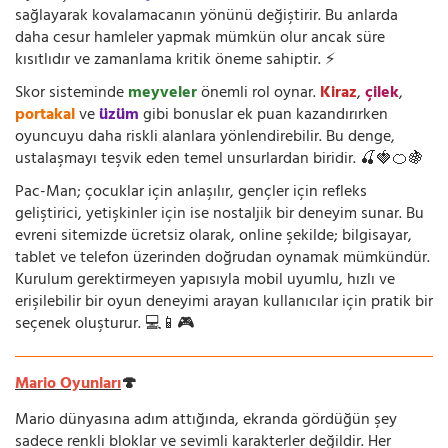
sağlayarak kovalamacanın yönünü değiştirir. Bu anlarda
daha cesur hamleler yapmak mümkün olur ancak süre
kısıtlıdır ve zamanlama kritik öneme sahiptir. ⚡
Skor sisteminde
meyveler
önemli rol oynar.
Kiraz
,
çilek
,
portakal
ve
üzüm
gibi bonuslar ek puan kazandırırken
oyuncuyu daha riskli alanlara yönlendirebilir. Bu denge,
ustalaşmayı teşvik eden temel unsurlardan biridir. 🍒🍓🍊🍇
Pac-Man; çocuklar için anlaşılır, gençler için refleks
geliştirici, yetişkinler için ise nostaljik bir deneyim sunar. Bu
evreni sitemizde ücretsiz olarak, online şekilde; bilgisayar,
tablet ve telefon üzerinden doğrudan oynamak mümkündür.
Kurulum gerektirmeyen yapısıyla mobil uyumlu, hızlı ve
erişilebilir bir oyun deneyimi arayan kullanıcılar için pratik bir
seçenek oluşturur. 💻📱🎮
Mario Oyunları
🍄
Mario dünyasına adım attığında, ekranda gördüğün şey
sadece renkli bloklar ve sevimli karakterler değildir. Her