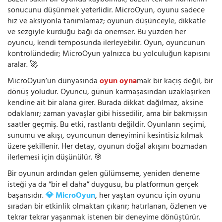
sonucunu düşünmek yeterlidir. MicroOyun, oyunu sadece
hız ve aksiyonla tanımlamaz; oyunun düşünceyle, dikkatle
ve sezgiyle kurduğu bağı da önemser. Bu yüzden her
oyuncu, kendi temposunda ilerleyebilir. Oyun, oyuncunun
kontrolündedir; MicroOyun yalnızca bu yolculuğun kapısını
aralar. 🚀
MicroOyun’un dünyasında
oyun oyna
mak bir kaçış değil, bir
dönüş yoludur. Oyuncu, günün karmaşasından uzaklaşırken
kendine ait bir alana girer. Burada dikkat dağılmaz, aksine
odaklanır; zaman yavaşlar gibi hissedilir, ama bir bakmışsın
saatler geçmiş. Bu etki, rastlantı değildir. Oyunların seçimi,
sunumu ve akışı, oyuncunun deneyimini kesintisiz kılmak
üzere şekillenir. Her detay, oyunun doğal akışını bozmadan
ilerlemesi için düşünülür. 🎯
Bir oyunun ardından gelen gülümseme, yeniden deneme
isteği ya da “bir el daha” duygusu, bu platformun gerçek
başarısıdır.
💎 MicroOyun
, her yaştan oyuncu için oyunu
sıradan bir etkinlik olmaktan çıkarır; hatırlanan, özlenen ve
tekrar tekrar yaşanmak istenen bir deneyime dönüştürür.