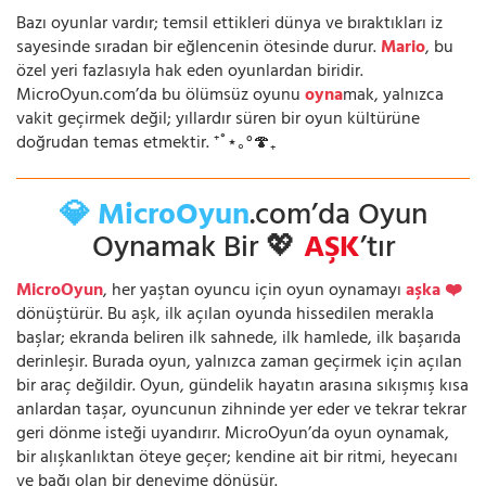
Bazı oyunlar vardır; temsil ettikleri dünya ve bıraktıkları iz
sayesinde sıradan bir eğlencenin ötesinde durur.
Mario
, bu
özel yeri fazlasıyla hak eden oyunlardan biridir.
MicroOyun.com’da bu ölümsüz oyunu
oyna
mak, yalnızca
vakit geçirmek değil; yıllardır süren bir oyun kültürüne
doğrudan temas etmektir. ⁺˚⋆｡°🍄₊
💎 MicroOyun
.com’da Oyun
Oynamak Bir 💖
AŞK
’tır
MicroOyun
, her yaştan oyuncu için oyun oynamayı
aşka ❤️
dönüştürür. Bu aşk, ilk açılan oyunda hissedilen merakla
başlar; ekranda beliren ilk sahnede, ilk hamlede, ilk başarıda
derinleşir. Burada oyun, yalnızca zaman geçirmek için açılan
bir araç değildir. Oyun, gündelik hayatın arasına sıkışmış kısa
anlardan taşar, oyuncunun zihninde yer eder ve tekrar tekrar
geri dönme isteği uyandırır. MicroOyun’da oyun oynamak,
bir alışkanlıktan öteye geçer; kendine ait bir ritmi, heyecanı
ve bağı olan bir deneyime dönüşür.