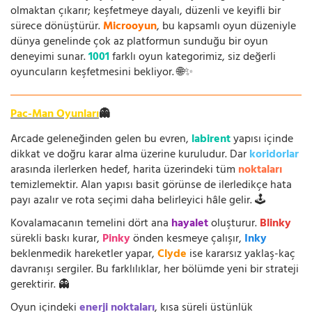
olmaktan çıkarır; keşfetmeye dayalı, düzenli ve keyifli bir
sürece dönüştürür.
Microoyun
, bu kapsamlı oyun düzeniyle
dünya genelinde çok az platformun sunduğu bir oyun
deneyimi sunar.
1001
farklı oyun kategorimiz, siz değerli
oyuncuların keşfetmesini bekliyor. 🌐✨
Pac-Man Oyunları
👻
Arcade geleneğinden gelen bu evren,
labirent
yapısı içinde
dikkat ve doğru karar alma üzerine kuruludur. Dar
koridorlar
arasında ilerlerken hedef, harita üzerindeki tüm
noktaları
temizlemektir. Alan yapısı basit görünse de ilerledikçe hata
payı azalır ve rota seçimi daha belirleyici hâle gelir. 🕹️
Kovalamacanın temelini dört ana
hayalet
oluşturur.
Blinky
sürekli baskı kurar,
Pinky
önden kesmeye çalışır,
Inky
beklenmedik hareketler yapar,
Clyde
ise kararsız yaklaş-kaç
davranışı sergiler. Bu farklılıklar, her bölümde yeni bir strateji
gerektirir. 👻
Oyun içindeki
enerji noktaları
, kısa süreli üstünlük