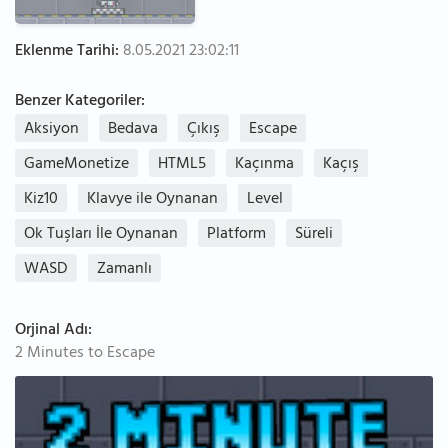
Eklenme Tarihi:
8.05.2021 23:02:11
Benzer Kategoriler:
Aksiyon
Bedava
Çıkış
Escape
GameMonetize
HTML5
Kaçınma
Kaçış
Kiz10
Klavye ile Oynanan
Level
Ok Tuşları İle Oynanan
Platform
Süreli
WASD
Zamanlı
Orjinal Adı:
2 Minutes to Escape