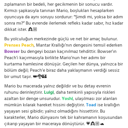
zıplamanın bir bedeli, her gecikmenin bir sonucu vardır.
Kırmızı şapkasıyla tanınan Mario, boşlukları hesaplarken
oyuncuya da aynı soruyu sordurur: “Şimdi mi, yoksa bir adım
sonra mı?” Bu evrende ilerlemek refleks kadar sabır, hız kadar
dikkat ister. 👸🏼
Bu yolculuğun merkezinde güçlü ve net bir amaç bulunur.
Prenses Peach
, Mantar Krallığı’nın dengesini temsil ederken
Bowser
bu dengeyi bozan kaçınılmaz tehdittir. Bowser’ın
Peach’i kaçırmasıyla birlikte Mario’nun her adımı bir
kurtarma hamlesine dönüşür. Geçilen her dünya, yalnızca bir
bölüm değil; Peach’e biraz daha yaklaşmanın verdiği sessiz
bir umut taşır. 👑🐉🏰
Mario bu macerada yalnız değildir ve bu detay evrenin
ruhunu derinleştirir.
Luigi
, daha temkinli yapısıyla riskleri
azaltan bir denge unsurudur.
Yoshi
, ulaşılması zor alanları
mümkün kılarak hareket hissini değiştirir.
Toad
ise krallığın
yaşayan sesi gibidir; yalnız olmadığını hissettirir. Bu
karakterler, Mario dünyasını tek bir kahramanın koşusundan
çıkarıp yaşayan bir maceraya dönüştürür. 💗👸🏼🐢