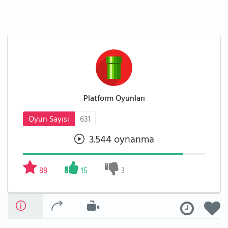
Platform Oyunları
Oyun Sayısı
631
3.544 oynanma
88
15
3