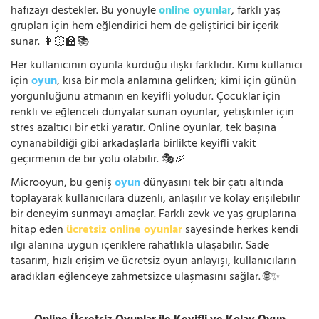
hafızayı destekler. Bu yönüyle
online oyunlar
, farklı yaş
grupları için hem eğlendirici hem de geliştirici bir içerik
sunar. 👩🏻‍🏫📚
Her kullanıcının oyunla kurduğu ilişki farklıdır. Kimi kullanıcı
için
oyun
, kısa bir mola anlamına gelirken; kimi için günün
yorgunluğunu atmanın en keyifli yoludur. Çocuklar için
renkli ve eğlenceli dünyalar sunan oyunlar, yetişkinler için
stres azaltıcı bir etki yaratır. Online oyunlar, tek başına
oynanabildiği gibi arkadaşlarla birlikte keyifli vakit
geçirmenin de bir yolu olabilir. 🎭🎉
Microoyun, bu geniş
oyun
dünyasını tek bir çatı altında
toplayarak kullanıcılara düzenli, anlaşılır ve kolay erişilebilir
bir deneyim sunmayı amaçlar. Farklı zevk ve yaş gruplarına
hitap eden
ücretsiz online oyunlar
sayesinde herkes kendi
ilgi alanına uygun içeriklere rahatlıkla ulaşabilir. Sade
tasarım, hızlı erişim ve ücretsiz oyun anlayışı, kullanıcıların
aradıkları eğlenceye zahmetsizce ulaşmasını sağlar. 🌐✨