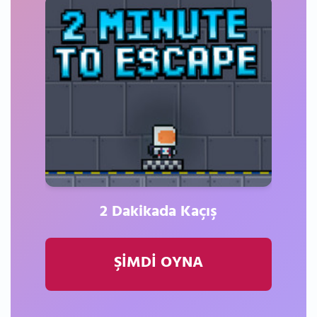
2 Dakikada Kaçış
ŞİMDİ OYNA