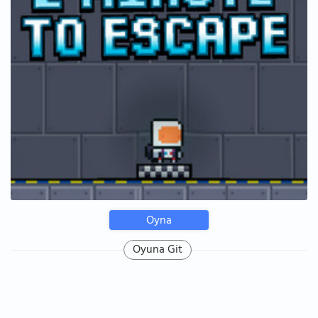
Oyna
Oyuna Git