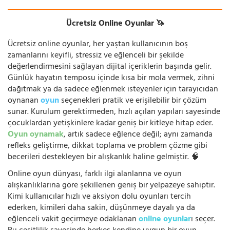
Ücretsiz Online Oyunlar 🦄
Ücretsiz online oyunlar, her yaştan kullanıcının boş
zamanlarını keyifli, stressiz ve eğlenceli bir şekilde
değerlendirmesini sağlayan dijital içeriklerin başında gelir.
Günlük hayatın temposu içinde kısa bir mola vermek, zihni
dağıtmak ya da sadece eğlenmek isteyenler için tarayıcıdan
oynanan
oyun
seçenekleri pratik ve erişilebilir bir çözüm
sunar. Kurulum gerektirmeden, hızlı açılan yapıları sayesinde
çocuklardan yetişkinlere kadar geniş bir kitleye hitap eder.
Oyun oynamak
, artık sadece eğlence değil; aynı zamanda
refleks geliştirme, dikkat toplama ve problem çözme gibi
becerileri destekleyen bir alışkanlık haline gelmiştir. 🧠
Online oyun dünyası, farklı ilgi alanlarına ve oyun
alışkanlıklarına göre şekillenen geniş bir yelpazeye sahiptir.
Kimi kullanıcılar hızlı ve aksiyon dolu oyunları tercih
ederken, kimileri daha sakin, düşünmeye dayalı ya da
eğlenceli vakit geçirmeye odaklanan
online oyunlar
ı seçer.