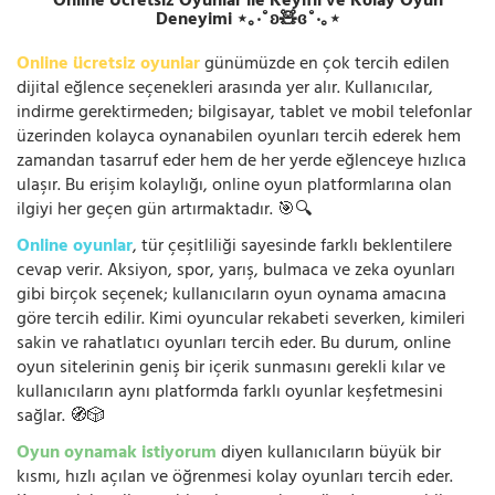
Online Ücretsiz Oyunlar ile Keyifli ve Kolay Oyun
Deneyimi ⋆｡‧˚ʚ🧸ɞ˚‧｡⋆
Online ücretsiz oyunlar
günümüzde en çok tercih edilen
dijital eğlence seçenekleri arasında yer alır. Kullanıcılar,
indirme gerektirmeden; bilgisayar, tablet ve mobil telefonlar
üzerinden kolayca oynanabilen oyunları tercih ederek hem
zamandan tasarruf eder hem de her yerde eğlenceye hızlıca
ulaşır. Bu erişim kolaylığı, online oyun platformlarına olan
ilgiyi her geçen gün artırmaktadır. 🎯🔍
Online oyunlar
, tür çeşitliliği sayesinde farklı beklentilere
cevap verir. Aksiyon, spor, yarış, bulmaca ve zeka oyunları
gibi birçok seçenek; kullanıcıların oyun oynama amacına
göre tercih edilir. Kimi oyuncular rekabeti severken, kimileri
sakin ve rahatlatıcı oyunları tercih eder. Bu durum, online
oyun sitelerinin geniş bir içerik sunmasını gerekli kılar ve
kullanıcıların aynı platformda farklı oyunlar keşfetmesini
sağlar. 🧭🎲
Oyun oynamak istiyorum
diyen kullanıcıların büyük bir
kısmı, hızlı açılan ve öğrenmesi kolay oyunları tercih eder.