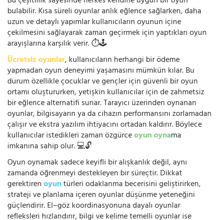
Bu çeşitlilik sayesinde herkes kendine uygun bir oyun
bulabilir. Kısa süreli oyunlar anlık eğlence sağlarken, daha
uzun ve detaylı yapımlar kullanıcıların oyunun içine
çekilmesini sağlayarak zaman geçirmek için yaptıkları oyun
arayışlarına karşılık verir. ⏱️🕹️
Ücretsiz oyunlar
, kullanıcıların herhangi bir ödeme
yapmadan oyun deneyimi yaşamasını mümkün kılar. Bu
durum özellikle çocuklar ve gençler için güvenli bir oyun
ortamı oluştururken, yetişkin kullanıcılar için de zahmetsiz
bir eğlence alternatifi sunar. Tarayıcı üzerinden oynanan
oyunlar, bilgisayarın ya da cihazın performansını zorlamadan
çalışır ve ekstra yazılım ihtiyacını ortadan kaldırır. Böylece
kullanıcılar istedikleri zaman özgürce
oyun oyna
ma
imkanına sahip olur. 💻🔓
Oyun oynamak sadece keyifli bir alışkanlık değil, aynı
zamanda öğrenmeyi destekleyen bir süreçtir. Dikkat
gerektiren
oyun
türleri odaklanma becerisini geliştirirken,
strateji ve planlama içeren oyunlar düşünme yeteneğini
güçlendirir. El–göz koordinasyonuna dayalı oyunlar
refleksleri hızlandırır, bilgi ve kelime temelli oyunlar ise