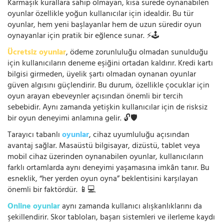
Karmaşık kurallara sahip olmayan, kısa sürede oynanabilen
oyunlar özellikle yoğun kullanıcılar için idealdir. Bu tür
oyunlar, hem yeni başlayanlar hem de uzun süredir oyun
oynayanlar için pratik bir eğlence sunar. ⚡🕹️
Ücretsiz oyunlar
, ödeme zorunluluğu olmadan sunulduğu
için kullanıcıların deneme eşiğini ortadan kaldırır. Kredi kartı
bilgisi girmeden, üyelik şartı olmadan oynanan oyunlar
güven algısını güçlendirir. Bu durum, özellikle çocuklar için
oyun arayan ebeveynler açısından önemli bir tercih
sebebidir. Aynı zamanda yetişkin kullanıcılar için de risksiz
bir oyun deneyimi anlamına gelir. 🔓🛡️
Tarayıcı tabanlı
oyunlar
, cihaz uyumluluğu açısından
avantaj sağlar. Masaüstü bilgisayar, dizüstü, tablet veya
mobil cihaz üzerinden oynanabilen oyunlar, kullanıcıların
farklı ortamlarda aynı deneyimi yaşamasına imkân tanır. Bu
esneklik, “her yerden oyun oyna” beklentisini karşılayan
önemli bir faktördür. 📱💻
Online oyunlar
aynı zamanda kullanıcı alışkanlıklarını da
şekillendirir. Skor tabloları, başarı sistemleri ve ilerleme kaydı