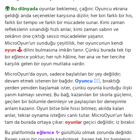
🌍 Bu dünyada
oyunlar beklemez, çağırır. Oyuncu ekrana
geldiği anda seçenekler karşısına dizilir; her biri farklı bir his,
farklı bir tempo ve farklı bir mücadele sunar. Kimi zaman
reflekslerin sınandığı hızlı anlar, kimi zaman sabrın ve
zekânın öne çıktığı sessiz mücadeleler yaşanır.
MicroOyun’un sunduğu çeşitlilik, her oyuncunun kendi
oyun 🕹️
dilini bulmasına imkân tanır. Çünkü burada tek tip
bir eğlence yoktur; her ruh hâline, her ana ve her tercihe
karşılık gelen bir oyun mutlaka vardır.
MicroOyun’da oyun, sadece başlatılan bir şey değildir;
devam etmek istenen bir bağdır.
Oyuncu 🧍‍♂️
, bıraktığı
yerden yeniden başlamak ister, çünkü oyunla kurduğu ilişki
yarım kalmayı sevmez. Bu bağ, kazanılan bir skorla güçlenir,
geçilen bir bölümle derinleşir ve paylaşılan bir deneyimle
anlam kazanır. Oyun bitse bile hissi bitmez; akılda kalan
anlar, tekrar oynama isteğini canlı tutar. MicroOyun’un farkı
tam da burada ortaya çıkar:
oyunlar
geçici değildir, iz bırakır.
Bu platformda
eğlence ✨
gürültülü olmak zorunda değildir.
Bazen sakin bir oyunda kaybolmak, bazen tek bir hamlenin