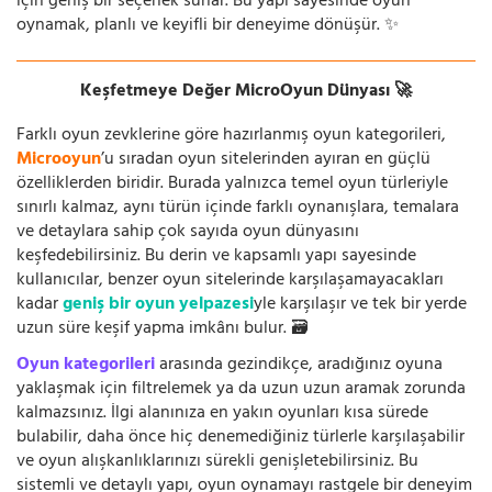
için geniş bir seçenek sunar. Bu yapı sayesinde oyun
oynamak, planlı ve keyifli bir deneyime dönüşür. ✨
Keşfetmeye Değer MicroOyun Dünyası 🚀
Farklı oyun zevklerine göre hazırlanmış oyun kategorileri,
Microoyun
’u sıradan oyun sitelerinden ayıran en güçlü
özelliklerden biridir. Burada yalnızca temel oyun türleriyle
sınırlı kalmaz, aynı türün içinde farklı oynanışlara, temalara
ve detaylara sahip çok sayıda oyun dünyasını
keşfedebilirsiniz. Bu derin ve kapsamlı yapı sayesinde
kullanıcılar, benzer oyun sitelerinde karşılaşamayacakları
kadar
geniş bir oyun yelpazesi
yle karşılaşır ve tek bir yerde
uzun süre keşif yapma imkânı bulur. 🗃️
Oyun kategorileri
arasında gezindikçe, aradığınız oyuna
yaklaşmak için filtrelemek ya da uzun uzun aramak zorunda
kalmazsınız. İlgi alanınıza en yakın oyunları kısa sürede
bulabilir, daha önce hiç denemediğiniz türlerle karşılaşabilir
ve oyun alışkanlıklarınızı sürekli genişletebilirsiniz. Bu
sistemli ve detaylı yapı, oyun oynamayı rastgele bir deneyim