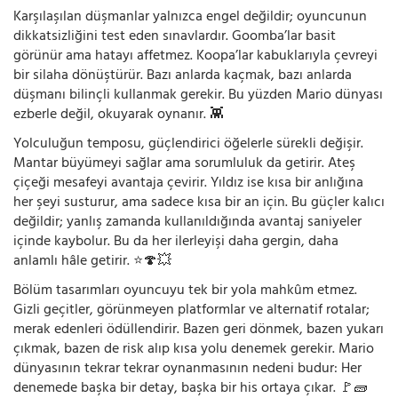
Karşılaşılan düşmanlar yalnızca engel değildir; oyuncunun
dikkatsizliğini test eden sınavlardır. Goomba’lar basit
görünür ama hatayı affetmez. Koopa’lar kabuklarıyla çevreyi
bir silaha dönüştürür. Bazı anlarda kaçmak, bazı anlarda
düşmanı bilinçli kullanmak gerekir. Bu yüzden Mario dünyası
ezberle değil, okuyarak oynanır. 👾
Yolculuğun temposu, güçlendirici öğelerle sürekli değişir.
Mantar büyümeyi sağlar ama sorumluluk da getirir. Ateş
çiçeği mesafeyi avantaja çevirir. Yıldız ise kısa bir anlığına
her şeyi susturur, ama sadece kısa bir an için. Bu güçler kalıcı
değildir; yanlış zamanda kullanıldığında avantaj saniyeler
içinde kaybolur. Bu da her ilerleyişi daha gergin, daha
anlamlı hâle getirir. ⭐🍄💥
Bölüm tasarımları oyuncuyu tek bir yola mahkûm etmez.
Gizli geçitler, görünmeyen platformlar ve alternatif rotalar;
merak edenleri ödüllendirir. Bazen geri dönmek, bazen yukarı
çıkmak, bazen de risk alıp kısa yolu denemek gerekir. Mario
dünyasının tekrar tekrar oynanmasının nedeni budur: Her
denemede başka bir detay, başka bir his ortaya çıkar. 🚩🧱