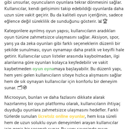
gibi unsurlar, oyuncuların oyunlara tekrar dönmesini sağlar.
Kullanıcılar, kendi gelişimini takip edebildiği oyunlarda daha
uzun süre vakit geçirir. Bu da kaliteli oyun içeriğinin, sadece
eğlence değil süreklilik de sunduğunu gösterir. 📊🏆
Kategorilere ayrılmış oyun yapısı, kullanıcıların aradıkları
oyun türüne zahmetsizce ulaşmasını sağlar. Aksiyon, spor,
yarış ya da zeka oyunları gibi farklı seçeneklerin düzenli bir
şekilde sunulması, oyun oynamayı daha pratik ve keyifli hale
getirir. Kullanıcılar uzun listeler arasında kaybolmadan, ilgi
alanlarına göre oyunları kolayca keşfedebilir ve vakit
kaybetmeden
oyun oyna
maya başlayabilir. Bu düzenli yapı,
hem yeni gelen kullanıcıların siteye hızlıca alışmasını sağlar
hem de sık oynayan kullanıcılar için konforlu bir deneyim
sunar. 🗂️🧭
Microoyun, bunları ve daha fazlasını dikkate alarak
hazırlanmış bir oyun platformu olarak, kullanıcıların ihtiyaç
duyduğu oyunlara zahmetsizce ulaşmasını hedefler. Farklı
türlerde sunulan
ücretsiz online oyunlar
, hem kısa süreli
hem de uzun soluklu oyun deneyimleri arayan kullanıcılar