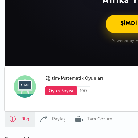
Afrika Y
ŞİMDİ
Powered by M
Eğitim-Matematik Oyunları
Oyun Sayısı
100
Bilgi
Paylaş
Tam Çözüm