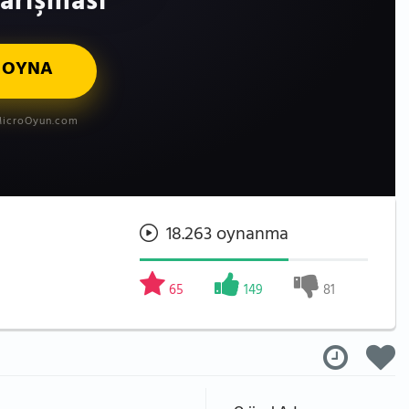
arışması
 OYNA
icroOyun.com
18.263 oynanma
65
149
81