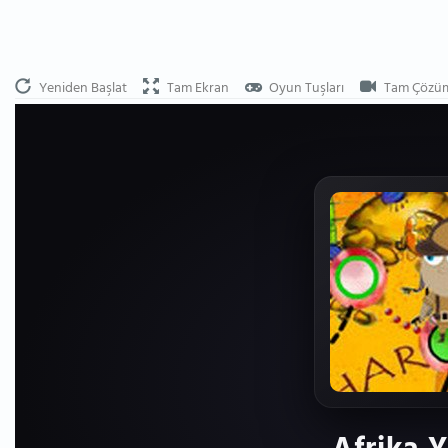
Yeniden Başlat
Tam Ekran
Oyun Tuşları
Tam Çözü