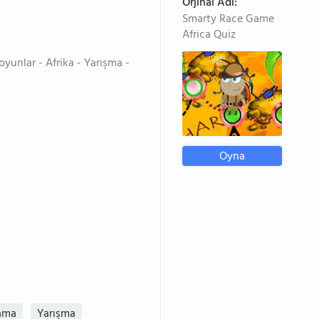
Orjinal Adı:
Smarty Race Game
Africa Quiz
oyunlar - Afrika - Yarışma -
Oyna
ama
Yarışma