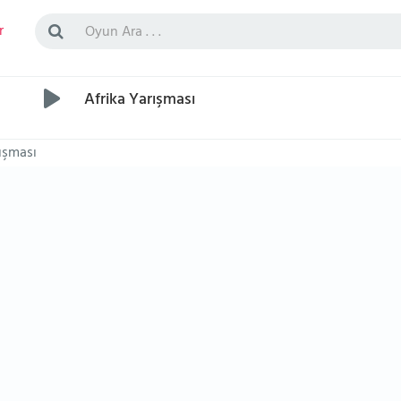
r
Afrika Yarışması
rışması