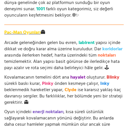
dünya genelinde çok az platformun sunduğu bir oyun
deneyimi sunar.
1001
farklı oyun kategorimiz, siz değerli
oyuncuların keşfetmesini bekliyor. 🌐✨
Pac-Man Oyunları
👻
Arcade geleneğinden gelen bu evren,
labirent
yapısı içinde
dikkat ve doğru karar alma üzerine kuruludur. Dar
koridorlar
arasında ilerlerken hedef, harita üzerindeki tüm
noktaları
temizlemektir. Alan yapısı basit görünse de ilerledikçe hata
payı azalır ve rota seçimi daha belirleyici hâle gelir. 🕹️
Kovalamacanın temelini dört ana
hayalet
oluşturur.
Blinky
sürekli baskı kurar,
Pinky
önden kesmeye çalışır,
Inky
beklenmedik hareketler yapar,
Clyde
ise kararsız yaklaş-kaç
davranışı sergiler. Bu farklılıklar, her bölümde yeni bir strateji
gerektirir. 👻
Oyun içindeki
enerji noktaları
, kısa süreli üstünlük
sağlayarak kovalamacanın yönünü değiştirir. Bu anlarda
daha cesur hamleler yapmak mümkün olur ancak süre