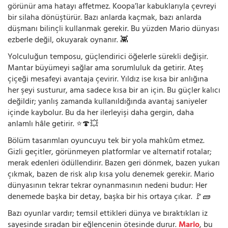
görünür ama hatayı affetmez. Koopa’lar kabuklarıyla çevreyi
bir silaha dönüştürür. Bazı anlarda kaçmak, bazı anlarda
düşmanı bilinçli kullanmak gerekir. Bu yüzden Mario dünyası
ezberle değil, okuyarak oynanır. 👾
Yolculuğun temposu, güçlendirici öğelerle sürekli değişir.
Mantar büyümeyi sağlar ama sorumluluk da getirir. Ateş
çiçeği mesafeyi avantaja çevirir. Yıldız ise kısa bir anlığına
her şeyi susturur, ama sadece kısa bir an için. Bu güçler kalıcı
değildir; yanlış zamanda kullanıldığında avantaj saniyeler
içinde kaybolur. Bu da her ilerleyişi daha gergin, daha
anlamlı hâle getirir. ⭐🍄💥
Bölüm tasarımları oyuncuyu tek bir yola mahkûm etmez.
Gizli geçitler, görünmeyen platformlar ve alternatif rotalar;
merak edenleri ödüllendirir. Bazen geri dönmek, bazen yukarı
çıkmak, bazen de risk alıp kısa yolu denemek gerekir. Mario
dünyasının tekrar tekrar oynanmasının nedeni budur: Her
denemede başka bir detay, başka bir his ortaya çıkar. 🚩🧱
Bazı oyunlar vardır; temsil ettikleri dünya ve bıraktıkları iz
sayesinde sıradan bir eğlencenin ötesinde durur.
Mario
, bu