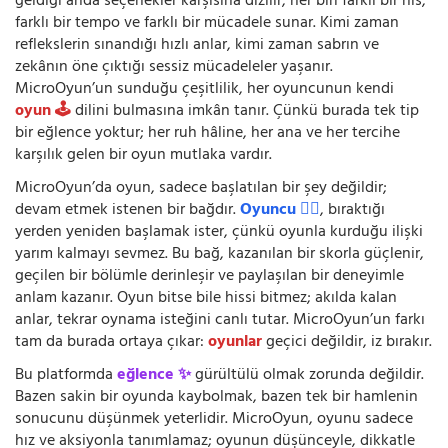
geldiği anda seçenekler karşısına dizilir; her biri farklı bir his,
farklı bir tempo ve farklı bir mücadele sunar. Kimi zaman
reflekslerin sınandığı hızlı anlar, kimi zaman sabrın ve
zekânın öne çıktığı sessiz mücadeleler yaşanır.
MicroOyun’un sunduğu çeşitlilik, her oyuncunun kendi
oyun 🕹️
dilini bulmasına imkân tanır. Çünkü burada tek tip
bir eğlence yoktur; her ruh hâline, her ana ve her tercihe
karşılık gelen bir oyun mutlaka vardır.
MicroOyun’da oyun, sadece başlatılan bir şey değildir;
devam etmek istenen bir bağdır.
Oyuncu 🧍‍♂️
, bıraktığı
yerden yeniden başlamak ister, çünkü oyunla kurduğu ilişki
yarım kalmayı sevmez. Bu bağ, kazanılan bir skorla güçlenir,
geçilen bir bölümle derinleşir ve paylaşılan bir deneyimle
anlam kazanır. Oyun bitse bile hissi bitmez; akılda kalan
anlar, tekrar oynama isteğini canlı tutar. MicroOyun’un farkı
tam da burada ortaya çıkar:
oyunlar
geçici değildir, iz bırakır.
Bu platformda
eğlence ✨
gürültülü olmak zorunda değildir.
Bazen sakin bir oyunda kaybolmak, bazen tek bir hamlenin
sonucunu düşünmek yeterlidir. MicroOyun, oyunu sadece
hız ve aksiyonla tanımlamaz; oyunun düşünceyle, dikkatle