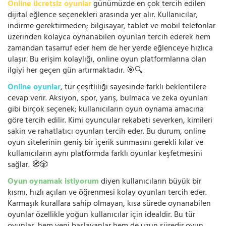
Online ücretsiz oyunlar
günümüzde en çok tercih edilen
dijital eğlence seçenekleri arasında yer alır. Kullanıcılar,
indirme gerektirmeden; bilgisayar, tablet ve mobil telefonlar
üzerinden kolayca oynanabilen oyunları tercih ederek hem
zamandan tasarruf eder hem de her yerde eğlenceye hızlıca
ulaşır. Bu erişim kolaylığı, online oyun platformlarına olan
ilgiyi her geçen gün artırmaktadır. 🎯🔍
Online oyunlar
, tür çeşitliliği sayesinde farklı beklentilere
cevap verir. Aksiyon, spor, yarış, bulmaca ve zeka oyunları
gibi birçok seçenek; kullanıcıların oyun oynama amacına
göre tercih edilir. Kimi oyuncular rekabeti severken, kimileri
sakin ve rahatlatıcı oyunları tercih eder. Bu durum, online
oyun sitelerinin geniş bir içerik sunmasını gerekli kılar ve
kullanıcıların aynı platformda farklı oyunlar keşfetmesini
sağlar. 🧭🎲
Oyun oynamak istiyorum
diyen kullanıcıların büyük bir
kısmı, hızlı açılan ve öğrenmesi kolay oyunları tercih eder.
Karmaşık kurallara sahip olmayan, kısa sürede oynanabilen
oyunlar özellikle yoğun kullanıcılar için idealdir. Bu tür