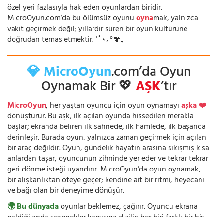
özel yeri fazlasıyla hak eden oyunlardan biridir.
MicroOyun.com’da bu ölümsüz oyunu
oyna
mak, yalnızca
vakit geçirmek değil; yıllardır süren bir oyun kültürüne
doğrudan temas etmektir. ⁺˚⋆｡°🍄₊
💎 MicroOyun
.com’da Oyun
Oynamak Bir 💖
AŞK
’tır
MicroOyun
, her yaştan oyuncu için oyun oynamayı
aşka ❤️
dönüştürür. Bu aşk, ilk açılan oyunda hissedilen merakla
başlar; ekranda beliren ilk sahnede, ilk hamlede, ilk başarıda
derinleşir. Burada oyun, yalnızca zaman geçirmek için açılan
bir araç değildir. Oyun, gündelik hayatın arasına sıkışmış kısa
anlardan taşar, oyuncunun zihninde yer eder ve tekrar tekrar
geri dönme isteği uyandırır. MicroOyun’da oyun oynamak,
bir alışkanlıktan öteye geçer; kendine ait bir ritmi, heyecanı
ve bağı olan bir deneyime dönüşür.
🌍 Bu dünyada
oyunlar beklemez, çağırır. Oyuncu ekrana