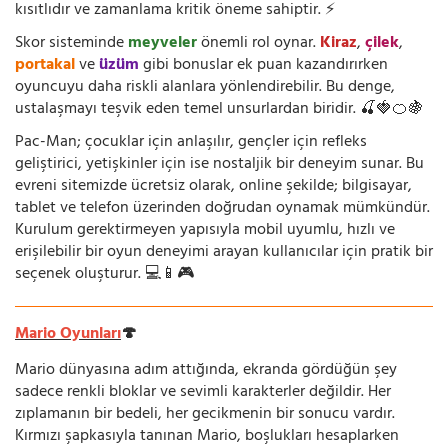
kısıtlıdır ve zamanlama kritik öneme sahiptir. ⚡
Skor sisteminde
meyveler
önemli rol oynar.
Kiraz
,
çilek
,
portakal
ve
üzüm
gibi bonuslar ek puan kazandırırken
oyuncuyu daha riskli alanlara yönlendirebilir. Bu denge,
ustalaşmayı teşvik eden temel unsurlardan biridir. 🍒🍓🍊🍇
Pac-Man; çocuklar için anlaşılır, gençler için refleks
geliştirici, yetişkinler için ise nostaljik bir deneyim sunar. Bu
evreni sitemizde ücretsiz olarak, online şekilde; bilgisayar,
tablet ve telefon üzerinden doğrudan oynamak mümkündür.
Kurulum gerektirmeyen yapısıyla mobil uyumlu, hızlı ve
erişilebilir bir oyun deneyimi arayan kullanıcılar için pratik bir
seçenek oluşturur. 💻📱🎮
Mario Oyunları
🍄
Mario dünyasına adım attığında, ekranda gördüğün şey
sadece renkli bloklar ve sevimli karakterler değildir. Her
zıplamanın bir bedeli, her gecikmenin bir sonucu vardır.
Kırmızı şapkasıyla tanınan Mario, boşlukları hesaplarken