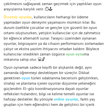
çekilmesini sağlayarak zaman geçirmek için yaptıkları oyun
arayışlarına karşılık verir. ⏱️🕹️
Ücretsiz oyunlar
, kullanıcıların herhangi bir ödeme
yapmadan oyun deneyimi yaşamasını mümkün kılar. Bu
durum özellikle çocuklar ve gençler için güvenli bir oyun
ortamı oluştururken, yetişkin kullanıcılar için de zahmetsiz
bir eğlence alternatifi sunar. Tarayıcı üzerinden oynanan
oyunlar, bilgisayarın ya da cihazın performansını zorlamadan
çalışır ve ekstra yazılım ihtiyacını ortadan kaldırır. Böylece
kullanıcılar istedikleri zaman özgürce
oyun oyna
ma
imkanına sahip olur. 💻🔓
Oyun oynamak sadece keyifli bir alışkanlık değil, aynı
zamanda öğrenmeyi destekleyen bir süreçtir. Dikkat
gerektiren
oyun
türleri odaklanma becerisini geliştirirken,
strateji ve planlama içeren oyunlar düşünme yeteneğini
güçlendirir. El–göz koordinasyonuna dayalı oyunlar
refleksleri hızlandırır, bilgi ve kelime temelli oyunlar ise
hafızayı destekler. Bu yönüyle
online oyunlar
, farklı yaş
grupları için hem eğlendirici hem de geliştirici bir içerik