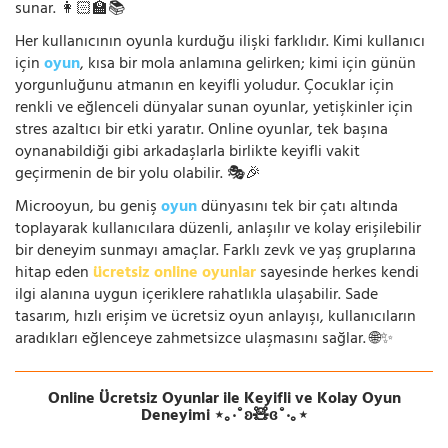
sunar. 👩🏻‍🏫📚
Her kullanıcının oyunla kurduğu ilişki farklıdır. Kimi kullanıcı
için
oyun
, kısa bir mola anlamına gelirken; kimi için günün
yorgunluğunu atmanın en keyifli yoludur. Çocuklar için
renkli ve eğlenceli dünyalar sunan oyunlar, yetişkinler için
stres azaltıcı bir etki yaratır. Online oyunlar, tek başına
oynanabildiği gibi arkadaşlarla birlikte keyifli vakit
geçirmenin de bir yolu olabilir. 🎭🎉
Microoyun, bu geniş
oyun
dünyasını tek bir çatı altında
toplayarak kullanıcılara düzenli, anlaşılır ve kolay erişilebilir
bir deneyim sunmayı amaçlar. Farklı zevk ve yaş gruplarına
hitap eden
ücretsiz online oyunlar
sayesinde herkes kendi
ilgi alanına uygun içeriklere rahatlıkla ulaşabilir. Sade
tasarım, hızlı erişim ve ücretsiz oyun anlayışı, kullanıcıların
aradıkları eğlenceye zahmetsizce ulaşmasını sağlar. 🌐✨
Online Ücretsiz Oyunlar ile Keyifli ve Kolay Oyun
Deneyimi ⋆｡‧˚ʚ🧸ɞ˚‧｡⋆