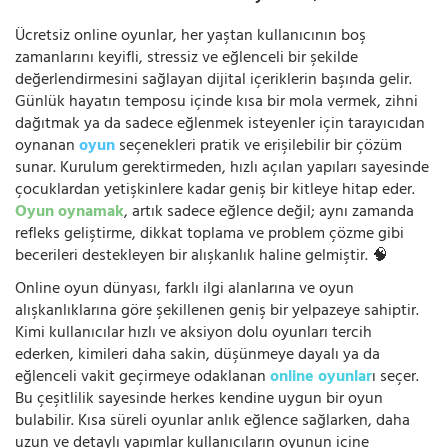
Ücretsiz online oyunlar, her yaştan kullanıcının boş
zamanlarını keyifli, stressiz ve eğlenceli bir şekilde
değerlendirmesini sağlayan dijital içeriklerin başında gelir.
Günlük hayatın temposu içinde kısa bir mola vermek, zihni
dağıtmak ya da sadece eğlenmek isteyenler için tarayıcıdan
oynanan
oyun
seçenekleri pratik ve erişilebilir bir çözüm
sunar. Kurulum gerektirmeden, hızlı açılan yapıları sayesinde
çocuklardan yetişkinlere kadar geniş bir kitleye hitap eder.
Oyun oynamak
, artık sadece eğlence değil; aynı zamanda
refleks geliştirme, dikkat toplama ve problem çözme gibi
becerileri destekleyen bir alışkanlık haline gelmiştir. 🧠
Online oyun dünyası, farklı ilgi alanlarına ve oyun
alışkanlıklarına göre şekillenen geniş bir yelpazeye sahiptir.
Kimi kullanıcılar hızlı ve aksiyon dolu oyunları tercih
ederken, kimileri daha sakin, düşünmeye dayalı ya da
eğlenceli vakit geçirmeye odaklanan
online oyunlar
ı seçer.
Bu çeşitlilik sayesinde herkes kendine uygun bir oyun
bulabilir. Kısa süreli oyunlar anlık eğlence sağlarken, daha
uzun ve detaylı yapımlar kullanıcıların oyunun içine