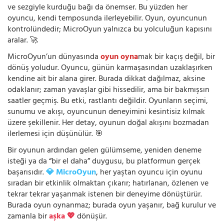
ve sezgiyle kurduğu bağı da önemser. Bu yüzden her
oyuncu, kendi temposunda ilerleyebilir. Oyun, oyuncunun
kontrolündedir; MicroOyun yalnızca bu yolculuğun kapısını
aralar. 🚀
MicroOyun’un dünyasında
oyun oyna
mak bir kaçış değil, bir
dönüş yoludur. Oyuncu, günün karmaşasından uzaklaşırken
kendine ait bir alana girer. Burada dikkat dağılmaz, aksine
odaklanır; zaman yavaşlar gibi hissedilir, ama bir bakmışsın
saatler geçmiş. Bu etki, rastlantı değildir. Oyunların seçimi,
sunumu ve akışı, oyuncunun deneyimini kesintisiz kılmak
üzere şekillenir. Her detay, oyunun doğal akışını bozmadan
ilerlemesi için düşünülür. 🎯
Bir oyunun ardından gelen gülümseme, yeniden deneme
isteği ya da “bir el daha” duygusu, bu platformun gerçek
başarısıdır.
💎 MicroOyun
, her yaştan oyuncu için oyunu
sıradan bir etkinlik olmaktan çıkarır; hatırlanan, özlenen ve
tekrar tekrar yaşanmak istenen bir deneyime dönüştürür.
Burada oyun oynanmaz; burada oyun yaşanır, bağ kurulur ve
zamanla bir
aşka 💖
dönüşür.