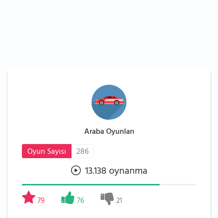
Araba Oyunları
Oyun Sayısı
286
13.138 oynanma
79
76
21