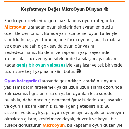
Keşfetmeye Değer MicroOyun Dünyası 🚀
Farklı oyun zevklerine göre hazırlanmış oyun kategorileri,
Microoyun
’u sıradan oyun sitelerinden ayıran en güçlü
özelliklerden biridir. Burada yalnızca temel oyun türleriyle
sınırlı kalmaz, aynı türün içinde farklı oynanışlara, temalara
ve detaylara sahip çok sayıda oyun dünyasını
keşfedebilirsiniz. Bu derin ve kapsamlı yapı sayesinde
kullanıcılar, benzer oyun sitelerinde karşılaşamayacakları
kadar
geniş bir oyun yelpazesi
yle karşılaşır ve tek bir yerde
uzun süre keşif yapma imkânı bulur. 🗃️
Oyun kategorileri
arasında gezindikçe, aradığınız oyuna
yaklaşmak için filtrelemek ya da uzun uzun aramak zorunda
kalmazsınız. İlgi alanınıza en yakın oyunları kısa sürede
bulabilir, daha önce hiç denemediğiniz türlerle karşılaşabilir
ve oyun alışkanlıklarınızı sürekli genişletebilirsiniz. Bu
sistemli ve detaylı yapı, oyun oynamayı rastgele bir deneyim
olmaktan çıkarır; keşfetmeye dayalı, düzenli ve keyifli bir
sürece dönüştürür.
Microoyun
, bu kapsamlı oyun düzeniyle