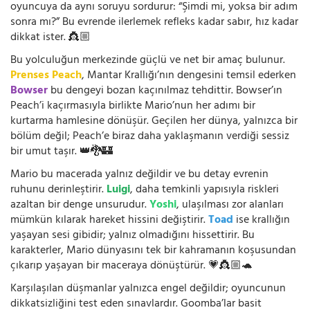
oyuncuya da aynı soruyu sordurur: “Şimdi mi, yoksa bir adım
sonra mı?” Bu evrende ilerlemek refleks kadar sabır, hız kadar
dikkat ister. 👸🏼
Bu yolculuğun merkezinde güçlü ve net bir amaç bulunur.
Prenses Peach
, Mantar Krallığı’nın dengesini temsil ederken
Bowser
bu dengeyi bozan kaçınılmaz tehdittir. Bowser’ın
Peach’i kaçırmasıyla birlikte Mario’nun her adımı bir
kurtarma hamlesine dönüşür. Geçilen her dünya, yalnızca bir
bölüm değil; Peach’e biraz daha yaklaşmanın verdiği sessiz
bir umut taşır. 👑🐉🏰
Mario bu macerada yalnız değildir ve bu detay evrenin
ruhunu derinleştirir.
Luigi
, daha temkinli yapısıyla riskleri
azaltan bir denge unsurudur.
Yoshi
, ulaşılması zor alanları
mümkün kılarak hareket hissini değiştirir.
Toad
ise krallığın
yaşayan sesi gibidir; yalnız olmadığını hissettirir. Bu
karakterler, Mario dünyasını tek bir kahramanın koşusundan
çıkarıp yaşayan bir maceraya dönüştürür. 💗👸🏼🐢
Karşılaşılan düşmanlar yalnızca engel değildir; oyuncunun
dikkatsizliğini test eden sınavlardır. Goomba’lar basit