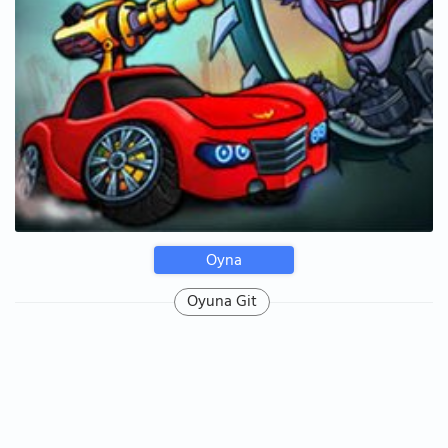
Oyna
Oyuna Git