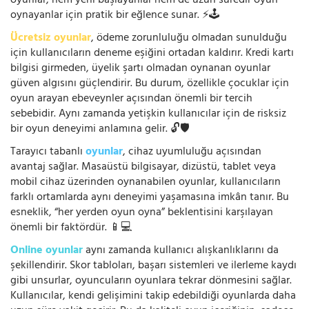
oyunlar, hem yeni başlayanlar hem de uzun süredir oyun
oynayanlar için pratik bir eğlence sunar. ⚡🕹️
Ücretsiz oyunlar
, ödeme zorunluluğu olmadan sunulduğu
için kullanıcıların deneme eşiğini ortadan kaldırır. Kredi kartı
bilgisi girmeden, üyelik şartı olmadan oynanan oyunlar
güven algısını güçlendirir. Bu durum, özellikle çocuklar için
oyun arayan ebeveynler açısından önemli bir tercih
sebebidir. Aynı zamanda yetişkin kullanıcılar için de risksiz
bir oyun deneyimi anlamına gelir. 🔓🛡️
Tarayıcı tabanlı
oyunlar
, cihaz uyumluluğu açısından
avantaj sağlar. Masaüstü bilgisayar, dizüstü, tablet veya
mobil cihaz üzerinden oynanabilen oyunlar, kullanıcıların
farklı ortamlarda aynı deneyimi yaşamasına imkân tanır. Bu
esneklik, “her yerden oyun oyna” beklentisini karşılayan
önemli bir faktördür. 📱💻
Online oyunlar
aynı zamanda kullanıcı alışkanlıklarını da
şekillendirir. Skor tabloları, başarı sistemleri ve ilerleme kaydı
gibi unsurlar, oyuncuların oyunlara tekrar dönmesini sağlar.
Kullanıcılar, kendi gelişimini takip edebildiği oyunlarda daha