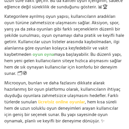
uzun süre vakit geçirir. Bu da kaliteli oyun içeriğinin, sadece
eğlence değil süreklilik de sunduğunu gösterir. 📊🏆
Kategorilere ayrılmış oyun yapısı, kullanıcıların aradıkları
oyun türüne zahmetsizce ulaşmasını sağlar. Aksiyon, spor,
yarış ya da zeka oyunları gibi farklı seçeneklerin düzenli bir
şekilde sunulması, oyun oynamayı daha pratik ve keyifli hale
getirir. Kullanıcılar uzun listeler arasında kaybolmadan, ilgi
alanlarına göre oyunları kolayca keşfedebilir ve vakit
kaybetmeden
oyun oyna
maya başlayabilir. Bu düzenli yapı,
hem yeni gelen kullanıcıların siteye hızlıca alışmasını sağlar
hem de sık oynayan kullanıcılar için konforlu bir deneyim
sunar. 🗂️🧭
Microoyun, bunları ve daha fazlasını dikkate alarak
hazırlanmış bir oyun platformu olarak, kullanıcıların ihtiyaç
duyduğu oyunlara zahmetsizce ulaşmasını hedefler. Farklı
türlerde sunulan
ücretsiz online oyunlar
, hem kısa süreli
hem de uzun soluklu oyun deneyimleri arayan kullanıcılar
için geniş bir seçenek sunar. Bu yapı sayesinde oyun
oynamak, planlı ve keyifli bir deneyime dönüşür. ✨