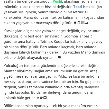
azaltan bir denge unsurudur.
Yoshi
, ulaşılması zor alanları
mümkün kılarak hareket hissini değiştirir.
Toad
ise krallığın
yaşayan sesi gibidir; yalnız olmadığını hissettirir. Bu
karakterler, Mario dünyasını tek bir kahramanın koşusundan
çıkarıp yaşayan bir maceraya dönüştürür. 💗👸🏼🐢
Karşılaşılan düşmanlar yalnızca engel değildir; oyuncunun
dikkatsizliğini test eden sınavlardır. Goomba’lar basit
görünür ama hatayı affetmez. Koopa’lar kabuklarıyla çevreyi
bir silaha dönüştürür. Bazı anlarda kaçmak, bazı anlarda
düşmanı bilinçli kullanmak gerekir. Bu yüzden Mario dünyası
ezberle değil, okuyarak oynanır. 👾
Yolculuğun temposu, güçlendirici öğelerle sürekli değişir.
Mantar büyümeyi sağlar ama sorumluluk da getirir. Ateş
çiçeği mesafeyi avantaja çevirir. Yıldız ise kısa bir anlığına
her şeyi susturur, ama sadece kısa bir an için. Bu güçler kalıcı
değildir; yanlış zamanda kullanıldığında avantaj saniyeler
içinde kaybolur. Bu da her ilerleyişi daha gergin, daha
anlamlı hâle getirir. ⭐🍄💥
Bölüm tasarımları oyuncuyu tek bir yola mahkûm etmez.