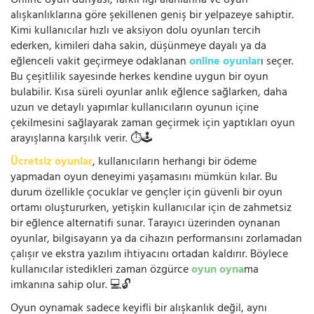
Online oyun dünyası, farklı ilgi alanlarına ve oyun
alışkanlıklarına göre şekillenen geniş bir yelpazeye sahiptir.
Kimi kullanıcılar hızlı ve aksiyon dolu oyunları tercih
ederken, kimileri daha sakin, düşünmeye dayalı ya da
eğlenceli vakit geçirmeye odaklanan
online oyunlar
ı seçer.
Bu çeşitlilik sayesinde herkes kendine uygun bir oyun
bulabilir. Kısa süreli oyunlar anlık eğlence sağlarken, daha
uzun ve detaylı yapımlar kullanıcıların oyunun içine
çekilmesini sağlayarak zaman geçirmek için yaptıkları oyun
arayışlarına karşılık verir. ⏱️🕹️
Ücretsiz oyunlar
, kullanıcıların herhangi bir ödeme
yapmadan oyun deneyimi yaşamasını mümkün kılar. Bu
durum özellikle çocuklar ve gençler için güvenli bir oyun
ortamı oluştururken, yetişkin kullanıcılar için de zahmetsiz
bir eğlence alternatifi sunar. Tarayıcı üzerinden oynanan
oyunlar, bilgisayarın ya da cihazın performansını zorlamadan
çalışır ve ekstra yazılım ihtiyacını ortadan kaldırır. Böylece
kullanıcılar istedikleri zaman özgürce
oyun oyna
ma
imkanına sahip olur. 💻🔓
Oyun oynamak sadece keyifli bir alışkanlık değil, aynı