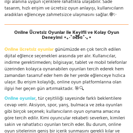
ilgi alanına uygun içeriklere rahatlıkla ulaşabilir. Sade
tasarım, hızlı erişim ve ücretsiz oyun anlayışı, kullanıcıların
aradıkları eğlenceye zahmetsizce ulaşmasını sağlar. 🌐✨
Online Ücretsiz Oyunlar ile Keyifli ve Kolay Oyun
Deneyimi ⋆｡‧˚ʚ🧸ɞ˚‧｡⋆
Online ücretsiz oyunlar
günümüzde en çok tercih edilen
dijital eğlence seçenekleri arasında yer alır. Kullanıcılar,
indirme gerektirmeden; bilgisayar, tablet ve mobil telefonlar
üzerinden kolayca oynanabilen oyunları tercih ederek hem
zamandan tasarruf eder hem de her yerde eğlenceye hızlıca
ulaşır. Bu erişim kolaylığı, online oyun platformlarına olan
ilgiyi her geçen gün artırmaktadır. 🎯🔍
Online oyunlar
, tür çeşitliliği sayesinde farklı beklentilere
cevap verir. Aksiyon, spor, yarış, bulmaca ve zeka oyunları
gibi birçok seçenek; kullanıcıların oyun oynama amacına
göre tercih edilir. Kimi oyuncular rekabeti severken, kimileri
sakin ve rahatlatıcı oyunları tercih eder. Bu durum, online
oyun sitelerinin geniş bir içerik sunmasını gerekli kılar ve