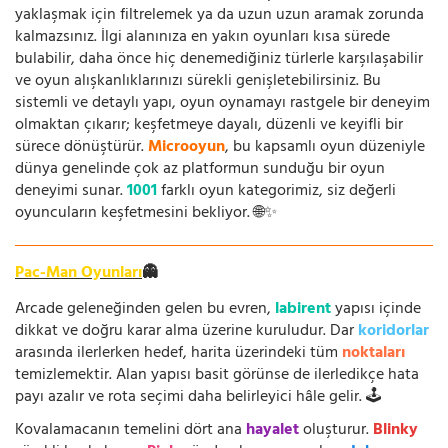
yaklaşmak için filtrelemek ya da uzun uzun aramak zorunda
kalmazsınız. İlgi alanınıza en yakın oyunları kısa sürede
bulabilir, daha önce hiç denemediğiniz türlerle karşılaşabilir
ve oyun alışkanlıklarınızı sürekli genişletebilirsiniz. Bu
sistemli ve detaylı yapı, oyun oynamayı rastgele bir deneyim
olmaktan çıkarır; keşfetmeye dayalı, düzenli ve keyifli bir
sürece dönüştürür.
Microoyun
, bu kapsamlı oyun düzeniyle
dünya genelinde çok az platformun sunduğu bir oyun
deneyimi sunar.
1001
farklı oyun kategorimiz, siz değerli
oyuncuların keşfetmesini bekliyor. 🌐✨
Pac-Man Oyunları
👻
Arcade geleneğinden gelen bu evren,
labirent
yapısı içinde
dikkat ve doğru karar alma üzerine kuruludur. Dar
koridorlar
arasında ilerlerken hedef, harita üzerindeki tüm
noktaları
temizlemektir. Alan yapısı basit görünse de ilerledikçe hata
payı azalır ve rota seçimi daha belirleyici hâle gelir. 🕹️
Kovalamacanın temelini dört ana
hayalet
oluşturur.
Blinky