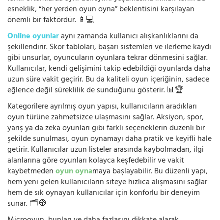
esneklik, “her yerden oyun oyna” beklentisini karşılayan
önemli bir faktördür. 📱💻
Online oyunlar
aynı zamanda kullanıcı alışkanlıklarını da
şekillendirir. Skor tabloları, başarı sistemleri ve ilerleme kaydı
gibi unsurlar, oyuncuların oyunlara tekrar dönmesini sağlar.
Kullanıcılar, kendi gelişimini takip edebildiği oyunlarda daha
uzun süre vakit geçirir. Bu da kaliteli oyun içeriğinin, sadece
eğlence değil süreklilik de sunduğunu gösterir. 📊🏆
Kategorilere ayrılmış oyun yapısı, kullanıcıların aradıkları
oyun türüne zahmetsizce ulaşmasını sağlar. Aksiyon, spor,
yarış ya da zeka oyunları gibi farklı seçeneklerin düzenli bir
şekilde sunulması, oyun oynamayı daha pratik ve keyifli hale
getirir. Kullanıcılar uzun listeler arasında kaybolmadan, ilgi
alanlarına göre oyunları kolayca keşfedebilir ve vakit
kaybetmeden
oyun oyna
maya başlayabilir. Bu düzenli yapı,
hem yeni gelen kullanıcıların siteye hızlıca alışmasını sağlar
hem de sık oynayan kullanıcılar için konforlu bir deneyim
sunar. 🗂️🧭