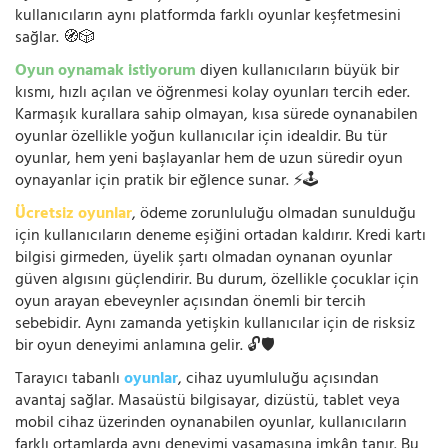
kullanıcıların aynı platformda farklı oyunlar keşfetmesini
sağlar. 🧭🎲
Oyun oynamak istiyorum
diyen kullanıcıların büyük bir
kısmı, hızlı açılan ve öğrenmesi kolay oyunları tercih eder.
Karmaşık kurallara sahip olmayan, kısa sürede oynanabilen
oyunlar özellikle yoğun kullanıcılar için idealdir. Bu tür
oyunlar, hem yeni başlayanlar hem de uzun süredir oyun
oynayanlar için pratik bir eğlence sunar. ⚡🕹️
Ücretsiz oyunlar
, ödeme zorunluluğu olmadan sunulduğu
için kullanıcıların deneme eşiğini ortadan kaldırır. Kredi kartı
bilgisi girmeden, üyelik şartı olmadan oynanan oyunlar
güven algısını güçlendirir. Bu durum, özellikle çocuklar için
oyun arayan ebeveynler açısından önemli bir tercih
sebebidir. Aynı zamanda yetişkin kullanıcılar için de risksiz
bir oyun deneyimi anlamına gelir. 🔓🛡️
Tarayıcı tabanlı
oyunlar
, cihaz uyumluluğu açısından
avantaj sağlar. Masaüstü bilgisayar, dizüstü, tablet veya
mobil cihaz üzerinden oynanabilen oyunlar, kullanıcıların
farklı ortamlarda aynı deneyimi yaşamasına imkân tanır. Bu