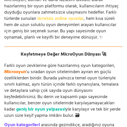
Microoyun, bunları ve daha fazlasını dikkate alarak
hazırlanmış bir oyun platformu olarak, kullanıcıların ihtiyaç
duyduğu oyunlara zahmetsizce ulaşmasını hedefler. Farklı
türlerde sunulan
ücretsiz online oyunlar
, hem kısa süreli
hem de uzun soluklu oyun deneyimleri arayan kullanıcılar
için geniş bir seçenek sunar. Bu yapı sayesinde oyun
oynamak, planlı ve keyifli bir deneyime dönüşür. ✨
Keşfetmeye Değer MicroOyun Dünyası 🚀
Farklı oyun zevklerine göre hazırlanmış oyun kategorileri,
Microoyun
’u sıradan oyun sitelerinden ayıran en güçlü
özelliklerden biridir. Burada yalnızca temel oyun türleriyle
sınırlı kalmaz, aynı türün içinde farklı oynanışlara, temalara
ve detaylara sahip çok sayıda oyun dünyasını
keşfedebilirsiniz. Bu derin ve kapsamlı yapı sayesinde
kullanıcılar, benzer oyun sitelerinde karşılaşamayacakları
kadar
geniş bir oyun yelpazesi
yle karşılaşır ve tek bir yerde
uzun süre keşif yapma imkânı bulur. 🗃️
Oyun kategorileri
arasında gezindikçe, aradığınız oyuna