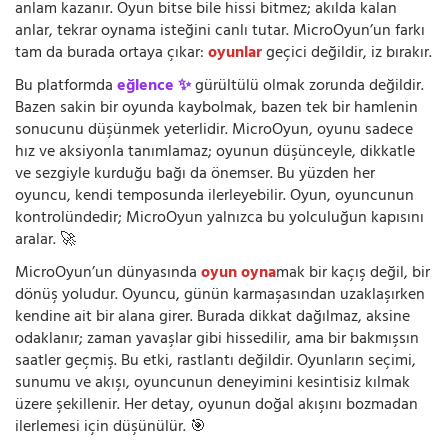
anlam kazanır. Oyun bitse bile hissi bitmez; akılda kalan
anlar, tekrar oynama isteğini canlı tutar. MicroOyun’un farkı
tam da burada ortaya çıkar:
oyunlar
geçici değildir, iz bırakır.
Bu platformda
eğlence ✨
gürültülü olmak zorunda değildir.
Bazen sakin bir oyunda kaybolmak, bazen tek bir hamlenin
sonucunu düşünmek yeterlidir. MicroOyun, oyunu sadece
hız ve aksiyonla tanımlamaz; oyunun düşünceyle, dikkatle
ve sezgiyle kurduğu bağı da önemser. Bu yüzden her
oyuncu, kendi temposunda ilerleyebilir. Oyun, oyuncunun
kontrolündedir; MicroOyun yalnızca bu yolculuğun kapısını
aralar. 🚀
MicroOyun’un dünyasında
oyun oyna
mak bir kaçış değil, bir
dönüş yoludur. Oyuncu, günün karmaşasından uzaklaşırken
kendine ait bir alana girer. Burada dikkat dağılmaz, aksine
odaklanır; zaman yavaşlar gibi hissedilir, ama bir bakmışsın
saatler geçmiş. Bu etki, rastlantı değildir. Oyunların seçimi,
sunumu ve akışı, oyuncunun deneyimini kesintisiz kılmak
üzere şekillenir. Her detay, oyunun doğal akışını bozmadan
ilerlemesi için düşünülür. 🎯