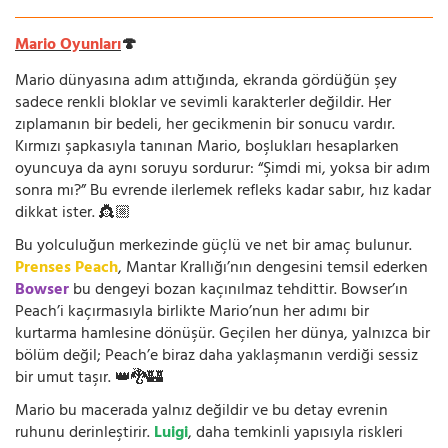
Mario Oyunları
🍄
Mario dünyasına adım attığında, ekranda gördüğün şey
sadece renkli bloklar ve sevimli karakterler değildir. Her
zıplamanın bir bedeli, her gecikmenin bir sonucu vardır.
Kırmızı şapkasıyla tanınan Mario, boşlukları hesaplarken
oyuncuya da aynı soruyu sordurur: “Şimdi mi, yoksa bir adım
sonra mı?” Bu evrende ilerlemek refleks kadar sabır, hız kadar
dikkat ister. 👸🏼
Bu yolculuğun merkezinde güçlü ve net bir amaç bulunur.
Prenses Peach
, Mantar Krallığı’nın dengesini temsil ederken
Bowser
bu dengeyi bozan kaçınılmaz tehdittir. Bowser’ın
Peach’i kaçırmasıyla birlikte Mario’nun her adımı bir
kurtarma hamlesine dönüşür. Geçilen her dünya, yalnızca bir
bölüm değil; Peach’e biraz daha yaklaşmanın verdiği sessiz
bir umut taşır. 👑🐉🏰
Mario bu macerada yalnız değildir ve bu detay evrenin
ruhunu derinleştirir.
Luigi
, daha temkinli yapısıyla riskleri