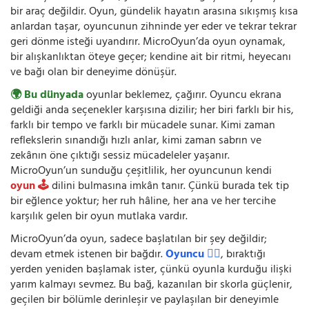
bir araç değildir. Oyun, gündelik hayatın arasına sıkışmış kısa
anlardan taşar, oyuncunun zihninde yer eder ve tekrar tekrar
geri dönme isteği uyandırır. MicroOyun’da oyun oynamak,
bir alışkanlıktan öteye geçer; kendine ait bir ritmi, heyecanı
ve bağı olan bir deneyime dönüşür.
🌍 Bu dünyada
oyunlar beklemez, çağırır. Oyuncu ekrana
geldiği anda seçenekler karşısına dizilir; her biri farklı bir his,
farklı bir tempo ve farklı bir mücadele sunar. Kimi zaman
reflekslerin sınandığı hızlı anlar, kimi zaman sabrın ve
zekânın öne çıktığı sessiz mücadeleler yaşanır.
MicroOyun’un sunduğu çeşitlilik, her oyuncunun kendi
oyun 🕹️
dilini bulmasına imkân tanır. Çünkü burada tek tip
bir eğlence yoktur; her ruh hâline, her ana ve her tercihe
karşılık gelen bir oyun mutlaka vardır.
MicroOyun’da oyun, sadece başlatılan bir şey değildir;
devam etmek istenen bir bağdır.
Oyuncu 🧍‍♂️
, bıraktığı
yerden yeniden başlamak ister, çünkü oyunla kurduğu ilişki
yarım kalmayı sevmez. Bu bağ, kazanılan bir skorla güçlenir,
geçilen bir bölümle derinleşir ve paylaşılan bir deneyimle