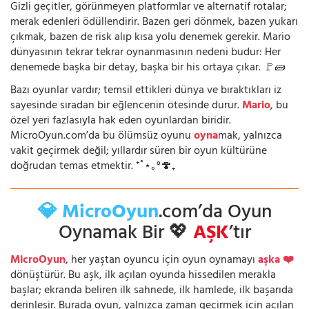
Gizli geçitler, görünmeyen platformlar ve alternatif rotalar;
merak edenleri ödüllendirir. Bazen geri dönmek, bazen yukarı
çıkmak, bazen de risk alıp kısa yolu denemek gerekir. Mario
dünyasının tekrar tekrar oynanmasının nedeni budur: Her
denemede başka bir detay, başka bir his ortaya çıkar. 🚩🧱
Bazı oyunlar vardır; temsil ettikleri dünya ve bıraktıkları iz
sayesinde sıradan bir eğlencenin ötesinde durur.
Mario
, bu
özel yeri fazlasıyla hak eden oyunlardan biridir.
MicroOyun.com’da bu ölümsüz oyunu
oyna
mak, yalnızca
vakit geçirmek değil; yıllardır süren bir oyun kültürüne
doğrudan temas etmektir. ⁺˚⋆｡°🍄₊
💎 MicroOyun
.com’da Oyun
Oynamak Bir 💖
AŞK
’tır
MicroOyun
, her yaştan oyuncu için oyun oynamayı
aşka ❤️
dönüştürür. Bu aşk, ilk açılan oyunda hissedilen merakla
başlar; ekranda beliren ilk sahnede, ilk hamlede, ilk başarıda
derinleşir. Burada oyun, yalnızca zaman geçirmek için açılan