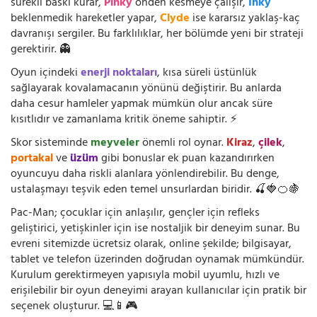
sürekli baskı kurar,
Pinky
önden kesmeye çalışır,
Inky
beklenmedik hareketler yapar,
Clyde
ise kararsız yaklaş-kaç
davranışı sergiler. Bu farklılıklar, her bölümde yeni bir strateji
gerektirir. 👻
Oyun içindeki
enerji noktaları
, kısa süreli üstünlük
sağlayarak kovalamacanın yönünü değiştirir. Bu anlarda
daha cesur hamleler yapmak mümkün olur ancak süre
kısıtlıdır ve zamanlama kritik öneme sahiptir. ⚡
Skor sisteminde
meyveler
önemli rol oynar.
Kiraz
,
çilek
,
portakal
ve
üzüm
gibi bonuslar ek puan kazandırırken
oyuncuyu daha riskli alanlara yönlendirebilir. Bu denge,
ustalaşmayı teşvik eden temel unsurlardan biridir. 🍒🍓🍊🍇
Pac-Man; çocuklar için anlaşılır, gençler için refleks
geliştirici, yetişkinler için ise nostaljik bir deneyim sunar. Bu
evreni sitemizde ücretsiz olarak, online şekilde; bilgisayar,
tablet ve telefon üzerinden doğrudan oynamak mümkündür.
Kurulum gerektirmeyen yapısıyla mobil uyumlu, hızlı ve
erişilebilir bir oyun deneyimi arayan kullanıcılar için pratik bir
seçenek oluşturur. 💻📱🎮