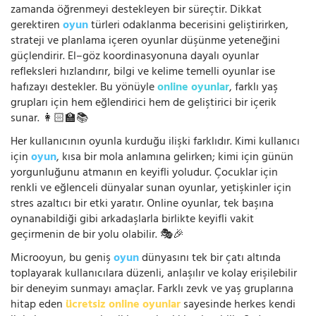
zamanda öğrenmeyi destekleyen bir süreçtir. Dikkat
gerektiren
oyun
türleri odaklanma becerisini geliştirirken,
strateji ve planlama içeren oyunlar düşünme yeteneğini
güçlendirir. El–göz koordinasyonuna dayalı oyunlar
refleksleri hızlandırır, bilgi ve kelime temelli oyunlar ise
hafızayı destekler. Bu yönüyle
online oyunlar
, farklı yaş
grupları için hem eğlendirici hem de geliştirici bir içerik
sunar. 👩🏻‍🏫📚
Her kullanıcının oyunla kurduğu ilişki farklıdır. Kimi kullanıcı
için
oyun
, kısa bir mola anlamına gelirken; kimi için günün
yorgunluğunu atmanın en keyifli yoludur. Çocuklar için
renkli ve eğlenceli dünyalar sunan oyunlar, yetişkinler için
stres azaltıcı bir etki yaratır. Online oyunlar, tek başına
oynanabildiği gibi arkadaşlarla birlikte keyifli vakit
geçirmenin de bir yolu olabilir. 🎭🎉
Microoyun, bu geniş
oyun
dünyasını tek bir çatı altında
toplayarak kullanıcılara düzenli, anlaşılır ve kolay erişilebilir
bir deneyim sunmayı amaçlar. Farklı zevk ve yaş gruplarına
hitap eden
ücretsiz online oyunlar
sayesinde herkes kendi