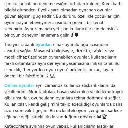
için kullanıcıların deneme eşiğini ortadan kaldırır. Kredi kartı
bilgisi girmeden, üyelik şartı olmadan oynanan oyunlar
güven algısını güçlendirir. Bu durum, özellikle çocuklar için
oyun arayan ebeveynler açısından önemli bir tercih
sebebidir. Aynı zamanda yetişkin kullanıcılar için de risksiz
bir oyun deneyimi anlamına gelir. 🔓🛡️
Tarayıcı tabanlı
oyunlar
, cihaz uyumluluğu açısından
avantaj sağlar. Masaüstü bilgisayar, dizüstü, tablet veya
mobil cihaz üzerinden oynanabilen oyunlar, kullanıcıların
farklı ortamlarda aynı deneyimi yaşamasına imkân tanır. Bu
esneklik, “her yerden oyun oyna” beklentisini karşılayan
önemli bir faktördür. 📱💻
Online oyunlar
aynı zamanda kullanıcı alışkanlıklarını da
şekillendirir. Skor tabloları, başarı sistemleri ve ilerleme kaydı
gibi unsurlar, oyuncuların oyunlara tekrar dönmesini sağlar.
Kullanıcılar, kendi gelişimini takip edebildiği oyunlarda daha
uzun süre vakit geçirir. Bu da kaliteli oyun içeriğinin, sadece
eğlence değil süreklilik de sunduğunu gösterir. 📊🏆
Kategorilere ayrılmış oyun yapısı, kullanıcıların aradıkları