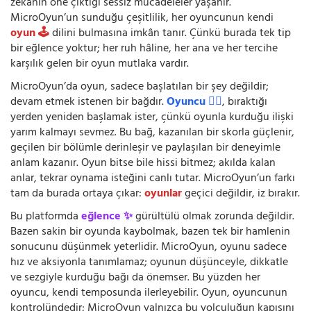
zekânın öne çıktığı sessiz mücadeleler yaşanır.
MicroOyun’un sunduğu çeşitlilik, her oyuncunun kendi
oyun 🕹️
dilini bulmasına imkân tanır. Çünkü burada tek tip
bir eğlence yoktur; her ruh hâline, her ana ve her tercihe
karşılık gelen bir oyun mutlaka vardır.
MicroOyun’da oyun, sadece başlatılan bir şey değildir;
devam etmek istenen bir bağdır.
Oyuncu 🧍‍♂️
, bıraktığı
yerden yeniden başlamak ister, çünkü oyunla kurduğu ilişki
yarım kalmayı sevmez. Bu bağ, kazanılan bir skorla güçlenir,
geçilen bir bölümle derinleşir ve paylaşılan bir deneyimle
anlam kazanır. Oyun bitse bile hissi bitmez; akılda kalan
anlar, tekrar oynama isteğini canlı tutar. MicroOyun’un farkı
tam da burada ortaya çıkar:
oyunlar
geçici değildir, iz bırakır.
Bu platformda
eğlence ✨
gürültülü olmak zorunda değildir.
Bazen sakin bir oyunda kaybolmak, bazen tek bir hamlenin
sonucunu düşünmek yeterlidir. MicroOyun, oyunu sadece
hız ve aksiyonla tanımlamaz; oyunun düşünceyle, dikkatle
ve sezgiyle kurduğu bağı da önemser. Bu yüzden her
oyuncu, kendi temposunda ilerleyebilir. Oyun, oyuncunun
kontrolündedir; MicroOyun yalnızca bu yolculuğun kapısını