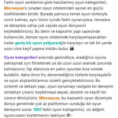
Farklı oyun zevklerine göre hazırlanmış oyun kategorileri,
Microoyun
’u sıradan oyun sitelerinden ayıran en güçlü
özelliklerden biridir. Burada yalnızca temel oyun türleriyle
sınırlı kalmaz, aynı türün içinde farklı oynanışlara, temalara
ve detaylara sahip çok sayıda oyun dünyasını
keşfedebilirsiniz. Bu derin ve kapsamlı yapı sayesinde
kullanıcılar, benzer oyun sitelerinde karşılaşamayacakları
kadar
geniş bir oyun yelpazesi
yle karşılaşır ve tek bir yerde
uzun süre keşif yapma imkânı bulur. 🗃️
Oyun kategorileri
arasında gezindikçe, aradığınız oyuna
yaklaşmak için filtrelemek ya da uzun uzun aramak zorunda
kalmazsınız. İlgi alanınıza en yakın oyunları kısa sürede
bulabilir, daha önce hiç denemediğiniz türlerle karşılaşabilir
ve oyun alışkanlıklarınızı sürekli genişletebilirsiniz. Bu
sistemli ve detaylı yapı, oyun oynamayı rastgele bir deneyim
olmaktan çıkarır; keşfetmeye dayalı, düzenli ve keyifli bir
sürece dönüştürür.
Microoyun
, bu kapsamlı oyun düzeniyle
dünya genelinde çok az platformun sunduğu bir oyun
deneyimi sunar.
1001
farklı oyun kategorimiz, siz değerli
oyuncuların keşfetmesini bekliyor. 🌐✨