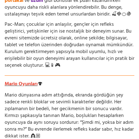
portakal
ve
üzüm
gibi bonuslar ek puan kazandırırken
oyuncuyu daha riskli alanlara yönlendirebilir. Bu denge,
ustalaşmayı teşvik eden temel unsurlardan biridir. 🍒🍓🍊🍇
Pac-Man; çocuklar için anlaşılır, gençler için refleks
geliştirici, yetişkinler için ise nostaljik bir deneyim sunar. Bu
evreni sitemizde ücretsiz olarak, online şekilde; bilgisayar,
tablet ve telefon üzerinden doğrudan oynamak mümkündür.
Kurulum gerektirmeyen yapısıyla mobil uyumlu, hızlı ve
erişilebilir bir oyun deneyimi arayan kullanıcılar için pratik bir
seçenek oluşturur. 💻📱🎮
Mario Oyunları
🍄
Mario dünyasına adım attığında, ekranda gördüğün şey
sadece renkli bloklar ve sevimli karakterler değildir. Her
zıplamanın bir bedeli, her gecikmenin bir sonucu vardır.
Kırmızı şapkasıyla tanınan Mario, boşlukları hesaplarken
oyuncuya da aynı soruyu sordurur: “Şimdi mi, yoksa bir adım
sonra mı?” Bu evrende ilerlemek refleks kadar sabır, hız kadar
dikkat ister. 👸🏼