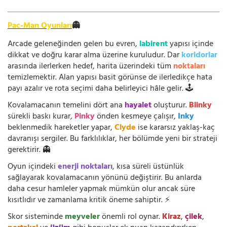
Pac-Man Oyunları
👻
Arcade geleneğinden gelen bu evren,
labirent
yapısı içinde
dikkat ve doğru karar alma üzerine kuruludur. Dar
koridorlar
arasında ilerlerken hedef, harita üzerindeki tüm
noktaları
temizlemektir. Alan yapısı basit görünse de ilerledikçe hata
payı azalır ve rota seçimi daha belirleyici hâle gelir. 🕹️
Kovalamacanın temelini dört ana
hayalet
oluşturur.
Blinky
sürekli baskı kurar,
Pinky
önden kesmeye çalışır,
Inky
beklenmedik hareketler yapar,
Clyde
ise kararsız yaklaş-kaç
davranışı sergiler. Bu farklılıklar, her bölümde yeni bir strateji
gerektirir. 👻
Oyun içindeki
enerji noktaları
, kısa süreli üstünlük
sağlayarak kovalamacanın yönünü değiştirir. Bu anlarda
daha cesur hamleler yapmak mümkün olur ancak süre
kısıtlıdır ve zamanlama kritik öneme sahiptir. ⚡
Skor sisteminde
meyveler
önemli rol oynar.
Kiraz
,
çilek
,