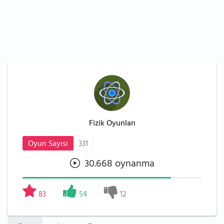
Fizik Oyunları
Oyun Sayısı
331
30.668 oynanma
83
54
12