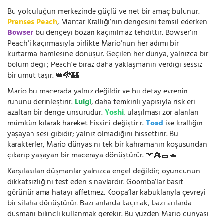
Bu yolculuğun merkezinde güçlü ve net bir amaç bulunur.
Prenses Peach
, Mantar Krallığı’nın dengesini temsil ederken
Bowser
bu dengeyi bozan kaçınılmaz tehdittir. Bowser’ın
Peach’i kaçırmasıyla birlikte Mario’nun her adımı bir
kurtarma hamlesine dönüşür. Geçilen her dünya, yalnızca bir
bölüm değil; Peach’e biraz daha yaklaşmanın verdiği sessiz
bir umut taşır. 👑🐉🏰
Mario bu macerada yalnız değildir ve bu detay evrenin
ruhunu derinleştirir.
Luigi
, daha temkinli yapısıyla riskleri
azaltan bir denge unsurudur.
Yoshi
, ulaşılması zor alanları
mümkün kılarak hareket hissini değiştirir.
Toad
ise krallığın
yaşayan sesi gibidir; yalnız olmadığını hissettirir. Bu
karakterler, Mario dünyasını tek bir kahramanın koşusundan
çıkarıp yaşayan bir maceraya dönüştürür. 💗👸🏼🐢
Karşılaşılan düşmanlar yalnızca engel değildir; oyuncunun
dikkatsizliğini test eden sınavlardır. Goomba’lar basit
görünür ama hatayı affetmez. Koopa’lar kabuklarıyla çevreyi
bir silaha dönüştürür. Bazı anlarda kaçmak, bazı anlarda
düşmanı bilinçli kullanmak gerekir. Bu yüzden Mario dünyası