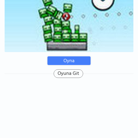
Oyna
Oyuna Git