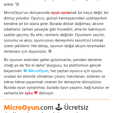
aralar. 🚀
MicroOyun’un dünyasında
oyun oyna
mak bir kaçış değil, bir
dönüş yoludur. Oyuncu, günün karmaşasından uzaklaşırken
kendine ait bir alana girer. Burada dikkat dağılmaz, aksine
odaklanır; zaman yavaşlar gibi hissedilir, ama bir bakmışsın
saatler geçmiş. Bu etki, rastlantı değildir. Oyunların seçimi,
sunumu ve akışı, oyuncunun deneyimini kesintisiz kılmak
üzere şekillenir. Her detay, oyunun doğal akışını bozmadan
ilerlemesi için düşünülür. 🎯
Bir oyunun ardından gelen gülümseme, yeniden deneme
isteği ya da “bir el daha” duygusu, bu platformun gerçek
başarısıdır.
💎 MicroOyun
, her yaştan oyuncu için oyunu
sıradan bir etkinlik olmaktan çıkarır; hatırlanan, özlenen ve
tekrar tekrar yaşanmak istenen bir deneyime dönüştürür.
Burada oyun oynanmaz; burada oyun yaşanır, bağ kurulur ve
zamanla bir
aşka 💖
dönüşür.
MicroOyun
.com 🕹️ Ücretsiz