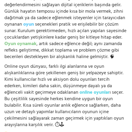
değerlendirmesini sağlayan dijital içeriklerin başında gelir.
Günlük hayatın temposu içinde kısa bir mola vermek, zihni
dağıtmak ya da sadece eğlenmek isteyenler için tarayıcıdan
oynanan
oyun
seçenekleri pratik ve erişilebilir bir çözüm
sunar. Kurulum gerektirmeden, hızlı açılan yapıları sayesinde
çocuklardan yetişkinlere kadar geniş bir kitleye hitap eder.
Oyun oynamak
, artık sadece eğlence değil; aynı zamanda
refleks geliştirme, dikkat toplama ve problem çözme gibi
becerileri destekleyen bir alışkanlık haline gelmiştir. 🧠
Online oyun dünyası, farklı ilgi alanlarına ve oyun
alışkanlıklarına göre şekillenen geniş bir yelpazeye sahiptir.
Kimi kullanıcılar hızlı ve aksiyon dolu oyunları tercih
ederken, kimileri daha sakin, düşünmeye dayalı ya da
eğlenceli vakit geçirmeye odaklanan
online oyunlar
ı seçer.
Bu çeşitlilik sayesinde herkes kendine uygun bir oyun
bulabilir. Kısa süreli oyunlar anlık eğlence sağlarken, daha
uzun ve detaylı yapımlar kullanıcıların oyunun içine
çekilmesini sağlayarak zaman geçirmek için yaptıkları oyun
arayışlarına karşılık verir. ⏱️🕹️