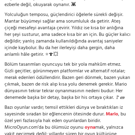
ezberle değil, okuyarak oynanır. 👾
Yolculuğun temposu, güçlendirici öğelerle sürekli değişir.
Mantar büyümeyi sağlar ama sorumluluk da getirir. Ateş
çiçeği mesafeyi avantaja çevirir. Yıldız ise kısa bir anlığına
her şeyi susturur, ama sadece kısa bir an için. Bu güçler kalıcı
değildir; yanlış zamanda kullanıldığında avantaj saniyeler
içinde kaybolur. Bu da her ilerleyişi daha gergin, daha
anlamlı hâle getirir. ⭐🍄💥
Bölüm tasarımları oyuncuyu tek bir yola mahkûm etmez.
Gizli geçitler, görünmeyen platformlar ve alternatif rotalar;
merak edenleri ödüllendirir. Bazen geri dönmek, bazen yukarı
çıkmak, bazen de risk alıp kısa yolu denemek gerekir. Mario
dünyasının tekrar tekrar oynanmasının nedeni budur: Her
denemede başka bir detay, başka bir his ortaya çıkar. 🚩🧱
Bazı oyunlar vardır; temsil ettikleri dünya ve bıraktıkları iz
sayesinde sıradan bir eğlencenin ötesinde durur.
Mario
, bu
özel yeri fazlasıyla hak eden oyunlardan biridir.
MicroOyun.com’da bu ölümsüz oyunu
oyna
mak, yalnızca
vakit geçirmek değil; yıllardır süren bir oyun kültürüne