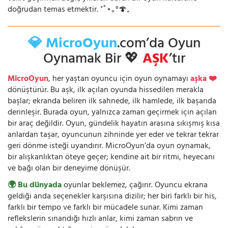
doğrudan temas etmektir. ⁺˚⋆｡°🍄₊
💎 MicroOyun
.com’da Oyun
Oynamak Bir 💖
AŞK
’tır
MicroOyun
, her yaştan oyuncu için oyun oynamayı
aşka ❤️
dönüştürür. Bu aşk, ilk açılan oyunda hissedilen merakla
başlar; ekranda beliren ilk sahnede, ilk hamlede, ilk başarıda
derinleşir. Burada oyun, yalnızca zaman geçirmek için açılan
bir araç değildir. Oyun, gündelik hayatın arasına sıkışmış kısa
anlardan taşar, oyuncunun zihninde yer eder ve tekrar tekrar
geri dönme isteği uyandırır. MicroOyun’da oyun oynamak,
bir alışkanlıktan öteye geçer; kendine ait bir ritmi, heyecanı
ve bağı olan bir deneyime dönüşür.
🌍 Bu dünyada
oyunlar beklemez, çağırır. Oyuncu ekrana
geldiği anda seçenekler karşısına dizilir; her biri farklı bir his,
farklı bir tempo ve farklı bir mücadele sunar. Kimi zaman
reflekslerin sınandığı hızlı anlar, kimi zaman sabrın ve