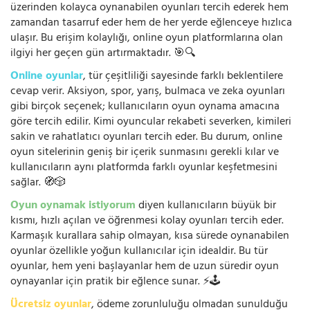
üzerinden kolayca oynanabilen oyunları tercih ederek hem
zamandan tasarruf eder hem de her yerde eğlenceye hızlıca
ulaşır. Bu erişim kolaylığı, online oyun platformlarına olan
ilgiyi her geçen gün artırmaktadır. 🎯🔍
Online oyunlar
, tür çeşitliliği sayesinde farklı beklentilere
cevap verir. Aksiyon, spor, yarış, bulmaca ve zeka oyunları
gibi birçok seçenek; kullanıcıların oyun oynama amacına
göre tercih edilir. Kimi oyuncular rekabeti severken, kimileri
sakin ve rahatlatıcı oyunları tercih eder. Bu durum, online
oyun sitelerinin geniş bir içerik sunmasını gerekli kılar ve
kullanıcıların aynı platformda farklı oyunlar keşfetmesini
sağlar. 🧭🎲
Oyun oynamak istiyorum
diyen kullanıcıların büyük bir
kısmı, hızlı açılan ve öğrenmesi kolay oyunları tercih eder.
Karmaşık kurallara sahip olmayan, kısa sürede oynanabilen
oyunlar özellikle yoğun kullanıcılar için idealdir. Bu tür
oyunlar, hem yeni başlayanlar hem de uzun süredir oyun
oynayanlar için pratik bir eğlence sunar. ⚡🕹️
Ücretsiz oyunlar
, ödeme zorunluluğu olmadan sunulduğu