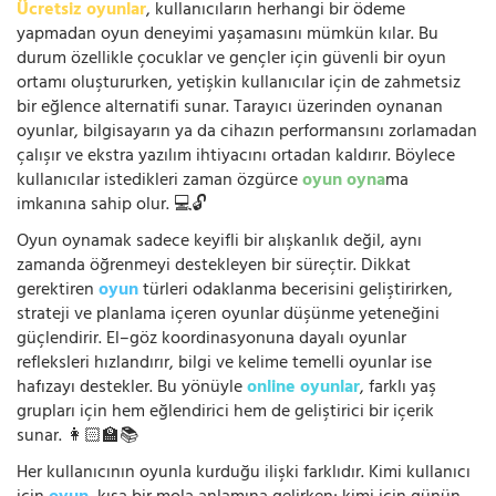
Ücretsiz oyunlar
, kullanıcıların herhangi bir ödeme
yapmadan oyun deneyimi yaşamasını mümkün kılar. Bu
durum özellikle çocuklar ve gençler için güvenli bir oyun
ortamı oluştururken, yetişkin kullanıcılar için de zahmetsiz
bir eğlence alternatifi sunar. Tarayıcı üzerinden oynanan
oyunlar, bilgisayarın ya da cihazın performansını zorlamadan
çalışır ve ekstra yazılım ihtiyacını ortadan kaldırır. Böylece
kullanıcılar istedikleri zaman özgürce
oyun oyna
ma
imkanına sahip olur. 💻🔓
Oyun oynamak sadece keyifli bir alışkanlık değil, aynı
zamanda öğrenmeyi destekleyen bir süreçtir. Dikkat
gerektiren
oyun
türleri odaklanma becerisini geliştirirken,
strateji ve planlama içeren oyunlar düşünme yeteneğini
güçlendirir. El–göz koordinasyonuna dayalı oyunlar
refleksleri hızlandırır, bilgi ve kelime temelli oyunlar ise
hafızayı destekler. Bu yönüyle
online oyunlar
, farklı yaş
grupları için hem eğlendirici hem de geliştirici bir içerik
sunar. 👩🏻‍🏫📚
Her kullanıcının oyunla kurduğu ilişki farklıdır. Kimi kullanıcı