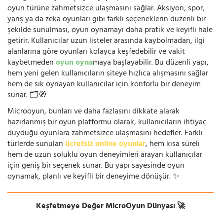
oyun türüne zahmetsizce ulaşmasını sağlar. Aksiyon, spor,
yarış ya da zeka oyunları gibi farklı seçeneklerin düzenli bir
şekilde sunulması, oyun oynamayı daha pratik ve keyifli hale
getirir. Kullanıcılar uzun listeler arasında kaybolmadan, ilgi
alanlarına göre oyunları kolayca keşfedebilir ve vakit
kaybetmeden
oyun oyna
maya başlayabilir. Bu düzenli yapı,
hem yeni gelen kullanıcıların siteye hızlıca alışmasını sağlar
hem de sık oynayan kullanıcılar için konforlu bir deneyim
sunar. 🗂️🧭
Microoyun, bunları ve daha fazlasını dikkate alarak
hazırlanmış bir oyun platformu olarak, kullanıcıların ihtiyaç
duyduğu oyunlara zahmetsizce ulaşmasını hedefler. Farklı
türlerde sunulan
ücretsiz online oyunlar
, hem kısa süreli
hem de uzun soluklu oyun deneyimleri arayan kullanıcılar
için geniş bir seçenek sunar. Bu yapı sayesinde oyun
oynamak, planlı ve keyifli bir deneyime dönüşür. ✨
Keşfetmeye Değer MicroOyun Dünyası 🚀