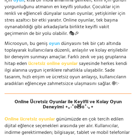
için
oyun
, kısa bir mola anlamına gelirken; kimi için günün
yorgunluğunu atmanın en keyifli yoludur. Çocuklar için
renkli ve eğlenceli dünyalar sunan oyunlar, yetişkinler için
stres azaltıcı bir etki yaratır. Online oyunlar, tek başına
oynanabildiği gibi arkadaşlarla birlikte keyifli vakit
geçirmenin de bir yolu olabilir. 🎭🎉
Microoyun, bu geniş
oyun
dünyasını tek bir çatı altında
toplayarak kullanıcılara düzenli, anlaşılır ve kolay erişilebilir
bir deneyim sunmayı amaçlar. Farklı zevk ve yaş gruplarına
hitap eden
ücretsiz online oyunlar
sayesinde herkes kendi
ilgi alanına uygun içeriklere rahatlıkla ulaşabilir. Sade
tasarım, hızlı erişim ve ücretsiz oyun anlayışı, kullanıcıların
aradıkları eğlenceye zahmetsizce ulaşmasını sağlar. 🌐✨
Online Ücretsiz Oyunlar ile Keyifli ve Kolay Oyun
Deneyimi ⋆｡‧˚ʚ🧸ɞ˚‧｡⋆
Online ücretsiz oyunlar
günümüzde en çok tercih edilen
dijital eğlence seçenekleri arasında yer alır. Kullanıcılar,
indirme gerektirmeden; bilgisayar, tablet ve mobil telefonlar