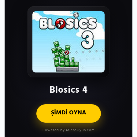
Blosics 4
ŞİMDİ OYNA
Powered by MicroOyun.com