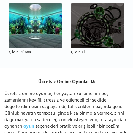
Çılgın Dünya
Çılgın El
Ücretsiz Online Oyunlar 🦄
Ücretsiz online oyunlar, her yaştan kullanıcının boş
zamanlarını keyifli, stressiz ve eğlenceli bir şekilde
değerlendirmesini sağlayan dijital içeriklerin başında gelir.
Günlük hayatın temposu içinde kısa bir mola vermek, zihni
dağıtmak ya da sadece eğlenmek isteyenler için tarayıcıdan
oynanan
oyun
seçenekleri pratik ve erişilebilir bir çözüm