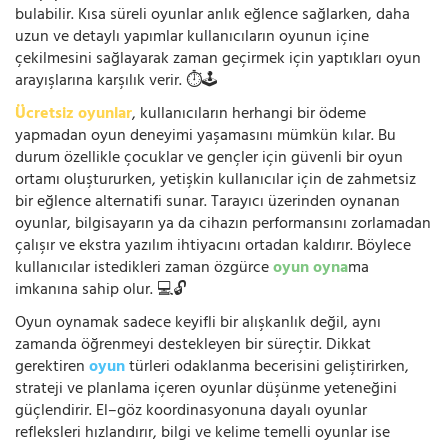
bulabilir. Kısa süreli oyunlar anlık eğlence sağlarken, daha
uzun ve detaylı yapımlar kullanıcıların oyunun içine
çekilmesini sağlayarak zaman geçirmek için yaptıkları oyun
arayışlarına karşılık verir. ⏱️🕹️
Ücretsiz oyunlar
, kullanıcıların herhangi bir ödeme
yapmadan oyun deneyimi yaşamasını mümkün kılar. Bu
durum özellikle çocuklar ve gençler için güvenli bir oyun
ortamı oluştururken, yetişkin kullanıcılar için de zahmetsiz
bir eğlence alternatifi sunar. Tarayıcı üzerinden oynanan
oyunlar, bilgisayarın ya da cihazın performansını zorlamadan
çalışır ve ekstra yazılım ihtiyacını ortadan kaldırır. Böylece
kullanıcılar istedikleri zaman özgürce
oyun oyna
ma
imkanına sahip olur. 💻🔓
Oyun oynamak sadece keyifli bir alışkanlık değil, aynı
zamanda öğrenmeyi destekleyen bir süreçtir. Dikkat
gerektiren
oyun
türleri odaklanma becerisini geliştirirken,
strateji ve planlama içeren oyunlar düşünme yeteneğini
güçlendirir. El–göz koordinasyonuna dayalı oyunlar
refleksleri hızlandırır, bilgi ve kelime temelli oyunlar ise