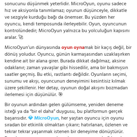
sonucunu düşünmek yeterlidir. MicroOyun, oyunu sadece
hız ve aksiyonla tanımlamaz; oyunun düşünceyle, dikkatle
ve sezgiyle kurduğu bağı da önemser. Bu yüzden her
oyuncu, kendi temposunda ilerleyebilir. Oyun, oyuncunun
kontrolündedir; MicroOyun yalnızca bu yolculuğun kapısını
aralar. 🚀
MicroOyun’un dünyasında
oyun oyna
mak bir kaçış değil, bir
dönüş yoludur. Oyuncu, günün karmaşasından uzaklaşırken
kendine ait bir alana girer. Burada dikkat dağılmaz, aksine
odaklanır; zaman yavaşlar gibi hissedilir, ama bir bakmışsın
saatler geçmiş. Bu etki, rastlantı değildir. Oyunların seçimi,
sunumu ve akışı, oyuncunun deneyimini kesintisiz kılmak
üzere şekillenir. Her detay, oyunun doğal akışını bozmadan
ilerlemesi için düşünülür. 🎯
Bir oyunun ardından gelen gülümseme, yeniden deneme
isteği ya da “bir el daha” duygusu, bu platformun gerçek
başarısıdır.
💎 MicroOyun
, her yaştan oyuncu için oyunu
sıradan bir etkinlik olmaktan çıkarır; hatırlanan, özlenen ve
tekrar tekrar yaşanmak istenen bir deneyime dönüştürür.