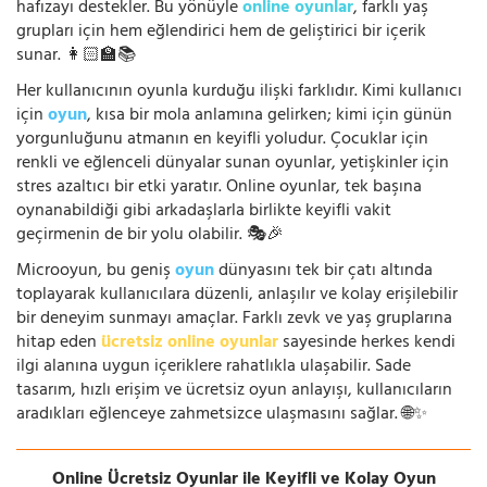
hafızayı destekler. Bu yönüyle
online oyunlar
, farklı yaş
grupları için hem eğlendirici hem de geliştirici bir içerik
sunar. 👩🏻‍🏫📚
Her kullanıcının oyunla kurduğu ilişki farklıdır. Kimi kullanıcı
için
oyun
, kısa bir mola anlamına gelirken; kimi için günün
yorgunluğunu atmanın en keyifli yoludur. Çocuklar için
renkli ve eğlenceli dünyalar sunan oyunlar, yetişkinler için
stres azaltıcı bir etki yaratır. Online oyunlar, tek başına
oynanabildiği gibi arkadaşlarla birlikte keyifli vakit
geçirmenin de bir yolu olabilir. 🎭🎉
Microoyun, bu geniş
oyun
dünyasını tek bir çatı altında
toplayarak kullanıcılara düzenli, anlaşılır ve kolay erişilebilir
bir deneyim sunmayı amaçlar. Farklı zevk ve yaş gruplarına
hitap eden
ücretsiz online oyunlar
sayesinde herkes kendi
ilgi alanına uygun içeriklere rahatlıkla ulaşabilir. Sade
tasarım, hızlı erişim ve ücretsiz oyun anlayışı, kullanıcıların
aradıkları eğlenceye zahmetsizce ulaşmasını sağlar. 🌐✨
Online Ücretsiz Oyunlar ile Keyifli ve Kolay Oyun