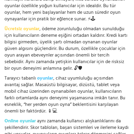
oyunlar özellikle yoğun kullanıcılar için idealdir. Bu tür
oyunlar, hem yeni başlayanlar hem de uzun süredir oyun
oynayanlar için pratik bir eğlence sunar. ⚡🕹️
Ücretsiz oyunlar
, ödeme zorunluluğu olmadan sunulduğu
için kullanıcıların deneme eşiğini ortadan kaldırır. Kredi kartı
bilgisi girmeden, üyelik şartı olmadan oynanan oyunlar
güven algısını güçlendirir. Bu durum, özellikle çocuklar için
oyun arayan ebeveynler açısından önemli bir tercih
sebebidir. Aynı zamanda yetişkin kullanıcılar için de risksiz
bir oyun deneyimi anlamına gelir. 🔓🛡️
Tarayıcı tabanlı
oyunlar
, cihaz uyumluluğu açısından
avantaj sağlar. Masaüstü bilgisayar, dizüstü, tablet veya
mobil cihaz üzerinden oynanabilen oyunlar, kullanıcıların
farklı ortamlarda aynı deneyimi yaşamasına imkân tanır. Bu
esneklik, “her yerden oyun oyna” beklentisini karşılayan
önemli bir faktördür. 📱💻
Online oyunlar
aynı zamanda kullanıcı alışkanlıklarını da
şekillendirir. Skor tabloları, başarı sistemleri ve ilerleme kaydı