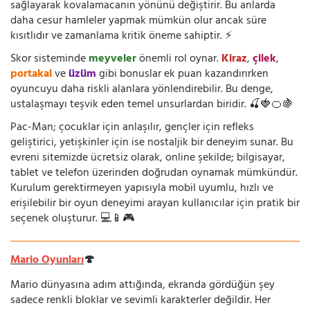
sağlayarak kovalamacanın yönünü değiştirir. Bu anlarda
daha cesur hamleler yapmak mümkün olur ancak süre
kısıtlıdır ve zamanlama kritik öneme sahiptir. ⚡
Skor sisteminde
meyveler
önemli rol oynar.
Kiraz
,
çilek
,
portakal
ve
üzüm
gibi bonuslar ek puan kazandırırken
oyuncuyu daha riskli alanlara yönlendirebilir. Bu denge,
ustalaşmayı teşvik eden temel unsurlardan biridir. 🍒🍓🍊🍇
Pac-Man; çocuklar için anlaşılır, gençler için refleks
geliştirici, yetişkinler için ise nostaljik bir deneyim sunar. Bu
evreni sitemizde ücretsiz olarak, online şekilde; bilgisayar,
tablet ve telefon üzerinden doğrudan oynamak mümkündür.
Kurulum gerektirmeyen yapısıyla mobil uyumlu, hızlı ve
erişilebilir bir oyun deneyimi arayan kullanıcılar için pratik bir
seçenek oluşturur. 💻📱🎮
Mario Oyunları
🍄
Mario dünyasına adım attığında, ekranda gördüğün şey
sadece renkli bloklar ve sevimli karakterler değildir. Her