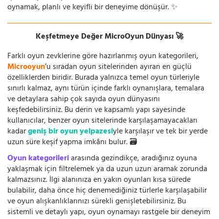
oynamak, planlı ve keyifli bir deneyime dönüşür. ✨
Keşfetmeye Değer MicroOyun Dünyası 🚀
Farklı oyun zevklerine göre hazırlanmış oyun kategorileri,
Microoyun
’u sıradan oyun sitelerinden ayıran en güçlü
özelliklerden biridir. Burada yalnızca temel oyun türleriyle
sınırlı kalmaz, aynı türün içinde farklı oynanışlara, temalara
ve detaylara sahip çok sayıda oyun dünyasını
keşfedebilirsiniz. Bu derin ve kapsamlı yapı sayesinde
kullanıcılar, benzer oyun sitelerinde karşılaşamayacakları
kadar
geniş bir oyun yelpazesi
yle karşılaşır ve tek bir yerde
uzun süre keşif yapma imkânı bulur. 🗃️
Oyun kategorileri
arasında gezindikçe, aradığınız oyuna
yaklaşmak için filtrelemek ya da uzun uzun aramak zorunda
kalmazsınız. İlgi alanınıza en yakın oyunları kısa sürede
bulabilir, daha önce hiç denemediğiniz türlerle karşılaşabilir
ve oyun alışkanlıklarınızı sürekli genişletebilirsiniz. Bu
sistemli ve detaylı yapı, oyun oynamayı rastgele bir deneyim