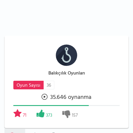
Balıkçılık Oyunları
Oyun Sayısı
36
35.646 oynanma
71
373
157