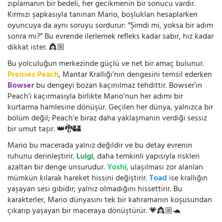
zıplamanın bir bedeli, her gecikmenin bir sonucu vardır.
Kırmızı şapkasıyla tanınan Mario, boşlukları hesaplarken
oyuncuya da aynı soruyu sordurur: “Şimdi mi, yoksa bir adım
sonra mı?” Bu evrende ilerlemek refleks kadar sabır, hız kadar
dikkat ister. 👸🏼
Bu yolculuğun merkezinde güçlü ve net bir amaç bulunur.
Prenses Peach
, Mantar Krallığı’nın dengesini temsil ederken
Bowser
bu dengeyi bozan kaçınılmaz tehdittir. Bowser’ın
Peach’i kaçırmasıyla birlikte Mario’nun her adımı bir
kurtarma hamlesine dönüşür. Geçilen her dünya, yalnızca bir
bölüm değil; Peach’e biraz daha yaklaşmanın verdiği sessiz
bir umut taşır. 👑🐉🏰
Mario bu macerada yalnız değildir ve bu detay evrenin
ruhunu derinleştirir.
Luigi
, daha temkinli yapısıyla riskleri
azaltan bir denge unsurudur.
Yoshi
, ulaşılması zor alanları
mümkün kılarak hareket hissini değiştirir.
Toad
ise krallığın
yaşayan sesi gibidir; yalnız olmadığını hissettirir. Bu
karakterler, Mario dünyasını tek bir kahramanın koşusundan
çıkarıp yaşayan bir maceraya dönüştürür. 💗👸🏼🐢