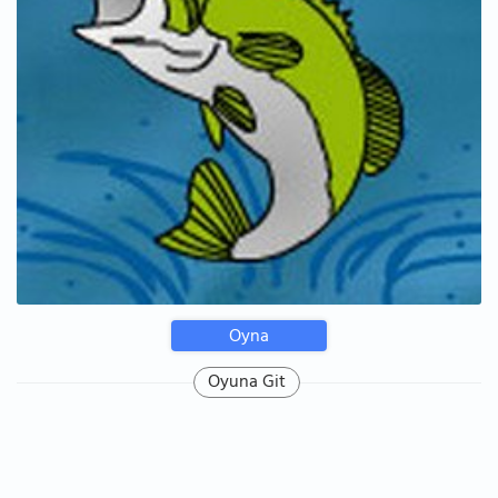
Oyna
Oyuna Git