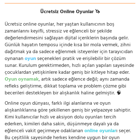
Ücretsiz Online Oyunlar 🦄
Ücretsiz online oyunlar, her yaştan kullanıcının boş
zamanlarını keyifli, stressiz ve eğlenceli bir şekilde
değerlendirmesini sağlayan dijital içeriklerin başında gelir.
Günlük hayatın temposu içinde kısa bir mola vermek, zihni
dağıtmak ya da sadece eğlenmek isteyenler için tarayıcıdan
oynanan
oyun
seçenekleri pratik ve erişilebilir bir çözüm
sunar. Kurulum gerektirmeden, hızlı açılan yapıları sayesinde
çocuklardan yetişkinlere kadar geniş bir kitleye hitap eder.
Oyun oynamak
, artık sadece eğlence değil; aynı zamanda
refleks geliştirme, dikkat toplama ve problem çözme gibi
becerileri destekleyen bir alışkanlık haline gelmiştir. 🧠
Online oyun dünyası, farklı ilgi alanlarına ve oyun
alışkanlıklarına göre şekillenen geniş bir yelpazeye sahiptir.
Kimi kullanıcılar hızlı ve aksiyon dolu oyunları tercih
ederken, kimileri daha sakin, düşünmeye dayalı ya da
eğlenceli vakit geçirmeye odaklanan
online oyunlar
ı seçer.
Bu çeşitlilik sayesinde herkes kendine uygun bir oyun