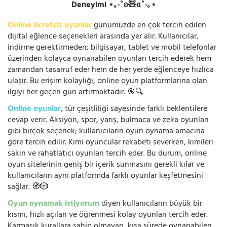
Deneyimi ⋆｡‧˚ʚ🧸ɞ˚‧｡⋆
Online ücretsiz oyunlar
günümüzde en çok tercih edilen
dijital eğlence seçenekleri arasında yer alır. Kullanıcılar,
indirme gerektirmeden; bilgisayar, tablet ve mobil telefonlar
üzerinden kolayca oynanabilen oyunları tercih ederek hem
zamandan tasarruf eder hem de her yerde eğlenceye hızlıca
ulaşır. Bu erişim kolaylığı, online oyun platformlarına olan
ilgiyi her geçen gün artırmaktadır. 🎯🔍
Online oyunlar
, tür çeşitliliği sayesinde farklı beklentilere
cevap verir. Aksiyon, spor, yarış, bulmaca ve zeka oyunları
gibi birçok seçenek; kullanıcıların oyun oynama amacına
göre tercih edilir. Kimi oyuncular rekabeti severken, kimileri
sakin ve rahatlatıcı oyunları tercih eder. Bu durum, online
oyun sitelerinin geniş bir içerik sunmasını gerekli kılar ve
kullanıcıların aynı platformda farklı oyunlar keşfetmesini
sağlar. 🧭🎲
Oyun oynamak istiyorum
diyen kullanıcıların büyük bir
kısmı, hızlı açılan ve öğrenmesi kolay oyunları tercih eder.
Karmaşık kurallara sahip olmayan, kısa sürede oynanabilen