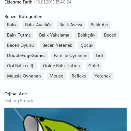
Eklenme Tarihi:
18.01.2013 17:40:24
Benzer Kategoriler:
Balık
Balık Avcılığı
Balık Avcısı
Balık Avı
Balık Tutma
Balık Yakalama
Balıkçılık
Beceri
Beceri Oyunu
Beceri Yetenek
Çocuk
DoubleEdgeGames
Fare ile Oynanan
Göl
Göl Balıkçılığı
Gölde Balık Tutma
Gölet
Mausla Oynanan
Mouse
Refleks
Yetenek
Orjinal Adı:
Fishing Frenzy