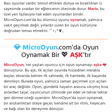
Bazı oyunlar vardır; temsil ettikleri dünya ve bıraktıkları iz
sayesinde sıradan bir eğlencenin ötesinde durur.
Mario
, bu
özel yeri fazlasıyla hak eden oyunlardan biridir.
MicroOyun.com’da bu ölümsüz oyunu
oyna
mak, yalnızca
vakit geçirmek değil; yıllardır süren bir oyun kültürüne
doğrudan temas etmektir. ⁺˚⋆｡°🍄₊
💎 MicroOyun
.com’da Oyun
Oynamak Bir 💖
AŞK
’tır
MicroOyun
, her yaştan oyuncu için oyun oynamayı
aşka ❤️
dönüştürür. Bu aşk, ilk açılan oyunda hissedilen merakla
başlar; ekranda beliren ilk sahnede, ilk hamlede, ilk başarıda
derinleşir. Burada oyun, yalnızca zaman geçirmek için açılan
bir araç değildir. Oyun, gündelik hayatın arasına sıkışmış kısa
anlardan taşar, oyuncunun zihninde yer eder ve tekrar tekrar
geri dönme isteği uyandırır. MicroOyun’da oyun oynamak,
bir alışkanlıktan öteye geçer; kendine ait bir ritmi, heyecanı
ve bağı olan bir deneyime dönüşür.