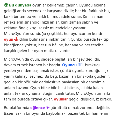
🌍 Bu dünyada
oyunlar beklemez, çağırır. Oyuncu ekrana
geldiği anda seçenekler karşısına dizilir; her biri farklı bir his,
farklı bir tempo ve farklı bir mücadele sunar. Kimi zaman
reflekslerin sınandığı hızlı anlar, kimi zaman sabrın ve
zekânın öne çıktığı sessiz mücadeleler yaşanır.
MicroOyun’un sunduğu çeşitlilik, her oyuncunun kendi
oyun 🕹️
dilini bulmasına imkân tanır. Çünkü burada tek tip
bir eğlence yoktur; her ruh hâline, her ana ve her tercihe
karşılık gelen bir oyun mutlaka vardır.
MicroOyun’da oyun, sadece başlatılan bir şey değildir;
devam etmek istenen bir bağdır.
Oyuncu 🧍‍♂️
, bıraktığı
yerden yeniden başlamak ister, çünkü oyunla kurduğu ilişki
yarım kalmayı sevmez. Bu bağ, kazanılan bir skorla güçlenir,
geçilen bir bölümle derinleşir ve paylaşılan bir deneyimle
anlam kazanır. Oyun bitse bile hissi bitmez; akılda kalan
anlar, tekrar oynama isteğini canlı tutar. MicroOyun’un farkı
tam da burada ortaya çıkar:
oyunlar
geçici değildir, iz bırakır.
Bu platformda
eğlence ✨
gürültülü olmak zorunda değildir.
Bazen sakin bir oyunda kaybolmak, bazen tek bir hamlenin