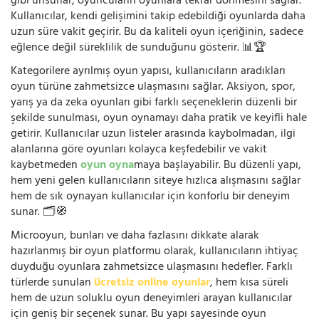
gibi unsurlar, oyuncuların oyunlara tekrar dönmesini sağlar.
Kullanıcılar, kendi gelişimini takip edebildiği oyunlarda daha
uzun süre vakit geçirir. Bu da kaliteli oyun içeriğinin, sadece
eğlence değil süreklilik de sunduğunu gösterir. 📊🏆
Kategorilere ayrılmış oyun yapısı, kullanıcıların aradıkları
oyun türüne zahmetsizce ulaşmasını sağlar. Aksiyon, spor,
yarış ya da zeka oyunları gibi farklı seçeneklerin düzenli bir
şekilde sunulması, oyun oynamayı daha pratik ve keyifli hale
getirir. Kullanıcılar uzun listeler arasında kaybolmadan, ilgi
alanlarına göre oyunları kolayca keşfedebilir ve vakit
kaybetmeden
oyun oyna
maya başlayabilir. Bu düzenli yapı,
hem yeni gelen kullanıcıların siteye hızlıca alışmasını sağlar
hem de sık oynayan kullanıcılar için konforlu bir deneyim
sunar. 🗂️🧭
Microoyun, bunları ve daha fazlasını dikkate alarak
hazırlanmış bir oyun platformu olarak, kullanıcıların ihtiyaç
duyduğu oyunlara zahmetsizce ulaşmasını hedefler. Farklı
türlerde sunulan
ücretsiz online oyunlar
, hem kısa süreli
hem de uzun soluklu oyun deneyimleri arayan kullanıcılar
için geniş bir seçenek sunar. Bu yapı sayesinde oyun