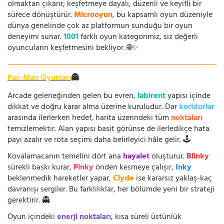
olmaktan çıkarır; keşfetmeye dayalı, düzenli ve keyifli bir
sürece dönüştürür.
Microoyun
, bu kapsamlı oyun düzeniyle
dünya genelinde çok az platformun sunduğu bir oyun
deneyimi sunar.
1001
farklı oyun kategorimiz, siz değerli
oyuncuların keşfetmesini bekliyor. 🌐✨
Pac-Man Oyunları
👻
Arcade geleneğinden gelen bu evren,
labirent
yapısı içinde
dikkat ve doğru karar alma üzerine kuruludur. Dar
koridorlar
arasında ilerlerken hedef, harita üzerindeki tüm
noktaları
temizlemektir. Alan yapısı basit görünse de ilerledikçe hata
payı azalır ve rota seçimi daha belirleyici hâle gelir. 🕹️
Kovalamacanın temelini dört ana
hayalet
oluşturur.
Blinky
sürekli baskı kurar,
Pinky
önden kesmeye çalışır,
Inky
beklenmedik hareketler yapar,
Clyde
ise kararsız yaklaş-kaç
davranışı sergiler. Bu farklılıklar, her bölümde yeni bir strateji
gerektirir. 👻
Oyun içindeki
enerji noktaları
, kısa süreli üstünlük