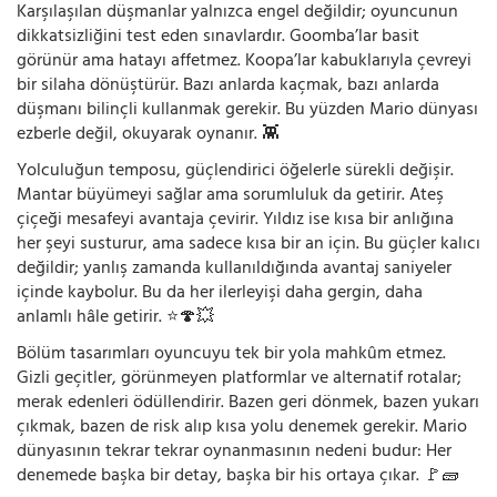
Karşılaşılan düşmanlar yalnızca engel değildir; oyuncunun
dikkatsizliğini test eden sınavlardır. Goomba’lar basit
görünür ama hatayı affetmez. Koopa’lar kabuklarıyla çevreyi
bir silaha dönüştürür. Bazı anlarda kaçmak, bazı anlarda
düşmanı bilinçli kullanmak gerekir. Bu yüzden Mario dünyası
ezberle değil, okuyarak oynanır. 👾
Yolculuğun temposu, güçlendirici öğelerle sürekli değişir.
Mantar büyümeyi sağlar ama sorumluluk da getirir. Ateş
çiçeği mesafeyi avantaja çevirir. Yıldız ise kısa bir anlığına
her şeyi susturur, ama sadece kısa bir an için. Bu güçler kalıcı
değildir; yanlış zamanda kullanıldığında avantaj saniyeler
içinde kaybolur. Bu da her ilerleyişi daha gergin, daha
anlamlı hâle getirir. ⭐🍄💥
Bölüm tasarımları oyuncuyu tek bir yola mahkûm etmez.
Gizli geçitler, görünmeyen platformlar ve alternatif rotalar;
merak edenleri ödüllendirir. Bazen geri dönmek, bazen yukarı
çıkmak, bazen de risk alıp kısa yolu denemek gerekir. Mario
dünyasının tekrar tekrar oynanmasının nedeni budur: Her
denemede başka bir detay, başka bir his ortaya çıkar. 🚩🧱