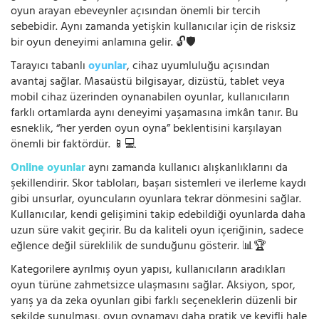
oyun arayan ebeveynler açısından önemli bir tercih
sebebidir. Aynı zamanda yetişkin kullanıcılar için de risksiz
bir oyun deneyimi anlamına gelir. 🔓🛡️
Tarayıcı tabanlı
oyunlar
, cihaz uyumluluğu açısından
avantaj sağlar. Masaüstü bilgisayar, dizüstü, tablet veya
mobil cihaz üzerinden oynanabilen oyunlar, kullanıcıların
farklı ortamlarda aynı deneyimi yaşamasına imkân tanır. Bu
esneklik, “her yerden oyun oyna” beklentisini karşılayan
önemli bir faktördür. 📱💻
Online oyunlar
aynı zamanda kullanıcı alışkanlıklarını da
şekillendirir. Skor tabloları, başarı sistemleri ve ilerleme kaydı
gibi unsurlar, oyuncuların oyunlara tekrar dönmesini sağlar.
Kullanıcılar, kendi gelişimini takip edebildiği oyunlarda daha
uzun süre vakit geçirir. Bu da kaliteli oyun içeriğinin, sadece
eğlence değil süreklilik de sunduğunu gösterir. 📊🏆
Kategorilere ayrılmış oyun yapısı, kullanıcıların aradıkları
oyun türüne zahmetsizce ulaşmasını sağlar. Aksiyon, spor,
yarış ya da zeka oyunları gibi farklı seçeneklerin düzenli bir
şekilde sunulması, oyun oynamayı daha pratik ve keyifli hale