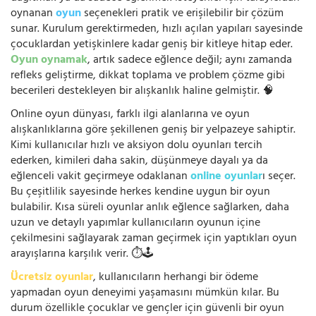
oynanan
oyun
seçenekleri pratik ve erişilebilir bir çözüm
sunar. Kurulum gerektirmeden, hızlı açılan yapıları sayesinde
çocuklardan yetişkinlere kadar geniş bir kitleye hitap eder.
Oyun oynamak
, artık sadece eğlence değil; aynı zamanda
refleks geliştirme, dikkat toplama ve problem çözme gibi
becerileri destekleyen bir alışkanlık haline gelmiştir. 🧠
Online oyun dünyası, farklı ilgi alanlarına ve oyun
alışkanlıklarına göre şekillenen geniş bir yelpazeye sahiptir.
Kimi kullanıcılar hızlı ve aksiyon dolu oyunları tercih
ederken, kimileri daha sakin, düşünmeye dayalı ya da
eğlenceli vakit geçirmeye odaklanan
online oyunlar
ı seçer.
Bu çeşitlilik sayesinde herkes kendine uygun bir oyun
bulabilir. Kısa süreli oyunlar anlık eğlence sağlarken, daha
uzun ve detaylı yapımlar kullanıcıların oyunun içine
çekilmesini sağlayarak zaman geçirmek için yaptıkları oyun
arayışlarına karşılık verir. ⏱️🕹️
Ücretsiz oyunlar
, kullanıcıların herhangi bir ödeme
yapmadan oyun deneyimi yaşamasını mümkün kılar. Bu
durum özellikle çocuklar ve gençler için güvenli bir oyun