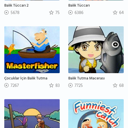
Balık Tüccarı 2
Balık Tüccarı
5678
75
6386
64
Çocuklar İçin Balık Tutma
Balık Tutma Macerası
7267
83
7725
68