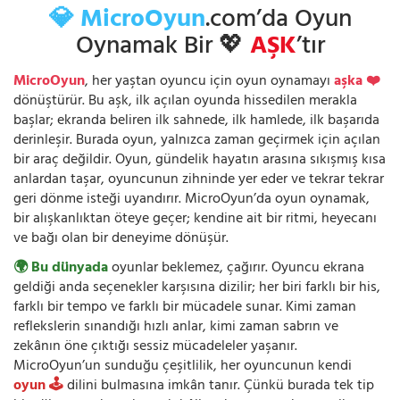
💎 MicroOyun
.com’da Oyun
Oynamak Bir 💖
AŞK
’tır
MicroOyun
, her yaştan oyuncu için oyun oynamayı
aşka ❤️
dönüştürür. Bu aşk, ilk açılan oyunda hissedilen merakla
başlar; ekranda beliren ilk sahnede, ilk hamlede, ilk başarıda
derinleşir. Burada oyun, yalnızca zaman geçirmek için açılan
bir araç değildir. Oyun, gündelik hayatın arasına sıkışmış kısa
anlardan taşar, oyuncunun zihninde yer eder ve tekrar tekrar
geri dönme isteği uyandırır. MicroOyun’da oyun oynamak,
bir alışkanlıktan öteye geçer; kendine ait bir ritmi, heyecanı
ve bağı olan bir deneyime dönüşür.
🌍 Bu dünyada
oyunlar beklemez, çağırır. Oyuncu ekrana
geldiği anda seçenekler karşısına dizilir; her biri farklı bir his,
farklı bir tempo ve farklı bir mücadele sunar. Kimi zaman
reflekslerin sınandığı hızlı anlar, kimi zaman sabrın ve
zekânın öne çıktığı sessiz mücadeleler yaşanır.
MicroOyun’un sunduğu çeşitlilik, her oyuncunun kendi
oyun 🕹️
dilini bulmasına imkân tanır. Çünkü burada tek tip