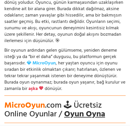
dönüş yoludur. Oyuncu, günün karmaşasından uzaklaşırken
kendine ait bir alana girer. Burada dikkat dağılmaz, aksine
odaklanır; zaman yavaşlar gibi hissedilir, ama bir bakmışsın
saatler geçmiş. Bu etki, rastlantı değildir. Oyunların seçimi,
sunumu ve akışı, oyuncunun deneyimini kesintisiz kılmak
üzere şekillenir. Her detay, oyunun doğal akışını bozmadan
ilerlemesi için düşünülür. 🎯
Bir oyunun ardından gelen gülümseme, yeniden deneme
isteği ya da “bir el daha” duygusu, bu platformun gerçek
başarısıdır.
💎 MicroOyun
, her yaştan oyuncu için oyunu
sıradan bir etkinlik olmaktan çıkarır; hatırlanan, özlenen ve
tekrar tekrar yaşanmak istenen bir deneyime dönüştürür.
Burada oyun oynanmaz; burada oyun yaşanır, bağ kurulur ve
zamanla bir
aşka 💖
dönüşür.
MicroOyun
.com 🕹️ Ücretsiz
Online Oyunlar /
Oyun Oyna