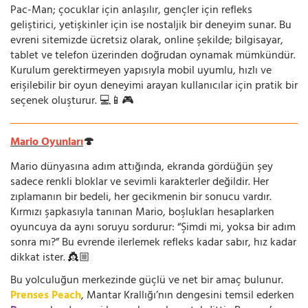
Pac-Man; çocuklar için anlaşılır, gençler için refleks
geliştirici, yetişkinler için ise nostaljik bir deneyim sunar. Bu
evreni sitemizde ücretsiz olarak, online şekilde; bilgisayar,
tablet ve telefon üzerinden doğrudan oynamak mümkündür.
Kurulum gerektirmeyen yapısıyla mobil uyumlu, hızlı ve
erişilebilir bir oyun deneyimi arayan kullanıcılar için pratik bir
seçenek oluşturur. 💻📱🎮
Mario Oyunları
🍄
Mario dünyasına adım attığında, ekranda gördüğün şey
sadece renkli bloklar ve sevimli karakterler değildir. Her
zıplamanın bir bedeli, her gecikmenin bir sonucu vardır.
Kırmızı şapkasıyla tanınan Mario, boşlukları hesaplarken
oyuncuya da aynı soruyu sordurur: “Şimdi mi, yoksa bir adım
sonra mı?” Bu evrende ilerlemek refleks kadar sabır, hız kadar
dikkat ister. 👸🏼
Bu yolculuğun merkezinde güçlü ve net bir amaç bulunur.
Prenses Peach
, Mantar Krallığı’nın dengesini temsil ederken