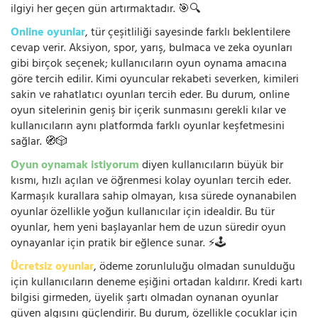
ilgiyi her geçen gün artırmaktadır. 🎯🔍
Online oyunlar
, tür çeşitliliği sayesinde farklı beklentilere
cevap verir. Aksiyon, spor, yarış, bulmaca ve zeka oyunları
gibi birçok seçenek; kullanıcıların oyun oynama amacına
göre tercih edilir. Kimi oyuncular rekabeti severken, kimileri
sakin ve rahatlatıcı oyunları tercih eder. Bu durum, online
oyun sitelerinin geniş bir içerik sunmasını gerekli kılar ve
kullanıcıların aynı platformda farklı oyunlar keşfetmesini
sağlar. 🧭🎲
Oyun oynamak istiyorum
diyen kullanıcıların büyük bir
kısmı, hızlı açılan ve öğrenmesi kolay oyunları tercih eder.
Karmaşık kurallara sahip olmayan, kısa sürede oynanabilen
oyunlar özellikle yoğun kullanıcılar için idealdir. Bu tür
oyunlar, hem yeni başlayanlar hem de uzun süredir oyun
oynayanlar için pratik bir eğlence sunar. ⚡🕹️
Ücretsiz oyunlar
, ödeme zorunluluğu olmadan sunulduğu
için kullanıcıların deneme eşiğini ortadan kaldırır. Kredi kartı
bilgisi girmeden, üyelik şartı olmadan oynanan oyunlar
güven algısını güçlendirir. Bu durum, özellikle çocuklar için