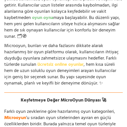
getirir. Kullanıcılar uzun listeler arasında kaybolmadan, ilgi
alanlarına göre oyunları kolayca keşfedebilir ve vakit
kaybetmeden
oyun oyna
maya başlayabilir. Bu düzenli yapı,
hem yeni gelen kullanıcıların siteye hızlıca alışmasını sağlar
hem de sık oynayan kullanıcılar için konforlu bir deneyim
sunar. 🗂️🧭
Microoyun, bunları ve daha fazlasını dikkate alarak
hazırlanmış bir oyun platformu olarak, kullanıcıların ihtiyaç
duyduğu oyunlara zahmetsizce ulaşmasını hedefler. Farklı
türlerde sunulan
ücretsiz online oyunlar
, hem kısa süreli
hem de uzun soluklu oyun deneyimleri arayan kullanıcılar
için geniş bir seçenek sunar. Bu yapı sayesinde oyun
oynamak, planlı ve keyifli bir deneyime dönüşür. ✨
Keşfetmeye Değer MicroOyun Dünyası 🚀
Farklı oyun zevklerine göre hazırlanmış oyun kategorileri,
Microoyun
’u sıradan oyun sitelerinden ayıran en güçlü
özelliklerden biridir. Burada yalnızca temel oyun türleriyle