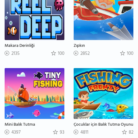
Makara Derinliği
Zıpkın
2135
100
2852
100
Mini Balık Tutma
Çocuklar için Balık Tutma Oyunu
4397
93
4811
82