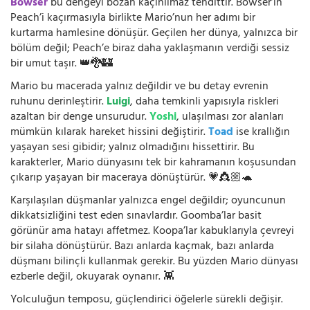
Bowser
bu dengeyi bozan kaçınılmaz tehdittir. Bowser’ın
Peach’i kaçırmasıyla birlikte Mario’nun her adımı bir
kurtarma hamlesine dönüşür. Geçilen her dünya, yalnızca bir
bölüm değil; Peach’e biraz daha yaklaşmanın verdiği sessiz
bir umut taşır. 👑🐉🏰
Mario bu macerada yalnız değildir ve bu detay evrenin
ruhunu derinleştirir.
Luigi
, daha temkinli yapısıyla riskleri
azaltan bir denge unsurudur.
Yoshi
, ulaşılması zor alanları
mümkün kılarak hareket hissini değiştirir.
Toad
ise krallığın
yaşayan sesi gibidir; yalnız olmadığını hissettirir. Bu
karakterler, Mario dünyasını tek bir kahramanın koşusundan
çıkarıp yaşayan bir maceraya dönüştürür. 💗👸🏼🐢
Karşılaşılan düşmanlar yalnızca engel değildir; oyuncunun
dikkatsizliğini test eden sınavlardır. Goomba’lar basit
görünür ama hatayı affetmez. Koopa’lar kabuklarıyla çevreyi
bir silaha dönüştürür. Bazı anlarda kaçmak, bazı anlarda
düşmanı bilinçli kullanmak gerekir. Bu yüzden Mario dünyası
ezberle değil, okuyarak oynanır. 👾
Yolculuğun temposu, güçlendirici öğelerle sürekli değişir.