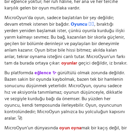
bir eğlence yoktur; her ruh hâline, her ana ve her tercihe
karşılık gelen bir oyun mutlaka vardır.
MicroOyun’da oyun, sadece başlatılan bir şey değildir;
devam etmek istenen bir bağdır.
Oyuncu 🧍‍♂️
, bıraktığı
yerden yeniden başlamak ister, çünkü oyunla kurduğu ilişki
yarım kalmayı sevmez. Bu bağ, kazanılan bir skorla güçlenir,
geçilen bir bölümle derinleşir ve paylaşılan bir deneyimle
anlam kazanır. Oyun bitse bile hissi bitmez; akılda kalan
anlar, tekrar oynama isteğini canlı tutar. MicroOyun’un farkı
tam da burada ortaya çıkar:
oyunlar
geçici değildir, iz bırakır.
Bu platformda
eğlence ✨
gürültülü olmak zorunda değildir.
Bazen sakin bir oyunda kaybolmak, bazen tek bir hamlenin
sonucunu düşünmek yeterlidir. MicroOyun, oyunu sadece
hız ve aksiyonla tanımlamaz; oyunun düşünceyle, dikkatle
ve sezgiyle kurduğu bağı da önemser. Bu yüzden her
oyuncu, kendi temposunda ilerleyebilir. Oyun, oyuncunun
kontrolündedir; MicroOyun yalnızca bu yolculuğun kapısını
aralar. 🚀
MicroOyun’un dünyasında
oyun oyna
mak bir kaçış değil, bir