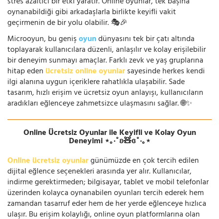
stres azaltıcı bir etki yaratır. Online oyunlar, tek başına
oynanabildiği gibi arkadaşlarla birlikte keyifli vakit
geçirmenin de bir yolu olabilir. 🎭🎉
Microoyun, bu geniş
oyun
dünyasını tek bir çatı altında
toplayarak kullanıcılara düzenli, anlaşılır ve kolay erişilebilir
bir deneyim sunmayı amaçlar. Farklı zevk ve yaş gruplarına
hitap eden
ücretsiz online oyunlar
sayesinde herkes kendi
ilgi alanına uygun içeriklere rahatlıkla ulaşabilir. Sade
tasarım, hızlı erişim ve ücretsiz oyun anlayışı, kullanıcıların
aradıkları eğlenceye zahmetsizce ulaşmasını sağlar. 🌐✨
Online Ücretsiz Oyunlar ile Keyifli ve Kolay Oyun
Deneyimi ⋆｡‧˚ʚ🧸ɞ˚‧｡⋆
Online ücretsiz oyunlar
günümüzde en çok tercih edilen
dijital eğlence seçenekleri arasında yer alır. Kullanıcılar,
indirme gerektirmeden; bilgisayar, tablet ve mobil telefonlar
üzerinden kolayca oynanabilen oyunları tercih ederek hem
zamandan tasarruf eder hem de her yerde eğlenceye hızlıca
ulaşır. Bu erişim kolaylığı, online oyun platformlarına olan