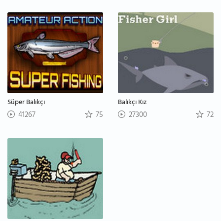
Süper Balıkçı
Balıkçı Kız
41267
75
27300
72