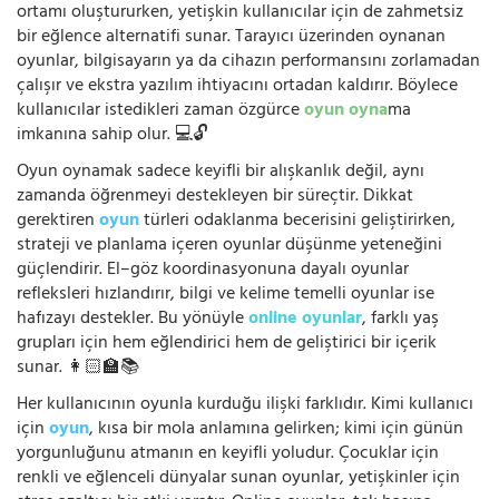
ortamı oluştururken, yetişkin kullanıcılar için de zahmetsiz
bir eğlence alternatifi sunar. Tarayıcı üzerinden oynanan
oyunlar, bilgisayarın ya da cihazın performansını zorlamadan
çalışır ve ekstra yazılım ihtiyacını ortadan kaldırır. Böylece
kullanıcılar istedikleri zaman özgürce
oyun oyna
ma
imkanına sahip olur. 💻🔓
Oyun oynamak sadece keyifli bir alışkanlık değil, aynı
zamanda öğrenmeyi destekleyen bir süreçtir. Dikkat
gerektiren
oyun
türleri odaklanma becerisini geliştirirken,
strateji ve planlama içeren oyunlar düşünme yeteneğini
güçlendirir. El–göz koordinasyonuna dayalı oyunlar
refleksleri hızlandırır, bilgi ve kelime temelli oyunlar ise
hafızayı destekler. Bu yönüyle
online oyunlar
, farklı yaş
grupları için hem eğlendirici hem de geliştirici bir içerik
sunar. 👩🏻‍🏫📚
Her kullanıcının oyunla kurduğu ilişki farklıdır. Kimi kullanıcı
için
oyun
, kısa bir mola anlamına gelirken; kimi için günün
yorgunluğunu atmanın en keyifli yoludur. Çocuklar için
renkli ve eğlenceli dünyalar sunan oyunlar, yetişkinler için