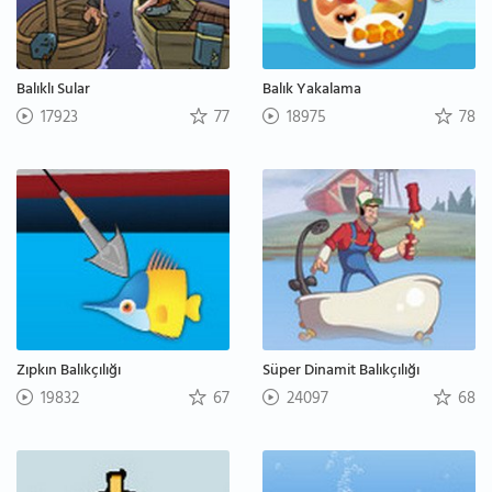
Balıklı Sular
Balık Yakalama
17923
77
18975
78
Zıpkın Balıkçılığı
Süper Dinamit Balıkçılığı
19832
67
24097
68