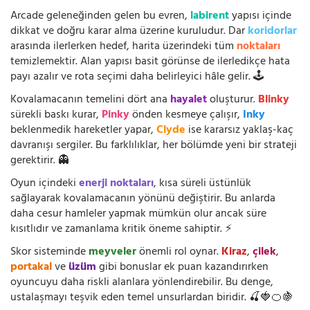
Arcade geleneğinden gelen bu evren,
labirent
yapısı içinde
dikkat ve doğru karar alma üzerine kuruludur. Dar
koridorlar
arasında ilerlerken hedef, harita üzerindeki tüm
noktaları
temizlemektir. Alan yapısı basit görünse de ilerledikçe hata
payı azalır ve rota seçimi daha belirleyici hâle gelir. 🕹️
Kovalamacanın temelini dört ana
hayalet
oluşturur.
Blinky
sürekli baskı kurar,
Pinky
önden kesmeye çalışır,
Inky
beklenmedik hareketler yapar,
Clyde
ise kararsız yaklaş-kaç
davranışı sergiler. Bu farklılıklar, her bölümde yeni bir strateji
gerektirir. 👻
Oyun içindeki
enerji noktaları
, kısa süreli üstünlük
sağlayarak kovalamacanın yönünü değiştirir. Bu anlarda
daha cesur hamleler yapmak mümkün olur ancak süre
kısıtlıdır ve zamanlama kritik öneme sahiptir. ⚡
Skor sisteminde
meyveler
önemli rol oynar.
Kiraz
,
çilek
,
portakal
ve
üzüm
gibi bonuslar ek puan kazandırırken
oyuncuyu daha riskli alanlara yönlendirebilir. Bu denge,
ustalaşmayı teşvik eden temel unsurlardan biridir. 🍒🍓🍊🍇