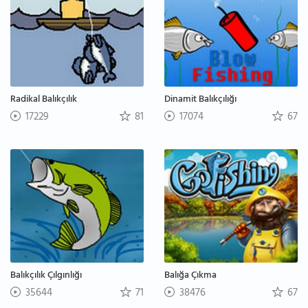
Radikal Balıkçılık
Dinamit Balıkçılığı
17229
81
17074
67
Balıkçılık Çılgınlığı
Balığa Çıkma
35644
71
38476
67