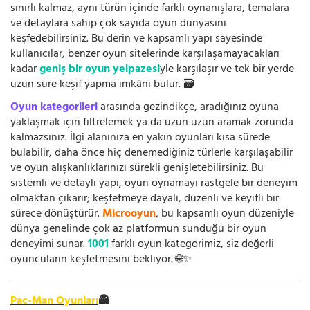
sınırlı kalmaz, aynı türün içinde farklı oynanışlara, temalara
ve detaylara sahip çok sayıda oyun dünyasını
keşfedebilirsiniz. Bu derin ve kapsamlı yapı sayesinde
kullanıcılar, benzer oyun sitelerinde karşılaşamayacakları
kadar
geniş bir oyun yelpazesi
yle karşılaşır ve tek bir yerde
uzun süre keşif yapma imkânı bulur. 🗃️
Oyun kategorileri
arasında gezindikçe, aradığınız oyuna
yaklaşmak için filtrelemek ya da uzun uzun aramak zorunda
kalmazsınız. İlgi alanınıza en yakın oyunları kısa sürede
bulabilir, daha önce hiç denemediğiniz türlerle karşılaşabilir
ve oyun alışkanlıklarınızı sürekli genişletebilirsiniz. Bu
sistemli ve detaylı yapı, oyun oynamayı rastgele bir deneyim
olmaktan çıkarır; keşfetmeye dayalı, düzenli ve keyifli bir
sürece dönüştürür.
Microoyun
, bu kapsamlı oyun düzeniyle
dünya genelinde çok az platformun sunduğu bir oyun
deneyimi sunar.
1001
farklı oyun kategorimiz, siz değerli
oyuncuların keşfetmesini bekliyor. 🌐✨
Pac-Man Oyunları
👻