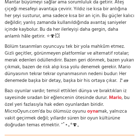
Mantar büyümeyi sağlar ama sorumluluk da getirir. Ateş
çiçeği mesafeyi avantaja çevirir. Yıldız ise kısa bir anlığına
her şeyi susturur, ama sadece kısa bir an için. Bu güçler kalıcı
değildir; yanlış zamanda kullanıldığında avantaj saniyeler
içinde kaybolur. Bu da her ilerleyişi daha gergin, daha
anlamlı hâle getirir. ⭐🍄💥
Bölüm tasarımları oyuncuyu tek bir yola mahkûm etmez.
Gizli geçitler, görünmeyen platformlar ve alternatif rotalar;
merak edenleri ödüllendirir. Bazen geri dönmek, bazen yukarı
çıkmak, bazen de risk alıp kısa yolu denemek gerekir. Mario
dünyasının tekrar tekrar oynanmasının nedeni budur: Her
denemede başka bir detay, başka bir his ortaya çıkar. 🚩🧱
Bazı oyunlar vardır; temsil ettikleri dünya ve bıraktıkları iz
sayesinde sıradan bir eğlencenin ötesinde durur.
Mario
, bu
özel yeri fazlasıyla hak eden oyunlardan biridir.
MicroOyun.com’da bu ölümsüz oyunu
oyna
mak, yalnızca
vakit geçirmek değil; yıllardır süren bir oyun kültürüne
doğrudan temas etmektir. ⁺˚⋆｡°🍄₊