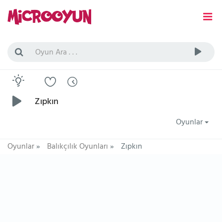
Zıpkın
Oyunlar
Oyunlar
»
Balıkçılık Oyunları
»
Zıpkın