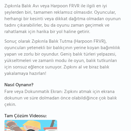
Zıpkınla Balık Avı veya Harpoon FRVR ile ilgili en iyi
şeylerden biri, tamamen reklamsız olmasıdır. Oyuncular,
herhangi bir kesinti veya dikkat dağıtma olmadan oyunun
tadını çıkarabilirler, bu da oyunu zaman geçirmek ve
rahatlamak için harika bir yol haline getirir.
Sonuç olarak Zıpkınla Balık Tutma (Harpoon FRVR),
oyuncuları yetenekli bir balıkçının yerine koyan bağımlılık
yapan ve zorlu bir oyundur. Geniş balık türleri yelpazesi,
yükseltmeleri ve zamanlı modu ile oyun, balık tutkunları
için sonsuz eğlence sunuyor. Zıpkını al ve biraz balık
yakalamaya hazırlan!
Nasıl Oynanır?
Fare veya Dokunmatik Ekran: Zıpkını atmak için ekrana
dokunun ve süre dolmadan önce olabildiğince çok balık
çekin.
Tam Çözüm Videosu: