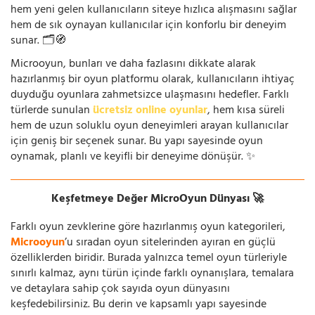
hem yeni gelen kullanıcıların siteye hızlıca alışmasını sağlar
hem de sık oynayan kullanıcılar için konforlu bir deneyim
sunar. 🗂️🧭
Microoyun, bunları ve daha fazlasını dikkate alarak
hazırlanmış bir oyun platformu olarak, kullanıcıların ihtiyaç
duyduğu oyunlara zahmetsizce ulaşmasını hedefler. Farklı
türlerde sunulan
ücretsiz online oyunlar
, hem kısa süreli
hem de uzun soluklu oyun deneyimleri arayan kullanıcılar
için geniş bir seçenek sunar. Bu yapı sayesinde oyun
oynamak, planlı ve keyifli bir deneyime dönüşür. ✨
Keşfetmeye Değer MicroOyun Dünyası 🚀
Farklı oyun zevklerine göre hazırlanmış oyun kategorileri,
Microoyun
’u sıradan oyun sitelerinden ayıran en güçlü
özelliklerden biridir. Burada yalnızca temel oyun türleriyle
sınırlı kalmaz, aynı türün içinde farklı oynanışlara, temalara
ve detaylara sahip çok sayıda oyun dünyasını
keşfedebilirsiniz. Bu derin ve kapsamlı yapı sayesinde