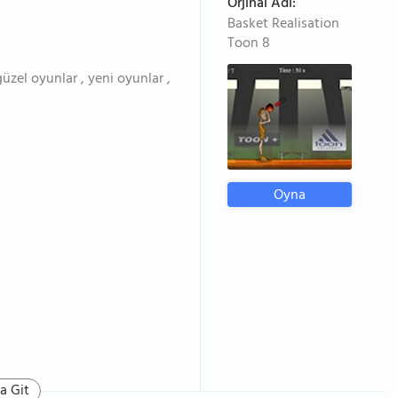
Orjinal Adı:
Basket Realisation
Toon 8
zel oyunlar , yeni oyunlar ,
Oyna
a Git