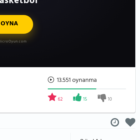
asketbol
 OYNA
icroOyun.com
13.551 oynanma
62
15
10