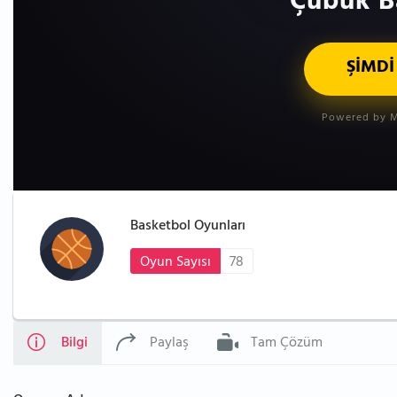
Çubuk B
ŞİMDİ
Powered by M
Basketbol Oyunları
Oyun Sayısı
78
Bilgi
Paylaş
Tam Çözüm