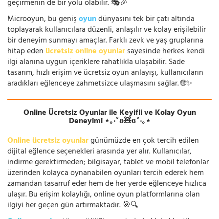
geçirmenin de bir yolu olabilir. 🎭🎉
Microoyun, bu geniş
oyun
dünyasını tek bir çatı altında
toplayarak kullanıcılara düzenli, anlaşılır ve kolay erişilebilir
bir deneyim sunmayı amaçlar. Farklı zevk ve yaş gruplarına
hitap eden
ücretsiz online oyunlar
sayesinde herkes kendi
ilgi alanına uygun içeriklere rahatlıkla ulaşabilir. Sade
tasarım, hızlı erişim ve ücretsiz oyun anlayışı, kullanıcıların
aradıkları eğlenceye zahmetsizce ulaşmasını sağlar. 🌐✨
Online Ücretsiz Oyunlar ile Keyifli ve Kolay Oyun
Deneyimi ⋆｡‧˚ʚ🧸ɞ˚‧｡⋆
Online ücretsiz oyunlar
günümüzde en çok tercih edilen
dijital eğlence seçenekleri arasında yer alır. Kullanıcılar,
indirme gerektirmeden; bilgisayar, tablet ve mobil telefonlar
üzerinden kolayca oynanabilen oyunları tercih ederek hem
zamandan tasarruf eder hem de her yerde eğlenceye hızlıca
ulaşır. Bu erişim kolaylığı, online oyun platformlarına olan
ilgiyi her geçen gün artırmaktadır. 🎯🔍