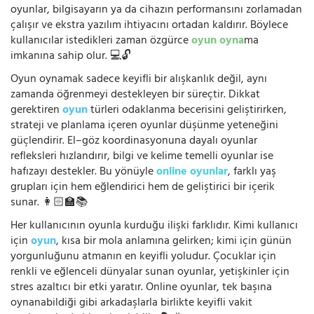
oyunlar, bilgisayarın ya da cihazın performansını zorlamadan
çalışır ve ekstra yazılım ihtiyacını ortadan kaldırır. Böylece
kullanıcılar istedikleri zaman özgürce
oyun oyna
ma
imkanına sahip olur. 💻🔓
Oyun oynamak sadece keyifli bir alışkanlık değil, aynı
zamanda öğrenmeyi destekleyen bir süreçtir. Dikkat
gerektiren
oyun
türleri odaklanma becerisini geliştirirken,
strateji ve planlama içeren oyunlar düşünme yeteneğini
güçlendirir. El–göz koordinasyonuna dayalı oyunlar
refleksleri hızlandırır, bilgi ve kelime temelli oyunlar ise
hafızayı destekler. Bu yönüyle
online oyunlar
, farklı yaş
grupları için hem eğlendirici hem de geliştirici bir içerik
sunar. 👩🏻‍🏫📚
Her kullanıcının oyunla kurduğu ilişki farklıdır. Kimi kullanıcı
için
oyun
, kısa bir mola anlamına gelirken; kimi için günün
yorgunluğunu atmanın en keyifli yoludur. Çocuklar için
renkli ve eğlenceli dünyalar sunan oyunlar, yetişkinler için
stres azaltıcı bir etki yaratır. Online oyunlar, tek başına
oynanabildiği gibi arkadaşlarla birlikte keyifli vakit