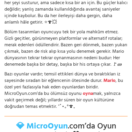
her şeyi susturur, ama sadece kısa bir an için. Bu güçler kalıcı
değildir; yanlış zamanda kullanıldığında avantaj saniyeler
içinde kaybolur. Bu da her ilerleyişi daha gergin, daha
anlamlı hâle getirir. ⭐🍄💥
Bölüm tasarımları oyuncuyu tek bir yola mahkûm etmez.
Gizli geçitler, görünmeyen platformlar ve alternatif rotalar;
merak edenleri ödüllendirir. Bazen geri dönmek, bazen yukarı
çıkmak, bazen de risk alıp kısa yolu denemek gerekir. Mario
dünyasının tekrar tekrar oynanmasının nedeni budur: Her
denemede başka bir detay, başka bir his ortaya çıkar. 🚩🧱
Bazı oyunlar vardır; temsil ettikleri dünya ve bıraktıkları iz
sayesinde sıradan bir eğlencenin ötesinde durur.
Mario
, bu
özel yeri fazlasıyla hak eden oyunlardan biridir.
MicroOyun.com’da bu ölümsüz oyunu
oyna
mak, yalnızca
vakit geçirmek değil; yıllardır süren bir oyun kültürüne
doğrudan temas etmektir. ⁺˚⋆｡°🍄₊
💎 MicroOyun
.com’da Oyun