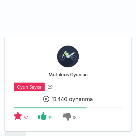
Motokros Oyunları
Oyun Sayısı
29
13.440 oynanma
67
35
18