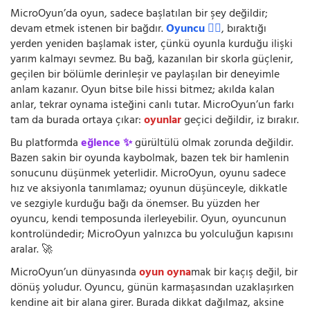
MicroOyun’da oyun, sadece başlatılan bir şey değildir;
devam etmek istenen bir bağdır.
Oyuncu 🧍‍♂️
, bıraktığı
yerden yeniden başlamak ister, çünkü oyunla kurduğu ilişki
yarım kalmayı sevmez. Bu bağ, kazanılan bir skorla güçlenir,
geçilen bir bölümle derinleşir ve paylaşılan bir deneyimle
anlam kazanır. Oyun bitse bile hissi bitmez; akılda kalan
anlar, tekrar oynama isteğini canlı tutar. MicroOyun’un farkı
tam da burada ortaya çıkar:
oyunlar
geçici değildir, iz bırakır.
Bu platformda
eğlence ✨
gürültülü olmak zorunda değildir.
Bazen sakin bir oyunda kaybolmak, bazen tek bir hamlenin
sonucunu düşünmek yeterlidir. MicroOyun, oyunu sadece
hız ve aksiyonla tanımlamaz; oyunun düşünceyle, dikkatle
ve sezgiyle kurduğu bağı da önemser. Bu yüzden her
oyuncu, kendi temposunda ilerleyebilir. Oyun, oyuncunun
kontrolündedir; MicroOyun yalnızca bu yolculuğun kapısını
aralar. 🚀
MicroOyun’un dünyasında
oyun oyna
mak bir kaçış değil, bir
dönüş yoludur. Oyuncu, günün karmaşasından uzaklaşırken
kendine ait bir alana girer. Burada dikkat dağılmaz, aksine