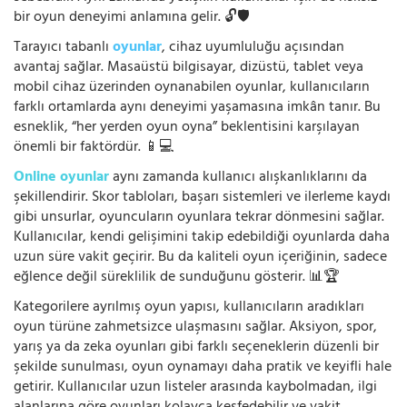
bir oyun deneyimi anlamına gelir. 🔓🛡️
Tarayıcı tabanlı
oyunlar
, cihaz uyumluluğu açısından
avantaj sağlar. Masaüstü bilgisayar, dizüstü, tablet veya
mobil cihaz üzerinden oynanabilen oyunlar, kullanıcıların
farklı ortamlarda aynı deneyimi yaşamasına imkân tanır. Bu
esneklik, “her yerden oyun oyna” beklentisini karşılayan
önemli bir faktördür. 📱💻
Online oyunlar
aynı zamanda kullanıcı alışkanlıklarını da
şekillendirir. Skor tabloları, başarı sistemleri ve ilerleme kaydı
gibi unsurlar, oyuncuların oyunlara tekrar dönmesini sağlar.
Kullanıcılar, kendi gelişimini takip edebildiği oyunlarda daha
uzun süre vakit geçirir. Bu da kaliteli oyun içeriğinin, sadece
eğlence değil süreklilik de sunduğunu gösterir. 📊🏆
Kategorilere ayrılmış oyun yapısı, kullanıcıların aradıkları
oyun türüne zahmetsizce ulaşmasını sağlar. Aksiyon, spor,
yarış ya da zeka oyunları gibi farklı seçeneklerin düzenli bir
şekilde sunulması, oyun oynamayı daha pratik ve keyifli hale
getirir. Kullanıcılar uzun listeler arasında kaybolmadan, ilgi