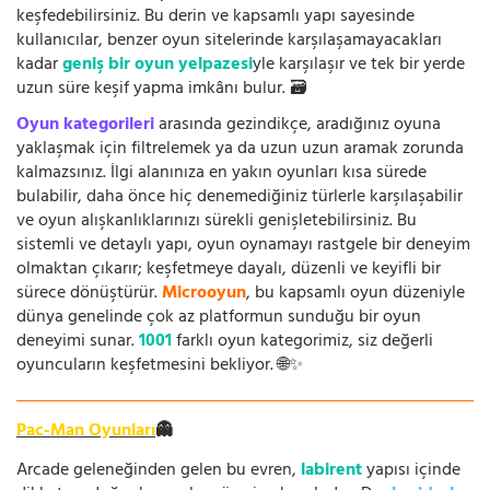
keşfedebilirsiniz. Bu derin ve kapsamlı yapı sayesinde
kullanıcılar, benzer oyun sitelerinde karşılaşamayacakları
kadar
geniş bir oyun yelpazesi
yle karşılaşır ve tek bir yerde
uzun süre keşif yapma imkânı bulur. 🗃️
Oyun kategorileri
arasında gezindikçe, aradığınız oyuna
yaklaşmak için filtrelemek ya da uzun uzun aramak zorunda
kalmazsınız. İlgi alanınıza en yakın oyunları kısa sürede
bulabilir, daha önce hiç denemediğiniz türlerle karşılaşabilir
ve oyun alışkanlıklarınızı sürekli genişletebilirsiniz. Bu
sistemli ve detaylı yapı, oyun oynamayı rastgele bir deneyim
olmaktan çıkarır; keşfetmeye dayalı, düzenli ve keyifli bir
sürece dönüştürür.
Microoyun
, bu kapsamlı oyun düzeniyle
dünya genelinde çok az platformun sunduğu bir oyun
deneyimi sunar.
1001
farklı oyun kategorimiz, siz değerli
oyuncuların keşfetmesini bekliyor. 🌐✨
Pac-Man Oyunları
👻
Arcade geleneğinden gelen bu evren,
labirent
yapısı içinde