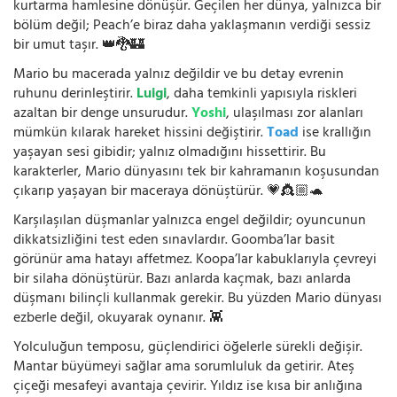
kurtarma hamlesine dönüşür. Geçilen her dünya, yalnızca bir
bölüm değil; Peach’e biraz daha yaklaşmanın verdiği sessiz
bir umut taşır. 👑🐉🏰
Mario bu macerada yalnız değildir ve bu detay evrenin
ruhunu derinleştirir.
Luigi
, daha temkinli yapısıyla riskleri
azaltan bir denge unsurudur.
Yoshi
, ulaşılması zor alanları
mümkün kılarak hareket hissini değiştirir.
Toad
ise krallığın
yaşayan sesi gibidir; yalnız olmadığını hissettirir. Bu
karakterler, Mario dünyasını tek bir kahramanın koşusundan
çıkarıp yaşayan bir maceraya dönüştürür. 💗👸🏼🐢
Karşılaşılan düşmanlar yalnızca engel değildir; oyuncunun
dikkatsizliğini test eden sınavlardır. Goomba’lar basit
görünür ama hatayı affetmez. Koopa’lar kabuklarıyla çevreyi
bir silaha dönüştürür. Bazı anlarda kaçmak, bazı anlarda
düşmanı bilinçli kullanmak gerekir. Bu yüzden Mario dünyası
ezberle değil, okuyarak oynanır. 👾
Yolculuğun temposu, güçlendirici öğelerle sürekli değişir.
Mantar büyümeyi sağlar ama sorumluluk da getirir. Ateş
çiçeği mesafeyi avantaja çevirir. Yıldız ise kısa bir anlığına