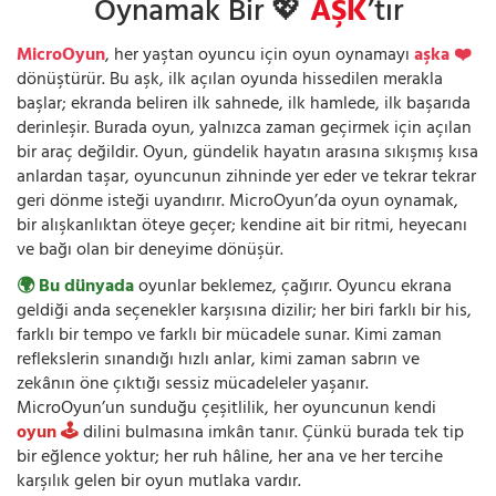
Oynamak Bir 💖
AŞK
’tır
MicroOyun
, her yaştan oyuncu için oyun oynamayı
aşka ❤️
dönüştürür. Bu aşk, ilk açılan oyunda hissedilen merakla
başlar; ekranda beliren ilk sahnede, ilk hamlede, ilk başarıda
derinleşir. Burada oyun, yalnızca zaman geçirmek için açılan
bir araç değildir. Oyun, gündelik hayatın arasına sıkışmış kısa
anlardan taşar, oyuncunun zihninde yer eder ve tekrar tekrar
geri dönme isteği uyandırır. MicroOyun’da oyun oynamak,
bir alışkanlıktan öteye geçer; kendine ait bir ritmi, heyecanı
ve bağı olan bir deneyime dönüşür.
🌍 Bu dünyada
oyunlar beklemez, çağırır. Oyuncu ekrana
geldiği anda seçenekler karşısına dizilir; her biri farklı bir his,
farklı bir tempo ve farklı bir mücadele sunar. Kimi zaman
reflekslerin sınandığı hızlı anlar, kimi zaman sabrın ve
zekânın öne çıktığı sessiz mücadeleler yaşanır.
MicroOyun’un sunduğu çeşitlilik, her oyuncunun kendi
oyun 🕹️
dilini bulmasına imkân tanır. Çünkü burada tek tip
bir eğlence yoktur; her ruh hâline, her ana ve her tercihe
karşılık gelen bir oyun mutlaka vardır.