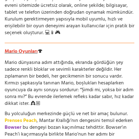
evreni sitemizde ücretsiz olarak, online şekilde; bilgisayar,
tablet ve telefon üzerinden doğrudan oynamak mümkündür.
Kurulum gerektirmeyen yapısıyla mobil uyumlu, hızlı ve
erişilebilir bir oyun deneyimi arayan kullanıcılar için pratik bir
seçenek oluşturur. 💻📱🎮
Mario Oyunları
🍄
Mario dünyasına adım attığında, ekranda gördüğün şey
sadece renkli bloklar ve sevimli karakterler değildir. Her
zıplamanın bir bedeli, her gecikmenin bir sonucu vardır.
Kırmızı şapkasıyla tanınan Mario, boşlukları hesaplarken
oyuncuya da aynı soruyu sordurur: “Şimdi mi, yoksa bir adım
sonra mı?” Bu evrende ilerlemek refleks kadar sabır, hız kadar
dikkat ister. 👸🏼
Bu yolculuğun merkezinde güçlü ve net bir amaç bulunur.
Prenses Peach
, Mantar Krallığı’nın dengesini temsil ederken
Bowser
bu dengeyi bozan kaçınılmaz tehdittir. Bowser’ın
Peach’i kaçırmasıyla birlikte Mario’nun her adımı bir