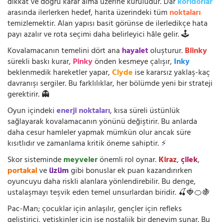
dikkat ve doğru karar alma üzerine kuruludur. Dar
koridorlar
arasında ilerlerken hedef, harita üzerindeki tüm
noktaları
temizlemektir. Alan yapısı basit görünse de ilerledikçe hata
payı azalır ve rota seçimi daha belirleyici hâle gelir. 🕹️
Kovalamacanın temelini dört ana
hayalet
oluşturur.
Blinky
sürekli baskı kurar,
Pinky
önden kesmeye çalışır,
Inky
beklenmedik hareketler yapar,
Clyde
ise kararsız yaklaş-kaç
davranışı sergiler. Bu farklılıklar, her bölümde yeni bir strateji
gerektirir. 👻
Oyun içindeki
enerji noktaları
, kısa süreli üstünlük
sağlayarak kovalamacanın yönünü değiştirir. Bu anlarda
daha cesur hamleler yapmak mümkün olur ancak süre
kısıtlıdır ve zamanlama kritik öneme sahiptir. ⚡
Skor sisteminde
meyveler
önemli rol oynar.
Kiraz
,
çilek
,
portakal
ve
üzüm
gibi bonuslar ek puan kazandırırken
oyuncuyu daha riskli alanlara yönlendirebilir. Bu denge,
ustalaşmayı teşvik eden temel unsurlardan biridir. 🍒🍓🍊🍇
Pac-Man; çocuklar için anlaşılır, gençler için refleks
geliştirici, yetişkinler için ise nostaljik bir deneyim sunar. Bu