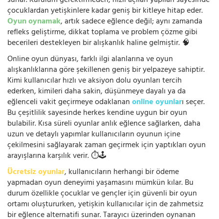
sunar. Kurulum gerektirmeden, hızlı açılan yapıları sayesinde
çocuklardan yetişkinlere kadar geniş bir kitleye hitap eder.
Oyun oynamak
, artık sadece eğlence değil; aynı zamanda
refleks geliştirme, dikkat toplama ve problem çözme gibi
becerileri destekleyen bir alışkanlık haline gelmiştir. 🧠
Online oyun dünyası, farklı ilgi alanlarına ve oyun
alışkanlıklarına göre şekillenen geniş bir yelpazeye sahiptir.
Kimi kullanıcılar hızlı ve aksiyon dolu oyunları tercih
ederken, kimileri daha sakin, düşünmeye dayalı ya da
eğlenceli vakit geçirmeye odaklanan
online oyunlar
ı seçer.
Bu çeşitlilik sayesinde herkes kendine uygun bir oyun
bulabilir. Kısa süreli oyunlar anlık eğlence sağlarken, daha
uzun ve detaylı yapımlar kullanıcıların oyunun içine
çekilmesini sağlayarak zaman geçirmek için yaptıkları oyun
arayışlarına karşılık verir. ⏱️🕹️
Ücretsiz oyunlar
, kullanıcıların herhangi bir ödeme
yapmadan oyun deneyimi yaşamasını mümkün kılar. Bu
durum özellikle çocuklar ve gençler için güvenli bir oyun
ortamı oluştururken, yetişkin kullanıcılar için de zahmetsiz
bir eğlence alternatifi sunar. Tarayıcı üzerinden oynanan