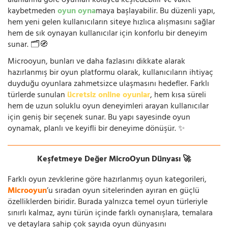
alanlarına göre oyunları kolayca keşfedebilir ve vakit
kaybetmeden
oyun oyna
maya başlayabilir. Bu düzenli yapı,
hem yeni gelen kullanıcıların siteye hızlıca alışmasını sağlar
hem de sık oynayan kullanıcılar için konforlu bir deneyim
sunar. 🗂️🧭
Microoyun, bunları ve daha fazlasını dikkate alarak
hazırlanmış bir oyun platformu olarak, kullanıcıların ihtiyaç
duyduğu oyunlara zahmetsizce ulaşmasını hedefler. Farklı
türlerde sunulan
ücretsiz online oyunlar
, hem kısa süreli
hem de uzun soluklu oyun deneyimleri arayan kullanıcılar
için geniş bir seçenek sunar. Bu yapı sayesinde oyun
oynamak, planlı ve keyifli bir deneyime dönüşür. ✨
Keşfetmeye Değer MicroOyun Dünyası 🚀
Farklı oyun zevklerine göre hazırlanmış oyun kategorileri,
Microoyun
’u sıradan oyun sitelerinden ayıran en güçlü
özelliklerden biridir. Burada yalnızca temel oyun türleriyle
sınırlı kalmaz, aynı türün içinde farklı oynanışlara, temalara
ve detaylara sahip çok sayıda oyun dünyasını