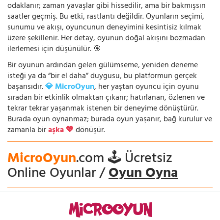
odaklanır; zaman yavaşlar gibi hissedilir, ama bir bakmışsın
saatler geçmiş. Bu etki, rastlantı değildir. Oyunların seçimi,
sunumu ve akışı, oyuncunun deneyimini kesintisiz kılmak
üzere şekillenir. Her detay, oyunun doğal akışını bozmadan
ilerlemesi için düşünülür. 🎯
Bir oyunun ardından gelen gülümseme, yeniden deneme
isteği ya da “bir el daha” duygusu, bu platformun gerçek
başarısıdır.
💎 MicroOyun
, her yaştan oyuncu için oyunu
sıradan bir etkinlik olmaktan çıkarır; hatırlanan, özlenen ve
tekrar tekrar yaşanmak istenen bir deneyime dönüştürür.
Burada oyun oynanmaz; burada oyun yaşanır, bağ kurulur ve
zamanla bir
aşka 💖
dönüşür.
MicroOyun
.com 🕹️ Ücretsiz
Online Oyunlar /
Oyun Oyna