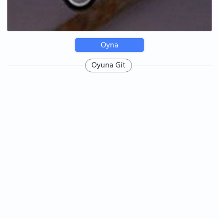
Oyna
Oyuna Git