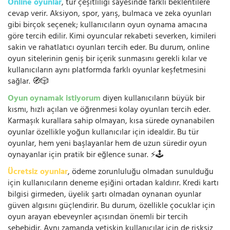
Online oyunlar
, tür çeşitliliği sayesinde farklı beklentilere
cevap verir. Aksiyon, spor, yarış, bulmaca ve zeka oyunları
gibi birçok seçenek; kullanıcıların oyun oynama amacına
göre tercih edilir. Kimi oyuncular rekabeti severken, kimileri
sakin ve rahatlatıcı oyunları tercih eder. Bu durum, online
oyun sitelerinin geniş bir içerik sunmasını gerekli kılar ve
kullanıcıların aynı platformda farklı oyunlar keşfetmesini
sağlar. 🧭🎲
Oyun oynamak istiyorum
diyen kullanıcıların büyük bir
kısmı, hızlı açılan ve öğrenmesi kolay oyunları tercih eder.
Karmaşık kurallara sahip olmayan, kısa sürede oynanabilen
oyunlar özellikle yoğun kullanıcılar için idealdir. Bu tür
oyunlar, hem yeni başlayanlar hem de uzun süredir oyun
oynayanlar için pratik bir eğlence sunar. ⚡🕹️
Ücretsiz oyunlar
, ödeme zorunluluğu olmadan sunulduğu
için kullanıcıların deneme eşiğini ortadan kaldırır. Kredi kartı
bilgisi girmeden, üyelik şartı olmadan oynanan oyunlar
güven algısını güçlendirir. Bu durum, özellikle çocuklar için
oyun arayan ebeveynler açısından önemli bir tercih
sebebidir. Aynı zamanda yetişkin kullanıcılar için de risksiz