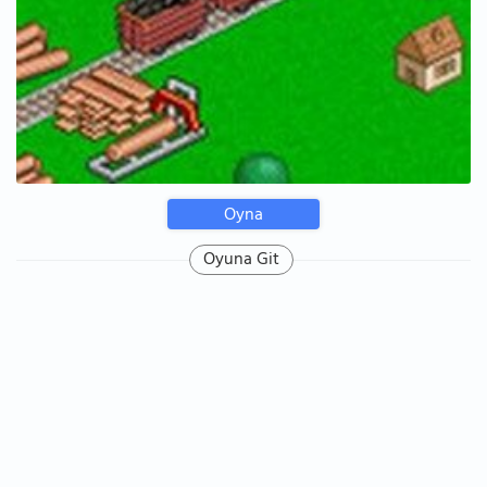
Oyna
Oyuna Git