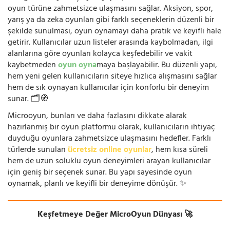
oyun türüne zahmetsizce ulaşmasını sağlar. Aksiyon, spor,
yarış ya da zeka oyunları gibi farklı seçeneklerin düzenli bir
şekilde sunulması, oyun oynamayı daha pratik ve keyifli hale
getirir. Kullanıcılar uzun listeler arasında kaybolmadan, ilgi
alanlarına göre oyunları kolayca keşfedebilir ve vakit
kaybetmeden
oyun oyna
maya başlayabilir. Bu düzenli yapı,
hem yeni gelen kullanıcıların siteye hızlıca alışmasını sağlar
hem de sık oynayan kullanıcılar için konforlu bir deneyim
sunar. 🗂️🧭
Microoyun, bunları ve daha fazlasını dikkate alarak
hazırlanmış bir oyun platformu olarak, kullanıcıların ihtiyaç
duyduğu oyunlara zahmetsizce ulaşmasını hedefler. Farklı
türlerde sunulan
ücretsiz online oyunlar
, hem kısa süreli
hem de uzun soluklu oyun deneyimleri arayan kullanıcılar
için geniş bir seçenek sunar. Bu yapı sayesinde oyun
oynamak, planlı ve keyifli bir deneyime dönüşür. ✨
Keşfetmeye Değer MicroOyun Dünyası 🚀