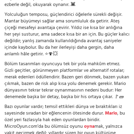
ezberle değil, okuyarak oynanır. 👾
Yolculuğun temposu, güçlendirici öğelerle sürekli değişir.
Mantar büyümeyi sağlar ama sorumluluk da getirir. Ateş
çiçeği mesafeyi avantaja çevirir. Yıldız ise kısa bir anlığına
her şeyi susturur, ama sadece kısa bir an için. Bu güçler kalıcı
değildir; yanlış zamanda kullanıldığında avantaj saniyeler
içinde kaybolur. Bu da her ilerleyişi daha gergin, daha
anlamlı hâle getirir. ⭐🍄💥
Bölüm tasarımları oyuncuyu tek bir yola mahkûm etmez.
Gizli geçitler, görünmeyen platformlar ve alternatif rotalar;
merak edenleri ödüllendirir. Bazen geri dönmek, bazen yukarı
çıkmak, bazen de risk alıp kısa yolu denemek gerekir. Mario
dünyasının tekrar tekrar oynanmasının nedeni budur: Her
denemede başka bir detay, başka bir his ortaya çıkar. 🚩🧱
Bazı oyunlar vardır; temsil ettikleri dünya ve bıraktıkları iz
sayesinde sıradan bir eğlencenin ötesinde durur.
Mario
, bu
özel yeri fazlasıyla hak eden oyunlardan biridir.
MicroOyun.com’da bu ölümsüz oyunu
oyna
mak, yalnızca
vakit geçirmek değil; yıllardır süren bir oyun kültürüne