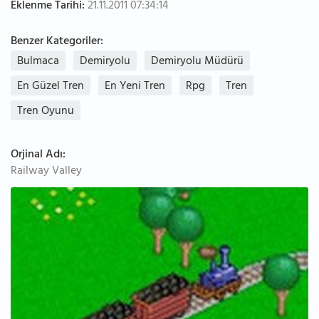
Eklenme Tarihi:
21.11.2011 07:34:14
Benzer Kategoriler:
Bulmaca
Demiryolu
Demiryolu Müdürü
En Güzel Tren
En Yeni Tren
Rpg
Tren
Tren Oyunu
Orjinal Adı:
Railway Valley