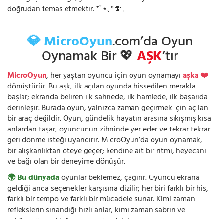
doğrudan temas etmektir. ⁺˚⋆｡°🍄₊
💎 MicroOyun
.com’da Oyun
Oynamak Bir 💖
AŞK
’tır
MicroOyun
, her yaştan oyuncu için oyun oynamayı
aşka ❤️
dönüştürür. Bu aşk, ilk açılan oyunda hissedilen merakla
başlar; ekranda beliren ilk sahnede, ilk hamlede, ilk başarıda
derinleşir. Burada oyun, yalnızca zaman geçirmek için açılan
bir araç değildir. Oyun, gündelik hayatın arasına sıkışmış kısa
anlardan taşar, oyuncunun zihninde yer eder ve tekrar tekrar
geri dönme isteği uyandırır. MicroOyun’da oyun oynamak,
bir alışkanlıktan öteye geçer; kendine ait bir ritmi, heyecanı
ve bağı olan bir deneyime dönüşür.
🌍 Bu dünyada
oyunlar beklemez, çağırır. Oyuncu ekrana
geldiği anda seçenekler karşısına dizilir; her biri farklı bir his,
farklı bir tempo ve farklı bir mücadele sunar. Kimi zaman
reflekslerin sınandığı hızlı anlar, kimi zaman sabrın ve