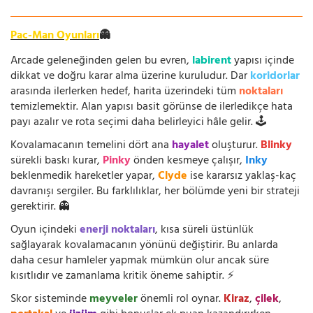
Pac-Man Oyunları
👻
Arcade geleneğinden gelen bu evren,
labirent
yapısı içinde
dikkat ve doğru karar alma üzerine kuruludur. Dar
koridorlar
arasında ilerlerken hedef, harita üzerindeki tüm
noktaları
temizlemektir. Alan yapısı basit görünse de ilerledikçe hata
payı azalır ve rota seçimi daha belirleyici hâle gelir. 🕹️
Kovalamacanın temelini dört ana
hayalet
oluşturur.
Blinky
sürekli baskı kurar,
Pinky
önden kesmeye çalışır,
Inky
beklenmedik hareketler yapar,
Clyde
ise kararsız yaklaş-kaç
davranışı sergiler. Bu farklılıklar, her bölümde yeni bir strateji
gerektirir. 👻
Oyun içindeki
enerji noktaları
, kısa süreli üstünlük
sağlayarak kovalamacanın yönünü değiştirir. Bu anlarda
daha cesur hamleler yapmak mümkün olur ancak süre
kısıtlıdır ve zamanlama kritik öneme sahiptir. ⚡
Skor sisteminde
meyveler
önemli rol oynar.
Kiraz
,
çilek
,