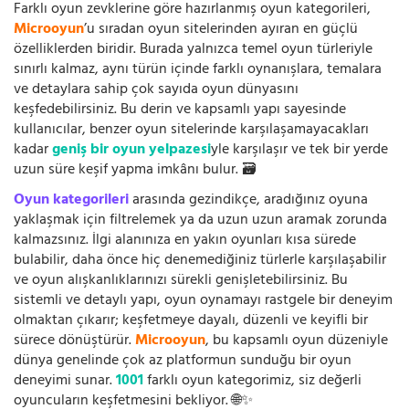
Farklı oyun zevklerine göre hazırlanmış oyun kategorileri,
Microoyun
’u sıradan oyun sitelerinden ayıran en güçlü
özelliklerden biridir. Burada yalnızca temel oyun türleriyle
sınırlı kalmaz, aynı türün içinde farklı oynanışlara, temalara
ve detaylara sahip çok sayıda oyun dünyasını
keşfedebilirsiniz. Bu derin ve kapsamlı yapı sayesinde
kullanıcılar, benzer oyun sitelerinde karşılaşamayacakları
kadar
geniş bir oyun yelpazesi
yle karşılaşır ve tek bir yerde
uzun süre keşif yapma imkânı bulur. 🗃️
Oyun kategorileri
arasında gezindikçe, aradığınız oyuna
yaklaşmak için filtrelemek ya da uzun uzun aramak zorunda
kalmazsınız. İlgi alanınıza en yakın oyunları kısa sürede
bulabilir, daha önce hiç denemediğiniz türlerle karşılaşabilir
ve oyun alışkanlıklarınızı sürekli genişletebilirsiniz. Bu
sistemli ve detaylı yapı, oyun oynamayı rastgele bir deneyim
olmaktan çıkarır; keşfetmeye dayalı, düzenli ve keyifli bir
sürece dönüştürür.
Microoyun
, bu kapsamlı oyun düzeniyle
dünya genelinde çok az platformun sunduğu bir oyun
deneyimi sunar.
1001
farklı oyun kategorimiz, siz değerli
oyuncuların keşfetmesini bekliyor. 🌐✨