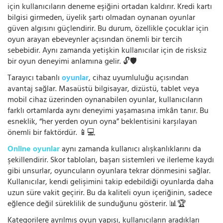
için kullanıcıların deneme eşiğini ortadan kaldırır. Kredi kartı
bilgisi girmeden, üyelik şartı olmadan oynanan oyunlar
güven algısını güçlendirir. Bu durum, özellikle çocuklar için
oyun arayan ebeveynler açısından önemli bir tercih
sebebidir. Aynı zamanda yetişkin kullanıcılar için de risksiz
bir oyun deneyimi anlamına gelir. 🔓🛡️
Tarayıcı tabanlı
oyunlar
, cihaz uyumluluğu açısından
avantaj sağlar. Masaüstü bilgisayar, dizüstü, tablet veya
mobil cihaz üzerinden oynanabilen oyunlar, kullanıcıların
farklı ortamlarda aynı deneyimi yaşamasına imkân tanır. Bu
esneklik, “her yerden oyun oyna” beklentisini karşılayan
önemli bir faktördür. 📱💻
Online oyunlar
aynı zamanda kullanıcı alışkanlıklarını da
şekillendirir. Skor tabloları, başarı sistemleri ve ilerleme kaydı
gibi unsurlar, oyuncuların oyunlara tekrar dönmesini sağlar.
Kullanıcılar, kendi gelişimini takip edebildiği oyunlarda daha
uzun süre vakit geçirir. Bu da kaliteli oyun içeriğinin, sadece
eğlence değil süreklilik de sunduğunu gösterir. 📊🏆
Kategorilere ayrılmış oyun yapısı, kullanıcıların aradıkları