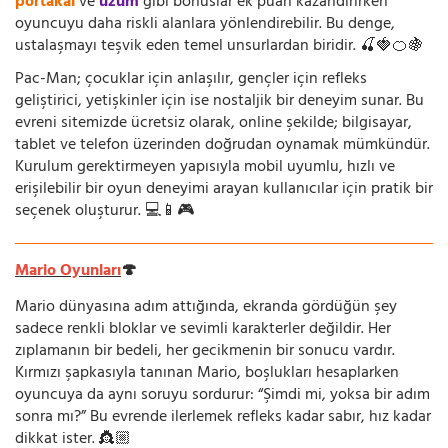
portakal
ve
üzüm
gibi bonuslar ek puan kazandırırken
oyuncuyu daha riskli alanlara yönlendirebilir. Bu denge,
ustalaşmayı teşvik eden temel unsurlardan biridir. 🍒🍓🍊🍇
Pac-Man; çocuklar için anlaşılır, gençler için refleks
geliştirici, yetişkinler için ise nostaljik bir deneyim sunar. Bu
evreni sitemizde ücretsiz olarak, online şekilde; bilgisayar,
tablet ve telefon üzerinden doğrudan oynamak mümkündür.
Kurulum gerektirmeyen yapısıyla mobil uyumlu, hızlı ve
erişilebilir bir oyun deneyimi arayan kullanıcılar için pratik bir
seçenek oluşturur. 💻📱🎮
Mario Oyunları
🍄
Mario dünyasına adım attığında, ekranda gördüğün şey
sadece renkli bloklar ve sevimli karakterler değildir. Her
zıplamanın bir bedeli, her gecikmenin bir sonucu vardır.
Kırmızı şapkasıyla tanınan Mario, boşlukları hesaplarken
oyuncuya da aynı soruyu sordurur: “Şimdi mi, yoksa bir adım
sonra mı?” Bu evrende ilerlemek refleks kadar sabır, hız kadar
dikkat ister. 👸🏼