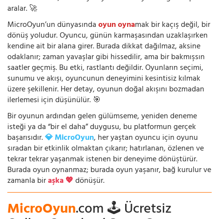
aralar. 🚀
MicroOyun’un dünyasında
oyun oyna
mak bir kaçış değil, bir
dönüş yoludur. Oyuncu, günün karmaşasından uzaklaşırken
kendine ait bir alana girer. Burada dikkat dağılmaz, aksine
odaklanır; zaman yavaşlar gibi hissedilir, ama bir bakmışsın
saatler geçmiş. Bu etki, rastlantı değildir. Oyunların seçimi,
sunumu ve akışı, oyuncunun deneyimini kesintisiz kılmak
üzere şekillenir. Her detay, oyunun doğal akışını bozmadan
ilerlemesi için düşünülür. 🎯
Bir oyunun ardından gelen gülümseme, yeniden deneme
isteği ya da “bir el daha” duygusu, bu platformun gerçek
başarısıdır.
💎 MicroOyun
, her yaştan oyuncu için oyunu
sıradan bir etkinlik olmaktan çıkarır; hatırlanan, özlenen ve
tekrar tekrar yaşanmak istenen bir deneyime dönüştürür.
Burada oyun oynanmaz; burada oyun yaşanır, bağ kurulur ve
zamanla bir
aşka 💖
dönüşür.
MicroOyun
.com 🕹️ Ücretsiz