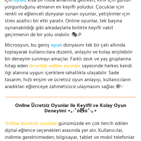
için
oyun
, kısa bir mola anlamına gelirken; kimi için günün
yorgunluğunu atmanın en keyifli yoludur. Çocuklar için
renkli ve eğlenceli dünyalar sunan oyunlar, yetişkinler için
stres azaltıcı bir etki yaratır. Online oyunlar, tek başına
oynanabildiği gibi arkadaşlarla birlikte keyifli vakit
geçirmenin de bir yolu olabilir. 🎭🎉
Microoyun, bu geniş
oyun
dünyasını tek bir çatı altında
toplayarak kullanıcılara düzenli, anlaşılır ve kolay erişilebilir
bir deneyim sunmayı amaçlar. Farklı zevk ve yaş gruplarına
hitap eden
ücretsiz online oyunlar
sayesinde herkes kendi
ilgi alanına uygun içeriklere rahatlıkla ulaşabilir. Sade
tasarım, hızlı erişim ve ücretsiz oyun anlayışı, kullanıcıların
aradıkları eğlenceye zahmetsizce ulaşmasını sağlar. 🌐✨
Online Ücretsiz Oyunlar ile Keyifli ve Kolay Oyun
Deneyimi ⋆｡‧˚ʚ🧸ɞ˚‧｡⋆
Online ücretsiz oyunlar
günümüzde en çok tercih edilen
dijital eğlence seçenekleri arasında yer alır. Kullanıcılar,
indirme gerektirmeden; bilgisayar, tablet ve mobil telefonlar