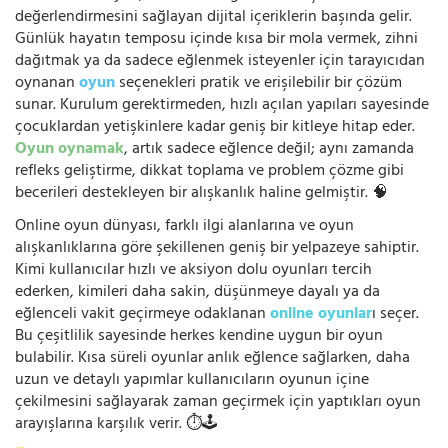
değerlendirmesini sağlayan dijital içeriklerin başında gelir.
Günlük hayatın temposu içinde kısa bir mola vermek, zihni
dağıtmak ya da sadece eğlenmek isteyenler için tarayıcıdan
oynanan
oyun
seçenekleri pratik ve erişilebilir bir çözüm
sunar. Kurulum gerektirmeden, hızlı açılan yapıları sayesinde
çocuklardan yetişkinlere kadar geniş bir kitleye hitap eder.
Oyun oynamak
, artık sadece eğlence değil; aynı zamanda
refleks geliştirme, dikkat toplama ve problem çözme gibi
becerileri destekleyen bir alışkanlık haline gelmiştir. 🧠
Online oyun dünyası, farklı ilgi alanlarına ve oyun
alışkanlıklarına göre şekillenen geniş bir yelpazeye sahiptir.
Kimi kullanıcılar hızlı ve aksiyon dolu oyunları tercih
ederken, kimileri daha sakin, düşünmeye dayalı ya da
eğlenceli vakit geçirmeye odaklanan
online oyunlar
ı seçer.
Bu çeşitlilik sayesinde herkes kendine uygun bir oyun
bulabilir. Kısa süreli oyunlar anlık eğlence sağlarken, daha
uzun ve detaylı yapımlar kullanıcıların oyunun içine
çekilmesini sağlayarak zaman geçirmek için yaptıkları oyun
arayışlarına karşılık verir. ⏱️🕹️