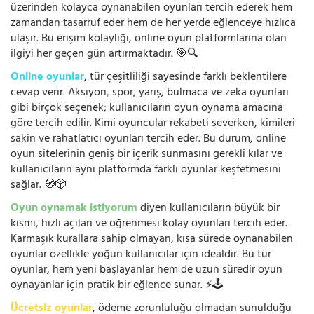
üzerinden kolayca oynanabilen oyunları tercih ederek hem
zamandan tasarruf eder hem de her yerde eğlenceye hızlıca
ulaşır. Bu erişim kolaylığı, online oyun platformlarına olan
ilgiyi her geçen gün artırmaktadır. 🎯🔍
Online oyunlar
, tür çeşitliliği sayesinde farklı beklentilere
cevap verir. Aksiyon, spor, yarış, bulmaca ve zeka oyunları
gibi birçok seçenek; kullanıcıların oyun oynama amacına
göre tercih edilir. Kimi oyuncular rekabeti severken, kimileri
sakin ve rahatlatıcı oyunları tercih eder. Bu durum, online
oyun sitelerinin geniş bir içerik sunmasını gerekli kılar ve
kullanıcıların aynı platformda farklı oyunlar keşfetmesini
sağlar. 🧭🎲
Oyun oynamak istiyorum
diyen kullanıcıların büyük bir
kısmı, hızlı açılan ve öğrenmesi kolay oyunları tercih eder.
Karmaşık kurallara sahip olmayan, kısa sürede oynanabilen
oyunlar özellikle yoğun kullanıcılar için idealdir. Bu tür
oyunlar, hem yeni başlayanlar hem de uzun süredir oyun
oynayanlar için pratik bir eğlence sunar. ⚡🕹️
Ücretsiz oyunlar
, ödeme zorunluluğu olmadan sunulduğu