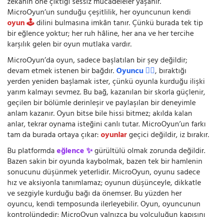
zekânın öne çıktığı sessiz mücadeleler yaşanır.
MicroOyun’un sunduğu çeşitlilik, her oyuncunun kendi
oyun 🕹️
dilini bulmasına imkân tanır. Çünkü burada tek tip
bir eğlence yoktur; her ruh hâline, her ana ve her tercihe
karşılık gelen bir oyun mutlaka vardır.
MicroOyun’da oyun, sadece başlatılan bir şey değildir;
devam etmek istenen bir bağdır.
Oyuncu 🧍‍♂️
, bıraktığı
yerden yeniden başlamak ister, çünkü oyunla kurduğu ilişki
yarım kalmayı sevmez. Bu bağ, kazanılan bir skorla güçlenir,
geçilen bir bölümle derinleşir ve paylaşılan bir deneyimle
anlam kazanır. Oyun bitse bile hissi bitmez; akılda kalan
anlar, tekrar oynama isteğini canlı tutar. MicroOyun’un farkı
tam da burada ortaya çıkar:
oyunlar
geçici değildir, iz bırakır.
Bu platformda
eğlence ✨
gürültülü olmak zorunda değildir.
Bazen sakin bir oyunda kaybolmak, bazen tek bir hamlenin
sonucunu düşünmek yeterlidir. MicroOyun, oyunu sadece
hız ve aksiyonla tanımlamaz; oyunun düşünceyle, dikkatle
ve sezgiyle kurduğu bağı da önemser. Bu yüzden her
oyuncu, kendi temposunda ilerleyebilir. Oyun, oyuncunun
kontrolündedir; MicroOyun yalnızca bu yolculuğun kapısını