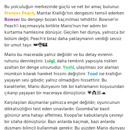
Bu yolculuğun merkezinde güçlü ve net bir amaç bulunur.
Prenses Peach
, Mantar Krallığı’nın dengesini temsil ederken
Bowser
bu dengeyi bozan kaçınılmaz tehdittir. Bowser’ın
Peach’i kaçırmasıyla birlikte Mario’nun her adımı bir
kurtarma hamlesine dönüşür. Geçilen her dünya, yalnızca bir
bölüm değil; Peach’e biraz daha yaklaşmanın verdiği sessiz
bir umut taşır. 👑🐉🏰
Mario bu macerada yalnız değildir ve bu detay evrenin
ruhunu derinleştirir.
Luigi
, daha temkinli yapısıyla riskleri
azaltan bir denge unsurudur.
Yoshi
, ulaşılması zor alanları
mümkün kılarak hareket hissini değiştirir.
Toad
ise krallığın
yaşayan sesi gibidir; yalnız olmadığını hissettirir. Bu
karakterler, Mario dünyasını tek bir kahramanın koşusundan
çıkarıp yaşayan bir maceraya dönüştürür. 💗👸🏼🐢
Karşılaşılan düşmanlar yalnızca engel değildir; oyuncunun
dikkatsizliğini test eden sınavlardır. Goomba’lar basit
görünür ama hatayı affetmez. Koopa’lar kabuklarıyla çevreyi
bir silaha dönüştürür. Bazı anlarda kaçmak, bazı anlarda
düşmanı bilinçli kullanmak gerekir. Bu yüzden Mario dünyası