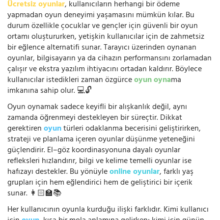
Ücretsiz oyunlar
, kullanıcıların herhangi bir ödeme
yapmadan oyun deneyimi yaşamasını mümkün kılar. Bu
durum özellikle çocuklar ve gençler için güvenli bir oyun
ortamı oluştururken, yetişkin kullanıcılar için de zahmetsiz
bir eğlence alternatifi sunar. Tarayıcı üzerinden oynanan
oyunlar, bilgisayarın ya da cihazın performansını zorlamadan
çalışır ve ekstra yazılım ihtiyacını ortadan kaldırır. Böylece
kullanıcılar istedikleri zaman özgürce
oyun oyna
ma
imkanına sahip olur. 💻🔓
Oyun oynamak sadece keyifli bir alışkanlık değil, aynı
zamanda öğrenmeyi destekleyen bir süreçtir. Dikkat
gerektiren
oyun
türleri odaklanma becerisini geliştirirken,
strateji ve planlama içeren oyunlar düşünme yeteneğini
güçlendirir. El–göz koordinasyonuna dayalı oyunlar
refleksleri hızlandırır, bilgi ve kelime temelli oyunlar ise
hafızayı destekler. Bu yönüyle
online oyunlar
, farklı yaş
grupları için hem eğlendirici hem de geliştirici bir içerik
sunar. 👩🏻‍🏫📚
Her kullanıcının oyunla kurduğu ilişki farklıdır. Kimi kullanıcı