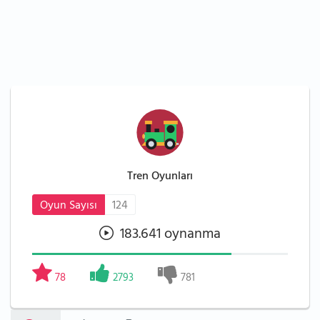
Tren Oyunları
Oyun Sayısı
124
183.641 oynanma
78
2793
781