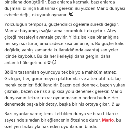
bir silaha dönüştürür. Bazı anlarda kaçmak, bazı anlarda
düşmanı bilinçli kullanmak gerekir. Bu yüzden Mario dünyası
ezberle değil, okuyarak oynanır. 👾
Yolculuğun temposu, güçlendirici öğelerle sürekli değişir.
Mantar büyümeyi sağlar ama sorumluluk da getirir. Ateş
çiçeği mesafeyi avantaja çevirir. Yıldız ise kısa bir anlığına
her şeyi susturur, ama sadece kısa bir an için. Bu güçler kalıcı
değildir; yanlış zamanda kullanıldığında avantaj saniyeler
içinde kaybolur. Bu da her ilerleyişi daha gergin, daha
anlamlı hâle getirir. ⭐🍄💥
Bölüm tasarımları oyuncuyu tek bir yola mahkûm etmez.
Gizli geçitler, görünmeyen platformlar ve alternatif rotalar;
merak edenleri ödüllendirir. Bazen geri dönmek, bazen yukarı
çıkmak, bazen de risk alıp kısa yolu denemek gerekir. Mario
dünyasının tekrar tekrar oynanmasının nedeni budur: Her
denemede başka bir detay, başka bir his ortaya çıkar. 🚩🧱
Bazı oyunlar vardır; temsil ettikleri dünya ve bıraktıkları iz
sayesinde sıradan bir eğlencenin ötesinde durur.
Mario
, bu
özel yeri fazlasıyla hak eden oyunlardan biridir.