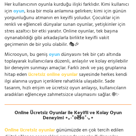
Her kullanıcının oyunla kurduğu ilişki farklıdır. Kimi kullanıcı
için
oyun
, kısa bir mola anlamına gelirken; kimi için günün
yorgunluğunu atmanın en keyifli yoludur. Çocuklar için
renkli ve eğlenceli dünyalar sunan oyunlar, yetişkinler için
stres azaltıcı bir etki yaratır. Online oyunlar, tek başına
oynanabildiği gibi arkadaşlarla birlikte keyifli vakit
geçirmenin de bir yolu olabilir. 🎭🎉
Microoyun, bu geniş
oyun
dünyasını tek bir çatı altında
toplayarak kullanıcılara düzenli, anlaşılır ve kolay erişilebilir
bir deneyim sunmayı amaçlar. Farklı zevk ve yaş gruplarına
hitap eden
ücretsiz online oyunlar
sayesinde herkes kendi
ilgi alanına uygun içeriklere rahatlıkla ulaşabilir. Sade
tasarım, hızlı erişim ve ücretsiz oyun anlayışı, kullanıcıların
aradıkları eğlenceye zahmetsizce ulaşmasını sağlar. 🌐✨
Online Ücretsiz Oyunlar ile Keyifli ve Kolay Oyun
Deneyimi ⋆｡‧˚ʚ🧸ɞ˚‧｡⋆
Online ücretsiz oyunlar
günümüzde en çok tercih edilen