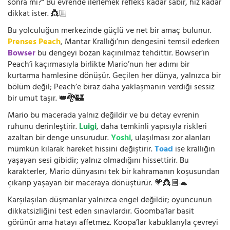
sonra mı?” Bu evrende ilerlemek refleks kadar sabır, hız kadar
dikkat ister. 👸🏼
Bu yolculuğun merkezinde güçlü ve net bir amaç bulunur.
Prenses Peach
, Mantar Krallığı’nın dengesini temsil ederken
Bowser
bu dengeyi bozan kaçınılmaz tehdittir. Bowser’ın
Peach’i kaçırmasıyla birlikte Mario’nun her adımı bir
kurtarma hamlesine dönüşür. Geçilen her dünya, yalnızca bir
bölüm değil; Peach’e biraz daha yaklaşmanın verdiği sessiz
bir umut taşır. 👑🐉🏰
Mario bu macerada yalnız değildir ve bu detay evrenin
ruhunu derinleştirir.
Luigi
, daha temkinli yapısıyla riskleri
azaltan bir denge unsurudur.
Yoshi
, ulaşılması zor alanları
mümkün kılarak hareket hissini değiştirir.
Toad
ise krallığın
yaşayan sesi gibidir; yalnız olmadığını hissettirir. Bu
karakterler, Mario dünyasını tek bir kahramanın koşusundan
çıkarıp yaşayan bir maceraya dönüştürür. 💗👸🏼🐢
Karşılaşılan düşmanlar yalnızca engel değildir; oyuncunun
dikkatsizliğini test eden sınavlardır. Goomba’lar basit
görünür ama hatayı affetmez. Koopa’lar kabuklarıyla çevreyi