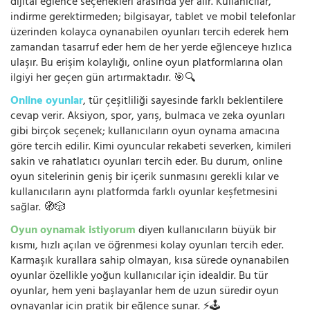
dijital eğlence seçenekleri arasında yer alır. Kullanıcılar,
indirme gerektirmeden; bilgisayar, tablet ve mobil telefonlar
üzerinden kolayca oynanabilen oyunları tercih ederek hem
zamandan tasarruf eder hem de her yerde eğlenceye hızlıca
ulaşır. Bu erişim kolaylığı, online oyun platformlarına olan
ilgiyi her geçen gün artırmaktadır. 🎯🔍
Online oyunlar
, tür çeşitliliği sayesinde farklı beklentilere
cevap verir. Aksiyon, spor, yarış, bulmaca ve zeka oyunları
gibi birçok seçenek; kullanıcıların oyun oynama amacına
göre tercih edilir. Kimi oyuncular rekabeti severken, kimileri
sakin ve rahatlatıcı oyunları tercih eder. Bu durum, online
oyun sitelerinin geniş bir içerik sunmasını gerekli kılar ve
kullanıcıların aynı platformda farklı oyunlar keşfetmesini
sağlar. 🧭🎲
Oyun oynamak istiyorum
diyen kullanıcıların büyük bir
kısmı, hızlı açılan ve öğrenmesi kolay oyunları tercih eder.
Karmaşık kurallara sahip olmayan, kısa sürede oynanabilen
oyunlar özellikle yoğun kullanıcılar için idealdir. Bu tür
oyunlar, hem yeni başlayanlar hem de uzun süredir oyun
oynayanlar için pratik bir eğlence sunar. ⚡🕹️