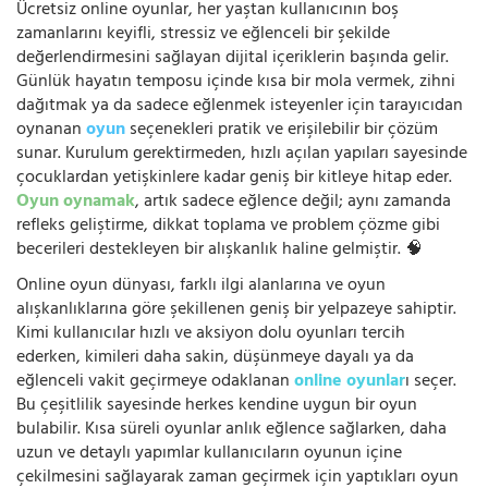
Ücretsiz online oyunlar, her yaştan kullanıcının boş
zamanlarını keyifli, stressiz ve eğlenceli bir şekilde
değerlendirmesini sağlayan dijital içeriklerin başında gelir.
Günlük hayatın temposu içinde kısa bir mola vermek, zihni
dağıtmak ya da sadece eğlenmek isteyenler için tarayıcıdan
oynanan
oyun
seçenekleri pratik ve erişilebilir bir çözüm
sunar. Kurulum gerektirmeden, hızlı açılan yapıları sayesinde
çocuklardan yetişkinlere kadar geniş bir kitleye hitap eder.
Oyun oynamak
, artık sadece eğlence değil; aynı zamanda
refleks geliştirme, dikkat toplama ve problem çözme gibi
becerileri destekleyen bir alışkanlık haline gelmiştir. 🧠
Online oyun dünyası, farklı ilgi alanlarına ve oyun
alışkanlıklarına göre şekillenen geniş bir yelpazeye sahiptir.
Kimi kullanıcılar hızlı ve aksiyon dolu oyunları tercih
ederken, kimileri daha sakin, düşünmeye dayalı ya da
eğlenceli vakit geçirmeye odaklanan
online oyunlar
ı seçer.
Bu çeşitlilik sayesinde herkes kendine uygun bir oyun
bulabilir. Kısa süreli oyunlar anlık eğlence sağlarken, daha
uzun ve detaylı yapımlar kullanıcıların oyunun içine
çekilmesini sağlayarak zaman geçirmek için yaptıkları oyun