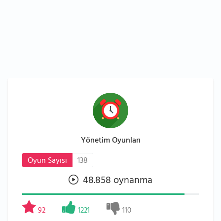
Yönetim Oyunları
Oyun Sayısı
138
48.858 oynanma
92
1221
110