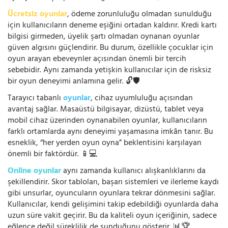
Ücretsiz oyunlar
, ödeme zorunluluğu olmadan sunulduğu
için kullanıcıların deneme eşiğini ortadan kaldırır. Kredi kartı
bilgisi girmeden, üyelik şartı olmadan oynanan oyunlar
güven algısını güçlendirir. Bu durum, özellikle çocuklar için
oyun arayan ebeveynler açısından önemli bir tercih
sebebidir. Aynı zamanda yetişkin kullanıcılar için de risksiz
bir oyun deneyimi anlamına gelir. 🔓🛡️
Tarayıcı tabanlı
oyunlar
, cihaz uyumluluğu açısından
avantaj sağlar. Masaüstü bilgisayar, dizüstü, tablet veya
mobil cihaz üzerinden oynanabilen oyunlar, kullanıcıların
farklı ortamlarda aynı deneyimi yaşamasına imkân tanır. Bu
esneklik, “her yerden oyun oyna” beklentisini karşılayan
önemli bir faktördür. 📱💻
Online oyunlar
aynı zamanda kullanıcı alışkanlıklarını da
şekillendirir. Skor tabloları, başarı sistemleri ve ilerleme kaydı
gibi unsurlar, oyuncuların oyunlara tekrar dönmesini sağlar.
Kullanıcılar, kendi gelişimini takip edebildiği oyunlarda daha
uzun süre vakit geçirir. Bu da kaliteli oyun içeriğinin, sadece
eğlence değil süreklilik de sunduğunu gösterir. 📊🏆