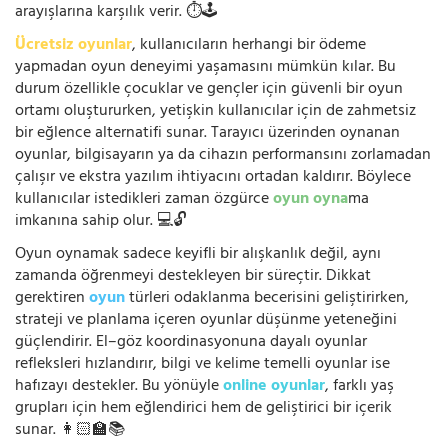
arayışlarına karşılık verir. ⏱️🕹️
Ücretsiz oyunlar
, kullanıcıların herhangi bir ödeme
yapmadan oyun deneyimi yaşamasını mümkün kılar. Bu
durum özellikle çocuklar ve gençler için güvenli bir oyun
ortamı oluştururken, yetişkin kullanıcılar için de zahmetsiz
bir eğlence alternatifi sunar. Tarayıcı üzerinden oynanan
oyunlar, bilgisayarın ya da cihazın performansını zorlamadan
çalışır ve ekstra yazılım ihtiyacını ortadan kaldırır. Böylece
kullanıcılar istedikleri zaman özgürce
oyun oyna
ma
imkanına sahip olur. 💻🔓
Oyun oynamak sadece keyifli bir alışkanlık değil, aynı
zamanda öğrenmeyi destekleyen bir süreçtir. Dikkat
gerektiren
oyun
türleri odaklanma becerisini geliştirirken,
strateji ve planlama içeren oyunlar düşünme yeteneğini
güçlendirir. El–göz koordinasyonuna dayalı oyunlar
refleksleri hızlandırır, bilgi ve kelime temelli oyunlar ise
hafızayı destekler. Bu yönüyle
online oyunlar
, farklı yaş
grupları için hem eğlendirici hem de geliştirici bir içerik
sunar. 👩🏻‍🏫📚