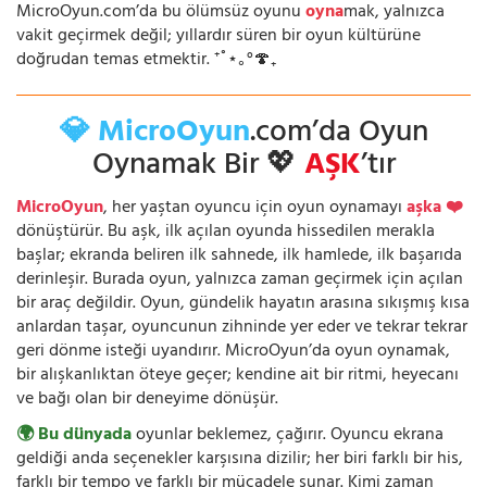
MicroOyun.com’da bu ölümsüz oyunu
oyna
mak, yalnızca
vakit geçirmek değil; yıllardır süren bir oyun kültürüne
doğrudan temas etmektir. ⁺˚⋆｡°🍄₊
💎 MicroOyun
.com’da Oyun
Oynamak Bir 💖
AŞK
’tır
MicroOyun
, her yaştan oyuncu için oyun oynamayı
aşka ❤️
dönüştürür. Bu aşk, ilk açılan oyunda hissedilen merakla
başlar; ekranda beliren ilk sahnede, ilk hamlede, ilk başarıda
derinleşir. Burada oyun, yalnızca zaman geçirmek için açılan
bir araç değildir. Oyun, gündelik hayatın arasına sıkışmış kısa
anlardan taşar, oyuncunun zihninde yer eder ve tekrar tekrar
geri dönme isteği uyandırır. MicroOyun’da oyun oynamak,
bir alışkanlıktan öteye geçer; kendine ait bir ritmi, heyecanı
ve bağı olan bir deneyime dönüşür.
🌍 Bu dünyada
oyunlar beklemez, çağırır. Oyuncu ekrana
geldiği anda seçenekler karşısına dizilir; her biri farklı bir his,
farklı bir tempo ve farklı bir mücadele sunar. Kimi zaman