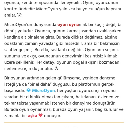
oyuncu, kendi temposunda ilerleyebilir. Oyun, oyuncunun
kontrolündedir; MicroOyun yalnızca bu yolculuğun kapısını
aralar. 🚀
MicroOyun’un dünyasında
oyun oyna
mak bir kaçış değil, bir
dönüş yoludur. Oyuncu, günün karmaşasından uzaklaşırken
kendine ait bir alana girer. Burada dikkat dağılmaz, aksine
odaklanır; zaman yavaşlar gibi hissedilir, ama bir bakmışsın
saatler geçmiş. Bu etki, rastlantı değildir. Oyunların seçimi,
sunumu ve akışı, oyuncunun deneyimini kesintisiz kılmak
üzere şekillenir. Her detay, oyunun doğal akışını bozmadan
ilerlemesi için düşünülür. 🎯
Bir oyunun ardından gelen gülümseme, yeniden deneme
isteği ya da “bir el daha” duygusu, bu platformun gerçek
başarısıdır.
💎 MicroOyun
, her yaştan oyuncu için oyunu
sıradan bir etkinlik olmaktan çıkarır; hatırlanan, özlenen ve
tekrar tekrar yaşanmak istenen bir deneyime dönüştürür.
Burada oyun oynanmaz; burada oyun yaşanır, bağ kurulur ve
zamanla bir
aşka 💖
dönüşür.