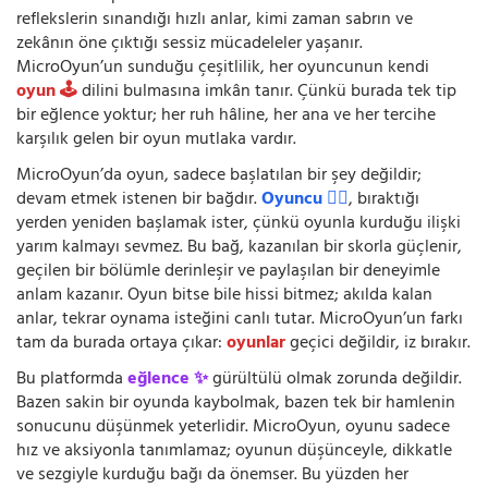
reflekslerin sınandığı hızlı anlar, kimi zaman sabrın ve
zekânın öne çıktığı sessiz mücadeleler yaşanır.
MicroOyun’un sunduğu çeşitlilik, her oyuncunun kendi
oyun 🕹️
dilini bulmasına imkân tanır. Çünkü burada tek tip
bir eğlence yoktur; her ruh hâline, her ana ve her tercihe
karşılık gelen bir oyun mutlaka vardır.
MicroOyun’da oyun, sadece başlatılan bir şey değildir;
devam etmek istenen bir bağdır.
Oyuncu 🧍‍♂️
, bıraktığı
yerden yeniden başlamak ister, çünkü oyunla kurduğu ilişki
yarım kalmayı sevmez. Bu bağ, kazanılan bir skorla güçlenir,
geçilen bir bölümle derinleşir ve paylaşılan bir deneyimle
anlam kazanır. Oyun bitse bile hissi bitmez; akılda kalan
anlar, tekrar oynama isteğini canlı tutar. MicroOyun’un farkı
tam da burada ortaya çıkar:
oyunlar
geçici değildir, iz bırakır.
Bu platformda
eğlence ✨
gürültülü olmak zorunda değildir.
Bazen sakin bir oyunda kaybolmak, bazen tek bir hamlenin
sonucunu düşünmek yeterlidir. MicroOyun, oyunu sadece
hız ve aksiyonla tanımlamaz; oyunun düşünceyle, dikkatle
ve sezgiyle kurduğu bağı da önemser. Bu yüzden her