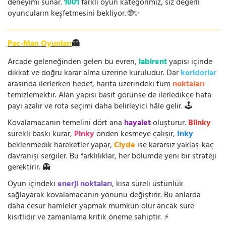
deneyimi sunar.
1001
farklı oyun kategorimiz, siz değerli
oyuncuların keşfetmesini bekliyor. 🌐✨
Pac-Man Oyunları
👻
Arcade geleneğinden gelen bu evren,
labirent
yapısı içinde
dikkat ve doğru karar alma üzerine kuruludur. Dar
koridorlar
arasında ilerlerken hedef, harita üzerindeki tüm
noktaları
temizlemektir. Alan yapısı basit görünse de ilerledikçe hata
payı azalır ve rota seçimi daha belirleyici hâle gelir. 🕹️
Kovalamacanın temelini dört ana
hayalet
oluşturur.
Blinky
sürekli baskı kurar,
Pinky
önden kesmeye çalışır,
Inky
beklenmedik hareketler yapar,
Clyde
ise kararsız yaklaş-kaç
davranışı sergiler. Bu farklılıklar, her bölümde yeni bir strateji
gerektirir. 👻
Oyun içindeki
enerji noktaları
, kısa süreli üstünlük
sağlayarak kovalamacanın yönünü değiştirir. Bu anlarda
daha cesur hamleler yapmak mümkün olur ancak süre
kısıtlıdır ve zamanlama kritik öneme sahiptir. ⚡