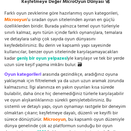
Keşfetmeye Değer MicroOyun Dünyası 🚀
Farklı oyun zevklerine göre hazırlanmış oyun kategorileri,
Microoyun
’u sıradan oyun sitelerinden ayıran en güçlü
özelliklerden biridir. Burada yalnızca temel oyun türleriyle
sınırlı kalmaz, aynı türün içinde farklı oynanışlara, temalara
ve detaylara sahip çok sayıda oyun dünyasını
keşfedebilirsiniz. Bu derin ve kapsamlı yapı sayesinde
kullanıcılar, benzer oyun sitelerinde karşılaşamayacakları
kadar
geniş bir oyun yelpazesi
yle karşılaşır ve tek bir yerde
uzun süre keşif yapma imkânı bulur. 🗃️
Oyun kategorileri
arasında gezindikçe, aradığınız oyuna
yaklaşmak için filtrelemek ya da uzun uzun aramak zorunda
kalmazsınız. İlgi alanınıza en yakın oyunları kısa sürede
bulabilir, daha önce hiç denemediğiniz türlerle karşılaşabilir
ve oyun alışkanlıklarınızı sürekli genişletebilirsiniz. Bu
sistemli ve detaylı yapı, oyun oynamayı rastgele bir deneyim
olmaktan çıkarır; keşfetmeye dayalı, düzenli ve keyifli bir
sürece dönüştürür.
Microoyun
, bu kapsamlı oyun düzeniyle
dünya genelinde çok az platformun sunduğu bir oyun