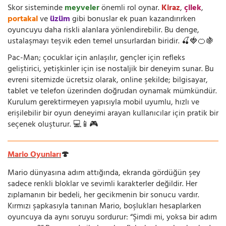
Skor sisteminde
meyveler
önemli rol oynar.
Kiraz
,
çilek
,
portakal
ve
üzüm
gibi bonuslar ek puan kazandırırken
oyuncuyu daha riskli alanlara yönlendirebilir. Bu denge,
ustalaşmayı teşvik eden temel unsurlardan biridir. 🍒🍓🍊🍇
Pac-Man; çocuklar için anlaşılır, gençler için refleks
geliştirici, yetişkinler için ise nostaljik bir deneyim sunar. Bu
evreni sitemizde ücretsiz olarak, online şekilde; bilgisayar,
tablet ve telefon üzerinden doğrudan oynamak mümkündür.
Kurulum gerektirmeyen yapısıyla mobil uyumlu, hızlı ve
erişilebilir bir oyun deneyimi arayan kullanıcılar için pratik bir
seçenek oluşturur. 💻📱🎮
Mario Oyunları
🍄
Mario dünyasına adım attığında, ekranda gördüğün şey
sadece renkli bloklar ve sevimli karakterler değildir. Her
zıplamanın bir bedeli, her gecikmenin bir sonucu vardır.
Kırmızı şapkasıyla tanınan Mario, boşlukları hesaplarken
oyuncuya da aynı soruyu sordurur: “Şimdi mi, yoksa bir adım