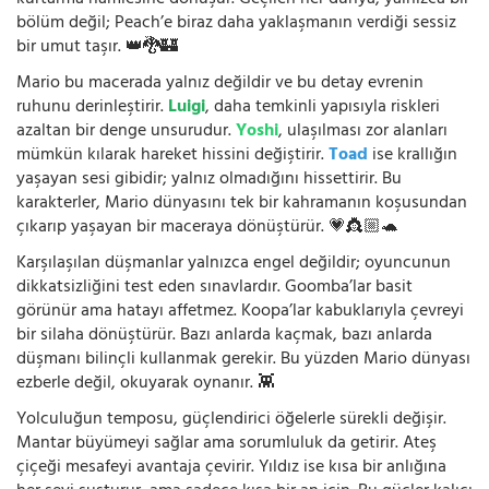
kurtarma hamlesine dönüşür. Geçilen her dünya, yalnızca bir
bölüm değil; Peach’e biraz daha yaklaşmanın verdiği sessiz
bir umut taşır. 👑🐉🏰
Mario bu macerada yalnız değildir ve bu detay evrenin
ruhunu derinleştirir.
Luigi
, daha temkinli yapısıyla riskleri
azaltan bir denge unsurudur.
Yoshi
, ulaşılması zor alanları
mümkün kılarak hareket hissini değiştirir.
Toad
ise krallığın
yaşayan sesi gibidir; yalnız olmadığını hissettirir. Bu
karakterler, Mario dünyasını tek bir kahramanın koşusundan
çıkarıp yaşayan bir maceraya dönüştürür. 💗👸🏼🐢
Karşılaşılan düşmanlar yalnızca engel değildir; oyuncunun
dikkatsizliğini test eden sınavlardır. Goomba’lar basit
görünür ama hatayı affetmez. Koopa’lar kabuklarıyla çevreyi
bir silaha dönüştürür. Bazı anlarda kaçmak, bazı anlarda
düşmanı bilinçli kullanmak gerekir. Bu yüzden Mario dünyası
ezberle değil, okuyarak oynanır. 👾
Yolculuğun temposu, güçlendirici öğelerle sürekli değişir.
Mantar büyümeyi sağlar ama sorumluluk da getirir. Ateş
çiçeği mesafeyi avantaja çevirir. Yıldız ise kısa bir anlığına