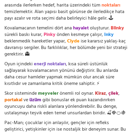
arasında ilerlerken hedef, harita üzerindeki tüm
noktaları
temizlemektir. Alan yapısı basit görünse de ilerledikçe hata
payı azalır ve rota seçimi daha belirleyici hâle gelir. 🕹️
Kovalamacanın temelini dört ana
hayalet
oluşturur.
Blinky
sürekli baskı kurar,
Pinky
önden kesmeye çalışır,
Inky
beklenmedik hareketler yapar,
Clyde
ise kararsız yaklaş-kaç
davranışı sergiler. Bu farklılıklar, her bölümde yeni bir strateji
gerektirir. 👻
Oyun içindeki
enerji noktaları
, kısa süreli üstünlük
sağlayarak kovalamacanın yönünü değiştirir. Bu anlarda
daha cesur hamleler yapmak mümkün olur ancak süre
kısıtlıdır ve zamanlama kritik öneme sahiptir. ⚡
Skor sisteminde
meyveler
önemli rol oynar.
Kiraz
,
çilek
,
portakal
ve
üzüm
gibi bonuslar ek puan kazandırırken
oyuncuyu daha riskli alanlara yönlendirebilir. Bu denge,
ustalaşmayı teşvik eden temel unsurlardan biridir. 🍒🍓🍊🍇
Pac-Man; çocuklar için anlaşılır, gençler için refleks
geliştirici, yetişkinler için ise nostaljik bir deneyim sunar. Bu