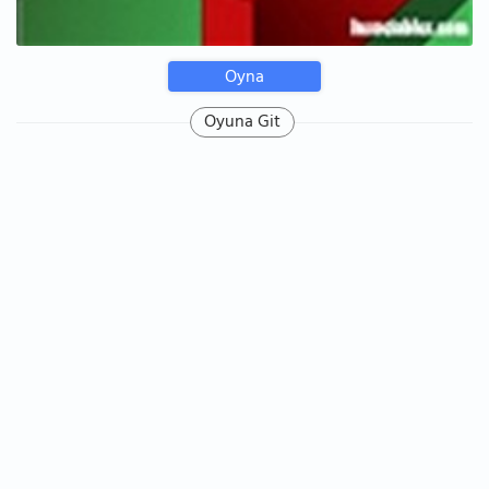
Oyna
Oyuna Git