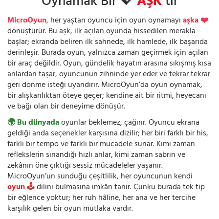
Oynamak Bir 💖
AŞK
’tır
MicroOyun
, her yaştan oyuncu için oyun oynamayı
aşka ❤️
dönüştürür. Bu aşk, ilk açılan oyunda hissedilen merakla
başlar; ekranda beliren ilk sahnede, ilk hamlede, ilk başarıda
derinleşir. Burada oyun, yalnızca zaman geçirmek için açılan
bir araç değildir. Oyun, gündelik hayatın arasına sıkışmış kısa
anlardan taşar, oyuncunun zihninde yer eder ve tekrar tekrar
geri dönme isteği uyandırır. MicroOyun’da oyun oynamak,
bir alışkanlıktan öteye geçer; kendine ait bir ritmi, heyecanı
ve bağı olan bir deneyime dönüşür.
🌍 Bu dünyada
oyunlar beklemez, çağırır. Oyuncu ekrana
geldiği anda seçenekler karşısına dizilir; her biri farklı bir his,
farklı bir tempo ve farklı bir mücadele sunar. Kimi zaman
reflekslerin sınandığı hızlı anlar, kimi zaman sabrın ve
zekânın öne çıktığı sessiz mücadeleler yaşanır.
MicroOyun’un sunduğu çeşitlilik, her oyuncunun kendi
oyun 🕹️
dilini bulmasına imkân tanır. Çünkü burada tek tip
bir eğlence yoktur; her ruh hâline, her ana ve her tercihe
karşılık gelen bir oyun mutlaka vardır.