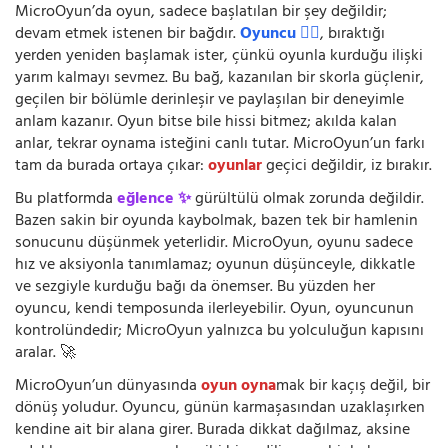
MicroOyun’da oyun, sadece başlatılan bir şey değildir;
devam etmek istenen bir bağdır.
Oyuncu 🧍‍♂️
, bıraktığı
yerden yeniden başlamak ister, çünkü oyunla kurduğu ilişki
yarım kalmayı sevmez. Bu bağ, kazanılan bir skorla güçlenir,
geçilen bir bölümle derinleşir ve paylaşılan bir deneyimle
anlam kazanır. Oyun bitse bile hissi bitmez; akılda kalan
anlar, tekrar oynama isteğini canlı tutar. MicroOyun’un farkı
tam da burada ortaya çıkar:
oyunlar
geçici değildir, iz bırakır.
Bu platformda
eğlence ✨
gürültülü olmak zorunda değildir.
Bazen sakin bir oyunda kaybolmak, bazen tek bir hamlenin
sonucunu düşünmek yeterlidir. MicroOyun, oyunu sadece
hız ve aksiyonla tanımlamaz; oyunun düşünceyle, dikkatle
ve sezgiyle kurduğu bağı da önemser. Bu yüzden her
oyuncu, kendi temposunda ilerleyebilir. Oyun, oyuncunun
kontrolündedir; MicroOyun yalnızca bu yolculuğun kapısını
aralar. 🚀
MicroOyun’un dünyasında
oyun oyna
mak bir kaçış değil, bir
dönüş yoludur. Oyuncu, günün karmaşasından uzaklaşırken
kendine ait bir alana girer. Burada dikkat dağılmaz, aksine