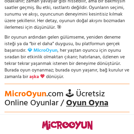
odaklanır; zaman yavaşlar gibi hissedilir, ama bir bakmışsın
saatler geçmiş. Bu etki, rastlantı değildir. Oyunların seçimi,
sunumu ve akışı, oyuncunun deneyimini kesintisiz kılmak
üzere şekillenir. Her detay, oyunun doğal akışını bozmadan
ilerlemesi için düşünülür. 🎯
Bir oyunun ardından gelen gülümseme, yeniden deneme
isteği ya da “bir el daha” duygusu, bu platformun gerçek
başarısıdır.
💎 MicroOyun
, her yaştan oyuncu için oyunu
sıradan bir etkinlik olmaktan çıkarır; hatırlanan, özlenen ve
tekrar tekrar yaşanmak istenen bir deneyime dönüştürür.
Burada oyun oynanmaz; burada oyun yaşanır, bağ kurulur ve
zamanla bir
aşka 💖
dönüşür.
MicroOyun
.com 🕹️ Ücretsiz
Online Oyunlar /
Oyun Oyna