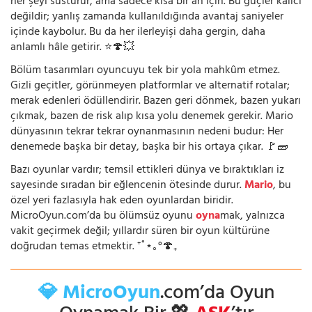
her şeyi susturur, ama sadece kısa bir an için. Bu güçler kalıcı
değildir; yanlış zamanda kullanıldığında avantaj saniyeler
içinde kaybolur. Bu da her ilerleyişi daha gergin, daha
anlamlı hâle getirir. ⭐🍄💥
Bölüm tasarımları oyuncuyu tek bir yola mahkûm etmez.
Gizli geçitler, görünmeyen platformlar ve alternatif rotalar;
merak edenleri ödüllendirir. Bazen geri dönmek, bazen yukarı
çıkmak, bazen de risk alıp kısa yolu denemek gerekir. Mario
dünyasının tekrar tekrar oynanmasının nedeni budur: Her
denemede başka bir detay, başka bir his ortaya çıkar. 🚩🧱
Bazı oyunlar vardır; temsil ettikleri dünya ve bıraktıkları iz
sayesinde sıradan bir eğlencenin ötesinde durur.
Mario
, bu
özel yeri fazlasıyla hak eden oyunlardan biridir.
MicroOyun.com’da bu ölümsüz oyunu
oyna
mak, yalnızca
vakit geçirmek değil; yıllardır süren bir oyun kültürüne
doğrudan temas etmektir. ⁺˚⋆｡°🍄₊
💎 MicroOyun
.com’da Oyun