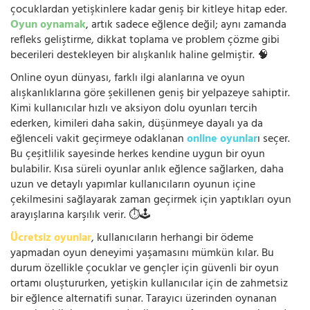
çocuklardan yetişkinlere kadar geniş bir kitleye hitap eder.
Oyun oynamak
, artık sadece eğlence değil; aynı zamanda
refleks geliştirme, dikkat toplama ve problem çözme gibi
becerileri destekleyen bir alışkanlık haline gelmiştir. 🧠
Online oyun dünyası, farklı ilgi alanlarına ve oyun
alışkanlıklarına göre şekillenen geniş bir yelpazeye sahiptir.
Kimi kullanıcılar hızlı ve aksiyon dolu oyunları tercih
ederken, kimileri daha sakin, düşünmeye dayalı ya da
eğlenceli vakit geçirmeye odaklanan
online oyunlar
ı seçer.
Bu çeşitlilik sayesinde herkes kendine uygun bir oyun
bulabilir. Kısa süreli oyunlar anlık eğlence sağlarken, daha
uzun ve detaylı yapımlar kullanıcıların oyunun içine
çekilmesini sağlayarak zaman geçirmek için yaptıkları oyun
arayışlarına karşılık verir. ⏱️🕹️
Ücretsiz oyunlar
, kullanıcıların herhangi bir ödeme
yapmadan oyun deneyimi yaşamasını mümkün kılar. Bu
durum özellikle çocuklar ve gençler için güvenli bir oyun
ortamı oluştururken, yetişkin kullanıcılar için de zahmetsiz
bir eğlence alternatifi sunar. Tarayıcı üzerinden oynanan