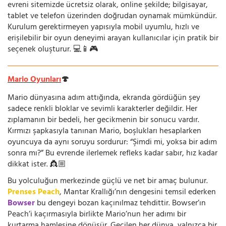
evreni sitemizde ücretsiz olarak, online şekilde; bilgisayar,
tablet ve telefon üzerinden doğrudan oynamak mümkündür.
Kurulum gerektirmeyen yapısıyla mobil uyumlu, hızlı ve
erişilebilir bir oyun deneyimi arayan kullanıcılar için pratik bir
seçenek oluşturur. 💻📱🎮
Mario Oyunları
🍄
Mario dünyasına adım attığında, ekranda gördüğün şey
sadece renkli bloklar ve sevimli karakterler değildir. Her
zıplamanın bir bedeli, her gecikmenin bir sonucu vardır.
Kırmızı şapkasıyla tanınan Mario, boşlukları hesaplarken
oyuncuya da aynı soruyu sordurur: “Şimdi mi, yoksa bir adım
sonra mı?” Bu evrende ilerlemek refleks kadar sabır, hız kadar
dikkat ister. 👸🏼
Bu yolculuğun merkezinde güçlü ve net bir amaç bulunur.
Prenses Peach
, Mantar Krallığı’nın dengesini temsil ederken
Bowser
bu dengeyi bozan kaçınılmaz tehdittir. Bowser’ın
Peach’i kaçırmasıyla birlikte Mario’nun her adımı bir