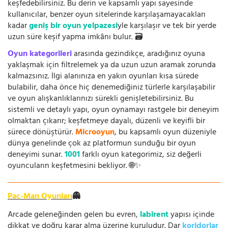
keşfedebilirsiniz. Bu derin ve kapsamlı yapı sayesinde
kullanıcılar, benzer oyun sitelerinde karşılaşamayacakları
kadar
geniş bir oyun yelpazesi
yle karşılaşır ve tek bir yerde
uzun süre keşif yapma imkânı bulur. 🗃️
Oyun kategorileri
arasında gezindikçe, aradığınız oyuna
yaklaşmak için filtrelemek ya da uzun uzun aramak zorunda
kalmazsınız. İlgi alanınıza en yakın oyunları kısa sürede
bulabilir, daha önce hiç denemediğiniz türlerle karşılaşabilir
ve oyun alışkanlıklarınızı sürekli genişletebilirsiniz. Bu
sistemli ve detaylı yapı, oyun oynamayı rastgele bir deneyim
olmaktan çıkarır; keşfetmeye dayalı, düzenli ve keyifli bir
sürece dönüştürür.
Microoyun
, bu kapsamlı oyun düzeniyle
dünya genelinde çok az platformun sunduğu bir oyun
deneyimi sunar.
1001
farklı oyun kategorimiz, siz değerli
oyuncuların keşfetmesini bekliyor. 🌐✨
Pac-Man Oyunları
👻
Arcade geleneğinden gelen bu evren,
labirent
yapısı içinde
dikkat ve doğru karar alma üzerine kuruludur. Dar
koridorlar