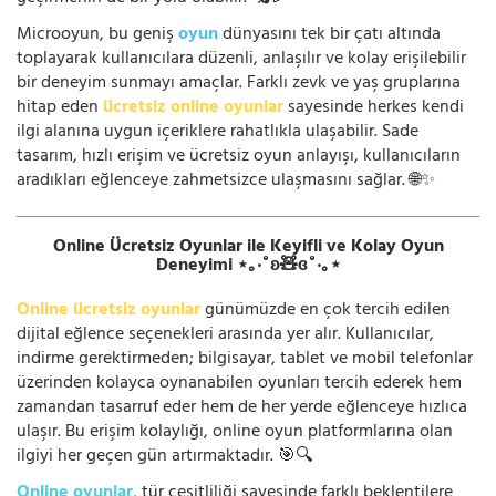
Microoyun, bu geniş
oyun
dünyasını tek bir çatı altında
toplayarak kullanıcılara düzenli, anlaşılır ve kolay erişilebilir
bir deneyim sunmayı amaçlar. Farklı zevk ve yaş gruplarına
hitap eden
ücretsiz online oyunlar
sayesinde herkes kendi
ilgi alanına uygun içeriklere rahatlıkla ulaşabilir. Sade
tasarım, hızlı erişim ve ücretsiz oyun anlayışı, kullanıcıların
aradıkları eğlenceye zahmetsizce ulaşmasını sağlar. 🌐✨
Online Ücretsiz Oyunlar ile Keyifli ve Kolay Oyun
Deneyimi ⋆｡‧˚ʚ🧸ɞ˚‧｡⋆
Online ücretsiz oyunlar
günümüzde en çok tercih edilen
dijital eğlence seçenekleri arasında yer alır. Kullanıcılar,
indirme gerektirmeden; bilgisayar, tablet ve mobil telefonlar
üzerinden kolayca oynanabilen oyunları tercih ederek hem
zamandan tasarruf eder hem de her yerde eğlenceye hızlıca
ulaşır. Bu erişim kolaylığı, online oyun platformlarına olan
ilgiyi her geçen gün artırmaktadır. 🎯🔍
Online oyunlar
, tür çeşitliliği sayesinde farklı beklentilere