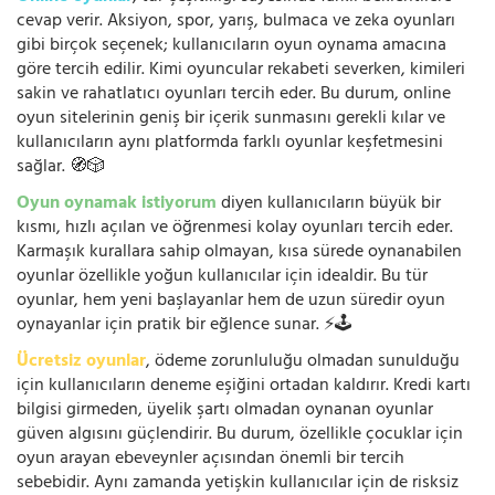
cevap verir. Aksiyon, spor, yarış, bulmaca ve zeka oyunları
gibi birçok seçenek; kullanıcıların oyun oynama amacına
göre tercih edilir. Kimi oyuncular rekabeti severken, kimileri
sakin ve rahatlatıcı oyunları tercih eder. Bu durum, online
oyun sitelerinin geniş bir içerik sunmasını gerekli kılar ve
kullanıcıların aynı platformda farklı oyunlar keşfetmesini
sağlar. 🧭🎲
Oyun oynamak istiyorum
diyen kullanıcıların büyük bir
kısmı, hızlı açılan ve öğrenmesi kolay oyunları tercih eder.
Karmaşık kurallara sahip olmayan, kısa sürede oynanabilen
oyunlar özellikle yoğun kullanıcılar için idealdir. Bu tür
oyunlar, hem yeni başlayanlar hem de uzun süredir oyun
oynayanlar için pratik bir eğlence sunar. ⚡🕹️
Ücretsiz oyunlar
, ödeme zorunluluğu olmadan sunulduğu
için kullanıcıların deneme eşiğini ortadan kaldırır. Kredi kartı
bilgisi girmeden, üyelik şartı olmadan oynanan oyunlar
güven algısını güçlendirir. Bu durum, özellikle çocuklar için
oyun arayan ebeveynler açısından önemli bir tercih
sebebidir. Aynı zamanda yetişkin kullanıcılar için de risksiz