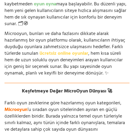
kaybetmeden
oyun oyna
maya başlayabilir. Bu düzenli yapı,
hem yeni gelen kullanıcıların siteye hızlıca alışmasını sağlar
hem de sık oynayan kullanıcılar için konforlu bir deneyim
sunar. 🗂️🧭
Microoyun, bunları ve daha fazlasını dikkate alarak
hazırlanmış bir oyun platformu olarak, kullanıcıların ihtiyaç
duyduğu oyunlara zahmetsizce ulaşmasını hedefler. Farklı
türlerde sunulan
ücretsiz online oyunlar
, hem kısa süreli
hem de uzun soluklu oyun deneyimleri arayan kullanıcılar
için geniş bir seçenek sunar. Bu yapı sayesinde oyun
oynamak, planlı ve keyifli bir deneyime dönüşür. ✨
Keşfetmeye Değer MicroOyun Dünyası 🚀
Farklı oyun zevklerine göre hazırlanmış oyun kategorileri,
Microoyun
’u sıradan oyun sitelerinden ayıran en güçlü
özelliklerden biridir. Burada yalnızca temel oyun türleriyle
sınırlı kalmaz, aynı türün içinde farklı oynanışlara, temalara
ve detaylara sahip çok sayıda oyun dünyasını