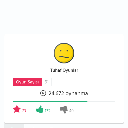
Tuhaf Oyunlar
Oyun Sayısı
91
24.672 oynanma
73
132
49