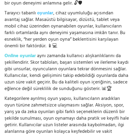
bir oyun deneyimi anlamına gelir. 🔓🛡️
Tarayıcı tabanlı
oyunlar
, cihaz uyumluluğu açısından
avantaj sağlar. Masaüstü bilgisayar, dizüstü, tablet veya
mobil cihaz üzerinden oynanabilen oyunlar, kullanıcıların
farklı ortamlarda aynı deneyimi yaşamasına imkân tanır. Bu
esneklik, “her yerden oyun oyna” beklentisini karşılayan
önemli bir faktördür. 📱💻
Online oyunlar
aynı zamanda kullanıcı alışkanlıklarını da
şekillendirir. Skor tabloları, başarı sistemleri ve ilerleme kaydı
gibi unsurlar, oyuncuların oyunlara tekrar dönmesini sağlar.
Kullanıcılar, kendi gelişimini takip edebildiği oyunlarda daha
uzun süre vakit geçirir. Bu da kaliteli oyun içeriğinin, sadece
eğlence değil süreklilik de sunduğunu gösterir. 📊🏆
Kategorilere ayrılmış oyun yapısı, kullanıcıların aradıkları
oyun türüne zahmetsizce ulaşmasını sağlar. Aksiyon, spor,
yarış ya da zeka oyunları gibi farklı seçeneklerin düzenli bir
şekilde sunulması, oyun oynamayı daha pratik ve keyifli hale
getirir. Kullanıcılar uzun listeler arasında kaybolmadan, ilgi
alanlarına göre oyunları kolayca keşfedebilir ve vakit