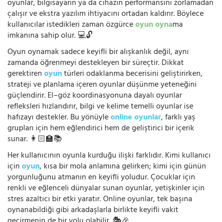
oyunlar, bilgisayarın ya da cihazın performansını zorlamadan
çalışır ve ekstra yazılım ihtiyacını ortadan kaldırır. Böylece
kullanıcılar istedikleri zaman özgürce
oyun oyna
ma
imkanına sahip olur. 💻🔓
Oyun oynamak sadece keyifli bir alışkanlık değil, aynı
zamanda öğrenmeyi destekleyen bir süreçtir. Dikkat
gerektiren
oyun
türleri odaklanma becerisini geliştirirken,
strateji ve planlama içeren oyunlar düşünme yeteneğini
güçlendirir. El–göz koordinasyonuna dayalı oyunlar
refleksleri hızlandırır, bilgi ve kelime temelli oyunlar ise
hafızayı destekler. Bu yönüyle
online oyunlar
, farklı yaş
grupları için hem eğlendirici hem de geliştirici bir içerik
sunar. 👩🏻‍🏫📚
Her kullanıcının oyunla kurduğu ilişki farklıdır. Kimi kullanıcı
için
oyun
, kısa bir mola anlamına gelirken; kimi için günün
yorgunluğunu atmanın en keyifli yoludur. Çocuklar için
renkli ve eğlenceli dünyalar sunan oyunlar, yetişkinler için
stres azaltıcı bir etki yaratır. Online oyunlar, tek başına
oynanabildiği gibi arkadaşlarla birlikte keyifli vakit
geçirmenin de bir yolu olabilir. 🎭🎉