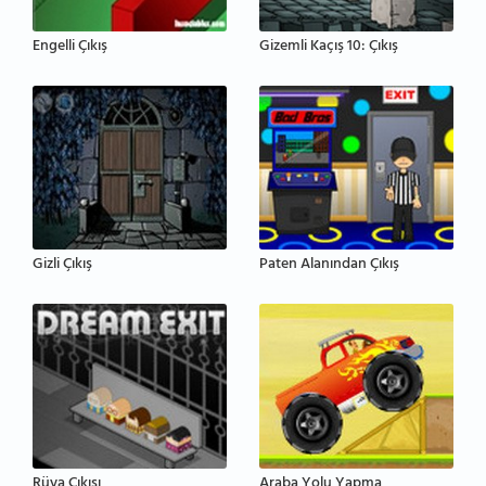
Engelli Çıkış
Gizemli Kaçış 10: Çıkış
Gizli Çıkış
Paten Alanından Çıkış
Rüya Çıkışı
Araba Yolu Yapma