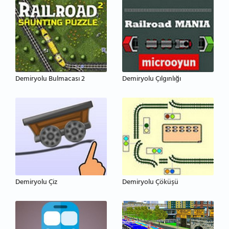
Demiryolu Bulmacası 2
Demiryolu Çılgınlığı
Demiryolu Çiz
Demiryolu Çöküşü