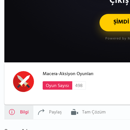
Çıkış
ŞİMDİ
Powered by M
Macera-Aksiyon Oyunları
Oyun Sayısı
498
Bilgi
Paylaş
Tam Çözüm