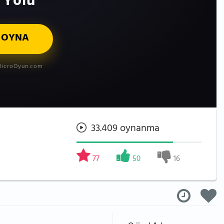
 Yolu
 OYNA
icroOyun.com
33.409 oynanma
77
50
16