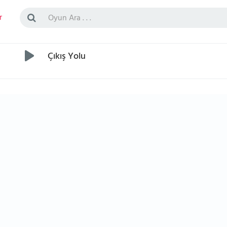
r
Çıkış Yolu