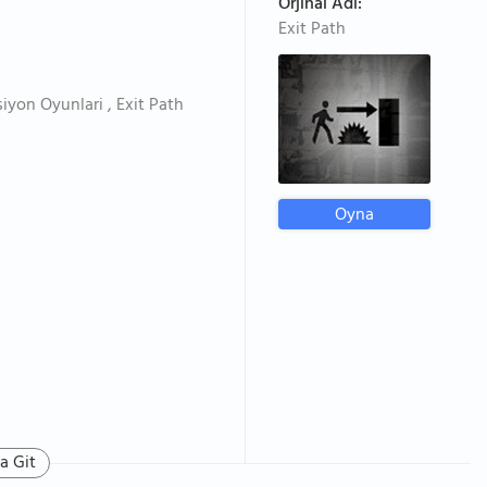
Orjinal Adı:
Exit Path
iyon Oyunlari , Exit Path
Oyna
a Git