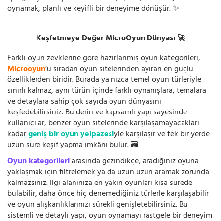
oynamak, planlı ve keyifli bir deneyime dönüşür. ✨
Keşfetmeye Değer MicroOyun Dünyası 🚀
Farklı oyun zevklerine göre hazırlanmış oyun kategorileri,
Microoyun
’u sıradan oyun sitelerinden ayıran en güçlü
özelliklerden biridir. Burada yalnızca temel oyun türleriyle
sınırlı kalmaz, aynı türün içinde farklı oynanışlara, temalara
ve detaylara sahip çok sayıda oyun dünyasını
keşfedebilirsiniz. Bu derin ve kapsamlı yapı sayesinde
kullanıcılar, benzer oyun sitelerinde karşılaşamayacakları
kadar
geniş bir oyun yelpazesi
yle karşılaşır ve tek bir yerde
uzun süre keşif yapma imkânı bulur. 🗃️
Oyun kategorileri
arasında gezindikçe, aradığınız oyuna
yaklaşmak için filtrelemek ya da uzun uzun aramak zorunda
kalmazsınız. İlgi alanınıza en yakın oyunları kısa sürede
bulabilir, daha önce hiç denemediğiniz türlerle karşılaşabilir
ve oyun alışkanlıklarınızı sürekli genişletebilirsiniz. Bu
sistemli ve detaylı yapı, oyun oynamayı rastgele bir deneyim