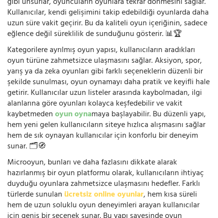
gibi unsurlar, oyuncuların oyunlara tekrar dönmesini sağlar.
Kullanıcılar, kendi gelişimini takip edebildiği oyunlarda daha
uzun süre vakit geçirir. Bu da kaliteli oyun içeriğinin, sadece
eğlence değil süreklilik de sunduğunu gösterir. 📊🏆
Kategorilere ayrılmış oyun yapısı, kullanıcıların aradıkları
oyun türüne zahmetsizce ulaşmasını sağlar. Aksiyon, spor,
yarış ya da zeka oyunları gibi farklı seçeneklerin düzenli bir
şekilde sunulması, oyun oynamayı daha pratik ve keyifli hale
getirir. Kullanıcılar uzun listeler arasında kaybolmadan, ilgi
alanlarına göre oyunları kolayca keşfedebilir ve vakit
kaybetmeden
oyun oyna
maya başlayabilir. Bu düzenli yapı,
hem yeni gelen kullanıcıların siteye hızlıca alışmasını sağlar
hem de sık oynayan kullanıcılar için konforlu bir deneyim
sunar. 🗂️🧭
Microoyun, bunları ve daha fazlasını dikkate alarak
hazırlanmış bir oyun platformu olarak, kullanıcıların ihtiyaç
duyduğu oyunlara zahmetsizce ulaşmasını hedefler. Farklı
türlerde sunulan
ücretsiz online oyunlar
, hem kısa süreli
hem de uzun soluklu oyun deneyimleri arayan kullanıcılar
için geniş bir seçenek sunar. Bu yapı sayesinde oyun