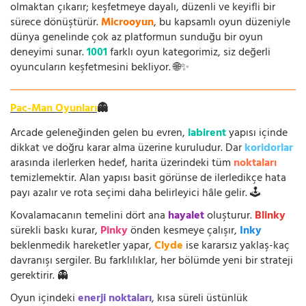
olmaktan çıkarır; keşfetmeye dayalı, düzenli ve keyifli bir
sürece dönüştürür.
Microoyun
, bu kapsamlı oyun düzeniyle
dünya genelinde çok az platformun sunduğu bir oyun
deneyimi sunar.
1001
farklı oyun kategorimiz, siz değerli
oyuncuların keşfetmesini bekliyor. 🌐✨
Pac-Man Oyunları
👻
Arcade geleneğinden gelen bu evren,
labirent
yapısı içinde
dikkat ve doğru karar alma üzerine kuruludur. Dar
koridorlar
arasında ilerlerken hedef, harita üzerindeki tüm
noktaları
temizlemektir. Alan yapısı basit görünse de ilerledikçe hata
payı azalır ve rota seçimi daha belirleyici hâle gelir. 🕹️
Kovalamacanın temelini dört ana
hayalet
oluşturur.
Blinky
sürekli baskı kurar,
Pinky
önden kesmeye çalışır,
Inky
beklenmedik hareketler yapar,
Clyde
ise kararsız yaklaş-kaç
davranışı sergiler. Bu farklılıklar, her bölümde yeni bir strateji
gerektirir. 👻
Oyun içindeki
enerji noktaları
, kısa süreli üstünlük