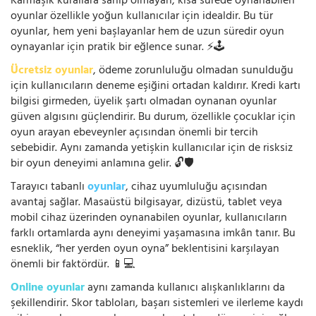
Karmaşık kurallara sahip olmayan, kısa sürede oynanabilen
oyunlar özellikle yoğun kullanıcılar için idealdir. Bu tür
oyunlar, hem yeni başlayanlar hem de uzun süredir oyun
oynayanlar için pratik bir eğlence sunar. ⚡🕹️
Ücretsiz oyunlar
, ödeme zorunluluğu olmadan sunulduğu
için kullanıcıların deneme eşiğini ortadan kaldırır. Kredi kartı
bilgisi girmeden, üyelik şartı olmadan oynanan oyunlar
güven algısını güçlendirir. Bu durum, özellikle çocuklar için
oyun arayan ebeveynler açısından önemli bir tercih
sebebidir. Aynı zamanda yetişkin kullanıcılar için de risksiz
bir oyun deneyimi anlamına gelir. 🔓🛡️
Tarayıcı tabanlı
oyunlar
, cihaz uyumluluğu açısından
avantaj sağlar. Masaüstü bilgisayar, dizüstü, tablet veya
mobil cihaz üzerinden oynanabilen oyunlar, kullanıcıların
farklı ortamlarda aynı deneyimi yaşamasına imkân tanır. Bu
esneklik, “her yerden oyun oyna” beklentisini karşılayan
önemli bir faktördür. 📱💻
Online oyunlar
aynı zamanda kullanıcı alışkanlıklarını da
şekillendirir. Skor tabloları, başarı sistemleri ve ilerleme kaydı