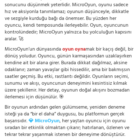
sonucunu düşünmek yeterlidir. MicroOyun, oyunu sadece
hız ve aksiyonla tanımlamaz; oyunun düşünceyle, dikkatle
ve sezgiyle kurduğu bağı da önemser. Bu yüzden her
oyuncu, kendi temposunda ilerleyebilir. Oyun, oyuncunun
kontrolündedir; MicroOyun yalnızca bu yolculuğun kapısını
aralar. 🚀
MicroOyun’un dünyasında
oyun oyna
mak bir kaçış değil, bir
dönüş yoludur. Oyuncu, günün karmaşasından uzaklaşırken
kendine ait bir alana girer. Burada dikkat dağılmaz, aksine
odaklanır; zaman yavaşlar gibi hissedilir, ama bir bakmışsın
saatler geçmiş. Bu etki, rastlantı değildir. Oyunların seçimi,
sunumu ve akışı, oyuncunun deneyimini kesintisiz kılmak
üzere şekillenir. Her detay, oyunun doğal akışını bozmadan
ilerlemesi için düşünülür. 🎯
Bir oyunun ardından gelen gülümseme, yeniden deneme
isteği ya da “bir el daha” duygusu, bu platformun gerçek
başarısıdır.
💎 MicroOyun
, her yaştan oyuncu için oyunu
sıradan bir etkinlik olmaktan çıkarır; hatırlanan, özlenen ve
tekrar tekrar yaşanmak istenen bir deneyime dönüştürür.