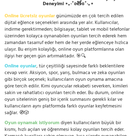
Deneyimi ⋆｡‧˚ʚ🧸ɞ˚‧｡⋆
Online ücretsiz oyunlar
günümüzde en çok tercih edilen
dijital eğlence seçenekleri arasında yer alır. Kullanıcılar,
indirme gerektirmeden; bilgisayar, tablet ve mobil telefonlar
üzerinden kolayca oynanabilen oyunları tercih ederek hem
zamandan tasarruf eder hem de her yerde eğlenceye hızlıca
ulaşır. Bu erişim kolaylığı, online oyun platformlarına olan
ilgiyi her geçen gün artırmaktadır. 🎯🔍
Online oyunlar
, tür çeşitliliği sayesinde farklı beklentilere
cevap verir. Aksiyon, spor, yarış, bulmaca ve zeka oyunları
gibi birçok seçenek; kullanıcıların oyun oynama amacına
göre tercih edilir. Kimi oyuncular rekabeti severken, kimileri
sakin ve rahatlatıcı oyunları tercih eder. Bu durum, online
oyun sitelerinin geniş bir içerik sunmasını gerekli kılar ve
kullanıcıların aynı platformda farklı oyunlar keşfetmesini
sağlar. 🧭🎲
Oyun oynamak istiyorum
diyen kullanıcıların büyük bir
kısmı, hızlı açılan ve öğrenmesi kolay oyunları tercih eder.