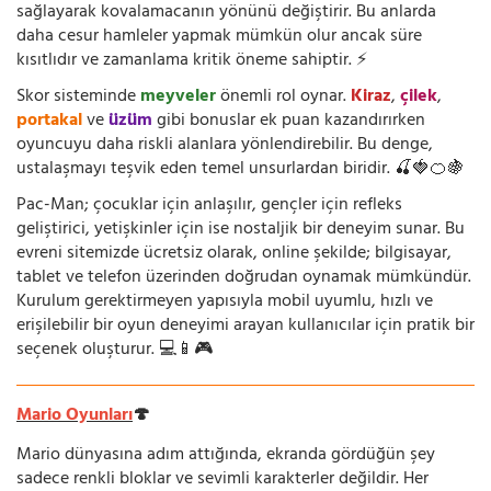
sağlayarak kovalamacanın yönünü değiştirir. Bu anlarda
daha cesur hamleler yapmak mümkün olur ancak süre
kısıtlıdır ve zamanlama kritik öneme sahiptir. ⚡
Skor sisteminde
meyveler
önemli rol oynar.
Kiraz
,
çilek
,
portakal
ve
üzüm
gibi bonuslar ek puan kazandırırken
oyuncuyu daha riskli alanlara yönlendirebilir. Bu denge,
ustalaşmayı teşvik eden temel unsurlardan biridir. 🍒🍓🍊🍇
Pac-Man; çocuklar için anlaşılır, gençler için refleks
geliştirici, yetişkinler için ise nostaljik bir deneyim sunar. Bu
evreni sitemizde ücretsiz olarak, online şekilde; bilgisayar,
tablet ve telefon üzerinden doğrudan oynamak mümkündür.
Kurulum gerektirmeyen yapısıyla mobil uyumlu, hızlı ve
erişilebilir bir oyun deneyimi arayan kullanıcılar için pratik bir
seçenek oluşturur. 💻📱🎮
Mario Oyunları
🍄
Mario dünyasına adım attığında, ekranda gördüğün şey
sadece renkli bloklar ve sevimli karakterler değildir. Her