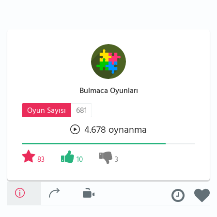
Bulmaca Oyunları
Oyun Sayısı
681
4.678 oynanma
83
10
3