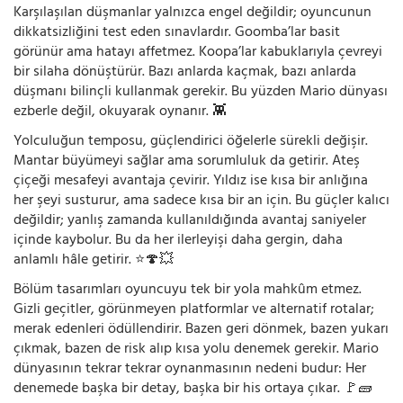
Karşılaşılan düşmanlar yalnızca engel değildir; oyuncunun
dikkatsizliğini test eden sınavlardır. Goomba’lar basit
görünür ama hatayı affetmez. Koopa’lar kabuklarıyla çevreyi
bir silaha dönüştürür. Bazı anlarda kaçmak, bazı anlarda
düşmanı bilinçli kullanmak gerekir. Bu yüzden Mario dünyası
ezberle değil, okuyarak oynanır. 👾
Yolculuğun temposu, güçlendirici öğelerle sürekli değişir.
Mantar büyümeyi sağlar ama sorumluluk da getirir. Ateş
çiçeği mesafeyi avantaja çevirir. Yıldız ise kısa bir anlığına
her şeyi susturur, ama sadece kısa bir an için. Bu güçler kalıcı
değildir; yanlış zamanda kullanıldığında avantaj saniyeler
içinde kaybolur. Bu da her ilerleyişi daha gergin, daha
anlamlı hâle getirir. ⭐🍄💥
Bölüm tasarımları oyuncuyu tek bir yola mahkûm etmez.
Gizli geçitler, görünmeyen platformlar ve alternatif rotalar;
merak edenleri ödüllendirir. Bazen geri dönmek, bazen yukarı
çıkmak, bazen de risk alıp kısa yolu denemek gerekir. Mario
dünyasının tekrar tekrar oynanmasının nedeni budur: Her
denemede başka bir detay, başka bir his ortaya çıkar. 🚩🧱