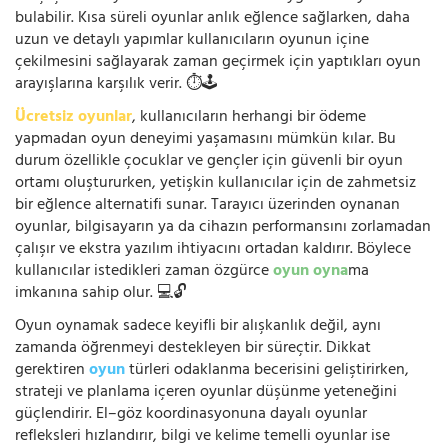
bulabilir. Kısa süreli oyunlar anlık eğlence sağlarken, daha
uzun ve detaylı yapımlar kullanıcıların oyunun içine
çekilmesini sağlayarak zaman geçirmek için yaptıkları oyun
arayışlarına karşılık verir. ⏱️🕹️
Ücretsiz oyunlar
, kullanıcıların herhangi bir ödeme
yapmadan oyun deneyimi yaşamasını mümkün kılar. Bu
durum özellikle çocuklar ve gençler için güvenli bir oyun
ortamı oluştururken, yetişkin kullanıcılar için de zahmetsiz
bir eğlence alternatifi sunar. Tarayıcı üzerinden oynanan
oyunlar, bilgisayarın ya da cihazın performansını zorlamadan
çalışır ve ekstra yazılım ihtiyacını ortadan kaldırır. Böylece
kullanıcılar istedikleri zaman özgürce
oyun oyna
ma
imkanına sahip olur. 💻🔓
Oyun oynamak sadece keyifli bir alışkanlık değil, aynı
zamanda öğrenmeyi destekleyen bir süreçtir. Dikkat
gerektiren
oyun
türleri odaklanma becerisini geliştirirken,
strateji ve planlama içeren oyunlar düşünme yeteneğini
güçlendirir. El–göz koordinasyonuna dayalı oyunlar
refleksleri hızlandırır, bilgi ve kelime temelli oyunlar ise