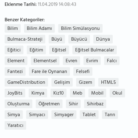
Eklenme Tarihi:
11.04.2019 14:08:43
Benzer Kategoriler:
Bilim
Bilim Adamı
Bilim Simülasyonu
Bulmaca-Strateji
Büyü
Büyücü
Dünya
Eğitici
Eğitim
Eğitsel
Eğitsel Bulmacalar
Element
Elementsel
Evren
Evrim
Falcı
Fantezi
Fare ile Oynanan
Felsefi
GameDistribution
Gelişim
Gizem
HTML5
JoyBits
Kimya
Kiz10
Meb
Mobil
Okul
Oluşturma
Öğretmen
Sihir
Sihirbaz
Simya
Simyacı
Simyager
Tablet
Tanrı
Yaratıcı