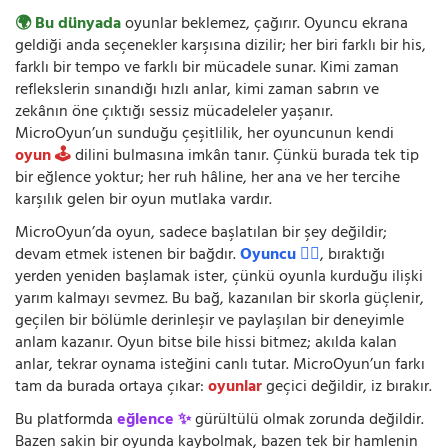
🌍 Bu dünyada
oyunlar beklemez, çağırır. Oyuncu ekrana
geldiği anda seçenekler karşısına dizilir; her biri farklı bir his,
farklı bir tempo ve farklı bir mücadele sunar. Kimi zaman
reflekslerin sınandığı hızlı anlar, kimi zaman sabrın ve
zekânın öne çıktığı sessiz mücadeleler yaşanır.
MicroOyun’un sunduğu çeşitlilik, her oyuncunun kendi
oyun 🕹️
dilini bulmasına imkân tanır. Çünkü burada tek tip
bir eğlence yoktur; her ruh hâline, her ana ve her tercihe
karşılık gelen bir oyun mutlaka vardır.
MicroOyun’da oyun, sadece başlatılan bir şey değildir;
devam etmek istenen bir bağdır.
Oyuncu 🧍‍♂️
, bıraktığı
yerden yeniden başlamak ister, çünkü oyunla kurduğu ilişki
yarım kalmayı sevmez. Bu bağ, kazanılan bir skorla güçlenir,
geçilen bir bölümle derinleşir ve paylaşılan bir deneyimle
anlam kazanır. Oyun bitse bile hissi bitmez; akılda kalan
anlar, tekrar oynama isteğini canlı tutar. MicroOyun’un farkı
tam da burada ortaya çıkar:
oyunlar
geçici değildir, iz bırakır.
Bu platformda
eğlence ✨
gürültülü olmak zorunda değildir.
Bazen sakin bir oyunda kaybolmak, bazen tek bir hamlenin