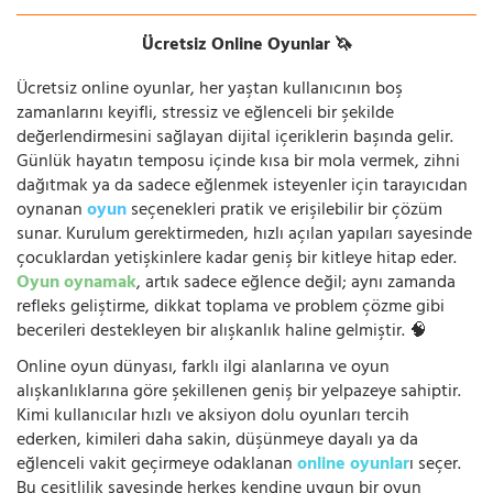
Ücretsiz Online Oyunlar 🦄
Ücretsiz online oyunlar, her yaştan kullanıcının boş
zamanlarını keyifli, stressiz ve eğlenceli bir şekilde
değerlendirmesini sağlayan dijital içeriklerin başında gelir.
Günlük hayatın temposu içinde kısa bir mola vermek, zihni
dağıtmak ya da sadece eğlenmek isteyenler için tarayıcıdan
oynanan
oyun
seçenekleri pratik ve erişilebilir bir çözüm
sunar. Kurulum gerektirmeden, hızlı açılan yapıları sayesinde
çocuklardan yetişkinlere kadar geniş bir kitleye hitap eder.
Oyun oynamak
, artık sadece eğlence değil; aynı zamanda
refleks geliştirme, dikkat toplama ve problem çözme gibi
becerileri destekleyen bir alışkanlık haline gelmiştir. 🧠
Online oyun dünyası, farklı ilgi alanlarına ve oyun
alışkanlıklarına göre şekillenen geniş bir yelpazeye sahiptir.
Kimi kullanıcılar hızlı ve aksiyon dolu oyunları tercih
ederken, kimileri daha sakin, düşünmeye dayalı ya da
eğlenceli vakit geçirmeye odaklanan
online oyunlar
ı seçer.
Bu çeşitlilik sayesinde herkes kendine uygun bir oyun