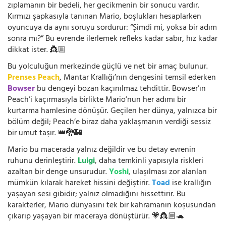
zıplamanın bir bedeli, her gecikmenin bir sonucu vardır.
Kırmızı şapkasıyla tanınan Mario, boşlukları hesaplarken
oyuncuya da aynı soruyu sordurur: “Şimdi mi, yoksa bir adım
sonra mı?” Bu evrende ilerlemek refleks kadar sabır, hız kadar
dikkat ister. 👸🏼
Bu yolculuğun merkezinde güçlü ve net bir amaç bulunur.
Prenses Peach
, Mantar Krallığı’nın dengesini temsil ederken
Bowser
bu dengeyi bozan kaçınılmaz tehdittir. Bowser’ın
Peach’i kaçırmasıyla birlikte Mario’nun her adımı bir
kurtarma hamlesine dönüşür. Geçilen her dünya, yalnızca bir
bölüm değil; Peach’e biraz daha yaklaşmanın verdiği sessiz
bir umut taşır. 👑🐉🏰
Mario bu macerada yalnız değildir ve bu detay evrenin
ruhunu derinleştirir.
Luigi
, daha temkinli yapısıyla riskleri
azaltan bir denge unsurudur.
Yoshi
, ulaşılması zor alanları
mümkün kılarak hareket hissini değiştirir.
Toad
ise krallığın
yaşayan sesi gibidir; yalnız olmadığını hissettirir. Bu
karakterler, Mario dünyasını tek bir kahramanın koşusundan
çıkarıp yaşayan bir maceraya dönüştürür. 💗👸🏼🐢