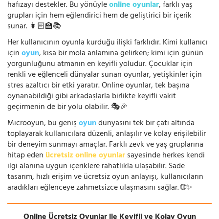
hafızayı destekler. Bu yönüyle
online oyunlar
, farklı yaş
grupları için hem eğlendirici hem de geliştirici bir içerik
sunar. 👩🏻‍🏫📚
Her kullanıcının oyunla kurduğu ilişki farklıdır. Kimi kullanıcı
için
oyun
, kısa bir mola anlamına gelirken; kimi için günün
yorgunluğunu atmanın en keyifli yoludur. Çocuklar için
renkli ve eğlenceli dünyalar sunan oyunlar, yetişkinler için
stres azaltıcı bir etki yaratır. Online oyunlar, tek başına
oynanabildiği gibi arkadaşlarla birlikte keyifli vakit
geçirmenin de bir yolu olabilir. 🎭🎉
Microoyun, bu geniş
oyun
dünyasını tek bir çatı altında
toplayarak kullanıcılara düzenli, anlaşılır ve kolay erişilebilir
bir deneyim sunmayı amaçlar. Farklı zevk ve yaş gruplarına
hitap eden
ücretsiz online oyunlar
sayesinde herkes kendi
ilgi alanına uygun içeriklere rahatlıkla ulaşabilir. Sade
tasarım, hızlı erişim ve ücretsiz oyun anlayışı, kullanıcıların
aradıkları eğlenceye zahmetsizce ulaşmasını sağlar. 🌐✨
Online Ücretsiz Oyunlar ile Keyifli ve Kolay Oyun