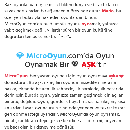
Bazı oyunlar vardır; temsil ettikleri dünya ve bıraktıkları iz
sayesinde sıradan bir eğlencenin ötesinde durur.
Mario
, bu
özel yeri fazlasıyla hak eden oyunlardan biridir.
MicroOyun.com’da bu ölümsüz oyunu
oyna
mak, yalnızca
vakit geçirmek değil; yıllardır süren bir oyun kültürüne
doğrudan temas etmektir. ⁺˚⋆｡°🍄₊
💎 MicroOyun
.com’da Oyun
Oynamak Bir 💖
AŞK
’tır
MicroOyun
, her yaştan oyuncu için oyun oynamayı
aşka ❤️
dönüştürür. Bu aşk, ilk açılan oyunda hissedilen merakla
başlar; ekranda beliren ilk sahnede, ilk hamlede, ilk başarıda
derinleşir. Burada oyun, yalnızca zaman geçirmek için açılan
bir araç değildir. Oyun, gündelik hayatın arasına sıkışmış kısa
anlardan taşar, oyuncunun zihninde yer eder ve tekrar tekrar
geri dönme isteği uyandırır. MicroOyun’da oyun oynamak,
bir alışkanlıktan öteye geçer; kendine ait bir ritmi, heyecanı
ve bağı olan bir deneyime dönüşür.