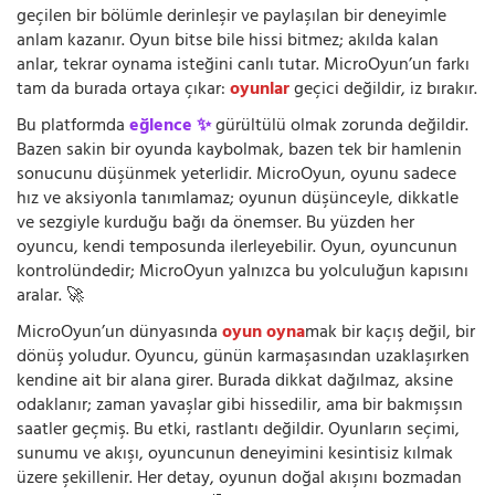
geçilen bir bölümle derinleşir ve paylaşılan bir deneyimle
anlam kazanır. Oyun bitse bile hissi bitmez; akılda kalan
anlar, tekrar oynama isteğini canlı tutar. MicroOyun’un farkı
tam da burada ortaya çıkar:
oyunlar
geçici değildir, iz bırakır.
Bu platformda
eğlence ✨
gürültülü olmak zorunda değildir.
Bazen sakin bir oyunda kaybolmak, bazen tek bir hamlenin
sonucunu düşünmek yeterlidir. MicroOyun, oyunu sadece
hız ve aksiyonla tanımlamaz; oyunun düşünceyle, dikkatle
ve sezgiyle kurduğu bağı da önemser. Bu yüzden her
oyuncu, kendi temposunda ilerleyebilir. Oyun, oyuncunun
kontrolündedir; MicroOyun yalnızca bu yolculuğun kapısını
aralar. 🚀
MicroOyun’un dünyasında
oyun oyna
mak bir kaçış değil, bir
dönüş yoludur. Oyuncu, günün karmaşasından uzaklaşırken
kendine ait bir alana girer. Burada dikkat dağılmaz, aksine
odaklanır; zaman yavaşlar gibi hissedilir, ama bir bakmışsın
saatler geçmiş. Bu etki, rastlantı değildir. Oyunların seçimi,
sunumu ve akışı, oyuncunun deneyimini kesintisiz kılmak
üzere şekillenir. Her detay, oyunun doğal akışını bozmadan