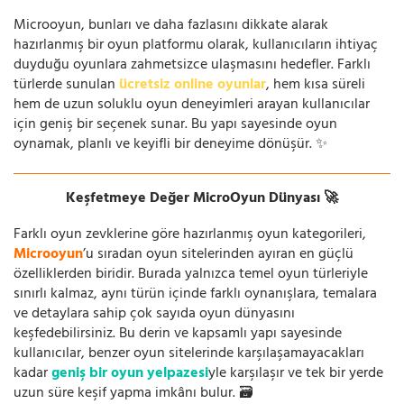
Microoyun, bunları ve daha fazlasını dikkate alarak
hazırlanmış bir oyun platformu olarak, kullanıcıların ihtiyaç
duyduğu oyunlara zahmetsizce ulaşmasını hedefler. Farklı
türlerde sunulan
ücretsiz online oyunlar
, hem kısa süreli
hem de uzun soluklu oyun deneyimleri arayan kullanıcılar
için geniş bir seçenek sunar. Bu yapı sayesinde oyun
oynamak, planlı ve keyifli bir deneyime dönüşür. ✨
Keşfetmeye Değer MicroOyun Dünyası 🚀
Farklı oyun zevklerine göre hazırlanmış oyun kategorileri,
Microoyun
’u sıradan oyun sitelerinden ayıran en güçlü
özelliklerden biridir. Burada yalnızca temel oyun türleriyle
sınırlı kalmaz, aynı türün içinde farklı oynanışlara, temalara
ve detaylara sahip çok sayıda oyun dünyasını
keşfedebilirsiniz. Bu derin ve kapsamlı yapı sayesinde
kullanıcılar, benzer oyun sitelerinde karşılaşamayacakları
kadar
geniş bir oyun yelpazesi
yle karşılaşır ve tek bir yerde
uzun süre keşif yapma imkânı bulur. 🗃️