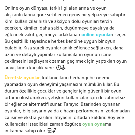
Online oyun dünyası, farklı ilgi alanlarına ve oyun
alışkanlıklarına göre şekillenen geniş bir yelpazeye sahiptir.
Kimi kullanıcılar hızlı ve aksiyon dolu oyunları tercih
ederken, kimileri daha sakin, düşünmeye dayalı ya da
eğlenceli vakit geçirmeye odaklanan
online oyunlar
ı seçer.
Bu çeşitlilik sayesinde herkes kendine uygun bir oyun
bulabilir. Kısa süreli oyunlar anlık eğlence sağlarken, daha
uzun ve detaylı yapımlar kullanıcıların oyunun içine
çekilmesini sağlayarak zaman geçirmek için yaptıkları oyun
arayışlarına karşılık verir. ⏱️🕹️
Ücretsiz oyunlar
, kullanıcıların herhangi bir ödeme
yapmadan oyun deneyimi yaşamasını mümkün kılar. Bu
durum özellikle çocuklar ve gençler için güvenli bir oyun
ortamı oluştururken, yetişkin kullanıcılar için de zahmetsiz
bir eğlence alternatifi sunar. Tarayıcı üzerinden oynanan
oyunlar, bilgisayarın ya da cihazın performansını zorlamadan
çalışır ve ekstra yazılım ihtiyacını ortadan kaldırır. Böylece
kullanıcılar istedikleri zaman özgürce
oyun oyna
ma
imkanına sahip olur. 💻🔓