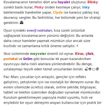
Kovalamacanın temelini dört ana
hayalet
oluşturur.
Blinky
sürekli baskı kurar,
Pinky
önden kesmeye çalışır,
Inky
beklenmedik hareketler yapar,
Clyde
ise kararsız yaklaş-kaç
davranışı sergiler. Bu farklılıklar, her bölümde yeni bir strateji
gerektirir. 👻
Oyun içindeki
enerji noktaları
, kısa süreli üstünlük
sağlayarak kovalamacanın yönünü değiştirir. Bu anlarda
daha cesur hamleler yapmak mümkün olur ancak süre
kısıtlıdır ve zamanlama kritik öneme sahiptir. ⚡
Skor sisteminde
meyveler
önemli rol oynar.
Kiraz
,
çilek
,
portakal
ve
üzüm
gibi bonuslar ek puan kazandırırken
oyuncuyu daha riskli alanlara yönlendirebilir. Bu denge,
ustalaşmayı teşvik eden temel unsurlardan biridir. 🍒🍓🍊🍇
Pac-Man; çocuklar için anlaşılır, gençler için refleks
geliştirici, yetişkinler için ise nostaljik bir deneyim sunar. Bu
evreni sitemizde ücretsiz olarak, online şekilde; bilgisayar,
tablet ve telefon üzerinden doğrudan oynamak mümkündür.
Kurulum gerektirmeyen yapısıyla mobil uyumlu, hızlı ve
erişilebilir bir oyun deneyimi arayan kullanıcılar için pratik bir