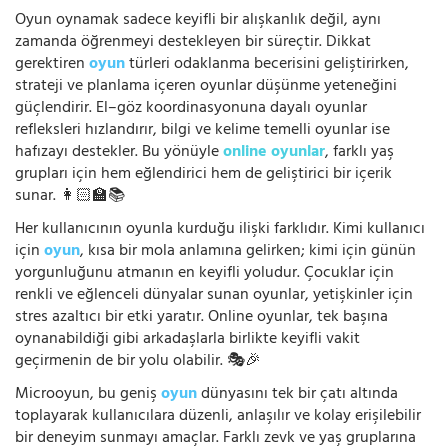
Oyun oynamak sadece keyifli bir alışkanlık değil, aynı
zamanda öğrenmeyi destekleyen bir süreçtir. Dikkat
gerektiren
oyun
türleri odaklanma becerisini geliştirirken,
strateji ve planlama içeren oyunlar düşünme yeteneğini
güçlendirir. El–göz koordinasyonuna dayalı oyunlar
refleksleri hızlandırır, bilgi ve kelime temelli oyunlar ise
hafızayı destekler. Bu yönüyle
online oyunlar
, farklı yaş
grupları için hem eğlendirici hem de geliştirici bir içerik
sunar. 👩🏻‍🏫📚
Her kullanıcının oyunla kurduğu ilişki farklıdır. Kimi kullanıcı
için
oyun
, kısa bir mola anlamına gelirken; kimi için günün
yorgunluğunu atmanın en keyifli yoludur. Çocuklar için
renkli ve eğlenceli dünyalar sunan oyunlar, yetişkinler için
stres azaltıcı bir etki yaratır. Online oyunlar, tek başına
oynanabildiği gibi arkadaşlarla birlikte keyifli vakit
geçirmenin de bir yolu olabilir. 🎭🎉
Microoyun, bu geniş
oyun
dünyasını tek bir çatı altında
toplayarak kullanıcılara düzenli, anlaşılır ve kolay erişilebilir
bir deneyim sunmayı amaçlar. Farklı zevk ve yaş gruplarına