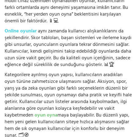
mobil cihaz üzerinden oynanabilen oyunlar, kullanıcıların
farklı ortamlarda aynı deneyimi yaşamasına imkân tanır. Bu
esneklik, “her yerden oyun oyna” beklentisini karşılayan
önemli bir faktördür. 📱💻
Online oyunlar
aynı zamanda kullanıcı alışkanlıklarını da
şekillendirir. Skor tabloları, başarı sistemleri ve ilerleme kaydı
gibi unsurlar, oyuncuların oyunlara tekrar dönmesini sağlar.
Kullanıcılar, kendi gelişimini takip edebildiği oyunlarda daha
uzun süre vakit geçirir. Bu da kaliteli oyun içeriğinin, sadece
eğlence değil süreklilik de sunduğunu gösterir. 📊🏆
Kategorilere ayrılmış oyun yapısı, kullanıcıların aradıkları
oyun türüne zahmetsizce ulaşmasını sağlar. Aksiyon, spor,
yarış ya da zeka oyunları gibi farklı seçeneklerin düzenli bir
şekilde sunulması, oyun oynamayı daha pratik ve keyifli hale
getirir. Kullanıcılar uzun listeler arasında kaybolmadan, ilgi
alanlarına göre oyunları kolayca keşfedebilir ve vakit
kaybetmeden
oyun oyna
maya başlayabilir. Bu düzenli yapı,
hem yeni gelen kullanıcıların siteye hızlıca alışmasını sağlar
hem de sık oynayan kullanıcılar için konforlu bir deneyim
sunar. 🗂️🧭