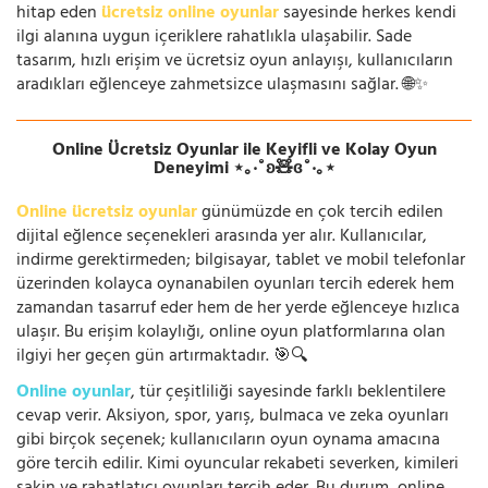
hitap eden
ücretsiz online oyunlar
sayesinde herkes kendi
ilgi alanına uygun içeriklere rahatlıkla ulaşabilir. Sade
tasarım, hızlı erişim ve ücretsiz oyun anlayışı, kullanıcıların
aradıkları eğlenceye zahmetsizce ulaşmasını sağlar. 🌐✨
Online Ücretsiz Oyunlar ile Keyifli ve Kolay Oyun
Deneyimi ⋆｡‧˚ʚ🧸ɞ˚‧｡⋆
Online ücretsiz oyunlar
günümüzde en çok tercih edilen
dijital eğlence seçenekleri arasında yer alır. Kullanıcılar,
indirme gerektirmeden; bilgisayar, tablet ve mobil telefonlar
üzerinden kolayca oynanabilen oyunları tercih ederek hem
zamandan tasarruf eder hem de her yerde eğlenceye hızlıca
ulaşır. Bu erişim kolaylığı, online oyun platformlarına olan
ilgiyi her geçen gün artırmaktadır. 🎯🔍
Online oyunlar
, tür çeşitliliği sayesinde farklı beklentilere
cevap verir. Aksiyon, spor, yarış, bulmaca ve zeka oyunları
gibi birçok seçenek; kullanıcıların oyun oynama amacına
göre tercih edilir. Kimi oyuncular rekabeti severken, kimileri