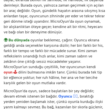
başlar; ekranda beliren ilk sahnede, ilk hamlede, ilk başarıda
derinleşir. Burada oyun, yalnızca zaman geçirmek için açılan
bir araç değildir. Oyun, gündelik hayatın arasına sıkışmış kısa
anlardan taşar, oyuncunun zihninde yer eder ve tekrar tekrar
geri dönme isteği uyandırır. MicroOyun’da oyun oynamak,
bir alışkanlıktan öteye geçer; kendine ait bir ritmi, heyecanı
ve bağı olan bir deneyime dönüşür.
🌍 Bu dünyada
oyunlar beklemez, çağırır. Oyuncu ekrana
geldiği anda seçenekler karşısına dizilir; her biri farklı bir his,
farklı bir tempo ve farklı bir mücadele sunar. Kimi zaman
reflekslerin sınandığı hızlı anlar, kimi zaman sabrın ve
zekânın öne çıktığı sessiz mücadeleler yaşanır.
MicroOyun’un sunduğu çeşitlilik, her oyuncunun kendi
oyun 🕹️
dilini bulmasına imkân tanır. Çünkü burada tek tip
bir eğlence yoktur; her ruh hâline, her ana ve her tercihe
karşılık gelen bir oyun mutlaka vardır.
MicroOyun’da oyun, sadece başlatılan bir şey değildir;
devam etmek istenen bir bağdır.
Oyuncu 🧍‍♂️
, bıraktığı
yerden yeniden başlamak ister, çünkü oyunla kurduğu ilişki
yarım kalmayı sevmez. Bu bağ, kazanılan bir skorla güçlenir,