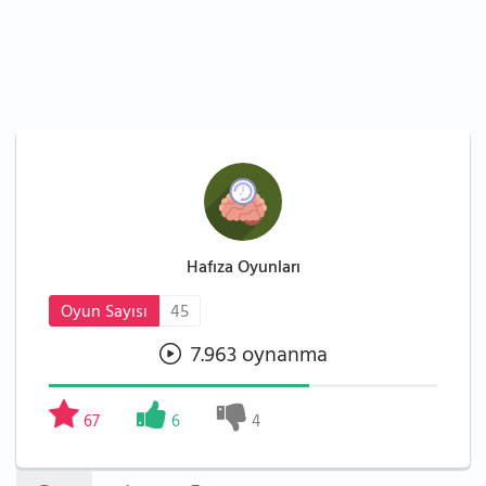
Hafıza Oyunları
Oyun Sayısı
45
7.963 oynanma
67
6
4