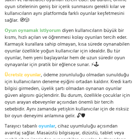
sakin ve rahatlatıcı oyunları tercih eder. Bu durum, online
oyun sitelerinin geniş bir içerik sunmasını gerekli kılar ve
kullanıcıların aynı platformda farklı oyunlar keşfetmesini
sağlar. 🧭🎲
Oyun oynamak istiyorum
diyen kullanıcıların büyük bir
kısmı, hızlı açılan ve öğrenmesi kolay oyunları tercih eder.
Karmaşık kurallara sahip olmayan, kısa sürede oynanabilen
oyunlar özellikle yoğun kullanıcılar için idealdir. Bu tür
oyunlar, hem yeni başlayanlar hem de uzun süredir oyun
oynayanlar için pratik bir eğlence sunar. ⚡🕹️
Ücretsiz oyunlar
, ödeme zorunluluğu olmadan sunulduğu
için kullanıcıların deneme eşiğini ortadan kaldırır. Kredi kartı
bilgisi girmeden, üyelik şartı olmadan oynanan oyunlar
güven algısını güçlendirir. Bu durum, özellikle çocuklar için
oyun arayan ebeveynler açısından önemli bir tercih
sebebidir. Aynı zamanda yetişkin kullanıcılar için de risksiz
bir oyun deneyimi anlamına gelir. 🔓🛡️
Tarayıcı tabanlı
oyunlar
, cihaz uyumluluğu açısından
avantaj sağlar. Masaüstü bilgisayar, dizüstü, tablet veya