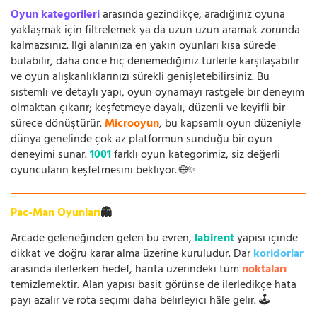
Oyun kategorileri
arasında gezindikçe, aradığınız oyuna
yaklaşmak için filtrelemek ya da uzun uzun aramak zorunda
kalmazsınız. İlgi alanınıza en yakın oyunları kısa sürede
bulabilir, daha önce hiç denemediğiniz türlerle karşılaşabilir
ve oyun alışkanlıklarınızı sürekli genişletebilirsiniz. Bu
sistemli ve detaylı yapı, oyun oynamayı rastgele bir deneyim
olmaktan çıkarır; keşfetmeye dayalı, düzenli ve keyifli bir
sürece dönüştürür.
Microoyun
, bu kapsamlı oyun düzeniyle
dünya genelinde çok az platformun sunduğu bir oyun
deneyimi sunar.
1001
farklı oyun kategorimiz, siz değerli
oyuncuların keşfetmesini bekliyor. 🌐✨
Pac-Man Oyunları
👻
Arcade geleneğinden gelen bu evren,
labirent
yapısı içinde
dikkat ve doğru karar alma üzerine kuruludur. Dar
koridorlar
arasında ilerlerken hedef, harita üzerindeki tüm
noktaları
temizlemektir. Alan yapısı basit görünse de ilerledikçe hata
payı azalır ve rota seçimi daha belirleyici hâle gelir. 🕹️