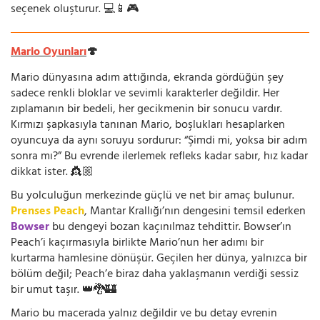
seçenek oluşturur. 💻📱🎮
Mario Oyunları
🍄
Mario dünyasına adım attığında, ekranda gördüğün şey
sadece renkli bloklar ve sevimli karakterler değildir. Her
zıplamanın bir bedeli, her gecikmenin bir sonucu vardır.
Kırmızı şapkasıyla tanınan Mario, boşlukları hesaplarken
oyuncuya da aynı soruyu sordurur: “Şimdi mi, yoksa bir adım
sonra mı?” Bu evrende ilerlemek refleks kadar sabır, hız kadar
dikkat ister. 👸🏼
Bu yolculuğun merkezinde güçlü ve net bir amaç bulunur.
Prenses Peach
, Mantar Krallığı’nın dengesini temsil ederken
Bowser
bu dengeyi bozan kaçınılmaz tehdittir. Bowser’ın
Peach’i kaçırmasıyla birlikte Mario’nun her adımı bir
kurtarma hamlesine dönüşür. Geçilen her dünya, yalnızca bir
bölüm değil; Peach’e biraz daha yaklaşmanın verdiği sessiz
bir umut taşır. 👑🐉🏰
Mario bu macerada yalnız değildir ve bu detay evrenin