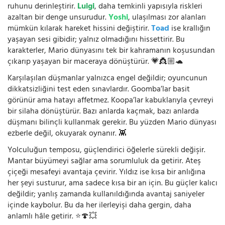
ruhunu derinleştirir.
Luigi
, daha temkinli yapısıyla riskleri
azaltan bir denge unsurudur.
Yoshi
, ulaşılması zor alanları
mümkün kılarak hareket hissini değiştirir.
Toad
ise krallığın
yaşayan sesi gibidir; yalnız olmadığını hissettirir. Bu
karakterler, Mario dünyasını tek bir kahramanın koşusundan
çıkarıp yaşayan bir maceraya dönüştürür. 💗👸🏼🐢
Karşılaşılan düşmanlar yalnızca engel değildir; oyuncunun
dikkatsizliğini test eden sınavlardır. Goomba’lar basit
görünür ama hatayı affetmez. Koopa’lar kabuklarıyla çevreyi
bir silaha dönüştürür. Bazı anlarda kaçmak, bazı anlarda
düşmanı bilinçli kullanmak gerekir. Bu yüzden Mario dünyası
ezberle değil, okuyarak oynanır. 👾
Yolculuğun temposu, güçlendirici öğelerle sürekli değişir.
Mantar büyümeyi sağlar ama sorumluluk da getirir. Ateş
çiçeği mesafeyi avantaja çevirir. Yıldız ise kısa bir anlığına
her şeyi susturur, ama sadece kısa bir an için. Bu güçler kalıcı
değildir; yanlış zamanda kullanıldığında avantaj saniyeler
içinde kaybolur. Bu da her ilerleyişi daha gergin, daha
anlamlı hâle getirir. ⭐🍄💥