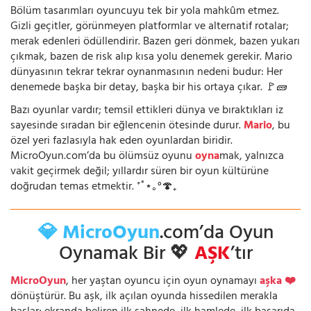
Bölüm tasarımları oyuncuyu tek bir yola mahkûm etmez.
Gizli geçitler, görünmeyen platformlar ve alternatif rotalar;
merak edenleri ödüllendirir. Bazen geri dönmek, bazen yukarı
çıkmak, bazen de risk alıp kısa yolu denemek gerekir. Mario
dünyasının tekrar tekrar oynanmasının nedeni budur: Her
denemede başka bir detay, başka bir his ortaya çıkar. 🚩🧱
Bazı oyunlar vardır; temsil ettikleri dünya ve bıraktıkları iz
sayesinde sıradan bir eğlencenin ötesinde durur.
Mario
, bu
özel yeri fazlasıyla hak eden oyunlardan biridir.
MicroOyun.com’da bu ölümsüz oyunu
oyna
mak, yalnızca
vakit geçirmek değil; yıllardır süren bir oyun kültürüne
doğrudan temas etmektir. ⁺˚⋆｡°🍄₊
💎 MicroOyun
.com’da Oyun
Oynamak Bir 💖
AŞK
’tır
MicroOyun
, her yaştan oyuncu için oyun oynamayı
aşka ❤️
dönüştürür. Bu aşk, ilk açılan oyunda hissedilen merakla