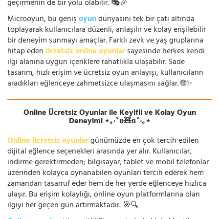
geçirmenin de bir yolu olabilir. 🎭🎉
Microoyun, bu geniş
oyun
dünyasını tek bir çatı altında
toplayarak kullanıcılara düzenli, anlaşılır ve kolay erişilebilir
bir deneyim sunmayı amaçlar. Farklı zevk ve yaş gruplarına
hitap eden
ücretsiz online oyunlar
sayesinde herkes kendi
ilgi alanına uygun içeriklere rahatlıkla ulaşabilir. Sade
tasarım, hızlı erişim ve ücretsiz oyun anlayışı, kullanıcıların
aradıkları eğlenceye zahmetsizce ulaşmasını sağlar. 🌐✨
Online Ücretsiz Oyunlar ile Keyifli ve Kolay Oyun
Deneyimi ⋆｡‧˚ʚ🧸ɞ˚‧｡⋆
Online ücretsiz oyunlar
günümüzde en çok tercih edilen
dijital eğlence seçenekleri arasında yer alır. Kullanıcılar,
indirme gerektirmeden; bilgisayar, tablet ve mobil telefonlar
üzerinden kolayca oynanabilen oyunları tercih ederek hem
zamandan tasarruf eder hem de her yerde eğlenceye hızlıca
ulaşır. Bu erişim kolaylığı, online oyun platformlarına olan
ilgiyi her geçen gün artırmaktadır. 🎯🔍