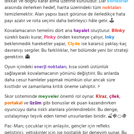
dikkat ve doğru karar alma üzerine kuruludur. Dar
koridorlar
arasında ilerlerken hedef, harita üzerindeki tüm
noktaları
temizlemektir. Alan yapısı basit görünse de ilerledikçe hata
payı azalır ve rota seçimi daha belirleyici hâle gelir. 🕹️
Kovalamacanın temelini dört ana
hayalet
oluşturur.
Blinky
sürekli baskı kurar,
Pinky
önden kesmeye çalışır,
Inky
beklenmedik hareketler yapar,
Clyde
ise kararsız yaklaş-kaç
davranışı sergiler. Bu farklılıklar, her bölümde yeni bir strateji
gerektirir. 👻
Oyun içindeki
enerji noktaları
, kısa süreli üstünlük
sağlayarak kovalamacanın yönünü değiştirir. Bu anlarda
daha cesur hamleler yapmak mümkün olur ancak süre
kısıtlıdır ve zamanlama kritik öneme sahiptir. ⚡
Skor sisteminde
meyveler
önemli rol oynar.
Kiraz
,
çilek
,
portakal
ve
üzüm
gibi bonuslar ek puan kazandırırken
oyuncuyu daha riskli alanlara yönlendirebilir. Bu denge,
ustalaşmayı teşvik eden temel unsurlardan biridir. 🍒🍓🍊🍇
Pac-Man; çocuklar için anlaşılır, gençler için refleks
geliştirici, yetişkinler için ise nostaljik bir deneyim sunar. Bu