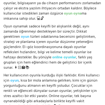
oyunlar, bilgisayarın ya da cihazın performansını zorlamadan
çalışır ve ekstra yazılım ihtiyacını ortadan kaldırır. Böylece
kullanıcılar istedikleri zaman özgürce
oyun oyna
ma
imkanına sahip olur. 💻🔓
Oyun oynamak sadece keyifli bir alışkanlık değil, aynı
zamanda öğrenmeyi destekleyen bir süreçtir. Dikkat
gerektiren
oyun
türleri odaklanma becerisini geliştirirken,
strateji ve planlama içeren oyunlar düşünme yeteneğini
güçlendirir. El–göz koordinasyonuna dayalı oyunlar
refleksleri hızlandırır, bilgi ve kelime temelli oyunlar ise
hafızayı destekler. Bu yönüyle
online oyunlar
, farklı yaş
grupları için hem eğlendirici hem de geliştirici bir içerik
sunar. 👩🏻‍🏫📚
Her kullanıcının oyunla kurduğu ilişki farklıdır. Kimi kullanıcı
için
oyun
, kısa bir mola anlamına gelirken; kimi için günün
yorgunluğunu atmanın en keyifli yoludur. Çocuklar için
renkli ve eğlenceli dünyalar sunan oyunlar, yetişkinler için
stres azaltıcı bir etki yaratır. Online oyunlar, tek başına
oynanabildiği gibi arkadaşlarla birlikte keyifli vakit