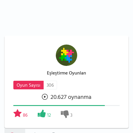
Eşleştirme Oyunları
Oyun Sayısı
306
20.627 oynanma
86
12
3