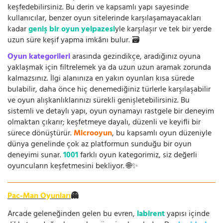
keşfedebilirsiniz. Bu derin ve kapsamlı yapı sayesinde
kullanıcılar, benzer oyun sitelerinde karşılaşamayacakları
kadar
geniş bir oyun yelpazesi
yle karşılaşır ve tek bir yerde
uzun süre keşif yapma imkânı bulur. 🗃️
Oyun kategorileri
arasında gezindikçe, aradığınız oyuna
yaklaşmak için filtrelemek ya da uzun uzun aramak zorunda
kalmazsınız. İlgi alanınıza en yakın oyunları kısa sürede
bulabilir, daha önce hiç denemediğiniz türlerle karşılaşabilir
ve oyun alışkanlıklarınızı sürekli genişletebilirsiniz. Bu
sistemli ve detaylı yapı, oyun oynamayı rastgele bir deneyim
olmaktan çıkarır; keşfetmeye dayalı, düzenli ve keyifli bir
sürece dönüştürür.
Microoyun
, bu kapsamlı oyun düzeniyle
dünya genelinde çok az platformun sunduğu bir oyun
deneyimi sunar.
1001
farklı oyun kategorimiz, siz değerli
oyuncuların keşfetmesini bekliyor. 🌐✨
Pac-Man Oyunları
👻
Arcade geleneğinden gelen bu evren,
labirent
yapısı içinde