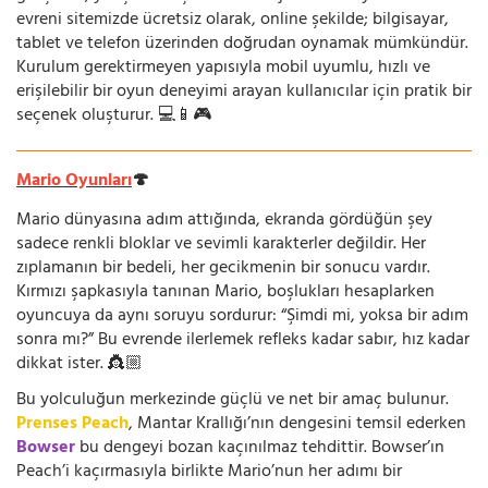
evreni sitemizde ücretsiz olarak, online şekilde; bilgisayar,
tablet ve telefon üzerinden doğrudan oynamak mümkündür.
Kurulum gerektirmeyen yapısıyla mobil uyumlu, hızlı ve
erişilebilir bir oyun deneyimi arayan kullanıcılar için pratik bir
seçenek oluşturur. 💻📱🎮
Mario Oyunları
🍄
Mario dünyasına adım attığında, ekranda gördüğün şey
sadece renkli bloklar ve sevimli karakterler değildir. Her
zıplamanın bir bedeli, her gecikmenin bir sonucu vardır.
Kırmızı şapkasıyla tanınan Mario, boşlukları hesaplarken
oyuncuya da aynı soruyu sordurur: “Şimdi mi, yoksa bir adım
sonra mı?” Bu evrende ilerlemek refleks kadar sabır, hız kadar
dikkat ister. 👸🏼
Bu yolculuğun merkezinde güçlü ve net bir amaç bulunur.
Prenses Peach
, Mantar Krallığı’nın dengesini temsil ederken
Bowser
bu dengeyi bozan kaçınılmaz tehdittir. Bowser’ın
Peach’i kaçırmasıyla birlikte Mario’nun her adımı bir