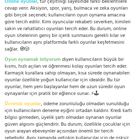
Online oyunlar
, tür çeşitliliği sayesinde farklı beklentilere
cevap verir. Aksiyon, spor, yarış, bulmaca ve zeka oyunları
gibi birçok seçenek; kullanıcıların oyun oynama amacına
göre tercih edilir. Kimi oyuncular rekabeti severken, kimileri
sakin ve rahatlatıcı oyunları tercih eder. Bu durum, online
oyun sitelerinin geniş bir içerik sunmasını gerekli kılar ve
kullanıcıların aynı platformda farklı oyunlar keşfetmesini
sağlar. 🧭🎲
Oyun oynamak istiyorum
diyen kullanıcıların büyük bir
kısmı, hızlı açılan ve öğrenmesi kolay oyunları tercih eder.
Karmaşık kurallara sahip olmayan, kısa sürede oynanabilen
oyunlar özellikle yoğun kullanıcılar için idealdir. Bu tür
oyunlar, hem yeni başlayanlar hem de uzun süredir oyun
oynayanlar için pratik bir eğlence sunar. ⚡🕹️
Ücretsiz oyunlar
, ödeme zorunluluğu olmadan sunulduğu
için kullanıcıların deneme eşiğini ortadan kaldırır. Kredi kartı
bilgisi girmeden, üyelik şartı olmadan oynanan oyunlar
güven algısını güçlendirir. Bu durum, özellikle çocuklar için
oyun arayan ebeveynler açısından önemli bir tercih
sebebidir. Aynı zamanda yetişkin kullanıcılar için de risksiz