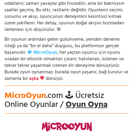
odaklanır; zaman yavaşlar gibi hissedilir, ama bir bakmışsın
saatler geçmiş. Bu etki, rastlantı değildir. Oyunların seçimi,
sunumu ve akışı, oyuncunun deneyimini kesintisiz kılmak
üzere şekillenir. Her detay, oyunun doğal akışını bozmadan
ilerlemesi için düşünülür. 🎯
Bir oyunun ardından gelen gülümseme, yeniden deneme
isteği ya da “bir el daha” duygusu, bu platformun gerçek
başarısıdır.
💎 MicroOyun
, her yaştan oyuncu için oyunu
sıradan bir etkinlik olmaktan çıkarır; hatırlanan, özlenen ve
tekrar tekrar yaşanmak istenen bir deneyime dönüştürür.
Burada oyun oynanmaz; burada oyun yaşanır, bağ kurulur ve
zamanla bir
aşka 💖
dönüşür.
MicroOyun
.com 🕹️ Ücretsiz
Online Oyunlar /
Oyun Oyna