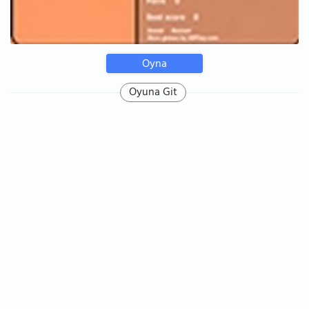
Oyna
Oyuna Git