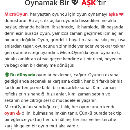
Oynamak Bir 💖
AŞK
’tır
MicroOyun
, her yaştan oyuncu için oyun oynamayı
aşka ❤️
dönüştürür. Bu aşk, ilk açılan oyunda hissedilen merakla
başlar; ekranda beliren ilk sahnede, ilk hamlede, ilk başarıda
derinleşir. Burada oyun, yalnızca zaman geçirmek için açılan
bir araç değildir. Oyun, gündelik hayatın arasına sıkışmış kısa
anlardan taşar, oyuncunun zihninde yer eder ve tekrar tekrar
geri dönme isteği uyandırır. MicroOyun’da oyun oynamak,
bir alışkanlıktan öteye geçer; kendine ait bir ritmi, heyecanı
ve bağı olan bir deneyime dönüşür.
🌍 Bu dünyada
oyunlar beklemez, çağırır. Oyuncu ekrana
geldiği anda seçenekler karşısına dizilir; her biri farklı bir his,
farklı bir tempo ve farklı bir mücadele sunar. Kimi zaman
reflekslerin sınandığı hızlı anlar, kimi zaman sabrın ve
zekânın öne çıktığı sessiz mücadeleler yaşanır.
MicroOyun’un sunduğu çeşitlilik, her oyuncunun kendi
oyun 🕹️
dilini bulmasına imkân tanır. Çünkü burada tek tip
bir eğlence yoktur; her ruh hâline, her ana ve her tercihe
karşılık gelen bir oyun mutlaka vardır.