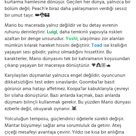
kurtarma hamlesine dönüşür. Geçilen her dünya, yalnızca bir
bölüm değil; Peach’e biraz daha yaklaşmanın verdiği sessiz
bir umut taşır. 👑🐉🏰
Mario bu macerada yalnız değildir ve bu detay evrenin
ruhunu derinleştirir.
Luigi
, daha temkinli yapısıyla riskleri
azaltan bir denge unsurudur.
Yoshi
, ulaşılması zor alanları
mümkün kılarak hareket hissini değiştirir.
Toad
ise krallığın
yaşayan sesi gibidir; yalnız olmadığını hissettirir. Bu
karakterler, Mario dünyasını tek bir kahramanın koşusundan
çıkarıp yaşayan bir maceraya dönüştürür. 💗👸🏼🐢
Karşılaşılan düşmanlar yalnızca engel değildir; oyuncunun
dikkatsizliğini test eden sınavlardır. Goomba’lar basit
görünür ama hatayı affetmez. Koopa’lar kabuklarıyla çevreyi
bir silaha dönüştürür. Bazı anlarda kaçmak, bazı anlarda
düşmanı bilinçli kullanmak gerekir. Bu yüzden Mario dünyası
ezberle değil, okuyarak oynanır. 👾
Yolculuğun temposu, güçlendirici öğelerle sürekli değişir.
Mantar büyümeyi sağlar ama sorumluluk da getirir. Ateş
çiçeği mesafeyi avantaja çevirir. Yıldız ise kısa bir anlığına