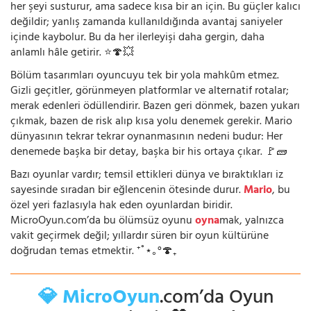
her şeyi susturur, ama sadece kısa bir an için. Bu güçler kalıcı
değildir; yanlış zamanda kullanıldığında avantaj saniyeler
içinde kaybolur. Bu da her ilerleyişi daha gergin, daha
anlamlı hâle getirir. ⭐🍄💥
Bölüm tasarımları oyuncuyu tek bir yola mahkûm etmez.
Gizli geçitler, görünmeyen platformlar ve alternatif rotalar;
merak edenleri ödüllendirir. Bazen geri dönmek, bazen yukarı
çıkmak, bazen de risk alıp kısa yolu denemek gerekir. Mario
dünyasının tekrar tekrar oynanmasının nedeni budur: Her
denemede başka bir detay, başka bir his ortaya çıkar. 🚩🧱
Bazı oyunlar vardır; temsil ettikleri dünya ve bıraktıkları iz
sayesinde sıradan bir eğlencenin ötesinde durur.
Mario
, bu
özel yeri fazlasıyla hak eden oyunlardan biridir.
MicroOyun.com’da bu ölümsüz oyunu
oyna
mak, yalnızca
vakit geçirmek değil; yıllardır süren bir oyun kültürüne
doğrudan temas etmektir. ⁺˚⋆｡°🍄₊
💎 MicroOyun
.com’da Oyun