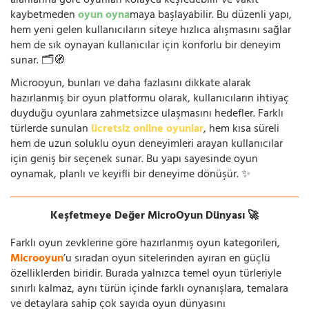
alanlarına göre oyunları kolayca keşfedebilir ve vakit
kaybetmeden
oyun oyna
maya başlayabilir. Bu düzenli yapı,
hem yeni gelen kullanıcıların siteye hızlıca alışmasını sağlar
hem de sık oynayan kullanıcılar için konforlu bir deneyim
sunar. 🗂️🧭
Microoyun, bunları ve daha fazlasını dikkate alarak
hazırlanmış bir oyun platformu olarak, kullanıcıların ihtiyaç
duyduğu oyunlara zahmetsizce ulaşmasını hedefler. Farklı
türlerde sunulan
ücretsiz online oyunlar
, hem kısa süreli
hem de uzun soluklu oyun deneyimleri arayan kullanıcılar
için geniş bir seçenek sunar. Bu yapı sayesinde oyun
oynamak, planlı ve keyifli bir deneyime dönüşür. ✨
Keşfetmeye Değer MicroOyun Dünyası 🚀
Farklı oyun zevklerine göre hazırlanmış oyun kategorileri,
Microoyun
’u sıradan oyun sitelerinden ayıran en güçlü
özelliklerden biridir. Burada yalnızca temel oyun türleriyle
sınırlı kalmaz, aynı türün içinde farklı oynanışlara, temalara
ve detaylara sahip çok sayıda oyun dünyasını