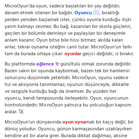
MicroOyun’da oyun, sadece başlatılan bir şey değildir;
devam etmek istenen bir bağdır.
Oyuncu 🧍‍♂️
, bıraktığı
yerden yeniden başlamak ister, çünkü oyunla kurduğu ilişki
yarım kalmayı sevmez. Bu bağ, kazanılan bir skorla güçlenir,
geçilen bir bölümle derinleşir ve paylaşılan bir deneyimle
anlam kazanır. Oyun bitse bile hissi bitmez; akılda kalan
anlar, tekrar oynama isteğini canlı tutar. MicroOyun’un farkı
tam da burada ortaya çıkar:
oyunlar
geçici değildir, iz bırakır.
Bu platformda
eğlence ✨
gürültülü olmak zorunda değildir.
Bazen sakin bir oyunda kaybolmak, bazen tek bir hamlenin
sonucunu düşünmek yeterlidir. MicroOyun, oyunu sadece
hız ve aksiyonla tanımlamaz; oyunun düşünceyle, dikkatle
ve sezgiyle kurduğu bağı da önemser. Bu yüzden her
oyuncu, kendi temposunda ilerleyebilir. Oyun, oyuncunun
kontrolündedir; MicroOyun yalnızca bu yolculuğun kapısını
aralar. 🚀
MicroOyun’un dünyasında
oyun oyna
mak bir kaçış değil, bir
dönüş yoludur. Oyuncu, günün karmaşasından uzaklaşırken
kendine ait bir alana girer. Burada dikkat dağılmaz, aksine