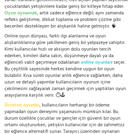
sunar. Kurulum gerektirmeden, hızlı açılan yapıları sayesinde
çocuklardan yetişkinlere kadar geniş bir kitleye hitap eder.
Oyun oynamak
, artık sadece eğlence değil; aynı zamanda
refleks geliştirme, dikkat toplama ve problem çözme gibi
becerileri destekleyen bir alışkanlık haline gelmiştir. 🧠
Online oyun dünyası, farklı ilgi alanlarına ve oyun
alışkanlıklarına göre şekillenen geniş bir yelpazeye sahiptir.
Kimi kullanıcılar hızlı ve aksiyon dolu oyunları tercih
ederken, kimileri daha sakin, düşünmeye dayalı ya da
eğlenceli vakit geçirmeye odaklanan
online oyunlar
ı seçer.
Bu çeşitlilik sayesinde herkes kendine uygun bir oyun
bulabilir. Kısa süreli oyunlar anlık eğlence sağlarken, daha
uzun ve detaylı yapımlar kullanıcıların oyunun içine
çekilmesini sağlayarak zaman geçirmek için yaptıkları oyun
arayışlarına karşılık verir. ⏱️🕹️
Ücretsiz oyunlar
, kullanıcıların herhangi bir ödeme
yapmadan oyun deneyimi yaşamasını mümkün kılar. Bu
durum özellikle çocuklar ve gençler için güvenli bir oyun
ortamı oluştururken, yetişkin kullanıcılar için de zahmetsiz
bir eğlence alternatifi sunar. Tarayıcı üzerinden oynanan