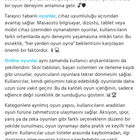
bir oyun deneyimi anlamına gelir. 🔓🛡️
Tarayıcı tabanlı
oyunlar
, cihaz uyumluluğu açısından
avantaj sağlar. Masaüstü bilgisayar, dizüstü, tablet veya
mobil cihaz üzerinden oynanabilen oyunlar, kullanıcıların
farklı ortamlarda aynı deneyimi yaşamasına imkân tanır. Bu
esneklik, “her yerden oyun oyna” beklentisini karşılayan
önemli bir faktördür. 📱💻
Online oyunlar
aynı zamanda kullanıcı alışkanlıklarını da
şekillendirir. Skor tabloları, başarı sistemleri ve ilerleme kaydı
gibi unsurlar, oyuncuların oyunlara tekrar dönmesini sağlar.
Kullanıcılar, kendi gelişimini takip edebildiği oyunlarda daha
uzun süre vakit geçirir. Bu da kaliteli oyun içeriğinin, sadece
eğlence değil süreklilik de sunduğunu gösterir. 📊🏆
Kategorilere ayrılmış oyun yapısı, kullanıcıların aradıkları
oyun türüne zahmetsizce ulaşmasını sağlar. Aksiyon, spor,
yarış ya da zeka oyunları gibi farklı seçeneklerin düzenli bir
şekilde sunulması, oyun oynamayı daha pratik ve keyifli hale
getirir. Kullanıcılar uzun listeler arasında kaybolmadan, ilgi