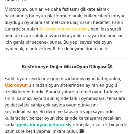
Microoyun, bunları ve daha fazlasını dikkate alarak
hazırlanmış bir oyun platformu olarak, kullanıcıların ihtiyaç
duyduğu oyunlara zahmetsizce ulaşmasını hedefler. Farklı
türlerde sunulan
ücretsiz online oyunlar
, hem kısa süreli
hem de uzun soluklu oyun deneyimleri arayan kullanıcılar
için geniş bir seçenek sunar. Bu yapı sayesinde oyun
oynamak, planlı ve keyifli bir deneyime dönüşür. ✨
Keşfetmeye Değer MicroOyun Dünyası 🚀
Farklı oyun zevklerine göre hazırlanmış oyun kategorileri,
Microoyun
’u sıradan oyun sitelerinden ayıran en güçlü
özelliklerden biridir. Burada yalnızca temel oyun türleriyle
sınırlı kalmaz, aynı türün içinde farklı oynanışlara, temalara
ve detaylara sahip çok sayıda oyun dünyasını
keşfedebilirsiniz. Bu derin ve kapsamlı yapı sayesinde
kullanıcılar, benzer oyun sitelerinde karşılaşamayacakları
kadar
geniş bir oyun yelpazesi
yle karşılaşır ve tek bir yerde
uzun süre keşif yapma imkânı bulur. 🗃️