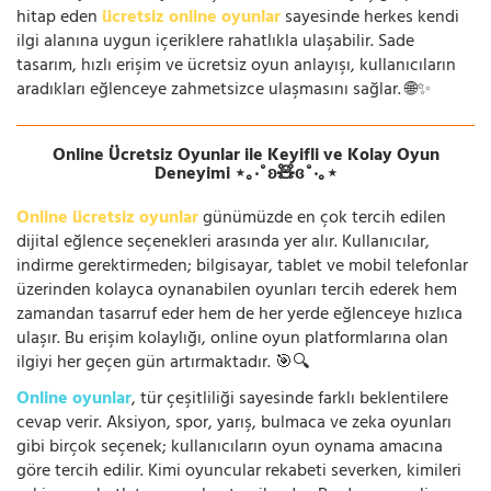
hitap eden
ücretsiz online oyunlar
sayesinde herkes kendi
ilgi alanına uygun içeriklere rahatlıkla ulaşabilir. Sade
tasarım, hızlı erişim ve ücretsiz oyun anlayışı, kullanıcıların
aradıkları eğlenceye zahmetsizce ulaşmasını sağlar. 🌐✨
Online Ücretsiz Oyunlar ile Keyifli ve Kolay Oyun
Deneyimi ⋆｡‧˚ʚ🧸ɞ˚‧｡⋆
Online ücretsiz oyunlar
günümüzde en çok tercih edilen
dijital eğlence seçenekleri arasında yer alır. Kullanıcılar,
indirme gerektirmeden; bilgisayar, tablet ve mobil telefonlar
üzerinden kolayca oynanabilen oyunları tercih ederek hem
zamandan tasarruf eder hem de her yerde eğlenceye hızlıca
ulaşır. Bu erişim kolaylığı, online oyun platformlarına olan
ilgiyi her geçen gün artırmaktadır. 🎯🔍
Online oyunlar
, tür çeşitliliği sayesinde farklı beklentilere
cevap verir. Aksiyon, spor, yarış, bulmaca ve zeka oyunları
gibi birçok seçenek; kullanıcıların oyun oynama amacına
göre tercih edilir. Kimi oyuncular rekabeti severken, kimileri