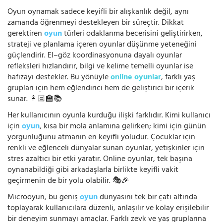
Oyun oynamak sadece keyifli bir alışkanlık değil, aynı
zamanda öğrenmeyi destekleyen bir süreçtir. Dikkat
gerektiren
oyun
türleri odaklanma becerisini geliştirirken,
strateji ve planlama içeren oyunlar düşünme yeteneğini
güçlendirir. El–göz koordinasyonuna dayalı oyunlar
refleksleri hızlandırır, bilgi ve kelime temelli oyunlar ise
hafızayı destekler. Bu yönüyle
online oyunlar
, farklı yaş
grupları için hem eğlendirici hem de geliştirici bir içerik
sunar. 👩🏻‍🏫📚
Her kullanıcının oyunla kurduğu ilişki farklıdır. Kimi kullanıcı
için
oyun
, kısa bir mola anlamına gelirken; kimi için günün
yorgunluğunu atmanın en keyifli yoludur. Çocuklar için
renkli ve eğlenceli dünyalar sunan oyunlar, yetişkinler için
stres azaltıcı bir etki yaratır. Online oyunlar, tek başına
oynanabildiği gibi arkadaşlarla birlikte keyifli vakit
geçirmenin de bir yolu olabilir. 🎭🎉
Microoyun, bu geniş
oyun
dünyasını tek bir çatı altında
toplayarak kullanıcılara düzenli, anlaşılır ve kolay erişilebilir
bir deneyim sunmayı amaçlar. Farklı zevk ve yaş gruplarına