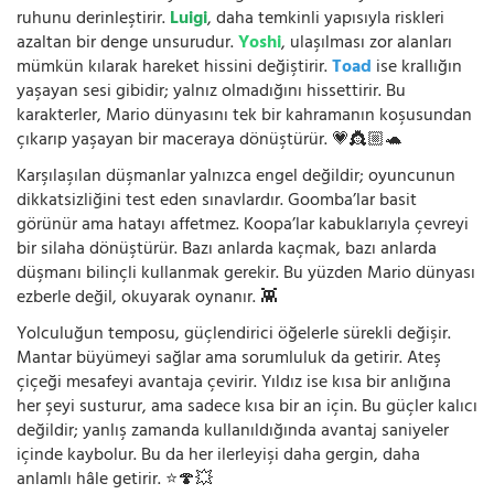
ruhunu derinleştirir.
Luigi
, daha temkinli yapısıyla riskleri
azaltan bir denge unsurudur.
Yoshi
, ulaşılması zor alanları
mümkün kılarak hareket hissini değiştirir.
Toad
ise krallığın
yaşayan sesi gibidir; yalnız olmadığını hissettirir. Bu
karakterler, Mario dünyasını tek bir kahramanın koşusundan
çıkarıp yaşayan bir maceraya dönüştürür. 💗👸🏼🐢
Karşılaşılan düşmanlar yalnızca engel değildir; oyuncunun
dikkatsizliğini test eden sınavlardır. Goomba’lar basit
görünür ama hatayı affetmez. Koopa’lar kabuklarıyla çevreyi
bir silaha dönüştürür. Bazı anlarda kaçmak, bazı anlarda
düşmanı bilinçli kullanmak gerekir. Bu yüzden Mario dünyası
ezberle değil, okuyarak oynanır. 👾
Yolculuğun temposu, güçlendirici öğelerle sürekli değişir.
Mantar büyümeyi sağlar ama sorumluluk da getirir. Ateş
çiçeği mesafeyi avantaja çevirir. Yıldız ise kısa bir anlığına
her şeyi susturur, ama sadece kısa bir an için. Bu güçler kalıcı
değildir; yanlış zamanda kullanıldığında avantaj saniyeler
içinde kaybolur. Bu da her ilerleyişi daha gergin, daha
anlamlı hâle getirir. ⭐🍄💥