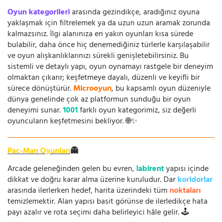
Oyun kategorileri
arasında gezindikçe, aradığınız oyuna
yaklaşmak için filtrelemek ya da uzun uzun aramak zorunda
kalmazsınız. İlgi alanınıza en yakın oyunları kısa sürede
bulabilir, daha önce hiç denemediğiniz türlerle karşılaşabilir
ve oyun alışkanlıklarınızı sürekli genişletebilirsiniz. Bu
sistemli ve detaylı yapı, oyun oynamayı rastgele bir deneyim
olmaktan çıkarır; keşfetmeye dayalı, düzenli ve keyifli bir
sürece dönüştürür.
Microoyun
, bu kapsamlı oyun düzeniyle
dünya genelinde çok az platformun sunduğu bir oyun
deneyimi sunar.
1001
farklı oyun kategorimiz, siz değerli
oyuncuların keşfetmesini bekliyor. 🌐✨
Pac-Man Oyunları
👻
Arcade geleneğinden gelen bu evren,
labirent
yapısı içinde
dikkat ve doğru karar alma üzerine kuruludur. Dar
koridorlar
arasında ilerlerken hedef, harita üzerindeki tüm
noktaları
temizlemektir. Alan yapısı basit görünse de ilerledikçe hata
payı azalır ve rota seçimi daha belirleyici hâle gelir. 🕹️