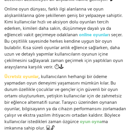
Online oyun dünyası, farklı ilgi alanlarına ve oyun
alışkanlıklarına göre şekillenen geniş bir yelpazeye sahiptir.
Kimi kullanıcılar hızlı ve aksiyon dolu oyunları tercih
ederken, kimileri daha sakin, düşünmeye dayalı ya da
eğlenceli vakit geçirmeye odaklanan
online oyunlar
ı seçer.
Bu çeşitlilik sayesinde herkes kendine uygun bir oyun
bulabilir. Kısa süreli oyunlar anlık eğlence sağlarken, daha
uzun ve detaylı yapımlar kullanıcıların oyunun içine
çekilmesini sağlayarak zaman geçirmek için yaptıkları oyun
arayışlarına karşılık verir. ⏱️🕹️
Ücretsiz oyunlar
, kullanıcıların herhangi bir ödeme
yapmadan oyun deneyimi yaşamasını mümkün kılar. Bu
durum özellikle çocuklar ve gençler için güvenli bir oyun
ortamı oluştururken, yetişkin kullanıcılar için de zahmetsiz
bir eğlence alternatifi sunar. Tarayıcı üzerinden oynanan
oyunlar, bilgisayarın ya da cihazın performansını zorlamadan
çalışır ve ekstra yazılım ihtiyacını ortadan kaldırır. Böylece
kullanıcılar istedikleri zaman özgürce
oyun oyna
ma
imkanına sahip olur. 💻🔓