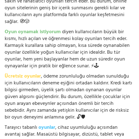
sakin ve rahatlatıcı oyunları tercih eder. Bu durum, online
oyun sitelerinin geniş bir içerik sunmasını gerekli kılar ve
kullanıcıların aynı platformda farklı oyunlar keşfetmesini
sağlar. 🧭🎲
Oyun oynamak istiyorum
diyen kullanıcıların büyük bir
kısmı, hızlı açılan ve öğrenmesi kolay oyunları tercih eder.
Karmaşık kurallara sahip olmayan, kısa sürede oynanabilen
oyunlar özellikle yoğun kullanıcılar için idealdir. Bu tür
oyunlar, hem yeni başlayanlar hem de uzun süredir oyun
oynayanlar için pratik bir eğlence sunar. ⚡🕹️
Ücretsiz oyunlar
, ödeme zorunluluğu olmadan sunulduğu
için kullanıcıların deneme eşiğini ortadan kaldırır. Kredi kartı
bilgisi girmeden, üyelik şartı olmadan oynanan oyunlar
güven algısını güçlendirir. Bu durum, özellikle çocuklar için
oyun arayan ebeveynler açısından önemli bir tercih
sebebidir. Aynı zamanda yetişkin kullanıcılar için de risksiz
bir oyun deneyimi anlamına gelir. 🔓🛡️
Tarayıcı tabanlı
oyunlar
, cihaz uyumluluğu açısından
avantaj sağlar. Masaüstü bilgisayar, dizüstü, tablet veya