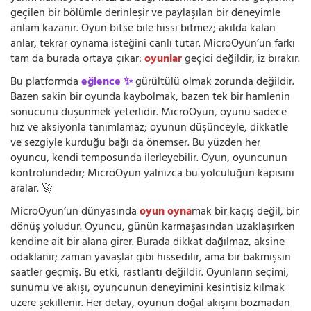
geçilen bir bölümle derinleşir ve paylaşılan bir deneyimle
anlam kazanır. Oyun bitse bile hissi bitmez; akılda kalan
anlar, tekrar oynama isteğini canlı tutar. MicroOyun’un farkı
tam da burada ortaya çıkar:
oyunlar
geçici değildir, iz bırakır.
Bu platformda
eğlence ✨
gürültülü olmak zorunda değildir.
Bazen sakin bir oyunda kaybolmak, bazen tek bir hamlenin
sonucunu düşünmek yeterlidir. MicroOyun, oyunu sadece
hız ve aksiyonla tanımlamaz; oyunun düşünceyle, dikkatle
ve sezgiyle kurduğu bağı da önemser. Bu yüzden her
oyuncu, kendi temposunda ilerleyebilir. Oyun, oyuncunun
kontrolündedir; MicroOyun yalnızca bu yolculuğun kapısını
aralar. 🚀
MicroOyun’un dünyasında
oyun oyna
mak bir kaçış değil, bir
dönüş yoludur. Oyuncu, günün karmaşasından uzaklaşırken
kendine ait bir alana girer. Burada dikkat dağılmaz, aksine
odaklanır; zaman yavaşlar gibi hissedilir, ama bir bakmışsın
saatler geçmiş. Bu etki, rastlantı değildir. Oyunların seçimi,
sunumu ve akışı, oyuncunun deneyimini kesintisiz kılmak
üzere şekillenir. Her detay, oyunun doğal akışını bozmadan