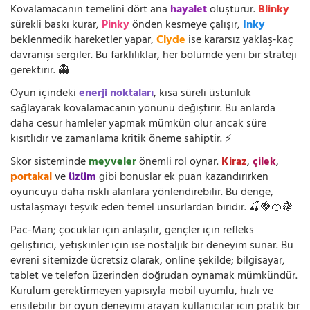
Kovalamacanın temelini dört ana
hayalet
oluşturur.
Blinky
sürekli baskı kurar,
Pinky
önden kesmeye çalışır,
Inky
beklenmedik hareketler yapar,
Clyde
ise kararsız yaklaş-kaç
davranışı sergiler. Bu farklılıklar, her bölümde yeni bir strateji
gerektirir. 👻
Oyun içindeki
enerji noktaları
, kısa süreli üstünlük
sağlayarak kovalamacanın yönünü değiştirir. Bu anlarda
daha cesur hamleler yapmak mümkün olur ancak süre
kısıtlıdır ve zamanlama kritik öneme sahiptir. ⚡
Skor sisteminde
meyveler
önemli rol oynar.
Kiraz
,
çilek
,
portakal
ve
üzüm
gibi bonuslar ek puan kazandırırken
oyuncuyu daha riskli alanlara yönlendirebilir. Bu denge,
ustalaşmayı teşvik eden temel unsurlardan biridir. 🍒🍓🍊🍇
Pac-Man; çocuklar için anlaşılır, gençler için refleks
geliştirici, yetişkinler için ise nostaljik bir deneyim sunar. Bu
evreni sitemizde ücretsiz olarak, online şekilde; bilgisayar,
tablet ve telefon üzerinden doğrudan oynamak mümkündür.
Kurulum gerektirmeyen yapısıyla mobil uyumlu, hızlı ve
erişilebilir bir oyun deneyimi arayan kullanıcılar için pratik bir