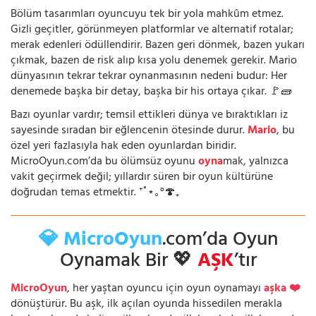
Bölüm tasarımları oyuncuyu tek bir yola mahkûm etmez.
Gizli geçitler, görünmeyen platformlar ve alternatif rotalar;
merak edenleri ödüllendirir. Bazen geri dönmek, bazen yukarı
çıkmak, bazen de risk alıp kısa yolu denemek gerekir. Mario
dünyasının tekrar tekrar oynanmasının nedeni budur: Her
denemede başka bir detay, başka bir his ortaya çıkar. 🚩🧱
Bazı oyunlar vardır; temsil ettikleri dünya ve bıraktıkları iz
sayesinde sıradan bir eğlencenin ötesinde durur.
Mario
, bu
özel yeri fazlasıyla hak eden oyunlardan biridir.
MicroOyun.com’da bu ölümsüz oyunu
oyna
mak, yalnızca
vakit geçirmek değil; yıllardır süren bir oyun kültürüne
doğrudan temas etmektir. ⁺˚⋆｡°🍄₊
💎 MicroOyun
.com’da Oyun
Oynamak Bir 💖
AŞK
’tır
MicroOyun
, her yaştan oyuncu için oyun oynamayı
aşka ❤️
dönüştürür. Bu aşk, ilk açılan oyunda hissedilen merakla