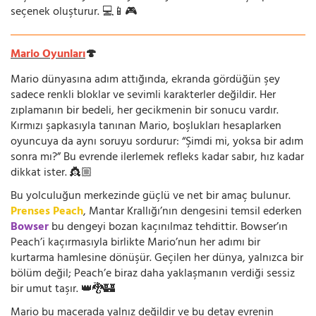
seçenek oluşturur. 💻📱🎮
Mario Oyunları
🍄
Mario dünyasına adım attığında, ekranda gördüğün şey
sadece renkli bloklar ve sevimli karakterler değildir. Her
zıplamanın bir bedeli, her gecikmenin bir sonucu vardır.
Kırmızı şapkasıyla tanınan Mario, boşlukları hesaplarken
oyuncuya da aynı soruyu sordurur: “Şimdi mi, yoksa bir adım
sonra mı?” Bu evrende ilerlemek refleks kadar sabır, hız kadar
dikkat ister. 👸🏼
Bu yolculuğun merkezinde güçlü ve net bir amaç bulunur.
Prenses Peach
, Mantar Krallığı’nın dengesini temsil ederken
Bowser
bu dengeyi bozan kaçınılmaz tehdittir. Bowser’ın
Peach’i kaçırmasıyla birlikte Mario’nun her adımı bir
kurtarma hamlesine dönüşür. Geçilen her dünya, yalnızca bir
bölüm değil; Peach’e biraz daha yaklaşmanın verdiği sessiz
bir umut taşır. 👑🐉🏰
Mario bu macerada yalnız değildir ve bu detay evrenin