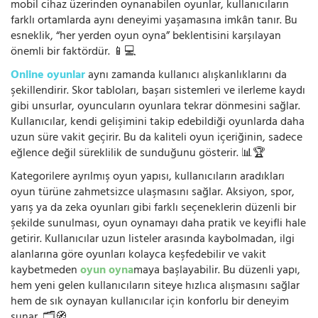
mobil cihaz üzerinden oynanabilen oyunlar, kullanıcıların
farklı ortamlarda aynı deneyimi yaşamasına imkân tanır. Bu
esneklik, “her yerden oyun oyna” beklentisini karşılayan
önemli bir faktördür. 📱💻
Online oyunlar
aynı zamanda kullanıcı alışkanlıklarını da
şekillendirir. Skor tabloları, başarı sistemleri ve ilerleme kaydı
gibi unsurlar, oyuncuların oyunlara tekrar dönmesini sağlar.
Kullanıcılar, kendi gelişimini takip edebildiği oyunlarda daha
uzun süre vakit geçirir. Bu da kaliteli oyun içeriğinin, sadece
eğlence değil süreklilik de sunduğunu gösterir. 📊🏆
Kategorilere ayrılmış oyun yapısı, kullanıcıların aradıkları
oyun türüne zahmetsizce ulaşmasını sağlar. Aksiyon, spor,
yarış ya da zeka oyunları gibi farklı seçeneklerin düzenli bir
şekilde sunulması, oyun oynamayı daha pratik ve keyifli hale
getirir. Kullanıcılar uzun listeler arasında kaybolmadan, ilgi
alanlarına göre oyunları kolayca keşfedebilir ve vakit
kaybetmeden
oyun oyna
maya başlayabilir. Bu düzenli yapı,
hem yeni gelen kullanıcıların siteye hızlıca alışmasını sağlar
hem de sık oynayan kullanıcılar için konforlu bir deneyim
sunar. 🗂️🧭