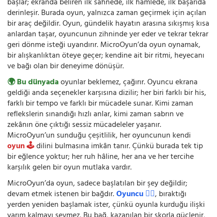
başlar; ekranda beliren ilk sahnede, ilk hamlede, ilk başarıda
derinleşir. Burada oyun, yalnızca zaman geçirmek için açılan
bir araç değildir. Oyun, gündelik hayatın arasına sıkışmış kısa
anlardan taşar, oyuncunun zihninde yer eder ve tekrar tekrar
geri dönme isteği uyandırır. MicroOyun’da oyun oynamak,
bir alışkanlıktan öteye geçer; kendine ait bir ritmi, heyecanı
ve bağı olan bir deneyime dönüşür.
🌍 Bu dünyada
oyunlar beklemez, çağırır. Oyuncu ekrana
geldiği anda seçenekler karşısına dizilir; her biri farklı bir his,
farklı bir tempo ve farklı bir mücadele sunar. Kimi zaman
reflekslerin sınandığı hızlı anlar, kimi zaman sabrın ve
zekânın öne çıktığı sessiz mücadeleler yaşanır.
MicroOyun’un sunduğu çeşitlilik, her oyuncunun kendi
oyun 🕹️
dilini bulmasına imkân tanır. Çünkü burada tek tip
bir eğlence yoktur; her ruh hâline, her ana ve her tercihe
karşılık gelen bir oyun mutlaka vardır.
MicroOyun’da oyun, sadece başlatılan bir şey değildir;
devam etmek istenen bir bağdır.
Oyuncu 🧍‍♂️
, bıraktığı
yerden yeniden başlamak ister, çünkü oyunla kurduğu ilişki
yarım kalmayı sevmez. Bu bağ, kazanılan bir skorla güçlenir,