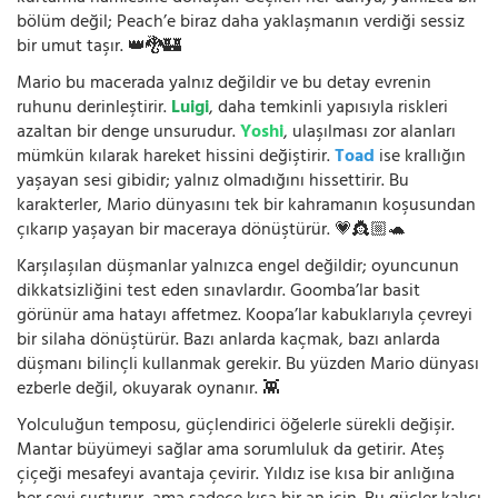
bölüm değil; Peach’e biraz daha yaklaşmanın verdiği sessiz
bir umut taşır. 👑🐉🏰
Mario bu macerada yalnız değildir ve bu detay evrenin
ruhunu derinleştirir.
Luigi
, daha temkinli yapısıyla riskleri
azaltan bir denge unsurudur.
Yoshi
, ulaşılması zor alanları
mümkün kılarak hareket hissini değiştirir.
Toad
ise krallığın
yaşayan sesi gibidir; yalnız olmadığını hissettirir. Bu
karakterler, Mario dünyasını tek bir kahramanın koşusundan
çıkarıp yaşayan bir maceraya dönüştürür. 💗👸🏼🐢
Karşılaşılan düşmanlar yalnızca engel değildir; oyuncunun
dikkatsizliğini test eden sınavlardır. Goomba’lar basit
görünür ama hatayı affetmez. Koopa’lar kabuklarıyla çevreyi
bir silaha dönüştürür. Bazı anlarda kaçmak, bazı anlarda
düşmanı bilinçli kullanmak gerekir. Bu yüzden Mario dünyası
ezberle değil, okuyarak oynanır. 👾
Yolculuğun temposu, güçlendirici öğelerle sürekli değişir.
Mantar büyümeyi sağlar ama sorumluluk da getirir. Ateş
çiçeği mesafeyi avantaja çevirir. Yıldız ise kısa bir anlığına