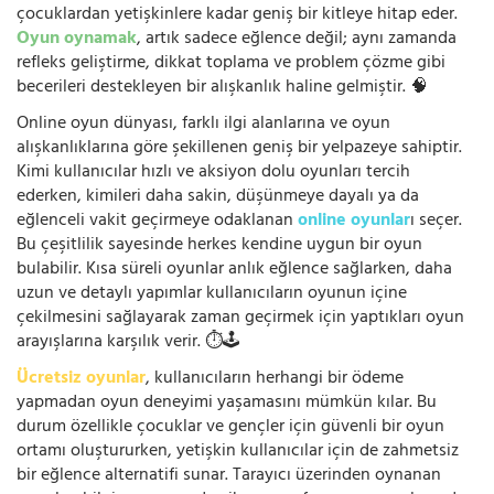
çocuklardan yetişkinlere kadar geniş bir kitleye hitap eder.
Oyun oynamak
, artık sadece eğlence değil; aynı zamanda
refleks geliştirme, dikkat toplama ve problem çözme gibi
becerileri destekleyen bir alışkanlık haline gelmiştir. 🧠
Online oyun dünyası, farklı ilgi alanlarına ve oyun
alışkanlıklarına göre şekillenen geniş bir yelpazeye sahiptir.
Kimi kullanıcılar hızlı ve aksiyon dolu oyunları tercih
ederken, kimileri daha sakin, düşünmeye dayalı ya da
eğlenceli vakit geçirmeye odaklanan
online oyunlar
ı seçer.
Bu çeşitlilik sayesinde herkes kendine uygun bir oyun
bulabilir. Kısa süreli oyunlar anlık eğlence sağlarken, daha
uzun ve detaylı yapımlar kullanıcıların oyunun içine
çekilmesini sağlayarak zaman geçirmek için yaptıkları oyun
arayışlarına karşılık verir. ⏱️🕹️
Ücretsiz oyunlar
, kullanıcıların herhangi bir ödeme
yapmadan oyun deneyimi yaşamasını mümkün kılar. Bu
durum özellikle çocuklar ve gençler için güvenli bir oyun
ortamı oluştururken, yetişkin kullanıcılar için de zahmetsiz
bir eğlence alternatifi sunar. Tarayıcı üzerinden oynanan