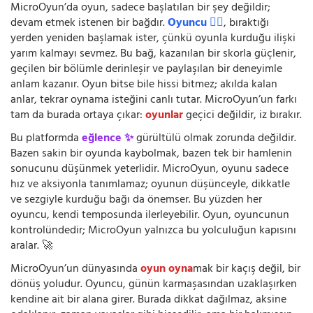
MicroOyun’da oyun, sadece başlatılan bir şey değildir;
devam etmek istenen bir bağdır.
Oyuncu 🧍‍♂️
, bıraktığı
yerden yeniden başlamak ister, çünkü oyunla kurduğu ilişki
yarım kalmayı sevmez. Bu bağ, kazanılan bir skorla güçlenir,
geçilen bir bölümle derinleşir ve paylaşılan bir deneyimle
anlam kazanır. Oyun bitse bile hissi bitmez; akılda kalan
anlar, tekrar oynama isteğini canlı tutar. MicroOyun’un farkı
tam da burada ortaya çıkar:
oyunlar
geçici değildir, iz bırakır.
Bu platformda
eğlence ✨
gürültülü olmak zorunda değildir.
Bazen sakin bir oyunda kaybolmak, bazen tek bir hamlenin
sonucunu düşünmek yeterlidir. MicroOyun, oyunu sadece
hız ve aksiyonla tanımlamaz; oyunun düşünceyle, dikkatle
ve sezgiyle kurduğu bağı da önemser. Bu yüzden her
oyuncu, kendi temposunda ilerleyebilir. Oyun, oyuncunun
kontrolündedir; MicroOyun yalnızca bu yolculuğun kapısını
aralar. 🚀
MicroOyun’un dünyasında
oyun oyna
mak bir kaçış değil, bir
dönüş yoludur. Oyuncu, günün karmaşasından uzaklaşırken
kendine ait bir alana girer. Burada dikkat dağılmaz, aksine