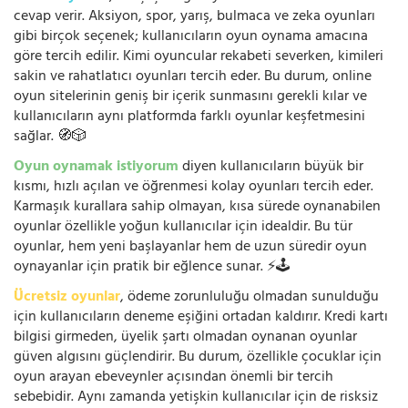
cevap verir. Aksiyon, spor, yarış, bulmaca ve zeka oyunları
gibi birçok seçenek; kullanıcıların oyun oynama amacına
göre tercih edilir. Kimi oyuncular rekabeti severken, kimileri
sakin ve rahatlatıcı oyunları tercih eder. Bu durum, online
oyun sitelerinin geniş bir içerik sunmasını gerekli kılar ve
kullanıcıların aynı platformda farklı oyunlar keşfetmesini
sağlar. 🧭🎲
Oyun oynamak istiyorum
diyen kullanıcıların büyük bir
kısmı, hızlı açılan ve öğrenmesi kolay oyunları tercih eder.
Karmaşık kurallara sahip olmayan, kısa sürede oynanabilen
oyunlar özellikle yoğun kullanıcılar için idealdir. Bu tür
oyunlar, hem yeni başlayanlar hem de uzun süredir oyun
oynayanlar için pratik bir eğlence sunar. ⚡🕹️
Ücretsiz oyunlar
, ödeme zorunluluğu olmadan sunulduğu
için kullanıcıların deneme eşiğini ortadan kaldırır. Kredi kartı
bilgisi girmeden, üyelik şartı olmadan oynanan oyunlar
güven algısını güçlendirir. Bu durum, özellikle çocuklar için
oyun arayan ebeveynler açısından önemli bir tercih
sebebidir. Aynı zamanda yetişkin kullanıcılar için de risksiz