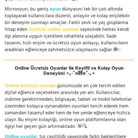
Microoyun, bu geniş
oyun
dünyasını tek bir çatı altında
toplayarak kullanıcılara düzenli, anlaşılır ve kolay erişilebilir
bir deneyim sunmayı amaçlar. Farklı zevk ve yaş gruplarına
hitap eden
ücretsiz online oyunlar
sayesinde herkes kendi
ilgi alanına uygun içeriklere rahatlıkla ulaşabilir. Sade
tasarım, hızlı erişim ve ücretsiz oyun anlayışı, kullanıcıların
aradıkları eğlenceye zahmetsizce ulaşmasını sağlar. 🌐✨
Online Ücretsiz Oyunlar ile Keyifli ve Kolay Oyun
Deneyimi ⋆｡‧˚ʚ🧸ɞ˚‧｡⋆
Online ücretsiz oyunlar
günümüzde en çok tercih edilen
dijital eğlence seçenekleri arasında yer alır. Kullanıcılar,
indirme gerektirmeden; bilgisayar, tablet ve mobil telefonlar
üzerinden kolayca oynanabilen oyunları tercih ederek hem
zamandan tasarruf eder hem de her yerde eğlenceye hızlıca
ulaşır. Bu erişim kolaylığı, online oyun platformlarına olan
ilgiyi her geçen gün artırmaktadır. 🎯🔍
Online oyunlar
, tür çeşitliliği sayesinde farklı beklentilere