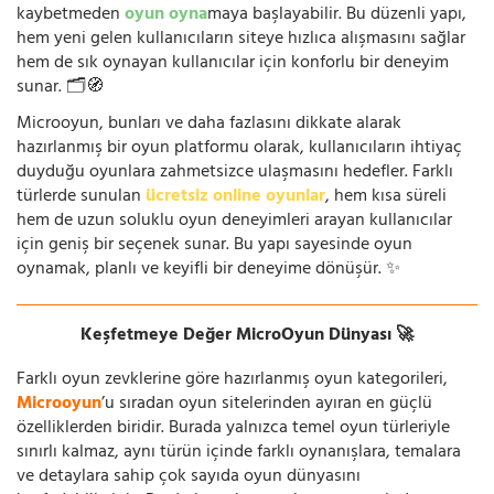
kaybetmeden
oyun oyna
maya başlayabilir. Bu düzenli yapı,
hem yeni gelen kullanıcıların siteye hızlıca alışmasını sağlar
hem de sık oynayan kullanıcılar için konforlu bir deneyim
sunar. 🗂️🧭
Microoyun, bunları ve daha fazlasını dikkate alarak
hazırlanmış bir oyun platformu olarak, kullanıcıların ihtiyaç
duyduğu oyunlara zahmetsizce ulaşmasını hedefler. Farklı
türlerde sunulan
ücretsiz online oyunlar
, hem kısa süreli
hem de uzun soluklu oyun deneyimleri arayan kullanıcılar
için geniş bir seçenek sunar. Bu yapı sayesinde oyun
oynamak, planlı ve keyifli bir deneyime dönüşür. ✨
Keşfetmeye Değer MicroOyun Dünyası 🚀
Farklı oyun zevklerine göre hazırlanmış oyun kategorileri,
Microoyun
’u sıradan oyun sitelerinden ayıran en güçlü
özelliklerden biridir. Burada yalnızca temel oyun türleriyle
sınırlı kalmaz, aynı türün içinde farklı oynanışlara, temalara
ve detaylara sahip çok sayıda oyun dünyasını