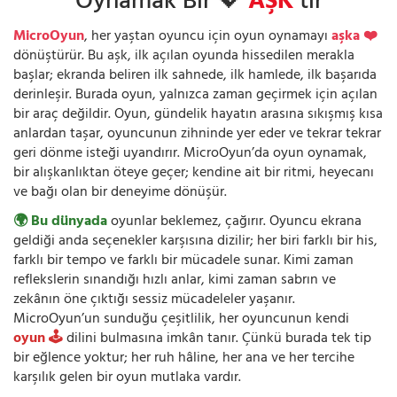
Oynamak Bir 💖
AŞK
’tır
MicroOyun
, her yaştan oyuncu için oyun oynamayı
aşka ❤️
dönüştürür. Bu aşk, ilk açılan oyunda hissedilen merakla
başlar; ekranda beliren ilk sahnede, ilk hamlede, ilk başarıda
derinleşir. Burada oyun, yalnızca zaman geçirmek için açılan
bir araç değildir. Oyun, gündelik hayatın arasına sıkışmış kısa
anlardan taşar, oyuncunun zihninde yer eder ve tekrar tekrar
geri dönme isteği uyandırır. MicroOyun’da oyun oynamak,
bir alışkanlıktan öteye geçer; kendine ait bir ritmi, heyecanı
ve bağı olan bir deneyime dönüşür.
🌍 Bu dünyada
oyunlar beklemez, çağırır. Oyuncu ekrana
geldiği anda seçenekler karşısına dizilir; her biri farklı bir his,
farklı bir tempo ve farklı bir mücadele sunar. Kimi zaman
reflekslerin sınandığı hızlı anlar, kimi zaman sabrın ve
zekânın öne çıktığı sessiz mücadeleler yaşanır.
MicroOyun’un sunduğu çeşitlilik, her oyuncunun kendi
oyun 🕹️
dilini bulmasına imkân tanır. Çünkü burada tek tip
bir eğlence yoktur; her ruh hâline, her ana ve her tercihe
karşılık gelen bir oyun mutlaka vardır.