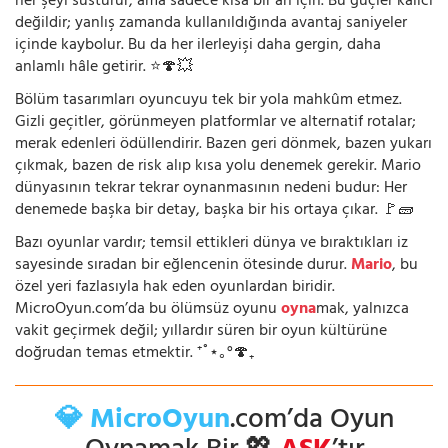
her şeyi susturur, ama sadece kısa bir an için. Bu güçler kalıcı
değildir; yanlış zamanda kullanıldığında avantaj saniyeler
içinde kaybolur. Bu da her ilerleyişi daha gergin, daha
anlamlı hâle getirir. ⭐🍄💥
Bölüm tasarımları oyuncuyu tek bir yola mahkûm etmez.
Gizli geçitler, görünmeyen platformlar ve alternatif rotalar;
merak edenleri ödüllendirir. Bazen geri dönmek, bazen yukarı
çıkmak, bazen de risk alıp kısa yolu denemek gerekir. Mario
dünyasının tekrar tekrar oynanmasının nedeni budur: Her
denemede başka bir detay, başka bir his ortaya çıkar. 🚩🧱
Bazı oyunlar vardır; temsil ettikleri dünya ve bıraktıkları iz
sayesinde sıradan bir eğlencenin ötesinde durur.
Mario
, bu
özel yeri fazlasıyla hak eden oyunlardan biridir.
MicroOyun.com’da bu ölümsüz oyunu
oyna
mak, yalnızca
vakit geçirmek değil; yıllardır süren bir oyun kültürüne
doğrudan temas etmektir. ⁺˚⋆｡°🍄₊
💎 MicroOyun
.com’da Oyun