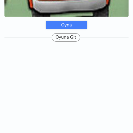
Oyna
Oyuna Git