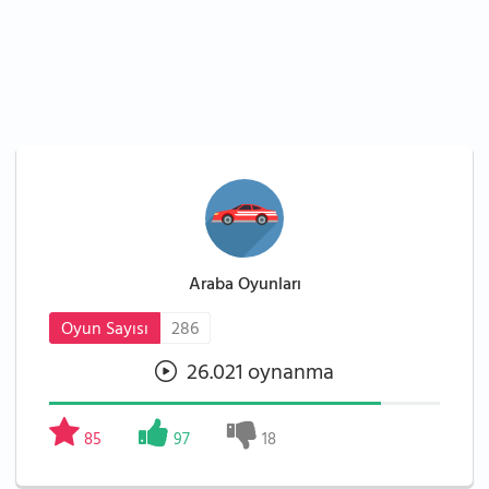
Araba Oyunları
Oyun Sayısı
286
26.021 oynanma
85
97
18