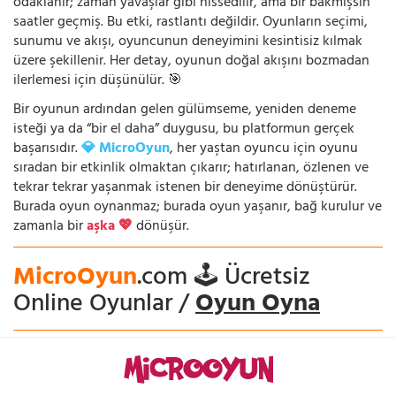
odaklanır; zaman yavaşlar gibi hissedilir, ama bir bakmışsın
saatler geçmiş. Bu etki, rastlantı değildir. Oyunların seçimi,
sunumu ve akışı, oyuncunun deneyimini kesintisiz kılmak
üzere şekillenir. Her detay, oyunun doğal akışını bozmadan
ilerlemesi için düşünülür. 🎯
Bir oyunun ardından gelen gülümseme, yeniden deneme
isteği ya da “bir el daha” duygusu, bu platformun gerçek
başarısıdır.
💎 MicroOyun
, her yaştan oyuncu için oyunu
sıradan bir etkinlik olmaktan çıkarır; hatırlanan, özlenen ve
tekrar tekrar yaşanmak istenen bir deneyime dönüştürür.
Burada oyun oynanmaz; burada oyun yaşanır, bağ kurulur ve
zamanla bir
aşka 💖
dönüşür.
MicroOyun
.com 🕹️ Ücretsiz
Online Oyunlar /
Oyun Oyna