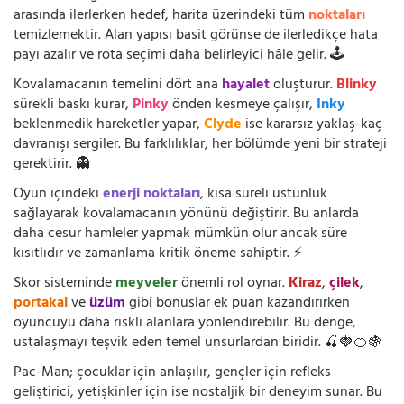
arasında ilerlerken hedef, harita üzerindeki tüm
noktaları
temizlemektir. Alan yapısı basit görünse de ilerledikçe hata
payı azalır ve rota seçimi daha belirleyici hâle gelir. 🕹️
Kovalamacanın temelini dört ana
hayalet
oluşturur.
Blinky
sürekli baskı kurar,
Pinky
önden kesmeye çalışır,
Inky
beklenmedik hareketler yapar,
Clyde
ise kararsız yaklaş-kaç
davranışı sergiler. Bu farklılıklar, her bölümde yeni bir strateji
gerektirir. 👻
Oyun içindeki
enerji noktaları
, kısa süreli üstünlük
sağlayarak kovalamacanın yönünü değiştirir. Bu anlarda
daha cesur hamleler yapmak mümkün olur ancak süre
kısıtlıdır ve zamanlama kritik öneme sahiptir. ⚡
Skor sisteminde
meyveler
önemli rol oynar.
Kiraz
,
çilek
,
portakal
ve
üzüm
gibi bonuslar ek puan kazandırırken
oyuncuyu daha riskli alanlara yönlendirebilir. Bu denge,
ustalaşmayı teşvik eden temel unsurlardan biridir. 🍒🍓🍊🍇
Pac-Man; çocuklar için anlaşılır, gençler için refleks
geliştirici, yetişkinler için ise nostaljik bir deneyim sunar. Bu