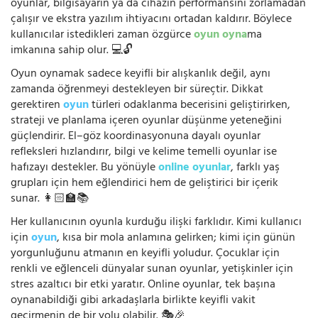
oyunlar, bilgisayarın ya da cihazın performansını zorlamadan
çalışır ve ekstra yazılım ihtiyacını ortadan kaldırır. Böylece
kullanıcılar istedikleri zaman özgürce
oyun oyna
ma
imkanına sahip olur. 💻🔓
Oyun oynamak sadece keyifli bir alışkanlık değil, aynı
zamanda öğrenmeyi destekleyen bir süreçtir. Dikkat
gerektiren
oyun
türleri odaklanma becerisini geliştirirken,
strateji ve planlama içeren oyunlar düşünme yeteneğini
güçlendirir. El–göz koordinasyonuna dayalı oyunlar
refleksleri hızlandırır, bilgi ve kelime temelli oyunlar ise
hafızayı destekler. Bu yönüyle
online oyunlar
, farklı yaş
grupları için hem eğlendirici hem de geliştirici bir içerik
sunar. 👩🏻‍🏫📚
Her kullanıcının oyunla kurduğu ilişki farklıdır. Kimi kullanıcı
için
oyun
, kısa bir mola anlamına gelirken; kimi için günün
yorgunluğunu atmanın en keyifli yoludur. Çocuklar için
renkli ve eğlenceli dünyalar sunan oyunlar, yetişkinler için
stres azaltıcı bir etki yaratır. Online oyunlar, tek başına
oynanabildiği gibi arkadaşlarla birlikte keyifli vakit
geçirmenin de bir yolu olabilir. 🎭🎉