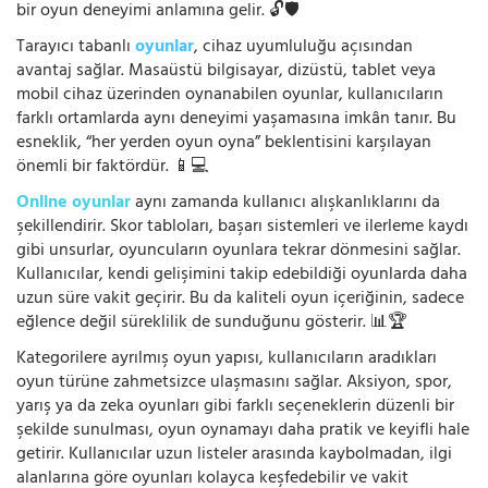
bir oyun deneyimi anlamına gelir. 🔓🛡️
Tarayıcı tabanlı
oyunlar
, cihaz uyumluluğu açısından
avantaj sağlar. Masaüstü bilgisayar, dizüstü, tablet veya
mobil cihaz üzerinden oynanabilen oyunlar, kullanıcıların
farklı ortamlarda aynı deneyimi yaşamasına imkân tanır. Bu
esneklik, “her yerden oyun oyna” beklentisini karşılayan
önemli bir faktördür. 📱💻
Online oyunlar
aynı zamanda kullanıcı alışkanlıklarını da
şekillendirir. Skor tabloları, başarı sistemleri ve ilerleme kaydı
gibi unsurlar, oyuncuların oyunlara tekrar dönmesini sağlar.
Kullanıcılar, kendi gelişimini takip edebildiği oyunlarda daha
uzun süre vakit geçirir. Bu da kaliteli oyun içeriğinin, sadece
eğlence değil süreklilik de sunduğunu gösterir. 📊🏆
Kategorilere ayrılmış oyun yapısı, kullanıcıların aradıkları
oyun türüne zahmetsizce ulaşmasını sağlar. Aksiyon, spor,
yarış ya da zeka oyunları gibi farklı seçeneklerin düzenli bir
şekilde sunulması, oyun oynamayı daha pratik ve keyifli hale
getirir. Kullanıcılar uzun listeler arasında kaybolmadan, ilgi
alanlarına göre oyunları kolayca keşfedebilir ve vakit