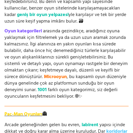
keşfedebilirsiniz. Bu derin ve kapsamlı yapı sayesinde
kullanıcılar, benzer oyun sitelerinde karşılaşamayacakları
kadar
geniş bir oyun yelpazesi
yle karşılaşır ve tek bir yerde
uzun süre keşif yapma imkânı bulur. 🗃️
Oyun kategorileri
arasında gezindikçe, aradığınız oyuna
yaklaşmak için filtrelemek ya da uzun uzun aramak zorunda
kalmazsınız. İlgi alanınıza en yakın oyunları kısa sürede
bulabilir, daha önce hiç denemediğiniz türlerle karşılaşabilir
ve oyun alışkanlıklarınızı sürekli genişletebilirsiniz. Bu
sistemli ve detaylı yapı, oyun oynamayı rastgele bir deneyim
olmaktan çıkarır; keşfetmeye dayalı, düzenli ve keyifli bir
sürece dönüştürür.
Microoyun
, bu kapsamlı oyun düzeniyle
dünya genelinde çok az platformun sunduğu bir oyun
deneyimi sunar.
1001
farklı oyun kategorimiz, siz değerli
oyuncuların keşfetmesini bekliyor. 🌐✨
Pac-Man Oyunları
👻
Arcade geleneğinden gelen bu evren,
labirent
yapısı içinde
dikkat ve doğru karar alma üzerine kuruludur. Dar
koridorlar