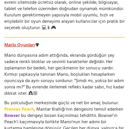
evreni sitemizde ücretsiz olarak, online şekilde; bilgisayar,
tablet ve telefon üzerinden doğrudan oynamak mümkündür.
Kurulum gerektirmeyen yapısıyla mobil uyumlu, hızlı ve
erişilebilir bir oyun deneyimi arayan kullanıcılar için pratik bir
seçenek oluşturur. 💻📱🎮
Mario Oyunları
🍄
Mario dünyasına adım attığında, ekranda gördüğün şey
sadece renkli bloklar ve sevimli karakterler değildir. Her
zıplamanın bir bedeli, her gecikmenin bir sonucu vardır.
Kırmızı şapkasıyla tanınan Mario, boşlukları hesaplarken
oyuncuya da aynı soruyu sordurur: “Şimdi mi, yoksa bir adım
sonra mı?” Bu evrende ilerlemek refleks kadar sabır, hız kadar
dikkat ister. 👸🏼
Bu yolculuğun merkezinde güçlü ve net bir amaç bulunur.
Prenses Peach
, Mantar Krallığı’nın dengesini temsil ederken
Bowser
bu dengeyi bozan kaçınılmaz tehdittir. Bowser’ın
Peach’i kaçırmasıyla birlikte Mario’nun her adımı bir
kurtarma hamlesine dönüşür. Geçilen her dünya, yalnızca bir