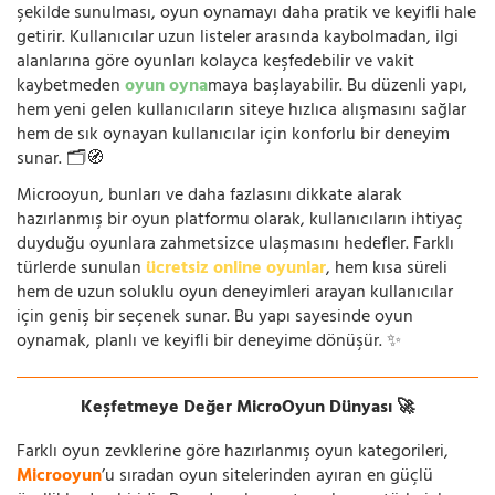
şekilde sunulması, oyun oynamayı daha pratik ve keyifli hale
getirir. Kullanıcılar uzun listeler arasında kaybolmadan, ilgi
alanlarına göre oyunları kolayca keşfedebilir ve vakit
kaybetmeden
oyun oyna
maya başlayabilir. Bu düzenli yapı,
hem yeni gelen kullanıcıların siteye hızlıca alışmasını sağlar
hem de sık oynayan kullanıcılar için konforlu bir deneyim
sunar. 🗂️🧭
Microoyun, bunları ve daha fazlasını dikkate alarak
hazırlanmış bir oyun platformu olarak, kullanıcıların ihtiyaç
duyduğu oyunlara zahmetsizce ulaşmasını hedefler. Farklı
türlerde sunulan
ücretsiz online oyunlar
, hem kısa süreli
hem de uzun soluklu oyun deneyimleri arayan kullanıcılar
için geniş bir seçenek sunar. Bu yapı sayesinde oyun
oynamak, planlı ve keyifli bir deneyime dönüşür. ✨
Keşfetmeye Değer MicroOyun Dünyası 🚀
Farklı oyun zevklerine göre hazırlanmış oyun kategorileri,
Microoyun
’u sıradan oyun sitelerinden ayıran en güçlü