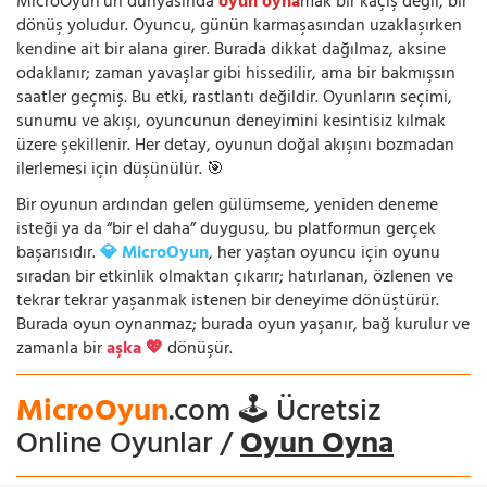
MicroOyun’un dünyasında
oyun oyna
mak bir kaçış değil, bir
dönüş yoludur. Oyuncu, günün karmaşasından uzaklaşırken
kendine ait bir alana girer. Burada dikkat dağılmaz, aksine
odaklanır; zaman yavaşlar gibi hissedilir, ama bir bakmışsın
saatler geçmiş. Bu etki, rastlantı değildir. Oyunların seçimi,
sunumu ve akışı, oyuncunun deneyimini kesintisiz kılmak
üzere şekillenir. Her detay, oyunun doğal akışını bozmadan
ilerlemesi için düşünülür. 🎯
Bir oyunun ardından gelen gülümseme, yeniden deneme
isteği ya da “bir el daha” duygusu, bu platformun gerçek
başarısıdır.
💎 MicroOyun
, her yaştan oyuncu için oyunu
sıradan bir etkinlik olmaktan çıkarır; hatırlanan, özlenen ve
tekrar tekrar yaşanmak istenen bir deneyime dönüştürür.
Burada oyun oynanmaz; burada oyun yaşanır, bağ kurulur ve
zamanla bir
aşka 💖
dönüşür.
MicroOyun
.com 🕹️ Ücretsiz
Online Oyunlar /
Oyun Oyna