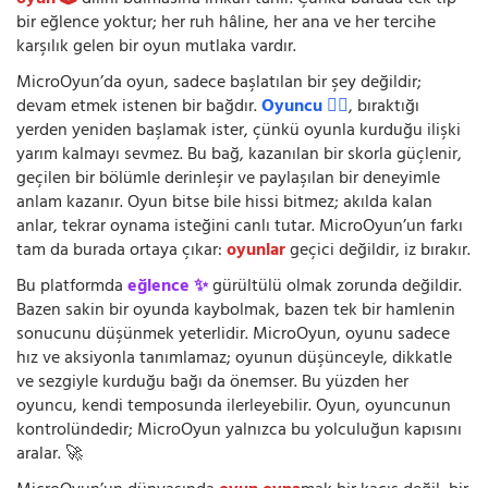
bir eğlence yoktur; her ruh hâline, her ana ve her tercihe
karşılık gelen bir oyun mutlaka vardır.
MicroOyun’da oyun, sadece başlatılan bir şey değildir;
devam etmek istenen bir bağdır.
Oyuncu 🧍‍♂️
, bıraktığı
yerden yeniden başlamak ister, çünkü oyunla kurduğu ilişki
yarım kalmayı sevmez. Bu bağ, kazanılan bir skorla güçlenir,
geçilen bir bölümle derinleşir ve paylaşılan bir deneyimle
anlam kazanır. Oyun bitse bile hissi bitmez; akılda kalan
anlar, tekrar oynama isteğini canlı tutar. MicroOyun’un farkı
tam da burada ortaya çıkar:
oyunlar
geçici değildir, iz bırakır.
Bu platformda
eğlence ✨
gürültülü olmak zorunda değildir.
Bazen sakin bir oyunda kaybolmak, bazen tek bir hamlenin
sonucunu düşünmek yeterlidir. MicroOyun, oyunu sadece
hız ve aksiyonla tanımlamaz; oyunun düşünceyle, dikkatle
ve sezgiyle kurduğu bağı da önemser. Bu yüzden her
oyuncu, kendi temposunda ilerleyebilir. Oyun, oyuncunun
kontrolündedir; MicroOyun yalnızca bu yolculuğun kapısını
aralar. 🚀