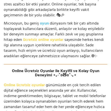
stres azaltıcı bir etki yaratır. Online oyunlar, tek başına
oynanabildiği gibi arkadaşlarla birlikte keyifli vakit
geçirmenin de bir yolu olabilir. 🎭🎉
Microoyun, bu geniş
oyun
dünyasını tek bir çatı altında
toplayarak kullanıcılara düzenli, anlaşılır ve kolay erişilebilir
bir deneyim sunmayı amaçlar. Farklı zevk ve yaş gruplarına
hitap eden
ücretsiz online oyunlar
sayesinde herkes kendi
ilgi alanına uygun içeriklere rahatlıkla ulaşabilir. Sade
tasarım, hızlı erişim ve ücretsiz oyun anlayışı, kullanıcıların
aradıkları eğlenceye zahmetsizce ulaşmasını sağlar. 🌐✨
Online Ücretsiz Oyunlar ile Keyifli ve Kolay Oyun
Deneyimi ⋆｡‧˚ʚ🧸ɞ˚‧｡⋆
Online ücretsiz oyunlar
günümüzde en çok tercih edilen
dijital eğlence seçenekleri arasında yer alır. Kullanıcılar,
indirme gerektirmeden; bilgisayar, tablet ve mobil telefonlar
üzerinden kolayca oynanabilen oyunları tercih ederek hem
zamandan tasarruf eder hem de her yerde eğlenceye hızlıca