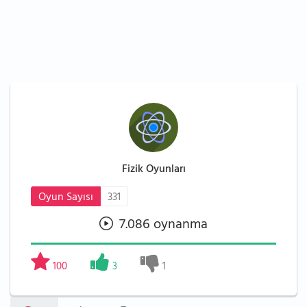
Fizik Oyunları
Oyun Sayısı
331
7.086 oynanma
100
3
1