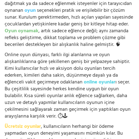
dağıtmak ya da sadece eğlenmek isteyenler için tarayıcıdan
oynanan
oyun
seçenekleri pratik ve erişilebilir bir çözüm
sunar. Kurulum gerektirmeden, hızlı açılan yapıları sayesinde
çocuklardan yetişkinlere kadar geniş bir kitleye hitap eder.
Oyun oynamak
, artık sadece eğlence değil; aynı zamanda
refleks geliştirme, dikkat toplama ve problem çözme gibi
becerileri destekleyen bir alışkanlık haline gelmiştir. 🧠
Online oyun dünyası, farklı ilgi alanlarına ve oyun
alışkanlıklarına göre şekillenen geniş bir yelpazeye sahiptir.
Kimi kullanıcılar hızlı ve aksiyon dolu oyunları tercih
ederken, kimileri daha sakin, düşünmeye dayalı ya da
eğlenceli vakit geçirmeye odaklanan
online oyunlar
ı seçer.
Bu çeşitlilik sayesinde herkes kendine uygun bir oyun
bulabilir. Kısa süreli oyunlar anlık eğlence sağlarken, daha
uzun ve detaylı yapımlar kullanıcıların oyunun içine
çekilmesini sağlayarak zaman geçirmek için yaptıkları oyun
arayışlarına karşılık verir. ⏱️🕹️
Ücretsiz oyunlar
, kullanıcıların herhangi bir ödeme
yapmadan oyun deneyimi yaşamasını mümkün kılar. Bu