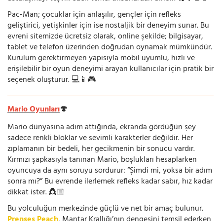
Pac-Man; çocuklar için anlaşılır, gençler için refleks
geliştirici, yetişkinler için ise nostaljik bir deneyim sunar. Bu
evreni sitemizde ücretsiz olarak, online şekilde; bilgisayar,
tablet ve telefon üzerinden doğrudan oynamak mümkündür.
Kurulum gerektirmeyen yapısıyla mobil uyumlu, hızlı ve
erişilebilir bir oyun deneyimi arayan kullanıcılar için pratik bir
seçenek oluşturur. 💻📱🎮
Mario Oyunları
🍄
Mario dünyasına adım attığında, ekranda gördüğün şey
sadece renkli bloklar ve sevimli karakterler değildir. Her
zıplamanın bir bedeli, her gecikmenin bir sonucu vardır.
Kırmızı şapkasıyla tanınan Mario, boşlukları hesaplarken
oyuncuya da aynı soruyu sordurur: “Şimdi mi, yoksa bir adım
sonra mı?” Bu evrende ilerlemek refleks kadar sabır, hız kadar
dikkat ister. 👸🏼
Bu yolculuğun merkezinde güçlü ve net bir amaç bulunur.
Prenses Peach
, Mantar Krallığı’nın dengesini temsil ederken