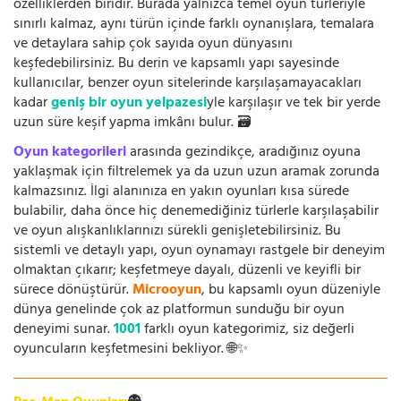
özelliklerden biridir. Burada yalnızca temel oyun türleriyle
sınırlı kalmaz, aynı türün içinde farklı oynanışlara, temalara
ve detaylara sahip çok sayıda oyun dünyasını
keşfedebilirsiniz. Bu derin ve kapsamlı yapı sayesinde
kullanıcılar, benzer oyun sitelerinde karşılaşamayacakları
kadar
geniş bir oyun yelpazesi
yle karşılaşır ve tek bir yerde
uzun süre keşif yapma imkânı bulur. 🗃️
Oyun kategorileri
arasında gezindikçe, aradığınız oyuna
yaklaşmak için filtrelemek ya da uzun uzun aramak zorunda
kalmazsınız. İlgi alanınıza en yakın oyunları kısa sürede
bulabilir, daha önce hiç denemediğiniz türlerle karşılaşabilir
ve oyun alışkanlıklarınızı sürekli genişletebilirsiniz. Bu
sistemli ve detaylı yapı, oyun oynamayı rastgele bir deneyim
olmaktan çıkarır; keşfetmeye dayalı, düzenli ve keyifli bir
sürece dönüştürür.
Microoyun
, bu kapsamlı oyun düzeniyle
dünya genelinde çok az platformun sunduğu bir oyun
deneyimi sunar.
1001
farklı oyun kategorimiz, siz değerli
oyuncuların keşfetmesini bekliyor. 🌐✨