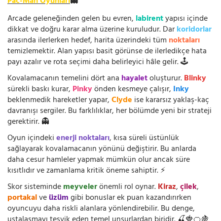
Pac-Man Oyunları
👻
Arcade geleneğinden gelen bu evren,
labirent
yapısı içinde
dikkat ve doğru karar alma üzerine kuruludur. Dar
koridorlar
arasında ilerlerken hedef, harita üzerindeki tüm
noktaları
temizlemektir. Alan yapısı basit görünse de ilerledikçe hata
payı azalır ve rota seçimi daha belirleyici hâle gelir. 🕹️
Kovalamacanın temelini dört ana
hayalet
oluşturur.
Blinky
sürekli baskı kurar,
Pinky
önden kesmeye çalışır,
Inky
beklenmedik hareketler yapar,
Clyde
ise kararsız yaklaş-kaç
davranışı sergiler. Bu farklılıklar, her bölümde yeni bir strateji
gerektirir. 👻
Oyun içindeki
enerji noktaları
, kısa süreli üstünlük
sağlayarak kovalamacanın yönünü değiştirir. Bu anlarda
daha cesur hamleler yapmak mümkün olur ancak süre
kısıtlıdır ve zamanlama kritik öneme sahiptir. ⚡
Skor sisteminde
meyveler
önemli rol oynar.
Kiraz
,
çilek
,
portakal
ve
üzüm
gibi bonuslar ek puan kazandırırken
oyuncuyu daha riskli alanlara yönlendirebilir. Bu denge,
ustalaşmayı teşvik eden temel unsurlardan biridir. 🍒🍓🍊🍇