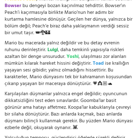
Bowser
bu dengeyi bozan kaçınılmaz tehdittir. Bowser’ın
Peach’i kaçırmasıyla birlikte Mario’nun her adımı bir
kurtarma hamlesine dönüşür. Geçilen her dünya, yalnızca bir
bölüm değil; Peach’e biraz daha yaklaşmanın verdiği sessiz
bir umut taşır. 👑🐉🏰
Mario bu macerada yalnız değildir ve bu detay evrenin
ruhunu derinleştirir.
Luigi
, daha temkinli yapısıyla riskleri
azaltan bir denge unsurudur.
Yoshi
, ulaşılması zor alanları
mümkün kılarak hareket hissini değiştirir.
Toad
ise krallığın
yaşayan sesi gibidir; yalnız olmadığını hissettirir. Bu
karakterler, Mario dünyasını tek bir kahramanın koşusundan
çıkarıp yaşayan bir maceraya dönüştürür. 💗👸🏼🐢
Karşılaşılan düşmanlar yalnızca engel değildir; oyuncunun
dikkatsizliğini test eden sınavlardır. Goomba’lar basit
görünür ama hatayı affetmez. Koopa’lar kabuklarıyla çevreyi
bir silaha dönüştürür. Bazı anlarda kaçmak, bazı anlarda
düşmanı bilinçli kullanmak gerekir. Bu yüzden Mario dünyası
ezberle değil, okuyarak oynanır. 👾