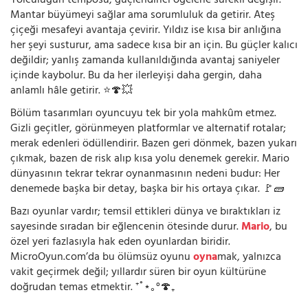
Yolculuğun temposu, güçlendirici öğelerle sürekli değişir.
Mantar büyümeyi sağlar ama sorumluluk da getirir. Ateş
çiçeği mesafeyi avantaja çevirir. Yıldız ise kısa bir anlığına
her şeyi susturur, ama sadece kısa bir an için. Bu güçler kalıcı
değildir; yanlış zamanda kullanıldığında avantaj saniyeler
içinde kaybolur. Bu da her ilerleyişi daha gergin, daha
anlamlı hâle getirir. ⭐🍄💥
Bölüm tasarımları oyuncuyu tek bir yola mahkûm etmez.
Gizli geçitler, görünmeyen platformlar ve alternatif rotalar;
merak edenleri ödüllendirir. Bazen geri dönmek, bazen yukarı
çıkmak, bazen de risk alıp kısa yolu denemek gerekir. Mario
dünyasının tekrar tekrar oynanmasının nedeni budur: Her
denemede başka bir detay, başka bir his ortaya çıkar. 🚩🧱
Bazı oyunlar vardır; temsil ettikleri dünya ve bıraktıkları iz
sayesinde sıradan bir eğlencenin ötesinde durur.
Mario
, bu
özel yeri fazlasıyla hak eden oyunlardan biridir.
MicroOyun.com’da bu ölümsüz oyunu
oyna
mak, yalnızca
vakit geçirmek değil; yıllardır süren bir oyun kültürüne
doğrudan temas etmektir. ⁺˚⋆｡°🍄₊