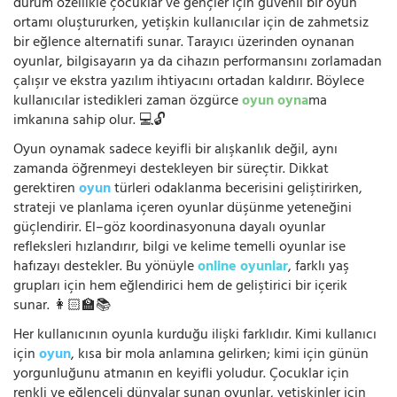
durum özellikle çocuklar ve gençler için güvenli bir oyun
ortamı oluştururken, yetişkin kullanıcılar için de zahmetsiz
bir eğlence alternatifi sunar. Tarayıcı üzerinden oynanan
oyunlar, bilgisayarın ya da cihazın performansını zorlamadan
çalışır ve ekstra yazılım ihtiyacını ortadan kaldırır. Böylece
kullanıcılar istedikleri zaman özgürce
oyun oyna
ma
imkanına sahip olur. 💻🔓
Oyun oynamak sadece keyifli bir alışkanlık değil, aynı
zamanda öğrenmeyi destekleyen bir süreçtir. Dikkat
gerektiren
oyun
türleri odaklanma becerisini geliştirirken,
strateji ve planlama içeren oyunlar düşünme yeteneğini
güçlendirir. El–göz koordinasyonuna dayalı oyunlar
refleksleri hızlandırır, bilgi ve kelime temelli oyunlar ise
hafızayı destekler. Bu yönüyle
online oyunlar
, farklı yaş
grupları için hem eğlendirici hem de geliştirici bir içerik
sunar. 👩🏻‍🏫📚
Her kullanıcının oyunla kurduğu ilişki farklıdır. Kimi kullanıcı
için
oyun
, kısa bir mola anlamına gelirken; kimi için günün
yorgunluğunu atmanın en keyifli yoludur. Çocuklar için
renkli ve eğlenceli dünyalar sunan oyunlar, yetişkinler için