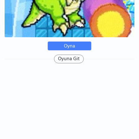
Oyna
Oyuna Git