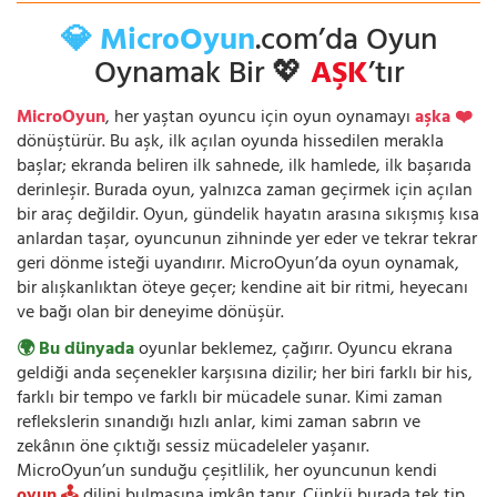
💎 MicroOyun
.com’da Oyun
Oynamak Bir 💖
AŞK
’tır
MicroOyun
, her yaştan oyuncu için oyun oynamayı
aşka ❤️
dönüştürür. Bu aşk, ilk açılan oyunda hissedilen merakla
başlar; ekranda beliren ilk sahnede, ilk hamlede, ilk başarıda
derinleşir. Burada oyun, yalnızca zaman geçirmek için açılan
bir araç değildir. Oyun, gündelik hayatın arasına sıkışmış kısa
anlardan taşar, oyuncunun zihninde yer eder ve tekrar tekrar
geri dönme isteği uyandırır. MicroOyun’da oyun oynamak,
bir alışkanlıktan öteye geçer; kendine ait bir ritmi, heyecanı
ve bağı olan bir deneyime dönüşür.
🌍 Bu dünyada
oyunlar beklemez, çağırır. Oyuncu ekrana
geldiği anda seçenekler karşısına dizilir; her biri farklı bir his,
farklı bir tempo ve farklı bir mücadele sunar. Kimi zaman
reflekslerin sınandığı hızlı anlar, kimi zaman sabrın ve
zekânın öne çıktığı sessiz mücadeleler yaşanır.
MicroOyun’un sunduğu çeşitlilik, her oyuncunun kendi
oyun 🕹️
dilini bulmasına imkân tanır. Çünkü burada tek tip