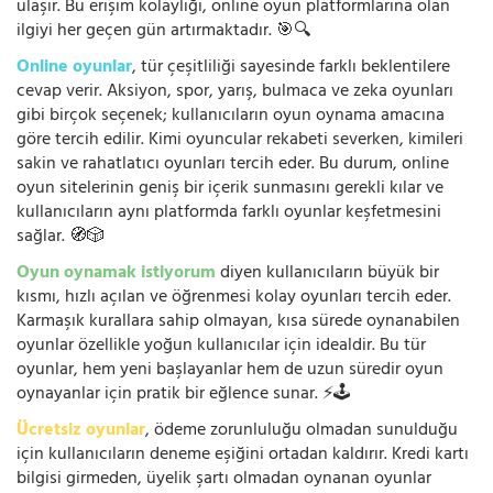
ulaşır. Bu erişim kolaylığı, online oyun platformlarına olan
ilgiyi her geçen gün artırmaktadır. 🎯🔍
Online oyunlar
, tür çeşitliliği sayesinde farklı beklentilere
cevap verir. Aksiyon, spor, yarış, bulmaca ve zeka oyunları
gibi birçok seçenek; kullanıcıların oyun oynama amacına
göre tercih edilir. Kimi oyuncular rekabeti severken, kimileri
sakin ve rahatlatıcı oyunları tercih eder. Bu durum, online
oyun sitelerinin geniş bir içerik sunmasını gerekli kılar ve
kullanıcıların aynı platformda farklı oyunlar keşfetmesini
sağlar. 🧭🎲
Oyun oynamak istiyorum
diyen kullanıcıların büyük bir
kısmı, hızlı açılan ve öğrenmesi kolay oyunları tercih eder.
Karmaşık kurallara sahip olmayan, kısa sürede oynanabilen
oyunlar özellikle yoğun kullanıcılar için idealdir. Bu tür
oyunlar, hem yeni başlayanlar hem de uzun süredir oyun
oynayanlar için pratik bir eğlence sunar. ⚡🕹️
Ücretsiz oyunlar
, ödeme zorunluluğu olmadan sunulduğu
için kullanıcıların deneme eşiğini ortadan kaldırır. Kredi kartı
bilgisi girmeden, üyelik şartı olmadan oynanan oyunlar