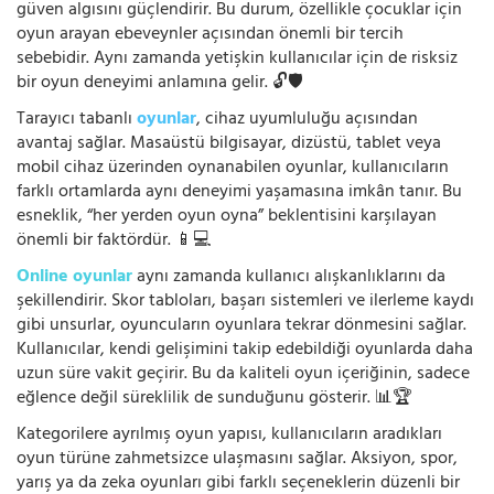
güven algısını güçlendirir. Bu durum, özellikle çocuklar için
oyun arayan ebeveynler açısından önemli bir tercih
sebebidir. Aynı zamanda yetişkin kullanıcılar için de risksiz
bir oyun deneyimi anlamına gelir. 🔓🛡️
Tarayıcı tabanlı
oyunlar
, cihaz uyumluluğu açısından
avantaj sağlar. Masaüstü bilgisayar, dizüstü, tablet veya
mobil cihaz üzerinden oynanabilen oyunlar, kullanıcıların
farklı ortamlarda aynı deneyimi yaşamasına imkân tanır. Bu
esneklik, “her yerden oyun oyna” beklentisini karşılayan
önemli bir faktördür. 📱💻
Online oyunlar
aynı zamanda kullanıcı alışkanlıklarını da
şekillendirir. Skor tabloları, başarı sistemleri ve ilerleme kaydı
gibi unsurlar, oyuncuların oyunlara tekrar dönmesini sağlar.
Kullanıcılar, kendi gelişimini takip edebildiği oyunlarda daha
uzun süre vakit geçirir. Bu da kaliteli oyun içeriğinin, sadece
eğlence değil süreklilik de sunduğunu gösterir. 📊🏆
Kategorilere ayrılmış oyun yapısı, kullanıcıların aradıkları
oyun türüne zahmetsizce ulaşmasını sağlar. Aksiyon, spor,
yarış ya da zeka oyunları gibi farklı seçeneklerin düzenli bir