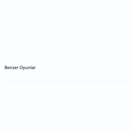
Benzer Oyunlar