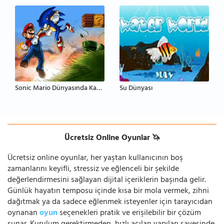
Sonic Mario Dünyasında Kayboldu
Su Dünyası
Ücretsiz Online Oyunlar 🦄
Ücretsiz online oyunlar, her yaştan kullanıcının boş
zamanlarını keyifli, stressiz ve eğlenceli bir şekilde
değerlendirmesini sağlayan dijital içeriklerin başında gelir.
Günlük hayatın temposu içinde kısa bir mola vermek, zihni
dağıtmak ya da sadece eğlenmek isteyenler için tarayıcıdan
oynanan
oyun
seçenekleri pratik ve erişilebilir bir çözüm