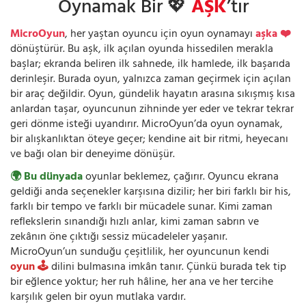
Oynamak Bir 💖
AŞK
’tır
MicroOyun
, her yaştan oyuncu için oyun oynamayı
aşka ❤️
dönüştürür. Bu aşk, ilk açılan oyunda hissedilen merakla
başlar; ekranda beliren ilk sahnede, ilk hamlede, ilk başarıda
derinleşir. Burada oyun, yalnızca zaman geçirmek için açılan
bir araç değildir. Oyun, gündelik hayatın arasına sıkışmış kısa
anlardan taşar, oyuncunun zihninde yer eder ve tekrar tekrar
geri dönme isteği uyandırır. MicroOyun’da oyun oynamak,
bir alışkanlıktan öteye geçer; kendine ait bir ritmi, heyecanı
ve bağı olan bir deneyime dönüşür.
🌍 Bu dünyada
oyunlar beklemez, çağırır. Oyuncu ekrana
geldiği anda seçenekler karşısına dizilir; her biri farklı bir his,
farklı bir tempo ve farklı bir mücadele sunar. Kimi zaman
reflekslerin sınandığı hızlı anlar, kimi zaman sabrın ve
zekânın öne çıktığı sessiz mücadeleler yaşanır.
MicroOyun’un sunduğu çeşitlilik, her oyuncunun kendi
oyun 🕹️
dilini bulmasına imkân tanır. Çünkü burada tek tip
bir eğlence yoktur; her ruh hâline, her ana ve her tercihe
karşılık gelen bir oyun mutlaka vardır.