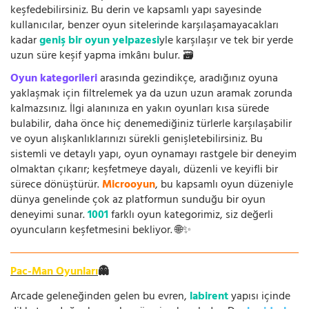
keşfedebilirsiniz. Bu derin ve kapsamlı yapı sayesinde
kullanıcılar, benzer oyun sitelerinde karşılaşamayacakları
kadar
geniş bir oyun yelpazesi
yle karşılaşır ve tek bir yerde
uzun süre keşif yapma imkânı bulur. 🗃️
Oyun kategorileri
arasında gezindikçe, aradığınız oyuna
yaklaşmak için filtrelemek ya da uzun uzun aramak zorunda
kalmazsınız. İlgi alanınıza en yakın oyunları kısa sürede
bulabilir, daha önce hiç denemediğiniz türlerle karşılaşabilir
ve oyun alışkanlıklarınızı sürekli genişletebilirsiniz. Bu
sistemli ve detaylı yapı, oyun oynamayı rastgele bir deneyim
olmaktan çıkarır; keşfetmeye dayalı, düzenli ve keyifli bir
sürece dönüştürür.
Microoyun
, bu kapsamlı oyun düzeniyle
dünya genelinde çok az platformun sunduğu bir oyun
deneyimi sunar.
1001
farklı oyun kategorimiz, siz değerli
oyuncuların keşfetmesini bekliyor. 🌐✨
Pac-Man Oyunları
👻
Arcade geleneğinden gelen bu evren,
labirent
yapısı içinde