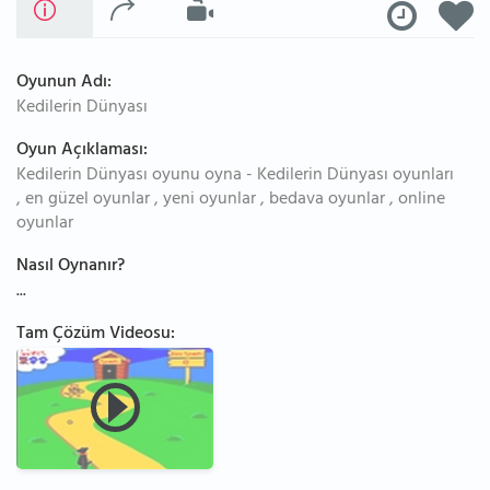
Oyunun Adı:
Kedilerin Dünyası
Oyun Açıklaması:
Kedilerin Dünyası oyunu oyna - Kedilerin Dünyası oyunları
, en güzel oyunlar , yeni oyunlar , bedava oyunlar , online
oyunlar
Nasıl Oynanır?
...
Tam Çözüm Videosu: