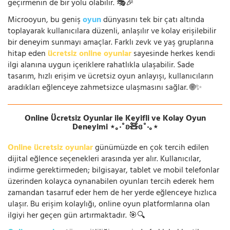
geçirmenin de bir yolu olabilir. 🎭🎉
Microoyun, bu geniş
oyun
dünyasını tek bir çatı altında
toplayarak kullanıcılara düzenli, anlaşılır ve kolay erişilebilir
bir deneyim sunmayı amaçlar. Farklı zevk ve yaş gruplarına
hitap eden
ücretsiz online oyunlar
sayesinde herkes kendi
ilgi alanına uygun içeriklere rahatlıkla ulaşabilir. Sade
tasarım, hızlı erişim ve ücretsiz oyun anlayışı, kullanıcıların
aradıkları eğlenceye zahmetsizce ulaşmasını sağlar. 🌐✨
Online Ücretsiz Oyunlar ile Keyifli ve Kolay Oyun
Deneyimi ⋆｡‧˚ʚ🧸ɞ˚‧｡⋆
Online ücretsiz oyunlar
günümüzde en çok tercih edilen
dijital eğlence seçenekleri arasında yer alır. Kullanıcılar,
indirme gerektirmeden; bilgisayar, tablet ve mobil telefonlar
üzerinden kolayca oynanabilen oyunları tercih ederek hem
zamandan tasarruf eder hem de her yerde eğlenceye hızlıca
ulaşır. Bu erişim kolaylığı, online oyun platformlarına olan
ilgiyi her geçen gün artırmaktadır. 🎯🔍