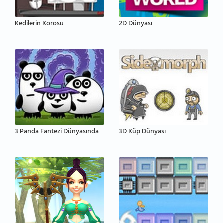
Kedilerin Korosu
2D Dünyası
3 Panda Fantezi Dünyasında
3D Küp Dünyası