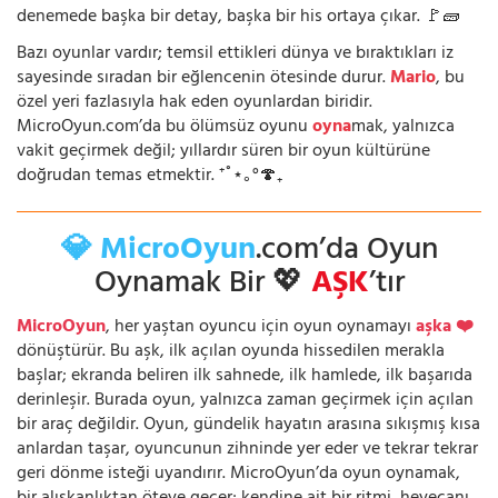
denemede başka bir detay, başka bir his ortaya çıkar. 🚩🧱
Bazı oyunlar vardır; temsil ettikleri dünya ve bıraktıkları iz
sayesinde sıradan bir eğlencenin ötesinde durur.
Mario
, bu
özel yeri fazlasıyla hak eden oyunlardan biridir.
MicroOyun.com’da bu ölümsüz oyunu
oyna
mak, yalnızca
vakit geçirmek değil; yıllardır süren bir oyun kültürüne
doğrudan temas etmektir. ⁺˚⋆｡°🍄₊
💎 MicroOyun
.com’da Oyun
Oynamak Bir 💖
AŞK
’tır
MicroOyun
, her yaştan oyuncu için oyun oynamayı
aşka ❤️
dönüştürür. Bu aşk, ilk açılan oyunda hissedilen merakla
başlar; ekranda beliren ilk sahnede, ilk hamlede, ilk başarıda
derinleşir. Burada oyun, yalnızca zaman geçirmek için açılan
bir araç değildir. Oyun, gündelik hayatın arasına sıkışmış kısa
anlardan taşar, oyuncunun zihninde yer eder ve tekrar tekrar
geri dönme isteği uyandırır. MicroOyun’da oyun oynamak,