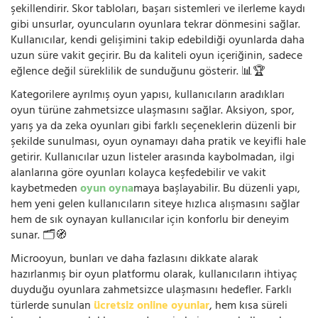
şekillendirir. Skor tabloları, başarı sistemleri ve ilerleme kaydı
gibi unsurlar, oyuncuların oyunlara tekrar dönmesini sağlar.
Kullanıcılar, kendi gelişimini takip edebildiği oyunlarda daha
uzun süre vakit geçirir. Bu da kaliteli oyun içeriğinin, sadece
eğlence değil süreklilik de sunduğunu gösterir. 📊🏆
Kategorilere ayrılmış oyun yapısı, kullanıcıların aradıkları
oyun türüne zahmetsizce ulaşmasını sağlar. Aksiyon, spor,
yarış ya da zeka oyunları gibi farklı seçeneklerin düzenli bir
şekilde sunulması, oyun oynamayı daha pratik ve keyifli hale
getirir. Kullanıcılar uzun listeler arasında kaybolmadan, ilgi
alanlarına göre oyunları kolayca keşfedebilir ve vakit
kaybetmeden
oyun oyna
maya başlayabilir. Bu düzenli yapı,
hem yeni gelen kullanıcıların siteye hızlıca alışmasını sağlar
hem de sık oynayan kullanıcılar için konforlu bir deneyim
sunar. 🗂️🧭
Microoyun, bunları ve daha fazlasını dikkate alarak
hazırlanmış bir oyun platformu olarak, kullanıcıların ihtiyaç
duyduğu oyunlara zahmetsizce ulaşmasını hedefler. Farklı
türlerde sunulan
ücretsiz online oyunlar
, hem kısa süreli