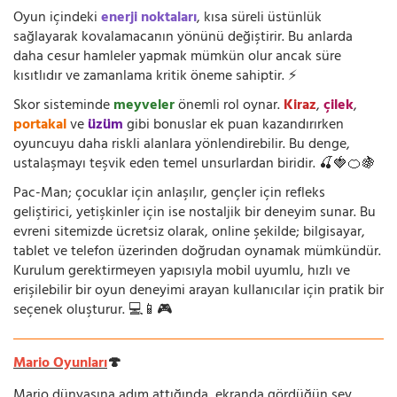
Oyun içindeki
enerji noktaları
, kısa süreli üstünlük
sağlayarak kovalamacanın yönünü değiştirir. Bu anlarda
daha cesur hamleler yapmak mümkün olur ancak süre
kısıtlıdır ve zamanlama kritik öneme sahiptir. ⚡
Skor sisteminde
meyveler
önemli rol oynar.
Kiraz
,
çilek
,
portakal
ve
üzüm
gibi bonuslar ek puan kazandırırken
oyuncuyu daha riskli alanlara yönlendirebilir. Bu denge,
ustalaşmayı teşvik eden temel unsurlardan biridir. 🍒🍓🍊🍇
Pac-Man; çocuklar için anlaşılır, gençler için refleks
geliştirici, yetişkinler için ise nostaljik bir deneyim sunar. Bu
evreni sitemizde ücretsiz olarak, online şekilde; bilgisayar,
tablet ve telefon üzerinden doğrudan oynamak mümkündür.
Kurulum gerektirmeyen yapısıyla mobil uyumlu, hızlı ve
erişilebilir bir oyun deneyimi arayan kullanıcılar için pratik bir
seçenek oluşturur. 💻📱🎮
Mario Oyunları
🍄
Mario dünyasına adım attığında, ekranda gördüğün şey