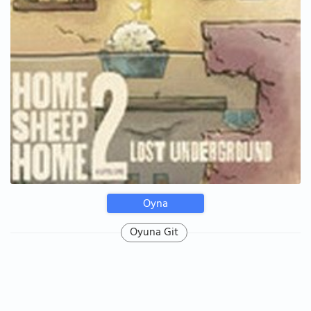
Oyna
Oyuna Git