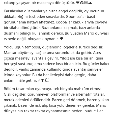
çıkarıp yaşayan bir maceraya dönüştürür. 💗👸🏼🐢
Karşılaşılan düşmanlar yalnızca engel değildir; oyuncunun
dikkatsizliğini test eden sınavlardır. Goomba’lar basit
görünür ama hatayı affetmez. Koopa’lar kabuklarıyla çevreyi
bir silaha dönüştürür. Bazı anlarda kaçmak, bazı anlarda
düşmanı bilinçli kullanmak gerekir. Bu yüzden Mario dünyası
ezberle değil, okuyarak oynanır. 👾
Yolculuğun temposu, güçlendirici öğelerle sürekli değişir.
Mantar büyümeyi sağlar ama sorumluluk da getirir. Ateş
çiçeği mesafeyi avantaja çevirir. Yıldız ise kısa bir anlığına
her şeyi susturur, ama sadece kısa bir an için. Bu güçler kalıcı
değildir; yanlış zamanda kullanıldığında avantaj saniyeler
içinde kaybolur. Bu da her ilerleyişi daha gergin, daha
anlamlı hâle getirir. ⭐🍄💥
Bölüm tasarımları oyuncuyu tek bir yola mahkûm etmez.
Gizli geçitler, görünmeyen platformlar ve alternatif rotalar;
merak edenleri ödüllendirir. Bazen geri dönmek, bazen yukarı
çıkmak, bazen de risk alıp kısa yolu denemek gerekir. Mario
dünyasının tekrar tekrar oynanmasının nedeni budur: Her