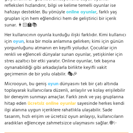
refleksleri hızlandırır, bilgi ve kelime temelli oyunlar ise
hafızayı destekler. Bu yönüyle
online oyunlar
, farklı yaş
grupları için hem eğlendirici hem de geliştirici bir içerik
sunar. 👩🏻‍🏫📚
Her kullanıcının oyunla kurduğu ilişki farklıdır. Kimi kullanıcı
için
oyun
, kısa bir mola anlamına gelirken; kimi için günün
yorgunluğunu atmanın en keyifli yoludur. Çocuklar için
renkli ve eğlenceli dünyalar sunan oyunlar, yetişkinler için
stres azaltıcı bir etki yaratır. Online oyunlar, tek başına
oynanabildiği gibi arkadaşlarla birlikte keyifli vakit
geçirmenin de bir yolu olabilir. 🎭🎉
Microoyun, bu geniş
oyun
dünyasını tek bir çatı altında
toplayarak kullanıcılara düzenli, anlaşılır ve kolay erişilebilir
bir deneyim sunmayı amaçlar. Farklı zevk ve yaş gruplarına
hitap eden
ücretsiz online oyunlar
sayesinde herkes kendi
ilgi alanına uygun içeriklere rahatlıkla ulaşabilir. Sade
tasarım, hızlı erişim ve ücretsiz oyun anlayışı, kullanıcıların
aradıkları eğlenceye zahmetsizce ulaşmasını sağlar. 🌐✨