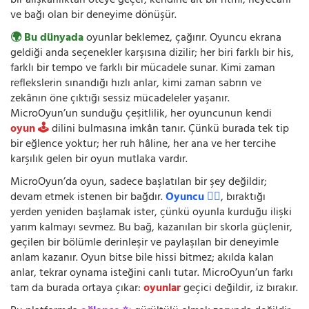
bir alışkanlıktan öteye geçer; kendine ait bir ritmi, heyecanı
ve bağı olan bir deneyime dönüşür.
🌍 Bu dünyada
oyunlar beklemez, çağırır. Oyuncu ekrana
geldiği anda seçenekler karşısına dizilir; her biri farklı bir his,
farklı bir tempo ve farklı bir mücadele sunar. Kimi zaman
reflekslerin sınandığı hızlı anlar, kimi zaman sabrın ve
zekânın öne çıktığı sessiz mücadeleler yaşanır.
MicroOyun’un sunduğu çeşitlilik, her oyuncunun kendi
oyun 🕹️
dilini bulmasına imkân tanır. Çünkü burada tek tip
bir eğlence yoktur; her ruh hâline, her ana ve her tercihe
karşılık gelen bir oyun mutlaka vardır.
MicroOyun’da oyun, sadece başlatılan bir şey değildir;
devam etmek istenen bir bağdır.
Oyuncu 🧍‍♂️
, bıraktığı
yerden yeniden başlamak ister, çünkü oyunla kurduğu ilişki
yarım kalmayı sevmez. Bu bağ, kazanılan bir skorla güçlenir,
geçilen bir bölümle derinleşir ve paylaşılan bir deneyimle
anlam kazanır. Oyun bitse bile hissi bitmez; akılda kalan
anlar, tekrar oynama isteğini canlı tutar. MicroOyun’un farkı
tam da burada ortaya çıkar:
oyunlar
geçici değildir, iz bırakır.