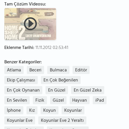
Tam Çözüm Videosu:
Eklenme Tarihi:
11.11.2012 02:53:41
Benzer Kategoriler:
Atlama
Beceri
Bulmaca
Editör
Ekip Çalışması
En Çok Beğenilen
En Çok Oynanan
En Güzel
En Güzel Zeka
En Sevilen
Fizik
Güzel
Hayvan
iPad
İphone
Kız
Koyun
Koyunlar
Koyunlar Eve
Koyunlar Eve 2 Yeraltı