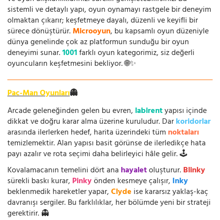
sistemli ve detaylı yapı, oyun oynamayı rastgele bir deneyim
olmaktan çıkarır; keşfetmeye dayalı, düzenli ve keyifli bir
sürece dönüştürür.
Microoyun
, bu kapsamlı oyun düzeniyle
dünya genelinde çok az platformun sunduğu bir oyun
deneyimi sunar.
1001
farklı oyun kategorimiz, siz değerli
oyuncuların keşfetmesini bekliyor. 🌐✨
Pac-Man Oyunları
👻
Arcade geleneğinden gelen bu evren,
labirent
yapısı içinde
dikkat ve doğru karar alma üzerine kuruludur. Dar
koridorlar
arasında ilerlerken hedef, harita üzerindeki tüm
noktaları
temizlemektir. Alan yapısı basit görünse de ilerledikçe hata
payı azalır ve rota seçimi daha belirleyici hâle gelir. 🕹️
Kovalamacanın temelini dört ana
hayalet
oluşturur.
Blinky
sürekli baskı kurar,
Pinky
önden kesmeye çalışır,
Inky
beklenmedik hareketler yapar,
Clyde
ise kararsız yaklaş-kaç
davranışı sergiler. Bu farklılıklar, her bölümde yeni bir strateji
gerektirir. 👻