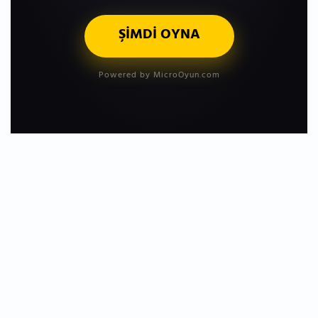
ŞİMDİ OYNA
Powered by MicroOyun.com