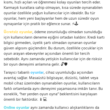
kısmı, hızlı açılan ve öğrenmesi kolay oyunları tercih eder.
Karmaşık kurallara sahip olmayan, kısa sürede oynanabilen
oyunlar özellikle yoğun kullanıcılar için idealdir. Bu tür
oyunlar, hem yeni başlayanlar hem de uzun süredir oyun
oynayanlar için pratik bir eğlence sunar. ⚡🕹️
Ücretsiz oyunlar
, ödeme zorunluluğu olmadan sunulduğu
için kullanıcıların deneme eşiğini ortadan kaldırır. Kredi kartı
bilgisi girmeden, üyelik şartı olmadan oynanan oyunlar
güven algısını güçlendirir. Bu durum, özellikle çocuklar için
oyun arayan ebeveynler açısından önemli bir tercih
sebebidir. Aynı zamanda yetişkin kullanıcılar için de risksiz
bir oyun deneyimi anlamına gelir. 🔓🛡️
Tarayıcı tabanlı
oyunlar
, cihaz uyumluluğu açısından
avantaj sağlar. Masaüstü bilgisayar, dizüstü, tablet veya
mobil cihaz üzerinden oynanabilen oyunlar, kullanıcıların
farklı ortamlarda aynı deneyimi yaşamasına imkân tanır. Bu
esneklik, “her yerden oyun oyna” beklentisini karşılayan
önemli bir faktördür. 📱💻
Online oyunlar
aynı zamanda kullanıcı alışkanlıklarını da