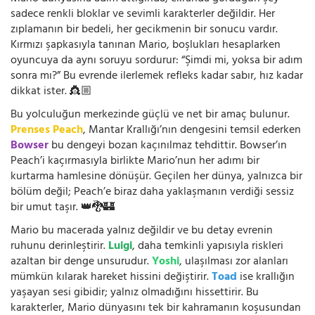
sadece renkli bloklar ve sevimli karakterler değildir. Her
zıplamanın bir bedeli, her gecikmenin bir sonucu vardır.
Kırmızı şapkasıyla tanınan Mario, boşlukları hesaplarken
oyuncuya da aynı soruyu sordurur: “Şimdi mi, yoksa bir adım
sonra mı?” Bu evrende ilerlemek refleks kadar sabır, hız kadar
dikkat ister. 👸🏼
Bu yolculuğun merkezinde güçlü ve net bir amaç bulunur.
Prenses Peach
, Mantar Krallığı’nın dengesini temsil ederken
Bowser
bu dengeyi bozan kaçınılmaz tehdittir. Bowser’ın
Peach’i kaçırmasıyla birlikte Mario’nun her adımı bir
kurtarma hamlesine dönüşür. Geçilen her dünya, yalnızca bir
bölüm değil; Peach’e biraz daha yaklaşmanın verdiği sessiz
bir umut taşır. 👑🐉🏰
Mario bu macerada yalnız değildir ve bu detay evrenin
ruhunu derinleştirir.
Luigi
, daha temkinli yapısıyla riskleri
azaltan bir denge unsurudur.
Yoshi
, ulaşılması zor alanları
mümkün kılarak hareket hissini değiştirir.
Toad
ise krallığın
yaşayan sesi gibidir; yalnız olmadığını hissettirir. Bu
karakterler, Mario dünyasını tek bir kahramanın koşusundan