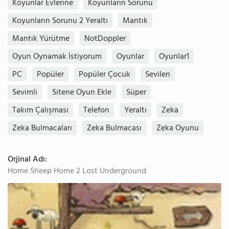
Koyunlar Evlerine
Koyunların Sorunu
Koyunların Sorunu 2 Yeraltı
Mantık
Mantık Yürütme
NotDoppler
Oyun Oynamak İstiyorum
Oyunlar
Oyunlar1
PC
Popüler
Popüler Çocuk
Sevilen
Sevimli
Sitene Oyun Ekle
Süper
Takım Çalışması
Telefon
Yeraltı
Zeka
Zeka Bulmacaları
Zeka Bulmacası
Zeka Oyunu
Orjinal Adı:
Home Sheep Home 2 Lost Underground