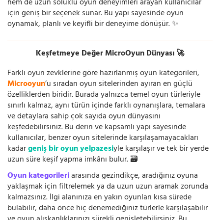
hem de uzun soluklu oyun deneyimleri arayan kullanıcılar
için geniş bir seçenek sunar. Bu yapı sayesinde oyun
oynamak, planlı ve keyifli bir deneyime dönüşür. ✨
Keşfetmeye Değer MicroOyun Dünyası 🚀
Farklı oyun zevklerine göre hazırlanmış oyun kategorileri,
Microoyun
’u sıradan oyun sitelerinden ayıran en güçlü
özelliklerden biridir. Burada yalnızca temel oyun türleriyle
sınırlı kalmaz, aynı türün içinde farklı oynanışlara, temalara
ve detaylara sahip çok sayıda oyun dünyasını
keşfedebilirsiniz. Bu derin ve kapsamlı yapı sayesinde
kullanıcılar, benzer oyun sitelerinde karşılaşamayacakları
kadar
geniş bir oyun yelpazesi
yle karşılaşır ve tek bir yerde
uzun süre keşif yapma imkânı bulur. 🗃️
Oyun kategorileri
arasında gezindikçe, aradığınız oyuna
yaklaşmak için filtrelemek ya da uzun uzun aramak zorunda
kalmazsınız. İlgi alanınıza en yakın oyunları kısa sürede
bulabilir, daha önce hiç denemediğiniz türlerle karşılaşabilir
ve oyun alışkanlıklarınızı sürekli genişletebilirsiniz. Bu