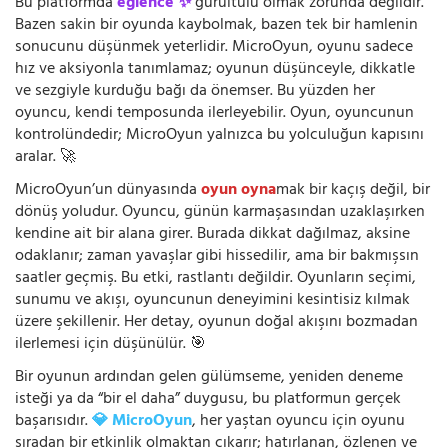
Bu platformda
eğlence ✨
gürültülü olmak zorunda değildir.
Bazen sakin bir oyunda kaybolmak, bazen tek bir hamlenin
sonucunu düşünmek yeterlidir. MicroOyun, oyunu sadece
hız ve aksiyonla tanımlamaz; oyunun düşünceyle, dikkatle
ve sezgiyle kurduğu bağı da önemser. Bu yüzden her
oyuncu, kendi temposunda ilerleyebilir. Oyun, oyuncunun
kontrolündedir; MicroOyun yalnızca bu yolculuğun kapısını
aralar. 🚀
MicroOyun’un dünyasında
oyun oyna
mak bir kaçış değil, bir
dönüş yoludur. Oyuncu, günün karmaşasından uzaklaşırken
kendine ait bir alana girer. Burada dikkat dağılmaz, aksine
odaklanır; zaman yavaşlar gibi hissedilir, ama bir bakmışsın
saatler geçmiş. Bu etki, rastlantı değildir. Oyunların seçimi,
sunumu ve akışı, oyuncunun deneyimini kesintisiz kılmak
üzere şekillenir. Her detay, oyunun doğal akışını bozmadan
ilerlemesi için düşünülür. 🎯
Bir oyunun ardından gelen gülümseme, yeniden deneme
isteği ya da “bir el daha” duygusu, bu platformun gerçek
başarısıdır.
💎 MicroOyun
, her yaştan oyuncu için oyunu
sıradan bir etkinlik olmaktan çıkarır; hatırlanan, özlenen ve