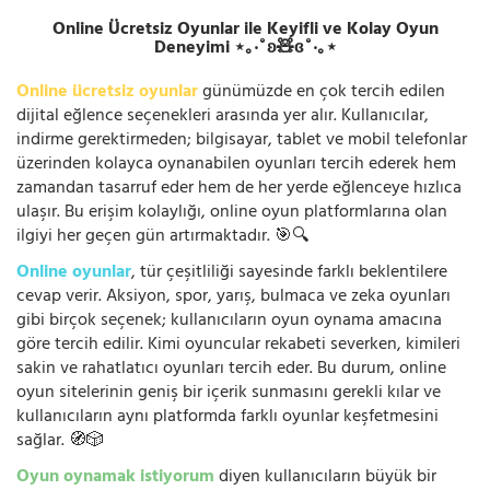
Online Ücretsiz Oyunlar ile Keyifli ve Kolay Oyun
Deneyimi ⋆｡‧˚ʚ🧸ɞ˚‧｡⋆
Online ücretsiz oyunlar
günümüzde en çok tercih edilen
dijital eğlence seçenekleri arasında yer alır. Kullanıcılar,
indirme gerektirmeden; bilgisayar, tablet ve mobil telefonlar
üzerinden kolayca oynanabilen oyunları tercih ederek hem
zamandan tasarruf eder hem de her yerde eğlenceye hızlıca
ulaşır. Bu erişim kolaylığı, online oyun platformlarına olan
ilgiyi her geçen gün artırmaktadır. 🎯🔍
Online oyunlar
, tür çeşitliliği sayesinde farklı beklentilere
cevap verir. Aksiyon, spor, yarış, bulmaca ve zeka oyunları
gibi birçok seçenek; kullanıcıların oyun oynama amacına
göre tercih edilir. Kimi oyuncular rekabeti severken, kimileri
sakin ve rahatlatıcı oyunları tercih eder. Bu durum, online
oyun sitelerinin geniş bir içerik sunmasını gerekli kılar ve
kullanıcıların aynı platformda farklı oyunlar keşfetmesini
sağlar. 🧭🎲
Oyun oynamak istiyorum
diyen kullanıcıların büyük bir