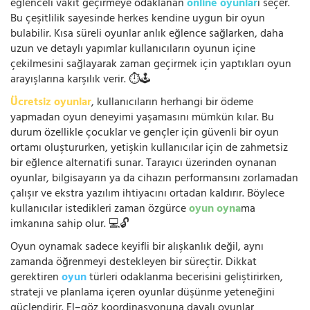
eğlenceli vakit geçirmeye odaklanan
online oyunlar
ı seçer.
Bu çeşitlilik sayesinde herkes kendine uygun bir oyun
bulabilir. Kısa süreli oyunlar anlık eğlence sağlarken, daha
uzun ve detaylı yapımlar kullanıcıların oyunun içine
çekilmesini sağlayarak zaman geçirmek için yaptıkları oyun
arayışlarına karşılık verir. ⏱️🕹️
Ücretsiz oyunlar
, kullanıcıların herhangi bir ödeme
yapmadan oyun deneyimi yaşamasını mümkün kılar. Bu
durum özellikle çocuklar ve gençler için güvenli bir oyun
ortamı oluştururken, yetişkin kullanıcılar için de zahmetsiz
bir eğlence alternatifi sunar. Tarayıcı üzerinden oynanan
oyunlar, bilgisayarın ya da cihazın performansını zorlamadan
çalışır ve ekstra yazılım ihtiyacını ortadan kaldırır. Böylece
kullanıcılar istedikleri zaman özgürce
oyun oyna
ma
imkanına sahip olur. 💻🔓
Oyun oynamak sadece keyifli bir alışkanlık değil, aynı
zamanda öğrenmeyi destekleyen bir süreçtir. Dikkat
gerektiren
oyun
türleri odaklanma becerisini geliştirirken,
strateji ve planlama içeren oyunlar düşünme yeteneğini
güçlendirir. El–göz koordinasyonuna dayalı oyunlar