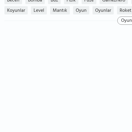
Beceri
Bomba
Buz
Fizik
Füze
Gamezhero
Koyunlar
Level
Mantık
Oyun
Oyunlar
Roket
Oyun