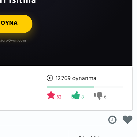
ı Isıtma
 OYNA
icroOyun.com
12.769 oynanma
62
8
6