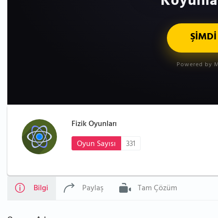
Koyunlar
ŞİMDİ
Powered by M
Fizik Oyunları
Oyun Sayısı
331
Bilgi
Paylaş
Tam Çözüm