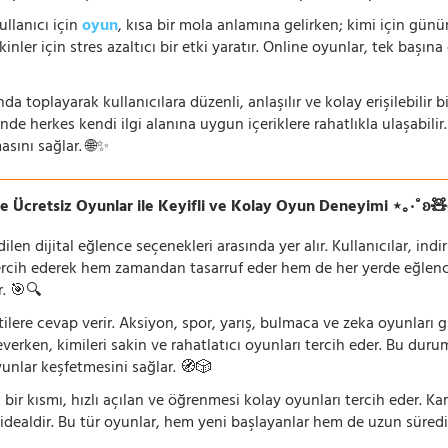
ullanıcı için
oyun
, kısa bir mola anlamına gelirken; kimi için gü
nler için stres azaltıcı bir etki yaratır. Online oyunlar, tek başına 
nda toplayarak kullanıcılara düzenli, anlaşılır ve kolay erişilebili
de herkes kendi ilgi alanına uygun içeriklere rahatlıkla ulaşabilir.
asını sağlar. 🌐✨
e Ücretsiz Oyunlar ile Keyifli ve Kolay Oyun Deneyimi ⋆｡‧˚ʚ
n dijital eğlence seçenekleri arasında yer alır. Kullanıcılar, ind
rcih ederek hem zamandan tasarruf eder hem de her yerde eğlenceye
r. 🎯🔍
lentilere cevap verir. Aksiyon, spor, yarış, bulmaca ve zeka oyunlar
verken, kimileri sakin ve rahatlatıcı oyunları tercih eder. Bu duru
oyunlar keşfetmesini sağlar. 🧭🎲
 bir kısmı, hızlı açılan ve öğrenmesi kolay oyunları tercih eder. K
 idealdir. Bu tür oyunlar, hem yeni başlayanlar hem de uzun süredi