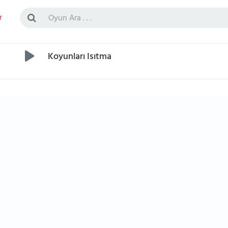
r
Koyunları Isıtma