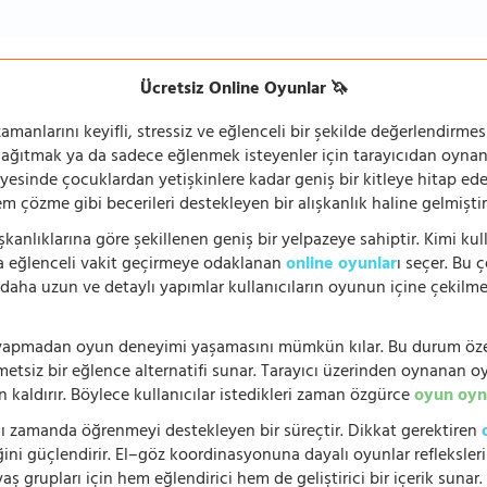
Ücretsiz Online Oyunlar 🦄
manlarını keyifli, stressiz ve eğlenceli bir şekilde değerlendirmesi
 dağıtmak ya da sadece eğlenmek isteyenler için tarayıcıdan oyn
ayesinde çocuklardan yetişkinlere kadar geniş bir kitleye hitap ede
 çözme gibi becerileri destekleyen bir alışkanlık haline gelmiştir
şkanlıklarına göre şekillenen geniş bir yelpazeye sahiptir. Kimi kull
da eğlenceli vakit geçirmeye odaklanan
online oyunlar
ı seçer. Bu 
n, daha uzun ve detaylı yapımlar kullanıcıların oyunun içine çekil
e yapmadan oyun deneyimi yaşamasını mümkün kılar. Bu durum özell
hmetsiz bir eğlence alternatifi sunar. Tarayıcı üzerinden oynanan o
n kaldırır. Böylece kullanıcılar istedikleri zaman özgürce
oyun oyn
nı zamanda öğrenmeyi destekleyen bir süreçtir. Dikkat gerektiren
i güçlendirir. El–göz koordinasyonuna dayalı oyunlar refleksleri hı
 yaş grupları için hem eğlendirici hem de geliştirici bir içerik sunar