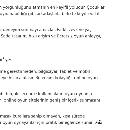
nün yorgunluğunu atmanın en keyifli yoludur. Çocuklar
oynanabildiği gibi arkadaşlarla birlikte keyifli vakit
r bir deneyim sunmayı amaçlar. Farklı zevk ve yaş
 Sade tasarım, hızlı erişim ve ücretsiz oyun anlayışı,
ɞ˚‧｡⋆
irme gerektirmeden; bilgisayar, tablet ve mobil
 hızlıca ulaşır. Bu erişim kolaylığı, online oyun
ı gibi birçok seçenek; kullanıcıların oyun oynama
m, online oyun sitelerinin geniş bir içerik sunmasını
armaşık kurallara sahip olmayan, kısa sürede
r oyun oynayanlar için pratik bir eğlence sunar. ⚡🕹️