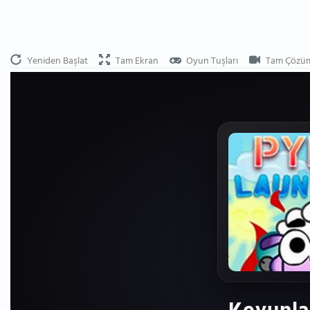
Yeniden Başlat
Tam Ekran
Oyun Tuşları
Tam Çözü