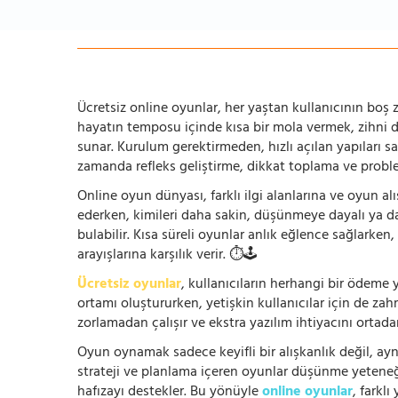
Ücretsiz online oyunlar, her yaştan kullanıcının boş za
hayatın temposu içinde kısa bir mola vermek, zihni
sunar. Kurulum gerektirmeden, hızlı açılan yapıları s
zamanda refleks geliştirme, dikkat toplama ve problem
Online oyun dünyası, farklı ilgi alanlarına ve oyun alı
ederken, kimileri daha sakin, düşünmeye dayalı ya 
bulabilir. Kısa süreli oyunlar anlık eğlence sağlarke
arayışlarına karşılık verir. ⏱️🕹️
Ücretsiz oyunlar
, kullanıcıların herhangi bir ödem
ortamı oluştururken, yetişkin kullanıcılar için de za
zorlamadan çalışır ve ekstra yazılım ihtiyacını ortada
Oyun oynamak sadece keyifli bir alışkanlık değil, ay
strateji ve planlama içeren oyunlar düşünme yeteneğin
hafızayı destekler. Bu yönüyle
online oyunlar
, farklı