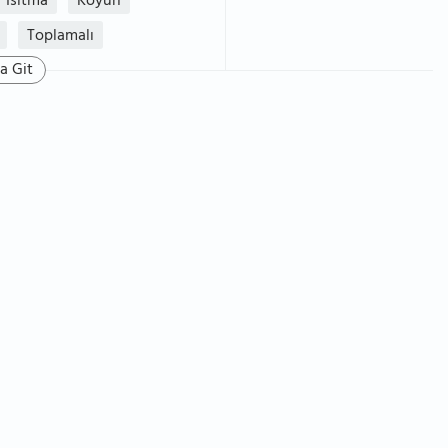
Isıtma
Koyun
Toplamalı
a Git