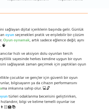
ni sağlayan dijital içeriklerin başında gelir. Günlük
anan
oyun
seçenekleri pratik ve erişilebilir bir çözüm
r.
Oyun oynamak
, artık sadece eğlence değil; aynı
. 🧠
anıcılar hızlı ve aksiyon dolu oyunları tercih
çeşitlilik sayesinde herkes kendine uygun bir oyun
mesini sağlayarak zaman geçirmek için yaptıkları oyun
ikle çocuklar ve gençler için güvenli bir oyun
yunlar, bilgisayarın ya da cihazın performansını
a
ma imkanına sahip olur. 💻🔓
oyun
türleri odaklanma becerisini geliştirirken,
zlandırır, bilgi ve kelime temelli oyunlar ise
. 👩🏻‍🏫📚