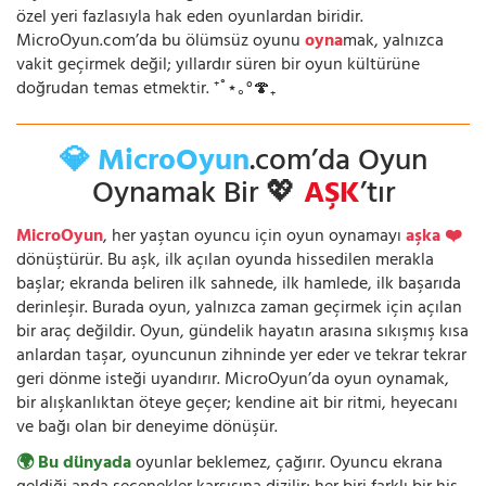
özel yeri fazlasıyla hak eden oyunlardan biridir.
MicroOyun.com’da bu ölümsüz oyunu
oyna
mak, yalnızca
vakit geçirmek değil; yıllardır süren bir oyun kültürüne
doğrudan temas etmektir. ⁺˚⋆｡°🍄₊
💎 MicroOyun
.com’da Oyun
Oynamak Bir 💖
AŞK
’tır
MicroOyun
, her yaştan oyuncu için oyun oynamayı
aşka ❤️
dönüştürür. Bu aşk, ilk açılan oyunda hissedilen merakla
başlar; ekranda beliren ilk sahnede, ilk hamlede, ilk başarıda
derinleşir. Burada oyun, yalnızca zaman geçirmek için açılan
bir araç değildir. Oyun, gündelik hayatın arasına sıkışmış kısa
anlardan taşar, oyuncunun zihninde yer eder ve tekrar tekrar
geri dönme isteği uyandırır. MicroOyun’da oyun oynamak,
bir alışkanlıktan öteye geçer; kendine ait bir ritmi, heyecanı
ve bağı olan bir deneyime dönüşür.
🌍 Bu dünyada
oyunlar beklemez, çağırır. Oyuncu ekrana