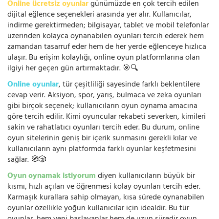
Online ücretsiz oyunlar
günümüzde en çok tercih edilen
dijital eğlence seçenekleri arasında yer alır. Kullanıcılar,
indirme gerektirmeden; bilgisayar, tablet ve mobil telefonlar
üzerinden kolayca oynanabilen oyunları tercih ederek hem
zamandan tasarruf eder hem de her yerde eğlenceye hızlıca
ulaşır. Bu erişim kolaylığı, online oyun platformlarına olan
ilgiyi her geçen gün artırmaktadır. 🎯🔍
Online oyunlar
, tür çeşitliliği sayesinde farklı beklentilere
cevap verir. Aksiyon, spor, yarış, bulmaca ve zeka oyunları
gibi birçok seçenek; kullanıcıların oyun oynama amacına
göre tercih edilir. Kimi oyuncular rekabeti severken, kimileri
sakin ve rahatlatıcı oyunları tercih eder. Bu durum, online
oyun sitelerinin geniş bir içerik sunmasını gerekli kılar ve
kullanıcıların aynı platformda farklı oyunlar keşfetmesini
sağlar. 🧭🎲
Oyun oynamak istiyorum
diyen kullanıcıların büyük bir
kısmı, hızlı açılan ve öğrenmesi kolay oyunları tercih eder.
Karmaşık kurallara sahip olmayan, kısa sürede oynanabilen
oyunlar özellikle yoğun kullanıcılar için idealdir. Bu tür