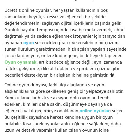
Ücretsiz online oyunlar, her yaştan kullanıcının boş
zamanlarını keyifli, stressiz ve eğlenceli bir şekilde
değerlendirmesini sağlayan dijital içeriklerin başında gelir.
Günlük hayatın temposu içinde kısa bir mola vermek, zihni
dağıtmak ya da sadece eğlenmek isteyenler için tarayıcıdan
oynanan
oyun
seçenekleri pratik ve erişilebilir bir çözüm
sunar. Kurulum gerektirmeden, hızlı açılan yapıları sayesinde
çocuklardan yetişkinlere kadar geniş bir kitleye hitap eder.
Oyun oynamak
, artık sadece eğlence değil; aynı zamanda
refleks geliştirme, dikkat toplama ve problem çözme gibi
becerileri destekleyen bir alışkanlık haline gelmiştir. 🧠
Online oyun dünyası, farklı ilgi alanlarına ve oyun
alışkanlıklarına göre şekillenen geniş bir yelpazeye sahiptir.
Kimi kullanıcılar hızlı ve aksiyon dolu oyunları tercih
ederken, kimileri daha sakin, düşünmeye dayalı ya da
eğlenceli vakit geçirmeye odaklanan
online oyunlar
ı seçer.
Bu çeşitlilik sayesinde herkes kendine uygun bir oyun
bulabilir. Kısa süreli oyunlar anlık eğlence sağlarken, daha
uzun ve detaylı yapımlar kullanıcıların oyunun içine