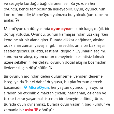
ve sezgiyle kurduğu bağı da önemser. Bu yüzden her
oyuncu, kendi temposunda ilerleyebilir. Oyun, oyuncunun
kontrolündedir; MicroOyun yalnızca bu yolculuğun kapısını
aralar. 🚀
MicroOyun’un dünyasında
oyun oyna
mak bir kaçış değil, bir
dönüş yoludur. Oyuncu, günün karmaşasından uzaklaşırken
kendine ait bir alana girer. Burada dikkat dağılmaz, aksine
odaklanır; zaman yavaşlar gibi hissedilir, ama bir bakmışsın
saatler geçmiş. Bu etki, rastlantı değildir. Oyunların seçimi,
sunumu ve akışı, oyuncunun deneyimini kesintisiz kılmak
üzere şekillenir. Her detay, oyunun doğal akışını bozmadan
ilerlemesi için düşünülür. 🎯
Bir oyunun ardından gelen gülümseme, yeniden deneme
isteği ya da “bir el daha” duygusu, bu platformun gerçek
başarısıdır.
💎 MicroOyun
, her yaştan oyuncu için oyunu
sıradan bir etkinlik olmaktan çıkarır; hatırlanan, özlenen ve
tekrar tekrar yaşanmak istenen bir deneyime dönüştürür.
Burada oyun oynanmaz; burada oyun yaşanır, bağ kurulur ve
zamanla bir
aşka 💖
dönüşür.