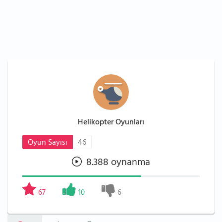
Helikopter Oyunları
Oyun Sayısı
46
8.388 oynanma
67
10
6