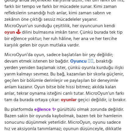
geldiği anda seçenekler karşısına dizilir; her biri farklı bir his,
farklı bir tempo ve farklı bir mücadele sunar. Kimi zaman
reflekslerin sınandığı hızlı anlar, kimi zaman sabrın ve
zekânın öne çıktığı sessiz mücadeleler yaşanır.
MicroOyun’un sunduğu çeşitlilik, her oyuncunun kendi
oyun 🕹️
dilini bulmasına imkân tanır. Çünkü burada tek tip
bir eğlence yoktur; her ruh hâline, her ana ve her tercihe
karşılık gelen bir oyun mutlaka vardır.
MicroOyun’da oyun, sadece başlatılan bir şey değildir;
devam etmek istenen bir bağdır.
Oyuncu 🧍‍♂️
, bıraktığı
yerden yeniden başlamak ister, çünkü oyunla kurduğu ilişki
yarım kalmayı sevmez. Bu bağ, kazanılan bir skorla güçlenir,
geçilen bir bölümle derinleşir ve paylaşılan bir deneyimle
anlam kazanır. Oyun bitse bile hissi bitmez; akılda kalan
anlar, tekrar oynama isteğini canlı tutar. MicroOyun’un farkı
tam da burada ortaya çıkar:
oyunlar
geçici değildir, iz bırakır.
Bu platformda
eğlence ✨
gürültülü olmak zorunda değildir.
Bazen sakin bir oyunda kaybolmak, bazen tek bir hamlenin
sonucunu düşünmek yeterlidir. MicroOyun, oyunu sadece
hız ve aksiyonla tanımlamaz; oyunun düşünceyle, dikkatle