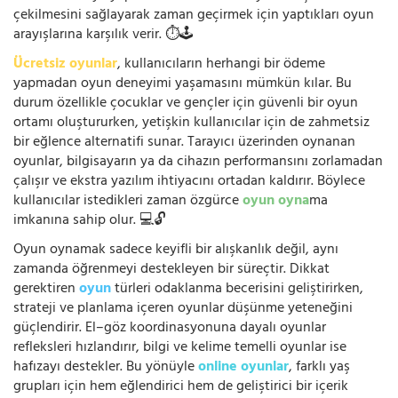
çekilmesini sağlayarak zaman geçirmek için yaptıkları oyun
arayışlarına karşılık verir. ⏱️🕹️
Ücretsiz oyunlar
, kullanıcıların herhangi bir ödeme
yapmadan oyun deneyimi yaşamasını mümkün kılar. Bu
durum özellikle çocuklar ve gençler için güvenli bir oyun
ortamı oluştururken, yetişkin kullanıcılar için de zahmetsiz
bir eğlence alternatifi sunar. Tarayıcı üzerinden oynanan
oyunlar, bilgisayarın ya da cihazın performansını zorlamadan
çalışır ve ekstra yazılım ihtiyacını ortadan kaldırır. Böylece
kullanıcılar istedikleri zaman özgürce
oyun oyna
ma
imkanına sahip olur. 💻🔓
Oyun oynamak sadece keyifli bir alışkanlık değil, aynı
zamanda öğrenmeyi destekleyen bir süreçtir. Dikkat
gerektiren
oyun
türleri odaklanma becerisini geliştirirken,
strateji ve planlama içeren oyunlar düşünme yeteneğini
güçlendirir. El–göz koordinasyonuna dayalı oyunlar
refleksleri hızlandırır, bilgi ve kelime temelli oyunlar ise
hafızayı destekler. Bu yönüyle
online oyunlar
, farklı yaş
grupları için hem eğlendirici hem de geliştirici bir içerik