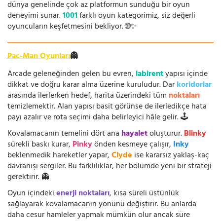
dünya genelinde çok az platformun sunduğu bir oyun
deneyimi sunar.
1001
farklı oyun kategorimiz, siz değerli
oyuncuların keşfetmesini bekliyor. 🌐✨
Pac-Man Oyunları
👻
Arcade geleneğinden gelen bu evren,
labirent
yapısı içinde
dikkat ve doğru karar alma üzerine kuruludur. Dar
koridorlar
arasında ilerlerken hedef, harita üzerindeki tüm
noktaları
temizlemektir. Alan yapısı basit görünse de ilerledikçe hata
payı azalır ve rota seçimi daha belirleyici hâle gelir. 🕹️
Kovalamacanın temelini dört ana
hayalet
oluşturur.
Blinky
sürekli baskı kurar,
Pinky
önden kesmeye çalışır,
Inky
beklenmedik hareketler yapar,
Clyde
ise kararsız yaklaş-kaç
davranışı sergiler. Bu farklılıklar, her bölümde yeni bir strateji
gerektirir. 👻
Oyun içindeki
enerji noktaları
, kısa süreli üstünlük
sağlayarak kovalamacanın yönünü değiştirir. Bu anlarda
daha cesur hamleler yapmak mümkün olur ancak süre