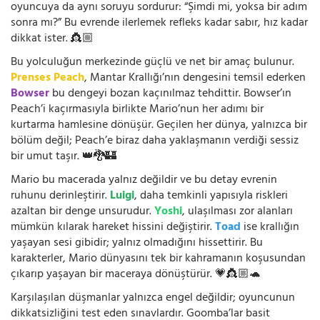
oyuncuya da aynı soruyu sordurur: “Şimdi mi, yoksa bir adım
sonra mı?” Bu evrende ilerlemek refleks kadar sabır, hız kadar
dikkat ister. 👸🏼
Bu yolculuğun merkezinde güçlü ve net bir amaç bulunur.
Prenses Peach
, Mantar Krallığı’nın dengesini temsil ederken
Bowser
bu dengeyi bozan kaçınılmaz tehdittir. Bowser’ın
Peach’i kaçırmasıyla birlikte Mario’nun her adımı bir
kurtarma hamlesine dönüşür. Geçilen her dünya, yalnızca bir
bölüm değil; Peach’e biraz daha yaklaşmanın verdiği sessiz
bir umut taşır. 👑🐉🏰
Mario bu macerada yalnız değildir ve bu detay evrenin
ruhunu derinleştirir.
Luigi
, daha temkinli yapısıyla riskleri
azaltan bir denge unsurudur.
Yoshi
, ulaşılması zor alanları
mümkün kılarak hareket hissini değiştirir.
Toad
ise krallığın
yaşayan sesi gibidir; yalnız olmadığını hissettirir. Bu
karakterler, Mario dünyasını tek bir kahramanın koşusundan
çıkarıp yaşayan bir maceraya dönüştürür. 💗👸🏼🐢
Karşılaşılan düşmanlar yalnızca engel değildir; oyuncunun
dikkatsizliğini test eden sınavlardır. Goomba’lar basit