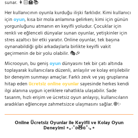
sunar. 👩🏻‍🏫📚
Her kullanıcının oyunla kurduğu ilişki farklıdır. Kimi kullanıcı
için
oyun
, kısa bir mola anlamına gelirken; kimi için günün
yorgunluğunu atmanın en keyifli yoludur. Çocuklar için
renkli ve eğlenceli dünyalar sunan oyunlar, yetişkinler için
stres azaltıcı bir etki yaratır. Online oyunlar, tek başına
oynanabildiği gibi arkadaşlarla birlikte keyifli vakit
geçirmenin de bir yolu olabilir. 🎭🎉
Microoyun, bu geniş
oyun
dünyasını tek bir çatı altında
toplayarak kullanıcılara düzenli, anlaşılır ve kolay erişilebilir
bir deneyim sunmayı amaçlar. Farklı zevk ve yaş gruplarına
hitap eden
ücretsiz online oyunlar
sayesinde herkes kendi
ilgi alanına uygun içeriklere rahatlıkla ulaşabilir. Sade
tasarım, hızlı erişim ve ücretsiz oyun anlayışı, kullanıcıların
aradıkları eğlenceye zahmetsizce ulaşmasını sağlar. 🌐✨
Online Ücretsiz Oyunlar ile Keyifli ve Kolay Oyun
Deneyimi ⋆｡‧˚ʚ🧸ɞ˚‧｡⋆