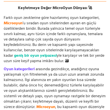
Keşfetmeye Değer MicroOyun Dünyası 🚀
Farklı oyun zevklerine göre hazırlanmış oyun kategorileri,
Microoyun
’u sıradan oyun sitelerinden ayıran en güçlü
özelliklerden biridir. Burada yalnızca temel oyun türleriyle
sınırlı kalmaz, aynı türün içinde farklı oynanışlara, temalara
ve detaylara sahip çok sayıda oyun dünyasını
keşfedebilirsiniz. Bu derin ve kapsamlı yapı sayesinde
kullanıcılar, benzer oyun sitelerinde karşılaşamayacakları
kadar
geniş bir oyun yelpazesi
yle karşılaşır ve tek bir yerde
uzun süre keşif yapma imkânı bulur. 🗃️
Oyun kategorileri
arasında gezindikçe, aradığınız oyuna
yaklaşmak için filtrelemek ya da uzun uzun aramak zorunda
kalmazsınız. İlgi alanınıza en yakın oyunları kısa sürede
bulabilir, daha önce hiç denemediğiniz türlerle karşılaşabilir
ve oyun alışkanlıklarınızı sürekli genişletebilirsiniz. Bu
sistemli ve detaylı yapı, oyun oynamayı rastgele bir deneyim
olmaktan çıkarır; keşfetmeye dayalı, düzenli ve keyifli bir
sürece dönüştürür.
Microoyun
, bu kapsamlı oyun düzeniyle