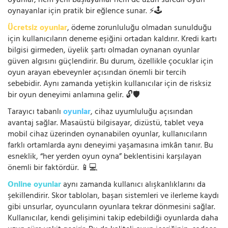
oyunlar, hem yeni başlayanlar hem de uzun süredir oyun
oynayanlar için pratik bir eğlence sunar. ⚡🕹️
Ücretsiz oyunlar
, ödeme zorunluluğu olmadan sunulduğu
için kullanıcıların deneme eşiğini ortadan kaldırır. Kredi kartı
bilgisi girmeden, üyelik şartı olmadan oynanan oyunlar
güven algısını güçlendirir. Bu durum, özellikle çocuklar için
oyun arayan ebeveynler açısından önemli bir tercih
sebebidir. Aynı zamanda yetişkin kullanıcılar için de risksiz
bir oyun deneyimi anlamına gelir. 🔓🛡️
Tarayıcı tabanlı
oyunlar
, cihaz uyumluluğu açısından
avantaj sağlar. Masaüstü bilgisayar, dizüstü, tablet veya
mobil cihaz üzerinden oynanabilen oyunlar, kullanıcıların
farklı ortamlarda aynı deneyimi yaşamasına imkân tanır. Bu
esneklik, “her yerden oyun oyna” beklentisini karşılayan
önemli bir faktördür. 📱💻
Online oyunlar
aynı zamanda kullanıcı alışkanlıklarını da
şekillendirir. Skor tabloları, başarı sistemleri ve ilerleme kaydı
gibi unsurlar, oyuncuların oyunlara tekrar dönmesini sağlar.
Kullanıcılar, kendi gelişimini takip edebildiği oyunlarda daha