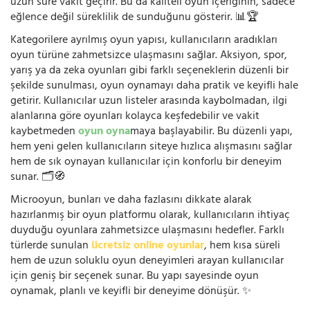
uzun süre vakit geçirir. Bu da kaliteli oyun içeriğinin, sadece
eğlence değil süreklilik de sunduğunu gösterir. 📊🏆
Kategorilere ayrılmış oyun yapısı, kullanıcıların aradıkları
oyun türüne zahmetsizce ulaşmasını sağlar. Aksiyon, spor,
yarış ya da zeka oyunları gibi farklı seçeneklerin düzenli bir
şekilde sunulması, oyun oynamayı daha pratik ve keyifli hale
getirir. Kullanıcılar uzun listeler arasında kaybolmadan, ilgi
alanlarına göre oyunları kolayca keşfedebilir ve vakit
kaybetmeden
oyun oyna
maya başlayabilir. Bu düzenli yapı,
hem yeni gelen kullanıcıların siteye hızlıca alışmasını sağlar
hem de sık oynayan kullanıcılar için konforlu bir deneyim
sunar. 🗂️🧭
Microoyun, bunları ve daha fazlasını dikkate alarak
hazırlanmış bir oyun platformu olarak, kullanıcıların ihtiyaç
duyduğu oyunlara zahmetsizce ulaşmasını hedefler. Farklı
türlerde sunulan
ücretsiz online oyunlar
, hem kısa süreli
hem de uzun soluklu oyun deneyimleri arayan kullanıcılar
için geniş bir seçenek sunar. Bu yapı sayesinde oyun
oynamak, planlı ve keyifli bir deneyime dönüşür. ✨