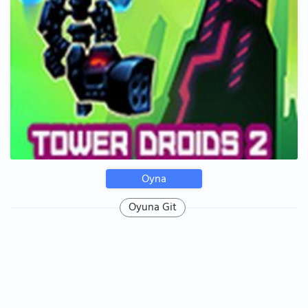
Oyna
Oyuna Git