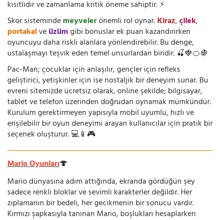
kısıtlıdır ve zamanlama kritik öneme sahiptir. ⚡
Skor sisteminde
meyveler
önemli rol oynar.
Kiraz
,
çilek
,
portakal
ve
üzüm
gibi bonuslar ek puan kazandırırken
oyuncuyu daha riskli alanlara yönlendirebilir. Bu denge,
ustalaşmayı teşvik eden temel unsurlardan biridir. 🍒🍓🍊🍇
Pac-Man; çocuklar için anlaşılır, gençler için refleks
geliştirici, yetişkinler için ise nostaljik bir deneyim sunar. Bu
evreni sitemizde ücretsiz olarak, online şekilde; bilgisayar,
tablet ve telefon üzerinden doğrudan oynamak mümkündür.
Kurulum gerektirmeyen yapısıyla mobil uyumlu, hızlı ve
erişilebilir bir oyun deneyimi arayan kullanıcılar için pratik bir
seçenek oluşturur. 💻📱🎮
Mario Oyunları
🍄
Mario dünyasına adım attığında, ekranda gördüğün şey
sadece renkli bloklar ve sevimli karakterler değildir. Her
zıplamanın bir bedeli, her gecikmenin bir sonucu vardır.
Kırmızı şapkasıyla tanınan Mario, boşlukları hesaplarken