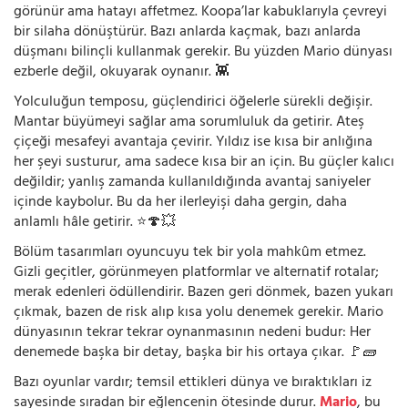
görünür ama hatayı affetmez. Koopa’lar kabuklarıyla çevreyi
bir silaha dönüştürür. Bazı anlarda kaçmak, bazı anlarda
düşmanı bilinçli kullanmak gerekir. Bu yüzden Mario dünyası
ezberle değil, okuyarak oynanır. 👾
Yolculuğun temposu, güçlendirici öğelerle sürekli değişir.
Mantar büyümeyi sağlar ama sorumluluk da getirir. Ateş
çiçeği mesafeyi avantaja çevirir. Yıldız ise kısa bir anlığına
her şeyi susturur, ama sadece kısa bir an için. Bu güçler kalıcı
değildir; yanlış zamanda kullanıldığında avantaj saniyeler
içinde kaybolur. Bu da her ilerleyişi daha gergin, daha
anlamlı hâle getirir. ⭐🍄💥
Bölüm tasarımları oyuncuyu tek bir yola mahkûm etmez.
Gizli geçitler, görünmeyen platformlar ve alternatif rotalar;
merak edenleri ödüllendirir. Bazen geri dönmek, bazen yukarı
çıkmak, bazen de risk alıp kısa yolu denemek gerekir. Mario
dünyasının tekrar tekrar oynanmasının nedeni budur: Her
denemede başka bir detay, başka bir his ortaya çıkar. 🚩🧱
Bazı oyunlar vardır; temsil ettikleri dünya ve bıraktıkları iz
sayesinde sıradan bir eğlencenin ötesinde durur.
Mario
, bu