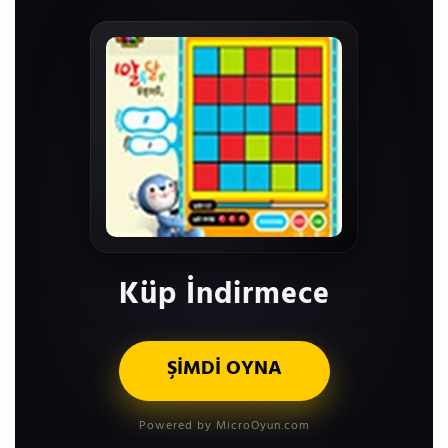
Küp İndirmece
ŞİMDİ OYNA
Powered by MicroOyun.com