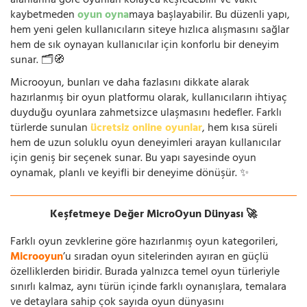
alanlarına göre oyunları kolayca keşfedebilir ve vakit
kaybetmeden
oyun oyna
maya başlayabilir. Bu düzenli yapı,
hem yeni gelen kullanıcıların siteye hızlıca alışmasını sağlar
hem de sık oynayan kullanıcılar için konforlu bir deneyim
sunar. 🗂️🧭
Microoyun, bunları ve daha fazlasını dikkate alarak
hazırlanmış bir oyun platformu olarak, kullanıcıların ihtiyaç
duyduğu oyunlara zahmetsizce ulaşmasını hedefler. Farklı
türlerde sunulan
ücretsiz online oyunlar
, hem kısa süreli
hem de uzun soluklu oyun deneyimleri arayan kullanıcılar
için geniş bir seçenek sunar. Bu yapı sayesinde oyun
oynamak, planlı ve keyifli bir deneyime dönüşür. ✨
Keşfetmeye Değer MicroOyun Dünyası 🚀
Farklı oyun zevklerine göre hazırlanmış oyun kategorileri,
Microoyun
’u sıradan oyun sitelerinden ayıran en güçlü
özelliklerden biridir. Burada yalnızca temel oyun türleriyle
sınırlı kalmaz, aynı türün içinde farklı oynanışlara, temalara
ve detaylara sahip çok sayıda oyun dünyasını