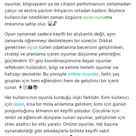
oyunlar, bilgisayarın ya da cihazın performansını zorlamadan
çalışır ve ekstra yazılım ihtiyacını ortadan kaldırır. Böylece
kullanıcılar istedikleri zaman özgürce
oyun oyna
ma
imkanına sahip olur. 💻🔓
Oyun oynamak sadece keyifli bir alışkanlık değil, aynı
zamanda öğrenmeyi destekleyen bir süreçtir. Dikkat
gerektiren
oyun
türleri odaklanma becerisini geliştirirken,
strateji ve planlama içeren oyunlar düşünme yeteneğini
güçlendirir. El–göz koordinasyonuna dayalı oyunlar
refleksleri hızlandırır, bilgi ve kelime temelli oyunlar ise
hafızayı destekler. Bu yönüyle
online oyunlar
, farklı yaş
grupları için hem eğlendirici hem de geliştirici bir içerik
sunar. 👩🏻‍🏫📚
Her kullanıcının oyunla kurduğu ilişki farklıdır. Kimi kullanıcı
için
oyun
, kısa bir mola anlamına gelirken; kimi için günün
yorgunluğunu atmanın en keyifli yoludur. Çocuklar için
renkli ve eğlenceli dünyalar sunan oyunlar, yetişkinler için
stres azaltıcı bir etki yaratır. Online oyunlar, tek başına
oynanabildiği gibi arkadaşlarla birlikte keyifli vakit