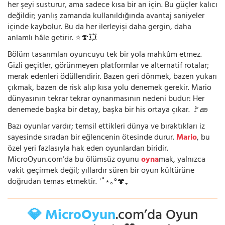
her şeyi susturur, ama sadece kısa bir an için. Bu güçler kalıcı
değildir; yanlış zamanda kullanıldığında avantaj saniyeler
içinde kaybolur. Bu da her ilerleyişi daha gergin, daha
anlamlı hâle getirir. ⭐🍄💥
Bölüm tasarımları oyuncuyu tek bir yola mahkûm etmez.
Gizli geçitler, görünmeyen platformlar ve alternatif rotalar;
merak edenleri ödüllendirir. Bazen geri dönmek, bazen yukarı
çıkmak, bazen de risk alıp kısa yolu denemek gerekir. Mario
dünyasının tekrar tekrar oynanmasının nedeni budur: Her
denemede başka bir detay, başka bir his ortaya çıkar. 🚩🧱
Bazı oyunlar vardır; temsil ettikleri dünya ve bıraktıkları iz
sayesinde sıradan bir eğlencenin ötesinde durur.
Mario
, bu
özel yeri fazlasıyla hak eden oyunlardan biridir.
MicroOyun.com’da bu ölümsüz oyunu
oyna
mak, yalnızca
vakit geçirmek değil; yıllardır süren bir oyun kültürüne
doğrudan temas etmektir. ⁺˚⋆｡°🍄₊
💎 MicroOyun
.com’da Oyun