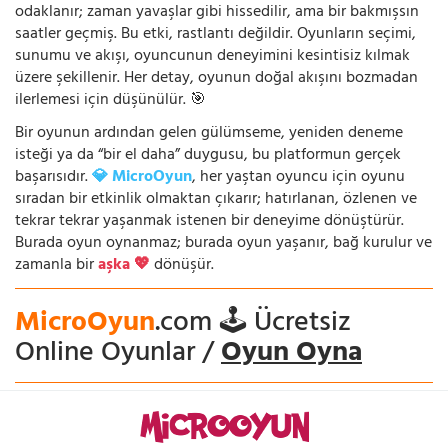
odaklanır; zaman yavaşlar gibi hissedilir, ama bir bakmışsın
saatler geçmiş. Bu etki, rastlantı değildir. Oyunların seçimi,
sunumu ve akışı, oyuncunun deneyimini kesintisiz kılmak
üzere şekillenir. Her detay, oyunun doğal akışını bozmadan
ilerlemesi için düşünülür. 🎯
Bir oyunun ardından gelen gülümseme, yeniden deneme
isteği ya da “bir el daha” duygusu, bu platformun gerçek
başarısıdır.
💎 MicroOyun
, her yaştan oyuncu için oyunu
sıradan bir etkinlik olmaktan çıkarır; hatırlanan, özlenen ve
tekrar tekrar yaşanmak istenen bir deneyime dönüştürür.
Burada oyun oynanmaz; burada oyun yaşanır, bağ kurulur ve
zamanla bir
aşka 💖
dönüşür.
MicroOyun
.com 🕹️ Ücretsiz
Online Oyunlar /
Oyun Oyna