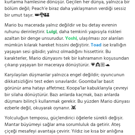
kurtarma hamlesine dönüşür. Geçilen her dünya, yalnızca bir
bölüm değil; Peach’e biraz daha yaklaşmanın verdiği sessiz
bir umut taşır. 👑🐉🏰
Mario bu macerada yalnız değildir ve bu detay evrenin
ruhunu derinleştirir.
Luigi
, daha temkinli yapısıyla riskleri
azaltan bir denge unsurudur.
Yoshi
, ulaşılması zor alanları
mümkün kılarak hareket hissini değiştirir.
Toad
ise krallığın
yaşayan sesi gibidir; yalnız olmadığını hissettirir. Bu
karakterler, Mario dünyasını tek bir kahramanın koşusundan
çıkarıp yaşayan bir maceraya dönüştürür. 💗👸🏼🐢
Karşılaşılan düşmanlar yalnızca engel değildir; oyuncunun
dikkatsizliğini test eden sınavlardır. Goomba’lar basit
görünür ama hatayı affetmez. Koopa’lar kabuklarıyla çevreyi
bir silaha dönüştürür. Bazı anlarda kaçmak, bazı anlarda
düşmanı bilinçli kullanmak gerekir. Bu yüzden Mario dünyası
ezberle değil, okuyarak oynanır. 👾
Yolculuğun temposu, güçlendirici öğelerle sürekli değişir.
Mantar büyümeyi sağlar ama sorumluluk da getirir. Ateş
çiçeği mesafeyi avantaja çevirir. Yıldız ise kısa bir anlığına