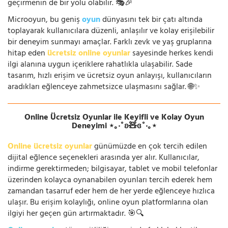
geçirmenin de bir yolu olabilir. 🎭🎉
Microoyun, bu geniş
oyun
dünyasını tek bir çatı altında
toplayarak kullanıcılara düzenli, anlaşılır ve kolay erişilebilir
bir deneyim sunmayı amaçlar. Farklı zevk ve yaş gruplarına
hitap eden
ücretsiz online oyunlar
sayesinde herkes kendi
ilgi alanına uygun içeriklere rahatlıkla ulaşabilir. Sade
tasarım, hızlı erişim ve ücretsiz oyun anlayışı, kullanıcıların
aradıkları eğlenceye zahmetsizce ulaşmasını sağlar. 🌐✨
Online Ücretsiz Oyunlar ile Keyifli ve Kolay Oyun
Deneyimi ⋆｡‧˚ʚ🧸ɞ˚‧｡⋆
Online ücretsiz oyunlar
günümüzde en çok tercih edilen
dijital eğlence seçenekleri arasında yer alır. Kullanıcılar,
indirme gerektirmeden; bilgisayar, tablet ve mobil telefonlar
üzerinden kolayca oynanabilen oyunları tercih ederek hem
zamandan tasarruf eder hem de her yerde eğlenceye hızlıca
ulaşır. Bu erişim kolaylığı, online oyun platformlarına olan
ilgiyi her geçen gün artırmaktadır. 🎯🔍