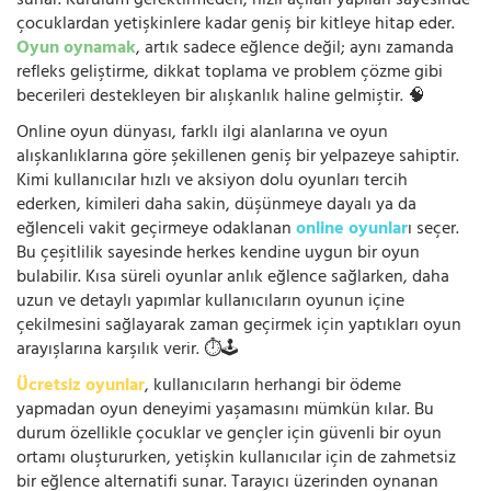
sunar. Kurulum gerektirmeden, hızlı açılan yapıları sayesinde
çocuklardan yetişkinlere kadar geniş bir kitleye hitap eder.
Oyun oynamak
, artık sadece eğlence değil; aynı zamanda
refleks geliştirme, dikkat toplama ve problem çözme gibi
becerileri destekleyen bir alışkanlık haline gelmiştir. 🧠
Online oyun dünyası, farklı ilgi alanlarına ve oyun
alışkanlıklarına göre şekillenen geniş bir yelpazeye sahiptir.
Kimi kullanıcılar hızlı ve aksiyon dolu oyunları tercih
ederken, kimileri daha sakin, düşünmeye dayalı ya da
eğlenceli vakit geçirmeye odaklanan
online oyunlar
ı seçer.
Bu çeşitlilik sayesinde herkes kendine uygun bir oyun
bulabilir. Kısa süreli oyunlar anlık eğlence sağlarken, daha
uzun ve detaylı yapımlar kullanıcıların oyunun içine
çekilmesini sağlayarak zaman geçirmek için yaptıkları oyun
arayışlarına karşılık verir. ⏱️🕹️
Ücretsiz oyunlar
, kullanıcıların herhangi bir ödeme
yapmadan oyun deneyimi yaşamasını mümkün kılar. Bu
durum özellikle çocuklar ve gençler için güvenli bir oyun
ortamı oluştururken, yetişkin kullanıcılar için de zahmetsiz
bir eğlence alternatifi sunar. Tarayıcı üzerinden oynanan