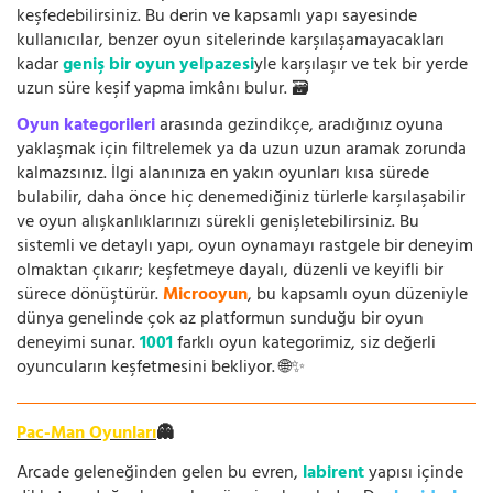
keşfedebilirsiniz. Bu derin ve kapsamlı yapı sayesinde
kullanıcılar, benzer oyun sitelerinde karşılaşamayacakları
kadar
geniş bir oyun yelpazesi
yle karşılaşır ve tek bir yerde
uzun süre keşif yapma imkânı bulur. 🗃️
Oyun kategorileri
arasında gezindikçe, aradığınız oyuna
yaklaşmak için filtrelemek ya da uzun uzun aramak zorunda
kalmazsınız. İlgi alanınıza en yakın oyunları kısa sürede
bulabilir, daha önce hiç denemediğiniz türlerle karşılaşabilir
ve oyun alışkanlıklarınızı sürekli genişletebilirsiniz. Bu
sistemli ve detaylı yapı, oyun oynamayı rastgele bir deneyim
olmaktan çıkarır; keşfetmeye dayalı, düzenli ve keyifli bir
sürece dönüştürür.
Microoyun
, bu kapsamlı oyun düzeniyle
dünya genelinde çok az platformun sunduğu bir oyun
deneyimi sunar.
1001
farklı oyun kategorimiz, siz değerli
oyuncuların keşfetmesini bekliyor. 🌐✨
Pac-Man Oyunları
👻
Arcade geleneğinden gelen bu evren,
labirent
yapısı içinde