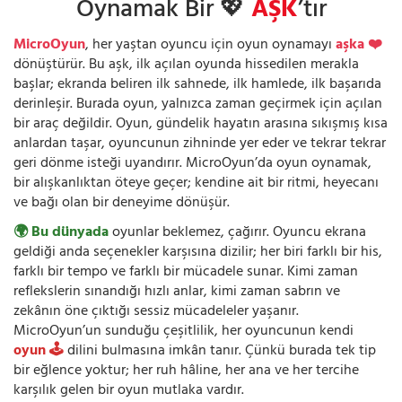
Oynamak Bir 💖
AŞK
’tır
MicroOyun
, her yaştan oyuncu için oyun oynamayı
aşka ❤️
dönüştürür. Bu aşk, ilk açılan oyunda hissedilen merakla
başlar; ekranda beliren ilk sahnede, ilk hamlede, ilk başarıda
derinleşir. Burada oyun, yalnızca zaman geçirmek için açılan
bir araç değildir. Oyun, gündelik hayatın arasına sıkışmış kısa
anlardan taşar, oyuncunun zihninde yer eder ve tekrar tekrar
geri dönme isteği uyandırır. MicroOyun’da oyun oynamak,
bir alışkanlıktan öteye geçer; kendine ait bir ritmi, heyecanı
ve bağı olan bir deneyime dönüşür.
🌍 Bu dünyada
oyunlar beklemez, çağırır. Oyuncu ekrana
geldiği anda seçenekler karşısına dizilir; her biri farklı bir his,
farklı bir tempo ve farklı bir mücadele sunar. Kimi zaman
reflekslerin sınandığı hızlı anlar, kimi zaman sabrın ve
zekânın öne çıktığı sessiz mücadeleler yaşanır.
MicroOyun’un sunduğu çeşitlilik, her oyuncunun kendi
oyun 🕹️
dilini bulmasına imkân tanır. Çünkü burada tek tip
bir eğlence yoktur; her ruh hâline, her ana ve her tercihe
karşılık gelen bir oyun mutlaka vardır.