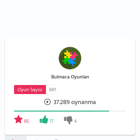
Bulmaca Oyunları
Oyun Sayısı
681
37.289 oynanma
85
17
4