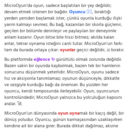
MicroOyun’da oyun, sadece başlatılan bir şey değildir;
devam etmek istenen bir bağdır.
Oyuncu 🧍‍♂️
, bıraktığı
yerden yeniden başlamak ister, çünkü oyunla kurduğu ilişki
yarım kalmayı sevmez. Bu bağ, kazanılan bir skorla güçlenir,
geçilen bir bölümle derinleşir ve paylaşılan bir deneyimle
anlam kazanır. Oyun bitse bile hissi bitmez; akılda kalan
anlar, tekrar oynama isteğini canlı tutar. MicroOyun’un farkı
tam da burada ortaya çıkar:
oyunlar
geçici değildir, iz bırakır.
Bu platformda
eğlence ✨
gürültülü olmak zorunda değildir.
Bazen sakin bir oyunda kaybolmak, bazen tek bir hamlenin
sonucunu düşünmek yeterlidir. MicroOyun, oyunu sadece
hız ve aksiyonla tanımlamaz; oyunun düşünceyle, dikkatle
ve sezgiyle kurduğu bağı da önemser. Bu yüzden her
oyuncu, kendi temposunda ilerleyebilir. Oyun, oyuncunun
kontrolündedir; MicroOyun yalnızca bu yolculuğun kapısını
aralar. 🚀
MicroOyun’un dünyasında
oyun oyna
mak bir kaçış değil, bir
dönüş yoludur. Oyuncu, günün karmaşasından uzaklaşırken
kendine ait bir alana girer. Burada dikkat dağılmaz, aksine