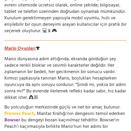
evreni sitemizde ücretsiz olarak, online şekilde; bilgisayar,
tablet ve telefon üzerinden doğrudan oynamak mümkündür.
Kurulum gerektirmeyen yapısıyla mobil uyumlu, hızlı ve
erişilebilir bir oyun deneyimi arayan kullanıcılar için pratik bir
seçenek oluşturur. 💻📱🎮
Mario Oyunları
🍄
Mario dünyasına adım attığında, ekranda gördüğün şey
sadece renkli bloklar ve sevimli karakterler değildir. Her
zıplamanın bir bedeli, her gecikmenin bir sonucu vardır.
Kırmızı şapkasıyla tanınan Mario, boşlukları hesaplarken
oyuncuya da aynı soruyu sordurur: “Şimdi mi, yoksa bir adım
sonra mı?” Bu evrende ilerlemek refleks kadar sabır, hız kadar
dikkat ister. 👸🏼
Bu yolculuğun merkezinde güçlü ve net bir amaç bulunur.
Prenses Peach
, Mantar Krallığı’nın dengesini temsil ederken
Bowser
bu dengeyi bozan kaçınılmaz tehdittir. Bowser’ın
Peach’i kaçırmasıyla birlikte Mario’nun her adımı bir