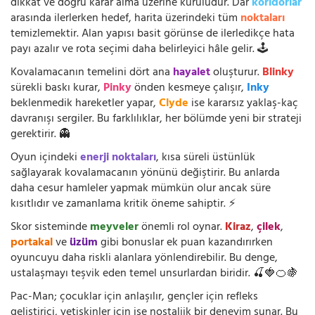
dikkat ve doğru karar alma üzerine kuruludur. Dar
koridorlar
arasında ilerlerken hedef, harita üzerindeki tüm
noktaları
temizlemektir. Alan yapısı basit görünse de ilerledikçe hata
payı azalır ve rota seçimi daha belirleyici hâle gelir. 🕹️
Kovalamacanın temelini dört ana
hayalet
oluşturur.
Blinky
sürekli baskı kurar,
Pinky
önden kesmeye çalışır,
Inky
beklenmedik hareketler yapar,
Clyde
ise kararsız yaklaş-kaç
davranışı sergiler. Bu farklılıklar, her bölümde yeni bir strateji
gerektirir. 👻
Oyun içindeki
enerji noktaları
, kısa süreli üstünlük
sağlayarak kovalamacanın yönünü değiştirir. Bu anlarda
daha cesur hamleler yapmak mümkün olur ancak süre
kısıtlıdır ve zamanlama kritik öneme sahiptir. ⚡
Skor sisteminde
meyveler
önemli rol oynar.
Kiraz
,
çilek
,
portakal
ve
üzüm
gibi bonuslar ek puan kazandırırken
oyuncuyu daha riskli alanlara yönlendirebilir. Bu denge,
ustalaşmayı teşvik eden temel unsurlardan biridir. 🍒🍓🍊🍇
Pac-Man; çocuklar için anlaşılır, gençler için refleks
geliştirici, yetişkinler için ise nostaljik bir deneyim sunar. Bu