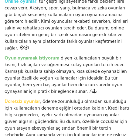
Online oyunlar
, tür çeşitliliği sayesinde farklı beklentilere
cevap verir. Aksiyon, spor, yarış, bulmaca ve zeka oyunları
gibi birçok seçenek; kullanıcıların oyun oynama amacına
göre tercih edilir. Kimi oyuncular rekabeti severken, kimileri
sakin ve rahatlatıcı oyunları tercih eder. Bu durum, online
oyun sitelerinin geniş bir içerik sunmasını gerekli kılar ve
kullanıcıların aynı platformda farklı oyunlar keşfetmesini
sağlar. 🧭🎲
Oyun oynamak istiyorum
diyen kullanıcıların büyük bir
kısmı, hızlı açılan ve öğrenmesi kolay oyunları tercih eder.
Karmaşık kurallara sahip olmayan, kısa sürede oynanabilen
oyunlar özellikle yoğun kullanıcılar için idealdir. Bu tür
oyunlar, hem yeni başlayanlar hem de uzun süredir oyun
oynayanlar için pratik bir eğlence sunar. ⚡🕹️
Ücretsiz oyunlar
, ödeme zorunluluğu olmadan sunulduğu
için kullanıcıların deneme eşiğini ortadan kaldırır. Kredi kartı
bilgisi girmeden, üyelik şartı olmadan oynanan oyunlar
güven algısını güçlendirir. Bu durum, özellikle çocuklar için
oyun arayan ebeveynler açısından önemli bir tercih
sebebidir. Aynı zamanda yetişkin kullanıcılar için de risksiz