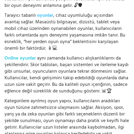
bir oyun deneyimi anlamına gelir. 🔓🛡️
Tarayıcı tabanlı
oyunlar
, cihaz uyumluluğu açısından
avantaj sağlar. Masaüstü bilgisayar, dizüstü, tablet veya
mobil cihaz üzerinden oynanabilen oyunlar, kullanıcıların
farklı ortamlarda aynı deneyimi yaşamasına imkân tanır. Bu
esneklik, “her yerden oyun oyna” beklentisini karşılayan
önemli bir faktördür. 📱💻
Online oyunlar
aynı zamanda kullanıcı alışkanlıklarını da
şekillendirir. Skor tabloları, başarı sistemleri ve ilerleme kaydı
gibi unsurlar, oyuncuların oyunlara tekrar dönmesini sağlar.
Kullanıcılar, kendi gelişimini takip edebildiği oyunlarda daha
uzun süre vakit geçirir. Bu da kaliteli oyun içeriğinin, sadece
eğlence değil süreklilik de sunduğunu gösterir. 📊🏆
Kategorilere ayrılmış oyun yapısı, kullanıcıların aradıkları
oyun türüne zahmetsizce ulaşmasını sağlar. Aksiyon, spor,
yarış ya da zeka oyunları gibi farklı seçeneklerin düzenli bir
şekilde sunulması, oyun oynamayı daha pratik ve keyifli hale
getirir. Kullanıcılar uzun listeler arasında kaybolmadan, ilgi