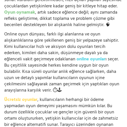
sunar. Kurulum gerektirmeden, hızlı açılan yapıları sayesinde
çocuklardan yetişkinlere kadar geniş bir kitleye hitap eder.
Oyun oynamak
, artık sadece eğlence değil; aynı zamanda
refleks geliştirme, dikkat toplama ve problem çözme gibi
becerileri destekleyen bir alışkanlık haline gelmiştir. 🧠
Online oyun dünyası, farklı ilgi alanlarına ve oyun
alışkanlıklarına göre şekillenen geniş bir yelpazeye sahiptir.
Kimi kullanıcılar hızlı ve aksiyon dolu oyunları tercih
ederken, kimileri daha sakin, düşünmeye dayalı ya da
eğlenceli vakit geçirmeye odaklanan
online oyunlar
ı seçer.
Bu çeşitlilik sayesinde herkes kendine uygun bir oyun
bulabilir. Kısa süreli oyunlar anlık eğlence sağlarken, daha
uzun ve detaylı yapımlar kullanıcıların oyunun içine
çekilmesini sağlayarak zaman geçirmek için yaptıkları oyun
arayışlarına karşılık verir. ⏱️🕹️
Ücretsiz oyunlar
, kullanıcıların herhangi bir ödeme
yapmadan oyun deneyimi yaşamasını mümkün kılar. Bu
durum özellikle çocuklar ve gençler için güvenli bir oyun
ortamı oluştururken, yetişkin kullanıcılar için de zahmetsiz
bir eğlence alternatifi sunar. Tarayıcı üzerinden oynanan