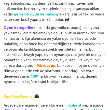
keşfedebilirsiniz. Bu derin ve kapsamlı yapı sayesinde
kullanıcılar, benzer oyun sitelerinde karşılaşamayacakları
kadar
geniş bir oyun yelpazesi
yle karşılaşır ve tek bir yerde
uzun süre keşif yapma imkânı bulur. 🗃️
Oyun kategorileri
arasında gezindikçe, aradığınız oyuna
yaklaşmak için filtrelemek ya da uzun uzun aramak zorunda
kalmazsınız. İlgi alanınıza en yakın oyunları kısa sürede
bulabilir, daha önce hiç denemediğiniz türlerle karşılaşabilir
ve oyun alışkanlıklarınızı sürekli genişletebilirsiniz. Bu
sistemli ve detaylı yapı, oyun oynamayı rastgele bir deneyim
olmaktan çıkarır; keşfetmeye dayalı, düzenli ve keyifli bir
sürece dönüştürür.
Microoyun
, bu kapsamlı oyun düzeniyle
dünya genelinde çok az platformun sunduğu bir oyun
deneyimi sunar.
1001
farklı oyun kategorimiz, siz değerli
oyuncuların keşfetmesini bekliyor. 🌐✨
Pac-Man Oyunları
👻
Arcade geleneğinden gelen bu evren,
labirent
yapısı içinde