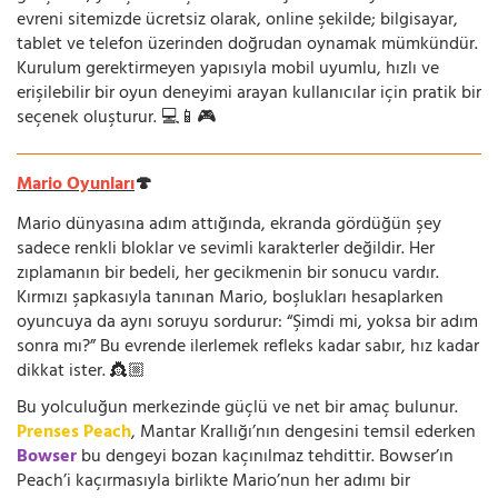
evreni sitemizde ücretsiz olarak, online şekilde; bilgisayar,
tablet ve telefon üzerinden doğrudan oynamak mümkündür.
Kurulum gerektirmeyen yapısıyla mobil uyumlu, hızlı ve
erişilebilir bir oyun deneyimi arayan kullanıcılar için pratik bir
seçenek oluşturur. 💻📱🎮
Mario Oyunları
🍄
Mario dünyasına adım attığında, ekranda gördüğün şey
sadece renkli bloklar ve sevimli karakterler değildir. Her
zıplamanın bir bedeli, her gecikmenin bir sonucu vardır.
Kırmızı şapkasıyla tanınan Mario, boşlukları hesaplarken
oyuncuya da aynı soruyu sordurur: “Şimdi mi, yoksa bir adım
sonra mı?” Bu evrende ilerlemek refleks kadar sabır, hız kadar
dikkat ister. 👸🏼
Bu yolculuğun merkezinde güçlü ve net bir amaç bulunur.
Prenses Peach
, Mantar Krallığı’nın dengesini temsil ederken
Bowser
bu dengeyi bozan kaçınılmaz tehdittir. Bowser’ın
Peach’i kaçırmasıyla birlikte Mario’nun her adımı bir