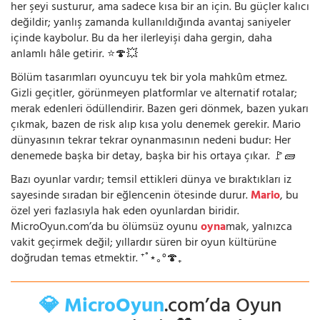
her şeyi susturur, ama sadece kısa bir an için. Bu güçler kalıcı
değildir; yanlış zamanda kullanıldığında avantaj saniyeler
içinde kaybolur. Bu da her ilerleyişi daha gergin, daha
anlamlı hâle getirir. ⭐🍄💥
Bölüm tasarımları oyuncuyu tek bir yola mahkûm etmez.
Gizli geçitler, görünmeyen platformlar ve alternatif rotalar;
merak edenleri ödüllendirir. Bazen geri dönmek, bazen yukarı
çıkmak, bazen de risk alıp kısa yolu denemek gerekir. Mario
dünyasının tekrar tekrar oynanmasının nedeni budur: Her
denemede başka bir detay, başka bir his ortaya çıkar. 🚩🧱
Bazı oyunlar vardır; temsil ettikleri dünya ve bıraktıkları iz
sayesinde sıradan bir eğlencenin ötesinde durur.
Mario
, bu
özel yeri fazlasıyla hak eden oyunlardan biridir.
MicroOyun.com’da bu ölümsüz oyunu
oyna
mak, yalnızca
vakit geçirmek değil; yıllardır süren bir oyun kültürüne
doğrudan temas etmektir. ⁺˚⋆｡°🍄₊
💎 MicroOyun
.com’da Oyun