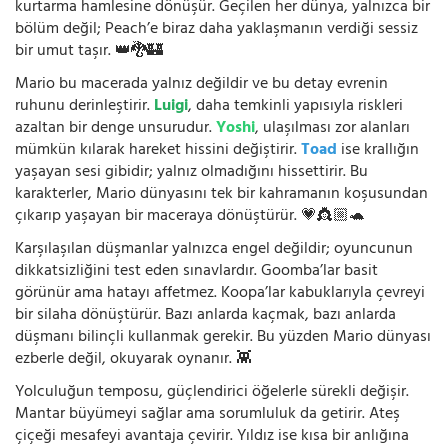
kurtarma hamlesine dönüşür. Geçilen her dünya, yalnızca bir
bölüm değil; Peach’e biraz daha yaklaşmanın verdiği sessiz
bir umut taşır. 👑🐉🏰
Mario bu macerada yalnız değildir ve bu detay evrenin
ruhunu derinleştirir.
Luigi
, daha temkinli yapısıyla riskleri
azaltan bir denge unsurudur.
Yoshi
, ulaşılması zor alanları
mümkün kılarak hareket hissini değiştirir.
Toad
ise krallığın
yaşayan sesi gibidir; yalnız olmadığını hissettirir. Bu
karakterler, Mario dünyasını tek bir kahramanın koşusundan
çıkarıp yaşayan bir maceraya dönüştürür. 💗👸🏼🐢
Karşılaşılan düşmanlar yalnızca engel değildir; oyuncunun
dikkatsizliğini test eden sınavlardır. Goomba’lar basit
görünür ama hatayı affetmez. Koopa’lar kabuklarıyla çevreyi
bir silaha dönüştürür. Bazı anlarda kaçmak, bazı anlarda
düşmanı bilinçli kullanmak gerekir. Bu yüzden Mario dünyası
ezberle değil, okuyarak oynanır. 👾
Yolculuğun temposu, güçlendirici öğelerle sürekli değişir.
Mantar büyümeyi sağlar ama sorumluluk da getirir. Ateş
çiçeği mesafeyi avantaja çevirir. Yıldız ise kısa bir anlığına