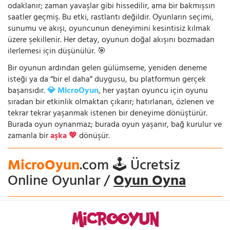
odaklanır; zaman yavaşlar gibi hissedilir, ama bir bakmışsın
saatler geçmiş. Bu etki, rastlantı değildir. Oyunların seçimi,
sunumu ve akışı, oyuncunun deneyimini kesintisiz kılmak
üzere şekillenir. Her detay, oyunun doğal akışını bozmadan
ilerlemesi için düşünülür. 🎯
Bir oyunun ardından gelen gülümseme, yeniden deneme
isteği ya da “bir el daha” duygusu, bu platformun gerçek
başarısıdır.
💎 MicroOyun
, her yaştan oyuncu için oyunu
sıradan bir etkinlik olmaktan çıkarır; hatırlanan, özlenen ve
tekrar tekrar yaşanmak istenen bir deneyime dönüştürür.
Burada oyun oynanmaz; burada oyun yaşanır, bağ kurulur ve
zamanla bir
aşka 💖
dönüşür.
MicroOyun
.com 🕹️ Ücretsiz
Online Oyunlar /
Oyun Oyna