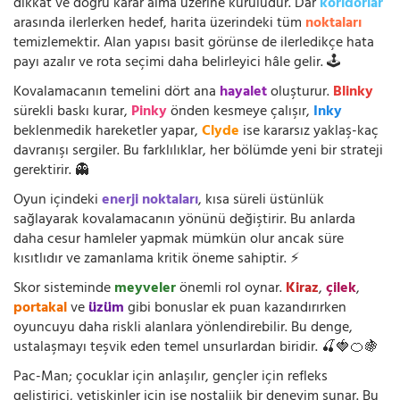
dikkat ve doğru karar alma üzerine kuruludur. Dar
koridorlar
arasında ilerlerken hedef, harita üzerindeki tüm
noktaları
temizlemektir. Alan yapısı basit görünse de ilerledikçe hata
payı azalır ve rota seçimi daha belirleyici hâle gelir. 🕹️
Kovalamacanın temelini dört ana
hayalet
oluşturur.
Blinky
sürekli baskı kurar,
Pinky
önden kesmeye çalışır,
Inky
beklenmedik hareketler yapar,
Clyde
ise kararsız yaklaş-kaç
davranışı sergiler. Bu farklılıklar, her bölümde yeni bir strateji
gerektirir. 👻
Oyun içindeki
enerji noktaları
, kısa süreli üstünlük
sağlayarak kovalamacanın yönünü değiştirir. Bu anlarda
daha cesur hamleler yapmak mümkün olur ancak süre
kısıtlıdır ve zamanlama kritik öneme sahiptir. ⚡
Skor sisteminde
meyveler
önemli rol oynar.
Kiraz
,
çilek
,
portakal
ve
üzüm
gibi bonuslar ek puan kazandırırken
oyuncuyu daha riskli alanlara yönlendirebilir. Bu denge,
ustalaşmayı teşvik eden temel unsurlardan biridir. 🍒🍓🍊🍇
Pac-Man; çocuklar için anlaşılır, gençler için refleks
geliştirici, yetişkinler için ise nostaljik bir deneyim sunar. Bu