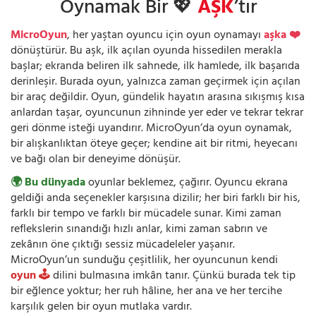
Oynamak Bir 💖
AŞK
’tır
MicroOyun
, her yaştan oyuncu için oyun oynamayı
aşka ❤️
dönüştürür. Bu aşk, ilk açılan oyunda hissedilen merakla
başlar; ekranda beliren ilk sahnede, ilk hamlede, ilk başarıda
derinleşir. Burada oyun, yalnızca zaman geçirmek için açılan
bir araç değildir. Oyun, gündelik hayatın arasına sıkışmış kısa
anlardan taşar, oyuncunun zihninde yer eder ve tekrar tekrar
geri dönme isteği uyandırır. MicroOyun’da oyun oynamak,
bir alışkanlıktan öteye geçer; kendine ait bir ritmi, heyecanı
ve bağı olan bir deneyime dönüşür.
🌍 Bu dünyada
oyunlar beklemez, çağırır. Oyuncu ekrana
geldiği anda seçenekler karşısına dizilir; her biri farklı bir his,
farklı bir tempo ve farklı bir mücadele sunar. Kimi zaman
reflekslerin sınandığı hızlı anlar, kimi zaman sabrın ve
zekânın öne çıktığı sessiz mücadeleler yaşanır.
MicroOyun’un sunduğu çeşitlilik, her oyuncunun kendi
oyun 🕹️
dilini bulmasına imkân tanır. Çünkü burada tek tip
bir eğlence yoktur; her ruh hâline, her ana ve her tercihe
karşılık gelen bir oyun mutlaka vardır.