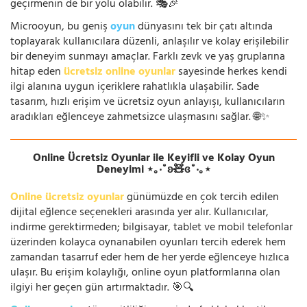
geçirmenin de bir yolu olabilir. 🎭🎉
Microoyun, bu geniş
oyun
dünyasını tek bir çatı altında
toplayarak kullanıcılara düzenli, anlaşılır ve kolay erişilebilir
bir deneyim sunmayı amaçlar. Farklı zevk ve yaş gruplarına
hitap eden
ücretsiz online oyunlar
sayesinde herkes kendi
ilgi alanına uygun içeriklere rahatlıkla ulaşabilir. Sade
tasarım, hızlı erişim ve ücretsiz oyun anlayışı, kullanıcıların
aradıkları eğlenceye zahmetsizce ulaşmasını sağlar. 🌐✨
Online Ücretsiz Oyunlar ile Keyifli ve Kolay Oyun
Deneyimi ⋆｡‧˚ʚ🧸ɞ˚‧｡⋆
Online ücretsiz oyunlar
günümüzde en çok tercih edilen
dijital eğlence seçenekleri arasında yer alır. Kullanıcılar,
indirme gerektirmeden; bilgisayar, tablet ve mobil telefonlar
üzerinden kolayca oynanabilen oyunları tercih ederek hem
zamandan tasarruf eder hem de her yerde eğlenceye hızlıca
ulaşır. Bu erişim kolaylığı, online oyun platformlarına olan
ilgiyi her geçen gün artırmaktadır. 🎯🔍