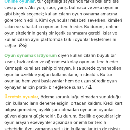
Online oyunlar
, tür çeşitliliği sayesinde farklı beklentilere
cevap verir. Aksiyon, spor, yarış, bulmaca ve zeka oyunları
gibi birçok seçenek; kullanıcıların oyun oynama amacına
göre tercih edilir. Kimi oyuncular rekabeti severken, kimileri
sakin ve rahatlatıcı oyunları tercih eder. Bu durum, online
oyun sitelerinin geniş bir içerik sunmasını gerekli kılar ve
kullanıcıların aynı platformda farklı oyunlar keşfetmesini
sağlar. 🧭🎲
Oyun oynamak istiyorum
diyen kullanıcıların büyük bir
kısmı, hızlı açılan ve öğrenmesi kolay oyunları tercih eder.
Karmaşık kurallara sahip olmayan, kısa sürede oynanabilen
oyunlar özellikle yoğun kullanıcılar için idealdir. Bu tür
oyunlar, hem yeni başlayanlar hem de uzun süredir oyun
oynayanlar için pratik bir eğlence sunar. ⚡🕹️
Ücretsiz oyunlar
, ödeme zorunluluğu olmadan sunulduğu
için kullanıcıların deneme eşiğini ortadan kaldırır. Kredi kartı
bilgisi girmeden, üyelik şartı olmadan oynanan oyunlar
güven algısını güçlendirir. Bu durum, özellikle çocuklar için
oyun arayan ebeveynler açısından önemli bir tercih
sebebidir. Aynı zamanda yetişkin kullanıcılar için de risksiz