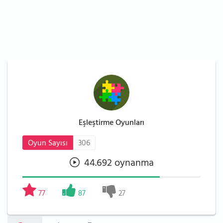
Eşleştirme Oyunları
Oyun Sayısı
306
44.692 oynanma
77
87
27