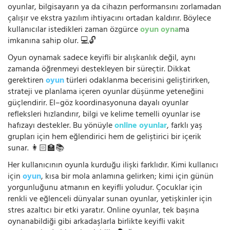
oyunlar, bilgisayarın ya da cihazın performansını zorlamadan
çalışır ve ekstra yazılım ihtiyacını ortadan kaldırır. Böylece
kullanıcılar istedikleri zaman özgürce
oyun oyna
ma
imkanına sahip olur. 💻🔓
Oyun oynamak sadece keyifli bir alışkanlık değil, aynı
zamanda öğrenmeyi destekleyen bir süreçtir. Dikkat
gerektiren
oyun
türleri odaklanma becerisini geliştirirken,
strateji ve planlama içeren oyunlar düşünme yeteneğini
güçlendirir. El–göz koordinasyonuna dayalı oyunlar
refleksleri hızlandırır, bilgi ve kelime temelli oyunlar ise
hafızayı destekler. Bu yönüyle
online oyunlar
, farklı yaş
grupları için hem eğlendirici hem de geliştirici bir içerik
sunar. 👩🏻‍🏫📚
Her kullanıcının oyunla kurduğu ilişki farklıdır. Kimi kullanıcı
için
oyun
, kısa bir mola anlamına gelirken; kimi için günün
yorgunluğunu atmanın en keyifli yoludur. Çocuklar için
renkli ve eğlenceli dünyalar sunan oyunlar, yetişkinler için
stres azaltıcı bir etki yaratır. Online oyunlar, tek başına
oynanabildiği gibi arkadaşlarla birlikte keyifli vakit