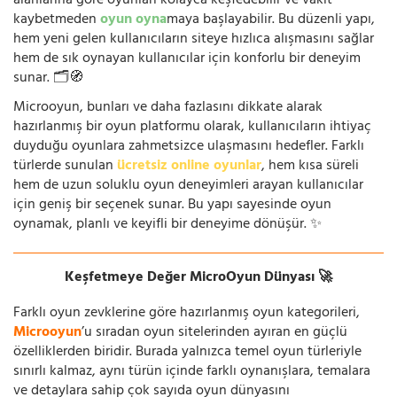
alanlarına göre oyunları kolayca keşfedebilir ve vakit
kaybetmeden
oyun oyna
maya başlayabilir. Bu düzenli yapı,
hem yeni gelen kullanıcıların siteye hızlıca alışmasını sağlar
hem de sık oynayan kullanıcılar için konforlu bir deneyim
sunar. 🗂️🧭
Microoyun, bunları ve daha fazlasını dikkate alarak
hazırlanmış bir oyun platformu olarak, kullanıcıların ihtiyaç
duyduğu oyunlara zahmetsizce ulaşmasını hedefler. Farklı
türlerde sunulan
ücretsiz online oyunlar
, hem kısa süreli
hem de uzun soluklu oyun deneyimleri arayan kullanıcılar
için geniş bir seçenek sunar. Bu yapı sayesinde oyun
oynamak, planlı ve keyifli bir deneyime dönüşür. ✨
Keşfetmeye Değer MicroOyun Dünyası 🚀
Farklı oyun zevklerine göre hazırlanmış oyun kategorileri,
Microoyun
’u sıradan oyun sitelerinden ayıran en güçlü
özelliklerden biridir. Burada yalnızca temel oyun türleriyle
sınırlı kalmaz, aynı türün içinde farklı oynanışlara, temalara
ve detaylara sahip çok sayıda oyun dünyasını