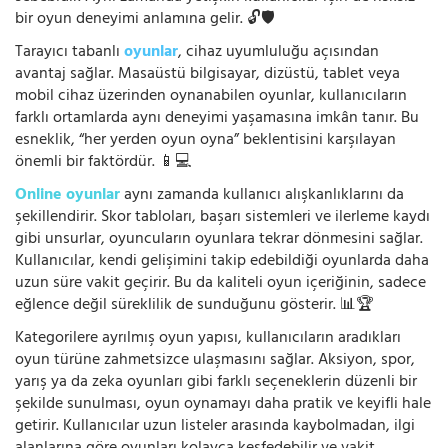
bir oyun deneyimi anlamına gelir. 🔓🛡️
Tarayıcı tabanlı
oyunlar
, cihaz uyumluluğu açısından
avantaj sağlar. Masaüstü bilgisayar, dizüstü, tablet veya
mobil cihaz üzerinden oynanabilen oyunlar, kullanıcıların
farklı ortamlarda aynı deneyimi yaşamasına imkân tanır. Bu
esneklik, “her yerden oyun oyna” beklentisini karşılayan
önemli bir faktördür. 📱💻
Online oyunlar
aynı zamanda kullanıcı alışkanlıklarını da
şekillendirir. Skor tabloları, başarı sistemleri ve ilerleme kaydı
gibi unsurlar, oyuncuların oyunlara tekrar dönmesini sağlar.
Kullanıcılar, kendi gelişimini takip edebildiği oyunlarda daha
uzun süre vakit geçirir. Bu da kaliteli oyun içeriğinin, sadece
eğlence değil süreklilik de sunduğunu gösterir. 📊🏆
Kategorilere ayrılmış oyun yapısı, kullanıcıların aradıkları
oyun türüne zahmetsizce ulaşmasını sağlar. Aksiyon, spor,
yarış ya da zeka oyunları gibi farklı seçeneklerin düzenli bir
şekilde sunulması, oyun oynamayı daha pratik ve keyifli hale
getirir. Kullanıcılar uzun listeler arasında kaybolmadan, ilgi