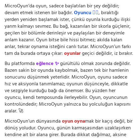
MicroOyun’da oyun, sadece başlatılan bir şey değildir;
devam etmek istenen bir bağdır.
Oyuncu 🧍‍♂️
, bıraktığı
yerden yeniden başlamak ister, çünkü oyunla kurduğu ilişki
yarım kalmayı sevmez. Bu bağ, kazanılan bir skorla güçlenir,
geçilen bir bölümle derinleşir ve paylaşılan bir deneyimle
anlam kazanır. Oyun bitse bile hissi bitmez; akılda kalan
anlar, tekrar oynama isteğini canlı tutar. MicroOyun’un farkı
tam da burada ortaya çıkar:
oyunlar
geçici değildir, iz bırakır.
Bu platformda
eğlence ✨
gürültülü olmak zorunda değildir.
Bazen sakin bir oyunda kaybolmak, bazen tek bir hamlenin
sonucunu düşünmek yeterlidir. MicroOyun, oyunu sadece
hız ve aksiyonla tanımlamaz; oyunun düşünceyle, dikkatle
ve sezgiyle kurduğu bağı da önemser. Bu yüzden her
oyuncu, kendi temposunda ilerleyebilir. Oyun, oyuncunun
kontrolündedir; MicroOyun yalnızca bu yolculuğun kapısını
aralar. 🚀
MicroOyun’un dünyasında
oyun oyna
mak bir kaçış değil, bir
dönüş yoludur. Oyuncu, günün karmaşasından uzaklaşırken
kendine ait bir alana girer. Burada dikkat dağılmaz, aksine