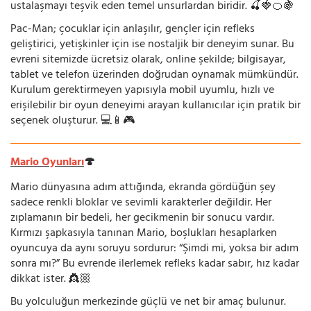
ustalaşmayı teşvik eden temel unsurlardan biridir. 🍒🍓🍊🍇
Pac-Man; çocuklar için anlaşılır, gençler için refleks
geliştirici, yetişkinler için ise nostaljik bir deneyim sunar. Bu
evreni sitemizde ücretsiz olarak, online şekilde; bilgisayar,
tablet ve telefon üzerinden doğrudan oynamak mümkündür.
Kurulum gerektirmeyen yapısıyla mobil uyumlu, hızlı ve
erişilebilir bir oyun deneyimi arayan kullanıcılar için pratik bir
seçenek oluşturur. 💻📱🎮
Mario Oyunları
🍄
Mario dünyasına adım attığında, ekranda gördüğün şey
sadece renkli bloklar ve sevimli karakterler değildir. Her
zıplamanın bir bedeli, her gecikmenin bir sonucu vardır.
Kırmızı şapkasıyla tanınan Mario, boşlukları hesaplarken
oyuncuya da aynı soruyu sordurur: “Şimdi mi, yoksa bir adım
sonra mı?” Bu evrende ilerlemek refleks kadar sabır, hız kadar
dikkat ister. 👸🏼
Bu yolculuğun merkezinde güçlü ve net bir amaç bulunur.