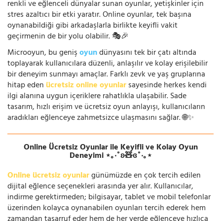
renkli ve eğlenceli dünyalar sunan oyunlar, yetişkinler için
stres azaltıcı bir etki yaratır. Online oyunlar, tek başına
oynanabildiği gibi arkadaşlarla birlikte keyifli vakit
geçirmenin de bir yolu olabilir. 🎭🎉
Microoyun, bu geniş
oyun
dünyasını tek bir çatı altında
toplayarak kullanıcılara düzenli, anlaşılır ve kolay erişilebilir
bir deneyim sunmayı amaçlar. Farklı zevk ve yaş gruplarına
hitap eden
ücretsiz online oyunlar
sayesinde herkes kendi
ilgi alanına uygun içeriklere rahatlıkla ulaşabilir. Sade
tasarım, hızlı erişim ve ücretsiz oyun anlayışı, kullanıcıların
aradıkları eğlenceye zahmetsizce ulaşmasını sağlar. 🌐✨
Online Ücretsiz Oyunlar ile Keyifli ve Kolay Oyun
Deneyimi ⋆｡‧˚ʚ🧸ɞ˚‧｡⋆
Online ücretsiz oyunlar
günümüzde en çok tercih edilen
dijital eğlence seçenekleri arasında yer alır. Kullanıcılar,
indirme gerektirmeden; bilgisayar, tablet ve mobil telefonlar
üzerinden kolayca oynanabilen oyunları tercih ederek hem
zamandan tasarruf eder hem de her yerde eğlenceye hızlıca