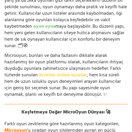
yarış ya da zeka oyunları gibi farklı seçeneklerin düzenli bir
şekilde sunulması, oyun oynamayı daha pratik ve keyifli hale
getirir. Kullanıcılar uzun listeler arasında kaybolmadan, ilgi
alanlarına göre oyunları kolayca keşfedebilir ve vakit
kaybetmeden
oyun oyna
maya başlayabilir. Bu düzenli yapı,
hem yeni gelen kullanıcıların siteye hızlıca alışmasını sağlar
hem de sık oynayan kullanıcılar için konforlu bir deneyim
sunar. 🗂️🧭
Microoyun, bunları ve daha fazlasını dikkate alarak
hazırlanmış bir oyun platformu olarak, kullanıcıların ihtiyaç
duyduğu oyunlara zahmetsizce ulaşmasını hedefler. Farklı
türlerde sunulan
ücretsiz online oyunlar
, hem kısa süreli
hem de uzun soluklu oyun deneyimleri arayan kullanıcılar
için geniş bir seçenek sunar. Bu yapı sayesinde oyun
oynamak, planlı ve keyifli bir deneyime dönüşür. ✨
Keşfetmeye Değer MicroOyun Dünyası 🚀
Farklı oyun zevklerine göre hazırlanmış oyun kategorileri,
Microoyun
’u sıradan oyun sitelerinden ayıran en güçlü