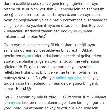
durum özellikle çocuklar ve gençler için güvenli bir oyun
ortamı oluştururken, yetişkin kullanıcılar için de zahmetsiz
bir eğlence alternatifi sunar. Tarayıcı üzerinden oynanan
oyunlar, bilgisayarın ya da cihazın performansını zorlamadan
çalışır ve ekstra yazılım ihtiyacını ortadan kaldırır. Böylece
kullanıcılar istedikleri zaman özgürce
oyun oyna
ma
imkanına sahip olur. 💻🔓
Oyun oynamak sadece keyifli bir alışkanlık değil, aynı
zamanda öğrenmeyi destekleyen bir süreçtir. Dikkat
gerektiren
oyun
türleri odaklanma becerisini geliştirirken,
strateji ve planlama içeren oyunlar düşünme yeteneğini
güçlendirir. El–göz koordinasyonuna dayalı oyunlar
refleksleri hızlandırır, bilgi ve kelime temelli oyunlar ise
hafızayı destekler. Bu yönüyle
online oyunlar
, farklı yaş
grupları için hem eğlendirici hem de geliştirici bir içerik
sunar. 👩🏻‍🏫📚
Her kullanıcının oyunla kurduğu ilişki farklıdır. Kimi kullanıcı
için
oyun
, kısa bir mola anlamına gelirken; kimi için günün
yorgunluğunu atmanın en keyifli yoludur. Çocuklar için