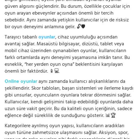
bilgisi girmeden, üyelik şartı olmadan oynanan oyunlar
güven algısını güçlendirir. Bu durum, özellikle çocuklar için
oyun arayan ebeveynler açısından önemli bir tercih
sebebidir. Aynı zamanda yetişkin kullanıcılar için de risksiz
bir oyun deneyimi anlamına gelir. 🔓🛡️
Tarayıcı tabanlı
oyunlar
, cihaz uyumluluğu açısından
avantaj sağlar. Masaüstü bilgisayar, dizüstü, tablet veya
mobil cihaz üzerinden oynanabilen oyunlar, kullanıcıların
farklı ortamlarda aynı deneyimi yaşamasına imkân tanır. Bu
esneklik, “her yerden oyun oyna” beklentisini karşılayan
önemli bir faktördür. 📱💻
Online oyunlar
aynı zamanda kullanıcı alışkanlıklarını da
şekillendirir. Skor tabloları, başarı sistemleri ve ilerleme kaydı
gibi unsurlar, oyuncuların oyunlara tekrar dönmesini sağlar.
Kullanıcılar, kendi gelişimini takip edebildiği oyunlarda daha
uzun süre vakit geçirir. Bu da kaliteli oyun içeriğinin, sadece
eğlence değil süreklilik de sunduğunu gösterir. 📊🏆
Kategorilere ayrılmış oyun yapısı, kullanıcıların aradıkları
oyun türüne zahmetsizce ulaşmasını sağlar. Aksiyon, spor,