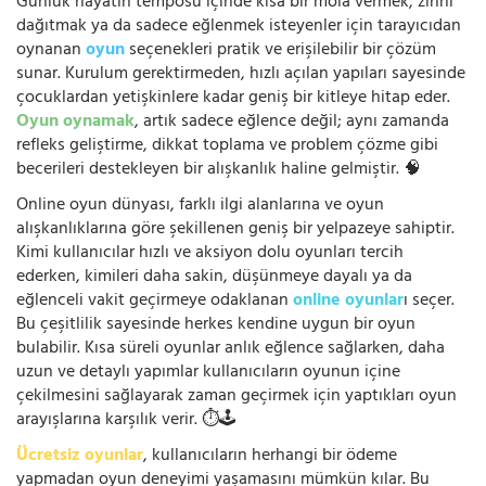
Günlük hayatın temposu içinde kısa bir mola vermek, zihni
dağıtmak ya da sadece eğlenmek isteyenler için tarayıcıdan
oynanan
oyun
seçenekleri pratik ve erişilebilir bir çözüm
sunar. Kurulum gerektirmeden, hızlı açılan yapıları sayesinde
çocuklardan yetişkinlere kadar geniş bir kitleye hitap eder.
Oyun oynamak
, artık sadece eğlence değil; aynı zamanda
refleks geliştirme, dikkat toplama ve problem çözme gibi
becerileri destekleyen bir alışkanlık haline gelmiştir. 🧠
Online oyun dünyası, farklı ilgi alanlarına ve oyun
alışkanlıklarına göre şekillenen geniş bir yelpazeye sahiptir.
Kimi kullanıcılar hızlı ve aksiyon dolu oyunları tercih
ederken, kimileri daha sakin, düşünmeye dayalı ya da
eğlenceli vakit geçirmeye odaklanan
online oyunlar
ı seçer.
Bu çeşitlilik sayesinde herkes kendine uygun bir oyun
bulabilir. Kısa süreli oyunlar anlık eğlence sağlarken, daha
uzun ve detaylı yapımlar kullanıcıların oyunun içine
çekilmesini sağlayarak zaman geçirmek için yaptıkları oyun
arayışlarına karşılık verir. ⏱️🕹️
Ücretsiz oyunlar
, kullanıcıların herhangi bir ödeme
yapmadan oyun deneyimi yaşamasını mümkün kılar. Bu