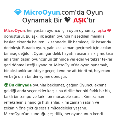
💎 MicroOyun
.com’da Oyun
Oynamak Bir 💖
AŞK
’tır
MicroOyun
, her yaştan oyuncu için oyun oynamayı
aşka ❤️
dönüştürür. Bu aşk, ilk açılan oyunda hissedilen merakla
başlar; ekranda beliren ilk sahnede, ilk hamlede, ilk başarıda
derinleşir. Burada oyun, yalnızca zaman geçirmek için açılan
bir araç değildir. Oyun, gündelik hayatın arasına sıkışmış kısa
anlardan taşar, oyuncunun zihninde yer eder ve tekrar tekrar
geri dönme isteği uyandırır. MicroOyun’da oyun oynamak,
bir alışkanlıktan öteye geçer; kendine ait bir ritmi, heyecanı
ve bağı olan bir deneyime dönüşür.
🌍 Bu dünyada
oyunlar beklemez, çağırır. Oyuncu ekrana
geldiği anda seçenekler karşısına dizilir; her biri farklı bir his,
farklı bir tempo ve farklı bir mücadele sunar. Kimi zaman
reflekslerin sınandığı hızlı anlar, kimi zaman sabrın ve
zekânın öne çıktığı sessiz mücadeleler yaşanır.
MicroOyun’un sunduğu çeşitlilik, her oyuncunun kendi