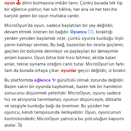
oyun 🕹️
dilini bulmasına imkân tanır. Çünkü burada tek tip
bir eğlence yoktur; her ruh hâline, her ana ve her tercihe
karşılık gelen bir oyun mutlaka vardır.
MicroOyun’da oyun, sadece başlatılan bir şey değildir;
devam etmek istenen bir bağdır.
Oyuncu 🧍‍♂️
, bıraktığı
yerden yeniden başlamak ister, çünkü oyunla kurduğu ilişki
yarım kalmayı sevmez. Bu bağ, kazanılan bir skorla güçlenir,
geçilen bir bölümle derinleşir ve paylaşılan bir deneyimle
anlam kazanır. Oyun bitse bile hissi bitmez; akılda kalan
anlar, tekrar oynama isteğini canlı tutar. MicroOyun’un farkı
tam da burada ortaya çıkar:
oyunlar
geçici değildir, iz bırakır.
Bu platformda
eğlence ✨
gürültülü olmak zorunda değildir.
Bazen sakin bir oyunda kaybolmak, bazen tek bir hamlenin
sonucunu düşünmek yeterlidir. MicroOyun, oyunu sadece
hız ve aksiyonla tanımlamaz; oyunun düşünceyle, dikkatle
ve sezgiyle kurduğu bağı da önemser. Bu yüzden her
oyuncu, kendi temposunda ilerleyebilir. Oyun, oyuncunun
kontrolündedir; MicroOyun yalnızca bu yolculuğun kapısını
aralar. 🚀