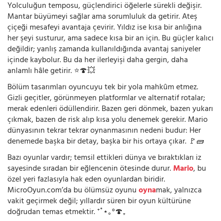
Yolculuğun temposu, güçlendirici öğelerle sürekli değişir.
Mantar büyümeyi sağlar ama sorumluluk da getirir. Ateş
çiçeği mesafeyi avantaja çevirir. Yıldız ise kısa bir anlığına
her şeyi susturur, ama sadece kısa bir an için. Bu güçler kalıcı
değildir; yanlış zamanda kullanıldığında avantaj saniyeler
içinde kaybolur. Bu da her ilerleyişi daha gergin, daha
anlamlı hâle getirir. ⭐🍄💥
Bölüm tasarımları oyuncuyu tek bir yola mahkûm etmez.
Gizli geçitler, görünmeyen platformlar ve alternatif rotalar;
merak edenleri ödüllendirir. Bazen geri dönmek, bazen yukarı
çıkmak, bazen de risk alıp kısa yolu denemek gerekir. Mario
dünyasının tekrar tekrar oynanmasının nedeni budur: Her
denemede başka bir detay, başka bir his ortaya çıkar. 🚩🧱
Bazı oyunlar vardır; temsil ettikleri dünya ve bıraktıkları iz
sayesinde sıradan bir eğlencenin ötesinde durur.
Mario
, bu
özel yeri fazlasıyla hak eden oyunlardan biridir.
MicroOyun.com’da bu ölümsüz oyunu
oyna
mak, yalnızca
vakit geçirmek değil; yıllardır süren bir oyun kültürüne
doğrudan temas etmektir. ⁺˚⋆｡°🍄₊