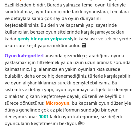
özelliklerden biridir. Burada yalnızca temel oyun türleriyle
sınırlı kalmaz, aynı türün içinde farklı oynanışlara, temalara
ve detaylara sahip çok sayıda oyun dünyasını
keşfedebilirsiniz. Bu derin ve kapsamlı yapı sayesinde
kullanıcılar, benzer oyun sitelerinde karşılaşamayacakları
kadar
geniş bir oyun yelpazesi
yle karşılaşır ve tek bir yerde
uzun süre keşif yapma imkânı bulur. 🗃️
Oyun kategorileri
arasında gezindikçe, aradığınız oyuna
yaklaşmak için filtrelemek ya da uzun uzun aramak zorunda
kalmazsınız. İlgi alanınıza en yakın oyunları kısa sürede
bulabilir, daha önce hiç denemediğiniz türlerle karşılaşabilir
ve oyun alışkanlıklarınızı sürekli genişletebilirsiniz. Bu
sistemli ve detaylı yapı, oyun oynamayı rastgele bir deneyim
olmaktan çıkarır; keşfetmeye dayalı, düzenli ve keyifli bir
sürece dönüştürür.
Microoyun
, bu kapsamlı oyun düzeniyle
dünya genelinde çok az platformun sunduğu bir oyun
deneyimi sunar.
1001
farklı oyun kategorimiz, siz değerli
oyuncuların keşfetmesini bekliyor. 🌐✨