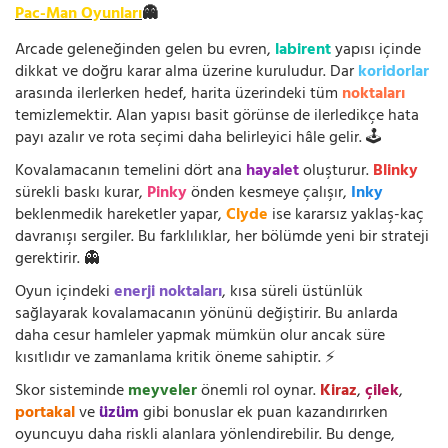
Pac-Man Oyunları
👻
Arcade geleneğinden gelen bu evren,
labirent
yapısı içinde
dikkat ve doğru karar alma üzerine kuruludur. Dar
koridorlar
arasında ilerlerken hedef, harita üzerindeki tüm
noktaları
temizlemektir. Alan yapısı basit görünse de ilerledikçe hata
payı azalır ve rota seçimi daha belirleyici hâle gelir. 🕹️
Kovalamacanın temelini dört ana
hayalet
oluşturur.
Blinky
sürekli baskı kurar,
Pinky
önden kesmeye çalışır,
Inky
beklenmedik hareketler yapar,
Clyde
ise kararsız yaklaş-kaç
davranışı sergiler. Bu farklılıklar, her bölümde yeni bir strateji
gerektirir. 👻
Oyun içindeki
enerji noktaları
, kısa süreli üstünlük
sağlayarak kovalamacanın yönünü değiştirir. Bu anlarda
daha cesur hamleler yapmak mümkün olur ancak süre
kısıtlıdır ve zamanlama kritik öneme sahiptir. ⚡
Skor sisteminde
meyveler
önemli rol oynar.
Kiraz
,
çilek
,
portakal
ve
üzüm
gibi bonuslar ek puan kazandırırken
oyuncuyu daha riskli alanlara yönlendirebilir. Bu denge,