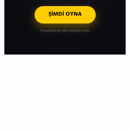
ŞİMDİ OYNA
Powered by MicroOyun.com