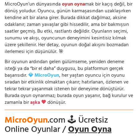
MicroOyun’un dünyasında
oyun oyna
mak bir kaçış değil, bir
dönüş yoludur. Oyuncu, günün karmaşasından uzaklaşırken
kendine ait bir alana girer. Burada dikkat dağılmaz, aksine
odaklanır; zaman yavaşlar gibi hissedilir, ama bir bakmışsın
saatler geçmiş. Bu etki, rastlantı değildir. Oyunların seçimi,
sunumu ve akışı, oyuncunun deneyimini kesintisiz kılmak
üzere şekillenir. Her detay, oyunun doğal akışını bozmadan
ilerlemesi için düşünülür. 🎯
Bir oyunun ardından gelen gülümseme, yeniden deneme
isteği ya da “bir el daha” duygusu, bu platformun gerçek
başarısıdır.
💎 MicroOyun
, her yaştan oyuncu için oyunu
sıradan bir etkinlik olmaktan çıkarır; hatırlanan, özlenen ve
tekrar tekrar yaşanmak istenen bir deneyime dönüştürür.
Burada oyun oynanmaz; burada oyun yaşanır, bağ kurulur ve
zamanla bir
aşka 💖
dönüşür.
MicroOyun
.com 🕹️ Ücretsiz
Online Oyunlar /
Oyun Oyna