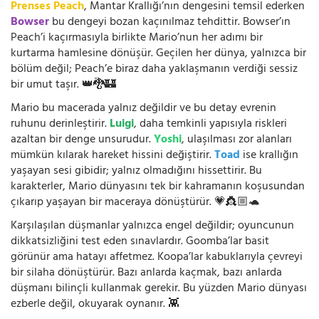
Prenses Peach
, Mantar Krallığı’nın dengesini temsil ederken
Bowser
bu dengeyi bozan kaçınılmaz tehdittir. Bowser’ın
Peach’i kaçırmasıyla birlikte Mario’nun her adımı bir
kurtarma hamlesine dönüşür. Geçilen her dünya, yalnızca bir
bölüm değil; Peach’e biraz daha yaklaşmanın verdiği sessiz
bir umut taşır. 👑🐉🏰
Mario bu macerada yalnız değildir ve bu detay evrenin
ruhunu derinleştirir.
Luigi
, daha temkinli yapısıyla riskleri
azaltan bir denge unsurudur.
Yoshi
, ulaşılması zor alanları
mümkün kılarak hareket hissini değiştirir.
Toad
ise krallığın
yaşayan sesi gibidir; yalnız olmadığını hissettirir. Bu
karakterler, Mario dünyasını tek bir kahramanın koşusundan
çıkarıp yaşayan bir maceraya dönüştürür. 💗👸🏼🐢
Karşılaşılan düşmanlar yalnızca engel değildir; oyuncunun
dikkatsizliğini test eden sınavlardır. Goomba’lar basit
görünür ama hatayı affetmez. Koopa’lar kabuklarıyla çevreyi
bir silaha dönüştürür. Bazı anlarda kaçmak, bazı anlarda
düşmanı bilinçli kullanmak gerekir. Bu yüzden Mario dünyası
ezberle değil, okuyarak oynanır. 👾