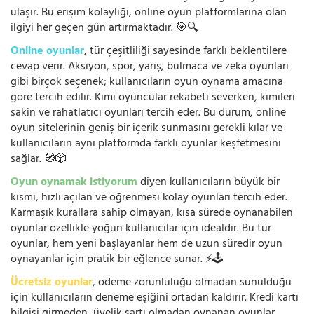
ulaşır. Bu erişim kolaylığı, online oyun platformlarına olan
ilgiyi her geçen gün artırmaktadır. 🎯🔍
Online oyunlar
, tür çeşitliliği sayesinde farklı beklentilere
cevap verir. Aksiyon, spor, yarış, bulmaca ve zeka oyunları
gibi birçok seçenek; kullanıcıların oyun oynama amacına
göre tercih edilir. Kimi oyuncular rekabeti severken, kimileri
sakin ve rahatlatıcı oyunları tercih eder. Bu durum, online
oyun sitelerinin geniş bir içerik sunmasını gerekli kılar ve
kullanıcıların aynı platformda farklı oyunlar keşfetmesini
sağlar. 🧭🎲
Oyun oynamak istiyorum
diyen kullanıcıların büyük bir
kısmı, hızlı açılan ve öğrenmesi kolay oyunları tercih eder.
Karmaşık kurallara sahip olmayan, kısa sürede oynanabilen
oyunlar özellikle yoğun kullanıcılar için idealdir. Bu tür
oyunlar, hem yeni başlayanlar hem de uzun süredir oyun
oynayanlar için pratik bir eğlence sunar. ⚡🕹️
Ücretsiz oyunlar
, ödeme zorunluluğu olmadan sunulduğu
için kullanıcıların deneme eşiğini ortadan kaldırır. Kredi kartı