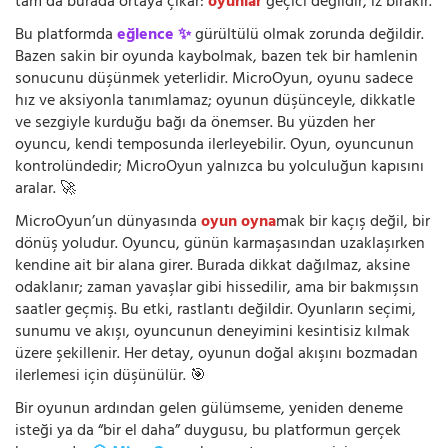
tam da burada ortaya çıkar:
oyunlar
geçici değildir, iz bırakır.
Bu platformda
eğlence ✨
gürültülü olmak zorunda değildir.
Bazen sakin bir oyunda kaybolmak, bazen tek bir hamlenin
sonucunu düşünmek yeterlidir. MicroOyun, oyunu sadece
hız ve aksiyonla tanımlamaz; oyunun düşünceyle, dikkatle
ve sezgiyle kurduğu bağı da önemser. Bu yüzden her
oyuncu, kendi temposunda ilerleyebilir. Oyun, oyuncunun
kontrolündedir; MicroOyun yalnızca bu yolculuğun kapısını
aralar. 🚀
MicroOyun’un dünyasında
oyun oyna
mak bir kaçış değil, bir
dönüş yoludur. Oyuncu, günün karmaşasından uzaklaşırken
kendine ait bir alana girer. Burada dikkat dağılmaz, aksine
odaklanır; zaman yavaşlar gibi hissedilir, ama bir bakmışsın
saatler geçmiş. Bu etki, rastlantı değildir. Oyunların seçimi,
sunumu ve akışı, oyuncunun deneyimini kesintisiz kılmak
üzere şekillenir. Her detay, oyunun doğal akışını bozmadan
ilerlemesi için düşünülür. 🎯
Bir oyunun ardından gelen gülümseme, yeniden deneme
isteği ya da “bir el daha” duygusu, bu platformun gerçek