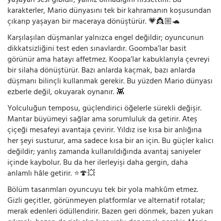
yaşayan sesi gibidir; yalnız olmadığını hissettirir. Bu
karakterler, Mario dünyasını tek bir kahramanın koşusundan
çıkarıp yaşayan bir maceraya dönüştürür. 💗👸🏼🐢
Karşılaşılan düşmanlar yalnızca engel değildir; oyuncunun
dikkatsizliğini test eden sınavlardır. Goomba’lar basit
görünür ama hatayı affetmez. Koopa’lar kabuklarıyla çevreyi
bir silaha dönüştürür. Bazı anlarda kaçmak, bazı anlarda
düşmanı bilinçli kullanmak gerekir. Bu yüzden Mario dünyası
ezberle değil, okuyarak oynanır. 👾
Yolculuğun temposu, güçlendirici öğelerle sürekli değişir.
Mantar büyümeyi sağlar ama sorumluluk da getirir. Ateş
çiçeği mesafeyi avantaja çevirir. Yıldız ise kısa bir anlığına
her şeyi susturur, ama sadece kısa bir an için. Bu güçler kalıcı
değildir; yanlış zamanda kullanıldığında avantaj saniyeler
içinde kaybolur. Bu da her ilerleyişi daha gergin, daha
anlamlı hâle getirir. ⭐🍄💥
Bölüm tasarımları oyuncuyu tek bir yola mahkûm etmez.
Gizli geçitler, görünmeyen platformlar ve alternatif rotalar;
merak edenleri ödüllendirir. Bazen geri dönmek, bazen yukarı