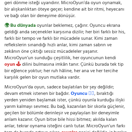
geri dönme isteği uyandırır. MicroOyun’da oyun oynamak,
bir alışkanlıktan öteye geçer; kendine ait bir ritmi, heyecanı
ve bağı olan bir deneyime dönüşür.
🌍 Bu dünyada
oyunlar beklemez, çağırır. Oyuncu ekrana
geldiği anda seçenekler karşısına dizilir; her biri farklı bir his,
farklı bir tempo ve farklı bir mücadele sunar. Kimi zaman
reflekslerin sınandığı hızlı anlar, kimi zaman sabrın ve
zekânın öne çıktığı sessiz mücadeleler yaşanır.
MicroOyun’un sunduğu çeşitlilik, her oyuncunun kendi
oyun 🕹️
dilini bulmasına imkân tanır. Çünkü burada tek tip
bir eğlence yoktur; her ruh hâline, her ana ve her tercihe
karşılık gelen bir oyun mutlaka vardır.
MicroOyun’da oyun, sadece başlatılan bir şey değildir;
devam etmek istenen bir bağdır.
Oyuncu 🧍‍♂️
, bıraktığı
yerden yeniden başlamak ister, çünkü oyunla kurduğu ilişki
yarım kalmayı sevmez. Bu bağ, kazanılan bir skorla güçlenir,
geçilen bir bölümle derinleşir ve paylaşılan bir deneyimle
anlam kazanır. Oyun bitse bile hissi bitmez; akılda kalan
anlar, tekrar oynama isteğini canlı tutar. MicroOyun’un farkı