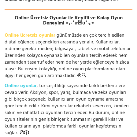
aradıkları eğlenceye zahmetsizce ulaşmasını sağlar. 🌐✨
Online Ücretsiz Oyunlar ile Keyifli ve Kolay Oyun
Deneyimi ⋆｡‧˚ʚ🧸ɞ˚‧｡⋆
Online ücretsiz oyunlar
günümüzde en çok tercih edilen
dijital eğlence seçenekleri arasında yer alır. Kullanıcılar,
indirme gerektirmeden; bilgisayar, tablet ve mobil telefonlar
üzerinden kolayca oynanabilen oyunları tercih ederek hem
zamandan tasarruf eder hem de her yerde eğlenceye hızlıca
ulaşır. Bu erişim kolaylığı, online oyun platformlarına olan
ilgiyi her geçen gün artırmaktadır. 🎯🔍
Online oyunlar
, tür çeşitliliği sayesinde farklı beklentilere
cevap verir. Aksiyon, spor, yarış, bulmaca ve zeka oyunları
gibi birçok seçenek; kullanıcıların oyun oynama amacına
göre tercih edilir. Kimi oyuncular rekabeti severken, kimileri
sakin ve rahatlatıcı oyunları tercih eder. Bu durum, online
oyun sitelerinin geniş bir içerik sunmasını gerekli kılar ve
kullanıcıların aynı platformda farklı oyunlar keşfetmesini
sağlar. 🧭🎲