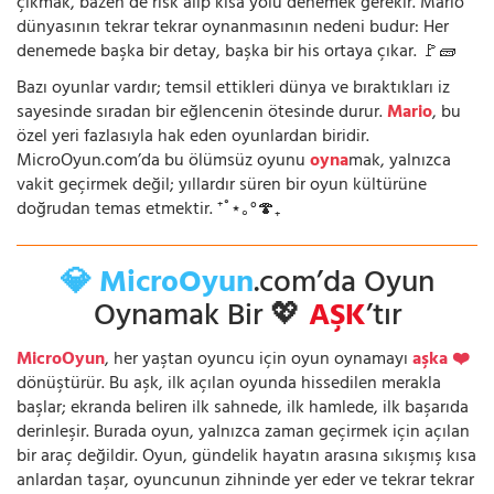
çıkmak, bazen de risk alıp kısa yolu denemek gerekir. Mario
dünyasının tekrar tekrar oynanmasının nedeni budur: Her
denemede başka bir detay, başka bir his ortaya çıkar. 🚩🧱
Bazı oyunlar vardır; temsil ettikleri dünya ve bıraktıkları iz
sayesinde sıradan bir eğlencenin ötesinde durur.
Mario
, bu
özel yeri fazlasıyla hak eden oyunlardan biridir.
MicroOyun.com’da bu ölümsüz oyunu
oyna
mak, yalnızca
vakit geçirmek değil; yıllardır süren bir oyun kültürüne
doğrudan temas etmektir. ⁺˚⋆｡°🍄₊
💎 MicroOyun
.com’da Oyun
Oynamak Bir 💖
AŞK
’tır
MicroOyun
, her yaştan oyuncu için oyun oynamayı
aşka ❤️
dönüştürür. Bu aşk, ilk açılan oyunda hissedilen merakla
başlar; ekranda beliren ilk sahnede, ilk hamlede, ilk başarıda
derinleşir. Burada oyun, yalnızca zaman geçirmek için açılan
bir araç değildir. Oyun, gündelik hayatın arasına sıkışmış kısa
anlardan taşar, oyuncunun zihninde yer eder ve tekrar tekrar