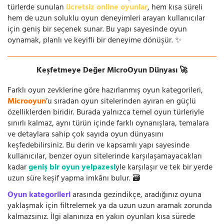
türlerde sunulan
ücretsiz online oyunlar
, hem kısa süreli
hem de uzun soluklu oyun deneyimleri arayan kullanıcılar
için geniş bir seçenek sunar. Bu yapı sayesinde oyun
oynamak, planlı ve keyifli bir deneyime dönüşür. ✨
Keşfetmeye Değer MicroOyun Dünyası 🚀
Farklı oyun zevklerine göre hazırlanmış oyun kategorileri,
Microoyun
’u sıradan oyun sitelerinden ayıran en güçlü
özelliklerden biridir. Burada yalnızca temel oyun türleriyle
sınırlı kalmaz, aynı türün içinde farklı oynanışlara, temalara
ve detaylara sahip çok sayıda oyun dünyasını
keşfedebilirsiniz. Bu derin ve kapsamlı yapı sayesinde
kullanıcılar, benzer oyun sitelerinde karşılaşamayacakları
kadar
geniş bir oyun yelpazesi
yle karşılaşır ve tek bir yerde
uzun süre keşif yapma imkânı bulur. 🗃️
Oyun kategorileri
arasında gezindikçe, aradığınız oyuna
yaklaşmak için filtrelemek ya da uzun uzun aramak zorunda
kalmazsınız. İlgi alanınıza en yakın oyunları kısa sürede