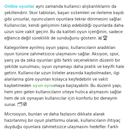
Online oyunlar
aynı zamanda kullanıcı alışkanlıklarını da
şekillendirir. Skor tabloları, başarı sistemleri ve ilerleme kaydı
gibi unsurlar, oyuncuların oyunlara tekrar dönmesini sağlar.
Kullanıcılar, kendi gelişimini takip edebildiği oyunlarda daha
uzun süre vakit geçirir. Bu da kaliteli oyun içeriğinin, sadece
eğlence değil süreklilik de sunduğunu gösterir. 📊🏆
Kategorilere ayrılmış oyun yapısı, kullanıcıların aradıkları
oyun türüne zahmetsizce ulaşmasını sağlar. Aksiyon, spor,
yarış ya da zeka oyunları gibi farklı seçeneklerin düzenli bir
şekilde sunulması, oyun oynamayı daha pratik ve keyifli hale
getirir. Kullanıcılar uzun listeler arasında kaybolmadan, ilgi
alanlarına göre oyunları kolayca keşfedebilir ve vakit
kaybetmeden
oyun oyna
maya başlayabilir. Bu düzenli yapı,
hem yeni gelen kullanıcıların siteye hızlıca alışmasını sağlar
hem de sık oynayan kullanıcılar için konforlu bir deneyim
sunar. 🗂️🧭
Microoyun, bunları ve daha fazlasını dikkate alarak
hazırlanmış bir oyun platformu olarak, kullanıcıların ihtiyaç
duyduğu oyunlara zahmetsizce ulaşmasını hedefler. Farklı