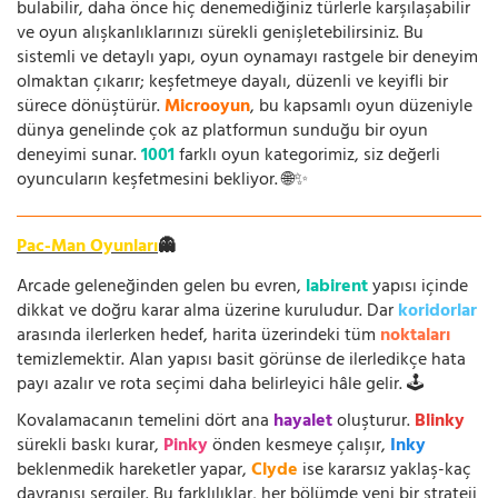
bulabilir, daha önce hiç denemediğiniz türlerle karşılaşabilir
ve oyun alışkanlıklarınızı sürekli genişletebilirsiniz. Bu
sistemli ve detaylı yapı, oyun oynamayı rastgele bir deneyim
olmaktan çıkarır; keşfetmeye dayalı, düzenli ve keyifli bir
sürece dönüştürür.
Microoyun
, bu kapsamlı oyun düzeniyle
dünya genelinde çok az platformun sunduğu bir oyun
deneyimi sunar.
1001
farklı oyun kategorimiz, siz değerli
oyuncuların keşfetmesini bekliyor. 🌐✨
Pac-Man Oyunları
👻
Arcade geleneğinden gelen bu evren,
labirent
yapısı içinde
dikkat ve doğru karar alma üzerine kuruludur. Dar
koridorlar
arasında ilerlerken hedef, harita üzerindeki tüm
noktaları
temizlemektir. Alan yapısı basit görünse de ilerledikçe hata
payı azalır ve rota seçimi daha belirleyici hâle gelir. 🕹️
Kovalamacanın temelini dört ana
hayalet
oluşturur.
Blinky
sürekli baskı kurar,
Pinky
önden kesmeye çalışır,
Inky
beklenmedik hareketler yapar,
Clyde
ise kararsız yaklaş-kaç
davranışı sergiler. Bu farklılıklar, her bölümde yeni bir strateji