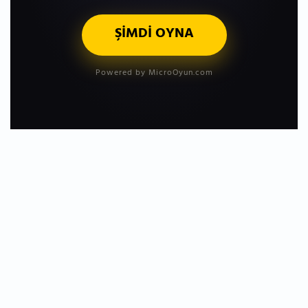
ŞİMDİ OYNA
Powered by MicroOyun.com