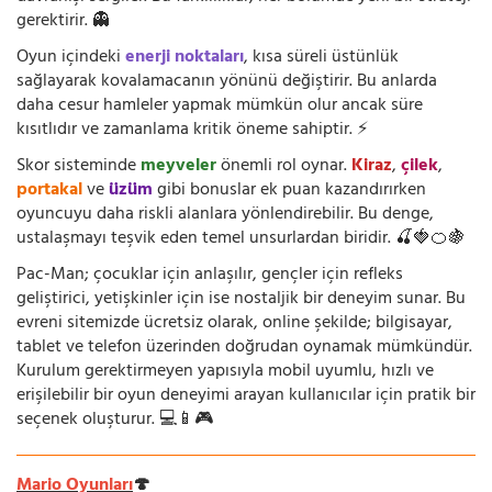
gerektirir. 👻
Oyun içindeki
enerji noktaları
, kısa süreli üstünlük
sağlayarak kovalamacanın yönünü değiştirir. Bu anlarda
daha cesur hamleler yapmak mümkün olur ancak süre
kısıtlıdır ve zamanlama kritik öneme sahiptir. ⚡
Skor sisteminde
meyveler
önemli rol oynar.
Kiraz
,
çilek
,
portakal
ve
üzüm
gibi bonuslar ek puan kazandırırken
oyuncuyu daha riskli alanlara yönlendirebilir. Bu denge,
ustalaşmayı teşvik eden temel unsurlardan biridir. 🍒🍓🍊🍇
Pac-Man; çocuklar için anlaşılır, gençler için refleks
geliştirici, yetişkinler için ise nostaljik bir deneyim sunar. Bu
evreni sitemizde ücretsiz olarak, online şekilde; bilgisayar,
tablet ve telefon üzerinden doğrudan oynamak mümkündür.
Kurulum gerektirmeyen yapısıyla mobil uyumlu, hızlı ve
erişilebilir bir oyun deneyimi arayan kullanıcılar için pratik bir
seçenek oluşturur. 💻📱🎮
Mario Oyunları
🍄