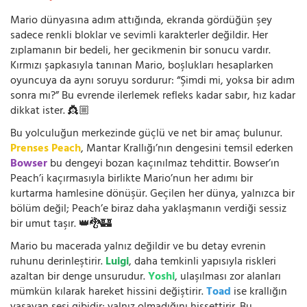
Mario dünyasına adım attığında, ekranda gördüğün şey
sadece renkli bloklar ve sevimli karakterler değildir. Her
zıplamanın bir bedeli, her gecikmenin bir sonucu vardır.
Kırmızı şapkasıyla tanınan Mario, boşlukları hesaplarken
oyuncuya da aynı soruyu sordurur: “Şimdi mi, yoksa bir adım
sonra mı?” Bu evrende ilerlemek refleks kadar sabır, hız kadar
dikkat ister. 👸🏼
Bu yolculuğun merkezinde güçlü ve net bir amaç bulunur.
Prenses Peach
, Mantar Krallığı’nın dengesini temsil ederken
Bowser
bu dengeyi bozan kaçınılmaz tehdittir. Bowser’ın
Peach’i kaçırmasıyla birlikte Mario’nun her adımı bir
kurtarma hamlesine dönüşür. Geçilen her dünya, yalnızca bir
bölüm değil; Peach’e biraz daha yaklaşmanın verdiği sessiz
bir umut taşır. 👑🐉🏰
Mario bu macerada yalnız değildir ve bu detay evrenin
ruhunu derinleştirir.
Luigi
, daha temkinli yapısıyla riskleri
azaltan bir denge unsurudur.
Yoshi
, ulaşılması zor alanları
mümkün kılarak hareket hissini değiştirir.
Toad
ise krallığın