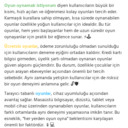
Oyun oynamak istiyorum
diyen kullanıcıların büyük bir
kısmı, hızlı açılan ve öğrenmesi kolay oyunları tercih eder.
Karmaşık kurallara sahip olmayan, kısa sürede oynanabilen
oyunlar özellikle yoğun kullanıcılar için idealdir. Bu tür
oyunlar, hem yeni başlayanlar hem de uzun süredir oyun
oynayanlar için pratik bir eğlence sunar. ⚡🕹️
Ücretsiz oyunlar
, ödeme zorunluluğu olmadan sunulduğu
için kullanıcıların deneme eşiğini ortadan kaldırır. Kredi kartı
bilgisi girmeden, üyelik şartı olmadan oynanan oyunlar
güven algısını güçlendirir. Bu durum, özellikle çocuklar için
oyun arayan ebeveynler açısından önemli bir tercih
sebebidir. Aynı zamanda yetişkin kullanıcılar için de risksiz
bir oyun deneyimi anlamına gelir. 🔓🛡️
Tarayıcı tabanlı
oyunlar
, cihaz uyumluluğu açısından
avantaj sağlar. Masaüstü bilgisayar, dizüstü, tablet veya
mobil cihaz üzerinden oynanabilen oyunlar, kullanıcıların
farklı ortamlarda aynı deneyimi yaşamasına imkân tanır. Bu
esneklik, “her yerden oyun oyna” beklentisini karşılayan
önemli bir faktördür. 📱💻