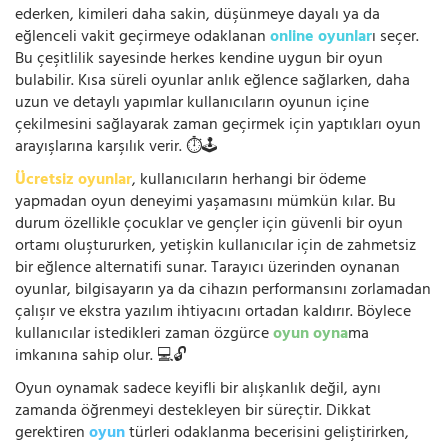
ederken, kimileri daha sakin, düşünmeye dayalı ya da
eğlenceli vakit geçirmeye odaklanan
online oyunlar
ı seçer.
Bu çeşitlilik sayesinde herkes kendine uygun bir oyun
bulabilir. Kısa süreli oyunlar anlık eğlence sağlarken, daha
uzun ve detaylı yapımlar kullanıcıların oyunun içine
çekilmesini sağlayarak zaman geçirmek için yaptıkları oyun
arayışlarına karşılık verir. ⏱️🕹️
Ücretsiz oyunlar
, kullanıcıların herhangi bir ödeme
yapmadan oyun deneyimi yaşamasını mümkün kılar. Bu
durum özellikle çocuklar ve gençler için güvenli bir oyun
ortamı oluştururken, yetişkin kullanıcılar için de zahmetsiz
bir eğlence alternatifi sunar. Tarayıcı üzerinden oynanan
oyunlar, bilgisayarın ya da cihazın performansını zorlamadan
çalışır ve ekstra yazılım ihtiyacını ortadan kaldırır. Böylece
kullanıcılar istedikleri zaman özgürce
oyun oyna
ma
imkanına sahip olur. 💻🔓
Oyun oynamak sadece keyifli bir alışkanlık değil, aynı
zamanda öğrenmeyi destekleyen bir süreçtir. Dikkat
gerektiren
oyun
türleri odaklanma becerisini geliştirirken,