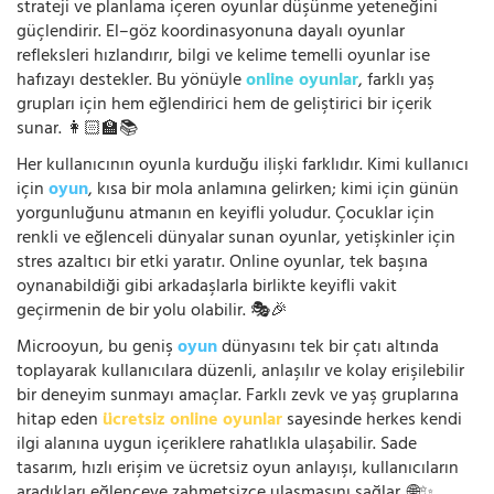
strateji ve planlama içeren oyunlar düşünme yeteneğini
güçlendirir. El–göz koordinasyonuna dayalı oyunlar
refleksleri hızlandırır, bilgi ve kelime temelli oyunlar ise
hafızayı destekler. Bu yönüyle
online oyunlar
, farklı yaş
grupları için hem eğlendirici hem de geliştirici bir içerik
sunar. 👩🏻‍🏫📚
Her kullanıcının oyunla kurduğu ilişki farklıdır. Kimi kullanıcı
için
oyun
, kısa bir mola anlamına gelirken; kimi için günün
yorgunluğunu atmanın en keyifli yoludur. Çocuklar için
renkli ve eğlenceli dünyalar sunan oyunlar, yetişkinler için
stres azaltıcı bir etki yaratır. Online oyunlar, tek başına
oynanabildiği gibi arkadaşlarla birlikte keyifli vakit
geçirmenin de bir yolu olabilir. 🎭🎉
Microoyun, bu geniş
oyun
dünyasını tek bir çatı altında
toplayarak kullanıcılara düzenli, anlaşılır ve kolay erişilebilir
bir deneyim sunmayı amaçlar. Farklı zevk ve yaş gruplarına
hitap eden
ücretsiz online oyunlar
sayesinde herkes kendi
ilgi alanına uygun içeriklere rahatlıkla ulaşabilir. Sade
tasarım, hızlı erişim ve ücretsiz oyun anlayışı, kullanıcıların