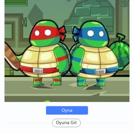
Oyna
Oyuna Git