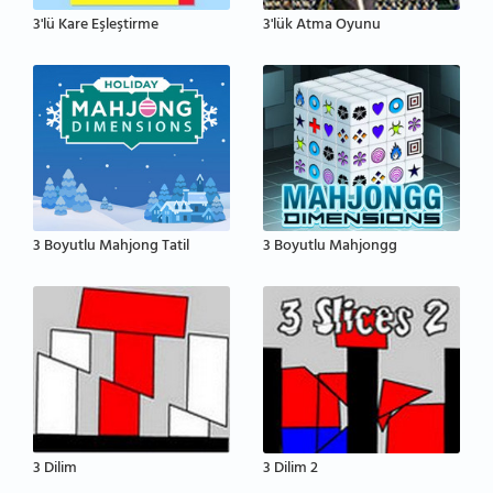
3'lü Kare Eşleştirme
3'lük Atma Oyunu
3 Boyutlu Mahjong Tatil
3 Boyutlu Mahjongg
3 Dilim
3 Dilim 2