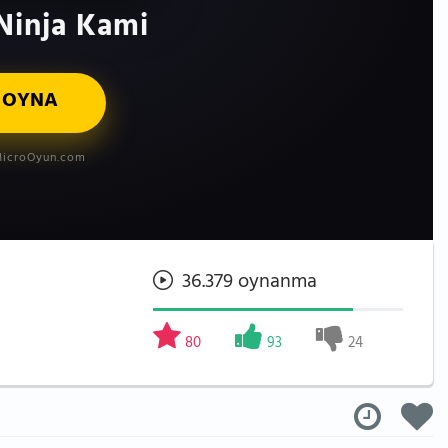
Ninja Kami
 OYNA
icroOyun.com
36.379 oynanma
80
93
24