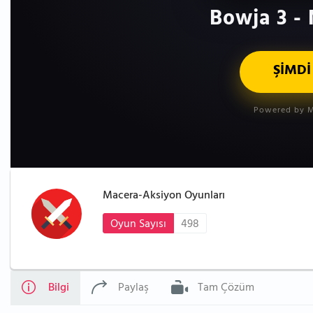
Bowja 3 - 
ŞİMDİ
Powered by M
Macera-Aksiyon Oyunları
Oyun Sayısı
498
Bilgi
Paylaş
Tam Çözüm