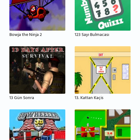
Bowja the Ninja 2
123 Sayı Bulmacası
13 Gün Sonra
13. Kattan Kaçis