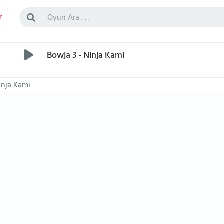
r
Bowja 3 - Ninja Kami
inja Kami