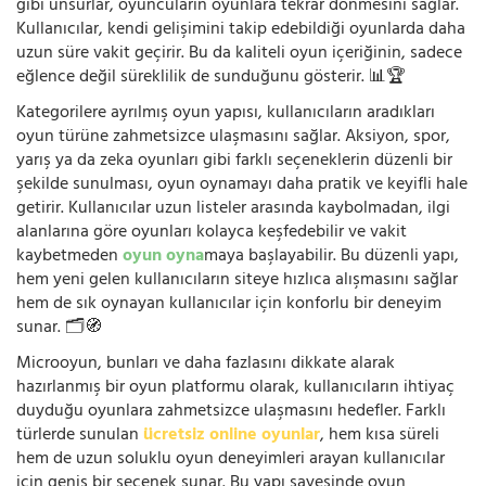
gibi unsurlar, oyuncuların oyunlara tekrar dönmesini sağlar.
Kullanıcılar, kendi gelişimini takip edebildiği oyunlarda daha
uzun süre vakit geçirir. Bu da kaliteli oyun içeriğinin, sadece
eğlence değil süreklilik de sunduğunu gösterir. 📊🏆
Kategorilere ayrılmış oyun yapısı, kullanıcıların aradıkları
oyun türüne zahmetsizce ulaşmasını sağlar. Aksiyon, spor,
yarış ya da zeka oyunları gibi farklı seçeneklerin düzenli bir
şekilde sunulması, oyun oynamayı daha pratik ve keyifli hale
getirir. Kullanıcılar uzun listeler arasında kaybolmadan, ilgi
alanlarına göre oyunları kolayca keşfedebilir ve vakit
kaybetmeden
oyun oyna
maya başlayabilir. Bu düzenli yapı,
hem yeni gelen kullanıcıların siteye hızlıca alışmasını sağlar
hem de sık oynayan kullanıcılar için konforlu bir deneyim
sunar. 🗂️🧭
Microoyun, bunları ve daha fazlasını dikkate alarak
hazırlanmış bir oyun platformu olarak, kullanıcıların ihtiyaç
duyduğu oyunlara zahmetsizce ulaşmasını hedefler. Farklı
türlerde sunulan
ücretsiz online oyunlar
, hem kısa süreli
hem de uzun soluklu oyun deneyimleri arayan kullanıcılar
için geniş bir seçenek sunar. Bu yapı sayesinde oyun