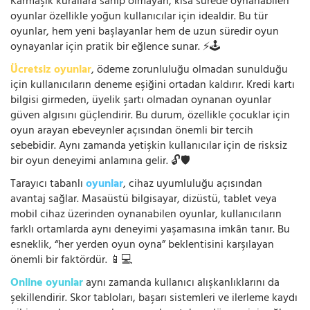
Karmaşık kurallara sahip olmayan, kısa sürede oynanabilen
oyunlar özellikle yoğun kullanıcılar için idealdir. Bu tür
oyunlar, hem yeni başlayanlar hem de uzun süredir oyun
oynayanlar için pratik bir eğlence sunar. ⚡🕹️
Ücretsiz oyunlar
, ödeme zorunluluğu olmadan sunulduğu
için kullanıcıların deneme eşiğini ortadan kaldırır. Kredi kartı
bilgisi girmeden, üyelik şartı olmadan oynanan oyunlar
güven algısını güçlendirir. Bu durum, özellikle çocuklar için
oyun arayan ebeveynler açısından önemli bir tercih
sebebidir. Aynı zamanda yetişkin kullanıcılar için de risksiz
bir oyun deneyimi anlamına gelir. 🔓🛡️
Tarayıcı tabanlı
oyunlar
, cihaz uyumluluğu açısından
avantaj sağlar. Masaüstü bilgisayar, dizüstü, tablet veya
mobil cihaz üzerinden oynanabilen oyunlar, kullanıcıların
farklı ortamlarda aynı deneyimi yaşamasına imkân tanır. Bu
esneklik, “her yerden oyun oyna” beklentisini karşılayan
önemli bir faktördür. 📱💻
Online oyunlar
aynı zamanda kullanıcı alışkanlıklarını da
şekillendirir. Skor tabloları, başarı sistemleri ve ilerleme kaydı