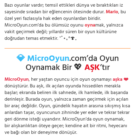
Bazı oyunlar vardır; temsil ettikleri dünya ve bıraktıkları iz
sayesinde sıradan bir eğlencenin ötesinde durur.
Mario
, bu
özel yeri fazlasıyla hak eden oyunlardan biridir.
MicroOyun.com’da bu ölümsüz oyunu
oyna
mak, yalnızca
vakit geçirmek değil; yıllardır süren bir oyun kültürüne
doğrudan temas etmektir. ⁺˚⋆｡°🍄₊
💎 MicroOyun
.com’da Oyun
Oynamak Bir 💖
AŞK
’tır
MicroOyun
, her yaştan oyuncu için oyun oynamayı
aşka ❤️
dönüştürür. Bu aşk, ilk açılan oyunda hissedilen merakla
başlar; ekranda beliren ilk sahnede, ilk hamlede, ilk başarıda
derinleşir. Burada oyun, yalnızca zaman geçirmek için açılan
bir araç değildir. Oyun, gündelik hayatın arasına sıkışmış kısa
anlardan taşar, oyuncunun zihninde yer eder ve tekrar tekrar
geri dönme isteği uyandırır. MicroOyun’da oyun oynamak,
bir alışkanlıktan öteye geçer; kendine ait bir ritmi, heyecanı
ve bağı olan bir deneyime dönüşür.