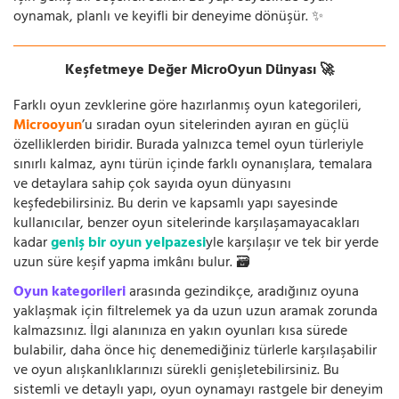
oynamak, planlı ve keyifli bir deneyime dönüşür. ✨
Keşfetmeye Değer MicroOyun Dünyası 🚀
Farklı oyun zevklerine göre hazırlanmış oyun kategorileri,
Microoyun
’u sıradan oyun sitelerinden ayıran en güçlü
özelliklerden biridir. Burada yalnızca temel oyun türleriyle
sınırlı kalmaz, aynı türün içinde farklı oynanışlara, temalara
ve detaylara sahip çok sayıda oyun dünyasını
keşfedebilirsiniz. Bu derin ve kapsamlı yapı sayesinde
kullanıcılar, benzer oyun sitelerinde karşılaşamayacakları
kadar
geniş bir oyun yelpazesi
yle karşılaşır ve tek bir yerde
uzun süre keşif yapma imkânı bulur. 🗃️
Oyun kategorileri
arasında gezindikçe, aradığınız oyuna
yaklaşmak için filtrelemek ya da uzun uzun aramak zorunda
kalmazsınız. İlgi alanınıza en yakın oyunları kısa sürede
bulabilir, daha önce hiç denemediğiniz türlerle karşılaşabilir
ve oyun alışkanlıklarınızı sürekli genişletebilirsiniz. Bu
sistemli ve detaylı yapı, oyun oynamayı rastgele bir deneyim