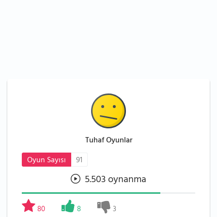
Tuhaf Oyunlar
Oyun Sayısı
91
5.503 oynanma
80
8
3