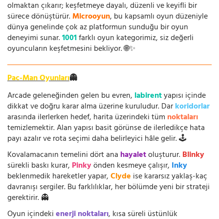
olmaktan çıkarır; keşfetmeye dayalı, düzenli ve keyifli bir
sürece dönüştürür.
Microoyun
, bu kapsamlı oyun düzeniyle
dünya genelinde çok az platformun sunduğu bir oyun
deneyimi sunar.
1001
farklı oyun kategorimiz, siz değerli
oyuncuların keşfetmesini bekliyor. 🌐✨
Pac-Man Oyunları
👻
Arcade geleneğinden gelen bu evren,
labirent
yapısı içinde
dikkat ve doğru karar alma üzerine kuruludur. Dar
koridorlar
arasında ilerlerken hedef, harita üzerindeki tüm
noktaları
temizlemektir. Alan yapısı basit görünse de ilerledikçe hata
payı azalır ve rota seçimi daha belirleyici hâle gelir. 🕹️
Kovalamacanın temelini dört ana
hayalet
oluşturur.
Blinky
sürekli baskı kurar,
Pinky
önden kesmeye çalışır,
Inky
beklenmedik hareketler yapar,
Clyde
ise kararsız yaklaş-kaç
davranışı sergiler. Bu farklılıklar, her bölümde yeni bir strateji
gerektirir. 👻
Oyun içindeki
enerji noktaları
, kısa süreli üstünlük