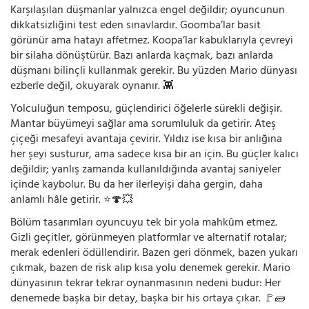
Karşılaşılan düşmanlar yalnızca engel değildir; oyuncunun
dikkatsizliğini test eden sınavlardır. Goomba’lar basit
görünür ama hatayı affetmez. Koopa’lar kabuklarıyla çevreyi
bir silaha dönüştürür. Bazı anlarda kaçmak, bazı anlarda
düşmanı bilinçli kullanmak gerekir. Bu yüzden Mario dünyası
ezberle değil, okuyarak oynanır. 👾
Yolculuğun temposu, güçlendirici öğelerle sürekli değişir.
Mantar büyümeyi sağlar ama sorumluluk da getirir. Ateş
çiçeği mesafeyi avantaja çevirir. Yıldız ise kısa bir anlığına
her şeyi susturur, ama sadece kısa bir an için. Bu güçler kalıcı
değildir; yanlış zamanda kullanıldığında avantaj saniyeler
içinde kaybolur. Bu da her ilerleyişi daha gergin, daha
anlamlı hâle getirir. ⭐🍄💥
Bölüm tasarımları oyuncuyu tek bir yola mahkûm etmez.
Gizli geçitler, görünmeyen platformlar ve alternatif rotalar;
merak edenleri ödüllendirir. Bazen geri dönmek, bazen yukarı
çıkmak, bazen de risk alıp kısa yolu denemek gerekir. Mario
dünyasının tekrar tekrar oynanmasının nedeni budur: Her
denemede başka bir detay, başka bir his ortaya çıkar. 🚩🧱