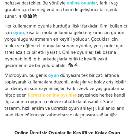
hafızayı destekler. Bu yönüyle
online oyunlar
, farklı yaş
grupları için hem eğlendirici hem de geliştirici bir içerik
sunar. 👩🏻‍🏫📚
Her kullanıcının oyunla kurduğu ilişki farklıdır. Kimi kullanıcı
için
oyun
, kısa bir mola anlamına gelirken; kimi için günün
yorgunluğunu atmanın en keyifli yoludur. Çocuklar için
renkli ve eğlenceli dünyalar sunan oyunlar, yetişkinler için
stres azaltıcı bir etki yaratır. Online oyunlar, tek başına
oynanabildiği gibi arkadaşlarla birlikte keyifli vakit
geçirmenin de bir yolu olabilir. 🎭🎉
Microoyun, bu geniş
oyun
dünyasını tek bir çatı altında
toplayarak kullanıcılara düzenli, anlaşılır ve kolay erişilebilir
bir deneyim sunmayı amaçlar. Farklı zevk ve yaş gruplarına
hitap eden
ücretsiz online oyunlar
sayesinde herkes kendi
ilgi alanına uygun içeriklere rahatlıkla ulaşabilir. Sade
tasarım, hızlı erişim ve ücretsiz oyun anlayışı, kullanıcıların
aradıkları eğlenceye zahmetsizce ulaşmasını sağlar. 🌐✨
Online Ücretsiz Oyunlar ile Keyifli ve Kolay Oyun