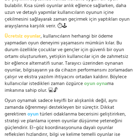
bulabilir. Kısa süreli oyunlar anlık eğlence sağlarken, daha
uzun ve detaylı yapımlar kullanıcıların oyunun içine
çekilmesini sağlayarak zaman geçirmek için yaptıkları oyun
arayışlarına karşılık verir. ⏱️🕹️
Ücretsiz oyunlar
, kullanıcıların herhangi bir ödeme
yapmadan oyun deneyimi yaşamasını mümkün kılar. Bu
durum özellikle çocuklar ve gençler için güvenli bir oyun
ortamı oluştururken, yetişkin kullanıcılar için de zahmetsiz
bir eğlence alternatifi sunar. Tarayıcı üzerinden oynanan
oyunlar, bilgisayarın ya da cihazın performansını zorlamadan
çalışır ve ekstra yazılım ihtiyacını ortadan kaldırır. Böylece
kullanıcılar istedikleri zaman özgürce
oyun oyna
ma
imkanına sahip olur. 💻🔓
Oyun oynamak sadece keyifli bir alışkanlık değil, aynı
zamanda öğrenmeyi destekleyen bir süreçtir. Dikkat
gerektiren
oyun
türleri odaklanma becerisini geliştirirken,
strateji ve planlama içeren oyunlar düşünme yeteneğini
güçlendirir. El–göz koordinasyonuna dayalı oyunlar
refleksleri hızlandırır, bilgi ve kelime temelli oyunlar ise