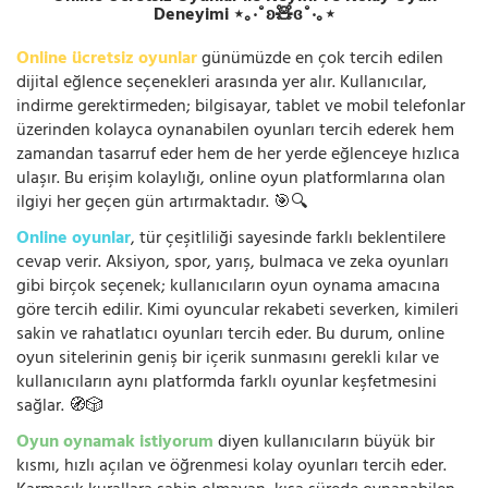
Deneyimi ⋆｡‧˚ʚ🧸ɞ˚‧｡⋆
Online ücretsiz oyunlar
günümüzde en çok tercih edilen
dijital eğlence seçenekleri arasında yer alır. Kullanıcılar,
indirme gerektirmeden; bilgisayar, tablet ve mobil telefonlar
üzerinden kolayca oynanabilen oyunları tercih ederek hem
zamandan tasarruf eder hem de her yerde eğlenceye hızlıca
ulaşır. Bu erişim kolaylığı, online oyun platformlarına olan
ilgiyi her geçen gün artırmaktadır. 🎯🔍
Online oyunlar
, tür çeşitliliği sayesinde farklı beklentilere
cevap verir. Aksiyon, spor, yarış, bulmaca ve zeka oyunları
gibi birçok seçenek; kullanıcıların oyun oynama amacına
göre tercih edilir. Kimi oyuncular rekabeti severken, kimileri
sakin ve rahatlatıcı oyunları tercih eder. Bu durum, online
oyun sitelerinin geniş bir içerik sunmasını gerekli kılar ve
kullanıcıların aynı platformda farklı oyunlar keşfetmesini
sağlar. 🧭🎲
Oyun oynamak istiyorum
diyen kullanıcıların büyük bir
kısmı, hızlı açılan ve öğrenmesi kolay oyunları tercih eder.