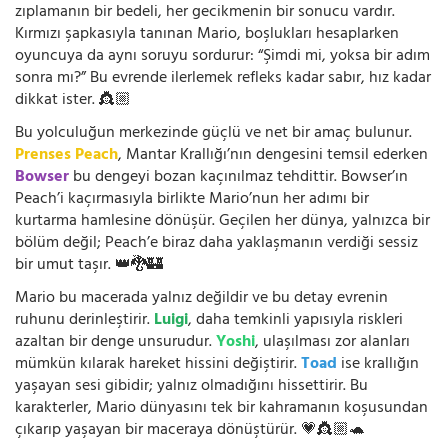
zıplamanın bir bedeli, her gecikmenin bir sonucu vardır.
Kırmızı şapkasıyla tanınan Mario, boşlukları hesaplarken
oyuncuya da aynı soruyu sordurur: “Şimdi mi, yoksa bir adım
sonra mı?” Bu evrende ilerlemek refleks kadar sabır, hız kadar
dikkat ister. 👸🏼
Bu yolculuğun merkezinde güçlü ve net bir amaç bulunur.
Prenses Peach
, Mantar Krallığı’nın dengesini temsil ederken
Bowser
bu dengeyi bozan kaçınılmaz tehdittir. Bowser’ın
Peach’i kaçırmasıyla birlikte Mario’nun her adımı bir
kurtarma hamlesine dönüşür. Geçilen her dünya, yalnızca bir
bölüm değil; Peach’e biraz daha yaklaşmanın verdiği sessiz
bir umut taşır. 👑🐉🏰
Mario bu macerada yalnız değildir ve bu detay evrenin
ruhunu derinleştirir.
Luigi
, daha temkinli yapısıyla riskleri
azaltan bir denge unsurudur.
Yoshi
, ulaşılması zor alanları
mümkün kılarak hareket hissini değiştirir.
Toad
ise krallığın
yaşayan sesi gibidir; yalnız olmadığını hissettirir. Bu
karakterler, Mario dünyasını tek bir kahramanın koşusundan
çıkarıp yaşayan bir maceraya dönüştürür. 💗👸🏼🐢