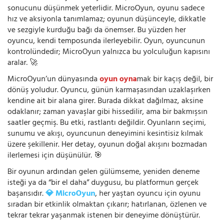
sonucunu düşünmek yeterlidir. MicroOyun, oyunu sadece
hız ve aksiyonla tanımlamaz; oyunun düşünceyle, dikkatle
ve sezgiyle kurduğu bağı da önemser. Bu yüzden her
oyuncu, kendi temposunda ilerleyebilir. Oyun, oyuncunun
kontrolündedir; MicroOyun yalnızca bu yolculuğun kapısını
aralar. 🚀
MicroOyun’un dünyasında
oyun oyna
mak bir kaçış değil, bir
dönüş yoludur. Oyuncu, günün karmaşasından uzaklaşırken
kendine ait bir alana girer. Burada dikkat dağılmaz, aksine
odaklanır; zaman yavaşlar gibi hissedilir, ama bir bakmışsın
saatler geçmiş. Bu etki, rastlantı değildir. Oyunların seçimi,
sunumu ve akışı, oyuncunun deneyimini kesintisiz kılmak
üzere şekillenir. Her detay, oyunun doğal akışını bozmadan
ilerlemesi için düşünülür. 🎯
Bir oyunun ardından gelen gülümseme, yeniden deneme
isteği ya da “bir el daha” duygusu, bu platformun gerçek
başarısıdır.
💎 MicroOyun
, her yaştan oyuncu için oyunu
sıradan bir etkinlik olmaktan çıkarır; hatırlanan, özlenen ve
tekrar tekrar yaşanmak istenen bir deneyime dönüştürür.