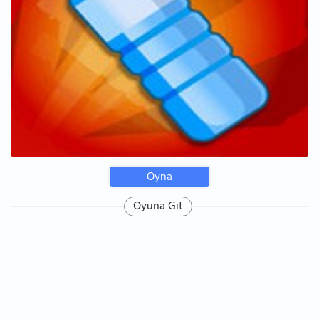
Oyna
Oyuna Git