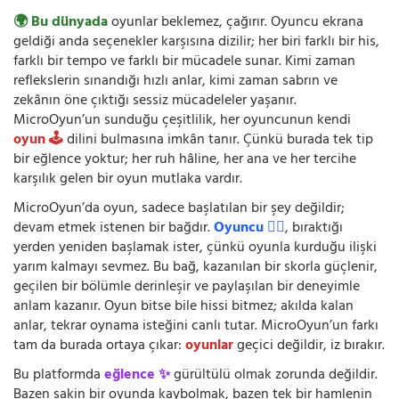
🌍 Bu dünyada
oyunlar beklemez, çağırır. Oyuncu ekrana
geldiği anda seçenekler karşısına dizilir; her biri farklı bir his,
farklı bir tempo ve farklı bir mücadele sunar. Kimi zaman
reflekslerin sınandığı hızlı anlar, kimi zaman sabrın ve
zekânın öne çıktığı sessiz mücadeleler yaşanır.
MicroOyun’un sunduğu çeşitlilik, her oyuncunun kendi
oyun 🕹️
dilini bulmasına imkân tanır. Çünkü burada tek tip
bir eğlence yoktur; her ruh hâline, her ana ve her tercihe
karşılık gelen bir oyun mutlaka vardır.
MicroOyun’da oyun, sadece başlatılan bir şey değildir;
devam etmek istenen bir bağdır.
Oyuncu 🧍‍♂️
, bıraktığı
yerden yeniden başlamak ister, çünkü oyunla kurduğu ilişki
yarım kalmayı sevmez. Bu bağ, kazanılan bir skorla güçlenir,
geçilen bir bölümle derinleşir ve paylaşılan bir deneyimle
anlam kazanır. Oyun bitse bile hissi bitmez; akılda kalan
anlar, tekrar oynama isteğini canlı tutar. MicroOyun’un farkı
tam da burada ortaya çıkar:
oyunlar
geçici değildir, iz bırakır.
Bu platformda
eğlence ✨
gürültülü olmak zorunda değildir.
Bazen sakin bir oyunda kaybolmak, bazen tek bir hamlenin