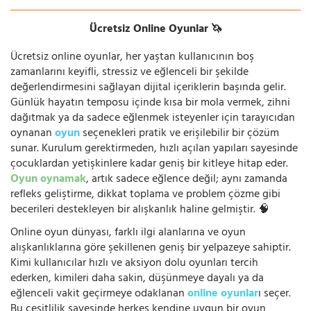
Ücretsiz Online Oyunlar 🦄
Ücretsiz online oyunlar, her yaştan kullanıcının boş
zamanlarını keyifli, stressiz ve eğlenceli bir şekilde
değerlendirmesini sağlayan dijital içeriklerin başında gelir.
Günlük hayatın temposu içinde kısa bir mola vermek, zihni
dağıtmak ya da sadece eğlenmek isteyenler için tarayıcıdan
oynanan
oyun
seçenekleri pratik ve erişilebilir bir çözüm
sunar. Kurulum gerektirmeden, hızlı açılan yapıları sayesinde
çocuklardan yetişkinlere kadar geniş bir kitleye hitap eder.
Oyun oynamak
, artık sadece eğlence değil; aynı zamanda
refleks geliştirme, dikkat toplama ve problem çözme gibi
becerileri destekleyen bir alışkanlık haline gelmiştir. 🧠
Online oyun dünyası, farklı ilgi alanlarına ve oyun
alışkanlıklarına göre şekillenen geniş bir yelpazeye sahiptir.
Kimi kullanıcılar hızlı ve aksiyon dolu oyunları tercih
ederken, kimileri daha sakin, düşünmeye dayalı ya da
eğlenceli vakit geçirmeye odaklanan
online oyunlar
ı seçer.
Bu çeşitlilik sayesinde herkes kendine uygun bir oyun