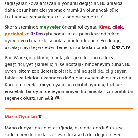
sağlayarak kovalamacanın yönünü değiştirir. Bu anlarda
daha cesur hamleler yapmak mümkün olur ancak süre
kısıtlıdır ve zamanlama kritik öneme sahiptir. ⚡
Skor sisteminde
meyveler
önemli rol oynar.
Kiraz
,
çilek
,
portakal
ve
üzüm
gibi bonuslar ek puan kazandırırken
oyuncuyu daha riskli alanlara yönlendirebilir. Bu denge,
ustalaşmayı teşvik eden temel unsurlardan biridir. 🍒🍓🍊🍇
Pac-Man; çocuklar için anlaşılır, gençler için refleks
geliştirici, yetişkinler için ise nostaljik bir deneyim sunar. Bu
evreni sitemizde ücretsiz olarak, online şekilde; bilgisayar,
tablet ve telefon üzerinden doğrudan oynamak mümkündür.
Kurulum gerektirmeyen yapısıyla mobil uyumlu, hızlı ve
erişilebilir bir oyun deneyimi arayan kullanıcılar için pratik bir
seçenek oluşturur. 💻📱🎮
Mario Oyunları
🍄
Mario dünyasına adım attığında, ekranda gördüğün şey
sadece renkli bloklar ve sevimli karakterler değildir. Her