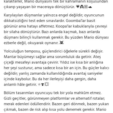
karakterler, Mario dünyasını tek bir kahramanın koşusundan
çıkarıp yaşayan bir maceraya dönüştürür. 💗👸🏼🐢
Karşılaşılan düşmanlar yalnızca engel değildir; oyuncunun
dikkatsizliğini test eden sınavlardır. Goomba’lar basit
görünür ama hatayı affetmez. Koopa’lar kabuklarıyla çevreyi
bir silaha dönüştürür. Bazı anlarda kaçmak, bazı anlarda
düşmanı bilinçli kullanmak gerekir. Bu yüzden Mario dünyası
ezberle değil, okuyarak oynanır. 👾
Yolculuğun temposu, güçlendirici öğelerle sürekli değişir.
Mantar büyümeyi sağlar ama sorumluluk da getirir. Ateş
çiçeği mesafeyi avantaja çevirir. Yıldız ise kısa bir anlığına
her şeyi susturur, ama sadece kısa bir an için. Bu güçler kalıcı
değildir; yanlış zamanda kullanıldığında avantaj saniyeler
içinde kaybolur. Bu da her ilerleyişi daha gergin, daha
anlamlı hâle getirir. ⭐🍄💥
Bölüm tasarımları oyuncuyu tek bir yola mahkûm etmez.
Gizli geçitler, görünmeyen platformlar ve alternatif rotalar;
merak edenleri ödüllendirir. Bazen geri dönmek, bazen yukarı
çıkmak, bazen de risk alıp kısa yolu denemek gerekir. Mario