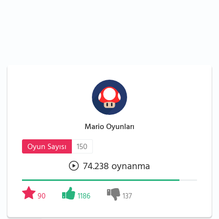
Mario Oyunları
Oyun Sayısı
150
74.238 oynanma
90
1186
137