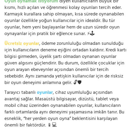
Oyun oynamak istiyorum
diyen kullanıcıların büyük bir
kısmı, hızlı açılan ve öğrenmesi kolay oyunları tercih eder.
Karmaşık kurallara sahip olmayan, kısa sürede oynanabilen
oyunlar özellikle yoğun kullanıcılar için idealdir. Bu tür
oyunlar, hem yeni başlayanlar hem de uzun süredir oyun
oynayanlar için pratik bir eğlence sunar. ⚡🕹️
Ücretsiz oyunlar
, ödeme zorunluluğu olmadan sunulduğu
için kullanıcıların deneme eşiğini ortadan kaldırır. Kredi kartı
bilgisi girmeden, üyelik şartı olmadan oynanan oyunlar
güven algısını güçlendirir. Bu durum, özellikle çocuklar için
oyun arayan ebeveynler açısından önemli bir tercih
sebebidir. Aynı zamanda yetişkin kullanıcılar için de risksiz
bir oyun deneyimi anlamına gelir. 🔓🛡️
Tarayıcı tabanlı
oyunlar
, cihaz uyumluluğu açısından
avantaj sağlar. Masaüstü bilgisayar, dizüstü, tablet veya
mobil cihaz üzerinden oynanabilen oyunlar, kullanıcıların
farklı ortamlarda aynı deneyimi yaşamasına imkân tanır. Bu
esneklik, “her yerden oyun oyna” beklentisini karşılayan
önemli bir faktördür. 📱💻