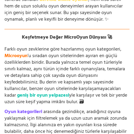
hem de uzun soluklu oyun deneyimleri arayan kullanıcılar
için geniş bir seçenek sunar. Bu yapı sayesinde oyun
oynamak, planlı ve keyifli bir deneyime dönüşür. ✨
Keşfetmeye Değer MicroOyun Dünyası 🚀
Farklı oyun zevklerine göre hazırlanmış oyun kategorileri,
Microoyun
’u sıradan oyun sitelerinden ayıran en güçlü
özelliklerden biridir. Burada yalnızca temel oyun türleriyle
sınırlı kalmaz, aynı türün içinde farklı oynanışlara, temalara
ve detaylara sahip çok sayıda oyun dünyasını
keşfedebilirsiniz. Bu derin ve kapsamlı yapı sayesinde
kullanıcılar, benzer oyun sitelerinde karşılaşamayacakları
kadar
geniş bir oyun yelpazesi
yle karşılaşır ve tek bir yerde
uzun süre keşif yapma imkânı bulur. 🗃️
Oyun kategorileri
arasında gezindikçe, aradığınız oyuna
yaklaşmak için filtrelemek ya da uzun uzun aramak zorunda
kalmazsınız. İlgi alanınıza en yakın oyunları kısa sürede
bulabilir, daha önce hiç denemediğiniz türlerle karşılaşabilir