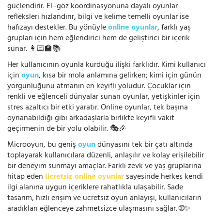
güçlendirir. El–göz koordinasyonuna dayalı oyunlar
refleksleri hızlandırır, bilgi ve kelime temelli oyunlar ise
hafızayı destekler. Bu yönüyle
online oyunlar
, farklı yaş
grupları için hem eğlendirici hem de geliştirici bir içerik
sunar. 👩🏻‍🏫📚
Her kullanıcının oyunla kurduğu ilişki farklıdır. Kimi kullanıcı
için
oyun
, kısa bir mola anlamına gelirken; kimi için günün
yorgunluğunu atmanın en keyifli yoludur. Çocuklar için
renkli ve eğlenceli dünyalar sunan oyunlar, yetişkinler için
stres azaltıcı bir etki yaratır. Online oyunlar, tek başına
oynanabildiği gibi arkadaşlarla birlikte keyifli vakit
geçirmenin de bir yolu olabilir. 🎭🎉
Microoyun, bu geniş
oyun
dünyasını tek bir çatı altında
toplayarak kullanıcılara düzenli, anlaşılır ve kolay erişilebilir
bir deneyim sunmayı amaçlar. Farklı zevk ve yaş gruplarına
hitap eden
ücretsiz online oyunlar
sayesinde herkes kendi
ilgi alanına uygun içeriklere rahatlıkla ulaşabilir. Sade
tasarım, hızlı erişim ve ücretsiz oyun anlayışı, kullanıcıların
aradıkları eğlenceye zahmetsizce ulaşmasını sağlar. 🌐✨