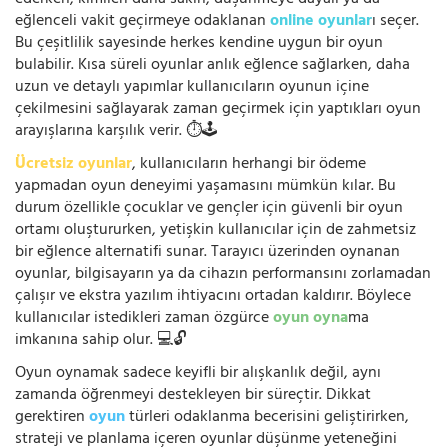
eğlenceli vakit geçirmeye odaklanan
online oyunlar
ı seçer.
Bu çeşitlilik sayesinde herkes kendine uygun bir oyun
bulabilir. Kısa süreli oyunlar anlık eğlence sağlarken, daha
uzun ve detaylı yapımlar kullanıcıların oyunun içine
çekilmesini sağlayarak zaman geçirmek için yaptıkları oyun
arayışlarına karşılık verir. ⏱️🕹️
Ücretsiz oyunlar
, kullanıcıların herhangi bir ödeme
yapmadan oyun deneyimi yaşamasını mümkün kılar. Bu
durum özellikle çocuklar ve gençler için güvenli bir oyun
ortamı oluştururken, yetişkin kullanıcılar için de zahmetsiz
bir eğlence alternatifi sunar. Tarayıcı üzerinden oynanan
oyunlar, bilgisayarın ya da cihazın performansını zorlamadan
çalışır ve ekstra yazılım ihtiyacını ortadan kaldırır. Böylece
kullanıcılar istedikleri zaman özgürce
oyun oyna
ma
imkanına sahip olur. 💻🔓
Oyun oynamak sadece keyifli bir alışkanlık değil, aynı
zamanda öğrenmeyi destekleyen bir süreçtir. Dikkat
gerektiren
oyun
türleri odaklanma becerisini geliştirirken,
strateji ve planlama içeren oyunlar düşünme yeteneğini