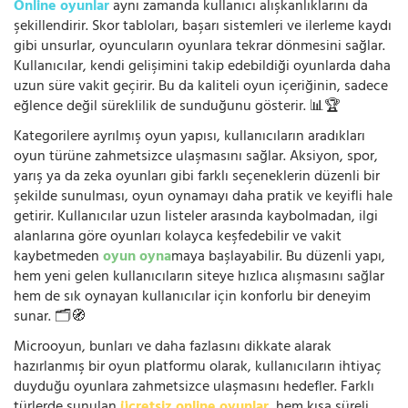
Online oyunlar
aynı zamanda kullanıcı alışkanlıklarını da
şekillendirir. Skor tabloları, başarı sistemleri ve ilerleme kaydı
gibi unsurlar, oyuncuların oyunlara tekrar dönmesini sağlar.
Kullanıcılar, kendi gelişimini takip edebildiği oyunlarda daha
uzun süre vakit geçirir. Bu da kaliteli oyun içeriğinin, sadece
eğlence değil süreklilik de sunduğunu gösterir. 📊🏆
Kategorilere ayrılmış oyun yapısı, kullanıcıların aradıkları
oyun türüne zahmetsizce ulaşmasını sağlar. Aksiyon, spor,
yarış ya da zeka oyunları gibi farklı seçeneklerin düzenli bir
şekilde sunulması, oyun oynamayı daha pratik ve keyifli hale
getirir. Kullanıcılar uzun listeler arasında kaybolmadan, ilgi
alanlarına göre oyunları kolayca keşfedebilir ve vakit
kaybetmeden
oyun oyna
maya başlayabilir. Bu düzenli yapı,
hem yeni gelen kullanıcıların siteye hızlıca alışmasını sağlar
hem de sık oynayan kullanıcılar için konforlu bir deneyim
sunar. 🗂️🧭
Microoyun, bunları ve daha fazlasını dikkate alarak
hazırlanmış bir oyun platformu olarak, kullanıcıların ihtiyaç
duyduğu oyunlara zahmetsizce ulaşmasını hedefler. Farklı
türlerde sunulan
ücretsiz online oyunlar
, hem kısa süreli