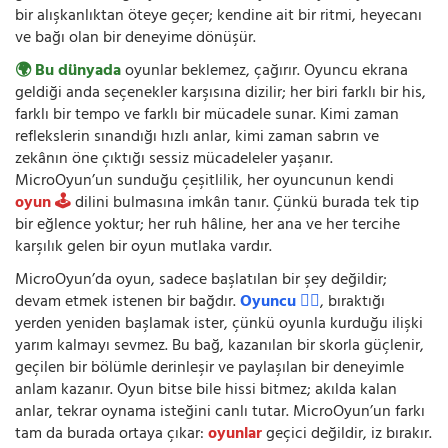
bir alışkanlıktan öteye geçer; kendine ait bir ritmi, heyecanı
ve bağı olan bir deneyime dönüşür.
🌍 Bu dünyada
oyunlar beklemez, çağırır. Oyuncu ekrana
geldiği anda seçenekler karşısına dizilir; her biri farklı bir his,
farklı bir tempo ve farklı bir mücadele sunar. Kimi zaman
reflekslerin sınandığı hızlı anlar, kimi zaman sabrın ve
zekânın öne çıktığı sessiz mücadeleler yaşanır.
MicroOyun’un sunduğu çeşitlilik, her oyuncunun kendi
oyun 🕹️
dilini bulmasına imkân tanır. Çünkü burada tek tip
bir eğlence yoktur; her ruh hâline, her ana ve her tercihe
karşılık gelen bir oyun mutlaka vardır.
MicroOyun’da oyun, sadece başlatılan bir şey değildir;
devam etmek istenen bir bağdır.
Oyuncu 🧍‍♂️
, bıraktığı
yerden yeniden başlamak ister, çünkü oyunla kurduğu ilişki
yarım kalmayı sevmez. Bu bağ, kazanılan bir skorla güçlenir,
geçilen bir bölümle derinleşir ve paylaşılan bir deneyimle
anlam kazanır. Oyun bitse bile hissi bitmez; akılda kalan
anlar, tekrar oynama isteğini canlı tutar. MicroOyun’un farkı
tam da burada ortaya çıkar:
oyunlar
geçici değildir, iz bırakır.