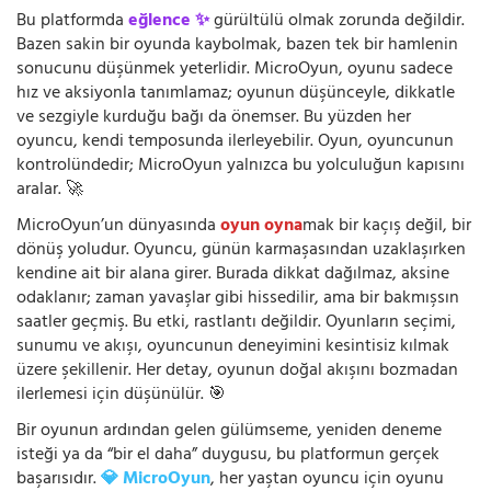
Bu platformda
eğlence ✨
gürültülü olmak zorunda değildir.
Bazen sakin bir oyunda kaybolmak, bazen tek bir hamlenin
sonucunu düşünmek yeterlidir. MicroOyun, oyunu sadece
hız ve aksiyonla tanımlamaz; oyunun düşünceyle, dikkatle
ve sezgiyle kurduğu bağı da önemser. Bu yüzden her
oyuncu, kendi temposunda ilerleyebilir. Oyun, oyuncunun
kontrolündedir; MicroOyun yalnızca bu yolculuğun kapısını
aralar. 🚀
MicroOyun’un dünyasında
oyun oyna
mak bir kaçış değil, bir
dönüş yoludur. Oyuncu, günün karmaşasından uzaklaşırken
kendine ait bir alana girer. Burada dikkat dağılmaz, aksine
odaklanır; zaman yavaşlar gibi hissedilir, ama bir bakmışsın
saatler geçmiş. Bu etki, rastlantı değildir. Oyunların seçimi,
sunumu ve akışı, oyuncunun deneyimini kesintisiz kılmak
üzere şekillenir. Her detay, oyunun doğal akışını bozmadan
ilerlemesi için düşünülür. 🎯
Bir oyunun ardından gelen gülümseme, yeniden deneme
isteği ya da “bir el daha” duygusu, bu platformun gerçek
başarısıdır.
💎 MicroOyun
, her yaştan oyuncu için oyunu