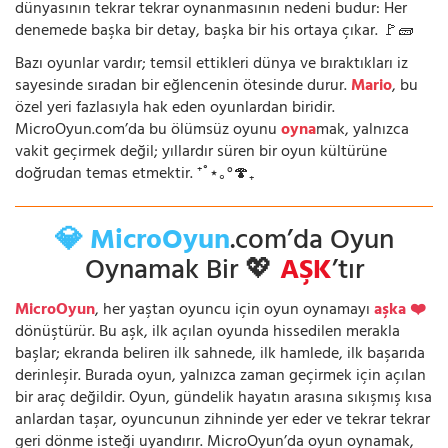
dünyasının tekrar tekrar oynanmasının nedeni budur: Her
denemede başka bir detay, başka bir his ortaya çıkar. 🚩🧱
Bazı oyunlar vardır; temsil ettikleri dünya ve bıraktıkları iz
sayesinde sıradan bir eğlencenin ötesinde durur.
Mario
, bu
özel yeri fazlasıyla hak eden oyunlardan biridir.
MicroOyun.com’da bu ölümsüz oyunu
oyna
mak, yalnızca
vakit geçirmek değil; yıllardır süren bir oyun kültürüne
doğrudan temas etmektir. ⁺˚⋆｡°🍄₊
💎 MicroOyun
.com’da Oyun
Oynamak Bir 💖
AŞK
’tır
MicroOyun
, her yaştan oyuncu için oyun oynamayı
aşka ❤️
dönüştürür. Bu aşk, ilk açılan oyunda hissedilen merakla
başlar; ekranda beliren ilk sahnede, ilk hamlede, ilk başarıda
derinleşir. Burada oyun, yalnızca zaman geçirmek için açılan
bir araç değildir. Oyun, gündelik hayatın arasına sıkışmış kısa
anlardan taşar, oyuncunun zihninde yer eder ve tekrar tekrar
geri dönme isteği uyandırır. MicroOyun’da oyun oynamak,