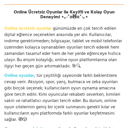
Online Ücretsiz Oyunlar ile Keyifli ve Kolay Oyun
Deneyimi ⋆｡‧˚ʚ🧸ɞ˚‧｡⋆
Online ücretsiz oyunlar
günümüzde en çok tercih edilen
dijital eğlence seçenekleri arasında yer alır. Kullanıcılar,
indirme gerektirmeden; bilgisayar, tablet ve mobil telefonlar
üzerinden kolayca oynanabilen oyunları tercih ederek hem
zamandan tasarruf eder hem de her yerde eğlenceye hızlıca
ulaşır. Bu erişim kolaylığı, online oyun platformlarına olan
ilgiyi her geçen gün artırmaktadır. 🎯🔍
Online oyunlar
, tür çeşitliliği sayesinde farklı beklentilere
cevap verir. Aksiyon, spor, yarış, bulmaca ve zeka oyunları
gibi birçok seçenek; kullanıcıların oyun oynama amacına
göre tercih edilir. Kimi oyuncular rekabeti severken, kimileri
sakin ve rahatlatıcı oyunları tercih eder. Bu durum, online
oyun sitelerinin geniş bir içerik sunmasını gerekli kılar ve
kullanıcıların aynı platformda farklı oyunlar keşfetmesini
sağlar. 🧭🎲