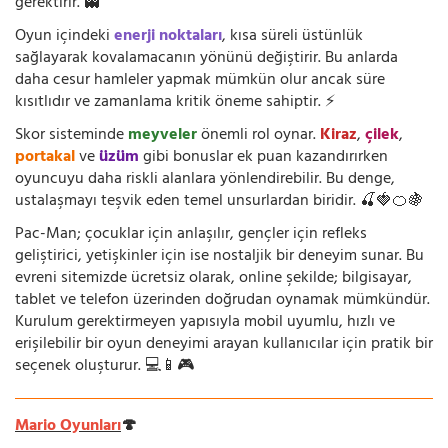
gerektirir. 👻
Oyun içindeki
enerji noktaları
, kısa süreli üstünlük
sağlayarak kovalamacanın yönünü değiştirir. Bu anlarda
daha cesur hamleler yapmak mümkün olur ancak süre
kısıtlıdır ve zamanlama kritik öneme sahiptir. ⚡
Skor sisteminde
meyveler
önemli rol oynar.
Kiraz
,
çilek
,
portakal
ve
üzüm
gibi bonuslar ek puan kazandırırken
oyuncuyu daha riskli alanlara yönlendirebilir. Bu denge,
ustalaşmayı teşvik eden temel unsurlardan biridir. 🍒🍓🍊🍇
Pac-Man; çocuklar için anlaşılır, gençler için refleks
geliştirici, yetişkinler için ise nostaljik bir deneyim sunar. Bu
evreni sitemizde ücretsiz olarak, online şekilde; bilgisayar,
tablet ve telefon üzerinden doğrudan oynamak mümkündür.
Kurulum gerektirmeyen yapısıyla mobil uyumlu, hızlı ve
erişilebilir bir oyun deneyimi arayan kullanıcılar için pratik bir
seçenek oluşturur. 💻📱🎮
Mario Oyunları
🍄