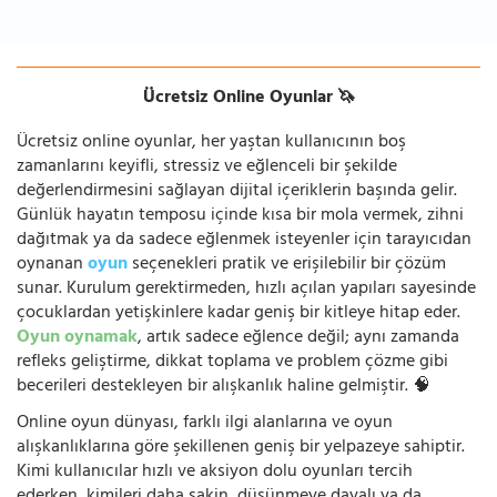
Ücretsiz Online Oyunlar 🦄
Ücretsiz online oyunlar, her yaştan kullanıcının boş
zamanlarını keyifli, stressiz ve eğlenceli bir şekilde
değerlendirmesini sağlayan dijital içeriklerin başında gelir.
Günlük hayatın temposu içinde kısa bir mola vermek, zihni
dağıtmak ya da sadece eğlenmek isteyenler için tarayıcıdan
oynanan
oyun
seçenekleri pratik ve erişilebilir bir çözüm
sunar. Kurulum gerektirmeden, hızlı açılan yapıları sayesinde
çocuklardan yetişkinlere kadar geniş bir kitleye hitap eder.
Oyun oynamak
, artık sadece eğlence değil; aynı zamanda
refleks geliştirme, dikkat toplama ve problem çözme gibi
becerileri destekleyen bir alışkanlık haline gelmiştir. 🧠
Online oyun dünyası, farklı ilgi alanlarına ve oyun
alışkanlıklarına göre şekillenen geniş bir yelpazeye sahiptir.
Kimi kullanıcılar hızlı ve aksiyon dolu oyunları tercih
ederken, kimileri daha sakin, düşünmeye dayalı ya da