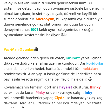
ve oyun alışkanlıklarınızı sürekli genişletebilirsiniz. Bu
sistemli ve detaylı yapı, oyun oynamayı rastgele bir deneyim
olmaktan çıkarır; keşfetmeye dayalı, düzenli ve keyifli bir
sürece dönüştürür.
Microoyun
, bu kapsamlı oyun düzeniyle
dünya genelinde çok az platformun sunduğu bir oyun
deneyimi sunar.
1001
farklı oyun kategorimiz, siz değerli
oyuncuların keşfetmesini bekliyor. 🌐✨
Pac-Man Oyunları
👻
Arcade geleneğinden gelen bu evren,
labirent
yapısı içinde
dikkat ve doğru karar alma üzerine kuruludur. Dar
koridorlar
arasında ilerlerken hedef, harita üzerindeki tüm
noktaları
temizlemektir. Alan yapısı basit görünse de ilerledikçe hata
payı azalır ve rota seçimi daha belirleyici hâle gelir. 🕹️
Kovalamacanın temelini dört ana
hayalet
oluşturur.
Blinky
sürekli baskı kurar,
Pinky
önden kesmeye çalışır,
Inky
beklenmedik hareketler yapar,
Clyde
ise kararsız yaklaş-kaç
davranışı sergiler. Bu farklılıklar, her bölümde yeni bir strateji