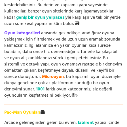
keşfedebilirsiniz. Bu derin ve kapsamlı yapı sayesinde
kullanıcılar, benzer oyun sitelerinde karşılaşamayacakları
kadar
geniş bir oyun yelpazesi
yle karşılaşır ve tek bir yerde
uzun süre keşif yapma imkânı bulur. 🗃️
Oyun kategorileri
arasında gezindikçe, aradığınız oyuna
yaklaşmak için filtrelemek ya da uzun uzun aramak zorunda
kalmazsınız. İlgi alanınıza en yakın oyunları kısa sürede
bulabilir, daha önce hiç denemediğiniz türlerle karşılaşabilir
ve oyun alışkanlıklarınızı sürekli genişletebilirsiniz. Bu
sistemli ve detaylı yapı, oyun oynamayı rastgele bir deneyim
olmaktan çıkarır; keşfetmeye dayalı, düzenli ve keyifli bir
sürece dönüştürür.
Microoyun
, bu kapsamlı oyun düzeniyle
dünya genelinde çok az platformun sunduğu bir oyun
deneyimi sunar.
1001
farklı oyun kategorimiz, siz değerli
oyuncuların keşfetmesini bekliyor. 🌐✨
Pac-Man Oyunları
👻
Arcade geleneğinden gelen bu evren,
labirent
yapısı içinde