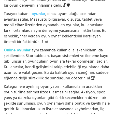
sebebidir. Aynı zamanda yetişkin kullanıcılar için de risksiz
bir oyun deneyimi anlamına gelir. 🔓🛡️
Tarayıcı tabanlı
oyunlar
, cihaz uyumluluğu açısından
avantaj sağlar. Masaüstü bilgisayar, dizüstü, tablet veya
mobil cihaz üzerinden oynanabilen oyunlar, kullanıcıların
farklı ortamlarda aynı deneyimi yaşamasına imkân tanır. Bu
esneklik, “her yerden oyun oyna” beklentisini karşılayan
önemli bir faktördür. 📱💻
Online oyunlar
aynı zamanda kullanıcı alışkanlıklarını da
şekillendirir. Skor tabloları, başarı sistemleri ve ilerleme kaydı
gibi unsurlar, oyuncuların oyunlara tekrar dönmesini sağlar.
Kullanıcılar, kendi gelişimini takip edebildiği oyunlarda daha
uzun süre vakit geçirir. Bu da kaliteli oyun içeriğinin, sadece
eğlence değil süreklilik de sunduğunu gösterir. 📊🏆
Kategorilere ayrılmış oyun yapısı, kullanıcıların aradıkları
oyun türüne zahmetsizce ulaşmasını sağlar. Aksiyon, spor,
yarış ya da zeka oyunları gibi farklı seçeneklerin düzenli bir
şekilde sunulması, oyun oynamayı daha pratik ve keyifli hale
getirir. Kullanıcılar uzun listeler arasında kaybolmadan, ilgi