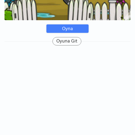
Oyna
Oyuna Git