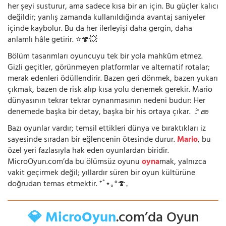
her şeyi susturur, ama sadece kısa bir an için. Bu güçler kalıcı
değildir; yanlış zamanda kullanıldığında avantaj saniyeler
içinde kaybolur. Bu da her ilerleyişi daha gergin, daha
anlamlı hâle getirir. ⭐🍄💥
Bölüm tasarımları oyuncuyu tek bir yola mahkûm etmez.
Gizli geçitler, görünmeyen platformlar ve alternatif rotalar;
merak edenleri ödüllendirir. Bazen geri dönmek, bazen yukarı
çıkmak, bazen de risk alıp kısa yolu denemek gerekir. Mario
dünyasının tekrar tekrar oynanmasının nedeni budur: Her
denemede başka bir detay, başka bir his ortaya çıkar. 🚩🧱
Bazı oyunlar vardır; temsil ettikleri dünya ve bıraktıkları iz
sayesinde sıradan bir eğlencenin ötesinde durur.
Mario
, bu
özel yeri fazlasıyla hak eden oyunlardan biridir.
MicroOyun.com’da bu ölümsüz oyunu
oyna
mak, yalnızca
vakit geçirmek değil; yıllardır süren bir oyun kültürüne
doğrudan temas etmektir. ⁺˚⋆｡°🍄₊
💎 MicroOyun
.com’da Oyun