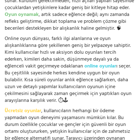
sunar. Kurulum gerektirmeden, hızlı açılan yapıları sayesinde
çocuklardan yetişkinlere kadar geniş bir kitleye hitap eder.
Oyun oynamak
, artık sadece eğlence değil; aynı zamanda
refleks geliştirme, dikkat toplama ve problem çözme gibi
becerileri destekleyen bir alışkanlık haline gelmiştir. 🧠
Online oyun dünyası, farklı ilgi alanlarına ve oyun
alışkanlıklarına göre şekillenen geniş bir yelpazeye sahiptir.
Kimi kullanıcılar hızlı ve aksiyon dolu oyunları tercih
ederken, kimileri daha sakin, düşünmeye dayalı ya da
eğlenceli vakit geçirmeye odaklanan
online oyunlar
ı seçer.
Bu çeşitlilik sayesinde herkes kendine uygun bir oyun
bulabilir. Kısa süreli oyunlar anlık eğlence sağlarken, daha
uzun ve detaylı yapımlar kullanıcıların oyunun içine
çekilmesini sağlayarak zaman geçirmek için yaptıkları oyun
arayışlarına karşılık verir. ⏱️🕹️
Ücretsiz oyunlar
, kullanıcıların herhangi bir ödeme
yapmadan oyun deneyimi yaşamasını mümkün kılar. Bu
durum özellikle çocuklar ve gençler için güvenli bir oyun
ortamı oluştururken, yetişkin kullanıcılar için de zahmetsiz
bir eğlence alternatifi sunar. Tarayıcı üzerinden oynanan