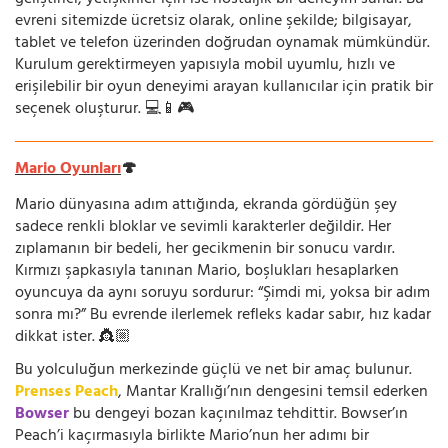
evreni sitemizde ücretsiz olarak, online şekilde; bilgisayar,
tablet ve telefon üzerinden doğrudan oynamak mümkündür.
Kurulum gerektirmeyen yapısıyla mobil uyumlu, hızlı ve
erişilebilir bir oyun deneyimi arayan kullanıcılar için pratik bir
seçenek oluşturur. 💻📱🎮
Mario Oyunları
🍄
Mario dünyasına adım attığında, ekranda gördüğün şey
sadece renkli bloklar ve sevimli karakterler değildir. Her
zıplamanın bir bedeli, her gecikmenin bir sonucu vardır.
Kırmızı şapkasıyla tanınan Mario, boşlukları hesaplarken
oyuncuya da aynı soruyu sordurur: “Şimdi mi, yoksa bir adım
sonra mı?” Bu evrende ilerlemek refleks kadar sabır, hız kadar
dikkat ister. 👸🏼
Bu yolculuğun merkezinde güçlü ve net bir amaç bulunur.
Prenses Peach
, Mantar Krallığı’nın dengesini temsil ederken
Bowser
bu dengeyi bozan kaçınılmaz tehdittir. Bowser’ın
Peach’i kaçırmasıyla birlikte Mario’nun her adımı bir