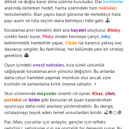
dikkat ve doğru karar alma üzerine kuruludur. Dar
koridorlar
arasında ilerlerken hedef, harita üzerindeki tüm
noktaları
temizlemektir. Alan yapısı basit görünse de ilerledikçe hata
payı azalır ve rota seçimi daha belirleyici hâle gelir. 🕹️
Kovalamacanın temelini dört ana
hayalet
oluşturur.
Blinky
sürekli baskı kurar,
Pinky
önden kesmeye çalışır,
Inky
beklenmedik hareketler yapar,
Clyde
ise kararsız yaklaş-kaç
davranışı sergiler. Bu farklılıklar, her bölümde yeni bir strateji
gerektirir. 👻
Oyun içindeki
enerji noktaları
, kısa süreli üstünlük
sağlayarak kovalamacanın yönünü değiştirir. Bu anlarda
daha cesur hamleler yapmak mümkün olur ancak süre
kısıtlıdır ve zamanlama kritik öneme sahiptir. ⚡
Skor sisteminde
meyveler
önemli rol oynar.
Kiraz
,
çilek
,
portakal
ve
üzüm
gibi bonuslar ek puan kazandırırken
oyuncuyu daha riskli alanlara yönlendirebilir. Bu denge,
ustalaşmayı teşvik eden temel unsurlardan biridir. 🍒🍓🍊🍇
Pac-Man; çocuklar için anlaşılır, gençler için refleks
geliştirici, yetişkinler için ise nostaljik bir deneyim sunar. Bu