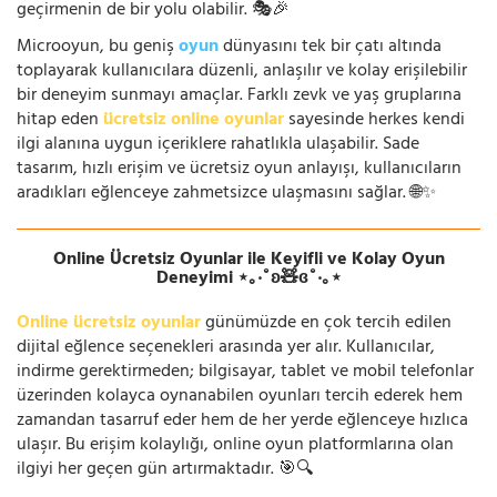
geçirmenin de bir yolu olabilir. 🎭🎉
Microoyun, bu geniş
oyun
dünyasını tek bir çatı altında
toplayarak kullanıcılara düzenli, anlaşılır ve kolay erişilebilir
bir deneyim sunmayı amaçlar. Farklı zevk ve yaş gruplarına
hitap eden
ücretsiz online oyunlar
sayesinde herkes kendi
ilgi alanına uygun içeriklere rahatlıkla ulaşabilir. Sade
tasarım, hızlı erişim ve ücretsiz oyun anlayışı, kullanıcıların
aradıkları eğlenceye zahmetsizce ulaşmasını sağlar. 🌐✨
Online Ücretsiz Oyunlar ile Keyifli ve Kolay Oyun
Deneyimi ⋆｡‧˚ʚ🧸ɞ˚‧｡⋆
Online ücretsiz oyunlar
günümüzde en çok tercih edilen
dijital eğlence seçenekleri arasında yer alır. Kullanıcılar,
indirme gerektirmeden; bilgisayar, tablet ve mobil telefonlar
üzerinden kolayca oynanabilen oyunları tercih ederek hem
zamandan tasarruf eder hem de her yerde eğlenceye hızlıca
ulaşır. Bu erişim kolaylığı, online oyun platformlarına olan
ilgiyi her geçen gün artırmaktadır. 🎯🔍