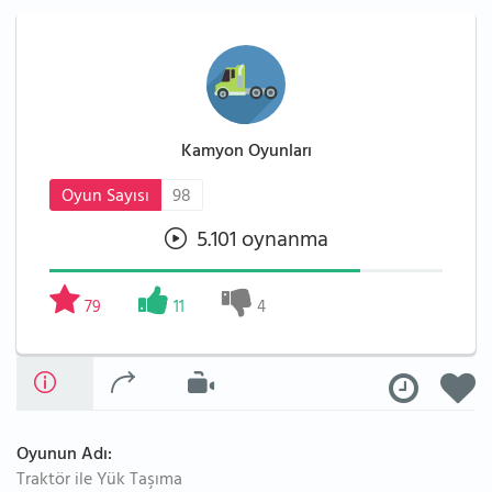
Kamyon Oyunları
Oyun Sayısı
98
5.101 oynanma
79
11
4
Oyunun Adı:
Traktör ile Yük Taşıma