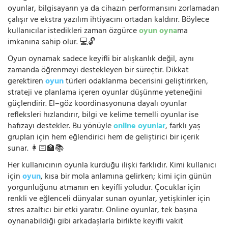
oyunlar, bilgisayarın ya da cihazın performansını zorlamadan
çalışır ve ekstra yazılım ihtiyacını ortadan kaldırır. Böylece
kullanıcılar istedikleri zaman özgürce
oyun oyna
ma
imkanına sahip olur. 💻🔓
Oyun oynamak sadece keyifli bir alışkanlık değil, aynı
zamanda öğrenmeyi destekleyen bir süreçtir. Dikkat
gerektiren
oyun
türleri odaklanma becerisini geliştirirken,
strateji ve planlama içeren oyunlar düşünme yeteneğini
güçlendirir. El–göz koordinasyonuna dayalı oyunlar
refleksleri hızlandırır, bilgi ve kelime temelli oyunlar ise
hafızayı destekler. Bu yönüyle
online oyunlar
, farklı yaş
grupları için hem eğlendirici hem de geliştirici bir içerik
sunar. 👩🏻‍🏫📚
Her kullanıcının oyunla kurduğu ilişki farklıdır. Kimi kullanıcı
için
oyun
, kısa bir mola anlamına gelirken; kimi için günün
yorgunluğunu atmanın en keyifli yoludur. Çocuklar için
renkli ve eğlenceli dünyalar sunan oyunlar, yetişkinler için
stres azaltıcı bir etki yaratır. Online oyunlar, tek başına
oynanabildiği gibi arkadaşlarla birlikte keyifli vakit