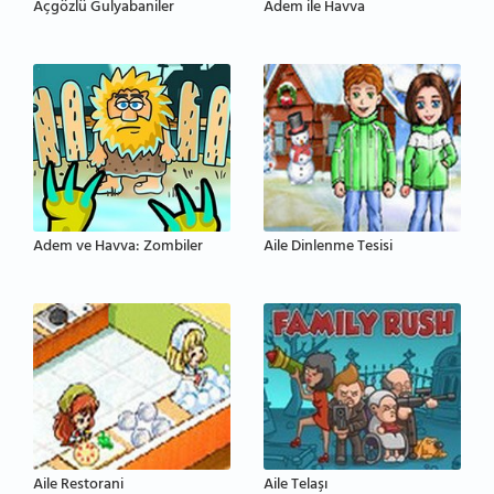
Açgözlü Gulyabaniler
Adem ile Havva
Adem ve Havva: Zombiler
Aile Dinlenme Tesisi
Aile Restorani
Aile Telaşı