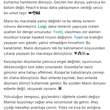
kurtarma hamlesine dönüşür. Geçilen her dünya, yalnızca bir
bölüm değil; Peach’e biraz daha yaklaşmanın verdiği sessiz
bir umut taşır. 👑🐉🏰
Mario bu macerada yalnız değildir ve bu detay evrenin
ruhunu derinleştirir.
Luigi
, daha temkinli yapısıyla riskleri
azaltan bir denge unsurudur.
Yoshi
, ulaşılması zor alanları
mümkün kılarak hareket hissini değiştirir.
Toad
ise krallığın
yaşayan sesi gibidir; yalnız olmadığını hissettirir. Bu
karakterler, Mario dünyasını tek bir kahramanın koşusundan
çıkarıp yaşayan bir maceraya dönüştürür. 💗👸🏼🐢
Karşılaşılan düşmanlar yalnızca engel değildir; oyuncunun
dikkatsizliğini test eden sınavlardır. Goomba’lar basit
görünür ama hatayı affetmez. Koopa’lar kabuklarıyla çevreyi
bir silaha dönüştürür. Bazı anlarda kaçmak, bazı anlarda
düşmanı bilinçli kullanmak gerekir. Bu yüzden Mario dünyası
ezberle değil, okuyarak oynanır. 👾
Yolculuğun temposu, güçlendirici öğelerle sürekli değişir.
Mantar büyümeyi sağlar ama sorumluluk da getirir. Ateş
çiçeği mesafeyi avantaja çevirir. Yıldız ise kısa bir anlığına