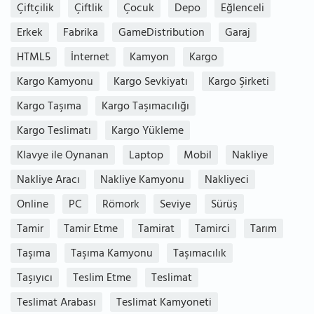
Çiftçilik
Çiftlik
Çocuk
Depo
Eğlenceli
Erkek
Fabrika
GameDistribution
Garaj
HTML5
İnternet
Kamyon
Kargo
Kargo Kamyonu
Kargo Sevkiyatı
Kargo Şirketi
Kargo Taşıma
Kargo Taşımacılığı
Kargo Teslimatı
Kargo Yükleme
Klavye ile Oynanan
Laptop
Mobil
Nakliye
Nakliye Aracı
Nakliye Kamyonu
Nakliyeci
Online
PC
Römork
Seviye
Sürüş
Tamir
Tamir Etme
Tamirat
Tamirci
Tarım
Taşıma
Taşıma Kamyonu
Taşımacılık
Taşıyıcı
Teslim Etme
Teslimat
Teslimat Arabası
Teslimat Kamyoneti