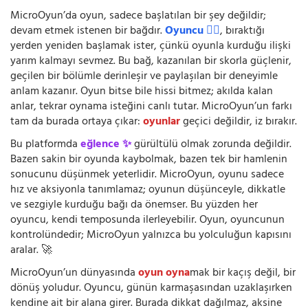
MicroOyun’da oyun, sadece başlatılan bir şey değildir;
devam etmek istenen bir bağdır.
Oyuncu 🧍‍♂️
, bıraktığı
yerden yeniden başlamak ister, çünkü oyunla kurduğu ilişki
yarım kalmayı sevmez. Bu bağ, kazanılan bir skorla güçlenir,
geçilen bir bölümle derinleşir ve paylaşılan bir deneyimle
anlam kazanır. Oyun bitse bile hissi bitmez; akılda kalan
anlar, tekrar oynama isteğini canlı tutar. MicroOyun’un farkı
tam da burada ortaya çıkar:
oyunlar
geçici değildir, iz bırakır.
Bu platformda
eğlence ✨
gürültülü olmak zorunda değildir.
Bazen sakin bir oyunda kaybolmak, bazen tek bir hamlenin
sonucunu düşünmek yeterlidir. MicroOyun, oyunu sadece
hız ve aksiyonla tanımlamaz; oyunun düşünceyle, dikkatle
ve sezgiyle kurduğu bağı da önemser. Bu yüzden her
oyuncu, kendi temposunda ilerleyebilir. Oyun, oyuncunun
kontrolündedir; MicroOyun yalnızca bu yolculuğun kapısını
aralar. 🚀
MicroOyun’un dünyasında
oyun oyna
mak bir kaçış değil, bir
dönüş yoludur. Oyuncu, günün karmaşasından uzaklaşırken
kendine ait bir alana girer. Burada dikkat dağılmaz, aksine