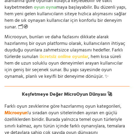
alanlarına göre oyunları kolayca keşfedebilir ve vakit
kaybetmeden
oyun oyna
maya başlayabilir. Bu düzenli yapı,
hem yeni gelen kullanıcıların siteye hızlıca alışmasını sağlar
hem de sık oynayan kullanıcılar için konforlu bir deneyim
sunar. 🗂️🧭
Microoyun, bunları ve daha fazlasını dikkate alarak
hazırlanmış bir oyun platformu olarak, kullanıcıların ihtiyaç
duyduğu oyunlara zahmetsizce ulaşmasını hedefler. Farklı
türlerde sunulan
ücretsiz online oyunlar
, hem kısa süreli
hem de uzun soluklu oyun deneyimleri arayan kullanıcılar
için geniş bir seçenek sunar. Bu yapı sayesinde oyun
oynamak, planlı ve keyifli bir deneyime dönüşür. ✨
Keşfetmeye Değer MicroOyun Dünyası 🚀
Farklı oyun zevklerine göre hazırlanmış oyun kategorileri,
Microoyun
’u sıradan oyun sitelerinden ayıran en güçlü
özelliklerden biridir. Burada yalnızca temel oyun türleriyle
sınırlı kalmaz, aynı türün içinde farklı oynanışlara, temalara
ve detaylara sahip çok sayıda oyun dünyasını