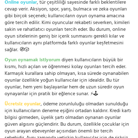
Online oyunlar
, tür çeşitliliği sayesinde farklı beklentilere
cevap verir. Aksiyon, spor, yarış, bulmaca ve zeka oyunları
gibi birçok seçenek; kullanıcıların oyun oynama amacına
göre tercih edilir. Kimi oyuncular rekabeti severken, kimileri
sakin ve rahatlatıcı oyunları tercih eder. Bu durum, online
oyun sitelerinin geniş bir içerik sunmasını gerekli kılar ve
kullanıcıların aynı platformda farklı oyunlar keşfetmesini
sağlar. 🧭🎲
Oyun oynamak istiyorum
diyen kullanıcıların büyük bir
kısmı, hızlı açılan ve öğrenmesi kolay oyunları tercih eder.
Karmaşık kurallara sahip olmayan, kısa sürede oynanabilen
oyunlar özellikle yoğun kullanıcılar için idealdir. Bu tür
oyunlar, hem yeni başlayanlar hem de uzun süredir oyun
oynayanlar için pratik bir eğlence sunar. ⚡🕹️
Ücretsiz oyunlar
, ödeme zorunluluğu olmadan sunulduğu
için kullanıcıların deneme eşiğini ortadan kaldırır. Kredi kartı
bilgisi girmeden, üyelik şartı olmadan oynanan oyunlar
güven algısını güçlendirir. Bu durum, özellikle çocuklar için
oyun arayan ebeveynler açısından önemli bir tercih