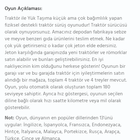
Oyun Açıklaması:
Traktör ile Yük Taşıma küçük ama çok bağımlılık yapan
fiziksel destekli traktör sürüş oyunudur! Traktör sürücüsü
olarak oynuyorsunuz. Amacınız depodan fabrikaya sebze
ve meyve benzeri gıda ürünlerini teslim etmek. Ne kadar
çok yük getirirseniz o kadar çok jeton elde edersiniz.
Jeton karşılığında garajınızda yeni traktörler ve römorklar
satın alabilir ve bunları geliştirebilirsiniz. En iyi
nakliyecinin kim olduğunu herkese gösterin! Oyunun bir
garajı var ve bu garajda traktör için iyileştirmelerin satın
alındığı bir mağaza, toplam 4 traktör ve 4 treyler mevcut.
Oyun, yolu otomatik olarak oluşturan toplam 180
seviyeye sahiptir. Ayrıca hız göstergesi, oyunun seçilen
diline bağlı olarak hızı saatte kilometre veya mil olarak
gösterebilir.
Not:
Oyun, dünyanın en popüler dillerinden 13'ünü
uygular: İngilizce, İspanyolca, Fransızca, Endonezyaca,
Hintçe, İtalyanca, Malayca, Portekizce, Rusça, Arapça,
Türkçe, Çince ve Almanca.