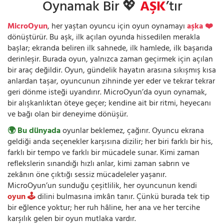
Oynamak Bir 💖
AŞK
’tır
MicroOyun
, her yaştan oyuncu için oyun oynamayı
aşka ❤️
dönüştürür. Bu aşk, ilk açılan oyunda hissedilen merakla
başlar; ekranda beliren ilk sahnede, ilk hamlede, ilk başarıda
derinleşir. Burada oyun, yalnızca zaman geçirmek için açılan
bir araç değildir. Oyun, gündelik hayatın arasına sıkışmış kısa
anlardan taşar, oyuncunun zihninde yer eder ve tekrar tekrar
geri dönme isteği uyandırır. MicroOyun’da oyun oynamak,
bir alışkanlıktan öteye geçer; kendine ait bir ritmi, heyecanı
ve bağı olan bir deneyime dönüşür.
🌍 Bu dünyada
oyunlar beklemez, çağırır. Oyuncu ekrana
geldiği anda seçenekler karşısına dizilir; her biri farklı bir his,
farklı bir tempo ve farklı bir mücadele sunar. Kimi zaman
reflekslerin sınandığı hızlı anlar, kimi zaman sabrın ve
zekânın öne çıktığı sessiz mücadeleler yaşanır.
MicroOyun’un sunduğu çeşitlilik, her oyuncunun kendi
oyun 🕹️
dilini bulmasına imkân tanır. Çünkü burada tek tip
bir eğlence yoktur; her ruh hâline, her ana ve her tercihe
karşılık gelen bir oyun mutlaka vardır.