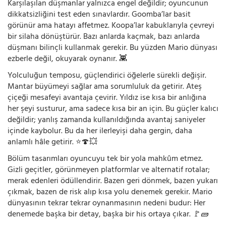
Karşılaşılan düşmanlar yalnızca engel değildir; oyuncunun
dikkatsizliğini test eden sınavlardır. Goomba’lar basit
görünür ama hatayı affetmez. Koopa’lar kabuklarıyla çevreyi
bir silaha dönüştürür. Bazı anlarda kaçmak, bazı anlarda
düşmanı bilinçli kullanmak gerekir. Bu yüzden Mario dünyası
ezberle değil, okuyarak oynanır. 👾
Yolculuğun temposu, güçlendirici öğelerle sürekli değişir.
Mantar büyümeyi sağlar ama sorumluluk da getirir. Ateş
çiçeği mesafeyi avantaja çevirir. Yıldız ise kısa bir anlığına
her şeyi susturur, ama sadece kısa bir an için. Bu güçler kalıcı
değildir; yanlış zamanda kullanıldığında avantaj saniyeler
içinde kaybolur. Bu da her ilerleyişi daha gergin, daha
anlamlı hâle getirir. ⭐🍄💥
Bölüm tasarımları oyuncuyu tek bir yola mahkûm etmez.
Gizli geçitler, görünmeyen platformlar ve alternatif rotalar;
merak edenleri ödüllendirir. Bazen geri dönmek, bazen yukarı
çıkmak, bazen de risk alıp kısa yolu denemek gerekir. Mario
dünyasının tekrar tekrar oynanmasının nedeni budur: Her
denemede başka bir detay, başka bir his ortaya çıkar. 🚩🧱