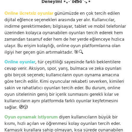
Deneyimi ⋆｡‧˚ʚ🧸ɞ˚‧｡⋆
Online ücretsiz oyunlar
günümüzde en çok tercih edilen
dijital eğlence seçenekleri arasında yer alır. Kullanıcılar,
indirme gerektirmeden; bilgisayar, tablet ve mobil telefonlar
üzerinden kolayca oynanabilen oyunları tercih ederek hem
zamandan tasarruf eder hem de her yerde eğlenceye hızlıca
ulaşır. Bu erişim kolaylığı, online oyun platformlarına olan
ilgiyi her geçen gün artırmaktadır. 🎯🔍
Online oyunlar
, tür çeşitliliği sayesinde farklı beklentilere
cevap verir. Aksiyon, spor, yarış, bulmaca ve zeka oyunları
gibi birçok seçenek; kullanıcıların oyun oynama amacına
göre tercih edilir. Kimi oyuncular rekabeti severken, kimileri
sakin ve rahatlatıcı oyunları tercih eder. Bu durum, online
oyun sitelerinin geniş bir içerik sunmasını gerekli kılar ve
kullanıcıların aynı platformda farklı oyunlar keşfetmesini
sağlar. 🧭🎲
Oyun oynamak istiyorum
diyen kullanıcıların büyük bir
kısmı, hızlı açılan ve öğrenmesi kolay oyunları tercih eder.
Karmaşık kurallara sahip olmayan, kısa sürede oynanabilen