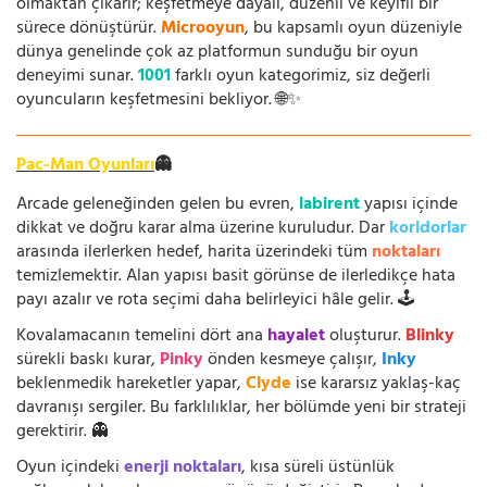
olmaktan çıkarır; keşfetmeye dayalı, düzenli ve keyifli bir
sürece dönüştürür.
Microoyun
, bu kapsamlı oyun düzeniyle
dünya genelinde çok az platformun sunduğu bir oyun
deneyimi sunar.
1001
farklı oyun kategorimiz, siz değerli
oyuncuların keşfetmesini bekliyor. 🌐✨
Pac-Man Oyunları
👻
Arcade geleneğinden gelen bu evren,
labirent
yapısı içinde
dikkat ve doğru karar alma üzerine kuruludur. Dar
koridorlar
arasında ilerlerken hedef, harita üzerindeki tüm
noktaları
temizlemektir. Alan yapısı basit görünse de ilerledikçe hata
payı azalır ve rota seçimi daha belirleyici hâle gelir. 🕹️
Kovalamacanın temelini dört ana
hayalet
oluşturur.
Blinky
sürekli baskı kurar,
Pinky
önden kesmeye çalışır,
Inky
beklenmedik hareketler yapar,
Clyde
ise kararsız yaklaş-kaç
davranışı sergiler. Bu farklılıklar, her bölümde yeni bir strateji
gerektirir. 👻
Oyun içindeki
enerji noktaları
, kısa süreli üstünlük