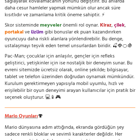
sağlayarak kovalamacanın yönünü değiştirir. Bu anlarda
daha cesur hamleler yapmak mümkün olur ancak süre
kısıtlıdır ve zamanlama kritik öneme sahiptir. ⚡
Skor sisteminde
meyveler
önemli rol oynar.
Kiraz
,
çilek
,
portakal
ve
üzüm
gibi bonuslar ek puan kazandırırken
oyuncuyu daha riskli alanlara yönlendirebilir. Bu denge,
ustalaşmayı teşvik eden temel unsurlardan biridir. 🍒🍓🍊🍇
Pac-Man; çocuklar için anlaşılır, gençler için refleks
geliştirici, yetişkinler için ise nostaljik bir deneyim sunar. Bu
evreni sitemizde ücretsiz olarak, online şekilde; bilgisayar,
tablet ve telefon üzerinden doğrudan oynamak mümkündür.
Kurulum gerektirmeyen yapısıyla mobil uyumlu, hızlı ve
erişilebilir bir oyun deneyimi arayan kullanıcılar için pratik bir
seçenek oluşturur. 💻📱🎮
Mario Oyunları
🍄
Mario dünyasına adım attığında, ekranda gördüğün şey
sadece renkli bloklar ve sevimli karakterler değildir. Her