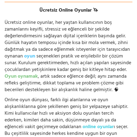
Ücretsiz Online Oyunlar 🦄
Ücretsiz online oyunlar, her yaştan kullanıcının boş
zamanlarını keyifli, stressiz ve eğlenceli bir şekilde
değerlendirmesini sağlayan dijital içeriklerin başında gelir.
Günlük hayatın temposu içinde kısa bir mola vermek, zihni
dağıtmak ya da sadece eğlenmek isteyenler için tarayıcıdan
oynanan
oyun
seçenekleri pratik ve erişilebilir bir çözüm
sunar. Kurulum gerektirmeden, hızlı açılan yapıları sayesinde
çocuklardan yetişkinlere kadar geniş bir kitleye hitap eder.
Oyun oynamak
, artık sadece eğlence değil; aynı zamanda
refleks geliştirme, dikkat toplama ve problem çözme gibi
becerileri destekleyen bir alışkanlık haline gelmiştir. 🧠
Online oyun dünyası, farklı ilgi alanlarına ve oyun
alışkanlıklarına göre şekillenen geniş bir yelpazeye sahiptir.
Kimi kullanıcılar hızlı ve aksiyon dolu oyunları tercih
ederken, kimileri daha sakin, düşünmeye dayalı ya da
eğlenceli vakit geçirmeye odaklanan
online oyunlar
ı seçer.
Bu çeşitlilik sayesinde herkes kendine uygun bir oyun