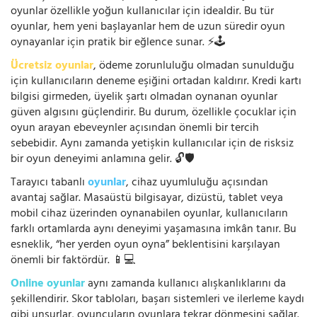
oyunlar özellikle yoğun kullanıcılar için idealdir. Bu tür
oyunlar, hem yeni başlayanlar hem de uzun süredir oyun
oynayanlar için pratik bir eğlence sunar. ⚡🕹️
Ücretsiz oyunlar
, ödeme zorunluluğu olmadan sunulduğu
için kullanıcıların deneme eşiğini ortadan kaldırır. Kredi kartı
bilgisi girmeden, üyelik şartı olmadan oynanan oyunlar
güven algısını güçlendirir. Bu durum, özellikle çocuklar için
oyun arayan ebeveynler açısından önemli bir tercih
sebebidir. Aynı zamanda yetişkin kullanıcılar için de risksiz
bir oyun deneyimi anlamına gelir. 🔓🛡️
Tarayıcı tabanlı
oyunlar
, cihaz uyumluluğu açısından
avantaj sağlar. Masaüstü bilgisayar, dizüstü, tablet veya
mobil cihaz üzerinden oynanabilen oyunlar, kullanıcıların
farklı ortamlarda aynı deneyimi yaşamasına imkân tanır. Bu
esneklik, “her yerden oyun oyna” beklentisini karşılayan
önemli bir faktördür. 📱💻
Online oyunlar
aynı zamanda kullanıcı alışkanlıklarını da
şekillendirir. Skor tabloları, başarı sistemleri ve ilerleme kaydı
gibi unsurlar, oyuncuların oyunlara tekrar dönmesini sağlar.