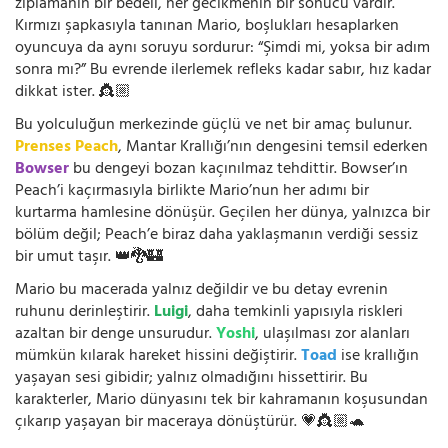
zıplamanın bir bedeli, her gecikmenin bir sonucu vardır.
Kırmızı şapkasıyla tanınan Mario, boşlukları hesaplarken
oyuncuya da aynı soruyu sordurur: “Şimdi mi, yoksa bir adım
sonra mı?” Bu evrende ilerlemek refleks kadar sabır, hız kadar
dikkat ister. 👸🏼
Bu yolculuğun merkezinde güçlü ve net bir amaç bulunur.
Prenses Peach
, Mantar Krallığı’nın dengesini temsil ederken
Bowser
bu dengeyi bozan kaçınılmaz tehdittir. Bowser’ın
Peach’i kaçırmasıyla birlikte Mario’nun her adımı bir
kurtarma hamlesine dönüşür. Geçilen her dünya, yalnızca bir
bölüm değil; Peach’e biraz daha yaklaşmanın verdiği sessiz
bir umut taşır. 👑🐉🏰
Mario bu macerada yalnız değildir ve bu detay evrenin
ruhunu derinleştirir.
Luigi
, daha temkinli yapısıyla riskleri
azaltan bir denge unsurudur.
Yoshi
, ulaşılması zor alanları
mümkün kılarak hareket hissini değiştirir.
Toad
ise krallığın
yaşayan sesi gibidir; yalnız olmadığını hissettirir. Bu
karakterler, Mario dünyasını tek bir kahramanın koşusundan
çıkarıp yaşayan bir maceraya dönüştürür. 💗👸🏼🐢