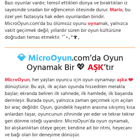
Bazı oyunlar vardır; temsil ettikleri dünya ve bıraktıkları iz
sayesinde sıradan bir eğlencenin ötesinde durur.
Mario
, bu
özel yeri fazlasıyla hak eden oyunlardan biridir.
MicroOyun.com’da bu ölümsüz oyunu
oyna
mak, yalnızca
vakit geçirmek değil; yıllardır süren bir oyun kültürüne
doğrudan temas etmektir. ⁺˚⋆｡°🍄₊
💎 MicroOyun
.com’da Oyun
Oynamak Bir 💖
AŞK
’tır
MicroOyun
, her yaştan oyuncu için oyun oynamayı
aşka ❤️
dönüştürür. Bu aşk, ilk açılan oyunda hissedilen merakla
başlar; ekranda beliren ilk sahnede, ilk hamlede, ilk başarıda
derinleşir. Burada oyun, yalnızca zaman geçirmek için açılan
bir araç değildir. Oyun, gündelik hayatın arasına sıkışmış kısa
anlardan taşar, oyuncunun zihninde yer eder ve tekrar tekrar
geri dönme isteği uyandırır. MicroOyun’da oyun oynamak,
bir alışkanlıktan öteye geçer; kendine ait bir ritmi, heyecanı
ve bağı olan bir deneyime dönüşür.