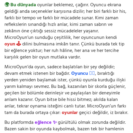
🌍 Bu dünyada
oyunlar beklemez, çağırır. Oyuncu ekrana
geldiği anda seçenekler karşısına dizilir; her biri farklı bir his,
farklı bir tempo ve farklı bir mücadele sunar. Kimi zaman
reflekslerin sınandığı hızlı anlar, kimi zaman sabrın ve
zekânın öne çıktığı sessiz mücadeleler yaşanır.
MicroOyun’un sunduğu çeşitlilik, her oyuncunun kendi
oyun 🕹️
dilini bulmasına imkân tanır. Çünkü burada tek tip
bir eğlence yoktur; her ruh hâline, her ana ve her tercihe
karşılık gelen bir oyun mutlaka vardır.
MicroOyun’da oyun, sadece başlatılan bir şey değildir;
devam etmek istenen bir bağdır.
Oyuncu 🧍‍♂️
, bıraktığı
yerden yeniden başlamak ister, çünkü oyunla kurduğu ilişki
yarım kalmayı sevmez. Bu bağ, kazanılan bir skorla güçlenir,
geçilen bir bölümle derinleşir ve paylaşılan bir deneyimle
anlam kazanır. Oyun bitse bile hissi bitmez; akılda kalan
anlar, tekrar oynama isteğini canlı tutar. MicroOyun’un farkı
tam da burada ortaya çıkar:
oyunlar
geçici değildir, iz bırakır.
Bu platformda
eğlence ✨
gürültülü olmak zorunda değildir.
Bazen sakin bir oyunda kaybolmak, bazen tek bir hamlenin