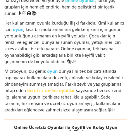
hafızayı destekler. Bu yönüyle
online oyunlar
, farklı yaş
grupları için hem eğlendirici hem de geliştirici bir içerik
sunar. 👩🏻‍🏫📚
Her kullanıcının oyunla kurduğu ilişki farklıdır. Kimi kullanıcı
için
oyun
, kısa bir mola anlamına gelirken; kimi için günün
yorgunluğunu atmanın en keyifli yoludur. Çocuklar için
renkli ve eğlenceli dünyalar sunan oyunlar, yetişkinler için
stres azaltıcı bir etki yaratır. Online oyunlar, tek başına
oynanabildiği gibi arkadaşlarla birlikte keyifli vakit
geçirmenin de bir yolu olabilir. 🎭🎉
Microoyun, bu geniş
oyun
dünyasını tek bir çatı altında
toplayarak kullanıcılara düzenli, anlaşılır ve kolay erişilebilir
bir deneyim sunmayı amaçlar. Farklı zevk ve yaş gruplarına
hitap eden
ücretsiz online oyunlar
sayesinde herkes kendi
ilgi alanına uygun içeriklere rahatlıkla ulaşabilir. Sade
tasarım, hızlı erişim ve ücretsiz oyun anlayışı, kullanıcıların
aradıkları eğlenceye zahmetsizce ulaşmasını sağlar. 🌐✨
Online Ücretsiz Oyunlar ile Keyifli ve Kolay Oyun