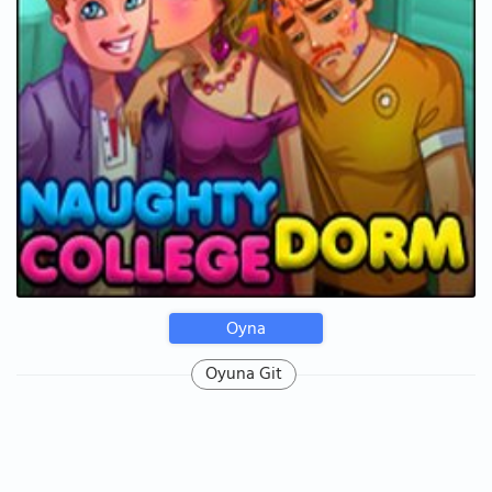
Oyna
Oyuna Git