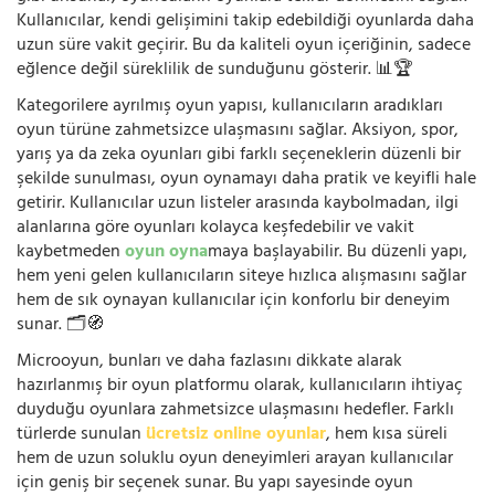
Kullanıcılar, kendi gelişimini takip edebildiği oyunlarda daha
uzun süre vakit geçirir. Bu da kaliteli oyun içeriğinin, sadece
eğlence değil süreklilik de sunduğunu gösterir. 📊🏆
Kategorilere ayrılmış oyun yapısı, kullanıcıların aradıkları
oyun türüne zahmetsizce ulaşmasını sağlar. Aksiyon, spor,
yarış ya da zeka oyunları gibi farklı seçeneklerin düzenli bir
şekilde sunulması, oyun oynamayı daha pratik ve keyifli hale
getirir. Kullanıcılar uzun listeler arasında kaybolmadan, ilgi
alanlarına göre oyunları kolayca keşfedebilir ve vakit
kaybetmeden
oyun oyna
maya başlayabilir. Bu düzenli yapı,
hem yeni gelen kullanıcıların siteye hızlıca alışmasını sağlar
hem de sık oynayan kullanıcılar için konforlu bir deneyim
sunar. 🗂️🧭
Microoyun, bunları ve daha fazlasını dikkate alarak
hazırlanmış bir oyun platformu olarak, kullanıcıların ihtiyaç
duyduğu oyunlara zahmetsizce ulaşmasını hedefler. Farklı
türlerde sunulan
ücretsiz online oyunlar
, hem kısa süreli
hem de uzun soluklu oyun deneyimleri arayan kullanıcılar
için geniş bir seçenek sunar. Bu yapı sayesinde oyun