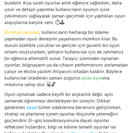
bulabilir. Kısa süreli oyunlar anlık eğlence sağlarken, daha
uzun ve detaylı yapımlar kullanıcıların oyunun içine
çekilmesini sağlayarak zaman geçirmek için yaptıkları oyun
arayışlarına karşılık verir. ⏱️🕹️
Ücretsiz oyunlar
, kullanıcıların herhangi bir ödeme
yapmadan oyun deneyimi yaşamasını mümkün kılar. Bu
durum özellikle çocuklar ve gençler için güvenli bir oyun
ortamı oluştururken, yetişkin kullanıcılar için de zahmetsiz
bir eğlence alternatifi sunar. Tarayıcı üzerinden oynanan
oyunlar, bilgisayarın ya da cihazın performansını zorlamadan
çalışır ve ekstra yazılım ihtiyacını ortadan kaldırır. Böylece
kullanıcılar istedikleri zaman özgürce
oyun oyna
ma
imkanına sahip olur. 💻🔓
Oyun oynamak sadece keyifli bir alışkanlık değil, aynı
zamanda öğrenmeyi destekleyen bir süreçtir. Dikkat
gerektiren
oyun
türleri odaklanma becerisini geliştirirken,
strateji ve planlama içeren oyunlar düşünme yeteneğini
güçlendirir. El–göz koordinasyonuna dayalı oyunlar
refleksleri hızlandırır, bilgi ve kelime temelli oyunlar ise