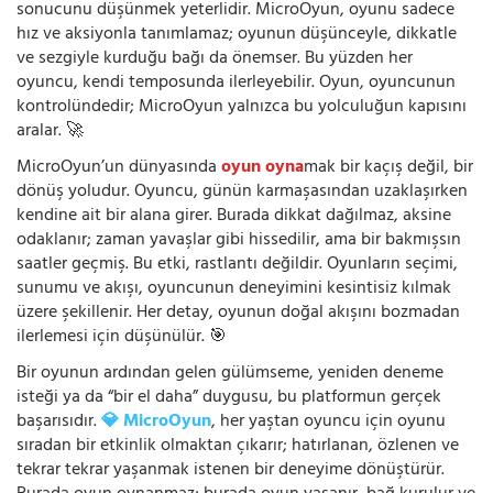
sonucunu düşünmek yeterlidir. MicroOyun, oyunu sadece
hız ve aksiyonla tanımlamaz; oyunun düşünceyle, dikkatle
ve sezgiyle kurduğu bağı da önemser. Bu yüzden her
oyuncu, kendi temposunda ilerleyebilir. Oyun, oyuncunun
kontrolündedir; MicroOyun yalnızca bu yolculuğun kapısını
aralar. 🚀
MicroOyun’un dünyasında
oyun oyna
mak bir kaçış değil, bir
dönüş yoludur. Oyuncu, günün karmaşasından uzaklaşırken
kendine ait bir alana girer. Burada dikkat dağılmaz, aksine
odaklanır; zaman yavaşlar gibi hissedilir, ama bir bakmışsın
saatler geçmiş. Bu etki, rastlantı değildir. Oyunların seçimi,
sunumu ve akışı, oyuncunun deneyimini kesintisiz kılmak
üzere şekillenir. Her detay, oyunun doğal akışını bozmadan
ilerlemesi için düşünülür. 🎯
Bir oyunun ardından gelen gülümseme, yeniden deneme
isteği ya da “bir el daha” duygusu, bu platformun gerçek
başarısıdır.
💎 MicroOyun
, her yaştan oyuncu için oyunu
sıradan bir etkinlik olmaktan çıkarır; hatırlanan, özlenen ve
tekrar tekrar yaşanmak istenen bir deneyime dönüştürür.