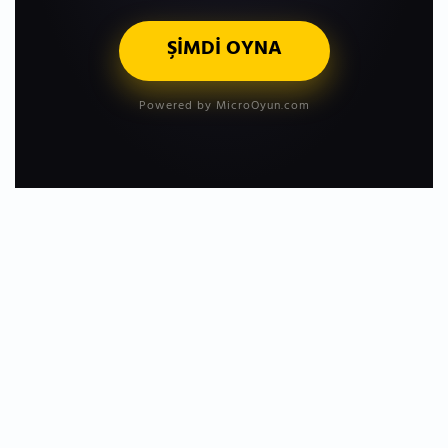
ŞİMDİ OYNA
Powered by MicroOyun.com