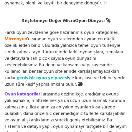
oynamak, planlı ve keyifli bir deneyime dönüşür. ✨
Keşfetmeye Değer MicroOyun Dünyası 🚀
Farklı oyun zevklerine göre hazırlanmış oyun kategorileri,
Microoyun
’u sıradan oyun sitelerinden ayıran en güçlü
özelliklerden biridir. Burada yalnızca temel oyun türleriyle
sınırlı kalmaz, aynı türün içinde farklı oynanışlara, temalara
ve detaylara sahip çok sayıda oyun dünyasını
keşfedebilirsiniz. Bu derin ve kapsamlı yapı sayesinde
kullanıcılar, benzer oyun sitelerinde karşılaşamayacakları
kadar
geniş bir oyun yelpazesi
yle karşılaşır ve tek bir yerde
uzun süre keşif yapma imkânı bulur. 🗃️
Oyun kategorileri
arasında gezindikçe, aradığınız oyuna
yaklaşmak için filtrelemek ya da uzun uzun aramak zorunda
kalmazsınız. İlgi alanınıza en yakın oyunları kısa sürede
bulabilir, daha önce hiç denemediğiniz türlerle karşılaşabilir
ve oyun alışkanlıklarınızı sürekli genişletebilirsiniz. Bu
sistemli ve detaylı yapı, oyun oynamayı rastgele bir deneyim