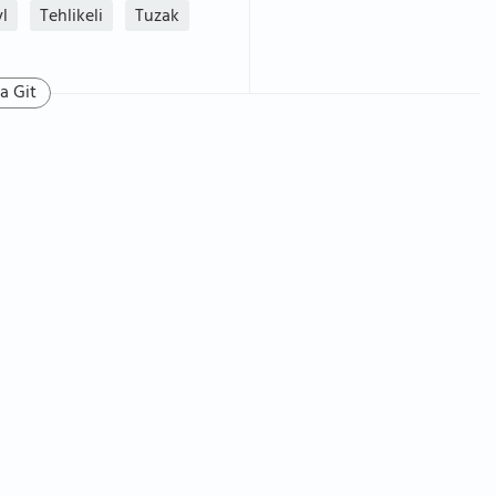
l
Tehlikeli
Tuzak
a Git