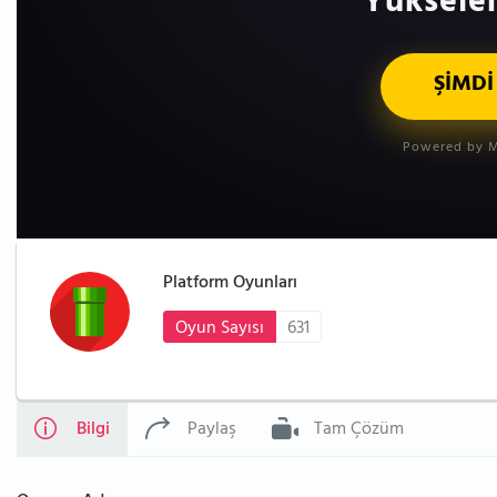
Yükselen
ŞİMDİ
Powered by M
Platform Oyunları
Oyun Sayısı
631
Bilgi
Paylaş
Tam Çözüm