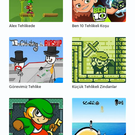
Alex Tehlikede
Ben 10 Tehlikeli Koşu
Görevimiz Tehlike
Küçük Tehlikeli Zindanlar