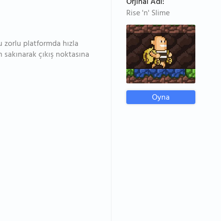
Orjinal Adı:
Rise 'n' Slime
u zorlu platformda hızla
 sakınarak çıkış noktasına
Oyna