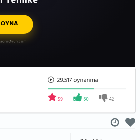
 Tehlike
 OYNA
icroOyun.com
29.517 oynanma
59
60
42