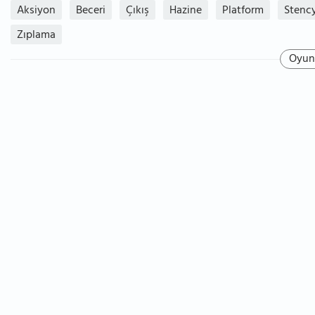
Aksiyon
Beceri
Çıkış
Hazine
Platform
Stency
Zıplama
Oyun