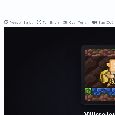
Yeniden Başlat
Tam Ekran
Oyun Tuşları
Tam Çözü