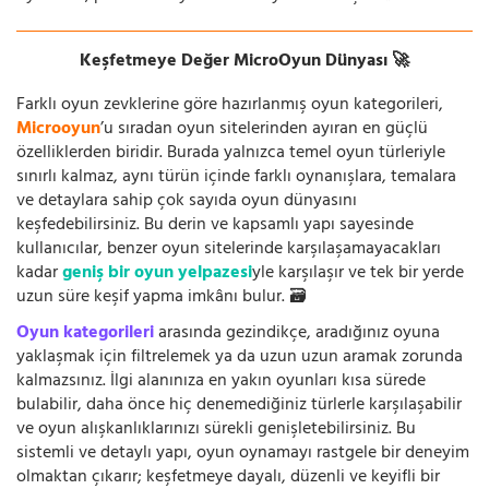
Keşfetmeye Değer MicroOyun Dünyası 🚀
Farklı oyun zevklerine göre hazırlanmış oyun kategorileri,
Microoyun
’u sıradan oyun sitelerinden ayıran en güçlü
özelliklerden biridir. Burada yalnızca temel oyun türleriyle
sınırlı kalmaz, aynı türün içinde farklı oynanışlara, temalara
ve detaylara sahip çok sayıda oyun dünyasını
keşfedebilirsiniz. Bu derin ve kapsamlı yapı sayesinde
kullanıcılar, benzer oyun sitelerinde karşılaşamayacakları
kadar
geniş bir oyun yelpazesi
yle karşılaşır ve tek bir yerde
uzun süre keşif yapma imkânı bulur. 🗃️
Oyun kategorileri
arasında gezindikçe, aradığınız oyuna
yaklaşmak için filtrelemek ya da uzun uzun aramak zorunda
kalmazsınız. İlgi alanınıza en yakın oyunları kısa sürede
bulabilir, daha önce hiç denemediğiniz türlerle karşılaşabilir
ve oyun alışkanlıklarınızı sürekli genişletebilirsiniz. Bu
sistemli ve detaylı yapı, oyun oynamayı rastgele bir deneyim
olmaktan çıkarır; keşfetmeye dayalı, düzenli ve keyifli bir