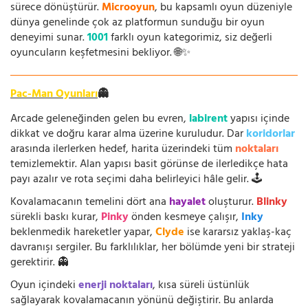
sürece dönüştürür.
Microoyun
, bu kapsamlı oyun düzeniyle
dünya genelinde çok az platformun sunduğu bir oyun
deneyimi sunar.
1001
farklı oyun kategorimiz, siz değerli
oyuncuların keşfetmesini bekliyor. 🌐✨
Pac-Man Oyunları
👻
Arcade geleneğinden gelen bu evren,
labirent
yapısı içinde
dikkat ve doğru karar alma üzerine kuruludur. Dar
koridorlar
arasında ilerlerken hedef, harita üzerindeki tüm
noktaları
temizlemektir. Alan yapısı basit görünse de ilerledikçe hata
payı azalır ve rota seçimi daha belirleyici hâle gelir. 🕹️
Kovalamacanın temelini dört ana
hayalet
oluşturur.
Blinky
sürekli baskı kurar,
Pinky
önden kesmeye çalışır,
Inky
beklenmedik hareketler yapar,
Clyde
ise kararsız yaklaş-kaç
davranışı sergiler. Bu farklılıklar, her bölümde yeni bir strateji
gerektirir. 👻
Oyun içindeki
enerji noktaları
, kısa süreli üstünlük
sağlayarak kovalamacanın yönünü değiştirir. Bu anlarda