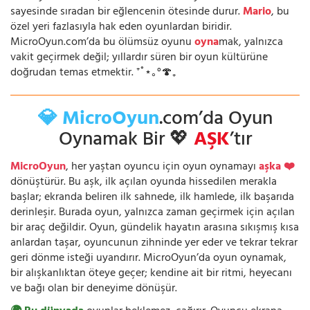
sayesinde sıradan bir eğlencenin ötesinde durur.
Mario
, bu
özel yeri fazlasıyla hak eden oyunlardan biridir.
MicroOyun.com’da bu ölümsüz oyunu
oyna
mak, yalnızca
vakit geçirmek değil; yıllardır süren bir oyun kültürüne
doğrudan temas etmektir. ⁺˚⋆｡°🍄₊
💎 MicroOyun
.com’da Oyun
Oynamak Bir 💖
AŞK
’tır
MicroOyun
, her yaştan oyuncu için oyun oynamayı
aşka ❤️
dönüştürür. Bu aşk, ilk açılan oyunda hissedilen merakla
başlar; ekranda beliren ilk sahnede, ilk hamlede, ilk başarıda
derinleşir. Burada oyun, yalnızca zaman geçirmek için açılan
bir araç değildir. Oyun, gündelik hayatın arasına sıkışmış kısa
anlardan taşar, oyuncunun zihninde yer eder ve tekrar tekrar
geri dönme isteği uyandırır. MicroOyun’da oyun oynamak,
bir alışkanlıktan öteye geçer; kendine ait bir ritmi, heyecanı
ve bağı olan bir deneyime dönüşür.