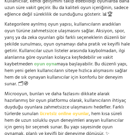
Kullanıcılar, kendi gelişimini takip edebildiği oyunlarda daha
uzun süre vakit geçirir. Bu da kaliteli oyun içeriğinin, sadece
eğlence değil süreklilik de sunduğunu gösterir. 📊🏆
Kategorilere ayrılmış oyun yapısı, kullanıcıların aradıkları
oyun türüne zahmetsizce ulaşmasını sağlar. Aksiyon, spor,
yarış ya da zeka oyunları gibi farklı seçeneklerin düzenli bir
şekilde sunulması, oyun oynamayı daha pratik ve keyifli hale
getirir. Kullanıcılar uzun listeler arasında kaybolmadan, ilgi
alanlarına göre oyunları kolayca keşfedebilir ve vakit
kaybetmeden
oyun oyna
maya başlayabilir. Bu düzenli yapı,
hem yeni gelen kullanıcıların siteye hızlıca alışmasını sağlar
hem de sık oynayan kullanıcılar için konforlu bir deneyim
sunar. 🗂️🧭
Microoyun, bunları ve daha fazlasını dikkate alarak
hazırlanmış bir oyun platformu olarak, kullanıcıların ihtiyaç
duyduğu oyunlara zahmetsizce ulaşmasını hedefler. Farklı
türlerde sunulan
ücretsiz online oyunlar
, hem kısa süreli
hem de uzun soluklu oyun deneyimleri arayan kullanıcılar
için geniş bir seçenek sunar. Bu yapı sayesinde oyun
oynamak, planlı ve keyifli bir deneyime dönüşür. ✨