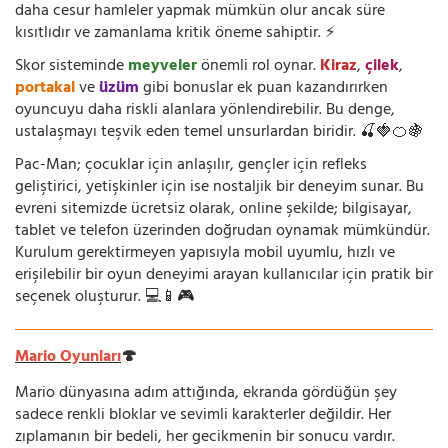
daha cesur hamleler yapmak mümkün olur ancak süre
kısıtlıdır ve zamanlama kritik öneme sahiptir. ⚡
Skor sisteminde
meyveler
önemli rol oynar.
Kiraz
,
çilek
,
portakal
ve
üzüm
gibi bonuslar ek puan kazandırırken
oyuncuyu daha riskli alanlara yönlendirebilir. Bu denge,
ustalaşmayı teşvik eden temel unsurlardan biridir. 🍒🍓🍊🍇
Pac-Man; çocuklar için anlaşılır, gençler için refleks
geliştirici, yetişkinler için ise nostaljik bir deneyim sunar. Bu
evreni sitemizde ücretsiz olarak, online şekilde; bilgisayar,
tablet ve telefon üzerinden doğrudan oynamak mümkündür.
Kurulum gerektirmeyen yapısıyla mobil uyumlu, hızlı ve
erişilebilir bir oyun deneyimi arayan kullanıcılar için pratik bir
seçenek oluşturur. 💻📱🎮
Mario Oyunları
🍄
Mario dünyasına adım attığında, ekranda gördüğün şey
sadece renkli bloklar ve sevimli karakterler değildir. Her
zıplamanın bir bedeli, her gecikmenin bir sonucu vardır.