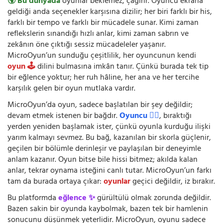
🌍 Bu dünyada
oyunlar beklemez, çağırır. Oyuncu ekrana
geldiği anda seçenekler karşısına dizilir; her biri farklı bir his,
farklı bir tempo ve farklı bir mücadele sunar. Kimi zaman
reflekslerin sınandığı hızlı anlar, kimi zaman sabrın ve
zekânın öne çıktığı sessiz mücadeleler yaşanır.
MicroOyun’un sunduğu çeşitlilik, her oyuncunun kendi
oyun 🕹️
dilini bulmasına imkân tanır. Çünkü burada tek tip
bir eğlence yoktur; her ruh hâline, her ana ve her tercihe
karşılık gelen bir oyun mutlaka vardır.
MicroOyun’da oyun, sadece başlatılan bir şey değildir;
devam etmek istenen bir bağdır.
Oyuncu 🧍‍♂️
, bıraktığı
yerden yeniden başlamak ister, çünkü oyunla kurduğu ilişki
yarım kalmayı sevmez. Bu bağ, kazanılan bir skorla güçlenir,
geçilen bir bölümle derinleşir ve paylaşılan bir deneyimle
anlam kazanır. Oyun bitse bile hissi bitmez; akılda kalan
anlar, tekrar oynama isteğini canlı tutar. MicroOyun’un farkı
tam da burada ortaya çıkar:
oyunlar
geçici değildir, iz bırakır.
Bu platformda
eğlence ✨
gürültülü olmak zorunda değildir.
Bazen sakin bir oyunda kaybolmak, bazen tek bir hamlenin
sonucunu düşünmek yeterlidir. MicroOyun, oyunu sadece