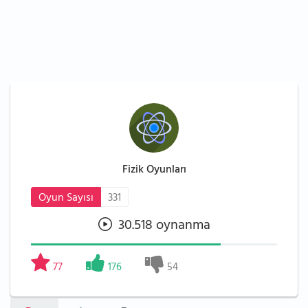
Fizik Oyunları
Oyun Sayısı
331
30.518 oynanma
77
176
54