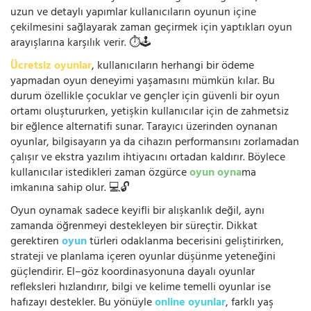
uzun ve detaylı yapımlar kullanıcıların oyunun içine
çekilmesini sağlayarak zaman geçirmek için yaptıkları oyun
arayışlarına karşılık verir. ⏱️🕹️
Ücretsiz oyunlar
, kullanıcıların herhangi bir ödeme
yapmadan oyun deneyimi yaşamasını mümkün kılar. Bu
durum özellikle çocuklar ve gençler için güvenli bir oyun
ortamı oluştururken, yetişkin kullanıcılar için de zahmetsiz
bir eğlence alternatifi sunar. Tarayıcı üzerinden oynanan
oyunlar, bilgisayarın ya da cihazın performansını zorlamadan
çalışır ve ekstra yazılım ihtiyacını ortadan kaldırır. Böylece
kullanıcılar istedikleri zaman özgürce
oyun oyna
ma
imkanına sahip olur. 💻🔓
Oyun oynamak sadece keyifli bir alışkanlık değil, aynı
zamanda öğrenmeyi destekleyen bir süreçtir. Dikkat
gerektiren
oyun
türleri odaklanma becerisini geliştirirken,
strateji ve planlama içeren oyunlar düşünme yeteneğini
güçlendirir. El–göz koordinasyonuna dayalı oyunlar
refleksleri hızlandırır, bilgi ve kelime temelli oyunlar ise
hafızayı destekler. Bu yönüyle
online oyunlar
, farklı yaş