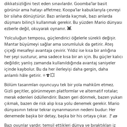
dikkatsizliğini test eden sınavlardır. Goomba’lar basit
görünür ama hatayı affetmez. Koopa’lar kabuklarıyla çevreyi
bir silaha dönüştürür. Bazı anlarda kaçmak, bazı anlarda
düşmanı bilinçli kullanmak gerekir. Bu yüzden Mario dünyası
ezberle değil, okuyarak oynanır. 👾
Yolculuğun temposu, güçlendirici öğelerle sürekli değişir.
Mantar büyümeyi sağlar ama sorumluluk da getirir. Ateş
çiçeği mesafeyi avantaja çevirir. Yıldız ise kısa bir anlığına
her şeyi susturur, ama sadece kısa bir an için. Bu güçler kalıcı
değildir; yanlış zamanda kullanıldığında avantaj saniyeler
içinde kaybolur. Bu da her ilerleyişi daha gergin, daha
anlamlı hâle getirir. ⭐🍄💥
Bölüm tasarımları oyuncuyu tek bir yola mahkûm etmez.
Gizli geçitler, görünmeyen platformlar ve alternatif rotalar;
merak edenleri ödüllendirir. Bazen geri dönmek, bazen yukarı
çıkmak, bazen de risk alıp kısa yolu denemek gerekir. Mario
dünyasının tekrar tekrar oynanmasının nedeni budur: Her
denemede başka bir detay, başka bir his ortaya çıkar. 🚩🧱
Bazı oyunlar vardır; temsil ettikleri dünya ve bıraktıkları iz