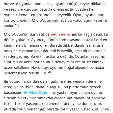
hız ve aksiyonla tanımlamaz; oyunun düşünceyle, dikkatle
ve sezgiyle kurduğu bağı da önemser. Bu yüzden her
oyuncu, kendi temposunda ilerleyebilir. Oyun, oyuncunun
kontrolündedir; MicroOyun yalnızca bu yolculuğun kapısını
aralar. 🚀
MicroOyun’un dünyasında
oyun oyna
mak bir kaçış değil, bir
dönüş yoludur. Oyuncu, günün karmaşasından uzaklaşırken
kendine ait bir alana girer. Burada dikkat dağılmaz, aksine
odaklanır; zaman yavaşlar gibi hissedilir, ama bir bakmışsın
saatler geçmiş. Bu etki, rastlantı değildir. Oyunların seçimi,
sunumu ve akışı, oyuncunun deneyimini kesintisiz kılmak
üzere şekillenir. Her detay, oyunun doğal akışını bozmadan
ilerlemesi için düşünülür. 🎯
Bir oyunun ardından gelen gülümseme, yeniden deneme
isteği ya da “bir el daha” duygusu, bu platformun gerçek
başarısıdır.
💎 MicroOyun
, her yaştan oyuncu için oyunu
sıradan bir etkinlik olmaktan çıkarır; hatırlanan, özlenen ve
tekrar tekrar yaşanmak istenen bir deneyime dönüştürür.
Burada oyun oynanmaz; burada oyun yaşanır, bağ kurulur ve