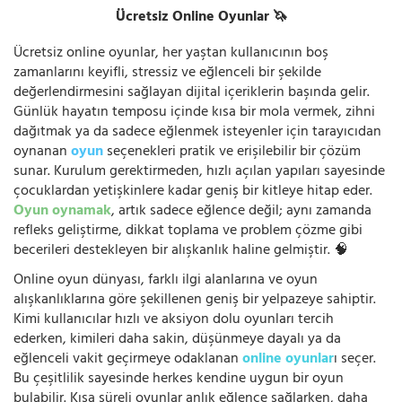
Ücretsiz Online Oyunlar 🦄
Ücretsiz online oyunlar, her yaştan kullanıcının boş
zamanlarını keyifli, stressiz ve eğlenceli bir şekilde
değerlendirmesini sağlayan dijital içeriklerin başında gelir.
Günlük hayatın temposu içinde kısa bir mola vermek, zihni
dağıtmak ya da sadece eğlenmek isteyenler için tarayıcıdan
oynanan
oyun
seçenekleri pratik ve erişilebilir bir çözüm
sunar. Kurulum gerektirmeden, hızlı açılan yapıları sayesinde
çocuklardan yetişkinlere kadar geniş bir kitleye hitap eder.
Oyun oynamak
, artık sadece eğlence değil; aynı zamanda
refleks geliştirme, dikkat toplama ve problem çözme gibi
becerileri destekleyen bir alışkanlık haline gelmiştir. 🧠
Online oyun dünyası, farklı ilgi alanlarına ve oyun
alışkanlıklarına göre şekillenen geniş bir yelpazeye sahiptir.
Kimi kullanıcılar hızlı ve aksiyon dolu oyunları tercih
ederken, kimileri daha sakin, düşünmeye dayalı ya da
eğlenceli vakit geçirmeye odaklanan
online oyunlar
ı seçer.
Bu çeşitlilik sayesinde herkes kendine uygun bir oyun
bulabilir. Kısa süreli oyunlar anlık eğlence sağlarken, daha