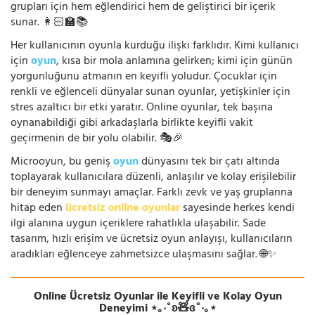
grupları için hem eğlendirici hem de geliştirici bir içerik
sunar. 👩🏻‍🏫📚
Her kullanıcının oyunla kurduğu ilişki farklıdır. Kimi kullanıcı
için
oyun
, kısa bir mola anlamına gelirken; kimi için günün
yorgunluğunu atmanın en keyifli yoludur. Çocuklar için
renkli ve eğlenceli dünyalar sunan oyunlar, yetişkinler için
stres azaltıcı bir etki yaratır. Online oyunlar, tek başına
oynanabildiği gibi arkadaşlarla birlikte keyifli vakit
geçirmenin de bir yolu olabilir. 🎭🎉
Microoyun, bu geniş
oyun
dünyasını tek bir çatı altında
toplayarak kullanıcılara düzenli, anlaşılır ve kolay erişilebilir
bir deneyim sunmayı amaçlar. Farklı zevk ve yaş gruplarına
hitap eden
ücretsiz online oyunlar
sayesinde herkes kendi
ilgi alanına uygun içeriklere rahatlıkla ulaşabilir. Sade
tasarım, hızlı erişim ve ücretsiz oyun anlayışı, kullanıcıların
aradıkları eğlenceye zahmetsizce ulaşmasını sağlar. 🌐✨
Online Ücretsiz Oyunlar ile Keyifli ve Kolay Oyun
Deneyimi ⋆｡‧˚ʚ🧸ɞ˚‧｡⋆