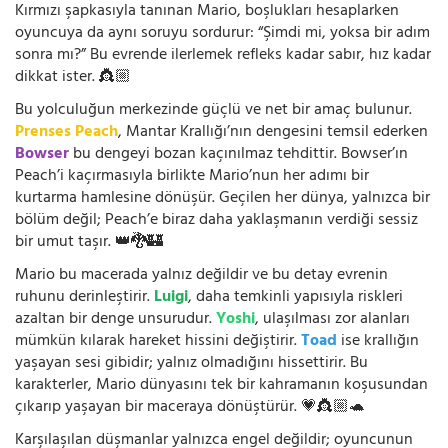
Kırmızı şapkasıyla tanınan Mario, boşlukları hesaplarken
oyuncuya da aynı soruyu sordurur: “Şimdi mi, yoksa bir adım
sonra mı?” Bu evrende ilerlemek refleks kadar sabır, hız kadar
dikkat ister. 👸🏼
Bu yolculuğun merkezinde güçlü ve net bir amaç bulunur.
Prenses Peach
, Mantar Krallığı’nın dengesini temsil ederken
Bowser
bu dengeyi bozan kaçınılmaz tehdittir. Bowser’ın
Peach’i kaçırmasıyla birlikte Mario’nun her adımı bir
kurtarma hamlesine dönüşür. Geçilen her dünya, yalnızca bir
bölüm değil; Peach’e biraz daha yaklaşmanın verdiği sessiz
bir umut taşır. 👑🐉🏰
Mario bu macerada yalnız değildir ve bu detay evrenin
ruhunu derinleştirir.
Luigi
, daha temkinli yapısıyla riskleri
azaltan bir denge unsurudur.
Yoshi
, ulaşılması zor alanları
mümkün kılarak hareket hissini değiştirir.
Toad
ise krallığın
yaşayan sesi gibidir; yalnız olmadığını hissettirir. Bu
karakterler, Mario dünyasını tek bir kahramanın koşusundan
çıkarıp yaşayan bir maceraya dönüştürür. 💗👸🏼🐢
Karşılaşılan düşmanlar yalnızca engel değildir; oyuncunun