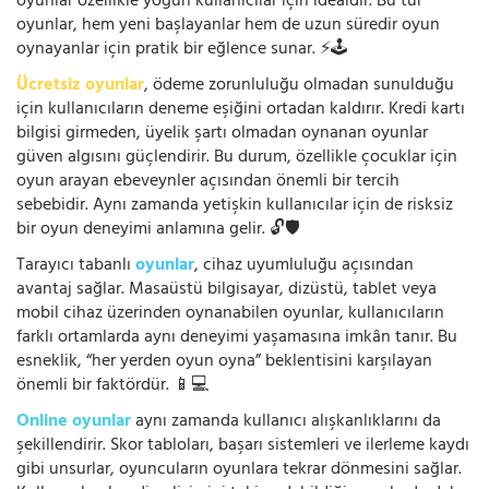
oyunlar özellikle yoğun kullanıcılar için idealdir. Bu tür
oyunlar, hem yeni başlayanlar hem de uzun süredir oyun
oynayanlar için pratik bir eğlence sunar. ⚡🕹️
Ücretsiz oyunlar
, ödeme zorunluluğu olmadan sunulduğu
için kullanıcıların deneme eşiğini ortadan kaldırır. Kredi kartı
bilgisi girmeden, üyelik şartı olmadan oynanan oyunlar
güven algısını güçlendirir. Bu durum, özellikle çocuklar için
oyun arayan ebeveynler açısından önemli bir tercih
sebebidir. Aynı zamanda yetişkin kullanıcılar için de risksiz
bir oyun deneyimi anlamına gelir. 🔓🛡️
Tarayıcı tabanlı
oyunlar
, cihaz uyumluluğu açısından
avantaj sağlar. Masaüstü bilgisayar, dizüstü, tablet veya
mobil cihaz üzerinden oynanabilen oyunlar, kullanıcıların
farklı ortamlarda aynı deneyimi yaşamasına imkân tanır. Bu
esneklik, “her yerden oyun oyna” beklentisini karşılayan
önemli bir faktördür. 📱💻
Online oyunlar
aynı zamanda kullanıcı alışkanlıklarını da
şekillendirir. Skor tabloları, başarı sistemleri ve ilerleme kaydı
gibi unsurlar, oyuncuların oyunlara tekrar dönmesini sağlar.