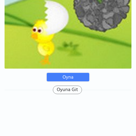
Oyna
Oyuna Git