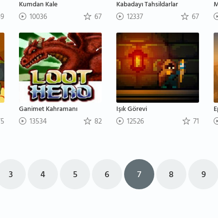
Kumdan Kale
Kabadayı Tahsildarlar
M
9
10036
67
12337
67
Ganimet Kahramanı
Işık Görevi
5
13534
82
12526
71
3
4
5
6
7
8
9