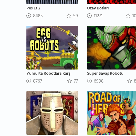
Pes Et 2
Uzay Botları
8485
59
11271
1
Yumurta Robotlara Karşı
Süper Savaş Robotu
8767
77
6998
8