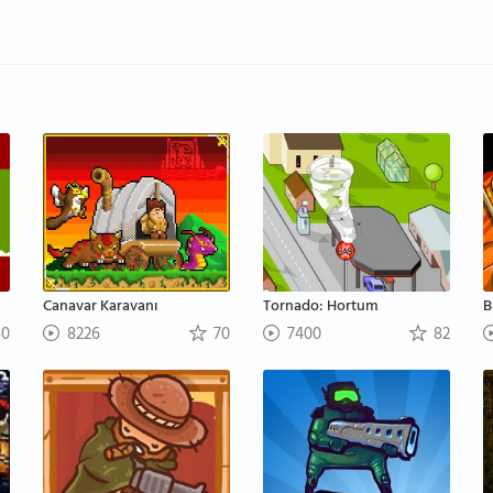
Canavar Karavanı
Tornado: Hortum
B
0
8226
70
7400
82