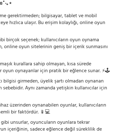
ɞ˚‧｡⋆
irme gerektirmeden; bilgisayar, tablet ve mobil
 hızlıca ulaşır. Bu erişim kolaylığı, online oyun
ı gibi birçok seçenek; kullanıcıların oyun oynama
m, online oyun sitelerinin geniş bir içerik sunmasını
armaşık kurallara sahip olmayan, kısa sürede
r oyun oynayanlar için pratik bir eğlence sunar. ⚡🕹️
tı bilgisi girmeden, üyelik şartı olmadan oynanan
 sebebidir. Aynı zamanda yetişkin kullanıcılar için
ihaz üzerinden oynanabilen oyunlar, kullanıcıların
emli bir faktördür. 📱💻
dı gibi unsurlar, oyuncuların oyunlara tekrar
yun içeriğinin, sadece eğlence değil süreklilik de