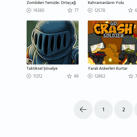
Zombileri Temizle: Ortaçağ
Kahramanların Yolu
14380
77
12578
6
Taktiksel Şövalye
Yaralı Askerleri Kurtar
11212
48
12862
7
1
2