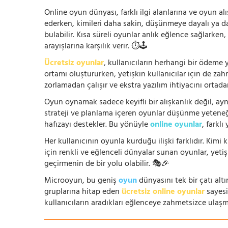
Online oyun dünyası, farklı ilgi alanlarına ve oyun alı
ederken, kimileri daha sakin, düşünmeye dayalı ya 
bulabilir. Kısa süreli oyunlar anlık eğlence sağlarke
arayışlarına karşılık verir. ⏱️🕹️
Ücretsiz oyunlar
, kullanıcıların herhangi bir ödem
ortamı oluştururken, yetişkin kullanıcılar için de za
zorlamadan çalışır ve ekstra yazılım ihtiyacını ortada
Oyun oynamak sadece keyifli bir alışkanlık değil, ay
strateji ve planlama içeren oyunlar düşünme yeteneğin
hafızayı destekler. Bu yönüyle
online oyunlar
, farklı
Her kullanıcının oyunla kurduğu ilişki farklıdır. Kimi k
için renkli ve eğlenceli dünyalar sunan oyunlar, yetişki
geçirmenin de bir yolu olabilir. 🎭🎉
Microoyun, bu geniş
oyun
dünyasını tek bir çatı altı
gruplarına hitap eden
ücretsiz online oyunlar
sayesin
kullanıcıların aradıkları eğlenceye zahmetsizce ulaşm