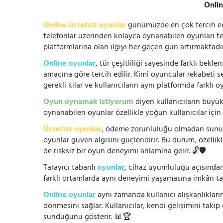
Onlin
Online ücretsiz oyunlar
günümüzde en çok tercih edile
telefonlar üzerinden kolayca oynanabilen oyunları te
platformlarına olan ilgiyi her geçen gün artırmaktadı
Online oyunlar
, tür çeşitliliği sayesinde farklı bek
amacına göre tercih edilir. Kimi oyuncular rekabeti se
gerekli kılar ve kullanıcıların aynı platformda farklı 
Oyun oynamak istiyorum
diyen kullanıcıların büyük
oynanabilen oyunlar özellikle yoğun kullanıcılar için
Ücretsiz oyunlar
, ödeme zorunluluğu olmadan sunuldu
oyunlar güven algısını güçlendirir. Bu durum, özellik
de risksiz bir oyun deneyimi anlamına gelir. 🔓🛡️
Tarayıcı tabanlı
oyunlar
, cihaz uyumluluğu açısından
farklı ortamlarda aynı deneyimi yaşamasına imkân tan
Online oyunlar
aynı zamanda kullanıcı alışkanlıklarını
dönmesini sağlar. Kullanıcılar, kendi gelişimini takip
sunduğunu gösterir. 📊🏆