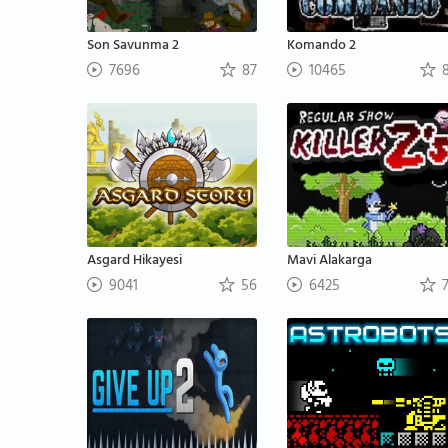
Son Savunma 2
Komando 2
7696
87
10465
8
Asgard Hikayesi
Mavi Alakarga
9041
56
6425
7