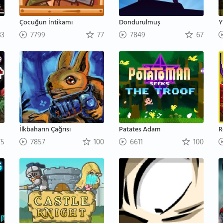
Çocuğun İntikamı
Dondurulmuş
Y
3
7799
77
7849
67
İlkbaharın Çağrısı
Patates Adam
R
5
7857
100
6611
100