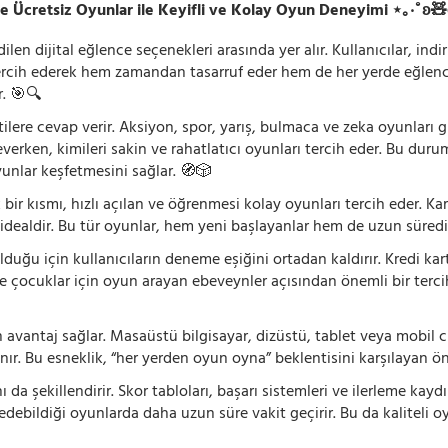
e Ücretsiz Oyunlar ile Keyifli ve Kolay Oyun Deneyimi ⋆｡‧˚ʚ
n dijital eğlence seçenekleri arasında yer alır. Kullanıcılar, ind
rcih ederek hem zamandan tasarruf eder hem de her yerde eğlenceye
r. 🎯🔍
lentilere cevap verir. Aksiyon, spor, yarış, bulmaca ve zeka oyunlar
verken, kimileri sakin ve rahatlatıcı oyunları tercih eder. Bu duru
oyunlar keşfetmesini sağlar. 🧭🎲
 bir kısmı, hızlı açılan ve öğrenmesi kolay oyunları tercih eder. K
 idealdir. Bu tür oyunlar, hem yeni başlayanlar hem de uzun süredi
ğu için kullanıcıların deneme eşiğini ortadan kaldırır. Kredi kar
le çocuklar için oyun arayan ebeveynler açısından önemli bir tercih
 avantaj sağlar. Masaüstü bilgisayar, dizüstü, tablet veya mobil c
ır. Bu esneklik, “her yerden oyun oyna” beklentisini karşılayan ön
 da şekillendirir. Skor tabloları, başarı sistemleri ve ilerleme kay
 edebildiği oyunlarda daha uzun süre vakit geçirir. Bu da kaliteli o