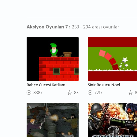
Aksiyon Oyunları 7 :
253 - 294 arası oyunlar
Bahçe Cücesi Katliamı
Sinir Bozucu Noel
8387
83
7217
8