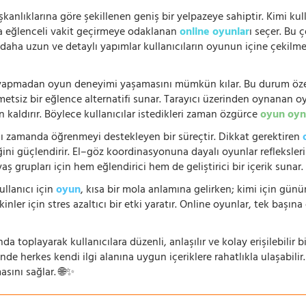
şkanlıklarına göre şekillenen geniş bir yelpazeye sahiptir. Kimi kull
da eğlenceli vakit geçirmeye odaklanan
online oyunlar
ı seçer. Bu 
n, daha uzun ve detaylı yapımlar kullanıcıların oyunun içine çekil
e yapmadan oyun deneyimi yaşamasını mümkün kılar. Bu durum özell
hmetsiz bir eğlence alternatifi sunar. Tarayıcı üzerinden oynanan o
n kaldırır. Böylece kullanıcılar istedikleri zaman özgürce
oyun oyn
nı zamanda öğrenmeyi destekleyen bir süreçtir. Dikkat gerektiren
i güçlendirir. El–göz koordinasyonuna dayalı oyunlar refleksleri hı
 yaş grupları için hem eğlendirici hem de geliştirici bir içerik sunar
ullanıcı için
oyun
, kısa bir mola anlamına gelirken; kimi için gü
nler için stres azaltıcı bir etki yaratır. Online oyunlar, tek başına 
nda toplayarak kullanıcılara düzenli, anlaşılır ve kolay erişilebili
de herkes kendi ilgi alanına uygun içeriklere rahatlıkla ulaşabilir.
asını sağlar. 🌐✨