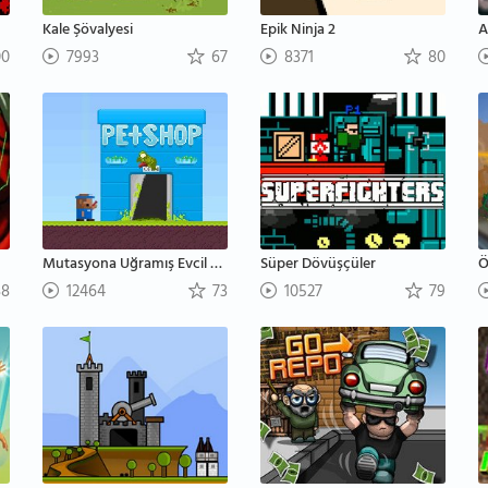
Kale Şövalyesi
Epik Ninja 2
A
00
7993
67
8371
80
Mutasyona Uğramış Evcil Hayvanlar
Süper Dövüşçüler
Ö
8
12464
73
10527
79