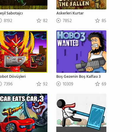
eşil Sabotajcı
Askerleri Kurtar
8192
82
7852
85
obot Dövüşleri
Boş Gezenin Boş Kalfası 3
7396
92
10309
69