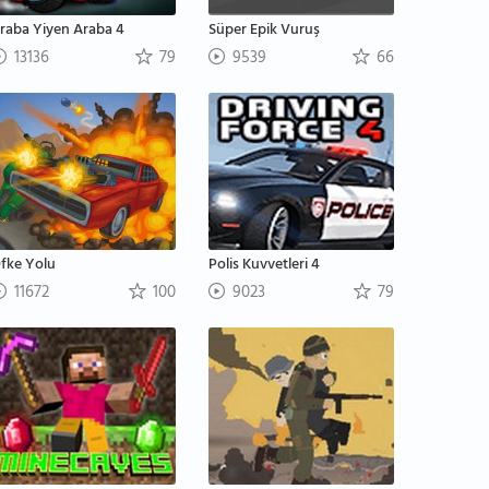
raba Yiyen Araba 4
Süper Epik Vuruş
13136
79
9539
66
fke Yolu
Polis Kuvvetleri 4
11672
100
9023
79