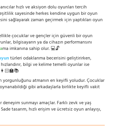
anıcılar hızlı ve aksiyon dolu oyunları tercih
çeşitlilik sayesinde herkes kendine uygun bir oyun
mesini sağlayarak zaman geçirmek için yaptıkları oyun
ikle çocuklar ve gençler için güvenli bir oyun
yunlar, bilgisayarın ya da cihazın performansını
a
ma imkanına sahip olur. 💻🔓
oyun
türleri odaklanma becerisini geliştirirken,
zlandırır, bilgi ve kelime temelli oyunlar ise
. 👩🏻‍🏫📚
nün yorgunluğunu atmanın en keyifli yoludur. Çocuklar
oynanabildiği gibi arkadaşlarla birlikte keyifli vakit
r bir deneyim sunmayı amaçlar. Farklı zevk ve yaş
 Sade tasarım, hızlı erişim ve ücretsiz oyun anlayışı,