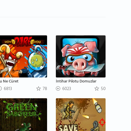
u Ne Cüret
İntihar Pilotu Domuzlar
6813
78
6023
50