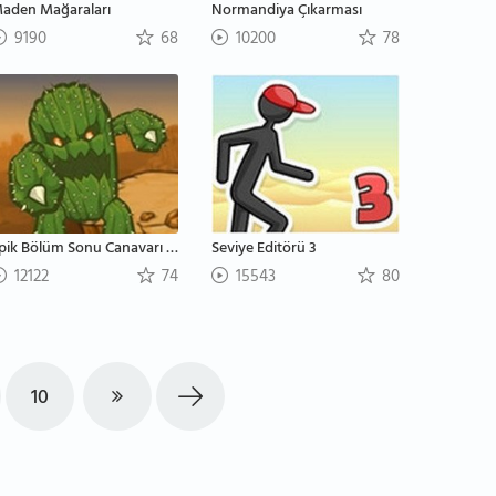
aden Mağaraları
Normandiya Çıkarması
9190
68
10200
78
Epik Bölüm Sonu Canavarı Savaşçısı
Seviye Editörü 3
12122
74
15543
80
10