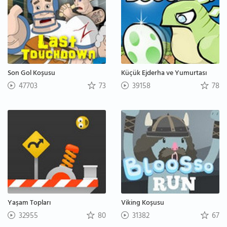
Son Gol Koşusu
Küçük Ejderha ve Yumurtası
47703
73
39158
78
Yaşam Topları
Viking Koşusu
32955
80
31382
67