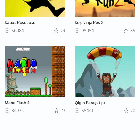
Kabus Koşucusu
Koş Ninja Koş 2
56084
79
95054
85
Mario Flash 4
Çılgın Paraşütçü
84976
73
55441
70