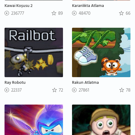
Kawai Koşusu 2
Karanlıkta Atlama
236777
89
48470
66
Ray Robotu
Rakun Atlatma
22337
72
27861
78