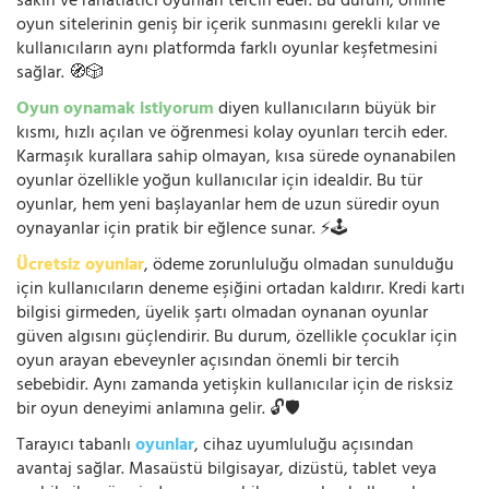
sakin ve rahatlatıcı oyunları tercih eder. Bu durum, online
oyun sitelerinin geniş bir içerik sunmasını gerekli kılar ve
kullanıcıların aynı platformda farklı oyunlar keşfetmesini
sağlar. 🧭🎲
Oyun oynamak istiyorum
diyen kullanıcıların büyük bir
kısmı, hızlı açılan ve öğrenmesi kolay oyunları tercih eder.
Karmaşık kurallara sahip olmayan, kısa sürede oynanabilen
oyunlar özellikle yoğun kullanıcılar için idealdir. Bu tür
oyunlar, hem yeni başlayanlar hem de uzun süredir oyun
oynayanlar için pratik bir eğlence sunar. ⚡🕹️
Ücretsiz oyunlar
, ödeme zorunluluğu olmadan sunulduğu
için kullanıcıların deneme eşiğini ortadan kaldırır. Kredi kartı
bilgisi girmeden, üyelik şartı olmadan oynanan oyunlar
güven algısını güçlendirir. Bu durum, özellikle çocuklar için
oyun arayan ebeveynler açısından önemli bir tercih
sebebidir. Aynı zamanda yetişkin kullanıcılar için de risksiz
bir oyun deneyimi anlamına gelir. 🔓🛡️
Tarayıcı tabanlı
oyunlar
, cihaz uyumluluğu açısından
avantaj sağlar. Masaüstü bilgisayar, dizüstü, tablet veya