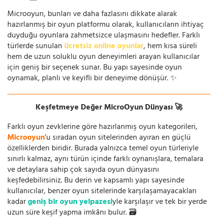
Microoyun, bunları ve daha fazlasını dikkate alarak
hazırlanmış bir oyun platformu olarak, kullanıcıların ihtiyaç
duyduğu oyunlara zahmetsizce ulaşmasını hedefler. Farklı
türlerde sunulan
ücretsiz online oyunlar
, hem kısa süreli
hem de uzun soluklu oyun deneyimleri arayan kullanıcılar
için geniş bir seçenek sunar. Bu yapı sayesinde oyun
oynamak, planlı ve keyifli bir deneyime dönüşür. ✨
Keşfetmeye Değer MicroOyun Dünyası 🚀
Farklı oyun zevklerine göre hazırlanmış oyun kategorileri,
Microoyun
’u sıradan oyun sitelerinden ayıran en güçlü
özelliklerden biridir. Burada yalnızca temel oyun türleriyle
sınırlı kalmaz, aynı türün içinde farklı oynanışlara, temalara
ve detaylara sahip çok sayıda oyun dünyasını
keşfedebilirsiniz. Bu derin ve kapsamlı yapı sayesinde
kullanıcılar, benzer oyun sitelerinde karşılaşamayacakları
kadar
geniş bir oyun yelpazesi
yle karşılaşır ve tek bir yerde
uzun süre keşif yapma imkânı bulur. 🗃️