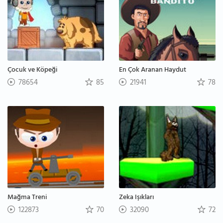
Çocuk ve Köpeği
En Çok Aranan Haydut
78654
85
21941
78
Mağma Treni
Zeka Işıkları
122873
70
32090
72