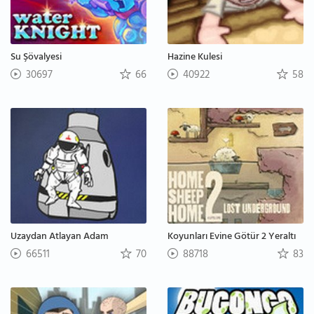
Su Şövalyesi
Hazine Kulesi
30697
66
40922
58
Uzaydan Atlayan Adam
Koyunları Evine Götür 2 Yeraltı
66511
70
88718
83