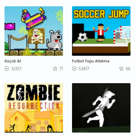
Küçük At
Futbol Topu Atlatma
32351
71
53617
66