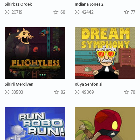
Sihirbaz Ördek
Indiana Jones 2
20719
68
42442
77
Sihirli Merdiven
Rüya Senfonisi
33503
82
49069
78