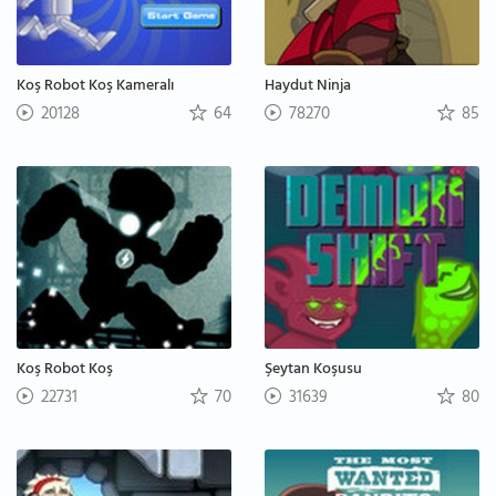
Koş Robot Koş Kameralı
Haydut Ninja
20128
64
78270
85
Koş Robot Koş
Şeytan Koşusu
22731
70
31639
80