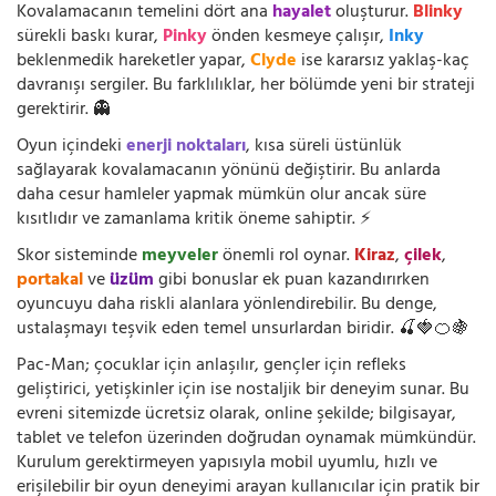
Kovalamacanın temelini dört ana
hayalet
oluşturur.
Blinky
sürekli baskı kurar,
Pinky
önden kesmeye çalışır,
Inky
beklenmedik hareketler yapar,
Clyde
ise kararsız yaklaş-kaç
davranışı sergiler. Bu farklılıklar, her bölümde yeni bir strateji
gerektirir. 👻
Oyun içindeki
enerji noktaları
, kısa süreli üstünlük
sağlayarak kovalamacanın yönünü değiştirir. Bu anlarda
daha cesur hamleler yapmak mümkün olur ancak süre
kısıtlıdır ve zamanlama kritik öneme sahiptir. ⚡
Skor sisteminde
meyveler
önemli rol oynar.
Kiraz
,
çilek
,
portakal
ve
üzüm
gibi bonuslar ek puan kazandırırken
oyuncuyu daha riskli alanlara yönlendirebilir. Bu denge,
ustalaşmayı teşvik eden temel unsurlardan biridir. 🍒🍓🍊🍇
Pac-Man; çocuklar için anlaşılır, gençler için refleks
geliştirici, yetişkinler için ise nostaljik bir deneyim sunar. Bu
evreni sitemizde ücretsiz olarak, online şekilde; bilgisayar,
tablet ve telefon üzerinden doğrudan oynamak mümkündür.
Kurulum gerektirmeyen yapısıyla mobil uyumlu, hızlı ve
erişilebilir bir oyun deneyimi arayan kullanıcılar için pratik bir