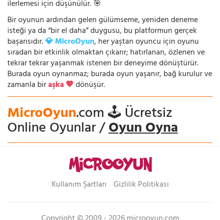
ilerlemesi için düşünülür. 🎯
Bir oyunun ardından gelen gülümseme, yeniden deneme
isteği ya da “bir el daha” duygusu, bu platformun gerçek
başarısıdır.
💎 MicroOyun
, her yaştan oyuncu için oyunu
sıradan bir etkinlik olmaktan çıkarır; hatırlanan, özlenen ve
tekrar tekrar yaşanmak istenen bir deneyime dönüştürür.
Burada oyun oynanmaz; burada oyun yaşanır, bağ kurulur ve
zamanla bir
aşka 💖
dönüşür.
MicroOyun
.com 🕹️ Ücretsiz
Online Oyunlar /
Oyun Oyna
Kullanım Şartları
Gizlilik Politikası
Copyright © 2009 - 2026 microoyun.com