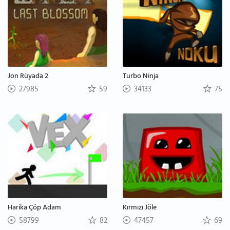
Jon Rüyada 2
Turbo Ninja
27985
59
34133
75
Harika Çöp Adam
Kırmızı Jöle
58799
82
47457
69