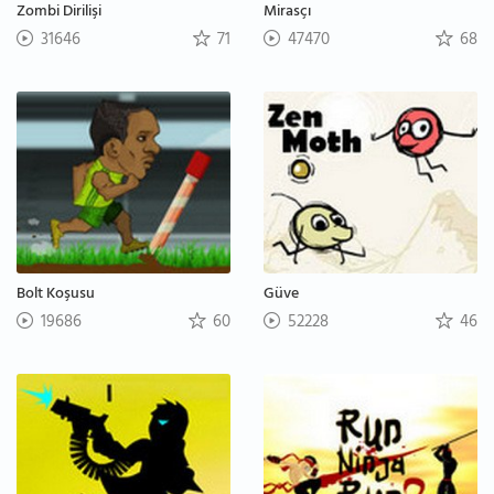
Zombi Dirilişi
Mirasçı
31646
71
47470
68
Bolt Koşusu
Güve
19686
60
52228
46