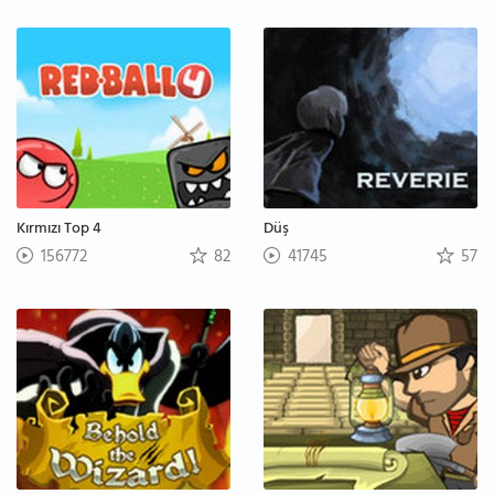
Kırmızı Top 4
Düş
156772
82
41745
57