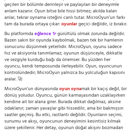
geçilen bir bölümle derinleşir ve paylaşılan bir deneyimle
anlam kazanır. Oyun bitse bile hissi bitmez; akılda kalan
anlar, tekrar oynama isteğini canlı tutar. MicroOyun’un farkı
tam da burada ortaya çıkar:
oyunlar
geçici değildir, iz bırakır.
Bu platformda
eğlence ✨
gürültülü olmak zorunda değildir.
Bazen sakin bir oyunda kaybolmak, bazen tek bir hamlenin
sonucunu düşünmek yeterlidir. MicroOyun, oyunu sadece
hız ve aksiyonla tanımlamaz; oyunun düşünceyle, dikkatle
ve sezgiyle kurduğu bağı da önemser. Bu yüzden her
oyuncu, kendi temposunda ilerleyebilir. Oyun, oyuncunun
kontrolündedir; MicroOyun yalnızca bu yolculuğun kapısını
aralar. 🚀
MicroOyun’un dünyasında
oyun oyna
mak bir kaçış değil, bir
dönüş yoludur. Oyuncu, günün karmaşasından uzaklaşırken
kendine ait bir alana girer. Burada dikkat dağılmaz, aksine
odaklanır; zaman yavaşlar gibi hissedilir, ama bir bakmışsın
saatler geçmiş. Bu etki, rastlantı değildir. Oyunların seçimi,
sunumu ve akışı, oyuncunun deneyimini kesintisiz kılmak
üzere şekillenir. Her detay, oyunun doğal akışını bozmadan