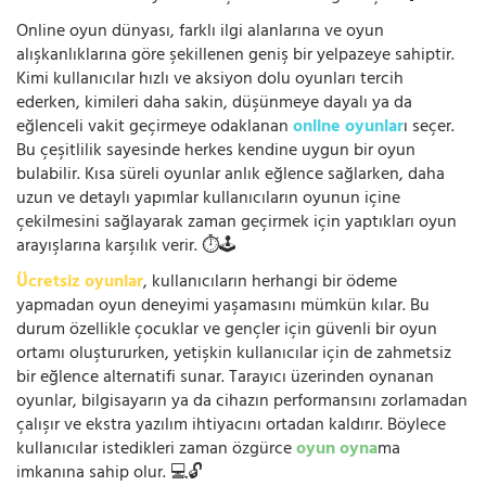
Online oyun dünyası, farklı ilgi alanlarına ve oyun
alışkanlıklarına göre şekillenen geniş bir yelpazeye sahiptir.
Kimi kullanıcılar hızlı ve aksiyon dolu oyunları tercih
ederken, kimileri daha sakin, düşünmeye dayalı ya da
eğlenceli vakit geçirmeye odaklanan
online oyunlar
ı seçer.
Bu çeşitlilik sayesinde herkes kendine uygun bir oyun
bulabilir. Kısa süreli oyunlar anlık eğlence sağlarken, daha
uzun ve detaylı yapımlar kullanıcıların oyunun içine
çekilmesini sağlayarak zaman geçirmek için yaptıkları oyun
arayışlarına karşılık verir. ⏱️🕹️
Ücretsiz oyunlar
, kullanıcıların herhangi bir ödeme
yapmadan oyun deneyimi yaşamasını mümkün kılar. Bu
durum özellikle çocuklar ve gençler için güvenli bir oyun
ortamı oluştururken, yetişkin kullanıcılar için de zahmetsiz
bir eğlence alternatifi sunar. Tarayıcı üzerinden oynanan
oyunlar, bilgisayarın ya da cihazın performansını zorlamadan
çalışır ve ekstra yazılım ihtiyacını ortadan kaldırır. Böylece
kullanıcılar istedikleri zaman özgürce
oyun oyna
ma
imkanına sahip olur. 💻🔓