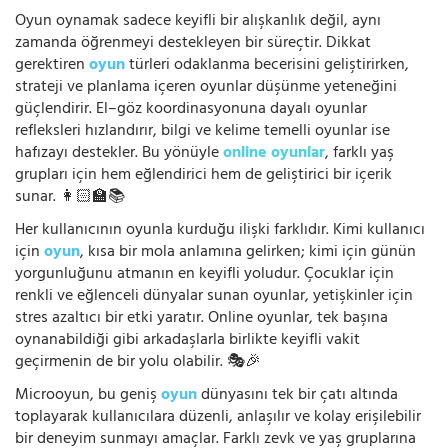
Oyun oynamak sadece keyifli bir alışkanlık değil, aynı
zamanda öğrenmeyi destekleyen bir süreçtir. Dikkat
gerektiren
oyun
türleri odaklanma becerisini geliştirirken,
strateji ve planlama içeren oyunlar düşünme yeteneğini
güçlendirir. El–göz koordinasyonuna dayalı oyunlar
refleksleri hızlandırır, bilgi ve kelime temelli oyunlar ise
hafızayı destekler. Bu yönüyle
online oyunlar
, farklı yaş
grupları için hem eğlendirici hem de geliştirici bir içerik
sunar. 👩🏻‍🏫📚
Her kullanıcının oyunla kurduğu ilişki farklıdır. Kimi kullanıcı
için
oyun
, kısa bir mola anlamına gelirken; kimi için günün
yorgunluğunu atmanın en keyifli yoludur. Çocuklar için
renkli ve eğlenceli dünyalar sunan oyunlar, yetişkinler için
stres azaltıcı bir etki yaratır. Online oyunlar, tek başına
oynanabildiği gibi arkadaşlarla birlikte keyifli vakit
geçirmenin de bir yolu olabilir. 🎭🎉
Microoyun, bu geniş
oyun
dünyasını tek bir çatı altında
toplayarak kullanıcılara düzenli, anlaşılır ve kolay erişilebilir
bir deneyim sunmayı amaçlar. Farklı zevk ve yaş gruplarına