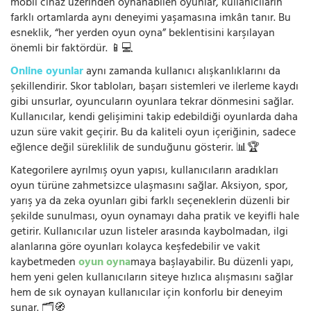
mobil cihaz üzerinden oynanabilen oyunlar, kullanıcıların
farklı ortamlarda aynı deneyimi yaşamasına imkân tanır. Bu
esneklik, “her yerden oyun oyna” beklentisini karşılayan
önemli bir faktördür. 📱💻
Online oyunlar
aynı zamanda kullanıcı alışkanlıklarını da
şekillendirir. Skor tabloları, başarı sistemleri ve ilerleme kaydı
gibi unsurlar, oyuncuların oyunlara tekrar dönmesini sağlar.
Kullanıcılar, kendi gelişimini takip edebildiği oyunlarda daha
uzun süre vakit geçirir. Bu da kaliteli oyun içeriğinin, sadece
eğlence değil süreklilik de sunduğunu gösterir. 📊🏆
Kategorilere ayrılmış oyun yapısı, kullanıcıların aradıkları
oyun türüne zahmetsizce ulaşmasını sağlar. Aksiyon, spor,
yarış ya da zeka oyunları gibi farklı seçeneklerin düzenli bir
şekilde sunulması, oyun oynamayı daha pratik ve keyifli hale
getirir. Kullanıcılar uzun listeler arasında kaybolmadan, ilgi
alanlarına göre oyunları kolayca keşfedebilir ve vakit
kaybetmeden
oyun oyna
maya başlayabilir. Bu düzenli yapı,
hem yeni gelen kullanıcıların siteye hızlıca alışmasını sağlar
hem de sık oynayan kullanıcılar için konforlu bir deneyim
sunar. 🗂️🧭