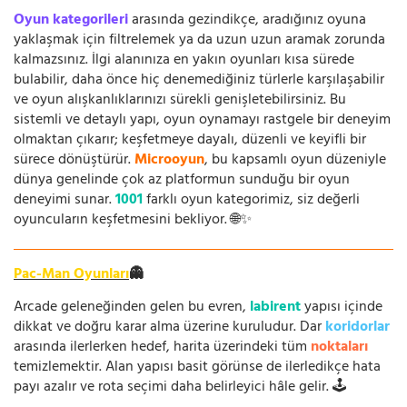
Oyun kategorileri
arasında gezindikçe, aradığınız oyuna
yaklaşmak için filtrelemek ya da uzun uzun aramak zorunda
kalmazsınız. İlgi alanınıza en yakın oyunları kısa sürede
bulabilir, daha önce hiç denemediğiniz türlerle karşılaşabilir
ve oyun alışkanlıklarınızı sürekli genişletebilirsiniz. Bu
sistemli ve detaylı yapı, oyun oynamayı rastgele bir deneyim
olmaktan çıkarır; keşfetmeye dayalı, düzenli ve keyifli bir
sürece dönüştürür.
Microoyun
, bu kapsamlı oyun düzeniyle
dünya genelinde çok az platformun sunduğu bir oyun
deneyimi sunar.
1001
farklı oyun kategorimiz, siz değerli
oyuncuların keşfetmesini bekliyor. 🌐✨
Pac-Man Oyunları
👻
Arcade geleneğinden gelen bu evren,
labirent
yapısı içinde
dikkat ve doğru karar alma üzerine kuruludur. Dar
koridorlar
arasında ilerlerken hedef, harita üzerindeki tüm
noktaları
temizlemektir. Alan yapısı basit görünse de ilerledikçe hata
payı azalır ve rota seçimi daha belirleyici hâle gelir. 🕹️