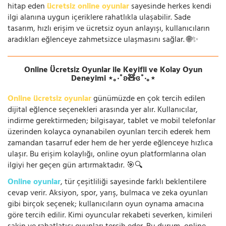
hitap eden
ücretsiz online oyunlar
sayesinde herkes kendi
ilgi alanına uygun içeriklere rahatlıkla ulaşabilir. Sade
tasarım, hızlı erişim ve ücretsiz oyun anlayışı, kullanıcıların
aradıkları eğlenceye zahmetsizce ulaşmasını sağlar. 🌐✨
Online Ücretsiz Oyunlar ile Keyifli ve Kolay Oyun
Deneyimi ⋆｡‧˚ʚ🧸ɞ˚‧｡⋆
Online ücretsiz oyunlar
günümüzde en çok tercih edilen
dijital eğlence seçenekleri arasında yer alır. Kullanıcılar,
indirme gerektirmeden; bilgisayar, tablet ve mobil telefonlar
üzerinden kolayca oynanabilen oyunları tercih ederek hem
zamandan tasarruf eder hem de her yerde eğlenceye hızlıca
ulaşır. Bu erişim kolaylığı, online oyun platformlarına olan
ilgiyi her geçen gün artırmaktadır. 🎯🔍
Online oyunlar
, tür çeşitliliği sayesinde farklı beklentilere
cevap verir. Aksiyon, spor, yarış, bulmaca ve zeka oyunları
gibi birçok seçenek; kullanıcıların oyun oynama amacına
göre tercih edilir. Kimi oyuncular rekabeti severken, kimileri