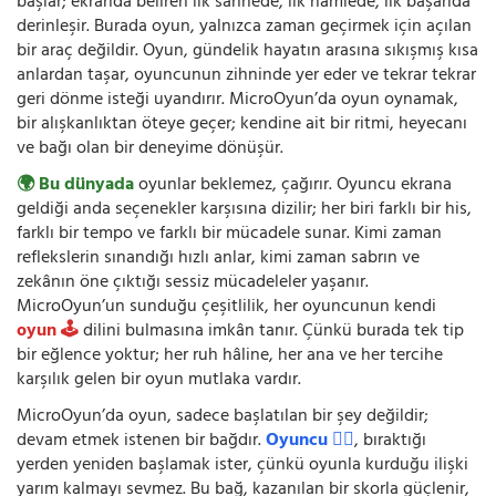
başlar; ekranda beliren ilk sahnede, ilk hamlede, ilk başarıda
derinleşir. Burada oyun, yalnızca zaman geçirmek için açılan
bir araç değildir. Oyun, gündelik hayatın arasına sıkışmış kısa
anlardan taşar, oyuncunun zihninde yer eder ve tekrar tekrar
geri dönme isteği uyandırır. MicroOyun’da oyun oynamak,
bir alışkanlıktan öteye geçer; kendine ait bir ritmi, heyecanı
ve bağı olan bir deneyime dönüşür.
🌍 Bu dünyada
oyunlar beklemez, çağırır. Oyuncu ekrana
geldiği anda seçenekler karşısına dizilir; her biri farklı bir his,
farklı bir tempo ve farklı bir mücadele sunar. Kimi zaman
reflekslerin sınandığı hızlı anlar, kimi zaman sabrın ve
zekânın öne çıktığı sessiz mücadeleler yaşanır.
MicroOyun’un sunduğu çeşitlilik, her oyuncunun kendi
oyun 🕹️
dilini bulmasına imkân tanır. Çünkü burada tek tip
bir eğlence yoktur; her ruh hâline, her ana ve her tercihe
karşılık gelen bir oyun mutlaka vardır.
MicroOyun’da oyun, sadece başlatılan bir şey değildir;
devam etmek istenen bir bağdır.
Oyuncu 🧍‍♂️
, bıraktığı
yerden yeniden başlamak ister, çünkü oyunla kurduğu ilişki
yarım kalmayı sevmez. Bu bağ, kazanılan bir skorla güçlenir,