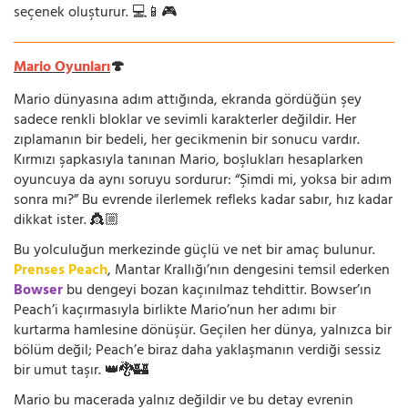
seçenek oluşturur. 💻📱🎮
Mario Oyunları
🍄
Mario dünyasına adım attığında, ekranda gördüğün şey
sadece renkli bloklar ve sevimli karakterler değildir. Her
zıplamanın bir bedeli, her gecikmenin bir sonucu vardır.
Kırmızı şapkasıyla tanınan Mario, boşlukları hesaplarken
oyuncuya da aynı soruyu sordurur: “Şimdi mi, yoksa bir adım
sonra mı?” Bu evrende ilerlemek refleks kadar sabır, hız kadar
dikkat ister. 👸🏼
Bu yolculuğun merkezinde güçlü ve net bir amaç bulunur.
Prenses Peach
, Mantar Krallığı’nın dengesini temsil ederken
Bowser
bu dengeyi bozan kaçınılmaz tehdittir. Bowser’ın
Peach’i kaçırmasıyla birlikte Mario’nun her adımı bir
kurtarma hamlesine dönüşür. Geçilen her dünya, yalnızca bir
bölüm değil; Peach’e biraz daha yaklaşmanın verdiği sessiz
bir umut taşır. 👑🐉🏰
Mario bu macerada yalnız değildir ve bu detay evrenin