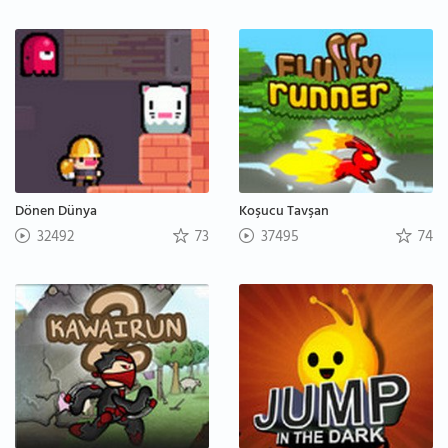
Dönen Dünya
Koşucu Tavşan
32492
73
37495
74