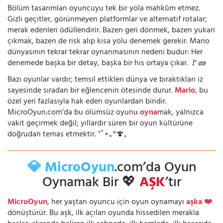
Bölüm tasarımları oyuncuyu tek bir yola mahkûm etmez.
Gizli geçitler, görünmeyen platformlar ve alternatif rotalar;
merak edenleri ödüllendirir. Bazen geri dönmek, bazen yukarı
çıkmak, bazen de risk alıp kısa yolu denemek gerekir. Mario
dünyasının tekrar tekrar oynanmasının nedeni budur: Her
denemede başka bir detay, başka bir his ortaya çıkar. 🚩🧱
Bazı oyunlar vardır; temsil ettikleri dünya ve bıraktıkları iz
sayesinde sıradan bir eğlencenin ötesinde durur.
Mario
, bu
özel yeri fazlasıyla hak eden oyunlardan biridir.
MicroOyun.com’da bu ölümsüz oyunu
oyna
mak, yalnızca
vakit geçirmek değil; yıllardır süren bir oyun kültürüne
doğrudan temas etmektir. ⁺˚⋆｡°🍄₊
💎 MicroOyun
.com’da Oyun
Oynamak Bir 💖
AŞK
’tır
MicroOyun
, her yaştan oyuncu için oyun oynamayı
aşka ❤️
dönüştürür. Bu aşk, ilk açılan oyunda hissedilen merakla