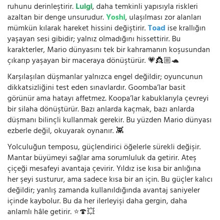
ruhunu derinleştirir.
Luigi
, daha temkinli yapısıyla riskleri
azaltan bir denge unsurudur.
Yoshi
, ulaşılması zor alanları
mümkün kılarak hareket hissini değiştirir.
Toad
ise krallığın
yaşayan sesi gibidir; yalnız olmadığını hissettirir. Bu
karakterler, Mario dünyasını tek bir kahramanın koşusundan
çıkarıp yaşayan bir maceraya dönüştürür. 💗👸🏼🐢
Karşılaşılan düşmanlar yalnızca engel değildir; oyuncunun
dikkatsizliğini test eden sınavlardır. Goomba’lar basit
görünür ama hatayı affetmez. Koopa’lar kabuklarıyla çevreyi
bir silaha dönüştürür. Bazı anlarda kaçmak, bazı anlarda
düşmanı bilinçli kullanmak gerekir. Bu yüzden Mario dünyası
ezberle değil, okuyarak oynanır. 👾
Yolculuğun temposu, güçlendirici öğelerle sürekli değişir.
Mantar büyümeyi sağlar ama sorumluluk da getirir. Ateş
çiçeği mesafeyi avantaja çevirir. Yıldız ise kısa bir anlığına
her şeyi susturur, ama sadece kısa bir an için. Bu güçler kalıcı
değildir; yanlış zamanda kullanıldığında avantaj saniyeler
içinde kaybolur. Bu da her ilerleyişi daha gergin, daha
anlamlı hâle getirir. ⭐🍄💥