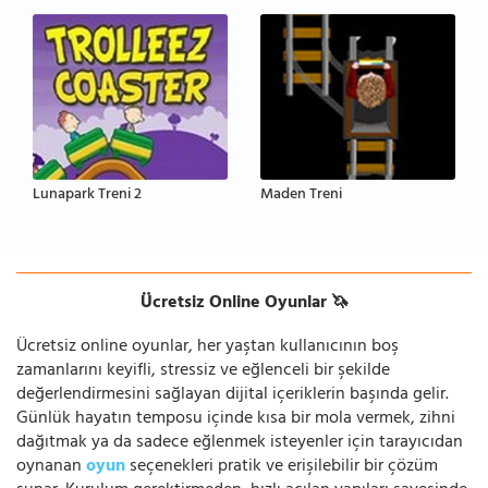
Lunapark Treni 2
Maden Treni
Ücretsiz Online Oyunlar 🦄
Ücretsiz online oyunlar, her yaştan kullanıcının boş
zamanlarını keyifli, stressiz ve eğlenceli bir şekilde
değerlendirmesini sağlayan dijital içeriklerin başında gelir.
Günlük hayatın temposu içinde kısa bir mola vermek, zihni
dağıtmak ya da sadece eğlenmek isteyenler için tarayıcıdan
oynanan
oyun
seçenekleri pratik ve erişilebilir bir çözüm