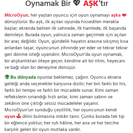
Oynamak Bir 💖
AŞK
’tır
MicroOyun
, her yaştan oyuncu için oyun oynamayı
aşka ❤️
dönüştürür. Bu aşk, ilk açılan oyunda hissedilen merakla
başlar; ekranda beliren ilk sahnede, ilk hamlede, ilk başarıda
derinleşir. Burada oyun, yalnızca zaman geçirmek için açılan
bir araç değildir. Oyun, gündelik hayatın arasına sıkışmış kısa
anlardan taşar, oyuncunun zihninde yer eder ve tekrar tekrar
geri dönme isteği uyandırır. MicroOyun’da oyun oynamak,
bir alışkanlıktan öteye geçer; kendine ait bir ritmi, heyecanı
ve bağı olan bir deneyime dönüşür.
🌍 Bu dünyada
oyunlar beklemez, çağırır. Oyuncu ekrana
geldiği anda seçenekler karşısına dizilir; her biri farklı bir his,
farklı bir tempo ve farklı bir mücadele sunar. Kimi zaman
reflekslerin sınandığı hızlı anlar, kimi zaman sabrın ve
zekânın öne çıktığı sessiz mücadeleler yaşanır.
MicroOyun’un sunduğu çeşitlilik, her oyuncunun kendi
oyun 🕹️
dilini bulmasına imkân tanır. Çünkü burada tek tip
bir eğlence yoktur; her ruh hâline, her ana ve her tercihe
karşılık gelen bir oyun mutlaka vardır.