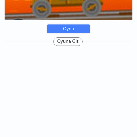
Oyna
Oyuna Git