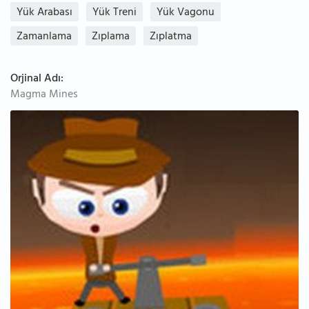
Yük Arabası
Yük Treni
Yük Vagonu
Zamanlama
Zıplama
Zıplatma
Orjinal Adı:
Magma Mines