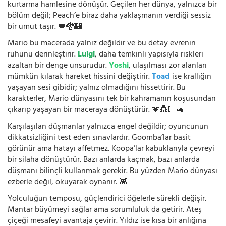
kurtarma hamlesine dönüşür. Geçilen her dünya, yalnızca bir
bölüm değil; Peach’e biraz daha yaklaşmanın verdiği sessiz
bir umut taşır. 👑🐉🏰
Mario bu macerada yalnız değildir ve bu detay evrenin
ruhunu derinleştirir.
Luigi
, daha temkinli yapısıyla riskleri
azaltan bir denge unsurudur.
Yoshi
, ulaşılması zor alanları
mümkün kılarak hareket hissini değiştirir.
Toad
ise krallığın
yaşayan sesi gibidir; yalnız olmadığını hissettirir. Bu
karakterler, Mario dünyasını tek bir kahramanın koşusundan
çıkarıp yaşayan bir maceraya dönüştürür. 💗👸🏼🐢
Karşılaşılan düşmanlar yalnızca engel değildir; oyuncunun
dikkatsizliğini test eden sınavlardır. Goomba’lar basit
görünür ama hatayı affetmez. Koopa’lar kabuklarıyla çevreyi
bir silaha dönüştürür. Bazı anlarda kaçmak, bazı anlarda
düşmanı bilinçli kullanmak gerekir. Bu yüzden Mario dünyası
ezberle değil, okuyarak oynanır. 👾
Yolculuğun temposu, güçlendirici öğelerle sürekli değişir.
Mantar büyümeyi sağlar ama sorumluluk da getirir. Ateş
çiçeği mesafeyi avantaja çevirir. Yıldız ise kısa bir anlığına