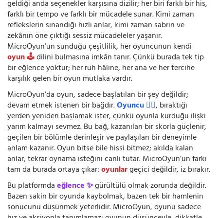
geldiği anda seçenekler karşısına dizilir; her biri farklı bir his,
farklı bir tempo ve farklı bir mücadele sunar. Kimi zaman
reflekslerin sınandığı hızlı anlar, kimi zaman sabrın ve
zekânın öne çıktığı sessiz mücadeleler yaşanır.
MicroOyun’un sunduğu çeşitlilik, her oyuncunun kendi
oyun 🕹️
dilini bulmasına imkân tanır. Çünkü burada tek tip
bir eğlence yoktur; her ruh hâline, her ana ve her tercihe
karşılık gelen bir oyun mutlaka vardır.
MicroOyun’da oyun, sadece başlatılan bir şey değildir;
devam etmek istenen bir bağdır.
Oyuncu 🧍‍♂️
, bıraktığı
yerden yeniden başlamak ister, çünkü oyunla kurduğu ilişki
yarım kalmayı sevmez. Bu bağ, kazanılan bir skorla güçlenir,
geçilen bir bölümle derinleşir ve paylaşılan bir deneyimle
anlam kazanır. Oyun bitse bile hissi bitmez; akılda kalan
anlar, tekrar oynama isteğini canlı tutar. MicroOyun’un farkı
tam da burada ortaya çıkar:
oyunlar
geçici değildir, iz bırakır.
Bu platformda
eğlence ✨
gürültülü olmak zorunda değildir.
Bazen sakin bir oyunda kaybolmak, bazen tek bir hamlenin
sonucunu düşünmek yeterlidir. MicroOyun, oyunu sadece