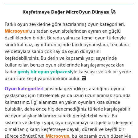
Keşfetmeye Değer MicroOyun Dünyası 🚀
Farklı oyun zevklerine göre hazırlanmış oyun kategorileri,
Microoyun
’u sıradan oyun sitelerinden ayıran en güçlü
özelliklerden biridir. Burada yalnızca temel oyun türleriyle
sınırlı kalmaz, aynı türün içinde farklı oynanışlara, temalara
ve detaylara sahip çok sayıda oyun dünyasını
keşfedebilirsiniz. Bu derin ve kapsamlı yapı sayesinde
kullanıcılar, benzer oyun sitelerinde karşılaşamayacakları
kadar
geniş bir oyun yelpazesi
yle karşılaşır ve tek bir yerde
uzun süre keşif yapma imkânı bulur. 🗃️
Oyun kategorileri
arasında gezindikçe, aradığınız oyuna
yaklaşmak için filtrelemek ya da uzun uzun aramak zorunda
kalmazsınız. İlgi alanınıza en yakın oyunları kısa sürede
bulabilir, daha önce hiç denemediğiniz türlerle karşılaşabilir
ve oyun alışkanlıklarınızı sürekli genişletebilirsiniz. Bu
sistemli ve detaylı yapı, oyun oynamayı rastgele bir deneyim
olmaktan çıkarır; keşfetmeye dayalı, düzenli ve keyifli bir
sürece dönüştürür.
Microoyun
, bu kapsamlı oyun düzeniyle