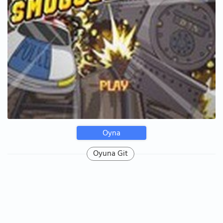
Oyna
Oyuna Git