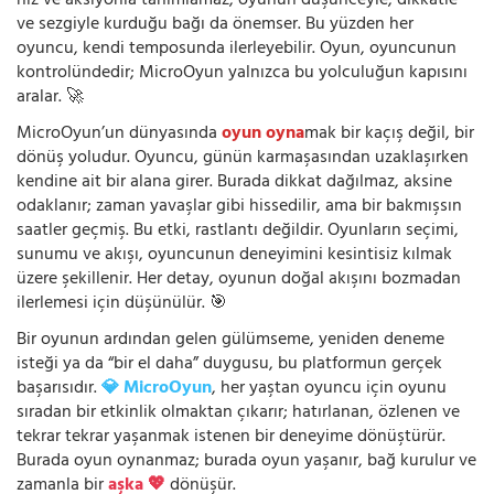
hız ve aksiyonla tanımlamaz; oyunun düşünceyle, dikkatle
ve sezgiyle kurduğu bağı da önemser. Bu yüzden her
oyuncu, kendi temposunda ilerleyebilir. Oyun, oyuncunun
kontrolündedir; MicroOyun yalnızca bu yolculuğun kapısını
aralar. 🚀
MicroOyun’un dünyasında
oyun oyna
mak bir kaçış değil, bir
dönüş yoludur. Oyuncu, günün karmaşasından uzaklaşırken
kendine ait bir alana girer. Burada dikkat dağılmaz, aksine
odaklanır; zaman yavaşlar gibi hissedilir, ama bir bakmışsın
saatler geçmiş. Bu etki, rastlantı değildir. Oyunların seçimi,
sunumu ve akışı, oyuncunun deneyimini kesintisiz kılmak
üzere şekillenir. Her detay, oyunun doğal akışını bozmadan
ilerlemesi için düşünülür. 🎯
Bir oyunun ardından gelen gülümseme, yeniden deneme
isteği ya da “bir el daha” duygusu, bu platformun gerçek
başarısıdır.
💎 MicroOyun
, her yaştan oyuncu için oyunu
sıradan bir etkinlik olmaktan çıkarır; hatırlanan, özlenen ve
tekrar tekrar yaşanmak istenen bir deneyime dönüştürür.
Burada oyun oynanmaz; burada oyun yaşanır, bağ kurulur ve
zamanla bir
aşka 💖
dönüşür.