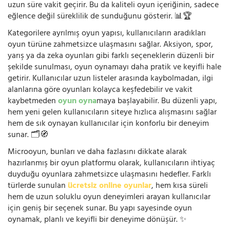
uzun süre vakit geçirir. Bu da kaliteli oyun içeriğinin, sadece
eğlence değil süreklilik de sunduğunu gösterir. 📊🏆
Kategorilere ayrılmış oyun yapısı, kullanıcıların aradıkları
oyun türüne zahmetsizce ulaşmasını sağlar. Aksiyon, spor,
yarış ya da zeka oyunları gibi farklı seçeneklerin düzenli bir
şekilde sunulması, oyun oynamayı daha pratik ve keyifli hale
getirir. Kullanıcılar uzun listeler arasında kaybolmadan, ilgi
alanlarına göre oyunları kolayca keşfedebilir ve vakit
kaybetmeden
oyun oyna
maya başlayabilir. Bu düzenli yapı,
hem yeni gelen kullanıcıların siteye hızlıca alışmasını sağlar
hem de sık oynayan kullanıcılar için konforlu bir deneyim
sunar. 🗂️🧭
Microoyun, bunları ve daha fazlasını dikkate alarak
hazırlanmış bir oyun platformu olarak, kullanıcıların ihtiyaç
duyduğu oyunlara zahmetsizce ulaşmasını hedefler. Farklı
türlerde sunulan
ücretsiz online oyunlar
, hem kısa süreli
hem de uzun soluklu oyun deneyimleri arayan kullanıcılar
için geniş bir seçenek sunar. Bu yapı sayesinde oyun
oynamak, planlı ve keyifli bir deneyime dönüşür. ✨