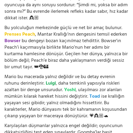
oyuncuya da aynı soruyu sordurur: “Şimdi mi, yoksa bir adım
sonra mı?” Bu evrende ilerlemek refleks kadar sabır, hız kadar
dikkat ister. 👸🏼
Bu yolculuğun merkezinde güçlü ve net bir amaç bulunur.
Prenses Peach
, Mantar Krallığı’nın dengesini temsil ederken
Bowser
bu dengeyi bozan kaçınılmaz tehdittir. Bowser’ın
Peach’i kaçırmasıyla birlikte Mario’nun her adımı bir
kurtarma hamlesine dönüşür. Geçilen her dünya, yalnızca bir
bölüm değil; Peach’e biraz daha yaklaşmanın verdiği sessiz
bir umut taşır. 👑🐉🏰
Mario bu macerada yalnız değildir ve bu detay evrenin
ruhunu derinleştirir.
Luigi
, daha temkinli yapısıyla riskleri
azaltan bir denge unsurudur.
Yoshi
, ulaşılması zor alanları
mümkün kılarak hareket hissini değiştirir.
Toad
ise krallığın
yaşayan sesi gibidir; yalnız olmadığını hissettirir. Bu
karakterler, Mario dünyasını tek bir kahramanın koşusundan
çıkarıp yaşayan bir maceraya dönüştürür. 💗👸🏼🐢
Karşılaşılan düşmanlar yalnızca engel değildir; oyuncunun
dikkatsizliğini test eden sınavlardır. Goomba’lar basit