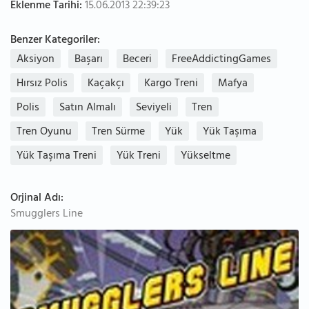
Eklenme Tarihi:
15.06.2013 22:39:23
Benzer Kategoriler:
Aksiyon
Başarı
Beceri
FreeAddictingGames
Hırsız Polis
Kaçakçı
Kargo Treni
Mafya
Polis
Satın Almalı
Seviyeli
Tren
Tren Oyunu
Tren Sürme
Yük
Yük Taşıma
Yük Taşıma Treni
Yük Treni
Yükseltme
Orjinal Adı:
Smugglers Line