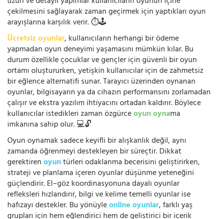
uzun ve detaylı yapımlar kullanıcıların oyunun içine
çekilmesini sağlayarak zaman geçirmek için yaptıkları oyun
arayışlarına karşılık verir. ⏱️🕹️
Ücretsiz oyunlar
, kullanıcıların herhangi bir ödeme
yapmadan oyun deneyimi yaşamasını mümkün kılar. Bu
durum özellikle çocuklar ve gençler için güvenli bir oyun
ortamı oluştururken, yetişkin kullanıcılar için de zahmetsiz
bir eğlence alternatifi sunar. Tarayıcı üzerinden oynanan
oyunlar, bilgisayarın ya da cihazın performansını zorlamadan
çalışır ve ekstra yazılım ihtiyacını ortadan kaldırır. Böylece
kullanıcılar istedikleri zaman özgürce
oyun oyna
ma
imkanına sahip olur. 💻🔓
Oyun oynamak sadece keyifli bir alışkanlık değil, aynı
zamanda öğrenmeyi destekleyen bir süreçtir. Dikkat
gerektiren
oyun
türleri odaklanma becerisini geliştirirken,
strateji ve planlama içeren oyunlar düşünme yeteneğini
güçlendirir. El–göz koordinasyonuna dayalı oyunlar
refleksleri hızlandırır, bilgi ve kelime temelli oyunlar ise
hafızayı destekler. Bu yönüyle
online oyunlar
, farklı yaş
grupları için hem eğlendirici hem de geliştirici bir içerik