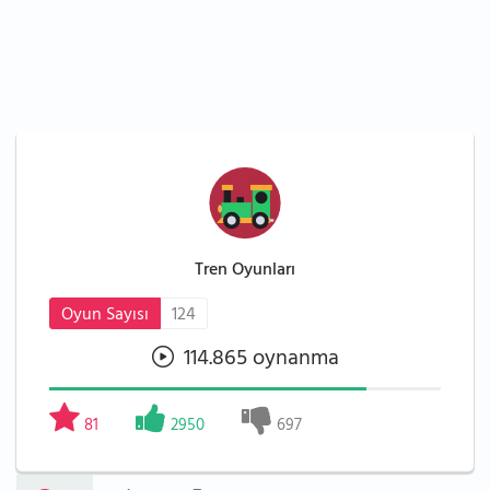
Tren Oyunları
Oyun Sayısı
124
114.865 oynanma
81
2950
697