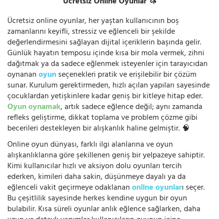
Ücretsiz Online Oyunlar 🦄
Ücretsiz online oyunlar, her yaştan kullanıcının boş
zamanlarını keyifli, stressiz ve eğlenceli bir şekilde
değerlendirmesini sağlayan dijital içeriklerin başında gelir.
Günlük hayatın temposu içinde kısa bir mola vermek, zihni
dağıtmak ya da sadece eğlenmek isteyenler için tarayıcıdan
oynanan
oyun
seçenekleri pratik ve erişilebilir bir çözüm
sunar. Kurulum gerektirmeden, hızlı açılan yapıları sayesinde
çocuklardan yetişkinlere kadar geniş bir kitleye hitap eder.
Oyun oynamak
, artık sadece eğlence değil; aynı zamanda
refleks geliştirme, dikkat toplama ve problem çözme gibi
becerileri destekleyen bir alışkanlık haline gelmiştir. 🧠
Online oyun dünyası, farklı ilgi alanlarına ve oyun
alışkanlıklarına göre şekillenen geniş bir yelpazeye sahiptir.
Kimi kullanıcılar hızlı ve aksiyon dolu oyunları tercih
ederken, kimileri daha sakin, düşünmeye dayalı ya da
eğlenceli vakit geçirmeye odaklanan
online oyunlar
ı seçer.
Bu çeşitlilik sayesinde herkes kendine uygun bir oyun
bulabilir. Kısa süreli oyunlar anlık eğlence sağlarken, daha