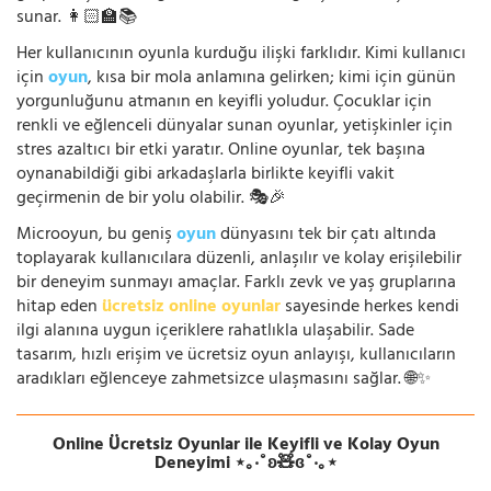
sunar. 👩🏻‍🏫📚
Her kullanıcının oyunla kurduğu ilişki farklıdır. Kimi kullanıcı
için
oyun
, kısa bir mola anlamına gelirken; kimi için günün
yorgunluğunu atmanın en keyifli yoludur. Çocuklar için
renkli ve eğlenceli dünyalar sunan oyunlar, yetişkinler için
stres azaltıcı bir etki yaratır. Online oyunlar, tek başına
oynanabildiği gibi arkadaşlarla birlikte keyifli vakit
geçirmenin de bir yolu olabilir. 🎭🎉
Microoyun, bu geniş
oyun
dünyasını tek bir çatı altında
toplayarak kullanıcılara düzenli, anlaşılır ve kolay erişilebilir
bir deneyim sunmayı amaçlar. Farklı zevk ve yaş gruplarına
hitap eden
ücretsiz online oyunlar
sayesinde herkes kendi
ilgi alanına uygun içeriklere rahatlıkla ulaşabilir. Sade
tasarım, hızlı erişim ve ücretsiz oyun anlayışı, kullanıcıların
aradıkları eğlenceye zahmetsizce ulaşmasını sağlar. 🌐✨
Online Ücretsiz Oyunlar ile Keyifli ve Kolay Oyun
Deneyimi ⋆｡‧˚ʚ🧸ɞ˚‧｡⋆