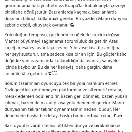
görünür ama hatayı affetmez. Koopa’lar kabuklarıyla çevreyi
bir silaha dönüştürür. Bazı anlarda kaçmak, bazı anlarda
düşmanı bilinçli kullanmak gerekir. Bu yüzden Mario dünyası
ezberle değil, okuyarak oynanır. 👾
Yolculuğun temposu, güçlendirici öğelerle sürekli değişir.
Mantar büyümeyi sağlar ama sorumluluk da getirir. Ateş
çiçeği mesafeyi avantaja çevirir. Yıldız ise kısa bir anlığına
her şeyi susturur, ama sadece kısa bir an için. Bu güçler kalıcı
değildir; yanlış zamanda kullanıldığında avantaj saniyeler
içinde kaybolur. Bu da her ilerleyişi daha gergin, daha
anlamlı hâle getirir. ⭐🍄💥
Bölüm tasarımları oyuncuyu tek bir yola mahkûm etmez.
Gizli geçitler, görünmeyen platformlar ve alternatif rotalar;
merak edenleri ödüllendirir. Bazen geri dönmek, bazen yukarı
çıkmak, bazen de risk alıp kısa yolu denemek gerekir. Mario
dünyasının tekrar tekrar oynanmasının nedeni budur: Her
denemede başka bir detay, başka bir his ortaya çıkar. 🚩🧱
Bazı oyunlar vardır; temsil ettikleri dünya ve bıraktıkları iz