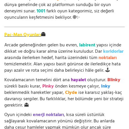
dünya genelinde çok az platformun sunduğu bir oyun
deneyimi sunar.
1001
farklı oyun kategorimiz, siz değerli
oyuncuların keşfetmesini bekliyor. 🌐✨
Pac-Man Oyunları
👻
Arcade geleneğinden gelen bu evren,
labirent
yapısı içinde
dikkat ve doğru karar alma üzerine kuruludur. Dar
koridorlar
arasında ilerlerken hedef, harita üzerindeki tüm
noktaları
temizlemektir. Alan yapısı basit görünse de ilerledikçe hata
payı azalır ve rota seçimi daha belirleyici hâle gelir. 🕹️
Kovalamacanın temelini dört ana
hayalet
oluşturur.
Blinky
sürekli baskı kurar,
Pinky
önden kesmeye çalışır,
Inky
beklenmedik hareketler yapar,
Clyde
ise kararsız yaklaş-kaç
davranışı sergiler. Bu farklılıklar, her bölümde yeni bir strateji
gerektirir. 👻
Oyun içindeki
enerji noktaları
, kısa süreli üstünlük
sağlayarak kovalamacanın yönünü değiştirir. Bu anlarda
daha cesur hamleler yapmak mümkün olur ancak süre