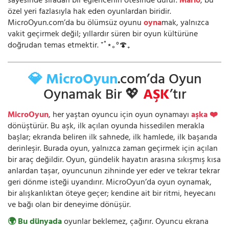
sayesinde sıradan bir eğlencenin ötesinde durur.
Mario
, bu
özel yeri fazlasıyla hak eden oyunlardan biridir.
MicroOyun.com’da bu ölümsüz oyunu
oyna
mak, yalnızca
vakit geçirmek değil; yıllardır süren bir oyun kültürüne
doğrudan temas etmektir. ⁺˚⋆｡°🍄₊
💎 MicroOyun
.com’da Oyun
Oynamak Bir 💖
AŞK
’tır
MicroOyun
, her yaştan oyuncu için oyun oynamayı
aşka ❤️
dönüştürür. Bu aşk, ilk açılan oyunda hissedilen merakla
başlar; ekranda beliren ilk sahnede, ilk hamlede, ilk başarıda
derinleşir. Burada oyun, yalnızca zaman geçirmek için açılan
bir araç değildir. Oyun, gündelik hayatın arasına sıkışmış kısa
anlardan taşar, oyuncunun zihninde yer eder ve tekrar tekrar
geri dönme isteği uyandırır. MicroOyun’da oyun oynamak,
bir alışkanlıktan öteye geçer; kendine ait bir ritmi, heyecanı
ve bağı olan bir deneyime dönüşür.
🌍 Bu dünyada
oyunlar beklemez, çağırır. Oyuncu ekrana