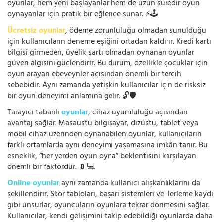
oyunlar, hem yeni başlayanlar hem de uzun süredir oyun
oynayanlar için pratik bir eğlence sunar. ⚡🕹️
Ücretsiz oyunlar
, ödeme zorunluluğu olmadan sunulduğu
için kullanıcıların deneme eşiğini ortadan kaldırır. Kredi kartı
bilgisi girmeden, üyelik şartı olmadan oynanan oyunlar
güven algısını güçlendirir. Bu durum, özellikle çocuklar için
oyun arayan ebeveynler açısından önemli bir tercih
sebebidir. Aynı zamanda yetişkin kullanıcılar için de risksiz
bir oyun deneyimi anlamına gelir. 🔓🛡️
Tarayıcı tabanlı
oyunlar
, cihaz uyumluluğu açısından
avantaj sağlar. Masaüstü bilgisayar, dizüstü, tablet veya
mobil cihaz üzerinden oynanabilen oyunlar, kullanıcıların
farklı ortamlarda aynı deneyimi yaşamasına imkân tanır. Bu
esneklik, “her yerden oyun oyna” beklentisini karşılayan
önemli bir faktördür. 📱💻
Online oyunlar
aynı zamanda kullanıcı alışkanlıklarını da
şekillendirir. Skor tabloları, başarı sistemleri ve ilerleme kaydı
gibi unsurlar, oyuncuların oyunlara tekrar dönmesini sağlar.
Kullanıcılar, kendi gelişimini takip edebildiği oyunlarda daha