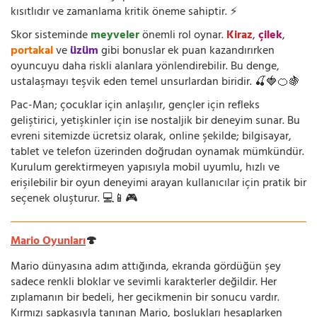
kısıtlıdır ve zamanlama kritik öneme sahiptir. ⚡
Skor sisteminde
meyveler
önemli rol oynar.
Kiraz
,
çilek
,
portakal
ve
üzüm
gibi bonuslar ek puan kazandırırken
oyuncuyu daha riskli alanlara yönlendirebilir. Bu denge,
ustalaşmayı teşvik eden temel unsurlardan biridir. 🍒🍓🍊🍇
Pac-Man; çocuklar için anlaşılır, gençler için refleks
geliştirici, yetişkinler için ise nostaljik bir deneyim sunar. Bu
evreni sitemizde ücretsiz olarak, online şekilde; bilgisayar,
tablet ve telefon üzerinden doğrudan oynamak mümkündür.
Kurulum gerektirmeyen yapısıyla mobil uyumlu, hızlı ve
erişilebilir bir oyun deneyimi arayan kullanıcılar için pratik bir
seçenek oluşturur. 💻📱🎮
Mario Oyunları
🍄
Mario dünyasına adım attığında, ekranda gördüğün şey
sadece renkli bloklar ve sevimli karakterler değildir. Her
zıplamanın bir bedeli, her gecikmenin bir sonucu vardır.
Kırmızı şapkasıyla tanınan Mario, boşlukları hesaplarken