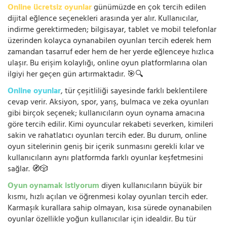
Online ücretsiz oyunlar
günümüzde en çok tercih edilen
dijital eğlence seçenekleri arasında yer alır. Kullanıcılar,
indirme gerektirmeden; bilgisayar, tablet ve mobil telefonlar
üzerinden kolayca oynanabilen oyunları tercih ederek hem
zamandan tasarruf eder hem de her yerde eğlenceye hızlıca
ulaşır. Bu erişim kolaylığı, online oyun platformlarına olan
ilgiyi her geçen gün artırmaktadır. 🎯🔍
Online oyunlar
, tür çeşitliliği sayesinde farklı beklentilere
cevap verir. Aksiyon, spor, yarış, bulmaca ve zeka oyunları
gibi birçok seçenek; kullanıcıların oyun oynama amacına
göre tercih edilir. Kimi oyuncular rekabeti severken, kimileri
sakin ve rahatlatıcı oyunları tercih eder. Bu durum, online
oyun sitelerinin geniş bir içerik sunmasını gerekli kılar ve
kullanıcıların aynı platformda farklı oyunlar keşfetmesini
sağlar. 🧭🎲
Oyun oynamak istiyorum
diyen kullanıcıların büyük bir
kısmı, hızlı açılan ve öğrenmesi kolay oyunları tercih eder.
Karmaşık kurallara sahip olmayan, kısa sürede oynanabilen
oyunlar özellikle yoğun kullanıcılar için idealdir. Bu tür