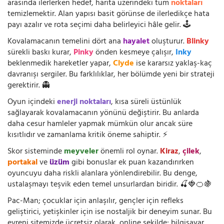
arasında ilerlerken hedef, harita üzerindeki tüm
noktaları
temizlemektir. Alan yapısı basit görünse de ilerledikçe hata
payı azalır ve rota seçimi daha belirleyici hâle gelir. 🕹️
Kovalamacanın temelini dört ana
hayalet
oluşturur.
Blinky
sürekli baskı kurar,
Pinky
önden kesmeye çalışır,
Inky
beklenmedik hareketler yapar,
Clyde
ise kararsız yaklaş-kaç
davranışı sergiler. Bu farklılıklar, her bölümde yeni bir strateji
gerektirir. 👻
Oyun içindeki
enerji noktaları
, kısa süreli üstünlük
sağlayarak kovalamacanın yönünü değiştirir. Bu anlarda
daha cesur hamleler yapmak mümkün olur ancak süre
kısıtlıdır ve zamanlama kritik öneme sahiptir. ⚡
Skor sisteminde
meyveler
önemli rol oynar.
Kiraz
,
çilek
,
portakal
ve
üzüm
gibi bonuslar ek puan kazandırırken
oyuncuyu daha riskli alanlara yönlendirebilir. Bu denge,
ustalaşmayı teşvik eden temel unsurlardan biridir. 🍒🍓🍊🍇
Pac-Man; çocuklar için anlaşılır, gençler için refleks
geliştirici, yetişkinler için ise nostaljik bir deneyim sunar. Bu
evreni sitemizde ücretsiz olarak, online şekilde; bilgisayar,