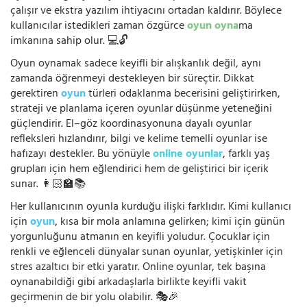
çalışır ve ekstra yazılım ihtiyacını ortadan kaldırır. Böylece
kullanıcılar istedikleri zaman özgürce
oyun oyna
ma
imkanına sahip olur. 💻🔓
Oyun oynamak sadece keyifli bir alışkanlık değil, aynı
zamanda öğrenmeyi destekleyen bir süreçtir. Dikkat
gerektiren
oyun
türleri odaklanma becerisini geliştirirken,
strateji ve planlama içeren oyunlar düşünme yeteneğini
güçlendirir. El–göz koordinasyonuna dayalı oyunlar
refleksleri hızlandırır, bilgi ve kelime temelli oyunlar ise
hafızayı destekler. Bu yönüyle
online oyunlar
, farklı yaş
grupları için hem eğlendirici hem de geliştirici bir içerik
sunar. 👩🏻‍🏫📚
Her kullanıcının oyunla kurduğu ilişki farklıdır. Kimi kullanıcı
için
oyun
, kısa bir mola anlamına gelirken; kimi için günün
yorgunluğunu atmanın en keyifli yoludur. Çocuklar için
renkli ve eğlenceli dünyalar sunan oyunlar, yetişkinler için
stres azaltıcı bir etki yaratır. Online oyunlar, tek başına
oynanabildiği gibi arkadaşlarla birlikte keyifli vakit
geçirmenin de bir yolu olabilir. 🎭🎉