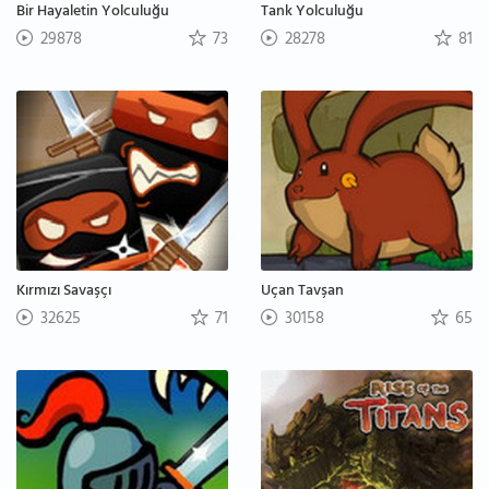
Bir Hayaletin Yolculuğu
Tank Yolculuğu
29878
73
28278
81
Kırmızı Savaşçı
Uçan Tavşan
32625
71
30158
65