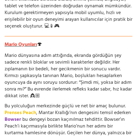
tablet ve telefon üzerinden doğrudan oynamak mümkündür.
Kurulum gerektirmeyen yapısıyla mobil uyumlu, hızlı ve
erişilebilir bir oyun deneyimi arayan kullanıcılar için pratik bir
seçenek oluşturur. 💻📱🎮
Mario Oyunları
🍄
Mario dünyasına adım attığında, ekranda gördüğün şey
sadece renkli bloklar ve sevimli karakterler değildir. Her
zıplamanın bir bedeli, her gecikmenin bir sonucu vardır.
Kırmızı şapkasıyla tanınan Mario, boşlukları hesaplarken
oyuncuya da aynı soruyu sordurur: “Şimdi mi, yoksa bir adım
sonra mı?” Bu evrende ilerlemek refleks kadar sabır, hız kadar
dikkat ister. 👸🏼
Bu yolculuğun merkezinde güçlü ve net bir amaç bulunur.
Prenses Peach
, Mantar Krallığı’nın dengesini temsil ederken
Bowser
bu dengeyi bozan kaçınılmaz tehdittir. Bowser’ın
Peach’i kaçırmasıyla birlikte Mario’nun her adımı bir
kurtarma hamlesine dönüşür. Geçilen her dünya, yalnızca bir