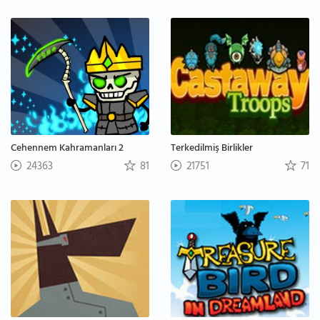
Cehennem Kahramanları 2
Terkedilmiş Birlikler
24363
81
21751
71