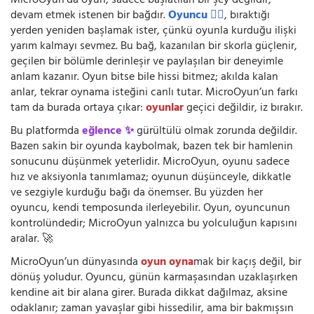
MicroOyun’da oyun, sadece başlatılan bir şey değildir;
devam etmek istenen bir bağdır.
Oyuncu 🧍‍♂️
, bıraktığı
yerden yeniden başlamak ister, çünkü oyunla kurduğu ilişki
yarım kalmayı sevmez. Bu bağ, kazanılan bir skorla güçlenir,
geçilen bir bölümle derinleşir ve paylaşılan bir deneyimle
anlam kazanır. Oyun bitse bile hissi bitmez; akılda kalan
anlar, tekrar oynama isteğini canlı tutar. MicroOyun’un farkı
tam da burada ortaya çıkar:
oyunlar
geçici değildir, iz bırakır.
Bu platformda
eğlence ✨
gürültülü olmak zorunda değildir.
Bazen sakin bir oyunda kaybolmak, bazen tek bir hamlenin
sonucunu düşünmek yeterlidir. MicroOyun, oyunu sadece
hız ve aksiyonla tanımlamaz; oyunun düşünceyle, dikkatle
ve sezgiyle kurduğu bağı da önemser. Bu yüzden her
oyuncu, kendi temposunda ilerleyebilir. Oyun, oyuncunun
kontrolündedir; MicroOyun yalnızca bu yolculuğun kapısını
aralar. 🚀
MicroOyun’un dünyasında
oyun oyna
mak bir kaçış değil, bir
dönüş yoludur. Oyuncu, günün karmaşasından uzaklaşırken
kendine ait bir alana girer. Burada dikkat dağılmaz, aksine
odaklanır; zaman yavaşlar gibi hissedilir, ama bir bakmışsın