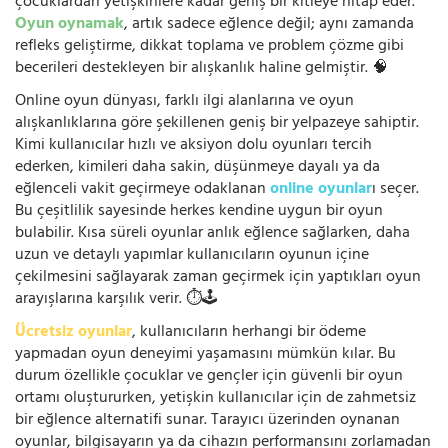
çocuklardan yetişkinlere kadar geniş bir kitleye hitap eder.
Oyun oynamak
, artık sadece eğlence değil; aynı zamanda
refleks geliştirme, dikkat toplama ve problem çözme gibi
becerileri destekleyen bir alışkanlık haline gelmiştir. 🧠
Online oyun dünyası, farklı ilgi alanlarına ve oyun
alışkanlıklarına göre şekillenen geniş bir yelpazeye sahiptir.
Kimi kullanıcılar hızlı ve aksiyon dolu oyunları tercih
ederken, kimileri daha sakin, düşünmeye dayalı ya da
eğlenceli vakit geçirmeye odaklanan
online oyunlar
ı seçer.
Bu çeşitlilik sayesinde herkes kendine uygun bir oyun
bulabilir. Kısa süreli oyunlar anlık eğlence sağlarken, daha
uzun ve detaylı yapımlar kullanıcıların oyunun içine
çekilmesini sağlayarak zaman geçirmek için yaptıkları oyun
arayışlarına karşılık verir. ⏱️🕹️
Ücretsiz oyunlar
, kullanıcıların herhangi bir ödeme
yapmadan oyun deneyimi yaşamasını mümkün kılar. Bu
durum özellikle çocuklar ve gençler için güvenli bir oyun
ortamı oluştururken, yetişkin kullanıcılar için de zahmetsiz
bir eğlence alternatifi sunar. Tarayıcı üzerinden oynanan
oyunlar, bilgisayarın ya da cihazın performansını zorlamadan