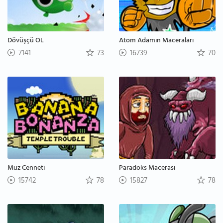
Dövüşçü OL
Atom Adamın Maceraları
7141
73
16739
70
Muz Cenneti
Paradoks Macerası
15742
78
15827
78