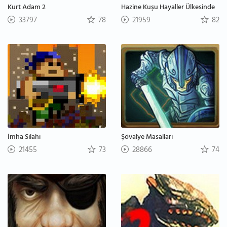
Kurt Adam 2
Hazine Kuşu Hayaller Ülkesinde
33797
78
21959
82
İmha Silahı
Şövalye Masalları
21455
73
28866
74