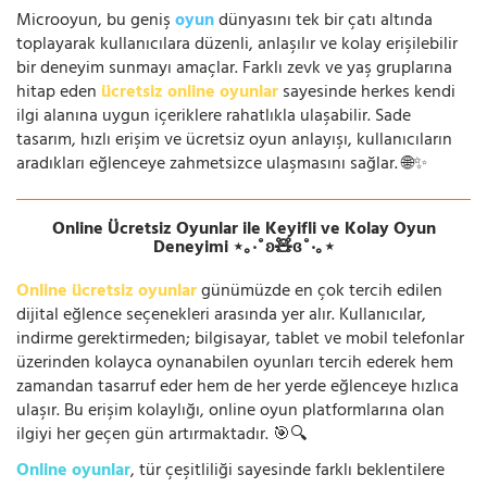
Microoyun, bu geniş
oyun
dünyasını tek bir çatı altında
toplayarak kullanıcılara düzenli, anlaşılır ve kolay erişilebilir
bir deneyim sunmayı amaçlar. Farklı zevk ve yaş gruplarına
hitap eden
ücretsiz online oyunlar
sayesinde herkes kendi
ilgi alanına uygun içeriklere rahatlıkla ulaşabilir. Sade
tasarım, hızlı erişim ve ücretsiz oyun anlayışı, kullanıcıların
aradıkları eğlenceye zahmetsizce ulaşmasını sağlar. 🌐✨
Online Ücretsiz Oyunlar ile Keyifli ve Kolay Oyun
Deneyimi ⋆｡‧˚ʚ🧸ɞ˚‧｡⋆
Online ücretsiz oyunlar
günümüzde en çok tercih edilen
dijital eğlence seçenekleri arasında yer alır. Kullanıcılar,
indirme gerektirmeden; bilgisayar, tablet ve mobil telefonlar
üzerinden kolayca oynanabilen oyunları tercih ederek hem
zamandan tasarruf eder hem de her yerde eğlenceye hızlıca
ulaşır. Bu erişim kolaylığı, online oyun platformlarına olan
ilgiyi her geçen gün artırmaktadır. 🎯🔍
Online oyunlar
, tür çeşitliliği sayesinde farklı beklentilere