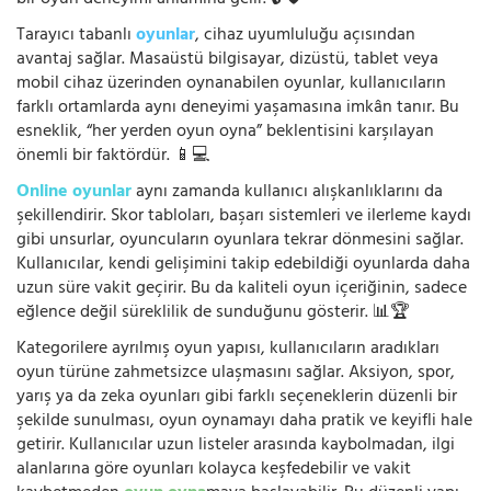
Tarayıcı tabanlı
oyunlar
, cihaz uyumluluğu açısından
avantaj sağlar. Masaüstü bilgisayar, dizüstü, tablet veya
mobil cihaz üzerinden oynanabilen oyunlar, kullanıcıların
farklı ortamlarda aynı deneyimi yaşamasına imkân tanır. Bu
esneklik, “her yerden oyun oyna” beklentisini karşılayan
önemli bir faktördür. 📱💻
Online oyunlar
aynı zamanda kullanıcı alışkanlıklarını da
şekillendirir. Skor tabloları, başarı sistemleri ve ilerleme kaydı
gibi unsurlar, oyuncuların oyunlara tekrar dönmesini sağlar.
Kullanıcılar, kendi gelişimini takip edebildiği oyunlarda daha
uzun süre vakit geçirir. Bu da kaliteli oyun içeriğinin, sadece
eğlence değil süreklilik de sunduğunu gösterir. 📊🏆
Kategorilere ayrılmış oyun yapısı, kullanıcıların aradıkları
oyun türüne zahmetsizce ulaşmasını sağlar. Aksiyon, spor,
yarış ya da zeka oyunları gibi farklı seçeneklerin düzenli bir
şekilde sunulması, oyun oynamayı daha pratik ve keyifli hale
getirir. Kullanıcılar uzun listeler arasında kaybolmadan, ilgi
alanlarına göre oyunları kolayca keşfedebilir ve vakit