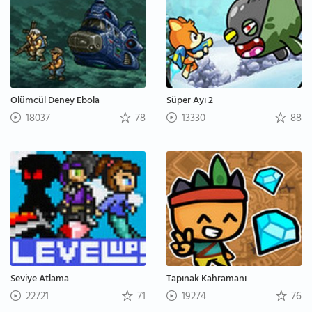
Ölümcül Deney Ebola
Süper Ayı 2
18037
78
13330
88
Seviye Atlama
Tapınak Kahramanı
22721
71
19274
76