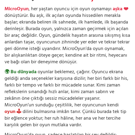
MicroOyun
, her yaştan oyuncu için oyun oynamayı
aşka ❤️
dönüştürür. Bu aşk, ilk açılan oyunda hissedilen merakla
başlar; ekranda beliren ilk sahnede, ilk hamlede, ilk başarıda
derinleşir. Burada oyun, yalnızca zaman geçirmek için açılan
bir araç değildir. Oyun, gündelik hayatın arasına sıkışmış kısa
anlardan taşar, oyuncunun zihninde yer eder ve tekrar tekrar
geri dönme isteği uyandırır. MicroOyun’da oyun oynamak,
bir alışkanlıktan öteye geçer; kendine ait bir ritmi, heyecanı
ve bağı olan bir deneyime dönüşür.
🌍 Bu dünyada
oyunlar beklemez, çağırır. Oyuncu ekrana
geldiği anda seçenekler karşısına dizilir; her biri farklı bir his,
farklı bir tempo ve farklı bir mücadele sunar. Kimi zaman
reflekslerin sınandığı hızlı anlar, kimi zaman sabrın ve
zekânın öne çıktığı sessiz mücadeleler yaşanır.
MicroOyun’un sunduğu çeşitlilik, her oyuncunun kendi
oyun 🕹️
dilini bulmasına imkân tanır. Çünkü burada tek tip
bir eğlence yoktur; her ruh hâline, her ana ve her tercihe
karşılık gelen bir oyun mutlaka vardır.