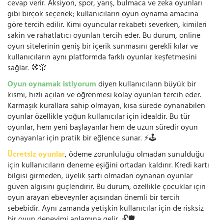
cevap verir. Aksiyon, spor, yarış, bulmaca ve zeka oyunları
gibi birçok seçenek; kullanıcıların oyun oynama amacına
göre tercih edilir. Kimi oyuncular rekabeti severken, kimileri
sakin ve rahatlatıcı oyunları tercih eder. Bu durum, online
oyun sitelerinin geniş bir içerik sunmasını gerekli kılar ve
kullanıcıların aynı platformda farklı oyunlar keşfetmesini
sağlar. 🧭🎲
Oyun oynamak istiyorum
diyen kullanıcıların büyük bir
kısmı, hızlı açılan ve öğrenmesi kolay oyunları tercih eder.
Karmaşık kurallara sahip olmayan, kısa sürede oynanabilen
oyunlar özellikle yoğun kullanıcılar için idealdir. Bu tür
oyunlar, hem yeni başlayanlar hem de uzun süredir oyun
oynayanlar için pratik bir eğlence sunar. ⚡🕹️
Ücretsiz oyunlar
, ödeme zorunluluğu olmadan sunulduğu
için kullanıcıların deneme eşiğini ortadan kaldırır. Kredi kartı
bilgisi girmeden, üyelik şartı olmadan oynanan oyunlar
güven algısını güçlendirir. Bu durum, özellikle çocuklar için
oyun arayan ebeveynler açısından önemli bir tercih
sebebidir. Aynı zamanda yetişkin kullanıcılar için de risksiz
bir oyun deneyimi anlamına gelir. 🔓🛡️