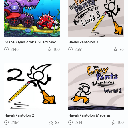
Araba Yiyen Araba: Sualtı Macerası
Havalı Pantolon 3
2146
100
2651
76
Havalı Pantolon 2
Havalı Pantolon Macerası
2464
85
2314
100