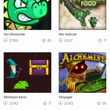
Son Dinozorlar
Dev Solucan
27398
89
33327
71
Sihirbazın Karısı
Simyager
23342
71
25303
66