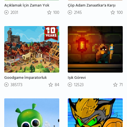
Açıklamak İçin Zaman Yok
Çöp Adam Zanaatkar'a Karşı
2031
100
2145
100
Goodgame İmparatorluk
Işık Görevi
385173
84
12523
71