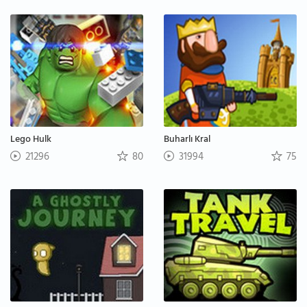
Lego Hulk
Buharlı Kral
21296
80
31994
75