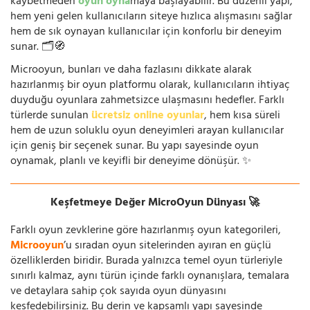
kaybetmeden
oyun oyna
maya başlayabilir. Bu düzenli yapı,
hem yeni gelen kullanıcıların siteye hızlıca alışmasını sağlar
hem de sık oynayan kullanıcılar için konforlu bir deneyim
sunar. 🗂️🧭
Microoyun, bunları ve daha fazlasını dikkate alarak
hazırlanmış bir oyun platformu olarak, kullanıcıların ihtiyaç
duyduğu oyunlara zahmetsizce ulaşmasını hedefler. Farklı
türlerde sunulan
ücretsiz online oyunlar
, hem kısa süreli
hem de uzun soluklu oyun deneyimleri arayan kullanıcılar
için geniş bir seçenek sunar. Bu yapı sayesinde oyun
oynamak, planlı ve keyifli bir deneyime dönüşür. ✨
Keşfetmeye Değer MicroOyun Dünyası 🚀
Farklı oyun zevklerine göre hazırlanmış oyun kategorileri,
Microoyun
’u sıradan oyun sitelerinden ayıran en güçlü
özelliklerden biridir. Burada yalnızca temel oyun türleriyle
sınırlı kalmaz, aynı türün içinde farklı oynanışlara, temalara
ve detaylara sahip çok sayıda oyun dünyasını
keşfedebilirsiniz. Bu derin ve kapsamlı yapı sayesinde