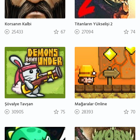
Korsanın Kalbi
Titanların Yükselişi 2
25433
67
27094
74
Şövalye Tavşan
Mağaralar Online
30905
75
28393
70