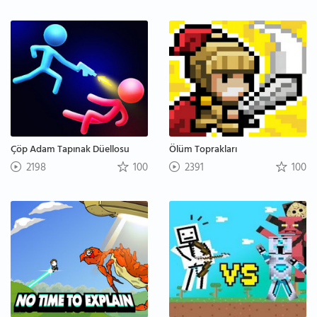
Çöp Adam Tapınak Düellosu
Ölüm Toprakları
2198
100
2391
100