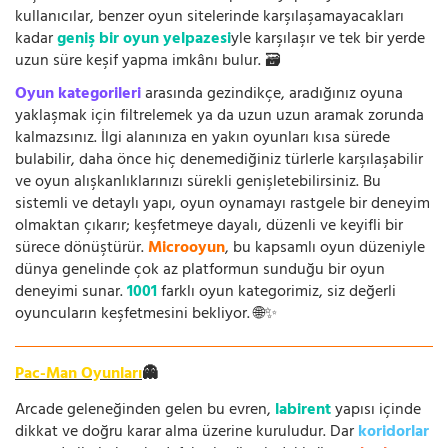
kullanıcılar, benzer oyun sitelerinde karşılaşamayacakları
kadar
geniş bir oyun yelpazesi
yle karşılaşır ve tek bir yerde
uzun süre keşif yapma imkânı bulur. 🗃️
Oyun kategorileri
arasında gezindikçe, aradığınız oyuna
yaklaşmak için filtrelemek ya da uzun uzun aramak zorunda
kalmazsınız. İlgi alanınıza en yakın oyunları kısa sürede
bulabilir, daha önce hiç denemediğiniz türlerle karşılaşabilir
ve oyun alışkanlıklarınızı sürekli genişletebilirsiniz. Bu
sistemli ve detaylı yapı, oyun oynamayı rastgele bir deneyim
olmaktan çıkarır; keşfetmeye dayalı, düzenli ve keyifli bir
sürece dönüştürür.
Microoyun
, bu kapsamlı oyun düzeniyle
dünya genelinde çok az platformun sunduğu bir oyun
deneyimi sunar.
1001
farklı oyun kategorimiz, siz değerli
oyuncuların keşfetmesini bekliyor. 🌐✨
Pac-Man Oyunları
👻
Arcade geleneğinden gelen bu evren,
labirent
yapısı içinde
dikkat ve doğru karar alma üzerine kuruludur. Dar
koridorlar