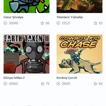
Cesur Şövalye
Titanların Yükselişi
30048
66
33521
83
Dünya İstilası 2
Kovboy Çocuk
39960
79
29901
69