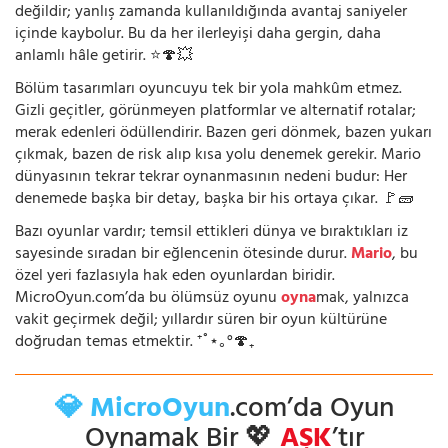
değildir; yanlış zamanda kullanıldığında avantaj saniyeler
içinde kaybolur. Bu da her ilerleyişi daha gergin, daha
anlamlı hâle getirir. ⭐🍄💥
Bölüm tasarımları oyuncuyu tek bir yola mahkûm etmez.
Gizli geçitler, görünmeyen platformlar ve alternatif rotalar;
merak edenleri ödüllendirir. Bazen geri dönmek, bazen yukarı
çıkmak, bazen de risk alıp kısa yolu denemek gerekir. Mario
dünyasının tekrar tekrar oynanmasının nedeni budur: Her
denemede başka bir detay, başka bir his ortaya çıkar. 🚩🧱
Bazı oyunlar vardır; temsil ettikleri dünya ve bıraktıkları iz
sayesinde sıradan bir eğlencenin ötesinde durur.
Mario
, bu
özel yeri fazlasıyla hak eden oyunlardan biridir.
MicroOyun.com’da bu ölümsüz oyunu
oyna
mak, yalnızca
vakit geçirmek değil; yıllardır süren bir oyun kültürüne
doğrudan temas etmektir. ⁺˚⋆｡°🍄₊
💎 MicroOyun
.com’da Oyun
Oynamak Bir 💖
AŞK
’tır