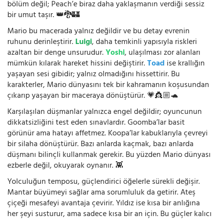
bölüm değil; Peach’e biraz daha yaklaşmanın verdiği sessiz
bir umut taşır. 👑🐉🏰
Mario bu macerada yalnız değildir ve bu detay evrenin
ruhunu derinleştirir.
Luigi
, daha temkinli yapısıyla riskleri
azaltan bir denge unsurudur.
Yoshi
, ulaşılması zor alanları
mümkün kılarak hareket hissini değiştirir.
Toad
ise krallığın
yaşayan sesi gibidir; yalnız olmadığını hissettirir. Bu
karakterler, Mario dünyasını tek bir kahramanın koşusundan
çıkarıp yaşayan bir maceraya dönüştürür. 💗👸🏼🐢
Karşılaşılan düşmanlar yalnızca engel değildir; oyuncunun
dikkatsizliğini test eden sınavlardır. Goomba’lar basit
görünür ama hatayı affetmez. Koopa’lar kabuklarıyla çevreyi
bir silaha dönüştürür. Bazı anlarda kaçmak, bazı anlarda
düşmanı bilinçli kullanmak gerekir. Bu yüzden Mario dünyası
ezberle değil, okuyarak oynanır. 👾
Yolculuğun temposu, güçlendirici öğelerle sürekli değişir.
Mantar büyümeyi sağlar ama sorumluluk da getirir. Ateş
çiçeği mesafeyi avantaja çevirir. Yıldız ise kısa bir anlığına
her şeyi susturur, ama sadece kısa bir an için. Bu güçler kalıcı