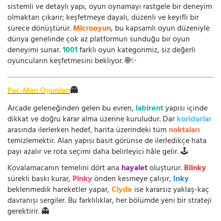
sistemli ve detaylı yapı, oyun oynamayı rastgele bir deneyim
olmaktan çıkarır; keşfetmeye dayalı, düzenli ve keyifli bir
sürece dönüştürür.
Microoyun
, bu kapsamlı oyun düzeniyle
dünya genelinde çok az platformun sunduğu bir oyun
deneyimi sunar.
1001
farklı oyun kategorimiz, siz değerli
oyuncuların keşfetmesini bekliyor. 🌐✨
Pac-Man Oyunları
👻
Arcade geleneğinden gelen bu evren,
labirent
yapısı içinde
dikkat ve doğru karar alma üzerine kuruludur. Dar
koridorlar
arasında ilerlerken hedef, harita üzerindeki tüm
noktaları
temizlemektir. Alan yapısı basit görünse de ilerledikçe hata
payı azalır ve rota seçimi daha belirleyici hâle gelir. 🕹️
Kovalamacanın temelini dört ana
hayalet
oluşturur.
Blinky
sürekli baskı kurar,
Pinky
önden kesmeye çalışır,
Inky
beklenmedik hareketler yapar,
Clyde
ise kararsız yaklaş-kaç
davranışı sergiler. Bu farklılıklar, her bölümde yeni bir strateji
gerektirir. 👻