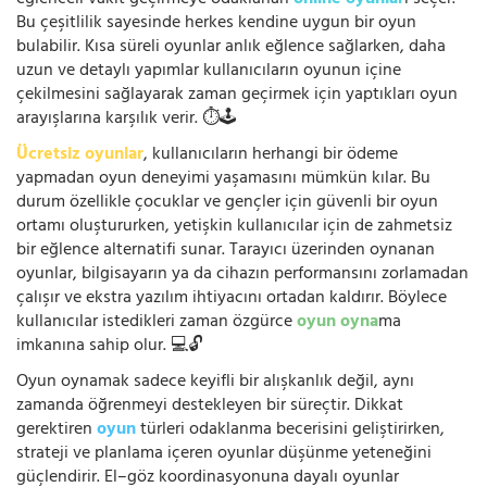
eğlenceli vakit geçirmeye odaklanan
online oyunlar
ı seçer.
Bu çeşitlilik sayesinde herkes kendine uygun bir oyun
bulabilir. Kısa süreli oyunlar anlık eğlence sağlarken, daha
uzun ve detaylı yapımlar kullanıcıların oyunun içine
çekilmesini sağlayarak zaman geçirmek için yaptıkları oyun
arayışlarına karşılık verir. ⏱️🕹️
Ücretsiz oyunlar
, kullanıcıların herhangi bir ödeme
yapmadan oyun deneyimi yaşamasını mümkün kılar. Bu
durum özellikle çocuklar ve gençler için güvenli bir oyun
ortamı oluştururken, yetişkin kullanıcılar için de zahmetsiz
bir eğlence alternatifi sunar. Tarayıcı üzerinden oynanan
oyunlar, bilgisayarın ya da cihazın performansını zorlamadan
çalışır ve ekstra yazılım ihtiyacını ortadan kaldırır. Böylece
kullanıcılar istedikleri zaman özgürce
oyun oyna
ma
imkanına sahip olur. 💻🔓
Oyun oynamak sadece keyifli bir alışkanlık değil, aynı
zamanda öğrenmeyi destekleyen bir süreçtir. Dikkat
gerektiren
oyun
türleri odaklanma becerisini geliştirirken,
strateji ve planlama içeren oyunlar düşünme yeteneğini
güçlendirir. El–göz koordinasyonuna dayalı oyunlar