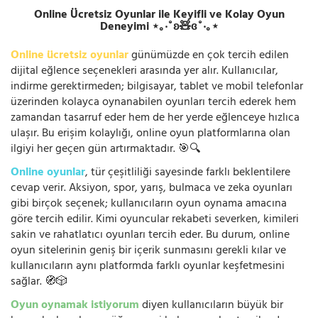
Online Ücretsiz Oyunlar ile Keyifli ve Kolay Oyun
Deneyimi ⋆｡‧˚ʚ🧸ɞ˚‧｡⋆
Online ücretsiz oyunlar
günümüzde en çok tercih edilen
dijital eğlence seçenekleri arasında yer alır. Kullanıcılar,
indirme gerektirmeden; bilgisayar, tablet ve mobil telefonlar
üzerinden kolayca oynanabilen oyunları tercih ederek hem
zamandan tasarruf eder hem de her yerde eğlenceye hızlıca
ulaşır. Bu erişim kolaylığı, online oyun platformlarına olan
ilgiyi her geçen gün artırmaktadır. 🎯🔍
Online oyunlar
, tür çeşitliliği sayesinde farklı beklentilere
cevap verir. Aksiyon, spor, yarış, bulmaca ve zeka oyunları
gibi birçok seçenek; kullanıcıların oyun oynama amacına
göre tercih edilir. Kimi oyuncular rekabeti severken, kimileri
sakin ve rahatlatıcı oyunları tercih eder. Bu durum, online
oyun sitelerinin geniş bir içerik sunmasını gerekli kılar ve
kullanıcıların aynı platformda farklı oyunlar keşfetmesini
sağlar. 🧭🎲
Oyun oynamak istiyorum
diyen kullanıcıların büyük bir