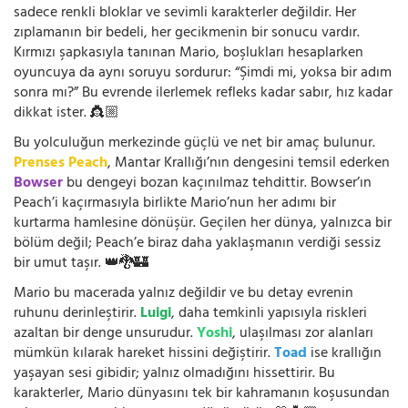
sadece renkli bloklar ve sevimli karakterler değildir. Her
zıplamanın bir bedeli, her gecikmenin bir sonucu vardır.
Kırmızı şapkasıyla tanınan Mario, boşlukları hesaplarken
oyuncuya da aynı soruyu sordurur: “Şimdi mi, yoksa bir adım
sonra mı?” Bu evrende ilerlemek refleks kadar sabır, hız kadar
dikkat ister. 👸🏼
Bu yolculuğun merkezinde güçlü ve net bir amaç bulunur.
Prenses Peach
, Mantar Krallığı’nın dengesini temsil ederken
Bowser
bu dengeyi bozan kaçınılmaz tehdittir. Bowser’ın
Peach’i kaçırmasıyla birlikte Mario’nun her adımı bir
kurtarma hamlesine dönüşür. Geçilen her dünya, yalnızca bir
bölüm değil; Peach’e biraz daha yaklaşmanın verdiği sessiz
bir umut taşır. 👑🐉🏰
Mario bu macerada yalnız değildir ve bu detay evrenin
ruhunu derinleştirir.
Luigi
, daha temkinli yapısıyla riskleri
azaltan bir denge unsurudur.
Yoshi
, ulaşılması zor alanları
mümkün kılarak hareket hissini değiştirir.
Toad
ise krallığın
yaşayan sesi gibidir; yalnız olmadığını hissettirir. Bu
karakterler, Mario dünyasını tek bir kahramanın koşusundan