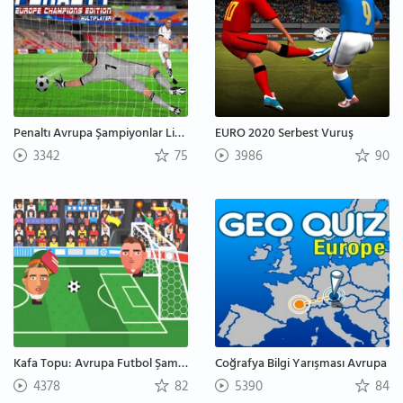
Penaltı Avrupa Şampiyonlar Ligi Çok Oyunculu
EURO 2020 Serbest Vuruş
3342
75
3986
90
Kafa Topu: Avrupa Futbol Şampiyonası
Coğrafya Bilgi Yarışması Avrupa
4378
82
5390
84