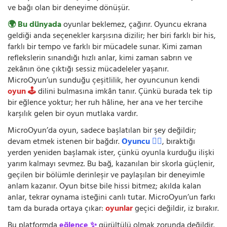
ve bağı olan bir deneyime dönüşür.
🌍 Bu dünyada
oyunlar beklemez, çağırır. Oyuncu ekrana
geldiği anda seçenekler karşısına dizilir; her biri farklı bir his,
farklı bir tempo ve farklı bir mücadele sunar. Kimi zaman
reflekslerin sınandığı hızlı anlar, kimi zaman sabrın ve
zekânın öne çıktığı sessiz mücadeleler yaşanır.
MicroOyun’un sunduğu çeşitlilik, her oyuncunun kendi
oyun 🕹️
dilini bulmasına imkân tanır. Çünkü burada tek tip
bir eğlence yoktur; her ruh hâline, her ana ve her tercihe
karşılık gelen bir oyun mutlaka vardır.
MicroOyun’da oyun, sadece başlatılan bir şey değildir;
devam etmek istenen bir bağdır.
Oyuncu 🧍‍♂️
, bıraktığı
yerden yeniden başlamak ister, çünkü oyunla kurduğu ilişki
yarım kalmayı sevmez. Bu bağ, kazanılan bir skorla güçlenir,
geçilen bir bölümle derinleşir ve paylaşılan bir deneyimle
anlam kazanır. Oyun bitse bile hissi bitmez; akılda kalan
anlar, tekrar oynama isteğini canlı tutar. MicroOyun’un farkı
tam da burada ortaya çıkar:
oyunlar
geçici değildir, iz bırakır.
Bu platformda
eğlence ✨
gürültülü olmak zorunda değildir.