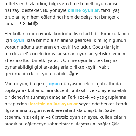
refleksleri hızlandırır, bilgi ve kelime temelli oyunlar ise
hafızayı destekler. Bu yönüyle
online oyunlar
, farklı yaş
grupları için hem eğlendirici hem de geliştirici bir içerik
sunar. 👩🏻‍🏫📚
Her kullanıcının oyunla kurduğu ilişki farklıdır. Kimi kullanıcı
için
oyun
, kısa bir mola anlamına gelirken; kimi için günün
yorgunluğunu atmanın en keyifli yoludur. Çocuklar için
renkli ve eğlenceli dünyalar sunan oyunlar, yetişkinler için
stres azaltıcı bir etki yaratır. Online oyunlar, tek başına
oynanabildiği gibi arkadaşlarla birlikte keyifli vakit
geçirmenin de bir yolu olabilir. 🎭🎉
Microoyun, bu geniş
oyun
dünyasını tek bir çatı altında
toplayarak kullanıcılara düzenli, anlaşılır ve kolay erişilebilir
bir deneyim sunmayı amaçlar. Farklı zevk ve yaş gruplarına
hitap eden
ücretsiz online oyunlar
sayesinde herkes kendi
ilgi alanına uygun içeriklere rahatlıkla ulaşabilir. Sade
tasarım, hızlı erişim ve ücretsiz oyun anlayışı, kullanıcıların
aradıkları eğlenceye zahmetsizce ulaşmasını sağlar. 🌐✨