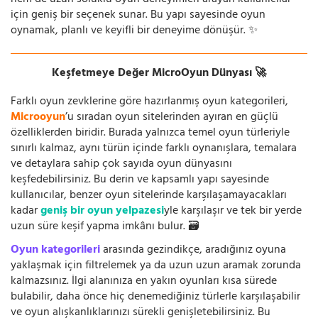
hem de uzun soluklu oyun deneyimleri arayan kullanıcılar
için geniş bir seçenek sunar. Bu yapı sayesinde oyun
oynamak, planlı ve keyifli bir deneyime dönüşür. ✨
Keşfetmeye Değer MicroOyun Dünyası 🚀
Farklı oyun zevklerine göre hazırlanmış oyun kategorileri,
Microoyun
’u sıradan oyun sitelerinden ayıran en güçlü
özelliklerden biridir. Burada yalnızca temel oyun türleriyle
sınırlı kalmaz, aynı türün içinde farklı oynanışlara, temalara
ve detaylara sahip çok sayıda oyun dünyasını
keşfedebilirsiniz. Bu derin ve kapsamlı yapı sayesinde
kullanıcılar, benzer oyun sitelerinde karşılaşamayacakları
kadar
geniş bir oyun yelpazesi
yle karşılaşır ve tek bir yerde
uzun süre keşif yapma imkânı bulur. 🗃️
Oyun kategorileri
arasında gezindikçe, aradığınız oyuna
yaklaşmak için filtrelemek ya da uzun uzun aramak zorunda
kalmazsınız. İlgi alanınıza en yakın oyunları kısa sürede
bulabilir, daha önce hiç denemediğiniz türlerle karşılaşabilir
ve oyun alışkanlıklarınızı sürekli genişletebilirsiniz. Bu