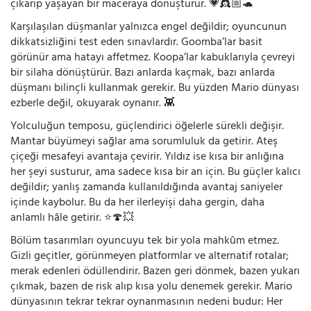
çıkarıp yaşayan bir maceraya dönüştürür. 💗👸🏼🐢
Karşılaşılan düşmanlar yalnızca engel değildir; oyuncunun
dikkatsizliğini test eden sınavlardır. Goomba’lar basit
görünür ama hatayı affetmez. Koopa’lar kabuklarıyla çevreyi
bir silaha dönüştürür. Bazı anlarda kaçmak, bazı anlarda
düşmanı bilinçli kullanmak gerekir. Bu yüzden Mario dünyası
ezberle değil, okuyarak oynanır. 👾
Yolculuğun temposu, güçlendirici öğelerle sürekli değişir.
Mantar büyümeyi sağlar ama sorumluluk da getirir. Ateş
çiçeği mesafeyi avantaja çevirir. Yıldız ise kısa bir anlığına
her şeyi susturur, ama sadece kısa bir an için. Bu güçler kalıcı
değildir; yanlış zamanda kullanıldığında avantaj saniyeler
içinde kaybolur. Bu da her ilerleyişi daha gergin, daha
anlamlı hâle getirir. ⭐🍄💥
Bölüm tasarımları oyuncuyu tek bir yola mahkûm etmez.
Gizli geçitler, görünmeyen platformlar ve alternatif rotalar;
merak edenleri ödüllendirir. Bazen geri dönmek, bazen yukarı
çıkmak, bazen de risk alıp kısa yolu denemek gerekir. Mario
dünyasının tekrar tekrar oynanmasının nedeni budur: Her