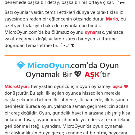
denemede başka bir detay, başka bir his ortaya çıkar. 🚩🧱
Bazı oyunlar vardır; temsil ettikleri dünya ve bıraktıkları iz
sayesinde sıradan bir eğlencenin ötesinde durur.
Mario
, bu
özel yeri fazlasıyla hak eden oyunlardan biridir.
MicroOyun.com’da bu ölümsüz oyunu
oyna
mak, yalnızca
vakit geçirmek değil; yıllardır süren bir oyun kültürüne
doğrudan temas etmektir. ⁺˚⋆｡°🍄₊
💎 MicroOyun
.com’da Oyun
Oynamak Bir 💖
AŞK
’tır
MicroOyun
, her yaştan oyuncu için oyun oynamayı
aşka ❤️
dönüştürür. Bu aşk, ilk açılan oyunda hissedilen merakla
başlar; ekranda beliren ilk sahnede, ilk hamlede, ilk başarıda
derinleşir. Burada oyun, yalnızca zaman geçirmek için açılan
bir araç değildir. Oyun, gündelik hayatın arasına sıkışmış kısa
anlardan taşar, oyuncunun zihninde yer eder ve tekrar tekrar
geri dönme isteği uyandırır. MicroOyun’da oyun oynamak,
bir alışkanlıktan öteye geçer; kendine ait bir ritmi, heyecanı