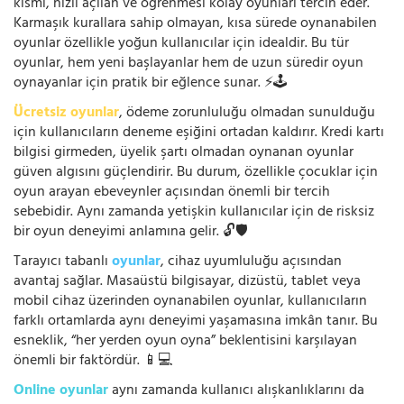
kısmı, hızlı açılan ve öğrenmesi kolay oyunları tercih eder.
Karmaşık kurallara sahip olmayan, kısa sürede oynanabilen
oyunlar özellikle yoğun kullanıcılar için idealdir. Bu tür
oyunlar, hem yeni başlayanlar hem de uzun süredir oyun
oynayanlar için pratik bir eğlence sunar. ⚡🕹️
Ücretsiz oyunlar
, ödeme zorunluluğu olmadan sunulduğu
için kullanıcıların deneme eşiğini ortadan kaldırır. Kredi kartı
bilgisi girmeden, üyelik şartı olmadan oynanan oyunlar
güven algısını güçlendirir. Bu durum, özellikle çocuklar için
oyun arayan ebeveynler açısından önemli bir tercih
sebebidir. Aynı zamanda yetişkin kullanıcılar için de risksiz
bir oyun deneyimi anlamına gelir. 🔓🛡️
Tarayıcı tabanlı
oyunlar
, cihaz uyumluluğu açısından
avantaj sağlar. Masaüstü bilgisayar, dizüstü, tablet veya
mobil cihaz üzerinden oynanabilen oyunlar, kullanıcıların
farklı ortamlarda aynı deneyimi yaşamasına imkân tanır. Bu
esneklik, “her yerden oyun oyna” beklentisini karşılayan
önemli bir faktördür. 📱💻
Online oyunlar
aynı zamanda kullanıcı alışkanlıklarını da