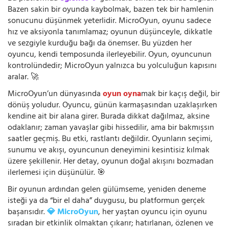
Bazen sakin bir oyunda kaybolmak, bazen tek bir hamlenin
sonucunu düşünmek yeterlidir. MicroOyun, oyunu sadece
hız ve aksiyonla tanımlamaz; oyunun düşünceyle, dikkatle
ve sezgiyle kurduğu bağı da önemser. Bu yüzden her
oyuncu, kendi temposunda ilerleyebilir. Oyun, oyuncunun
kontrolündedir; MicroOyun yalnızca bu yolculuğun kapısını
aralar. 🚀
MicroOyun’un dünyasında
oyun oyna
mak bir kaçış değil, bir
dönüş yoludur. Oyuncu, günün karmaşasından uzaklaşırken
kendine ait bir alana girer. Burada dikkat dağılmaz, aksine
odaklanır; zaman yavaşlar gibi hissedilir, ama bir bakmışsın
saatler geçmiş. Bu etki, rastlantı değildir. Oyunların seçimi,
sunumu ve akışı, oyuncunun deneyimini kesintisiz kılmak
üzere şekillenir. Her detay, oyunun doğal akışını bozmadan
ilerlemesi için düşünülür. 🎯
Bir oyunun ardından gelen gülümseme, yeniden deneme
isteği ya da “bir el daha” duygusu, bu platformun gerçek
başarısıdır.
💎 MicroOyun
, her yaştan oyuncu için oyunu
sıradan bir etkinlik olmaktan çıkarır; hatırlanan, özlenen ve