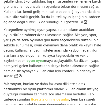
şekillendirir. Skor tabloları, başarı sistemleri ve ilerleme kaydı
gibi unsurlar, oyuncuların oyunlara tekrar dönmesini sağlar.
Kullanıcılar, kendi gelişimini takip edebildiği oyunlarda daha
uzun süre vakit geçirir. Bu da kaliteli oyun içeriğinin, sadece
eğlence değil süreklilik de sunduğunu gösterir. 📊🏆
Kategorilere ayrılmış oyun yapısı, kullanıcıların aradıkları
oyun türüne zahmetsizce ulaşmasını sağlar. Aksiyon, spor,
yarış ya da zeka oyunları gibi farklı seçeneklerin düzenli bir
şekilde sunulması, oyun oynamayı daha pratik ve keyifli hale
getirir. Kullanıcılar uzun listeler arasında kaybolmadan, ilgi
alanlarına göre oyunları kolayca keşfedebilir ve vakit
kaybetmeden
oyun oyna
maya başlayabilir. Bu düzenli yapı,
hem yeni gelen kullanıcıların siteye hızlıca alışmasını sağlar
hem de sık oynayan kullanıcılar için konforlu bir deneyim
sunar. 🗂️🧭
Microoyun, bunları ve daha fazlasını dikkate alarak
hazırlanmış bir oyun platformu olarak, kullanıcıların ihtiyaç
duyduğu oyunlara zahmetsizce ulaşmasını hedefler. Farklı
türlerde sunulan
ücretsiz online oyunlar
, hem kısa süreli