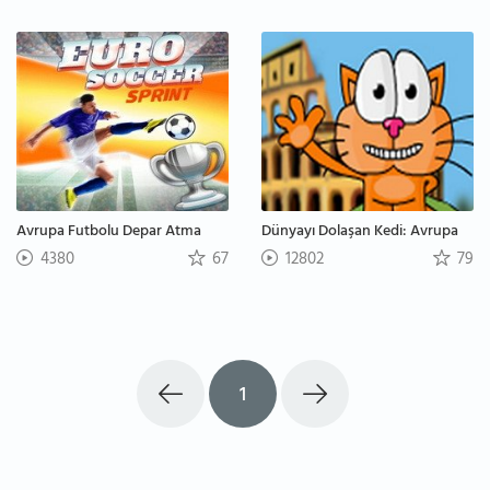
Avrupa Futbolu Depar Atma
Dünyayı Dolaşan Kedi: Avrupa
4380
67
12802
79
1