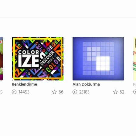
Renklendirme
Alan Doldurma
F
5
14453
66
23183
62