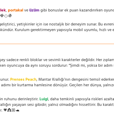
ilek
,
portakal
ve
üzüm
gibi bonuslar ek puan kazandırırken oyuncu
🍓🍊🍇
eliştirici, yetişkinler için ise nostaljik bir deneyim sunar. Bu evren
dür. Kurulum gerektirmeyen yapısıyla mobil uyumlu, hızlı ve erişi
 sadece renkli bloklar ve sevimli karakterler değildir. Her zıplam
rken oyuncuya da aynı soruyu sordurur: “Şimdi mi, yoksa bir adım s
lunur.
Prenses Peach
, Mantar Krallığı’nın dengesini temsil ederk
r adımı bir kurtarma hamlesine dönüşür. Geçilen her dünya, yalnı
n ruhunu derinleştirir.
Luigi
, daha temkinli yapısıyla riskleri aza
rallığın yaşayan sesi gibidir; yalnız olmadığını hissettirir. Bu kara
r. 💗👸🏼🐢