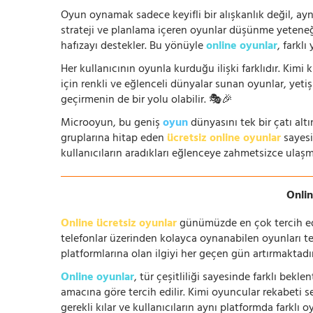
Oyun oynamak sadece keyifli bir alışkanlık değil, ay
strateji ve planlama içeren oyunlar düşünme yeteneğin
hafızayı destekler. Bu yönüyle
online oyunlar
, farklı
Her kullanıcının oyunla kurduğu ilişki farklıdır. Kimi k
için renkli ve eğlenceli dünyalar sunan oyunlar, yetişki
geçirmenin de bir yolu olabilir. 🎭🎉
Microoyun, bu geniş
oyun
dünyasını tek bir çatı altı
gruplarına hitap eden
ücretsiz online oyunlar
sayesin
kullanıcıların aradıkları eğlenceye zahmetsizce ulaşm
Onlin
Online ücretsiz oyunlar
günümüzde en çok tercih edile
telefonlar üzerinden kolayca oynanabilen oyunları te
platformlarına olan ilgiyi her geçen gün artırmaktadı
Online oyunlar
, tür çeşitliliği sayesinde farklı bek
amacına göre tercih edilir. Kimi oyuncular rekabeti se
gerekli kılar ve kullanıcıların aynı platformda farklı 