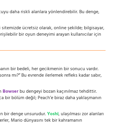
yu daha riskli alanlara yönlendirebilir. Bu denge,
i sitemizde ücretsiz olarak, online şekilde; bilgisayar,
lebilir bir oyun deneyimi arayan kullanıcılar için
anın bir bedeli, her gecikmenin bir sonucu vardır.
onra mı?” Bu evrende ilerlemek refleks kadar sabır,
en
Bowser
bu dengeyi bozan kaçınılmaz tehdittir.
zca bir bölüm değil; Peach’e biraz daha yaklaşmanın
ltan bir denge unsurudur.
Yoshi
, ulaşılması zor alanları
kterler, Mario dünyasını tek bir kahramanın