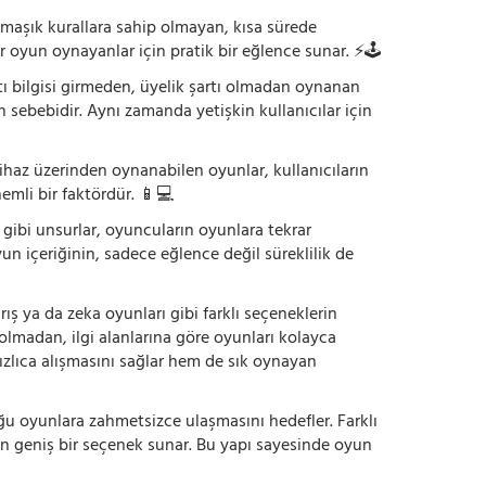
armaşık kurallara sahip olmayan, kısa sürede
r oyun oynayanlar için pratik bir eğlence sunar. ⚡🕹️
tı bilgisi girmeden, üyelik şartı olmadan oynanan
 sebebidir. Aynı zamanda yetişkin kullanıcılar için
ihaz üzerinden oynanabilen oyunlar, kullanıcıların
emli bir faktördür. 📱💻
dı gibi unsurlar, oyuncuların oyunlara tekrar
yun içeriğinin, sadece eğlence değil süreklilik de
ış ya da zeka oyunları gibi farklı seçeneklerin
bolmadan, ilgi alanlarına göre oyunları kolayca
hızlıca alışmasını sağlar hem de sık oynayan
uğu oyunlara zahmetsizce ulaşmasını hedefler. Farklı
in geniş bir seçenek sunar. Bu yapı sayesinde oyun