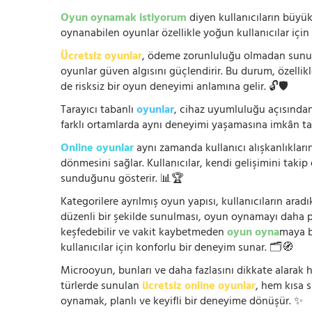
Oyun oynamak istiyorum
diyen kullanıcıların büyük
oynanabilen oyunlar özellikle yoğun kullanıcılar için
Ücretsiz oyunlar
, ödeme zorunluluğu olmadan sunuldu
oyunlar güven algısını güçlendirir. Bu durum, özellik
de risksiz bir oyun deneyimi anlamına gelir. 🔓🛡️
Tarayıcı tabanlı
oyunlar
, cihaz uyumluluğu açısından
farklı ortamlarda aynı deneyimi yaşamasına imkân tan
Online oyunlar
aynı zamanda kullanıcı alışkanlıklarını
dönmesini sağlar. Kullanıcılar, kendi gelişimini takip
sunduğunu gösterir. 📊🏆
Kategorilere ayrılmış oyun yapısı, kullanıcıların arad
düzenli bir şekilde sunulması, oyun oynamayı daha prat
keşfedebilir ve vakit kaybetmeden
oyun oyna
maya b
kullanıcılar için konforlu bir deneyim sunar. 🗂️🧭
Microoyun, bunları ve daha fazlasını dikkate alarak h
türlerde sunulan
ücretsiz online oyunlar
, hem kısa 
oynamak, planlı ve keyifli bir deneyime dönüşür. ✨