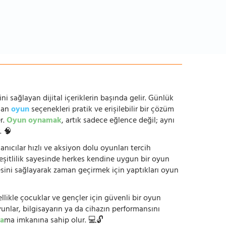
ni sağlayan dijital içeriklerin başında gelir. Günlük
anan
oyun
seçenekleri pratik ve erişilebilir bir çözüm
r.
Oyun oynamak
, artık sadece eğlence değil; aynı
. 🧠
anıcılar hızlı ve aksiyon dolu oyunları tercih
çeşitlilik sayesinde herkes kendine uygun bir oyun
mesini sağlayarak zaman geçirmek için yaptıkları oyun
ikle çocuklar ve gençler için güvenli bir oyun
yunlar, bilgisayarın ya da cihazın performansını
a
ma imkanına sahip olur. 💻🔓