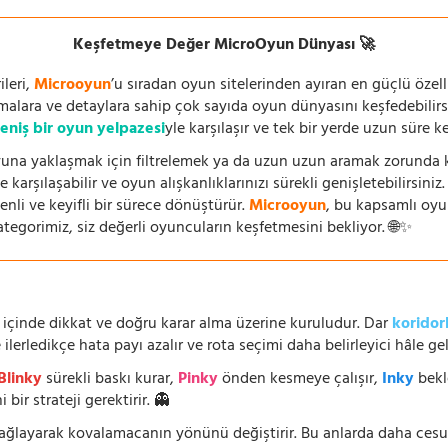
Keşfetmeye Değer MicroOyun Dünyası 🚀
leri,
Microoyun
’u sıradan oyun sitelerinden ayıran en güçlü özell
temalara ve detaylara sahip çok sayıda oyun dünyasını keşfedebilirs
eniş bir oyun yelpazesi
yle karşılaşır ve tek bir yerde uzun süre k
una yaklaşmak için filtrelemek ya da uzun uzun aramak zorunda kal
 karşılaşabilir ve oyun alışkanlıklarınızı sürekli genişletebilirsini
nli ve keyifli bir sürece dönüştürür.
Microoyun
, bu kapsamlı oy
ategorimiz, siz değerli oyuncuların keşfetmesini bekliyor. 🌐✨
 içinde dikkat ve doğru karar alma üzerine kuruludur. Dar
koridor
lerledikçe hata payı azalır ve rota seçimi daha belirleyici hâle geli
Blinky
sürekli baskı kurar,
Pinky
önden kesmeye çalışır,
Inky
bekl
 bir strateji gerektirir. 👻
 sağlayarak kovalamacanın yönünü değiştirir. Bu anlarda daha ces