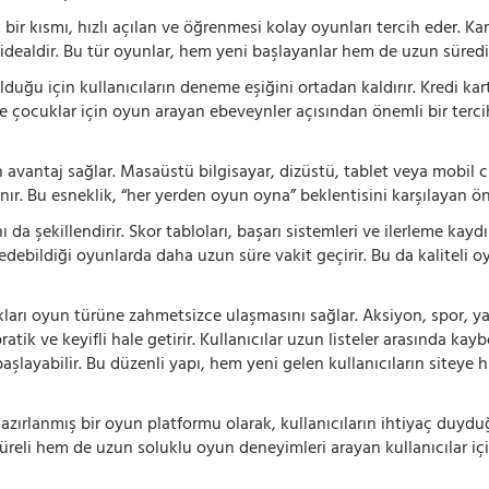
 bir kısmı, hızlı açılan ve öğrenmesi kolay oyunları tercih eder. K
 idealdir. Bu tür oyunlar, hem yeni başlayanlar hem de uzun süredi
ğu için kullanıcıların deneme eşiğini ortadan kaldırır. Kredi kar
le çocuklar için oyun arayan ebeveynler açısından önemli bir tercih
 avantaj sağlar. Masaüstü bilgisayar, dizüstü, tablet veya mobil c
ır. Bu esneklik, “her yerden oyun oyna” beklentisini karşılayan ön
 da şekillendirir. Skor tabloları, başarı sistemleri ve ilerleme kay
 edebildiği oyunlarda daha uzun süre vakit geçirir. Bu da kaliteli o
ıkları oyun türüne zahmetsizce ulaşmasını sağlar. Aksiyon, spor, yar
ik ve keyifli hale getirir. Kullanıcılar uzun listeler arasında kay
aşlayabilir. Bu düzenli yapı, hem yeni gelen kullanıcıların siteye 
azırlanmış bir oyun platformu olarak, kullanıcıların ihtiyaç duyd
süreli hem de uzun soluklu oyun deneyimleri arayan kullanıcılar iç