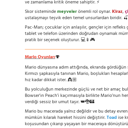
ve zamanlama kritik öneme sahiptir. ⚡
Skor sisteminde
meyveler
önemli rol oynar.
Kiraz
,
ç
ustalaşmayı teşvik eden temel unsurlardan biridir. 
Pac-Man; çocuklar için anlaşılır, gençler için refleks g
tablet ve telefon üzerinden doğrudan oynamak mümkün
pratik bir seçenek oluşturur. 💻📱🎮
Mario Oyunları
🍄
Mario dünyasına adım attığında, ekranda gördüğün şey
Kırmızı şapkasıyla tanınan Mario, boşlukları hesapla
hız kadar dikkat ister. 👸🏼
Bu yolculuğun merkezinde güçlü ve net bir amaç bu
Bowser’ın Peach’i kaçırmasıyla birlikte Mario’nun he
verdiği sessiz bir umut taşır. 👑🐉🏰
Mario bu macerada yalnız değildir ve bu detay evreni
mümkün kılarak hareket hissini değiştirir.
Toad
ise k
koşusundan çıkarıp yaşayan bir maceraya dönüştürü