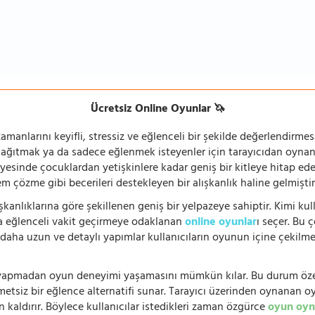
Ücretsiz Online Oyunlar 🦄
manlarını keyifli, stressiz ve eğlenceli bir şekilde değerlendirmesi
 dağıtmak ya da sadece eğlenmek isteyenler için tarayıcıdan oyn
ayesinde çocuklardan yetişkinlere kadar geniş bir kitleye hitap ede
 çözme gibi becerileri destekleyen bir alışkanlık haline gelmiştir
şkanlıklarına göre şekillenen geniş bir yelpazeye sahiptir. Kimi kull
da eğlenceli vakit geçirmeye odaklanan
online oyunlar
ı seçer. Bu 
n, daha uzun ve detaylı yapımlar kullanıcıların oyunun içine çekil
e yapmadan oyun deneyimi yaşamasını mümkün kılar. Bu durum özell
hmetsiz bir eğlence alternatifi sunar. Tarayıcı üzerinden oynanan o
n kaldırır. Böylece kullanıcılar istedikleri zaman özgürce
oyun oyn