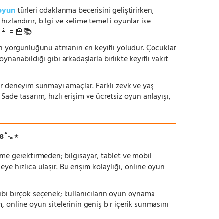
oyun
türleri odaklanma becerisini geliştirirken,
zlandırır, bilgi ve kelime temelli oyunlar ise
. 👩🏻‍🏫📚
nün yorgunluğunu atmanın en keyifli yoludur. Çocuklar
oynanabildiği gibi arkadaşlarla birlikte keyifli vakit
r bir deneyim sunmayı amaçlar. Farklı zevk ve yaş
 Sade tasarım, hızlı erişim ve ücretsiz oyun anlayışı,
ɞ˚‧｡⋆
irme gerektirmeden; bilgisayar, tablet ve mobil
 hızlıca ulaşır. Bu erişim kolaylığı, online oyun
ı gibi birçok seçenek; kullanıcıların oyun oynama
m, online oyun sitelerinin geniş bir içerik sunmasını