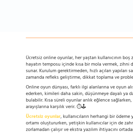
Ücretsiz online oyunlar, her yaştan kullanıcının boş za
hayatın temposu içinde kısa bir mola vermek, zihni
sunar. Kurulum gerektirmeden, hızlı açılan yapıları s
zamanda refleks geliştirme, dikkat toplama ve problem
Online oyun dünyası, farklı ilgi alanlarına ve oyun alı
ederken, kimileri daha sakin, düşünmeye dayalı ya 
bulabilir. Kısa süreli oyunlar anlık eğlence sağlarke
arayışlarına karşılık verir. ⏱️🕹️
Ücretsiz oyunlar
, kullanıcıların herhangi bir ödem
ortamı oluştururken, yetişkin kullanıcılar için de za
zorlamadan çalışır ve ekstra yazılım ihtiyacını ortada