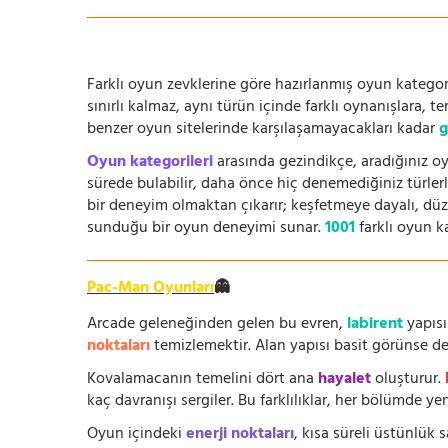
Farklı oyun zevklerine göre hazırlanmış oyun kategori
sınırlı kalmaz, aynı türün içinde farklı oynanışlara, 
benzer oyun sitelerinde karşılaşamayacakları kadar
g
Oyun kategorileri
arasında gezindikçe, aradığınız oy
sürede bulabilir, daha önce hiç denemediğiniz türlerle
bir deneyim olmaktan çıkarır; keşfetmeye dayalı, düze
sunduğu bir oyun deneyimi sunar.
1001
farklı oyun k
Pac-Man Oyunları
👻
Arcade geleneğinden gelen bu evren,
labirent
yapısı
noktaları
temizlemektir. Alan yapısı basit görünse de i
Kovalamacanın temelini dört ana
hayalet
oluşturur.
kaç davranışı sergiler. Bu farklılıklar, her bölümde yeni
Oyun içindeki
enerji noktaları
, kısa süreli üstünlük