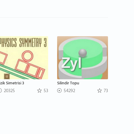
izik Simetrisi 3
Silindir Topu
20325
53
54292
73