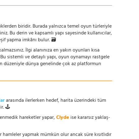
iklerden biridir. Burada yalnızca temel oyun türleriyle
iniz. Bu derin ve kapsamlı yapı sayesinde kullanıcılar,
eşif yapma imkânı bulur. 🗃️
mazsınız. İlgi alanınıza en yakın oyunları kısa
z. Bu sistemli ve detaylı yapı, oyun oynamayı rastgele
un düzeniyle dünya genelinde çok az platformun
lar
arasında ilerlerken hedef, harita üzerindeki tüm
r. 🕹️
enmedik hareketler yapar,
Clyde
ise kararsız yaklaş-
ur hamleler yapmak mümkün olur ancak süre kısıtlıdır