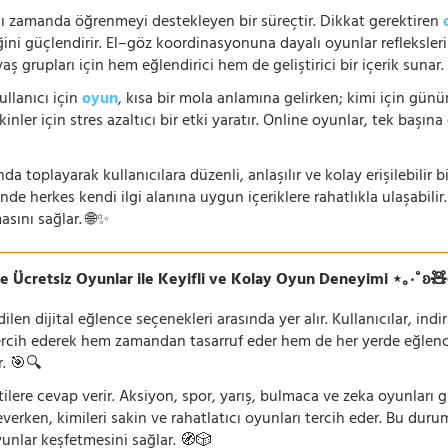
nı zamanda öğrenmeyi destekleyen bir süreçtir. Dikkat gerektiren
i güçlendirir. El–göz koordinasyonuna dayalı oyunlar refleksleri hı
 yaş grupları için hem eğlendirici hem de geliştirici bir içerik sunar
ullanıcı için
oyun
, kısa bir mola anlamına gelirken; kimi için gü
nler için stres azaltıcı bir etki yaratır. Online oyunlar, tek başına 
nda toplayarak kullanıcılara düzenli, anlaşılır ve kolay erişilebili
de herkes kendi ilgi alanına uygun içeriklere rahatlıkla ulaşabilir.
asını sağlar. 🌐✨
e Ücretsiz Oyunlar ile Keyifli ve Kolay Oyun Deneyimi ⋆｡‧˚ʚ
n dijital eğlence seçenekleri arasında yer alır. Kullanıcılar, ind
rcih ederek hem zamandan tasarruf eder hem de her yerde eğlenceye
r. 🎯🔍
lentilere cevap verir. Aksiyon, spor, yarış, bulmaca ve zeka oyunlar
verken, kimileri sakin ve rahatlatıcı oyunları tercih eder. Bu duru
oyunlar keşfetmesini sağlar. 🧭🎲