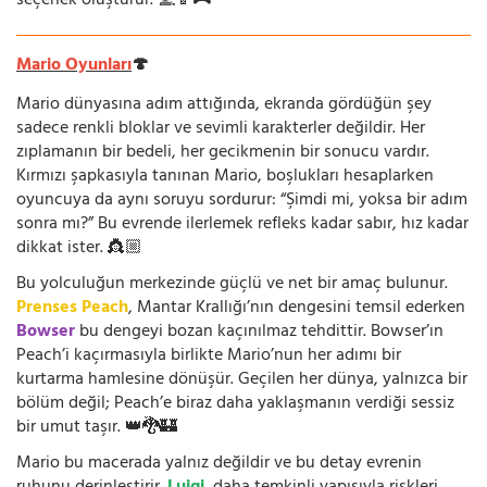
seçenek oluşturur. 💻📱🎮
Mario Oyunları
🍄
Mario dünyasına adım attığında, ekranda gördüğün şey
sadece renkli bloklar ve sevimli karakterler değildir. Her
zıplamanın bir bedeli, her gecikmenin bir sonucu vardır.
Kırmızı şapkasıyla tanınan Mario, boşlukları hesaplarken
oyuncuya da aynı soruyu sordurur: “Şimdi mi, yoksa bir adım
sonra mı?” Bu evrende ilerlemek refleks kadar sabır, hız kadar
dikkat ister. 👸🏼
Bu yolculuğun merkezinde güçlü ve net bir amaç bulunur.
Prenses Peach
, Mantar Krallığı’nın dengesini temsil ederken
Bowser
bu dengeyi bozan kaçınılmaz tehdittir. Bowser’ın
Peach’i kaçırmasıyla birlikte Mario’nun her adımı bir
kurtarma hamlesine dönüşür. Geçilen her dünya, yalnızca bir
bölüm değil; Peach’e biraz daha yaklaşmanın verdiği sessiz
bir umut taşır. 👑🐉🏰
Mario bu macerada yalnız değildir ve bu detay evrenin