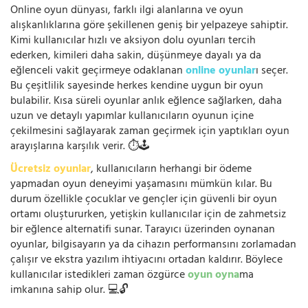
Online oyun dünyası, farklı ilgi alanlarına ve oyun
alışkanlıklarına göre şekillenen geniş bir yelpazeye sahiptir.
Kimi kullanıcılar hızlı ve aksiyon dolu oyunları tercih
ederken, kimileri daha sakin, düşünmeye dayalı ya da
eğlenceli vakit geçirmeye odaklanan
online oyunlar
ı seçer.
Bu çeşitlilik sayesinde herkes kendine uygun bir oyun
bulabilir. Kısa süreli oyunlar anlık eğlence sağlarken, daha
uzun ve detaylı yapımlar kullanıcıların oyunun içine
çekilmesini sağlayarak zaman geçirmek için yaptıkları oyun
arayışlarına karşılık verir. ⏱️🕹️
Ücretsiz oyunlar
, kullanıcıların herhangi bir ödeme
yapmadan oyun deneyimi yaşamasını mümkün kılar. Bu
durum özellikle çocuklar ve gençler için güvenli bir oyun
ortamı oluştururken, yetişkin kullanıcılar için de zahmetsiz
bir eğlence alternatifi sunar. Tarayıcı üzerinden oynanan
oyunlar, bilgisayarın ya da cihazın performansını zorlamadan
çalışır ve ekstra yazılım ihtiyacını ortadan kaldırır. Böylece
kullanıcılar istedikleri zaman özgürce
oyun oyna
ma
imkanına sahip olur. 💻🔓