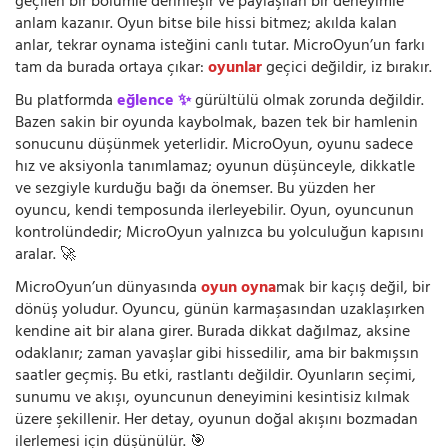
geçilen bir bölümle derinleşir ve paylaşılan bir deneyimle
anlam kazanır. Oyun bitse bile hissi bitmez; akılda kalan
anlar, tekrar oynama isteğini canlı tutar. MicroOyun’un farkı
tam da burada ortaya çıkar:
oyunlar
geçici değildir, iz bırakır.
Bu platformda
eğlence ✨
gürültülü olmak zorunda değildir.
Bazen sakin bir oyunda kaybolmak, bazen tek bir hamlenin
sonucunu düşünmek yeterlidir. MicroOyun, oyunu sadece
hız ve aksiyonla tanımlamaz; oyunun düşünceyle, dikkatle
ve sezgiyle kurduğu bağı da önemser. Bu yüzden her
oyuncu, kendi temposunda ilerleyebilir. Oyun, oyuncunun
kontrolündedir; MicroOyun yalnızca bu yolculuğun kapısını
aralar. 🚀
MicroOyun’un dünyasında
oyun oyna
mak bir kaçış değil, bir
dönüş yoludur. Oyuncu, günün karmaşasından uzaklaşırken
kendine ait bir alana girer. Burada dikkat dağılmaz, aksine
odaklanır; zaman yavaşlar gibi hissedilir, ama bir bakmışsın
saatler geçmiş. Bu etki, rastlantı değildir. Oyunların seçimi,
sunumu ve akışı, oyuncunun deneyimini kesintisiz kılmak
üzere şekillenir. Her detay, oyunun doğal akışını bozmadan
ilerlemesi için düşünülür. 🎯