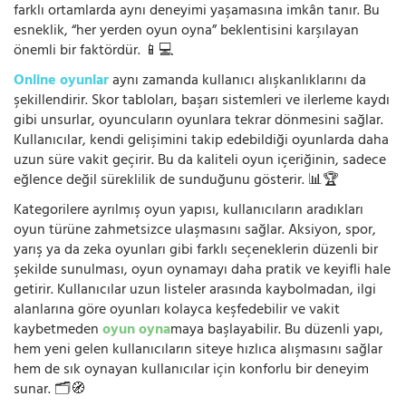
farklı ortamlarda aynı deneyimi yaşamasına imkân tanır. Bu
esneklik, “her yerden oyun oyna” beklentisini karşılayan
önemli bir faktördür. 📱💻
Online oyunlar
aynı zamanda kullanıcı alışkanlıklarını da
şekillendirir. Skor tabloları, başarı sistemleri ve ilerleme kaydı
gibi unsurlar, oyuncuların oyunlara tekrar dönmesini sağlar.
Kullanıcılar, kendi gelişimini takip edebildiği oyunlarda daha
uzun süre vakit geçirir. Bu da kaliteli oyun içeriğinin, sadece
eğlence değil süreklilik de sunduğunu gösterir. 📊🏆
Kategorilere ayrılmış oyun yapısı, kullanıcıların aradıkları
oyun türüne zahmetsizce ulaşmasını sağlar. Aksiyon, spor,
yarış ya da zeka oyunları gibi farklı seçeneklerin düzenli bir
şekilde sunulması, oyun oynamayı daha pratik ve keyifli hale
getirir. Kullanıcılar uzun listeler arasında kaybolmadan, ilgi
alanlarına göre oyunları kolayca keşfedebilir ve vakit
kaybetmeden
oyun oyna
maya başlayabilir. Bu düzenli yapı,
hem yeni gelen kullanıcıların siteye hızlıca alışmasını sağlar
hem de sık oynayan kullanıcılar için konforlu bir deneyim
sunar. 🗂️🧭