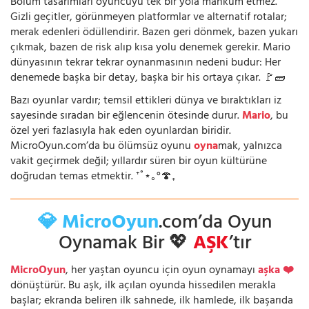
Bölüm tasarımları oyuncuyu tek bir yola mahkûm etmez.
Gizli geçitler, görünmeyen platformlar ve alternatif rotalar;
merak edenleri ödüllendirir. Bazen geri dönmek, bazen yukarı
çıkmak, bazen de risk alıp kısa yolu denemek gerekir. Mario
dünyasının tekrar tekrar oynanmasının nedeni budur: Her
denemede başka bir detay, başka bir his ortaya çıkar. 🚩🧱
Bazı oyunlar vardır; temsil ettikleri dünya ve bıraktıkları iz
sayesinde sıradan bir eğlencenin ötesinde durur.
Mario
, bu
özel yeri fazlasıyla hak eden oyunlardan biridir.
MicroOyun.com’da bu ölümsüz oyunu
oyna
mak, yalnızca
vakit geçirmek değil; yıllardır süren bir oyun kültürüne
doğrudan temas etmektir. ⁺˚⋆｡°🍄₊
💎 MicroOyun
.com’da Oyun
Oynamak Bir 💖
AŞK
’tır
MicroOyun
, her yaştan oyuncu için oyun oynamayı
aşka ❤️
dönüştürür. Bu aşk, ilk açılan oyunda hissedilen merakla
başlar; ekranda beliren ilk sahnede, ilk hamlede, ilk başarıda