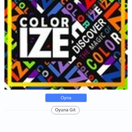
Oyna
Oyuna Git