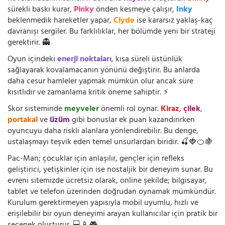
sürekli baskı kurar,
Pinky
önden kesmeye çalışır,
Inky
beklenmedik hareketler yapar,
Clyde
ise kararsız yaklaş-kaç
davranışı sergiler. Bu farklılıklar, her bölümde yeni bir strateji
gerektirir. 👻
Oyun içindeki
enerji noktaları
, kısa süreli üstünlük
sağlayarak kovalamacanın yönünü değiştirir. Bu anlarda
daha cesur hamleler yapmak mümkün olur ancak süre
kısıtlıdır ve zamanlama kritik öneme sahiptir. ⚡
Skor sisteminde
meyveler
önemli rol oynar.
Kiraz
,
çilek
,
portakal
ve
üzüm
gibi bonuslar ek puan kazandırırken
oyuncuyu daha riskli alanlara yönlendirebilir. Bu denge,
ustalaşmayı teşvik eden temel unsurlardan biridir. 🍒🍓🍊🍇
Pac-Man; çocuklar için anlaşılır, gençler için refleks
geliştirici, yetişkinler için ise nostaljik bir deneyim sunar. Bu
evreni sitemizde ücretsiz olarak, online şekilde; bilgisayar,
tablet ve telefon üzerinden doğrudan oynamak mümkündür.
Kurulum gerektirmeyen yapısıyla mobil uyumlu, hızlı ve
erişilebilir bir oyun deneyimi arayan kullanıcılar için pratik bir