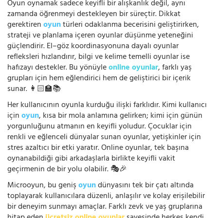
Oyun oynamak sadece keyifli bir alışkanlık değil, aynı
zamanda öğrenmeyi destekleyen bir süreçtir. Dikkat
gerektiren
oyun
türleri odaklanma becerisini geliştirirken,
strateji ve planlama içeren oyunlar düşünme yeteneğini
güçlendirir. El–göz koordinasyonuna dayalı oyunlar
refleksleri hızlandırır, bilgi ve kelime temelli oyunlar ise
hafızayı destekler. Bu yönüyle
online oyunlar
, farklı yaş
grupları için hem eğlendirici hem de geliştirici bir içerik
sunar. 👩🏻‍🏫📚
Her kullanıcının oyunla kurduğu ilişki farklıdır. Kimi kullanıcı
için
oyun
, kısa bir mola anlamına gelirken; kimi için günün
yorgunluğunu atmanın en keyifli yoludur. Çocuklar için
renkli ve eğlenceli dünyalar sunan oyunlar, yetişkinler için
stres azaltıcı bir etki yaratır. Online oyunlar, tek başına
oynanabildiği gibi arkadaşlarla birlikte keyifli vakit
geçirmenin de bir yolu olabilir. 🎭🎉
Microoyun, bu geniş
oyun
dünyasını tek bir çatı altında
toplayarak kullanıcılara düzenli, anlaşılır ve kolay erişilebilir
bir deneyim sunmayı amaçlar. Farklı zevk ve yaş gruplarına