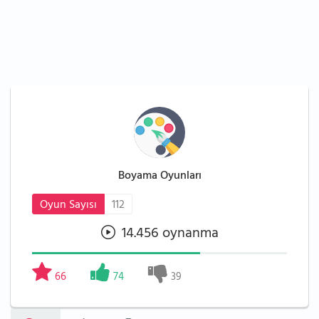
Boyama Oyunları
Oyun Sayısı
112
14.456 oynanma
66
74
39