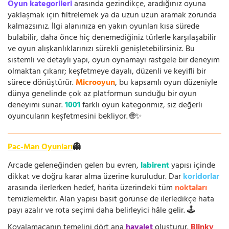
Oyun kategorileri
arasında gezindikçe, aradığınız oyuna
yaklaşmak için filtrelemek ya da uzun uzun aramak zorunda
kalmazsınız. İlgi alanınıza en yakın oyunları kısa sürede
bulabilir, daha önce hiç denemediğiniz türlerle karşılaşabilir
ve oyun alışkanlıklarınızı sürekli genişletebilirsiniz. Bu
sistemli ve detaylı yapı, oyun oynamayı rastgele bir deneyim
olmaktan çıkarır; keşfetmeye dayalı, düzenli ve keyifli bir
sürece dönüştürür.
Microoyun
, bu kapsamlı oyun düzeniyle
dünya genelinde çok az platformun sunduğu bir oyun
deneyimi sunar.
1001
farklı oyun kategorimiz, siz değerli
oyuncuların keşfetmesini bekliyor. 🌐✨
Pac-Man Oyunları
👻
Arcade geleneğinden gelen bu evren,
labirent
yapısı içinde
dikkat ve doğru karar alma üzerine kuruludur. Dar
koridorlar
arasında ilerlerken hedef, harita üzerindeki tüm
noktaları
temizlemektir. Alan yapısı basit görünse de ilerledikçe hata
payı azalır ve rota seçimi daha belirleyici hâle gelir. 🕹️
Kovalamacanın temelini dört ana
hayalet
oluşturur.
Blinky