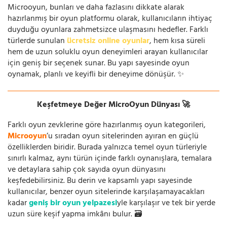
Microoyun, bunları ve daha fazlasını dikkate alarak
hazırlanmış bir oyun platformu olarak, kullanıcıların ihtiyaç
duyduğu oyunlara zahmetsizce ulaşmasını hedefler. Farklı
türlerde sunulan
ücretsiz online oyunlar
, hem kısa süreli
hem de uzun soluklu oyun deneyimleri arayan kullanıcılar
için geniş bir seçenek sunar. Bu yapı sayesinde oyun
oynamak, planlı ve keyifli bir deneyime dönüşür. ✨
Keşfetmeye Değer MicroOyun Dünyası 🚀
Farklı oyun zevklerine göre hazırlanmış oyun kategorileri,
Microoyun
’u sıradan oyun sitelerinden ayıran en güçlü
özelliklerden biridir. Burada yalnızca temel oyun türleriyle
sınırlı kalmaz, aynı türün içinde farklı oynanışlara, temalara
ve detaylara sahip çok sayıda oyun dünyasını
keşfedebilirsiniz. Bu derin ve kapsamlı yapı sayesinde
kullanıcılar, benzer oyun sitelerinde karşılaşamayacakları
kadar
geniş bir oyun yelpazesi
yle karşılaşır ve tek bir yerde
uzun süre keşif yapma imkânı bulur. 🗃️