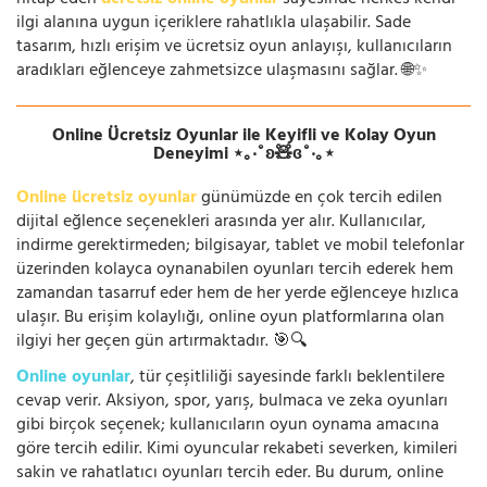
hitap eden
ücretsiz online oyunlar
sayesinde herkes kendi
ilgi alanına uygun içeriklere rahatlıkla ulaşabilir. Sade
tasarım, hızlı erişim ve ücretsiz oyun anlayışı, kullanıcıların
aradıkları eğlenceye zahmetsizce ulaşmasını sağlar. 🌐✨
Online Ücretsiz Oyunlar ile Keyifli ve Kolay Oyun
Deneyimi ⋆｡‧˚ʚ🧸ɞ˚‧｡⋆
Online ücretsiz oyunlar
günümüzde en çok tercih edilen
dijital eğlence seçenekleri arasında yer alır. Kullanıcılar,
indirme gerektirmeden; bilgisayar, tablet ve mobil telefonlar
üzerinden kolayca oynanabilen oyunları tercih ederek hem
zamandan tasarruf eder hem de her yerde eğlenceye hızlıca
ulaşır. Bu erişim kolaylığı, online oyun platformlarına olan
ilgiyi her geçen gün artırmaktadır. 🎯🔍
Online oyunlar
, tür çeşitliliği sayesinde farklı beklentilere
cevap verir. Aksiyon, spor, yarış, bulmaca ve zeka oyunları
gibi birçok seçenek; kullanıcıların oyun oynama amacına
göre tercih edilir. Kimi oyuncular rekabeti severken, kimileri
sakin ve rahatlatıcı oyunları tercih eder. Bu durum, online