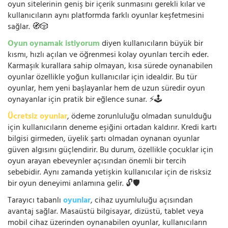
oyun sitelerinin geniş bir içerik sunmasını gerekli kılar ve
kullanıcıların aynı platformda farklı oyunlar keşfetmesini
sağlar. 🧭🎲
Oyun oynamak istiyorum
diyen kullanıcıların büyük bir
kısmı, hızlı açılan ve öğrenmesi kolay oyunları tercih eder.
Karmaşık kurallara sahip olmayan, kısa sürede oynanabilen
oyunlar özellikle yoğun kullanıcılar için idealdir. Bu tür
oyunlar, hem yeni başlayanlar hem de uzun süredir oyun
oynayanlar için pratik bir eğlence sunar. ⚡🕹️
Ücretsiz oyunlar
, ödeme zorunluluğu olmadan sunulduğu
için kullanıcıların deneme eşiğini ortadan kaldırır. Kredi kartı
bilgisi girmeden, üyelik şartı olmadan oynanan oyunlar
güven algısını güçlendirir. Bu durum, özellikle çocuklar için
oyun arayan ebeveynler açısından önemli bir tercih
sebebidir. Aynı zamanda yetişkin kullanıcılar için de risksiz
bir oyun deneyimi anlamına gelir. 🔓🛡️
Tarayıcı tabanlı
oyunlar
, cihaz uyumluluğu açısından
avantaj sağlar. Masaüstü bilgisayar, dizüstü, tablet veya
mobil cihaz üzerinden oynanabilen oyunlar, kullanıcıların