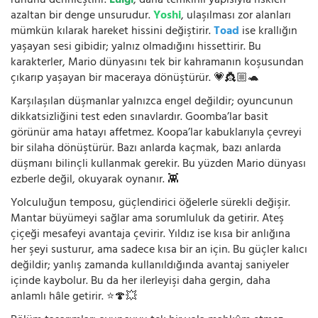
ruhunu derinleştirir.
Luigi
, daha temkinli yapısıyla riskleri
azaltan bir denge unsurudur.
Yoshi
, ulaşılması zor alanları
mümkün kılarak hareket hissini değiştirir.
Toad
ise krallığın
yaşayan sesi gibidir; yalnız olmadığını hissettirir. Bu
karakterler, Mario dünyasını tek bir kahramanın koşusundan
çıkarıp yaşayan bir maceraya dönüştürür. 💗👸🏼🐢
Karşılaşılan düşmanlar yalnızca engel değildir; oyuncunun
dikkatsizliğini test eden sınavlardır. Goomba’lar basit
görünür ama hatayı affetmez. Koopa’lar kabuklarıyla çevreyi
bir silaha dönüştürür. Bazı anlarda kaçmak, bazı anlarda
düşmanı bilinçli kullanmak gerekir. Bu yüzden Mario dünyası
ezberle değil, okuyarak oynanır. 👾
Yolculuğun temposu, güçlendirici öğelerle sürekli değişir.
Mantar büyümeyi sağlar ama sorumluluk da getirir. Ateş
çiçeği mesafeyi avantaja çevirir. Yıldız ise kısa bir anlığına
her şeyi susturur, ama sadece kısa bir an için. Bu güçler kalıcı
değildir; yanlış zamanda kullanıldığında avantaj saniyeler
içinde kaybolur. Bu da her ilerleyişi daha gergin, daha
anlamlı hâle getirir. ⭐🍄💥