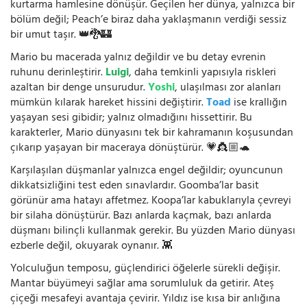
kurtarma hamlesine dönüşür. Geçilen her dünya, yalnızca bir
bölüm değil; Peach’e biraz daha yaklaşmanın verdiği sessiz
bir umut taşır. 👑🐉🏰
Mario bu macerada yalnız değildir ve bu detay evrenin
ruhunu derinleştirir.
Luigi
, daha temkinli yapısıyla riskleri
azaltan bir denge unsurudur.
Yoshi
, ulaşılması zor alanları
mümkün kılarak hareket hissini değiştirir.
Toad
ise krallığın
yaşayan sesi gibidir; yalnız olmadığını hissettirir. Bu
karakterler, Mario dünyasını tek bir kahramanın koşusundan
çıkarıp yaşayan bir maceraya dönüştürür. 💗👸🏼🐢
Karşılaşılan düşmanlar yalnızca engel değildir; oyuncunun
dikkatsizliğini test eden sınavlardır. Goomba’lar basit
görünür ama hatayı affetmez. Koopa’lar kabuklarıyla çevreyi
bir silaha dönüştürür. Bazı anlarda kaçmak, bazı anlarda
düşmanı bilinçli kullanmak gerekir. Bu yüzden Mario dünyası
ezberle değil, okuyarak oynanır. 👾
Yolculuğun temposu, güçlendirici öğelerle sürekli değişir.
Mantar büyümeyi sağlar ama sorumluluk da getirir. Ateş
çiçeği mesafeyi avantaja çevirir. Yıldız ise kısa bir anlığına