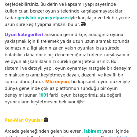
keşfedebilirsiniz. Bu derin ve kapsamlı yapı sayesinde
kullanıcılar, benzer oyun sitelerinde karşılaşamayacakları
kadar
geniş bir oyun yelpazesi
yle karşılaşır ve tek bir yerde
uzun süre keşif yapma imkânı bulur. 🗃️
Oyun kategorileri
arasında gezindikçe, aradığınız oyuna
yaklaşmak için filtrelemek ya da uzun uzun aramak zorunda
kalmazsınız. İlgi alanınıza en yakın oyunları kısa sürede
bulabilir, daha önce hiç denemediğiniz türlerle karşılaşabilir
ve oyun alışkanlıklarınızı sürekli genişletebilirsiniz. Bu
sistemli ve detaylı yapı, oyun oynamayı rastgele bir deneyim
olmaktan çıkarır; keşfetmeye dayalı, düzenli ve keyifli bir
sürece dönüştürür.
Microoyun
, bu kapsamlı oyun düzeniyle
dünya genelinde çok az platformun sunduğu bir oyun
deneyimi sunar.
1001
farklı oyun kategorimiz, siz değerli
oyuncuların keşfetmesini bekliyor. 🌐✨
Pac-Man Oyunları
👻
Arcade geleneğinden gelen bu evren,
labirent
yapısı içinde