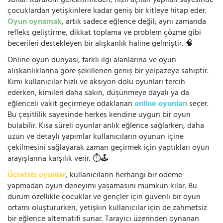
sunar. Kurulum gerektirmeden, hızlı açılan yapıları sayesinde
çocuklardan yetişkinlere kadar geniş bir kitleye hitap eder.
Oyun oynamak
, artık sadece eğlence değil; aynı zamanda
refleks geliştirme, dikkat toplama ve problem çözme gibi
becerileri destekleyen bir alışkanlık haline gelmiştir. 🧠
Online oyun dünyası, farklı ilgi alanlarına ve oyun
alışkanlıklarına göre şekillenen geniş bir yelpazeye sahiptir.
Kimi kullanıcılar hızlı ve aksiyon dolu oyunları tercih
ederken, kimileri daha sakin, düşünmeye dayalı ya da
eğlenceli vakit geçirmeye odaklanan
online oyunlar
ı seçer.
Bu çeşitlilik sayesinde herkes kendine uygun bir oyun
bulabilir. Kısa süreli oyunlar anlık eğlence sağlarken, daha
uzun ve detaylı yapımlar kullanıcıların oyunun içine
çekilmesini sağlayarak zaman geçirmek için yaptıkları oyun
arayışlarına karşılık verir. ⏱️🕹️
Ücretsiz oyunlar
, kullanıcıların herhangi bir ödeme
yapmadan oyun deneyimi yaşamasını mümkün kılar. Bu
durum özellikle çocuklar ve gençler için güvenli bir oyun
ortamı oluştururken, yetişkin kullanıcılar için de zahmetsiz
bir eğlence alternatifi sunar. Tarayıcı üzerinden oynanan