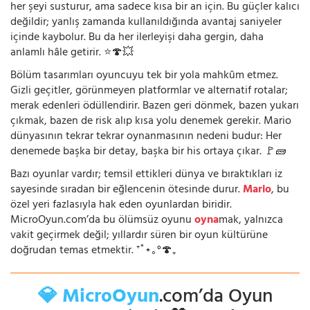
her şeyi susturur, ama sadece kısa bir an için. Bu güçler kalıcı
değildir; yanlış zamanda kullanıldığında avantaj saniyeler
içinde kaybolur. Bu da her ilerleyişi daha gergin, daha
anlamlı hâle getirir. ⭐🍄💥
Bölüm tasarımları oyuncuyu tek bir yola mahkûm etmez.
Gizli geçitler, görünmeyen platformlar ve alternatif rotalar;
merak edenleri ödüllendirir. Bazen geri dönmek, bazen yukarı
çıkmak, bazen de risk alıp kısa yolu denemek gerekir. Mario
dünyasının tekrar tekrar oynanmasının nedeni budur: Her
denemede başka bir detay, başka bir his ortaya çıkar. 🚩🧱
Bazı oyunlar vardır; temsil ettikleri dünya ve bıraktıkları iz
sayesinde sıradan bir eğlencenin ötesinde durur.
Mario
, bu
özel yeri fazlasıyla hak eden oyunlardan biridir.
MicroOyun.com’da bu ölümsüz oyunu
oyna
mak, yalnızca
vakit geçirmek değil; yıllardır süren bir oyun kültürüne
doğrudan temas etmektir. ⁺˚⋆｡°🍄₊
💎 MicroOyun
.com’da Oyun