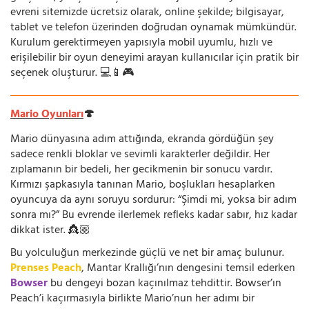
evreni sitemizde ücretsiz olarak, online şekilde; bilgisayar,
tablet ve telefon üzerinden doğrudan oynamak mümkündür.
Kurulum gerektirmeyen yapısıyla mobil uyumlu, hızlı ve
erişilebilir bir oyun deneyimi arayan kullanıcılar için pratik bir
seçenek oluşturur. 💻📱🎮
Mario Oyunları
🍄
Mario dünyasına adım attığında, ekranda gördüğün şey
sadece renkli bloklar ve sevimli karakterler değildir. Her
zıplamanın bir bedeli, her gecikmenin bir sonucu vardır.
Kırmızı şapkasıyla tanınan Mario, boşlukları hesaplarken
oyuncuya da aynı soruyu sordurur: “Şimdi mi, yoksa bir adım
sonra mı?” Bu evrende ilerlemek refleks kadar sabır, hız kadar
dikkat ister. 👸🏼
Bu yolculuğun merkezinde güçlü ve net bir amaç bulunur.
Prenses Peach
, Mantar Krallığı’nın dengesini temsil ederken
Bowser
bu dengeyi bozan kaçınılmaz tehdittir. Bowser’ın
Peach’i kaçırmasıyla birlikte Mario’nun her adımı bir