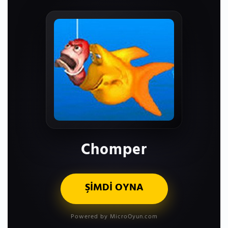
Chomper
ŞİMDİ OYNA
Powered by MicroOyun.com