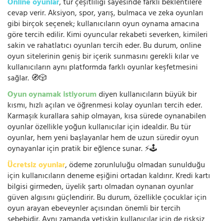
Online oyunlar
, tür çeşitliliği sayesinde farklı beklentilere
cevap verir. Aksiyon, spor, yarış, bulmaca ve zeka oyunları
gibi birçok seçenek; kullanıcıların oyun oynama amacına
göre tercih edilir. Kimi oyuncular rekabeti severken, kimileri
sakin ve rahatlatıcı oyunları tercih eder. Bu durum, online
oyun sitelerinin geniş bir içerik sunmasını gerekli kılar ve
kullanıcıların aynı platformda farklı oyunlar keşfetmesini
sağlar. 🧭🎲
Oyun oynamak istiyorum
diyen kullanıcıların büyük bir
kısmı, hızlı açılan ve öğrenmesi kolay oyunları tercih eder.
Karmaşık kurallara sahip olmayan, kısa sürede oynanabilen
oyunlar özellikle yoğun kullanıcılar için idealdir. Bu tür
oyunlar, hem yeni başlayanlar hem de uzun süredir oyun
oynayanlar için pratik bir eğlence sunar. ⚡🕹️
Ücretsiz oyunlar
, ödeme zorunluluğu olmadan sunulduğu
için kullanıcıların deneme eşiğini ortadan kaldırır. Kredi kartı
bilgisi girmeden, üyelik şartı olmadan oynanan oyunlar
güven algısını güçlendirir. Bu durum, özellikle çocuklar için
oyun arayan ebeveynler açısından önemli bir tercih
sebebidir. Aynı zamanda yetişkin kullanıcılar için de risksiz