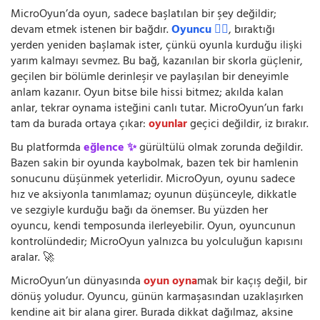
MicroOyun’da oyun, sadece başlatılan bir şey değildir;
devam etmek istenen bir bağdır.
Oyuncu 🧍‍♂️
, bıraktığı
yerden yeniden başlamak ister, çünkü oyunla kurduğu ilişki
yarım kalmayı sevmez. Bu bağ, kazanılan bir skorla güçlenir,
geçilen bir bölümle derinleşir ve paylaşılan bir deneyimle
anlam kazanır. Oyun bitse bile hissi bitmez; akılda kalan
anlar, tekrar oynama isteğini canlı tutar. MicroOyun’un farkı
tam da burada ortaya çıkar:
oyunlar
geçici değildir, iz bırakır.
Bu platformda
eğlence ✨
gürültülü olmak zorunda değildir.
Bazen sakin bir oyunda kaybolmak, bazen tek bir hamlenin
sonucunu düşünmek yeterlidir. MicroOyun, oyunu sadece
hız ve aksiyonla tanımlamaz; oyunun düşünceyle, dikkatle
ve sezgiyle kurduğu bağı da önemser. Bu yüzden her
oyuncu, kendi temposunda ilerleyebilir. Oyun, oyuncunun
kontrolündedir; MicroOyun yalnızca bu yolculuğun kapısını
aralar. 🚀
MicroOyun’un dünyasında
oyun oyna
mak bir kaçış değil, bir
dönüş yoludur. Oyuncu, günün karmaşasından uzaklaşırken
kendine ait bir alana girer. Burada dikkat dağılmaz, aksine