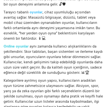
bir oyun deneyimi anlamına gelir. 🔓🛡️
Tarayıcı tabanlı
oyunlar
, cihaz uyumluluğu açısından
avantaj sağlar. Masaüstü bilgisayar, dizüstü, tablet veya
mobil cihaz üzerinden oynanabilen oyunlar, kullanıcıların
farklı ortamlarda aynı deneyimi yaşamasına imkân tanır. Bu
esneklik, “her yerden oyun oyna” beklentisini karşılayan
önemli bir faktördür. 📱💻
Online oyunlar
aynı zamanda kullanıcı alışkanlıklarını da
şekillendirir. Skor tabloları, başarı sistemleri ve ilerleme kaydı
gibi unsurlar, oyuncuların oyunlara tekrar dönmesini sağlar.
Kullanıcılar, kendi gelişimini takip edebildiği oyunlarda daha
uzun süre vakit geçirir. Bu da kaliteli oyun içeriğinin, sadece
eğlence değil süreklilik de sunduğunu gösterir. 📊🏆
Kategorilere ayrılmış oyun yapısı, kullanıcıların aradıkları
oyun türüne zahmetsizce ulaşmasını sağlar. Aksiyon, spor,
yarış ya da zeka oyunları gibi farklı seçeneklerin düzenli bir
şekilde sunulması, oyun oynamayı daha pratik ve keyifli hale
getirir. Kullanıcılar uzun listeler arasında kaybolmadan, ilgi