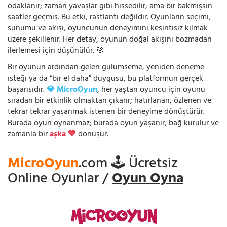
odaklanır; zaman yavaşlar gibi hissedilir, ama bir bakmışsın
saatler geçmiş. Bu etki, rastlantı değildir. Oyunların seçimi,
sunumu ve akışı, oyuncunun deneyimini kesintisiz kılmak
üzere şekillenir. Her detay, oyunun doğal akışını bozmadan
ilerlemesi için düşünülür. 🎯
Bir oyunun ardından gelen gülümseme, yeniden deneme
isteği ya da “bir el daha” duygusu, bu platformun gerçek
başarısıdır.
💎 MicroOyun
, her yaştan oyuncu için oyunu
sıradan bir etkinlik olmaktan çıkarır; hatırlanan, özlenen ve
tekrar tekrar yaşanmak istenen bir deneyime dönüştürür.
Burada oyun oynanmaz; burada oyun yaşanır, bağ kurulur ve
zamanla bir
aşka 💖
dönüşür.
MicroOyun
.com 🕹️ Ücretsiz
Online Oyunlar /
Oyun Oyna