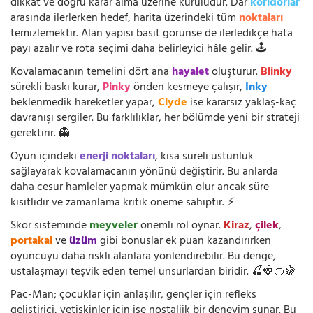
dikkat ve doğru karar alma üzerine kuruludur. Dar
koridorlar
arasında ilerlerken hedef, harita üzerindeki tüm
noktaları
temizlemektir. Alan yapısı basit görünse de ilerledikçe hata
payı azalır ve rota seçimi daha belirleyici hâle gelir. 🕹️
Kovalamacanın temelini dört ana
hayalet
oluşturur.
Blinky
sürekli baskı kurar,
Pinky
önden kesmeye çalışır,
Inky
beklenmedik hareketler yapar,
Clyde
ise kararsız yaklaş-kaç
davranışı sergiler. Bu farklılıklar, her bölümde yeni bir strateji
gerektirir. 👻
Oyun içindeki
enerji noktaları
, kısa süreli üstünlük
sağlayarak kovalamacanın yönünü değiştirir. Bu anlarda
daha cesur hamleler yapmak mümkün olur ancak süre
kısıtlıdır ve zamanlama kritik öneme sahiptir. ⚡
Skor sisteminde
meyveler
önemli rol oynar.
Kiraz
,
çilek
,
portakal
ve
üzüm
gibi bonuslar ek puan kazandırırken
oyuncuyu daha riskli alanlara yönlendirebilir. Bu denge,
ustalaşmayı teşvik eden temel unsurlardan biridir. 🍒🍓🍊🍇
Pac-Man; çocuklar için anlaşılır, gençler için refleks
geliştirici, yetişkinler için ise nostaljik bir deneyim sunar. Bu