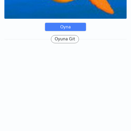
Oyna
Oyuna Git