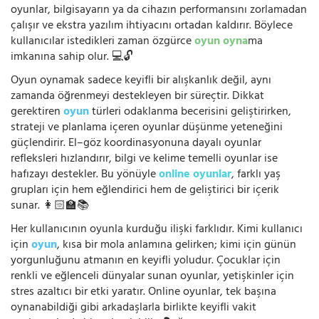
oyunlar, bilgisayarın ya da cihazın performansını zorlamadan
çalışır ve ekstra yazılım ihtiyacını ortadan kaldırır. Böylece
kullanıcılar istedikleri zaman özgürce
oyun oyna
ma
imkanına sahip olur. 💻🔓
Oyun oynamak sadece keyifli bir alışkanlık değil, aynı
zamanda öğrenmeyi destekleyen bir süreçtir. Dikkat
gerektiren
oyun
türleri odaklanma becerisini geliştirirken,
strateji ve planlama içeren oyunlar düşünme yeteneğini
güçlendirir. El–göz koordinasyonuna dayalı oyunlar
refleksleri hızlandırır, bilgi ve kelime temelli oyunlar ise
hafızayı destekler. Bu yönüyle
online oyunlar
, farklı yaş
grupları için hem eğlendirici hem de geliştirici bir içerik
sunar. 👩🏻‍🏫📚
Her kullanıcının oyunla kurduğu ilişki farklıdır. Kimi kullanıcı
için
oyun
, kısa bir mola anlamına gelirken; kimi için günün
yorgunluğunu atmanın en keyifli yoludur. Çocuklar için
renkli ve eğlenceli dünyalar sunan oyunlar, yetişkinler için
stres azaltıcı bir etki yaratır. Online oyunlar, tek başına
oynanabildiği gibi arkadaşlarla birlikte keyifli vakit