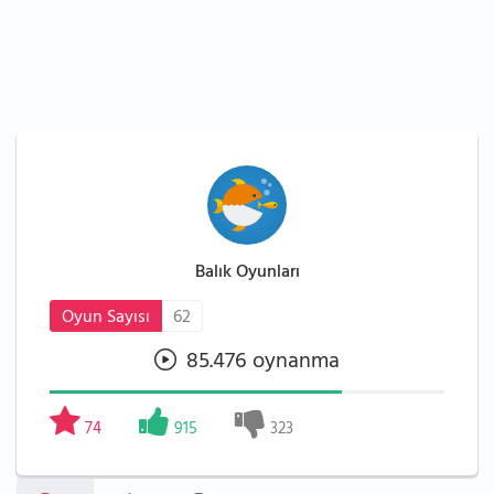
Balık Oyunları
Oyun Sayısı
62
85.476 oynanma
74
915
323