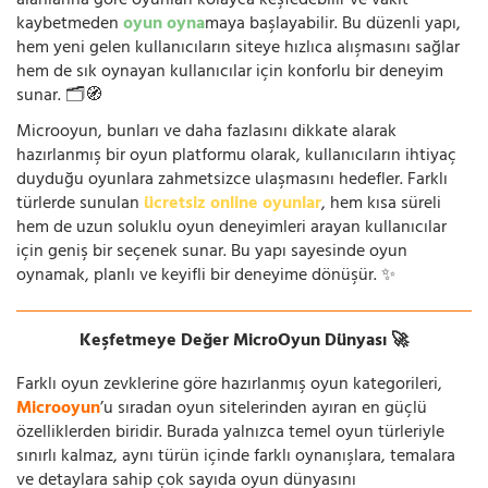
alanlarına göre oyunları kolayca keşfedebilir ve vakit
kaybetmeden
oyun oyna
maya başlayabilir. Bu düzenli yapı,
hem yeni gelen kullanıcıların siteye hızlıca alışmasını sağlar
hem de sık oynayan kullanıcılar için konforlu bir deneyim
sunar. 🗂️🧭
Microoyun, bunları ve daha fazlasını dikkate alarak
hazırlanmış bir oyun platformu olarak, kullanıcıların ihtiyaç
duyduğu oyunlara zahmetsizce ulaşmasını hedefler. Farklı
türlerde sunulan
ücretsiz online oyunlar
, hem kısa süreli
hem de uzun soluklu oyun deneyimleri arayan kullanıcılar
için geniş bir seçenek sunar. Bu yapı sayesinde oyun
oynamak, planlı ve keyifli bir deneyime dönüşür. ✨
Keşfetmeye Değer MicroOyun Dünyası 🚀
Farklı oyun zevklerine göre hazırlanmış oyun kategorileri,
Microoyun
’u sıradan oyun sitelerinden ayıran en güçlü
özelliklerden biridir. Burada yalnızca temel oyun türleriyle
sınırlı kalmaz, aynı türün içinde farklı oynanışlara, temalara
ve detaylara sahip çok sayıda oyun dünyasını