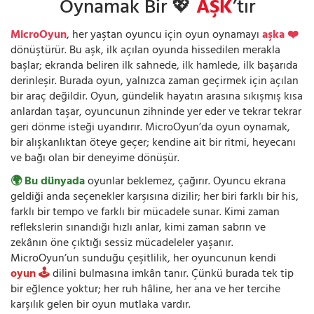
Oynamak Bir 💖
AŞK
’tır
MicroOyun
, her yaştan oyuncu için oyun oynamayı
aşka ❤️
dönüştürür. Bu aşk, ilk açılan oyunda hissedilen merakla
başlar; ekranda beliren ilk sahnede, ilk hamlede, ilk başarıda
derinleşir. Burada oyun, yalnızca zaman geçirmek için açılan
bir araç değildir. Oyun, gündelik hayatın arasına sıkışmış kısa
anlardan taşar, oyuncunun zihninde yer eder ve tekrar tekrar
geri dönme isteği uyandırır. MicroOyun’da oyun oynamak,
bir alışkanlıktan öteye geçer; kendine ait bir ritmi, heyecanı
ve bağı olan bir deneyime dönüşür.
🌍 Bu dünyada
oyunlar beklemez, çağırır. Oyuncu ekrana
geldiği anda seçenekler karşısına dizilir; her biri farklı bir his,
farklı bir tempo ve farklı bir mücadele sunar. Kimi zaman
reflekslerin sınandığı hızlı anlar, kimi zaman sabrın ve
zekânın öne çıktığı sessiz mücadeleler yaşanır.
MicroOyun’un sunduğu çeşitlilik, her oyuncunun kendi
oyun 🕹️
dilini bulmasına imkân tanır. Çünkü burada tek tip
bir eğlence yoktur; her ruh hâline, her ana ve her tercihe
karşılık gelen bir oyun mutlaka vardır.