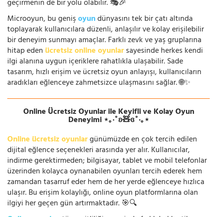
geçirmenin de bir yolu olabilir. 🎭🎉
Microoyun, bu geniş
oyun
dünyasını tek bir çatı altında
toplayarak kullanıcılara düzenli, anlaşılır ve kolay erişilebilir
bir deneyim sunmayı amaçlar. Farklı zevk ve yaş gruplarına
hitap eden
ücretsiz online oyunlar
sayesinde herkes kendi
ilgi alanına uygun içeriklere rahatlıkla ulaşabilir. Sade
tasarım, hızlı erişim ve ücretsiz oyun anlayışı, kullanıcıların
aradıkları eğlenceye zahmetsizce ulaşmasını sağlar. 🌐✨
Online Ücretsiz Oyunlar ile Keyifli ve Kolay Oyun
Deneyimi ⋆｡‧˚ʚ🧸ɞ˚‧｡⋆
Online ücretsiz oyunlar
günümüzde en çok tercih edilen
dijital eğlence seçenekleri arasında yer alır. Kullanıcılar,
indirme gerektirmeden; bilgisayar, tablet ve mobil telefonlar
üzerinden kolayca oynanabilen oyunları tercih ederek hem
zamandan tasarruf eder hem de her yerde eğlenceye hızlıca
ulaşır. Bu erişim kolaylığı, online oyun platformlarına olan
ilgiyi her geçen gün artırmaktadır. 🎯🔍