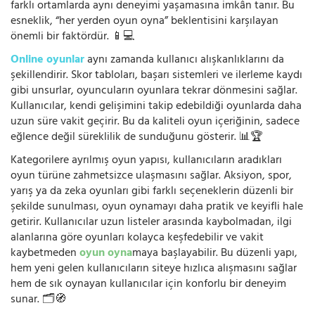
farklı ortamlarda aynı deneyimi yaşamasına imkân tanır. Bu
esneklik, “her yerden oyun oyna” beklentisini karşılayan
önemli bir faktördür. 📱💻
Online oyunlar
aynı zamanda kullanıcı alışkanlıklarını da
şekillendirir. Skor tabloları, başarı sistemleri ve ilerleme kaydı
gibi unsurlar, oyuncuların oyunlara tekrar dönmesini sağlar.
Kullanıcılar, kendi gelişimini takip edebildiği oyunlarda daha
uzun süre vakit geçirir. Bu da kaliteli oyun içeriğinin, sadece
eğlence değil süreklilik de sunduğunu gösterir. 📊🏆
Kategorilere ayrılmış oyun yapısı, kullanıcıların aradıkları
oyun türüne zahmetsizce ulaşmasını sağlar. Aksiyon, spor,
yarış ya da zeka oyunları gibi farklı seçeneklerin düzenli bir
şekilde sunulması, oyun oynamayı daha pratik ve keyifli hale
getirir. Kullanıcılar uzun listeler arasında kaybolmadan, ilgi
alanlarına göre oyunları kolayca keşfedebilir ve vakit
kaybetmeden
oyun oyna
maya başlayabilir. Bu düzenli yapı,
hem yeni gelen kullanıcıların siteye hızlıca alışmasını sağlar
hem de sık oynayan kullanıcılar için konforlu bir deneyim
sunar. 🗂️🧭