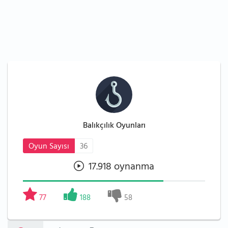
Balıkçılık Oyunları
Oyun Sayısı
36
17.918 oynanma
77
188
58