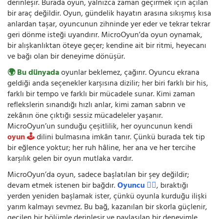
derinleşir. Burada oyun, yalnızca zaman geçirmek için açılan
bir araç değildir. Oyun, gündelik hayatın arasına sıkışmış kısa
anlardan taşar, oyuncunun zihninde yer eder ve tekrar tekrar
geri dönme isteği uyandırır. MicroOyun’da oyun oynamak,
bir alışkanlıktan öteye geçer; kendine ait bir ritmi, heyecanı
ve bağı olan bir deneyime dönüşür.
🌍 Bu dünyada
oyunlar beklemez, çağırır. Oyuncu ekrana
geldiği anda seçenekler karşısına dizilir; her biri farklı bir his,
farklı bir tempo ve farklı bir mücadele sunar. Kimi zaman
reflekslerin sınandığı hızlı anlar, kimi zaman sabrın ve
zekânın öne çıktığı sessiz mücadeleler yaşanır.
MicroOyun’un sunduğu çeşitlilik, her oyuncunun kendi
oyun 🕹️
dilini bulmasına imkân tanır. Çünkü burada tek tip
bir eğlence yoktur; her ruh hâline, her ana ve her tercihe
karşılık gelen bir oyun mutlaka vardır.
MicroOyun’da oyun, sadece başlatılan bir şey değildir;
devam etmek istenen bir bağdır.
Oyuncu 🧍‍♂️
, bıraktığı
yerden yeniden başlamak ister, çünkü oyunla kurduğu ilişki
yarım kalmayı sevmez. Bu bağ, kazanılan bir skorla güçlenir,
geçilen bir bölümle derinleşir ve paylaşılan bir deneyimle