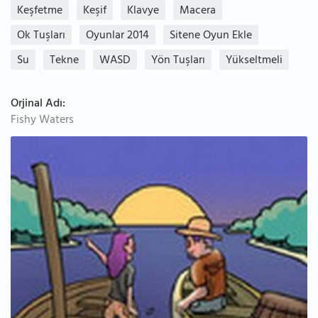
Keşfetme
Keşif
Klavye
Macera
Ok Tuşları
Oyunlar 2014
Sitene Oyun Ekle
Su
Tekne
WASD
Yön Tuşları
Yükseltmeli
Orjinal Adı:
Fishy Waters