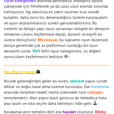
Oyun kategorileri
arasında gezindikçe, aradığınız oyuna
yaklaşmak için filtrelemek ya da uzun uzun aramak zorunda
kalmazsınız. İlgi alanınıza en yakın oyunları kısa sürede
bulabilir, daha önce hiç denemediğiniz türlerle karşılaşabilir
ve oyun alışkanlıklarınızı sürekli genişletebilirsiniz. Bu
sistemli ve detaylı yapı, oyun oynamayı rastgele bir deneyim
olmaktan çıkarır; keşfetmeye dayalı, düzenli ve keyifli bir
sürece dönüştürür.
Microoyun
, bu kapsamlı oyun düzeniyle
dünya genelinde çok az platformun sunduğu bir oyun
deneyimi sunar.
1001
farklı oyun kategorimiz, siz değerli
oyuncuların keşfetmesini bekliyor. 🌐✨
Pac-Man Oyunları
👻
Arcade geleneğinden gelen bu evren,
labirent
yapısı içinde
dikkat ve doğru karar alma üzerine kuruludur. Dar
koridorlar
arasında ilerlerken hedef, harita üzerindeki tüm
noktaları
temizlemektir. Alan yapısı basit görünse de ilerledikçe hata
payı azalır ve rota seçimi daha belirleyici hâle gelir. 🕹️
Kovalamacanın temelini dört ana
hayalet
oluşturur.
Blinky