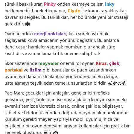
sürekli baskı kurar,
Pinky
önden kesmeye çalışır,
Inky
beklenmedik hareketler yapar,
Clyde
ise kararsız yaklaş-kaç
davranışı sergiler. Bu farklılıklar, her bölümde yeni bir strateji
gerektirir. 👻
Oyun içindeki
enerji noktaları
, kısa süreli üstünlük
sağlayarak kovalamacanın yönünü değiştirir. Bu anlarda
daha cesur hamleler yapmak mümkün olur ancak süre
kısıtlıdır ve zamanlama kritik öneme sahiptir. ⚡
Skor sisteminde
meyveler
önemli rol oynar.
Kiraz
,
çilek
,
portakal
ve
üzüm
gibi bonuslar ek puan kazandırırken
oyuncuyu daha riskli alanlara yönlendirebilir. Bu denge,
ustalaşmayı teşvik eden temel unsurlardan biridir. 🍒🍓🍊🍇
Pac-Man; çocuklar için anlaşılır, gençler için refleks
geliştirici, yetişkinler için ise nostaljik bir deneyim sunar. Bu
evreni sitemizde ücretsiz olarak, online şekilde; bilgisayar,
tablet ve telefon üzerinden doğrudan oynamak mümkündür.
Kurulum gerektirmeyen yapısıyla mobil uyumlu, hızlı ve
erişilebilir bir oyun deneyimi arayan kullanıcılar için pratik bir
seçenek oluşturur. 💻📱🎮