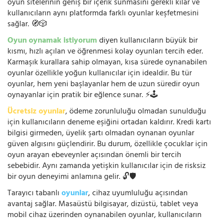
oyun sitelerinin geniş bir içerik sunmasını gerekli kılar ve
kullanıcıların aynı platformda farklı oyunlar keşfetmesini
sağlar. 🧭🎲
Oyun oynamak istiyorum
diyen kullanıcıların büyük bir
kısmı, hızlı açılan ve öğrenmesi kolay oyunları tercih eder.
Karmaşık kurallara sahip olmayan, kısa sürede oynanabilen
oyunlar özellikle yoğun kullanıcılar için idealdir. Bu tür
oyunlar, hem yeni başlayanlar hem de uzun süredir oyun
oynayanlar için pratik bir eğlence sunar. ⚡🕹️
Ücretsiz oyunlar
, ödeme zorunluluğu olmadan sunulduğu
için kullanıcıların deneme eşiğini ortadan kaldırır. Kredi kartı
bilgisi girmeden, üyelik şartı olmadan oynanan oyunlar
güven algısını güçlendirir. Bu durum, özellikle çocuklar için
oyun arayan ebeveynler açısından önemli bir tercih
sebebidir. Aynı zamanda yetişkin kullanıcılar için de risksiz
bir oyun deneyimi anlamına gelir. 🔓🛡️
Tarayıcı tabanlı
oyunlar
, cihaz uyumluluğu açısından
avantaj sağlar. Masaüstü bilgisayar, dizüstü, tablet veya
mobil cihaz üzerinden oynanabilen oyunlar, kullanıcıların