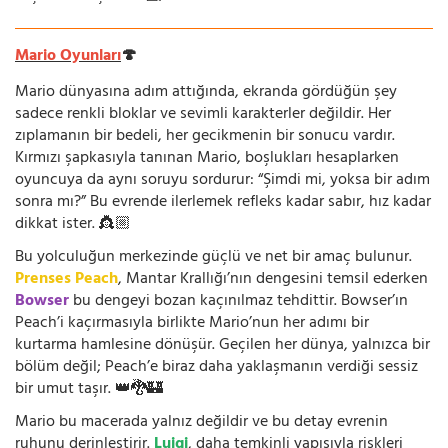
Mario Oyunları
🍄
Mario dünyasına adım attığında, ekranda gördüğün şey
sadece renkli bloklar ve sevimli karakterler değildir. Her
zıplamanın bir bedeli, her gecikmenin bir sonucu vardır.
Kırmızı şapkasıyla tanınan Mario, boşlukları hesaplarken
oyuncuya da aynı soruyu sordurur: “Şimdi mi, yoksa bir adım
sonra mı?” Bu evrende ilerlemek refleks kadar sabır, hız kadar
dikkat ister. 👸🏼
Bu yolculuğun merkezinde güçlü ve net bir amaç bulunur.
Prenses Peach
, Mantar Krallığı’nın dengesini temsil ederken
Bowser
bu dengeyi bozan kaçınılmaz tehdittir. Bowser’ın
Peach’i kaçırmasıyla birlikte Mario’nun her adımı bir
kurtarma hamlesine dönüşür. Geçilen her dünya, yalnızca bir
bölüm değil; Peach’e biraz daha yaklaşmanın verdiği sessiz
bir umut taşır. 👑🐉🏰
Mario bu macerada yalnız değildir ve bu detay evrenin
ruhunu derinleştirir.
Luigi
, daha temkinli yapısıyla riskleri