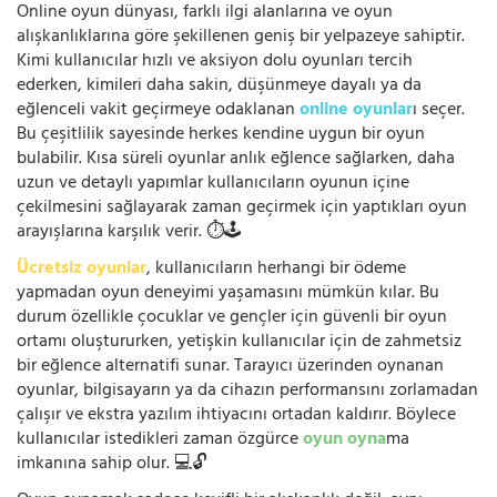
Online oyun dünyası, farklı ilgi alanlarına ve oyun
alışkanlıklarına göre şekillenen geniş bir yelpazeye sahiptir.
Kimi kullanıcılar hızlı ve aksiyon dolu oyunları tercih
ederken, kimileri daha sakin, düşünmeye dayalı ya da
eğlenceli vakit geçirmeye odaklanan
online oyunlar
ı seçer.
Bu çeşitlilik sayesinde herkes kendine uygun bir oyun
bulabilir. Kısa süreli oyunlar anlık eğlence sağlarken, daha
uzun ve detaylı yapımlar kullanıcıların oyunun içine
çekilmesini sağlayarak zaman geçirmek için yaptıkları oyun
arayışlarına karşılık verir. ⏱️🕹️
Ücretsiz oyunlar
, kullanıcıların herhangi bir ödeme
yapmadan oyun deneyimi yaşamasını mümkün kılar. Bu
durum özellikle çocuklar ve gençler için güvenli bir oyun
ortamı oluştururken, yetişkin kullanıcılar için de zahmetsiz
bir eğlence alternatifi sunar. Tarayıcı üzerinden oynanan
oyunlar, bilgisayarın ya da cihazın performansını zorlamadan
çalışır ve ekstra yazılım ihtiyacını ortadan kaldırır. Böylece
kullanıcılar istedikleri zaman özgürce
oyun oyna
ma
imkanına sahip olur. 💻🔓