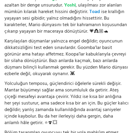
azaltan bir denge unsurudur.
Yoshi
, ulaşılması zor alanları
mümkün kılarak hareket hissini değiştirir.
Toad
ise krallığın
yaşayan sesi gibidir; yalnız olmadığını hissettirir. Bu
karakterler, Mario dünyasını tek bir kahramanın koşusundan
çıkarıp yaşayan bir maceraya dönüştürür. 💗👸🏼🐢
Karşılaşılan düşmanlar yalnızca engel değildir; oyuncunun
dikkatsizliğini test eden sınavlardır. Goomba’lar basit
görünür ama hatayı affetmez. Koopa’lar kabuklarıyla çevreyi
bir silaha dönüştürür. Bazı anlarda kaçmak, bazı anlarda
düşmanı bilinçli kullanmak gerekir. Bu yüzden Mario dünyası
ezberle değil, okuyarak oynanır. 👾
Yolculuğun temposu, güçlendirici öğelerle sürekli değişir.
Mantar büyümeyi sağlar ama sorumluluk da getirir. Ateş
çiçeği mesafeyi avantaja çevirir. Yıldız ise kısa bir anlığına
her şeyi susturur, ama sadece kısa bir an için. Bu güçler kalıcı
değildir; yanlış zamanda kullanıldığında avantaj saniyeler
içinde kaybolur. Bu da her ilerleyişi daha gergin, daha
anlamlı hâle getirir. ⭐🍄💥