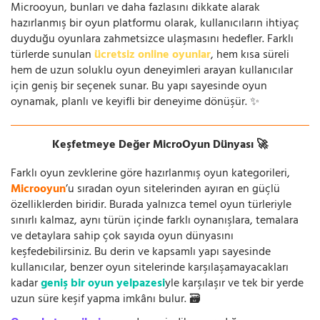
Microoyun, bunları ve daha fazlasını dikkate alarak
hazırlanmış bir oyun platformu olarak, kullanıcıların ihtiyaç
duyduğu oyunlara zahmetsizce ulaşmasını hedefler. Farklı
türlerde sunulan
ücretsiz online oyunlar
, hem kısa süreli
hem de uzun soluklu oyun deneyimleri arayan kullanıcılar
için geniş bir seçenek sunar. Bu yapı sayesinde oyun
oynamak, planlı ve keyifli bir deneyime dönüşür. ✨
Keşfetmeye Değer MicroOyun Dünyası 🚀
Farklı oyun zevklerine göre hazırlanmış oyun kategorileri,
Microoyun
’u sıradan oyun sitelerinden ayıran en güçlü
özelliklerden biridir. Burada yalnızca temel oyun türleriyle
sınırlı kalmaz, aynı türün içinde farklı oynanışlara, temalara
ve detaylara sahip çok sayıda oyun dünyasını
keşfedebilirsiniz. Bu derin ve kapsamlı yapı sayesinde
kullanıcılar, benzer oyun sitelerinde karşılaşamayacakları
kadar
geniş bir oyun yelpazesi
yle karşılaşır ve tek bir yerde
uzun süre keşif yapma imkânı bulur. 🗃️