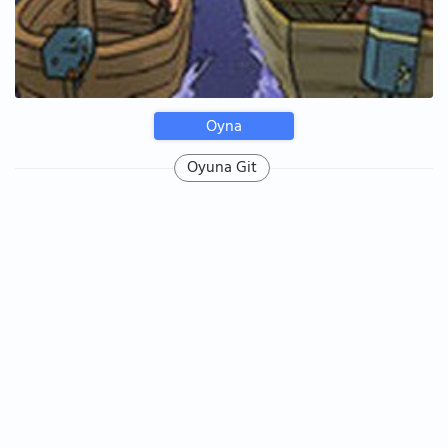
Oyna
Oyuna Git