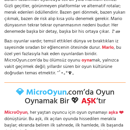
Bölüm tasarımları oyuncuyu tek bir yola mahkûm etmez.
Gizli geçitler, görünmeyen platformlar ve alternatif rotalar;
merak edenleri ödüllendirir. Bazen geri dönmek, bazen yukarı
çıkmak, bazen de risk alıp kısa yolu denemek gerekir. Mario
dünyasının tekrar tekrar oynanmasının nedeni budur: Her
denemede başka bir detay, başka bir his ortaya çıkar. 🚩🧱
Bazı oyunlar vardır; temsil ettikleri dünya ve bıraktıkları iz
sayesinde sıradan bir eğlencenin ötesinde durur.
Mario
, bu
özel yeri fazlasıyla hak eden oyunlardan biridir.
MicroOyun.com’da bu ölümsüz oyunu
oyna
mak, yalnızca
vakit geçirmek değil; yıllardır süren bir oyun kültürüne
doğrudan temas etmektir. ⁺˚⋆｡°🍄₊
💎 MicroOyun
.com’da Oyun
Oynamak Bir 💖
AŞK
’tır
MicroOyun
, her yaştan oyuncu için oyun oynamayı
aşka ❤️
dönüştürür. Bu aşk, ilk açılan oyunda hissedilen merakla
başlar; ekranda beliren ilk sahnede, ilk hamlede, ilk başarıda