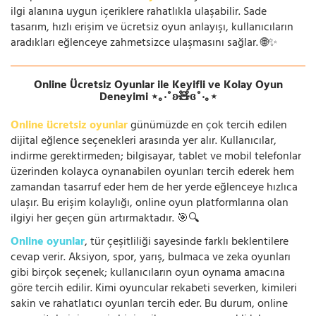
ilgi alanına uygun içeriklere rahatlıkla ulaşabilir. Sade
tasarım, hızlı erişim ve ücretsiz oyun anlayışı, kullanıcıların
aradıkları eğlenceye zahmetsizce ulaşmasını sağlar. 🌐✨
Online Ücretsiz Oyunlar ile Keyifli ve Kolay Oyun
Deneyimi ⋆｡‧˚ʚ🧸ɞ˚‧｡⋆
Online ücretsiz oyunlar
günümüzde en çok tercih edilen
dijital eğlence seçenekleri arasında yer alır. Kullanıcılar,
indirme gerektirmeden; bilgisayar, tablet ve mobil telefonlar
üzerinden kolayca oynanabilen oyunları tercih ederek hem
zamandan tasarruf eder hem de her yerde eğlenceye hızlıca
ulaşır. Bu erişim kolaylığı, online oyun platformlarına olan
ilgiyi her geçen gün artırmaktadır. 🎯🔍
Online oyunlar
, tür çeşitliliği sayesinde farklı beklentilere
cevap verir. Aksiyon, spor, yarış, bulmaca ve zeka oyunları
gibi birçok seçenek; kullanıcıların oyun oynama amacına
göre tercih edilir. Kimi oyuncular rekabeti severken, kimileri
sakin ve rahatlatıcı oyunları tercih eder. Bu durum, online