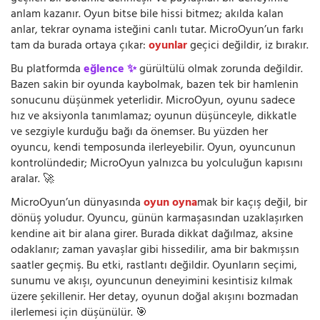
anlam kazanır. Oyun bitse bile hissi bitmez; akılda kalan
anlar, tekrar oynama isteğini canlı tutar. MicroOyun’un farkı
tam da burada ortaya çıkar:
oyunlar
geçici değildir, iz bırakır.
Bu platformda
eğlence ✨
gürültülü olmak zorunda değildir.
Bazen sakin bir oyunda kaybolmak, bazen tek bir hamlenin
sonucunu düşünmek yeterlidir. MicroOyun, oyunu sadece
hız ve aksiyonla tanımlamaz; oyunun düşünceyle, dikkatle
ve sezgiyle kurduğu bağı da önemser. Bu yüzden her
oyuncu, kendi temposunda ilerleyebilir. Oyun, oyuncunun
kontrolündedir; MicroOyun yalnızca bu yolculuğun kapısını
aralar. 🚀
MicroOyun’un dünyasında
oyun oyna
mak bir kaçış değil, bir
dönüş yoludur. Oyuncu, günün karmaşasından uzaklaşırken
kendine ait bir alana girer. Burada dikkat dağılmaz, aksine
odaklanır; zaman yavaşlar gibi hissedilir, ama bir bakmışsın
saatler geçmiş. Bu etki, rastlantı değildir. Oyunların seçimi,
sunumu ve akışı, oyuncunun deneyimini kesintisiz kılmak
üzere şekillenir. Her detay, oyunun doğal akışını bozmadan
ilerlemesi için düşünülür. 🎯