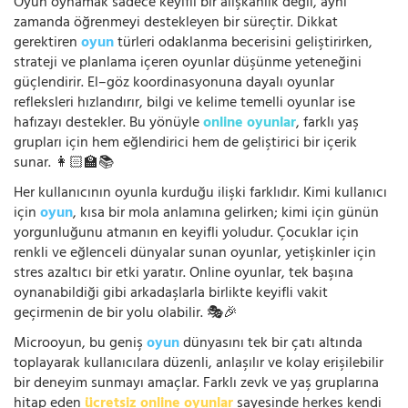
Oyun oynamak sadece keyifli bir alışkanlık değil, aynı
zamanda öğrenmeyi destekleyen bir süreçtir. Dikkat
gerektiren
oyun
türleri odaklanma becerisini geliştirirken,
strateji ve planlama içeren oyunlar düşünme yeteneğini
güçlendirir. El–göz koordinasyonuna dayalı oyunlar
refleksleri hızlandırır, bilgi ve kelime temelli oyunlar ise
hafızayı destekler. Bu yönüyle
online oyunlar
, farklı yaş
grupları için hem eğlendirici hem de geliştirici bir içerik
sunar. 👩🏻‍🏫📚
Her kullanıcının oyunla kurduğu ilişki farklıdır. Kimi kullanıcı
için
oyun
, kısa bir mola anlamına gelirken; kimi için günün
yorgunluğunu atmanın en keyifli yoludur. Çocuklar için
renkli ve eğlenceli dünyalar sunan oyunlar, yetişkinler için
stres azaltıcı bir etki yaratır. Online oyunlar, tek başına
oynanabildiği gibi arkadaşlarla birlikte keyifli vakit
geçirmenin de bir yolu olabilir. 🎭🎉
Microoyun, bu geniş
oyun
dünyasını tek bir çatı altında
toplayarak kullanıcılara düzenli, anlaşılır ve kolay erişilebilir
bir deneyim sunmayı amaçlar. Farklı zevk ve yaş gruplarına
hitap eden
ücretsiz online oyunlar
sayesinde herkes kendi