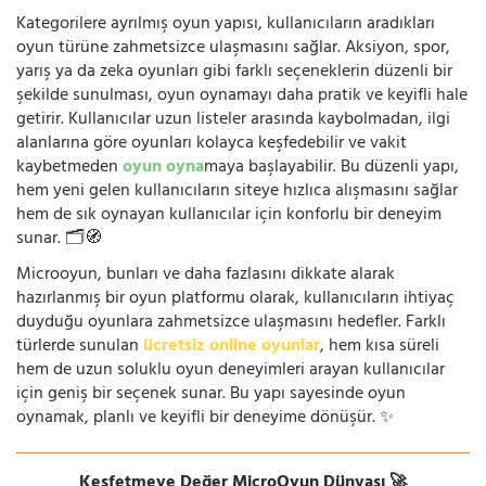
Kategorilere ayrılmış oyun yapısı, kullanıcıların aradıkları
oyun türüne zahmetsizce ulaşmasını sağlar. Aksiyon, spor,
yarış ya da zeka oyunları gibi farklı seçeneklerin düzenli bir
şekilde sunulması, oyun oynamayı daha pratik ve keyifli hale
getirir. Kullanıcılar uzun listeler arasında kaybolmadan, ilgi
alanlarına göre oyunları kolayca keşfedebilir ve vakit
kaybetmeden
oyun oyna
maya başlayabilir. Bu düzenli yapı,
hem yeni gelen kullanıcıların siteye hızlıca alışmasını sağlar
hem de sık oynayan kullanıcılar için konforlu bir deneyim
sunar. 🗂️🧭
Microoyun, bunları ve daha fazlasını dikkate alarak
hazırlanmış bir oyun platformu olarak, kullanıcıların ihtiyaç
duyduğu oyunlara zahmetsizce ulaşmasını hedefler. Farklı
türlerde sunulan
ücretsiz online oyunlar
, hem kısa süreli
hem de uzun soluklu oyun deneyimleri arayan kullanıcılar
için geniş bir seçenek sunar. Bu yapı sayesinde oyun
oynamak, planlı ve keyifli bir deneyime dönüşür. ✨
Keşfetmeye Değer MicroOyun Dünyası 🚀