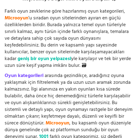
Farklı oyun zevklerine göre hazırlanmış oyun kategorileri,
Microoyun
’u sıradan oyun sitelerinden ayıran en güçlü
özelliklerden biridir. Burada yalnızca temel oyun türleriyle
sınırlı kalmaz, aynı türün içinde farklı oynanışlara, temalara
ve detaylara sahip çok sayıda oyun dünyasını
keşfedebilirsiniz. Bu derin ve kapsamlı yapı sayesinde
kullanıcılar, benzer oyun sitelerinde karşılaşamayacakları
kadar
geniş bir oyun yelpazesi
yle karşılaşır ve tek bir yerde
uzun süre keşif yapma imkânı bulur. 🗃️
Oyun kategorileri
arasında gezindikçe, aradığınız oyuna
yaklaşmak için filtrelemek ya da uzun uzun aramak zorunda
kalmazsınız. İlgi alanınıza en yakın oyunları kısa sürede
bulabilir, daha önce hiç denemediğiniz türlerle karşılaşabilir
ve oyun alışkanlıklarınızı sürekli genişletebilirsiniz. Bu
sistemli ve detaylı yapı, oyun oynamayı rastgele bir deneyim
olmaktan çıkarır; keşfetmeye dayalı, düzenli ve keyifli bir
sürece dönüştürür.
Microoyun
, bu kapsamlı oyun düzeniyle
dünya genelinde çok az platformun sunduğu bir oyun
deneyimi sunar.
1001
farklı oyun kategorimiz, siz değerli