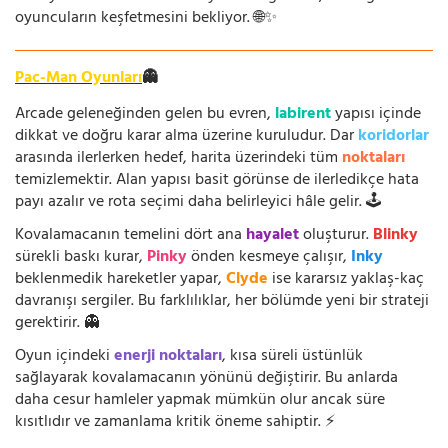
oyuncuların keşfetmesini bekliyor. 🌐✨
Pac-Man Oyunları
👻
Arcade geleneğinden gelen bu evren,
labirent
yapısı içinde
dikkat ve doğru karar alma üzerine kuruludur. Dar
koridorlar
arasında ilerlerken hedef, harita üzerindeki tüm
noktaları
temizlemektir. Alan yapısı basit görünse de ilerledikçe hata
payı azalır ve rota seçimi daha belirleyici hâle gelir. 🕹️
Kovalamacanın temelini dört ana
hayalet
oluşturur.
Blinky
sürekli baskı kurar,
Pinky
önden kesmeye çalışır,
Inky
beklenmedik hareketler yapar,
Clyde
ise kararsız yaklaş-kaç
davranışı sergiler. Bu farklılıklar, her bölümde yeni bir strateji
gerektirir. 👻
Oyun içindeki
enerji noktaları
, kısa süreli üstünlük
sağlayarak kovalamacanın yönünü değiştirir. Bu anlarda
daha cesur hamleler yapmak mümkün olur ancak süre
kısıtlıdır ve zamanlama kritik öneme sahiptir. ⚡