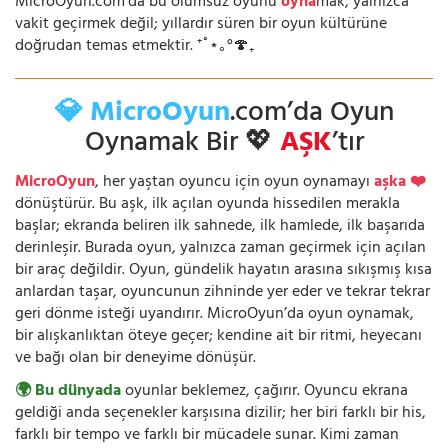
MicroOyun.com’da bu ölümsüz oyunu
oyna
mak, yalnızca
vakit geçirmek değil; yıllardır süren bir oyun kültürüne
doğrudan temas etmektir. ⁺˚⋆｡°🍄₊
💎 MicroOyun
.com’da Oyun
Oynamak Bir 💖
AŞK
’tır
MicroOyun
, her yaştan oyuncu için oyun oynamayı
aşka ❤️
dönüştürür. Bu aşk, ilk açılan oyunda hissedilen merakla
başlar; ekranda beliren ilk sahnede, ilk hamlede, ilk başarıda
derinleşir. Burada oyun, yalnızca zaman geçirmek için açılan
bir araç değildir. Oyun, gündelik hayatın arasına sıkışmış kısa
anlardan taşar, oyuncunun zihninde yer eder ve tekrar tekrar
geri dönme isteği uyandırır. MicroOyun’da oyun oynamak,
bir alışkanlıktan öteye geçer; kendine ait bir ritmi, heyecanı
ve bağı olan bir deneyime dönüşür.
🌍 Bu dünyada
oyunlar beklemez, çağırır. Oyuncu ekrana
geldiği anda seçenekler karşısına dizilir; her biri farklı bir his,
farklı bir tempo ve farklı bir mücadele sunar. Kimi zaman