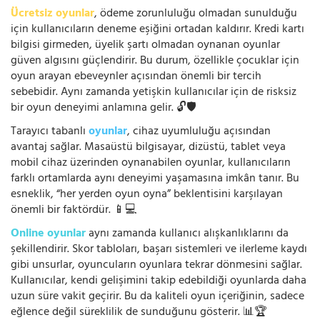
Ücretsiz oyunlar
, ödeme zorunluluğu olmadan sunulduğu
için kullanıcıların deneme eşiğini ortadan kaldırır. Kredi kartı
bilgisi girmeden, üyelik şartı olmadan oynanan oyunlar
güven algısını güçlendirir. Bu durum, özellikle çocuklar için
oyun arayan ebeveynler açısından önemli bir tercih
sebebidir. Aynı zamanda yetişkin kullanıcılar için de risksiz
bir oyun deneyimi anlamına gelir. 🔓🛡️
Tarayıcı tabanlı
oyunlar
, cihaz uyumluluğu açısından
avantaj sağlar. Masaüstü bilgisayar, dizüstü, tablet veya
mobil cihaz üzerinden oynanabilen oyunlar, kullanıcıların
farklı ortamlarda aynı deneyimi yaşamasına imkân tanır. Bu
esneklik, “her yerden oyun oyna” beklentisini karşılayan
önemli bir faktördür. 📱💻
Online oyunlar
aynı zamanda kullanıcı alışkanlıklarını da
şekillendirir. Skor tabloları, başarı sistemleri ve ilerleme kaydı
gibi unsurlar, oyuncuların oyunlara tekrar dönmesini sağlar.
Kullanıcılar, kendi gelişimini takip edebildiği oyunlarda daha
uzun süre vakit geçirir. Bu da kaliteli oyun içeriğinin, sadece
eğlence değil süreklilik de sunduğunu gösterir. 📊🏆