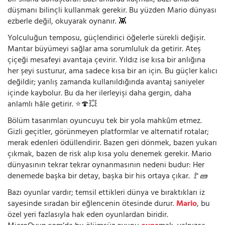
bir silaha dönüştürür. Bazı anlarda kaçmak, bazı anlarda
düşmanı bilinçli kullanmak gerekir. Bu yüzden Mario dünyası
ezberle değil, okuyarak oynanır. 👾
Yolculuğun temposu, güçlendirici öğelerle sürekli değişir.
Mantar büyümeyi sağlar ama sorumluluk da getirir. Ateş
çiçeği mesafeyi avantaja çevirir. Yıldız ise kısa bir anlığına
her şeyi susturur, ama sadece kısa bir an için. Bu güçler kalıcı
değildir; yanlış zamanda kullanıldığında avantaj saniyeler
içinde kaybolur. Bu da her ilerleyişi daha gergin, daha
anlamlı hâle getirir. ⭐🍄💥
Bölüm tasarımları oyuncuyu tek bir yola mahkûm etmez.
Gizli geçitler, görünmeyen platformlar ve alternatif rotalar;
merak edenleri ödüllendirir. Bazen geri dönmek, bazen yukarı
çıkmak, bazen de risk alıp kısa yolu denemek gerekir. Mario
dünyasının tekrar tekrar oynanmasının nedeni budur: Her
denemede başka bir detay, başka bir his ortaya çıkar. 🚩🧱
Bazı oyunlar vardır; temsil ettikleri dünya ve bıraktıkları iz
sayesinde sıradan bir eğlencenin ötesinde durur.
Mario
, bu
özel yeri fazlasıyla hak eden oyunlardan biridir.