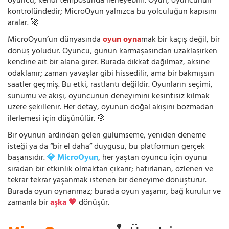
oyuncu, kendi temposunda ilerleyebilir. Oyun, oyuncunun
kontrolündedir; MicroOyun yalnızca bu yolculuğun kapısını
aralar. 🚀
MicroOyun’un dünyasında
oyun oyna
mak bir kaçış değil, bir
dönüş yoludur. Oyuncu, günün karmaşasından uzaklaşırken
kendine ait bir alana girer. Burada dikkat dağılmaz, aksine
odaklanır; zaman yavaşlar gibi hissedilir, ama bir bakmışsın
saatler geçmiş. Bu etki, rastlantı değildir. Oyunların seçimi,
sunumu ve akışı, oyuncunun deneyimini kesintisiz kılmak
üzere şekillenir. Her detay, oyunun doğal akışını bozmadan
ilerlemesi için düşünülür. 🎯
Bir oyunun ardından gelen gülümseme, yeniden deneme
isteği ya da “bir el daha” duygusu, bu platformun gerçek
başarısıdır.
💎 MicroOyun
, her yaştan oyuncu için oyunu
sıradan bir etkinlik olmaktan çıkarır; hatırlanan, özlenen ve
tekrar tekrar yaşanmak istenen bir deneyime dönüştürür.
Burada oyun oynanmaz; burada oyun yaşanır, bağ kurulur ve
zamanla bir
aşka 💖
dönüşür.