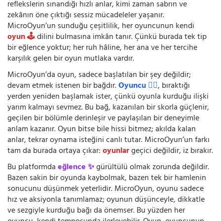
reflekslerin sınandığı hızlı anlar, kimi zaman sabrın ve
zekânın öne çıktığı sessiz mücadeleler yaşanır.
MicroOyun’un sunduğu çeşitlilik, her oyuncunun kendi
oyun 🕹️
dilini bulmasına imkân tanır. Çünkü burada tek tip
bir eğlence yoktur; her ruh hâline, her ana ve her tercihe
karşılık gelen bir oyun mutlaka vardır.
MicroOyun’da oyun, sadece başlatılan bir şey değildir;
devam etmek istenen bir bağdır.
Oyuncu 🧍‍♂️
, bıraktığı
yerden yeniden başlamak ister, çünkü oyunla kurduğu ilişki
yarım kalmayı sevmez. Bu bağ, kazanılan bir skorla güçlenir,
geçilen bir bölümle derinleşir ve paylaşılan bir deneyimle
anlam kazanır. Oyun bitse bile hissi bitmez; akılda kalan
anlar, tekrar oynama isteğini canlı tutar. MicroOyun’un farkı
tam da burada ortaya çıkar:
oyunlar
geçici değildir, iz bırakır.
Bu platformda
eğlence ✨
gürültülü olmak zorunda değildir.
Bazen sakin bir oyunda kaybolmak, bazen tek bir hamlenin
sonucunu düşünmek yeterlidir. MicroOyun, oyunu sadece
hız ve aksiyonla tanımlamaz; oyunun düşünceyle, dikkatle
ve sezgiyle kurduğu bağı da önemser. Bu yüzden her