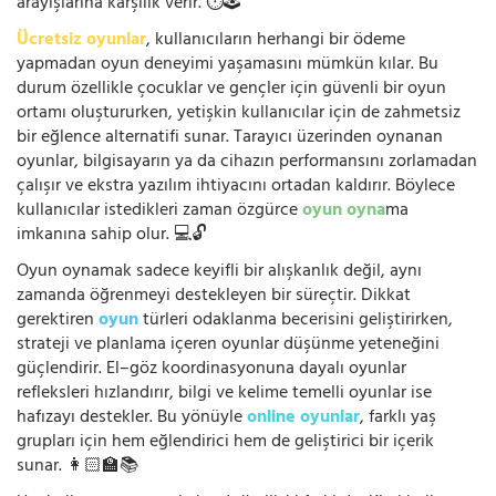
arayışlarına karşılık verir. ⏱️🕹️
Ücretsiz oyunlar
, kullanıcıların herhangi bir ödeme
yapmadan oyun deneyimi yaşamasını mümkün kılar. Bu
durum özellikle çocuklar ve gençler için güvenli bir oyun
ortamı oluştururken, yetişkin kullanıcılar için de zahmetsiz
bir eğlence alternatifi sunar. Tarayıcı üzerinden oynanan
oyunlar, bilgisayarın ya da cihazın performansını zorlamadan
çalışır ve ekstra yazılım ihtiyacını ortadan kaldırır. Böylece
kullanıcılar istedikleri zaman özgürce
oyun oyna
ma
imkanına sahip olur. 💻🔓
Oyun oynamak sadece keyifli bir alışkanlık değil, aynı
zamanda öğrenmeyi destekleyen bir süreçtir. Dikkat
gerektiren
oyun
türleri odaklanma becerisini geliştirirken,
strateji ve planlama içeren oyunlar düşünme yeteneğini
güçlendirir. El–göz koordinasyonuna dayalı oyunlar
refleksleri hızlandırır, bilgi ve kelime temelli oyunlar ise
hafızayı destekler. Bu yönüyle
online oyunlar
, farklı yaş
grupları için hem eğlendirici hem de geliştirici bir içerik
sunar. 👩🏻‍🏫📚