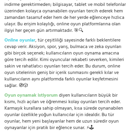
indirme gerektirmeden; bilgisayar, tablet ve mobil telefonlar
üzerinden kolayca oynanabilen oyunları tercih ederek hem
zamandan tasarruf eder hem de her yerde eğlenceye hızlıca
ulaşır. Bu erişim kolaylığı, online oyun platformlarına olan
ilgiyi her geçen gün artırmaktadır. 🎯🔍
Online oyunlar
, tür çeşitliliği sayesinde farklı beklentilere
cevap verir. Aksiyon, spor, yarış, bulmaca ve zeka oyunları
gibi birçok seçenek; kullanıcıların oyun oynama amacına
göre tercih edilir. Kimi oyuncular rekabeti severken, kimileri
sakin ve rahatlatıcı oyunları tercih eder. Bu durum, online
oyun sitelerinin geniş bir içerik sunmasını gerekli kılar ve
kullanıcıların aynı platformda farklı oyunlar keşfetmesini
sağlar. 🧭🎲
Oyun oynamak istiyorum
diyen kullanıcıların büyük bir
kısmı, hızlı açılan ve öğrenmesi kolay oyunları tercih eder.
Karmaşık kurallara sahip olmayan, kısa sürede oynanabilen
oyunlar özellikle yoğun kullanıcılar için idealdir. Bu tür
oyunlar, hem yeni başlayanlar hem de uzun süredir oyun
oynayanlar için pratik bir eğlence sunar. ⚡🕹️