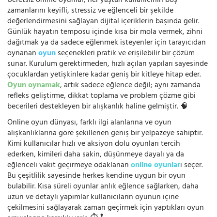
Ücretsiz online oyunlar, her yaştan kullanıcının boş
zamanlarını keyifli, stressiz ve eğlenceli bir şekilde
değerlendirmesini sağlayan dijital içeriklerin başında gelir.
Günlük hayatın temposu içinde kısa bir mola vermek, zihni
dağıtmak ya da sadece eğlenmek isteyenler için tarayıcıdan
oynanan
oyun
seçenekleri pratik ve erişilebilir bir çözüm
sunar. Kurulum gerektirmeden, hızlı açılan yapıları sayesinde
çocuklardan yetişkinlere kadar geniş bir kitleye hitap eder.
Oyun oynamak
, artık sadece eğlence değil; aynı zamanda
refleks geliştirme, dikkat toplama ve problem çözme gibi
becerileri destekleyen bir alışkanlık haline gelmiştir. 🧠
Online oyun dünyası, farklı ilgi alanlarına ve oyun
alışkanlıklarına göre şekillenen geniş bir yelpazeye sahiptir.
Kimi kullanıcılar hızlı ve aksiyon dolu oyunları tercih
ederken, kimileri daha sakin, düşünmeye dayalı ya da
eğlenceli vakit geçirmeye odaklanan
online oyunlar
ı seçer.
Bu çeşitlilik sayesinde herkes kendine uygun bir oyun
bulabilir. Kısa süreli oyunlar anlık eğlence sağlarken, daha
uzun ve detaylı yapımlar kullanıcıların oyunun içine
çekilmesini sağlayarak zaman geçirmek için yaptıkları oyun