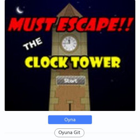
Oyna
Oyuna Git