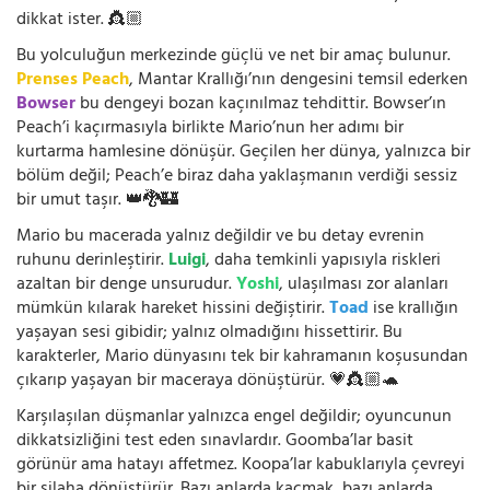
dikkat ister. 👸🏼
Bu yolculuğun merkezinde güçlü ve net bir amaç bulunur.
Prenses Peach
, Mantar Krallığı’nın dengesini temsil ederken
Bowser
bu dengeyi bozan kaçınılmaz tehdittir. Bowser’ın
Peach’i kaçırmasıyla birlikte Mario’nun her adımı bir
kurtarma hamlesine dönüşür. Geçilen her dünya, yalnızca bir
bölüm değil; Peach’e biraz daha yaklaşmanın verdiği sessiz
bir umut taşır. 👑🐉🏰
Mario bu macerada yalnız değildir ve bu detay evrenin
ruhunu derinleştirir.
Luigi
, daha temkinli yapısıyla riskleri
azaltan bir denge unsurudur.
Yoshi
, ulaşılması zor alanları
mümkün kılarak hareket hissini değiştirir.
Toad
ise krallığın
yaşayan sesi gibidir; yalnız olmadığını hissettirir. Bu
karakterler, Mario dünyasını tek bir kahramanın koşusundan
çıkarıp yaşayan bir maceraya dönüştürür. 💗👸🏼🐢
Karşılaşılan düşmanlar yalnızca engel değildir; oyuncunun
dikkatsizliğini test eden sınavlardır. Goomba’lar basit
görünür ama hatayı affetmez. Koopa’lar kabuklarıyla çevreyi