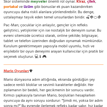
Skor sisteminde
meyveler
önemli rol oynar.
Kiraz
,
çilek
,
portakal
ve
üzüm
gibi bonuslar ek puan kazandırırken
oyuncuyu daha riskli alanlara yönlendirebilir. Bu denge,
ustalaşmayı teşvik eden temel unsurlardan biridir. 🍒🍓🍊🍇
Pac-Man; çocuklar için anlaşılır, gençler için refleks
geliştirici, yetişkinler için ise nostaljik bir deneyim sunar. Bu
evreni sitemizde ücretsiz olarak, online şekilde; bilgisayar,
tablet ve telefon üzerinden doğrudan oynamak mümkündür.
Kurulum gerektirmeyen yapısıyla mobil uyumlu, hızlı ve
erişilebilir bir oyun deneyimi arayan kullanıcılar için pratik bir
seçenek oluşturur. 💻📱🎮
Mario Oyunları
🍄
Mario dünyasına adım attığında, ekranda gördüğün şey
sadece renkli bloklar ve sevimli karakterler değildir. Her
zıplamanın bir bedeli, her gecikmenin bir sonucu vardır.
Kırmızı şapkasıyla tanınan Mario, boşlukları hesaplarken
oyuncuya da aynı soruyu sordurur: “Şimdi mi, yoksa bir adım
sonra mı?” Bu evrende ilerlemek refleks kadar sabır, hız kadar