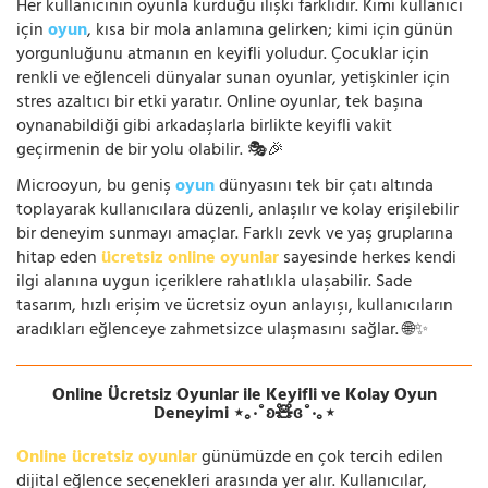
Her kullanıcının oyunla kurduğu ilişki farklıdır. Kimi kullanıcı
için
oyun
, kısa bir mola anlamına gelirken; kimi için günün
yorgunluğunu atmanın en keyifli yoludur. Çocuklar için
renkli ve eğlenceli dünyalar sunan oyunlar, yetişkinler için
stres azaltıcı bir etki yaratır. Online oyunlar, tek başına
oynanabildiği gibi arkadaşlarla birlikte keyifli vakit
geçirmenin de bir yolu olabilir. 🎭🎉
Microoyun, bu geniş
oyun
dünyasını tek bir çatı altında
toplayarak kullanıcılara düzenli, anlaşılır ve kolay erişilebilir
bir deneyim sunmayı amaçlar. Farklı zevk ve yaş gruplarına
hitap eden
ücretsiz online oyunlar
sayesinde herkes kendi
ilgi alanına uygun içeriklere rahatlıkla ulaşabilir. Sade
tasarım, hızlı erişim ve ücretsiz oyun anlayışı, kullanıcıların
aradıkları eğlenceye zahmetsizce ulaşmasını sağlar. 🌐✨
Online Ücretsiz Oyunlar ile Keyifli ve Kolay Oyun
Deneyimi ⋆｡‧˚ʚ🧸ɞ˚‧｡⋆
Online ücretsiz oyunlar
günümüzde en çok tercih edilen
dijital eğlence seçenekleri arasında yer alır. Kullanıcılar,