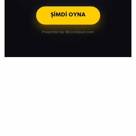
ŞİMDİ OYNA
Powered by MicroOyun.com