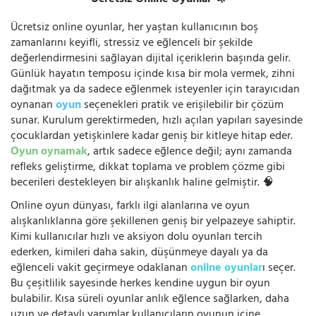
Ücretsiz Online Oyunlar 🦄
Ücretsiz online oyunlar, her yaştan kullanıcının boş
zamanlarını keyifli, stressiz ve eğlenceli bir şekilde
değerlendirmesini sağlayan dijital içeriklerin başında gelir.
Günlük hayatın temposu içinde kısa bir mola vermek, zihni
dağıtmak ya da sadece eğlenmek isteyenler için tarayıcıdan
oynanan
oyun
seçenekleri pratik ve erişilebilir bir çözüm
sunar. Kurulum gerektirmeden, hızlı açılan yapıları sayesinde
çocuklardan yetişkinlere kadar geniş bir kitleye hitap eder.
Oyun oynamak
, artık sadece eğlence değil; aynı zamanda
refleks geliştirme, dikkat toplama ve problem çözme gibi
becerileri destekleyen bir alışkanlık haline gelmiştir. 🧠
Online oyun dünyası, farklı ilgi alanlarına ve oyun
alışkanlıklarına göre şekillenen geniş bir yelpazeye sahiptir.
Kimi kullanıcılar hızlı ve aksiyon dolu oyunları tercih
ederken, kimileri daha sakin, düşünmeye dayalı ya da
eğlenceli vakit geçirmeye odaklanan
online oyunlar
ı seçer.
Bu çeşitlilik sayesinde herkes kendine uygun bir oyun
bulabilir. Kısa süreli oyunlar anlık eğlence sağlarken, daha
uzun ve detaylı yapımlar kullanıcıların oyunun içine