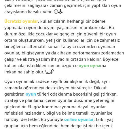
çekilmesini sağlayarak zaman geçirmek için yaptıkları oyun
arayışlarına karşılık verir. ⏱️🕹️
Ücretsiz oyunlar
, kullanıcıların herhangi bir ödeme
yapmadan oyun deneyimi yaşamasını mümkün kılar. Bu
durum özellikle çocuklar ve gençler için güvenli bir oyun
ortamı oluştururken, yetişkin kullanıcılar için de zahmetsiz
bir eğlence alternatifi sunar. Tarayıcı üzerinden oynanan
oyunlar, bilgisayarın ya da cihazın performansını zorlamadan
çalışır ve ekstra yazılım ihtiyacını ortadan kaldırır. Böylece
kullanıcılar istedikleri zaman özgürce
oyun oyna
ma
imkanına sahip olur. 💻🔓
Oyun oynamak sadece keyifli bir alışkanlık değil, aynı
zamanda öğrenmeyi destekleyen bir süreçtir. Dikkat
gerektiren
oyun
türleri odaklanma becerisini geliştirirken,
strateji ve planlama içeren oyunlar düşünme yeteneğini
güçlendirir. El–göz koordinasyonuna dayalı oyunlar
refleksleri hızlandırır, bilgi ve kelime temelli oyunlar ise
hafızayı destekler. Bu yönüyle
online oyunlar
, farklı yaş
grupları için hem eğlendirici hem de geliştirici bir içerik