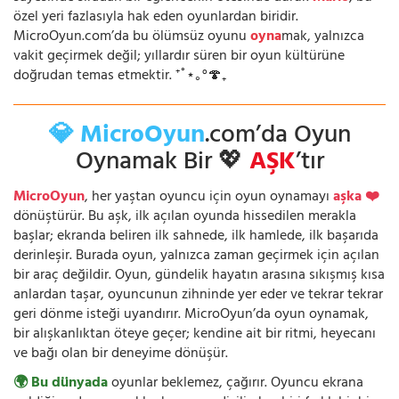
özel yeri fazlasıyla hak eden oyunlardan biridir.
MicroOyun.com’da bu ölümsüz oyunu
oyna
mak, yalnızca
vakit geçirmek değil; yıllardır süren bir oyun kültürüne
doğrudan temas etmektir. ⁺˚⋆｡°🍄₊
💎 MicroOyun
.com’da Oyun
Oynamak Bir 💖
AŞK
’tır
MicroOyun
, her yaştan oyuncu için oyun oynamayı
aşka ❤️
dönüştürür. Bu aşk, ilk açılan oyunda hissedilen merakla
başlar; ekranda beliren ilk sahnede, ilk hamlede, ilk başarıda
derinleşir. Burada oyun, yalnızca zaman geçirmek için açılan
bir araç değildir. Oyun, gündelik hayatın arasına sıkışmış kısa
anlardan taşar, oyuncunun zihninde yer eder ve tekrar tekrar
geri dönme isteği uyandırır. MicroOyun’da oyun oynamak,
bir alışkanlıktan öteye geçer; kendine ait bir ritmi, heyecanı
ve bağı olan bir deneyime dönüşür.
🌍 Bu dünyada
oyunlar beklemez, çağırır. Oyuncu ekrana