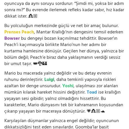
oyuncuya da aynı soruyu sordurur: “Şimdi mi, yoksa bir adım
sonra mı?” Bu evrende ilerlemek refleks kadar sabır, hız kadar
dikkat ister. 👸🏼
Bu yolculuğun merkezinde güçlü ve net bir amaç bulunur.
Prenses Peach
, Mantar Krallığı’nın dengesini temsil ederken
Bowser
bu dengeyi bozan kaçınılmaz tehdittir. Bowser’ın
Peach’i kaçırmasıyla birlikte Mario’nun her adımı bir
kurtarma hamlesine dönüşür. Geçilen her dünya, yalnızca bir
bölüm değil; Peach’e biraz daha yaklaşmanın verdiği sessiz
bir umut taşır. 👑🐉🏰
Mario bu macerada yalnız değildir ve bu detay evrenin
ruhunu derinleştirir.
Luigi
, daha temkinli yapısıyla riskleri
azaltan bir denge unsurudur.
Yoshi
, ulaşılması zor alanları
mümkün kılarak hareket hissini değiştirir.
Toad
ise krallığın
yaşayan sesi gibidir; yalnız olmadığını hissettirir. Bu
karakterler, Mario dünyasını tek bir kahramanın koşusundan
çıkarıp yaşayan bir maceraya dönüştürür. 💗👸🏼🐢
Karşılaşılan düşmanlar yalnızca engel değildir; oyuncunun
dikkatsizliğini test eden sınavlardır. Goomba’lar basit