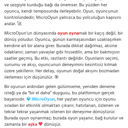
ve sezgiyle kurduğu bağı da önemser. Bu yüzden her
oyuncu, kendi temposunda ilerleyebilir. Oyun, oyuncunun
kontrolündedir; MicroOyun yalnızca bu yolculuğun kapısını
aralar. 🚀
MicroOyun’un dünyasında
oyun oyna
mak bir kaçış değil, bir
dönüş yoludur. Oyuncu, günün karmaşasından uzaklaşırken
kendine ait bir alana girer. Burada dikkat dağılmaz, aksine
odaklanır; zaman yavaşlar gibi hissedilir, ama bir bakmışsın
saatler geçmiş. Bu etki, rastlantı değildir. Oyunların seçimi,
sunumu ve akışı, oyuncunun deneyimini kesintisiz kılmak
üzere şekillenir. Her detay, oyunun doğal akışını bozmadan
ilerlemesi için düşünülür. 🎯
Bir oyunun ardından gelen gülümseme, yeniden deneme
isteği ya da “bir el daha” duygusu, bu platformun gerçek
başarısıdır.
💎 MicroOyun
, her yaştan oyuncu için oyunu
sıradan bir etkinlik olmaktan çıkarır; hatırlanan, özlenen ve
tekrar tekrar yaşanmak istenen bir deneyime dönüştürür.
Burada oyun oynanmaz; burada oyun yaşanır, bağ kurulur ve
zamanla bir
aşka 💖
dönüşür.