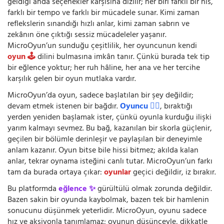
geldiği anda seçenekler karşısına dizilir; her biri farklı bir his,
farklı bir tempo ve farklı bir mücadele sunar. Kimi zaman
reflekslerin sınandığı hızlı anlar, kimi zaman sabrın ve
zekânın öne çıktığı sessiz mücadeleler yaşanır.
MicroOyun’un sunduğu çeşitlilik, her oyuncunun kendi
oyun 🕹️
dilini bulmasına imkân tanır. Çünkü burada tek tip
bir eğlence yoktur; her ruh hâline, her ana ve her tercihe
karşılık gelen bir oyun mutlaka vardır.
MicroOyun’da oyun, sadece başlatılan bir şey değildir;
devam etmek istenen bir bağdır.
Oyuncu 🧍‍♂️
, bıraktığı
yerden yeniden başlamak ister, çünkü oyunla kurduğu ilişki
yarım kalmayı sevmez. Bu bağ, kazanılan bir skorla güçlenir,
geçilen bir bölümle derinleşir ve paylaşılan bir deneyimle
anlam kazanır. Oyun bitse bile hissi bitmez; akılda kalan
anlar, tekrar oynama isteğini canlı tutar. MicroOyun’un farkı
tam da burada ortaya çıkar:
oyunlar
geçici değildir, iz bırakır.
Bu platformda
eğlence ✨
gürültülü olmak zorunda değildir.
Bazen sakin bir oyunda kaybolmak, bazen tek bir hamlenin
sonucunu düşünmek yeterlidir. MicroOyun, oyunu sadece
hız ve aksiyonla tanımlamaz; oyunun düşünceyle, dikkatle