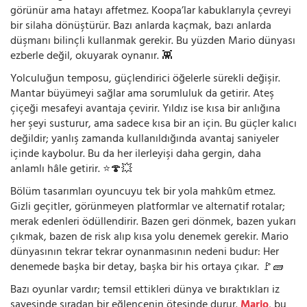
görünür ama hatayı affetmez. Koopa’lar kabuklarıyla çevreyi
bir silaha dönüştürür. Bazı anlarda kaçmak, bazı anlarda
düşmanı bilinçli kullanmak gerekir. Bu yüzden Mario dünyası
ezberle değil, okuyarak oynanır. 👾
Yolculuğun temposu, güçlendirici öğelerle sürekli değişir.
Mantar büyümeyi sağlar ama sorumluluk da getirir. Ateş
çiçeği mesafeyi avantaja çevirir. Yıldız ise kısa bir anlığına
her şeyi susturur, ama sadece kısa bir an için. Bu güçler kalıcı
değildir; yanlış zamanda kullanıldığında avantaj saniyeler
içinde kaybolur. Bu da her ilerleyişi daha gergin, daha
anlamlı hâle getirir. ⭐🍄💥
Bölüm tasarımları oyuncuyu tek bir yola mahkûm etmez.
Gizli geçitler, görünmeyen platformlar ve alternatif rotalar;
merak edenleri ödüllendirir. Bazen geri dönmek, bazen yukarı
çıkmak, bazen de risk alıp kısa yolu denemek gerekir. Mario
dünyasının tekrar tekrar oynanmasının nedeni budur: Her
denemede başka bir detay, başka bir his ortaya çıkar. 🚩🧱
Bazı oyunlar vardır; temsil ettikleri dünya ve bıraktıkları iz
sayesinde sıradan bir eğlencenin ötesinde durur.
Mario
, bu