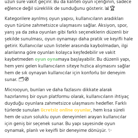
uzun süre vakit geçirir. Bu da kaliteli oyun içeriğinin, sadece
eğlence değil süreklilik de sunduğunu gösterir. 📊🏆
Kategorilere ayrılmış oyun yapısı, kullanıcıların aradıkları
oyun türüne zahmetsizce ulaşmasını sağlar. Aksiyon, spor,
yarış ya da zeka oyunları gibi farklı seçeneklerin düzenli bir
şekilde sunulması, oyun oynamayı daha pratik ve keyifli hale
getirir. Kullanıcılar uzun listeler arasında kaybolmadan, ilgi
alanlarına göre oyunları kolayca keşfedebilir ve vakit
kaybetmeden
oyun oyna
maya başlayabilir. Bu düzenli yapı,
hem yeni gelen kullanıcıların siteye hızlıca alışmasını sağlar
hem de sık oynayan kullanıcılar için konforlu bir deneyim
sunar. 🗂️🧭
Microoyun, bunları ve daha fazlasını dikkate alarak
hazırlanmış bir oyun platformu olarak, kullanıcıların ihtiyaç
duyduğu oyunlara zahmetsizce ulaşmasını hedefler. Farklı
türlerde sunulan
ücretsiz online oyunlar
, hem kısa süreli
hem de uzun soluklu oyun deneyimleri arayan kullanıcılar
için geniş bir seçenek sunar. Bu yapı sayesinde oyun
oynamak, planlı ve keyifli bir deneyime dönüşür. ✨