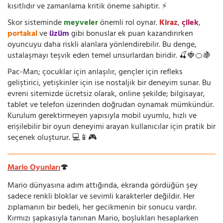
kısıtlıdır ve zamanlama kritik öneme sahiptir. ⚡
Skor sisteminde
meyveler
önemli rol oynar.
Kiraz
,
çilek
,
portakal
ve
üzüm
gibi bonuslar ek puan kazandırırken
oyuncuyu daha riskli alanlara yönlendirebilir. Bu denge,
ustalaşmayı teşvik eden temel unsurlardan biridir. 🍒🍓🍊🍇
Pac-Man; çocuklar için anlaşılır, gençler için refleks
geliştirici, yetişkinler için ise nostaljik bir deneyim sunar. Bu
evreni sitemizde ücretsiz olarak, online şekilde; bilgisayar,
tablet ve telefon üzerinden doğrudan oynamak mümkündür.
Kurulum gerektirmeyen yapısıyla mobil uyumlu, hızlı ve
erişilebilir bir oyun deneyimi arayan kullanıcılar için pratik bir
seçenek oluşturur. 💻📱🎮
Mario Oyunları
🍄
Mario dünyasına adım attığında, ekranda gördüğün şey
sadece renkli bloklar ve sevimli karakterler değildir. Her
zıplamanın bir bedeli, her gecikmenin bir sonucu vardır.
Kırmızı şapkasıyla tanınan Mario, boşlukları hesaplarken