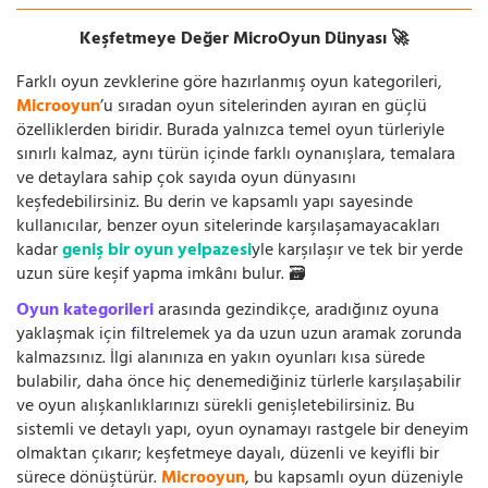
Keşfetmeye Değer MicroOyun Dünyası 🚀
Farklı oyun zevklerine göre hazırlanmış oyun kategorileri,
Microoyun
’u sıradan oyun sitelerinden ayıran en güçlü
özelliklerden biridir. Burada yalnızca temel oyun türleriyle
sınırlı kalmaz, aynı türün içinde farklı oynanışlara, temalara
ve detaylara sahip çok sayıda oyun dünyasını
keşfedebilirsiniz. Bu derin ve kapsamlı yapı sayesinde
kullanıcılar, benzer oyun sitelerinde karşılaşamayacakları
kadar
geniş bir oyun yelpazesi
yle karşılaşır ve tek bir yerde
uzun süre keşif yapma imkânı bulur. 🗃️
Oyun kategorileri
arasında gezindikçe, aradığınız oyuna
yaklaşmak için filtrelemek ya da uzun uzun aramak zorunda
kalmazsınız. İlgi alanınıza en yakın oyunları kısa sürede
bulabilir, daha önce hiç denemediğiniz türlerle karşılaşabilir
ve oyun alışkanlıklarınızı sürekli genişletebilirsiniz. Bu
sistemli ve detaylı yapı, oyun oynamayı rastgele bir deneyim
olmaktan çıkarır; keşfetmeye dayalı, düzenli ve keyifli bir
sürece dönüştürür.
Microoyun
, bu kapsamlı oyun düzeniyle