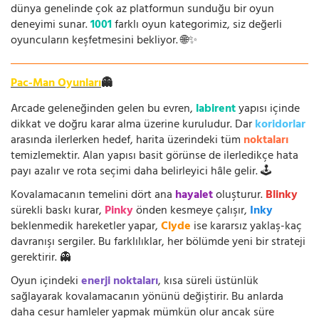
dünya genelinde çok az platformun sunduğu bir oyun
deneyimi sunar.
1001
farklı oyun kategorimiz, siz değerli
oyuncuların keşfetmesini bekliyor. 🌐✨
Pac-Man Oyunları
👻
Arcade geleneğinden gelen bu evren,
labirent
yapısı içinde
dikkat ve doğru karar alma üzerine kuruludur. Dar
koridorlar
arasında ilerlerken hedef, harita üzerindeki tüm
noktaları
temizlemektir. Alan yapısı basit görünse de ilerledikçe hata
payı azalır ve rota seçimi daha belirleyici hâle gelir. 🕹️
Kovalamacanın temelini dört ana
hayalet
oluşturur.
Blinky
sürekli baskı kurar,
Pinky
önden kesmeye çalışır,
Inky
beklenmedik hareketler yapar,
Clyde
ise kararsız yaklaş-kaç
davranışı sergiler. Bu farklılıklar, her bölümde yeni bir strateji
gerektirir. 👻
Oyun içindeki
enerji noktaları
, kısa süreli üstünlük
sağlayarak kovalamacanın yönünü değiştirir. Bu anlarda
daha cesur hamleler yapmak mümkün olur ancak süre