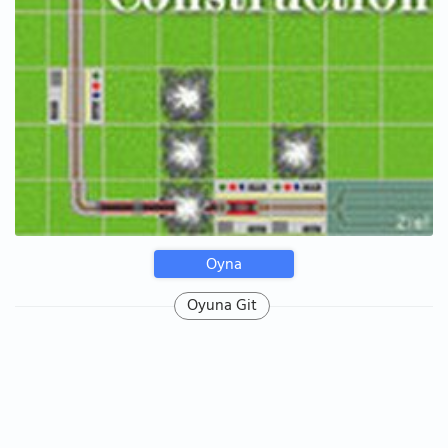
Oyna
Oyuna Git