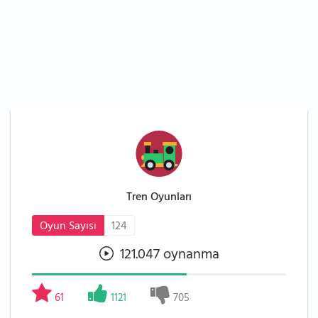
Tren Oyunları
Oyun Sayısı
124
121.047 oynanma
61
1121
705