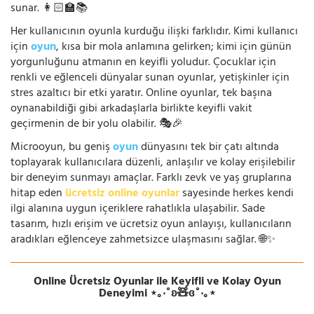
sunar. 👩🏻‍🏫📚
Her kullanıcının oyunla kurduğu ilişki farklıdır. Kimi kullanıcı
için
oyun
, kısa bir mola anlamına gelirken; kimi için günün
yorgunluğunu atmanın en keyifli yoludur. Çocuklar için
renkli ve eğlenceli dünyalar sunan oyunlar, yetişkinler için
stres azaltıcı bir etki yaratır. Online oyunlar, tek başına
oynanabildiği gibi arkadaşlarla birlikte keyifli vakit
geçirmenin de bir yolu olabilir. 🎭🎉
Microoyun, bu geniş
oyun
dünyasını tek bir çatı altında
toplayarak kullanıcılara düzenli, anlaşılır ve kolay erişilebilir
bir deneyim sunmayı amaçlar. Farklı zevk ve yaş gruplarına
hitap eden
ücretsiz online oyunlar
sayesinde herkes kendi
ilgi alanına uygun içeriklere rahatlıkla ulaşabilir. Sade
tasarım, hızlı erişim ve ücretsiz oyun anlayışı, kullanıcıların
aradıkları eğlenceye zahmetsizce ulaşmasını sağlar. 🌐✨
Online Ücretsiz Oyunlar ile Keyifli ve Kolay Oyun
Deneyimi ⋆｡‧˚ʚ🧸ɞ˚‧｡⋆