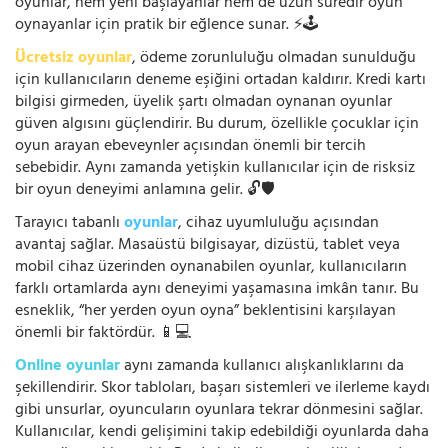
oyunlar, hem yeni başlayanlar hem de uzun süredir oyun
oynayanlar için pratik bir eğlence sunar. ⚡🕹️
Ücretsiz oyunlar
, ödeme zorunluluğu olmadan sunulduğu
için kullanıcıların deneme eşiğini ortadan kaldırır. Kredi kartı
bilgisi girmeden, üyelik şartı olmadan oynanan oyunlar
güven algısını güçlendirir. Bu durum, özellikle çocuklar için
oyun arayan ebeveynler açısından önemli bir tercih
sebebidir. Aynı zamanda yetişkin kullanıcılar için de risksiz
bir oyun deneyimi anlamına gelir. 🔓🛡️
Tarayıcı tabanlı
oyunlar
, cihaz uyumluluğu açısından
avantaj sağlar. Masaüstü bilgisayar, dizüstü, tablet veya
mobil cihaz üzerinden oynanabilen oyunlar, kullanıcıların
farklı ortamlarda aynı deneyimi yaşamasına imkân tanır. Bu
esneklik, “her yerden oyun oyna” beklentisini karşılayan
önemli bir faktördür. 📱💻
Online oyunlar
aynı zamanda kullanıcı alışkanlıklarını da
şekillendirir. Skor tabloları, başarı sistemleri ve ilerleme kaydı
gibi unsurlar, oyuncuların oyunlara tekrar dönmesini sağlar.
Kullanıcılar, kendi gelişimini takip edebildiği oyunlarda daha