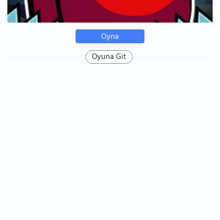
Oyna
Oyuna Git