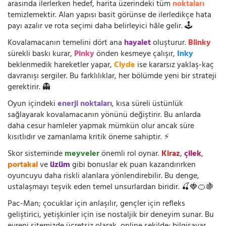
arasında ilerlerken hedef, harita üzerindeki tüm
noktaları
temizlemektir. Alan yapısı basit görünse de ilerledikçe hata
payı azalır ve rota seçimi daha belirleyici hâle gelir. 🕹️
Kovalamacanın temelini dört ana
hayalet
oluşturur.
Blinky
sürekli baskı kurar,
Pinky
önden kesmeye çalışır,
Inky
beklenmedik hareketler yapar,
Clyde
ise kararsız yaklaş-kaç
davranışı sergiler. Bu farklılıklar, her bölümde yeni bir strateji
gerektirir. 👻
Oyun içindeki
enerji noktaları
, kısa süreli üstünlük
sağlayarak kovalamacanın yönünü değiştirir. Bu anlarda
daha cesur hamleler yapmak mümkün olur ancak süre
kısıtlıdır ve zamanlama kritik öneme sahiptir. ⚡
Skor sisteminde
meyveler
önemli rol oynar.
Kiraz
,
çilek
,
portakal
ve
üzüm
gibi bonuslar ek puan kazandırırken
oyuncuyu daha riskli alanlara yönlendirebilir. Bu denge,
ustalaşmayı teşvik eden temel unsurlardan biridir. 🍒🍓🍊🍇
Pac-Man; çocuklar için anlaşılır, gençler için refleks
geliştirici, yetişkinler için ise nostaljik bir deneyim sunar. Bu