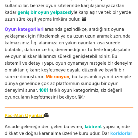
kullanıcılar, benzer oyun sitelerinde karşılaşamayacakları
kadar
geniş bir oyun yelpazesi
yle karşılaşır ve tek bir yerde
uzun süre keşif yapma imkânı bulur. 🗃️
Oyun kategorileri
arasında gezindikçe, aradığınız oyuna
yaklaşmak için filtrelemek ya da uzun uzun aramak zorunda
kalmazsınız. İlgi alanınıza en yakın oyunları kısa sürede
bulabilir, daha önce hiç denemediğiniz türlerle karşılaşabilir
ve oyun alışkanlıklarınızı sürekli genişletebilirsiniz. Bu
sistemli ve detaylı yapı, oyun oynamayı rastgele bir deneyim
olmaktan çıkarır; keşfetmeye dayalı, düzenli ve keyifli bir
sürece dönüştürür.
Microoyun
, bu kapsamlı oyun düzeniyle
dünya genelinde çok az platformun sunduğu bir oyun
deneyimi sunar.
1001
farklı oyun kategorimiz, siz değerli
oyuncuların keşfetmesini bekliyor. 🌐✨
Pac-Man Oyunları
👻
Arcade geleneğinden gelen bu evren,
labirent
yapısı içinde
dikkat ve doğru karar alma üzerine kuruludur. Dar
koridorlar