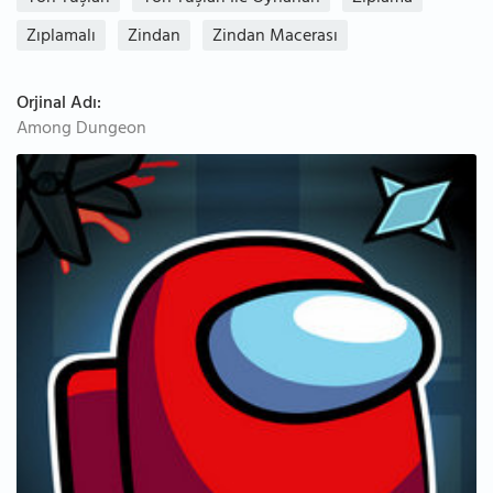
Zıplamalı
Zindan
Zindan Macerası
Orjinal Adı:
Among Dungeon