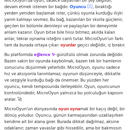
MicroOyun’da oyun, sadece başlatılan bir şey değildir;
devam etmek istenen bir bağdır.
Oyuncu 🧍‍♂️
, bıraktığı
yerden yeniden başlamak ister, çünkü oyunla kurduğu ilişki
yarım kalmayı sevmez. Bu bağ, kazanılan bir skorla güçlenir,
geçilen bir bölümle derinleşir ve paylaşılan bir deneyimle
anlam kazanır. Oyun bitse bile hissi bitmez; akılda kalan
anlar, tekrar oynama isteğini canlı tutar. MicroOyun’un farkı
tam da burada ortaya çıkar:
oyunlar
geçici değildir, iz bırakır.
Bu platformda
eğlence ✨
gürültülü olmak zorunda değildir.
Bazen sakin bir oyunda kaybolmak, bazen tek bir hamlenin
sonucunu düşünmek yeterlidir. MicroOyun, oyunu sadece
hız ve aksiyonla tanımlamaz; oyunun düşünceyle, dikkatle
ve sezgiyle kurduğu bağı da önemser. Bu yüzden her
oyuncu, kendi temposunda ilerleyebilir. Oyun, oyuncunun
kontrolündedir; MicroOyun yalnızca bu yolculuğun kapısını
aralar. 🚀
MicroOyun’un dünyasında
oyun oyna
mak bir kaçış değil, bir
dönüş yoludur. Oyuncu, günün karmaşasından uzaklaşırken
kendine ait bir alana girer. Burada dikkat dağılmaz, aksine
odaklanır; zaman yavaşlar gibi hissedilir, ama bir bakmışsın