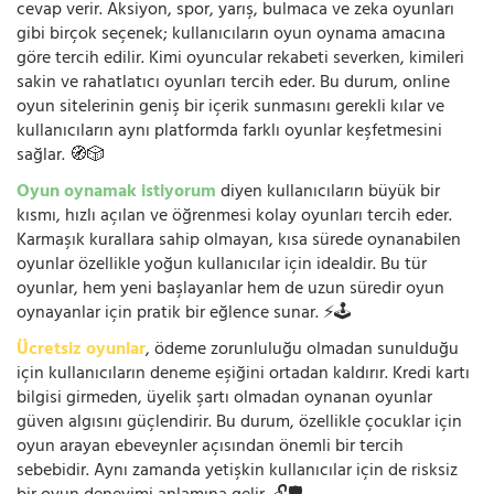
cevap verir. Aksiyon, spor, yarış, bulmaca ve zeka oyunları
gibi birçok seçenek; kullanıcıların oyun oynama amacına
göre tercih edilir. Kimi oyuncular rekabeti severken, kimileri
sakin ve rahatlatıcı oyunları tercih eder. Bu durum, online
oyun sitelerinin geniş bir içerik sunmasını gerekli kılar ve
kullanıcıların aynı platformda farklı oyunlar keşfetmesini
sağlar. 🧭🎲
Oyun oynamak istiyorum
diyen kullanıcıların büyük bir
kısmı, hızlı açılan ve öğrenmesi kolay oyunları tercih eder.
Karmaşık kurallara sahip olmayan, kısa sürede oynanabilen
oyunlar özellikle yoğun kullanıcılar için idealdir. Bu tür
oyunlar, hem yeni başlayanlar hem de uzun süredir oyun
oynayanlar için pratik bir eğlence sunar. ⚡🕹️
Ücretsiz oyunlar
, ödeme zorunluluğu olmadan sunulduğu
için kullanıcıların deneme eşiğini ortadan kaldırır. Kredi kartı
bilgisi girmeden, üyelik şartı olmadan oynanan oyunlar
güven algısını güçlendirir. Bu durum, özellikle çocuklar için
oyun arayan ebeveynler açısından önemli bir tercih
sebebidir. Aynı zamanda yetişkin kullanıcılar için de risksiz