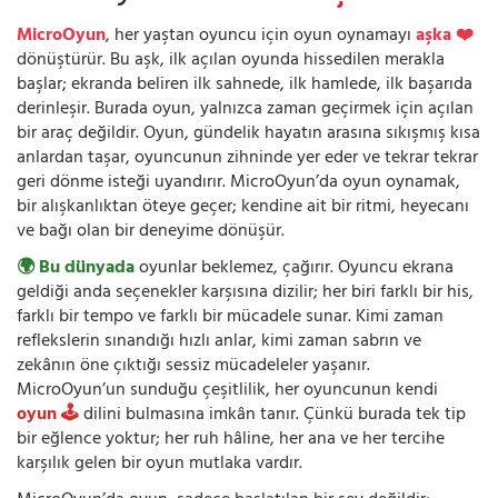
MicroOyun
, her yaştan oyuncu için oyun oynamayı
aşka ❤️
dönüştürür. Bu aşk, ilk açılan oyunda hissedilen merakla
başlar; ekranda beliren ilk sahnede, ilk hamlede, ilk başarıda
derinleşir. Burada oyun, yalnızca zaman geçirmek için açılan
bir araç değildir. Oyun, gündelik hayatın arasına sıkışmış kısa
anlardan taşar, oyuncunun zihninde yer eder ve tekrar tekrar
geri dönme isteği uyandırır. MicroOyun’da oyun oynamak,
bir alışkanlıktan öteye geçer; kendine ait bir ritmi, heyecanı
ve bağı olan bir deneyime dönüşür.
🌍 Bu dünyada
oyunlar beklemez, çağırır. Oyuncu ekrana
geldiği anda seçenekler karşısına dizilir; her biri farklı bir his,
farklı bir tempo ve farklı bir mücadele sunar. Kimi zaman
reflekslerin sınandığı hızlı anlar, kimi zaman sabrın ve
zekânın öne çıktığı sessiz mücadeleler yaşanır.
MicroOyun’un sunduğu çeşitlilik, her oyuncunun kendi
oyun 🕹️
dilini bulmasına imkân tanır. Çünkü burada tek tip
bir eğlence yoktur; her ruh hâline, her ana ve her tercihe
karşılık gelen bir oyun mutlaka vardır.