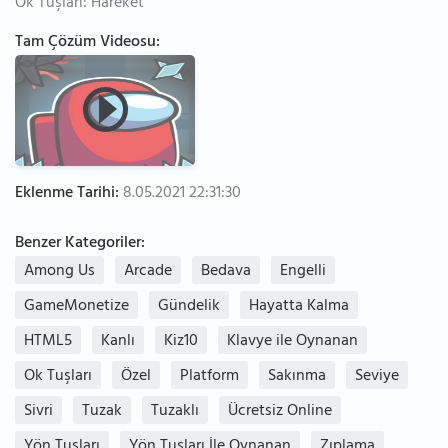
Ok Tuşları: Hareket
Tam Çözüm Videosu:
Eklenme Tarihi:
8.05.2021 22:31:30
Benzer Kategoriler:
Among Us
Arcade
Bedava
Engelli
GameMonetize
Gündelik
Hayatta Kalma
HTML5
Kanlı
Kiz10
Klavye ile Oynanan
Ok Tuşları
Özel
Platform
Sakınma
Seviye
Sivri
Tuzak
Tuzaklı
Ücretsiz Online
Yön Tuşları
Yön Tuşları İle Oynanan
Zıplama