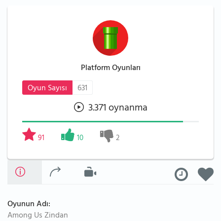
Platform Oyunları
Oyun Sayısı
631
3.371 oynanma
91
10
2
Oyunun Adı:
Among Us Zindan