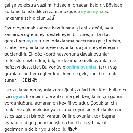
çalışır ve ekstra yazılım ihtiyacını ortadan kaldırır. Böylece
kullanıcılar istedikleri zaman özgürce
oyun oyna
ma
imkanına sahip olur. 💻🔓
Oyun oynamak sadece keyifli bir alışkanlık değil, aynı
zamanda öğrenmeyi destekleyen bir süreçtir. Dikkat
gerektiren
oyun
türleri odaklanma becerisini geliştirirken,
strateji ve planlama içeren oyunlar düşünme yeteneğini
güçlendirir. El–göz koordinasyonuna dayalı oyunlar
refleksleri hızlandırır, bilgi ve kelime temelli oyunlar ise
hafızayı destekler. Bu yönüyle
online oyunlar
, farklı yaş
grupları için hem eğlendirici hem de geliştirici bir içerik
sunar. 👩🏻‍🏫📚
Her kullanıcının oyunla kurduğu ilişki farklıdır. Kimi kullanıcı
için
oyun
, kısa bir mola anlamına gelirken; kimi için günün
yorgunluğunu atmanın en keyifli yoludur. Çocuklar için
renkli ve eğlenceli dünyalar sunan oyunlar, yetişkinler için
stres azaltıcı bir etki yaratır. Online oyunlar, tek başına
oynanabildiği gibi arkadaşlarla birlikte keyifli vakit
geçirmenin de bir yolu olabilir. 🎭🎉