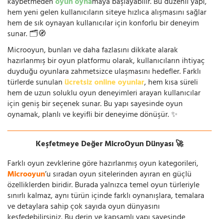
kaybetmeden
oyun oyna
maya başlayabilir. Bu düzenli yapı,
hem yeni gelen kullanıcıların siteye hızlıca alışmasını sağlar
hem de sık oynayan kullanıcılar için konforlu bir deneyim
sunar. 🗂️🧭
Microoyun, bunları ve daha fazlasını dikkate alarak
hazırlanmış bir oyun platformu olarak, kullanıcıların ihtiyaç
duyduğu oyunlara zahmetsizce ulaşmasını hedefler. Farklı
türlerde sunulan
ücretsiz online oyunlar
, hem kısa süreli
hem de uzun soluklu oyun deneyimleri arayan kullanıcılar
için geniş bir seçenek sunar. Bu yapı sayesinde oyun
oynamak, planlı ve keyifli bir deneyime dönüşür. ✨
Keşfetmeye Değer MicroOyun Dünyası 🚀
Farklı oyun zevklerine göre hazırlanmış oyun kategorileri,
Microoyun
’u sıradan oyun sitelerinden ayıran en güçlü
özelliklerden biridir. Burada yalnızca temel oyun türleriyle
sınırlı kalmaz, aynı türün içinde farklı oynanışlara, temalara
ve detaylara sahip çok sayıda oyun dünyasını
keşfedebilirsiniz. Bu derin ve kapsamlı yapı sayesinde