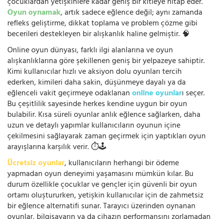
çocuklardan yetişkinlere kadar geniş bir kitleye hitap eder.
Oyun oynamak
, artık sadece eğlence değil; aynı zamanda
refleks geliştirme, dikkat toplama ve problem çözme gibi
becerileri destekleyen bir alışkanlık haline gelmiştir. 🧠
Online oyun dünyası, farklı ilgi alanlarına ve oyun
alışkanlıklarına göre şekillenen geniş bir yelpazeye sahiptir.
Kimi kullanıcılar hızlı ve aksiyon dolu oyunları tercih
ederken, kimileri daha sakin, düşünmeye dayalı ya da
eğlenceli vakit geçirmeye odaklanan
online oyunlar
ı seçer.
Bu çeşitlilik sayesinde herkes kendine uygun bir oyun
bulabilir. Kısa süreli oyunlar anlık eğlence sağlarken, daha
uzun ve detaylı yapımlar kullanıcıların oyunun içine
çekilmesini sağlayarak zaman geçirmek için yaptıkları oyun
arayışlarına karşılık verir. ⏱️🕹️
Ücretsiz oyunlar
, kullanıcıların herhangi bir ödeme
yapmadan oyun deneyimi yaşamasını mümkün kılar. Bu
durum özellikle çocuklar ve gençler için güvenli bir oyun
ortamı oluştururken, yetişkin kullanıcılar için de zahmetsiz
bir eğlence alternatifi sunar. Tarayıcı üzerinden oynanan
oyunlar, bilgisayarın ya da cihazın performansını zorlamadan