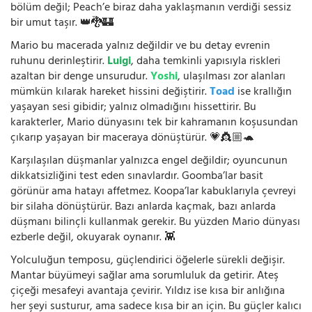
bölüm değil; Peach’e biraz daha yaklaşmanın verdiği sessiz
bir umut taşır. 👑🐉🏰
Mario bu macerada yalnız değildir ve bu detay evrenin
ruhunu derinleştirir.
Luigi
, daha temkinli yapısıyla riskleri
azaltan bir denge unsurudur.
Yoshi
, ulaşılması zor alanları
mümkün kılarak hareket hissini değiştirir.
Toad
ise krallığın
yaşayan sesi gibidir; yalnız olmadığını hissettirir. Bu
karakterler, Mario dünyasını tek bir kahramanın koşusundan
çıkarıp yaşayan bir maceraya dönüştürür. 💗👸🏼🐢
Karşılaşılan düşmanlar yalnızca engel değildir; oyuncunun
dikkatsizliğini test eden sınavlardır. Goomba’lar basit
görünür ama hatayı affetmez. Koopa’lar kabuklarıyla çevreyi
bir silaha dönüştürür. Bazı anlarda kaçmak, bazı anlarda
düşmanı bilinçli kullanmak gerekir. Bu yüzden Mario dünyası
ezberle değil, okuyarak oynanır. 👾
Yolculuğun temposu, güçlendirici öğelerle sürekli değişir.
Mantar büyümeyi sağlar ama sorumluluk da getirir. Ateş
çiçeği mesafeyi avantaja çevirir. Yıldız ise kısa bir anlığına
her şeyi susturur, ama sadece kısa bir an için. Bu güçler kalıcı