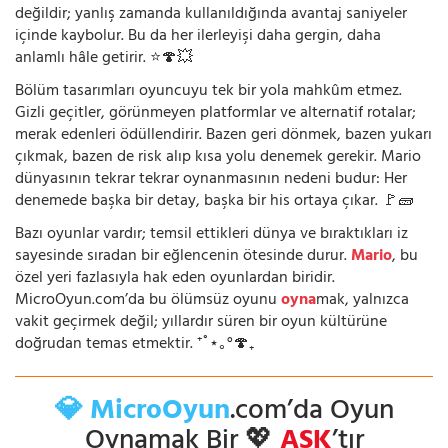
değildir; yanlış zamanda kullanıldığında avantaj saniyeler
içinde kaybolur. Bu da her ilerleyişi daha gergin, daha
anlamlı hâle getirir. ⭐🍄💥
Bölüm tasarımları oyuncuyu tek bir yola mahkûm etmez.
Gizli geçitler, görünmeyen platformlar ve alternatif rotalar;
merak edenleri ödüllendirir. Bazen geri dönmek, bazen yukarı
çıkmak, bazen de risk alıp kısa yolu denemek gerekir. Mario
dünyasının tekrar tekrar oynanmasının nedeni budur: Her
denemede başka bir detay, başka bir his ortaya çıkar. 🚩🧱
Bazı oyunlar vardır; temsil ettikleri dünya ve bıraktıkları iz
sayesinde sıradan bir eğlencenin ötesinde durur.
Mario
, bu
özel yeri fazlasıyla hak eden oyunlardan biridir.
MicroOyun.com’da bu ölümsüz oyunu
oyna
mak, yalnızca
vakit geçirmek değil; yıllardır süren bir oyun kültürüne
doğrudan temas etmektir. ⁺˚⋆｡°🍄₊
💎 MicroOyun
.com’da Oyun
Oynamak Bir 💖
AŞK
’tır