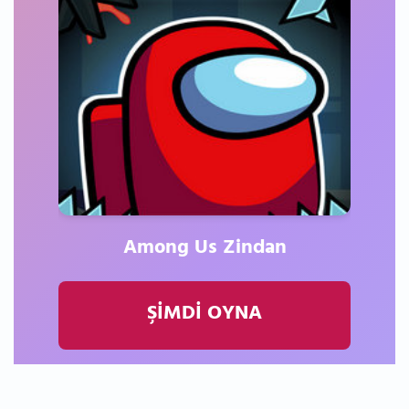
Among Us Zindan
ŞİMDİ OYNA