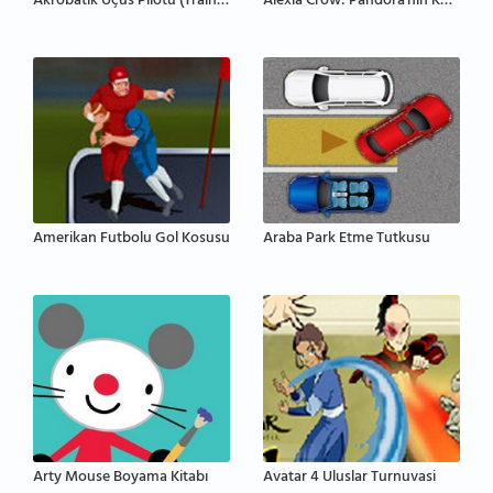
Akrobatik Uçus Pilotu (Trainer)
Alexia Crow: Pandora'nın Kutusu
Amerikan Futbolu Gol Kosusu
Araba Park Etme Tutkusu
Arty Mouse Boyama Kitabı
Avatar 4 Uluslar Turnuvasi