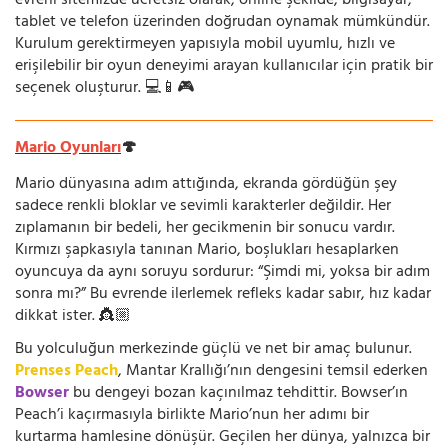
evreni sitemizde ücretsiz olarak, online şekilde; bilgisayar,
tablet ve telefon üzerinden doğrudan oynamak mümkündür.
Kurulum gerektirmeyen yapısıyla mobil uyumlu, hızlı ve
erişilebilir bir oyun deneyimi arayan kullanıcılar için pratik bir
seçenek oluşturur. 💻📱🎮
Mario Oyunları
🍄
Mario dünyasına adım attığında, ekranda gördüğün şey
sadece renkli bloklar ve sevimli karakterler değildir. Her
zıplamanın bir bedeli, her gecikmenin bir sonucu vardır.
Kırmızı şapkasıyla tanınan Mario, boşlukları hesaplarken
oyuncuya da aynı soruyu sordurur: “Şimdi mi, yoksa bir adım
sonra mı?” Bu evrende ilerlemek refleks kadar sabır, hız kadar
dikkat ister. 👸🏼
Bu yolculuğun merkezinde güçlü ve net bir amaç bulunur.
Prenses Peach
, Mantar Krallığı’nın dengesini temsil ederken
Bowser
bu dengeyi bozan kaçınılmaz tehdittir. Bowser’ın
Peach’i kaçırmasıyla birlikte Mario’nun her adımı bir
kurtarma hamlesine dönüşür. Geçilen her dünya, yalnızca bir