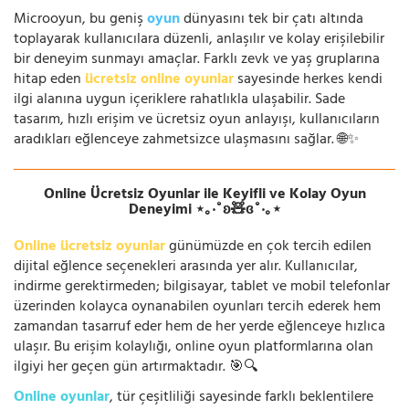
Microoyun, bu geniş
oyun
dünyasını tek bir çatı altında
toplayarak kullanıcılara düzenli, anlaşılır ve kolay erişilebilir
bir deneyim sunmayı amaçlar. Farklı zevk ve yaş gruplarına
hitap eden
ücretsiz online oyunlar
sayesinde herkes kendi
ilgi alanına uygun içeriklere rahatlıkla ulaşabilir. Sade
tasarım, hızlı erişim ve ücretsiz oyun anlayışı, kullanıcıların
aradıkları eğlenceye zahmetsizce ulaşmasını sağlar. 🌐✨
Online Ücretsiz Oyunlar ile Keyifli ve Kolay Oyun
Deneyimi ⋆｡‧˚ʚ🧸ɞ˚‧｡⋆
Online ücretsiz oyunlar
günümüzde en çok tercih edilen
dijital eğlence seçenekleri arasında yer alır. Kullanıcılar,
indirme gerektirmeden; bilgisayar, tablet ve mobil telefonlar
üzerinden kolayca oynanabilen oyunları tercih ederek hem
zamandan tasarruf eder hem de her yerde eğlenceye hızlıca
ulaşır. Bu erişim kolaylığı, online oyun platformlarına olan
ilgiyi her geçen gün artırmaktadır. 🎯🔍
Online oyunlar
, tür çeşitliliği sayesinde farklı beklentilere