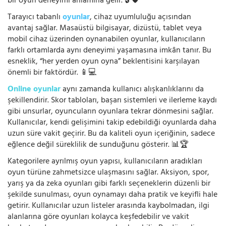
bir oyun deneyimi anlamına gelir. 🔓🛡️
Tarayıcı tabanlı
oyunlar
, cihaz uyumluluğu açısından
avantaj sağlar. Masaüstü bilgisayar, dizüstü, tablet veya
mobil cihaz üzerinden oynanabilen oyunlar, kullanıcıların
farklı ortamlarda aynı deneyimi yaşamasına imkân tanır. Bu
esneklik, “her yerden oyun oyna” beklentisini karşılayan
önemli bir faktördür. 📱💻
Online oyunlar
aynı zamanda kullanıcı alışkanlıklarını da
şekillendirir. Skor tabloları, başarı sistemleri ve ilerleme kaydı
gibi unsurlar, oyuncuların oyunlara tekrar dönmesini sağlar.
Kullanıcılar, kendi gelişimini takip edebildiği oyunlarda daha
uzun süre vakit geçirir. Bu da kaliteli oyun içeriğinin, sadece
eğlence değil süreklilik de sunduğunu gösterir. 📊🏆
Kategorilere ayrılmış oyun yapısı, kullanıcıların aradıkları
oyun türüne zahmetsizce ulaşmasını sağlar. Aksiyon, spor,
yarış ya da zeka oyunları gibi farklı seçeneklerin düzenli bir
şekilde sunulması, oyun oynamayı daha pratik ve keyifli hale
getirir. Kullanıcılar uzun listeler arasında kaybolmadan, ilgi
alanlarına göre oyunları kolayca keşfedebilir ve vakit