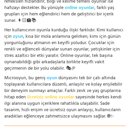
refleksleri hızlandırır, bilgi ve kelime temelli oyunlar ise
hafızayı destekler. Bu yönüyle
online oyunlar
, farklı yaş
grupları için hem eğlendirici hem de geliştirici bir içerik
sunar. 👩🏻‍🏫📚
Her kullanıcının oyunla kurduğu ilişki farklıdır. Kimi kullanıcı
için
oyun
, kısa bir mola anlamına gelirken; kimi için günün
yorgunluğunu atmanın en keyifli yoludur. Çocuklar için
renkli ve eğlenceli dünyalar sunan oyunlar, yetişkinler için
stres azaltıcı bir etki yaratır. Online oyunlar, tek başına
oynanabildiği gibi arkadaşlarla birlikte keyifli vakit
geçirmenin de bir yolu olabilir. 🎭🎉
Microoyun, bu geniş
oyun
dünyasını tek bir çatı altında
toplayarak kullanıcılara düzenli, anlaşılır ve kolay erişilebilir
bir deneyim sunmayı amaçlar. Farklı zevk ve yaş gruplarına
hitap eden
ücretsiz online oyunlar
sayesinde herkes kendi
ilgi alanına uygun içeriklere rahatlıkla ulaşabilir. Sade
tasarım, hızlı erişim ve ücretsiz oyun anlayışı, kullanıcıların
aradıkları eğlenceye zahmetsizce ulaşmasını sağlar. 🌐✨