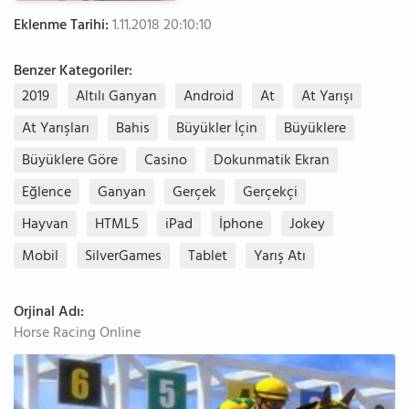
Eklenme Tarihi:
1.11.2018 20:10:10
Benzer Kategoriler:
2019
Altılı Ganyan
Android
At
At Yarışı
At Yarışları
Bahis
Büyükler İçin
Büyüklere
Büyüklere Göre
Casino
Dokunmatik Ekran
Eğlence
Ganyan
Gerçek
Gerçekçi
Hayvan
HTML5
iPad
İphone
Jokey
Mobil
SilverGames
Tablet
Yarış Atı
Orjinal Adı:
Horse Racing Online