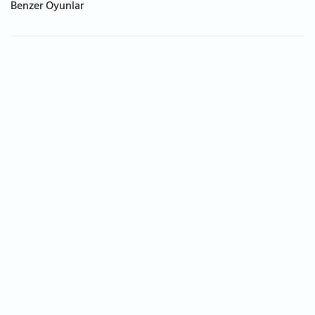
Benzer Oyunlar