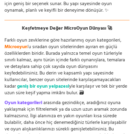
için geniş bir seçenek sunar. Bu yapı sayesinde oyun
oynamak, planlı ve keyifli bir deneyime dönüşür. ✨
Keşfetmeye Değer MicroOyun Dünyası 🚀
Farklı oyun zevklerine göre hazırlanmış oyun kategorileri,
Microoyun
’u sıradan oyun sitelerinden ayıran en güçlü
özelliklerden biridir. Burada yalnızca temel oyun türleriyle
sınırlı kalmaz, aynı türün içinde farklı oynanışlara, temalara
ve detaylara sahip çok sayıda oyun dünyasını
keşfedebilirsiniz. Bu derin ve kapsamlı yapı sayesinde
kullanıcılar, benzer oyun sitelerinde karşılaşamayacakları
kadar
geniş bir oyun yelpazesi
yle karşılaşır ve tek bir yerde
uzun süre keşif yapma imkânı bulur. 🗃️
Oyun kategorileri
arasında gezindikçe, aradığınız oyuna
yaklaşmak için filtrelemek ya da uzun uzun aramak zorunda
kalmazsınız. İlgi alanınıza en yakın oyunları kısa sürede
bulabilir, daha önce hiç denemediğiniz türlerle karşılaşabilir
ve oyun alışkanlıklarınızı sürekli genişletebilirsiniz. Bu