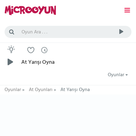
At Yarışı Oyna
Oyunlar
Oyunlar
»
At Oyunları
»
At Yarışı Oyna