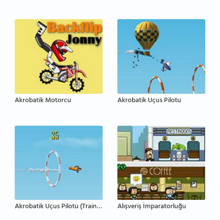
Akrobatik Motorcu
Akrobatik Uçus Pilotu
Akrobatik Uçus Pilotu (Trainer)
Alışveriş İmparatorluğu