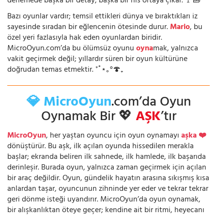
denemede başka bir detay, başka bir his ortaya çıkar. 🚩🧱
Bazı oyunlar vardır; temsil ettikleri dünya ve bıraktıkları iz
sayesinde sıradan bir eğlencenin ötesinde durur.
Mario
, bu
özel yeri fazlasıyla hak eden oyunlardan biridir.
MicroOyun.com’da bu ölümsüz oyunu
oyna
mak, yalnızca
vakit geçirmek değil; yıllardır süren bir oyun kültürüne
doğrudan temas etmektir. ⁺˚⋆｡°🍄₊
💎 MicroOyun
.com’da Oyun
Oynamak Bir 💖
AŞK
’tır
MicroOyun
, her yaştan oyuncu için oyun oynamayı
aşka ❤️
dönüştürür. Bu aşk, ilk açılan oyunda hissedilen merakla
başlar; ekranda beliren ilk sahnede, ilk hamlede, ilk başarıda
derinleşir. Burada oyun, yalnızca zaman geçirmek için açılan
bir araç değildir. Oyun, gündelik hayatın arasına sıkışmış kısa
anlardan taşar, oyuncunun zihninde yer eder ve tekrar tekrar
geri dönme isteği uyandırır. MicroOyun’da oyun oynamak,
bir alışkanlıktan öteye geçer; kendine ait bir ritmi, heyecanı